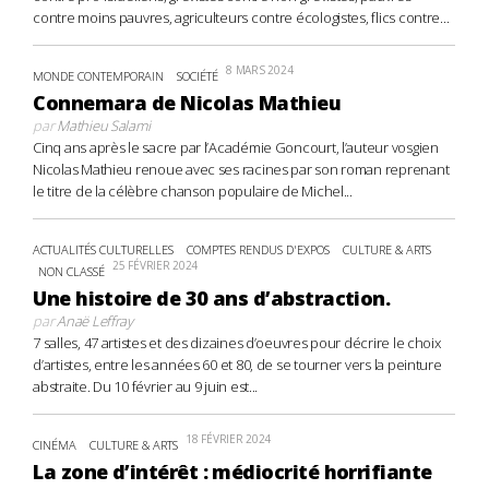
contre moins pauvres, agriculteurs contre écologistes, flics contre...
8 MARS 2024
MONDE CONTEMPORAIN
SOCIÉTÉ
Connemara de Nicolas Mathieu
par
Mathieu Salami
Cinq ans après le sacre par l’Académie Goncourt, l’auteur vosgien
Nicolas Mathieu renoue avec ses racines par son roman reprenant
le titre de la célèbre chanson populaire de Michel...
ACTUALITÉS CULTURELLES
COMPTES RENDUS D'EXPOS
CULTURE & ARTS
25 FÉVRIER 2024
NON CLASSÉ
Une histoire de 30 ans d’abstraction.
par
Anaë Leffray
7 salles, 47 artistes et des dizaines d’oeuvres pour décrire le choix
d’artistes, entre les années 60 et 80, de se tourner vers la peinture
abstraite. Du 10 février au 9 juin est...
18 FÉVRIER 2024
CINÉMA
CULTURE & ARTS
La zone d’intérêt : médiocrité horrifiante