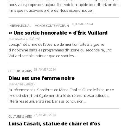
nous vous proposons aujourd’hui voici un rapide tour d’horizon des
films que nous avons préférés. Nous espérons que...
30 JANVIER 2024
INTERNATIONAL
MONDE CONTEMPORAIN
« Une sortie honorable » d’Éric Vuillard
par
Mathieu Salami
Lorsqu’il s’étonne de l’absence de mention faite à la guerre
d’Indochine dans les programmes d’histoire du secondaire, Eric
Vuillard semble insinuer que ce sont les...
28 JANVIER 2024
CULTURE & ARTS
Dieu est une femme noire
par
Anaë Leffray
J’ai récemment lu Sorcières de Mona Chollet. Outre le fait que ce
livre est divin, il est également truffé de références artistiques,
littéraires et universitaires. Dans sa conclusion,...
27 JANVIER 2024
CULTURE & ARTS
Luisa Casati, statue de chair et d’os