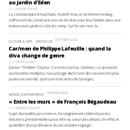
au jardin d’Eden
par
Juliette Gamet
Le commandant d’Auschwitz, Rudolf Höss, et sa femme Hedwig
s’efforcent de construire une vie de rêve pour leur famille dans une
maison avec jardin à côté du camp. Sur l’écran noir, le...
18 FÉVRIER 2024
CULTURE & ARTS
SPECTACLES
Car/men de Philippe Lafeuille : quand la
diva change de genre
par
Sarah Joyaux
Danse ? Théâtre ? Opéra ? Les trois à la fois. Car/men, ce spectacle
aux facettes multiples, nous plonge dans l’une des oeuvres les plus
jouées au monde, opéra en trois actes de Georges...
14 FÉVRIER 2024
MONDE CONTEMPORAIN
« Entre les murs » de François Bégaudeau
par
Mathieu Salami
Sujet d’actualité par essence, l’enseignement n’attend pas les
élections présidentielles pour être au cœur des débats. En effet, le
quotidien d’un professeur du secondaire regorge...