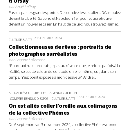
d’Orsay
par
Anaë Leffray
Passez par les grandes portes. Descendez les escaliers. Déambulez
devant la Liberté, Sappho et Napoléon 1er pour vous retrouver
devant un nouvel escalier. En haut de celui-ci vous trouvez Harriet...
29 SEPTEMBRE 2024
CULTURE & ARTS
Collectionneuses de rêves : portraits de
photographes surréalistes
par
Louane Lallemant
"Pourquoi n'accorderais-je pas au rêve ce que je refuse parfois à la
réalité, soit cette valeur de certitude en elle-même, qui, dans son
temps, n'est point exposée à mon désaveu?" André...
ACTUALITÉS CULTURELLES
AGENDA CULTUREL
15 SEPTEMBRE 2024
COMPTES RENDUS D'EXPOS
CULTURE & ARTS
On est allés coller l’oreille aux colimaçons
de la collective Phèmes
par
Louane Lallemant
Du 6 septembre au 3 novembre 2024, la collective Phèmes donne