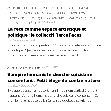
ACTUALITÉS CULTURELLES
AGENDA CULTUREL
CULTURE & ARTS
ECOLOGIE
MONDE CONTEMPORAIN
MUSIQUE
NON CLASSÉ
PHOTOGRAPHIE
POLITIQUE
RECOMMANDATIONS (ÉCOLOGIE)
SOCIÉTÉ
21 AVRIL 2024
SPECTACLES
THÉÂTRE
La fête comme espace artistique et
politique : le collectif Fierce Faces
par
Victoria de Bank
Si vous vous posez la question : “L’univers de la fête est-il artistique
et politique ?” J’espère que mon article saura vous montrer
pourquoi et comment avec le merveilleux collectif...
20 AVRIL 2024
CINÉMA
CULTURE & ARTS
Vampire humaniste cherche suicidaire
consentant : Petit éloge du contre-nature
par
Evan Gogolachvili
Il y a quelques semaines sortait un film au nom particulièrement
frappant : Vampire humaniste cherche suicidaire consentant. Ce
premier long métrage de la réalisatrice québécoise Ariane...