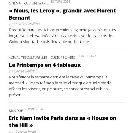
13 AVRIL 2024
CINÉMA
CULTURE & ARTS
« Nous, les Leroy », grandir avec Florent
Bernard
par
Lucile Aquilina
Florent Bernard livre ici son premier long-métrage après de très
longues et belles années à nous faire rire avec les sketchs de
Golden Moustache puis l’inratable podcast « Le...
11 AVRIL 2024
ACTUALITÉS CULTURELLES
CULTURE & ARTS
Le Printemps en 4 tableaux
par
Anaë Leffray
Nous fêtions la semaine dernière l’arrivée du printemps, le
mercredi 21 mars. Même si la crise climatique actuelle tend à
effacer les saisons, en peinture, ce concept est bel et bien
présent....
7 AVRIL 2024
MUSIQUE
Eric Nam invite Paris dans sa « House on
the Hill »
par
Solène Finet