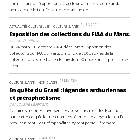
commissaire de l’exposition « Dragclown affairs » revient sur des
points de définition. En tant que branche de...
9 JUIN 2024
ACTUALITÉS CULTURELLES
CULTURE & ARTS
Exposition des collections du FIAA du Mans.
par
Anaë Leffray
Du 24 mai au 13 octobre 2024, découvrez l’Exposition des
collections du FIAA du Mans. Un fond de 350 oeuvres de la
collection privée de Lucien Ruimy dont 70 nous sont ici présentées.
Le but...
26 MAI 2024
CULTURE & ARTS
NON CLASSÉ
En quête du Graal : légendes arthuriennes
et préraphaélisme
par
Louane Lallemant
Certaines histoires traversent les âges et fascinent les Hommes,
parce que ce qu'elles racontent est éternel : les Légendes du Roi
Arthur en sont. Les Préraphaélites s'y sont particulièrement...
12 MAI 2024
CULTURE & ARTS