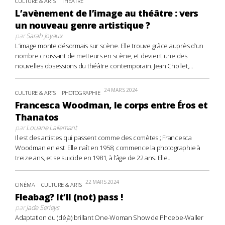
CULTURE & ARTS
THÉÂTRE
L’avènement de l’image au théâtre : vers
un nouveau genre artistique ?
par
Sarah Joyaux
L’image monte désormais sur scène. Elle trouve grâce auprès d’un
nombre croissant de metteurs en scène, et devient une des
nouvelles obsessions du théâtre contemporain. Jean Chollet,...
24 MARS 2024
CULTURE & ARTS
PHOTOGRAPHIE
Francesca Woodman, le corps entre Éros et
Thanatos
par
Louane Lallemant
Il est des artistes qui passent comme des comètes ; Francesca
Woodman en est. Elle naît en 1958, commence la photographie à
treize ans, et se suicide en 1981, à l’âge de 22 ans. Elle...
22 MARS 2024
CINÉMA
CULTURE & ARTS
Fleabag? It’ll (not) pass !
par
Jade Serieys
Adaptation du (déjà) brillant One-Woman Show de Phoebe-Waller