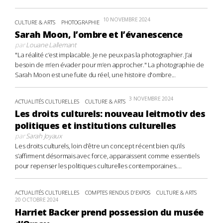
10 NOVEMBRE 2024
CULTURE & ARTS
PHOTOGRAPHIE
Sarah Moon, l’ombre et l’évanescence
par
Louane Lallemant
"La réalité c’est implacable. Je ne peux pas la photographier. J’ai
besoin de m’en évader pour m’en approcher." La photographie de
Sarah Moon est une fuite du réel, une histoire d'ombre...
3 NOVEMBRE 2024
ACTUALITÉS CULTURELLES
CULTURE & ARTS
Les droits culturels: nouveau leitmotiv des
politiques et institutions culturelles
par
Sarah Joyaux
Les droits culturels, loin d’être un concept récent bien qu’ils
s’affirment désormais avec force, apparaissent comme essentiels
pour repenser les politiques culturelles contemporaines....
ACTUALITÉS CULTURELLES
COMPTES RENDUS D'EXPOS
CULTURE & ARTS
20 OCTOBRE 2024
Harriet Backer prend possession du musée