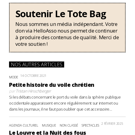
Soutenir Le Tote Bag
Nous sommes un média indépendant. Votre
don via HelloAsso nous permet de continuer
à produire des contenus de qualité. Merci de
votre soutien !
NOS AUTRES ARTICLES
14 OCTOBRE 2021
MODE
Petite histoire du voile chrétien
par
Tristan Hinschberger
Si les débats concernant le port du voile dans la sphère publique
occidentale apparaissent encore régulièrement sur internet ou
dans les journaux, il ne faut pas oublier que cet accessoire...
2 FÉVRIER 2025
AGENDA CULTUREL
MUSIQUE
NON CLASSÉ
SPECTACLES
Le Louvre et la Nuit des fous