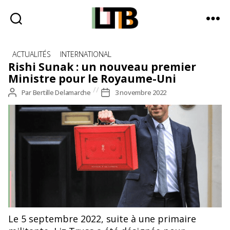
Le
Catégories
Tote
ACTUALITÉS
INTERNATIONAL
Bag
Rishi Sunak : un nouveau premier
-
Ministre pour le Royaume-Uni
Média
Auteur
Par
Bertille Delamarche
Date
3 novembre 2022
d'information
de
de
quotidienne
l’article
l’article
Le 5 septembre 2022, suite à une primaire