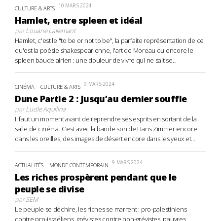
10 MARS 2024
CULTURE & ARTS
Hamlet, entre spleen et idéal
par
Louane Lallemant
Hamlet, c'est le "to be or not to be", la parfaite représentation de ce
qu'est la poésie shakespearienne, l'art de Moreau ou encore le
spleen baudelairien : une douleur de vivre qui ne sait se...
9 MARS 2024
CINÉMA
CULTURE & ARTS
Dune Partie 2 : Jusqu’au dernier souffle
par
Lucile Aquilina
Il faut un moment avant de reprendre ses esprits en sortant de la
salle de cinéma. C’est avec la bande son de Hans Zimmer encore
dans les oreilles, des images de désert encore dans les yeux et...
9 MARS 2024
ACTUALITÉS
MONDE CONTEMPORAIN
Les riches prospèrent pendant que le
peuple se divise
par
SEM
Le peuple se déchire, les riches se marrent : pro-palestiniens
contre pro-israéliens, grévistes contre non-grévistes, pauvres