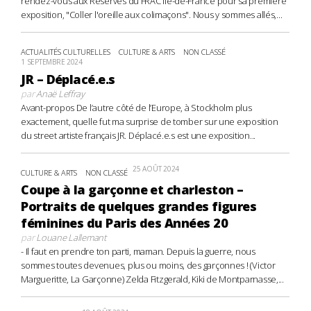
rendez-vous aux Réserves du FRAC Île-de-France pour sa première
exposition, "Coller l'oreille aux colimaçons". Nous y sommes allés,...
ACTUALITÉS CULTURELLES
CULTURE & ARTS
NON CLASSÉ
1 SEPTEMBRE 2024
JR – Déplacé.e.s
par
Anaë Leffray
Avant-propos De l’autre côté de l’Europe, à Stockholm plus
exactement, quelle fut ma surprise de tomber sur une exposition
du street artiste français JR. Déplacé.e.s est une exposition...
25 AOÛT 2024
CULTURE & ARTS
NON CLASSÉ
Coupe à la garçonne et charleston –
Portraits de quelques grandes figures
féminines du Paris des Années 20
par
Louane Lallemant
- Il faut en prendre ton parti, maman. Depuis la guerre, nous
sommes toutes devenues, plus ou moins, des garçonnes ! (Victor
Margueritte, La Garçonne) Zelda Fitzgerald, Kiki de Montparnasse,...