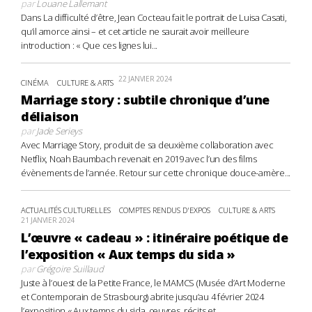
par
Louane Lallemant
Dans La difficulté d’être, Jean Cocteau fait le portrait de Luisa Casati,
qu’il amorce ainsi – et cet article ne saurait avoir meilleure
introduction : « Que ces lignes lui...
22 JANVIER 2024
CINÉMA
CULTURE & ARTS
Marriage story : subtile chronique d’une
déliaison
par
Jade Serieys
Avec Marriage Story, produit de sa deuxième collaboration avec
Netflix, Noah Baumbach revenait en 2019 avec l’un des films
évènements de l’année. Retour sur cette chronique douce-amère...
ACTUALITÉS CULTURELLES
COMPTES RENDUS D'EXPOS
CULTURE & ARTS
21 JANVIER 2024
L’œuvre « cadeau » : itinéraire poétique de
l’exposition « Aux temps du sida »
par
Grégoire Suillaud
Juste à l’ouest de la Petite France, le MAMCS (Musée d’Art Moderne
et Contemporain de Strasbourg) abrite jusqu’au 4 février 2024
l’exposition « Aux temps du sida, œuvres, récits et...