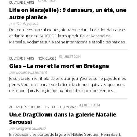
18 AOÛT 2024
CULTURE & ARTS
Life on Mars(eille) : 9 danseurs, un été, une
autre planète
par
Sarah Joyaux
Des coulisses aux calanques, bienvenue dans la vie des danseuses
et danseurs de (LA) HORDE, la troupe du Ballet National de
Marseille. Acclamés sur la scène internationale et sollicités par des...
28 JUILLET 2024
CULTURE & ARTS
NON CLASSÉ
Glas – La mer et la mort en Bretagne
par
Louane Lallemant
Je suis bretonne : il fallait bien qu'un jour j'écrive sur le pays de mes
pères. Vous qui connaissez la fierté bretonne, qui savez que nous
ne tenons jamais longtemps avant de dire que nous venons...
4 JUILLET 2024
ACTUALITÉS CULTURELLES
CULTURE & ARTS
Un.e DragClown dans la galerie Natalie
Seroussi
par
Grégoire Suillaud
En poussant les portes de la galerie Natalie Seroussi, Rémi Baert,