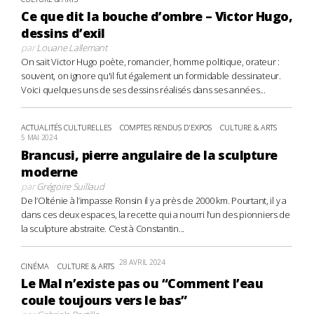
Ce que dit la bouche d’ombre – Victor Hugo,
dessins d’exil
par
Louane Lallemant
On sait Victor Hugo poète, romancier, homme politique, orateur :
souvent, on ignore qu'il fut également un formidable dessinateur.
Voici quelques uns de ses dessins réalisés dans ses années...
ACTUALITÉS CULTURELLES
COMPTES RENDUS D'EXPOS
CULTURE & ARTS
5 MAI 2024
Brancusi, pierre angulaire de la sculpture
moderne
par
Grégoire Suillaud
De l’Olténie à l’impasse Ronsin il y a près de 2000 km. Pourtant, il y a
dans ces deux espaces, la recette qui a nourri l’un des pionniers de
la sculpture abstraite. C’est à Constantin...
28 AVRIL 2024
CINÉMA
CULTURE & ARTS
Le Mal n’existe pas ou “Comment l’eau
coule toujours vers le bas”