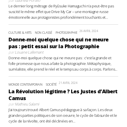
par
Gabriela Portillo
Le dernier long métrage de Ryûsuke Hamaguchi n’a peut-être pas
suscité le même effet que Drive My Car – une montagne russe
émotionnelle aux protagonistes profondément touchants et...
26 AVRIL 2024
CULTURE & ARTS
NON CLASSÉ
PHOTOGRAPHIE
Donne-moi quelque chose qui ne meure
pas : petit essai sur la Photographie
par
Louane Lallemant
Donne-moi quelque chose qui ne meure pas : c'est la grande et
folle promesse que nous a faite la photographie. Métaphysique,
surréaliste, elle prend le réel et le temps au corps à corps. Parlons...
21 AVRIL 2024
MONDE CONTEMPORAIN
SOCIÉTÉ
La Révolution légitime ? Les Justes d’Albert
Camus
par
Mathieu Salami
J’ai toujours trouvé Albert Camus pédagogue à sa façon. Les deux
grandes parties politiques de son oeuvre, le cycle de l’absurde et le
cycle de la révolte, ont été déclinées en...