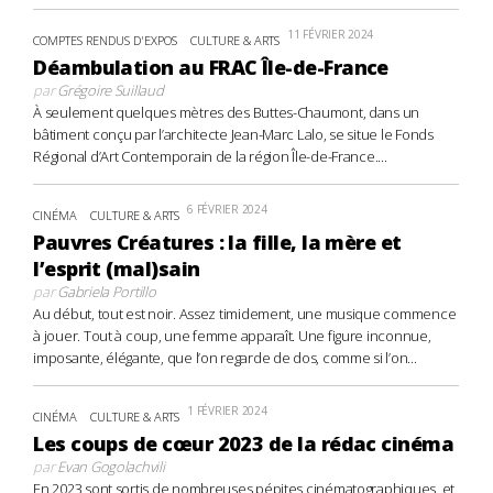
11 FÉVRIER 2024
COMPTES RENDUS D'EXPOS
CULTURE & ARTS
Déambulation au FRAC Île-de-France
par
Grégoire Suillaud
À seulement quelques mètres des Buttes-Chaumont, dans un
bâtiment conçu par l’architecte Jean-Marc Lalo, se situe le Fonds
Régional d’Art Contemporain de la région Île-de-France....
6 FÉVRIER 2024
CINÉMA
CULTURE & ARTS
Pauvres Créatures : la fille, la mère et
l’esprit (mal)sain
par
Gabriela Portillo
Au début, tout est noir. Assez timidement, une musique commence
à jouer. Tout à coup, une femme apparaît. Une figure inconnue,
imposante, élégante, que l’on regarde de dos, comme si l’on...
1 FÉVRIER 2024
CINÉMA
CULTURE & ARTS
Les coups de cœur 2023 de la rédac cinéma
par
Evan Gogolachvili
En 2023 sont sortis de nombreuses pépites cinématographiques, et