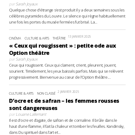
par
Sarah Joyaux
Quelque chose d’étrange s’est produit il y a deux semaines sous les
célèbres pyramides du Louvre. Le silence qui règne habituellement
une fois les portes du musée fermées fut brisé. La...
13 JANVIER 2025
CINÉMA
CULTURE & ARTS
THÉÂTRE
« Ceux qui rougissent » : petite ode aux
Option théâtre
par
Sarah Joyaux
Ceux qui rougissent. Ceux qui clament, crient, pleurent, jouent,
sourient. Timidement, les yeux baissés parfois. Mais qui se relèvent
progressivement. Bienvenue au cœur de l’Option théâtre....
2 JANVIER 2025
CULTURE & ARTS
NON CLASSÉ
D’ocre et de safran – les femmes rousses
sont dangereuses
par
Louane Lallemant
Il est d’ocre et d’agate, de safran et de cornaline. Il brûle dans le
haut d’une flamme, il fait la chaleur et tomber les feuilles. Kandinsky,
dans Du spirituel dans l’art et...