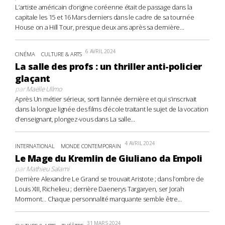
L’artiste américain d’origine coréenne était de passage dans la
capitale les 15 et 16 Mars derniers dans le cadre de sa tournée
House on a Hill Tour, presque deux ans après sa dernière...
6 AVRIL 2024
CINÉMA
CULTURE & ARTS
La salle des profs : un thriller anti-policier
glaçant
par
Maëlle Ullmo
Après Un métier sérieux, sorti l’année dernière et qui s’inscrivait
dans la longue lignée des films d’école traitant le sujet de la vocation
d’enseignant, plongez-vous dans La salle...
4 AVRIL 2024
INTERNATIONAL
MONDE CONTEMPORAIN
Le Mage du Kremlin de Giuliano da Empoli
par
Mathieu Salami
Derrière Alexandre Le Grand se trouvait Aristote ; dans l’ombre de
Louis XIII, Richelieu ; derrière Daenerys Targaryen, ser Jorah
Mormont… Chaque personnalité marquante semble être...
31 MARS 2024