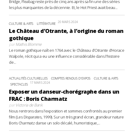
Bridge, Fleabag reste près de cinq ans après sa fin une des séries
les plus marquantes de la décennie. Et, le Hot Priest avait beau...
20 MARS 2024
CULTURE & ARTS
LITTÉRATURE
Le Château d’Otrante, à l’origine du roman
gothique
par
Mathis Blomme
Le roman gothique naît en 1764 avec le Château d’Otrante d’Horace
Walpole, récit qui a eu une influence considérable dans l’histoire
de...
ACTUALITÉS CULTURELLES
COMPTES RENDUS D'EXPOS
CULTURE & ARTS
17 MARS 2024
SPECTACLES
Exposer un danseur-chorégraphe dans un
FRAC : Boris Charmatz
par
Victoria de Bank
Nous rentrons dans l’exposition et sommes confrontés au premier
film (Les Disparates, 1999). Sur un très grand écran, grandeur nature
Boris Charmatz danse un solo décalé, humoristique,...