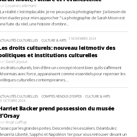
par
Louane Lallemant
"La réalité c’est implacable. Je ne peux pas la photographier. J’ai besoin de
m’en évader pour m’en approcher." La photographie de Sarah Moon est
une fuite du réel, une histoire d'ombre...
3 NOVEMBRE 2024
ACTUALITÉS CULTURELLES
CULTURE & ARTS
Les droits culturels: nouveau leitmotiv des
politiques et institutions culturelles
par
Sarah Joyaux
Les droits culturels, loin d’être un concept récent bien qu’ils s’affirment
désormais avec force, apparaissent comme essentiels pour repenser les
politiques culturelles contemporaines....
ACTUALITÉS CULTURELLES
COMPTES RENDUS D'EXPOS
CULTURE & ARTS
20 OCTOBRE 2024
Harriet Backer prend possession du musée
d’Orsay
par
Anaë Leffray
Passez par les grandes portes. Descendez les escaliers. Déambulez
devant la Liberté, Sappho et Napoléon 1er pour vous retrouver devant un