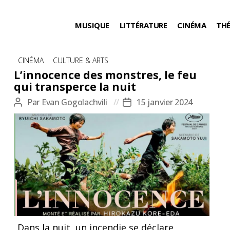
MUSIQUE
LITTÉRATURE
CINÉMA
TH
Catégories
CINÉMA
CULTURE & ARTS
L’innocence des monstres, le feu
qui transperce la nuit
Par
Evan Gogolachvili
15 janvier 2024
Auteur
Date
de
de
l’article
l’article
Dans la nuit, un incendie se déclare,