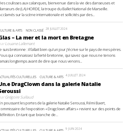
Des coulisses aux calanques, bienvenue dans la vie des danseuses et
danseurs de (LA) HORDE, la troupe du Ballet National de Marseille.
Acclamés sur la scène internationale et sollicités par des...
28 JUILLET 2024
CULTURE & ARTS
NON CLASSÉ
Glas – La mer et la mort en Bretagne
par
Louane Lallemant
Je suis bretonne : il fallait bien qu'un jour j'écrive sur le pays de mes pères.
Vous qui connaissez la fierté bretonne, qui savez que nous ne tenons
jamais longtemps avant de dire que nous venons...
4 JUILLET 2024
ACTUALITÉS CULTURELLES
CULTURE & ARTS
Un.e DragClown dans la galerie Natalie
Seroussi
par
Grégoire Suillaud
En poussant les portes de la galerie Natalie Seroussi, Rémi Baert,
commissaire de l’exposition « Dragclown affairs » revient sur des points de
définition. En tant que branche de...
9 JUIN 2024
ACTUALITÉS CULTURELLES
CULTURE & ARTS