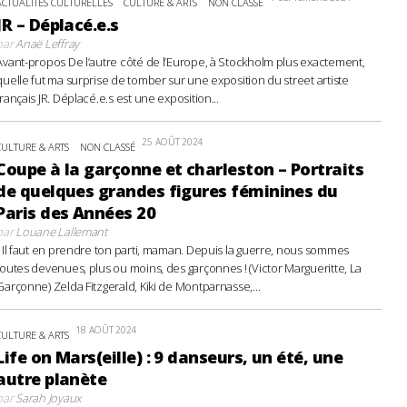
ACTUALITÉS CULTURELLES
CULTURE & ARTS
NON CLASSÉ
JR – Déplacé.e.s
par
Anaë Leffray
Avant-propos De l’autre côté de l’Europe, à Stockholm plus exactement,
quelle fut ma surprise de tomber sur une exposition du street artiste
français JR. Déplacé.e.s est une exposition...
25 AOÛT 2024
CULTURE & ARTS
NON CLASSÉ
Coupe à la garçonne et charleston – Portraits
de quelques grandes figures féminines du
Paris des Années 20
par
Louane Lallemant
- Il faut en prendre ton parti, maman. Depuis la guerre, nous sommes
toutes devenues, plus ou moins, des garçonnes ! (Victor Margueritte, La
Garçonne) Zelda Fitzgerald, Kiki de Montparnasse,...
18 AOÛT 2024
CULTURE & ARTS
Life on Mars(eille) : 9 danseurs, un été, une
autre planète
par
Sarah Joyaux