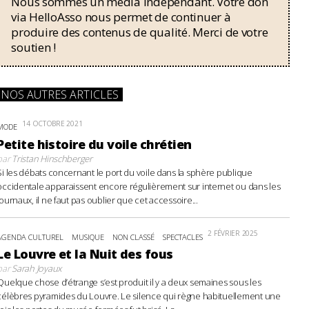
Nous sommes un média indépendant. Votre don
via HelloAsso nous permet de continuer à
produire des contenus de qualité. Merci de votre
soutien !
NOS AUTRES ARTICLES
14 OCTOBRE 2021
MODE
Petite histoire du voile chrétien
par
Tristan Hinschberger
Si les débats concernant le port du voile dans la sphère publique
occidentale apparaissent encore régulièrement sur internet ou dans les
journaux, il ne faut pas oublier que cet accessoire...
2 FÉVRIER 2025
AGENDA CULTUREL
MUSIQUE
NON CLASSÉ
SPECTACLES
Le Louvre et la Nuit des fous
par
Sarah Joyaux
Quelque chose d’étrange s’est produit il y a deux semaines sous les
célèbres pyramides du Louvre. Le silence qui règne habituellement une