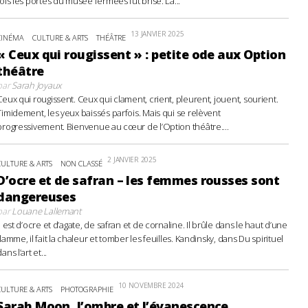
fois les portes du musée fermées fut brisé. La...
13 JANVIER 2025
CINÉMA
CULTURE & ARTS
THÉÂTRE
« Ceux qui rougissent » : petite ode aux Option
théâtre
par
Sarah Joyaux
Ceux qui rougissent. Ceux qui clament, crient, pleurent, jouent, sourient.
Timidement, les yeux baissés parfois. Mais qui se relèvent
progressivement. Bienvenue au cœur de l’Option théâtre....
2 JANVIER 2025
CULTURE & ARTS
NON CLASSÉ
D’ocre et de safran – les femmes rousses sont
dangereuses
par
Louane Lallemant
Il est d’ocre et d’agate, de safran et de cornaline. Il brûle dans le haut d’une
flamme, il fait la chaleur et tomber les feuilles. Kandinsky, dans Du spirituel
ans l’art et...
10 NOVEMBRE 2024
CULTURE & ARTS
PHOTOGRAPHIE
Sarah Moon, l’ombre et l’évanescence