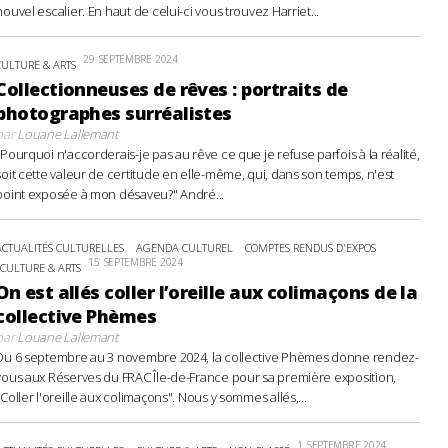
nouvel escalier. En haut de celui-ci vous trouvez Harriet...
29 SEPTEMBRE 2024
CULTURE & ARTS
Collectionneuses de rêves : portraits de
photographes surréalistes
par
Louane Lallemant
"Pourquoi n'accorderais-je pas au rêve ce que je refuse parfois à la réalité,
soit cette valeur de certitude en elle-même, qui, dans son temps, n'est
point exposée à mon désaveu?" André...
ACTUALITÉS CULTURELLES
AGENDA CULTUREL
COMPTES RENDUS D'EXPOS
15 SEPTEMBRE 2024
CULTURE & ARTS
On est allés coller l’oreille aux colimaçons de la
collective Phèmes
par
Louane Lallemant
Du 6 septembre au 3 novembre 2024, la collective Phèmes donne rendez-
vous aux Réserves du FRAC Île-de-France pour sa première exposition,
"Coller l'oreille aux colimaçons". Nous y sommes allés,...
1 SEPTEMBRE 2024