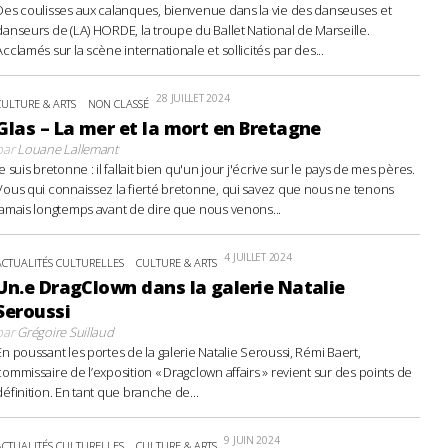
Des coulisses aux calanques, bienvenue dans la vie des danseuses et
danseurs de (LA) HORDE, la troupe du Ballet National de Marseille.
Acclamés sur la scène internationale et sollicités par des...
28 JUILLET 2024
CULTURE & ARTS
NON CLASSÉ
Glas – La mer et la mort en Bretagne
par
Louane Lallemant
Je suis bretonne : il fallait bien qu'un jour j'écrive sur le pays de mes pères.
Vous qui connaissez la fierté bretonne, qui savez que nous ne tenons
jamais longtemps avant de dire que nous venons...
4 JUILLET 2024
ACTUALITÉS CULTURELLES
CULTURE & ARTS
Un.e DragClown dans la galerie Natalie
Seroussi
par
Grégoire Suillaud
En poussant les portes de la galerie Natalie Seroussi, Rémi Baert,
commissaire de l’exposition « Dragclown affairs » revient sur des points de
définition. En tant que branche de...
9 JUIN 2024
ACTUALITÉS CULTURELLES
CULTURE & ARTS