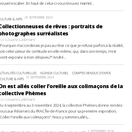
nouvel escalier. En haut de celui-ci vous trouvez Harriet...
29 SEPTEMBRE 2024
CULTURE & ARTS
Collectionneuses de rêves : portraits de
photographes surréalistes
par
Louane Lallemant
"Pourquoi n'accorderais-je pas au rêve ce que je refuse parfois à la réalité,
soit cette valeur de certitude en elle-même, qui, dans son temps, n'est
point exposée à mon désaveu?" André...
ACTUALITÉS CULTURELLES
AGENDA CULTUREL
COMPTES RENDUS D'EXPOS
15 SEPTEMBRE 2024
CULTURE & ARTS
On est allés coller l’oreille aux colimaçons de la
collective Phèmes
par
Louane Lallemant
Du 6 septembre au 3 novembre 2024, la collective Phèmes donne rendez-
vous aux Réserves du FRAC Île-de-France pour sa première exposition,
"Coller l'oreille aux colimaçons". Nous y sommes allés,...
1 SEPTEMBRE 2024