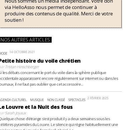
Nous sommes un média indépendant. Votre don
via HelloAsso nous permet de continuer à
produire des contenus de qualité. Merci de votre
soutien !
NOS AUTRES ARTICLES
14 OCTOBRE 2021
MODE
Petite histoire du voile chrétien
par
Tristan Hinschberger
Si les débats concernant le port du voile dans la sphère publique
occidentale apparaissent encore régulièrement sur internet ou dans les
journaux, il ne faut pas oublier que cet accessoire...
2 FÉVRIER 2025
AGENDA CULTUREL
MUSIQUE
NON CLASSÉ
SPECTACLES
Le Louvre et la Nuit des fous
par
Sarah Joyaux
Quelque chose d’étrange s’est produit il y a deux semaines sous les
célèbres pyramides du Louvre. Le silence qui règne habituellement une