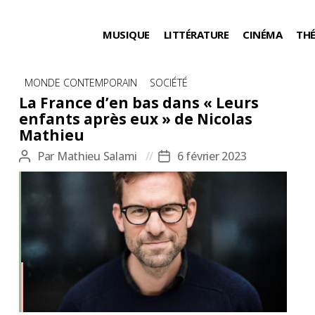
MUSIQUE
LITTÉRATURE
CINÉMA
TH
Catégories
MONDE CONTEMPORAIN
SOCIÉTÉ
La France d’en bas dans « Leurs
enfants après eux » de Nicolas
Mathieu
Par
Mathieu Salami
6 février 2023
Auteur
Date
de
de
l’article
l’article