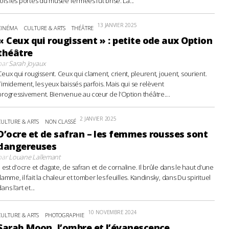
fois les portes du musée fermées fut brisé. La...
13 JANVIER 2025
CINÉMA
CULTURE & ARTS
THÉÂTRE
« Ceux qui rougissent » : petite ode aux Option
théâtre
par
Sarah Joyaux
Ceux qui rougissent. Ceux qui clament, crient, pleurent, jouent, sourient.
Timidement, les yeux baissés parfois. Mais qui se relèvent
progressivement. Bienvenue au cœur de l’Option théâtre....
2 JANVIER 2025
CULTURE & ARTS
NON CLASSÉ
D’ocre et de safran – les femmes rousses sont
dangereuses
par
Louane Lallemant
Il est d’ocre et d’agate, de safran et de cornaline. Il brûle dans le haut d’une
flamme, il fait la chaleur et tomber les feuilles. Kandinsky, dans Du spirituel
ans l’art et...
10 NOVEMBRE 2024
CULTURE & ARTS
PHOTOGRAPHIE
Sarah Moon, l’ombre et l’évanescence