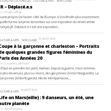
ACTUALITÉS CULTURELLES
CULTURE & ARTS
NON CLASSÉ
JR – Déplacé.e.s
par
Anaë Leffray
Avant-propos De l’autre côté de l’Europe, à Stockholm plus exactement,
quelle fut ma surprise de tomber sur une exposition du street artiste
français JR. Déplacé.e.s est une exposition...
25 AOÛT 2024
CULTURE & ARTS
NON CLASSÉ
Coupe à la garçonne et charleston – Portraits
de quelques grandes figures féminines du
Paris des Années 20
par
Louane Lallemant
- Il faut en prendre ton parti, maman. Depuis la guerre, nous sommes
toutes devenues, plus ou moins, des garçonnes ! (Victor Margueritte, La
Garçonne) Zelda Fitzgerald, Kiki de Montparnasse,...
18 AOÛT 2024
CULTURE & ARTS
Life on Mars(eille) : 9 danseurs, un été, une
autre planète
par
Sarah Joyaux