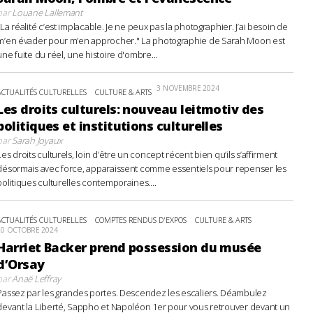
par
Louane Lallemant
"La réalité c’est implacable. Je ne peux pas la photographier. J’ai besoin de
m’en évader pour m’en approcher." La photographie de Sarah Moon est
une fuite du réel, une histoire d'ombre...
3 NOVEMBRE 2024
ACTUALITÉS CULTURELLES
CULTURE & ARTS
Les droits culturels: nouveau leitmotiv des
politiques et institutions culturelles
par
Sarah Joyaux
Les droits culturels, loin d’être un concept récent bien qu’ils s’affirment
désormais avec force, apparaissent comme essentiels pour repenser les
politiques culturelles contemporaines....
ACTUALITÉS CULTURELLES
COMPTES RENDUS D'EXPOS
CULTURE & ARTS
20 OCTOBRE 2024
Harriet Backer prend possession du musée
d’Orsay
par
Anaë Leffray
Passez par les grandes portes. Descendez les escaliers. Déambulez
devant la Liberté, Sappho et Napoléon 1er pour vous retrouver devant un