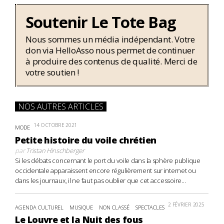
Soutenir Le Tote Bag
Nous sommes un média indépendant. Votre
don via HelloAsso nous permet de continuer
à produire des contenus de qualité. Merci de
votre soutien !
NOS AUTRES ARTICLES
14 OCTOBRE 2021
MODE
Petite histoire du voile chrétien
par
Tristan Hinschberger
Si les débats concernant le port du voile dans la sphère publique
occidentale apparaissent encore régulièrement sur internet ou
dans les journaux, il ne faut pas oublier que cet accessoire...
2 FÉVRIER 2025
AGENDA CULTUREL
MUSIQUE
NON CLASSÉ
SPECTACLES
Le Louvre et la Nuit des fous