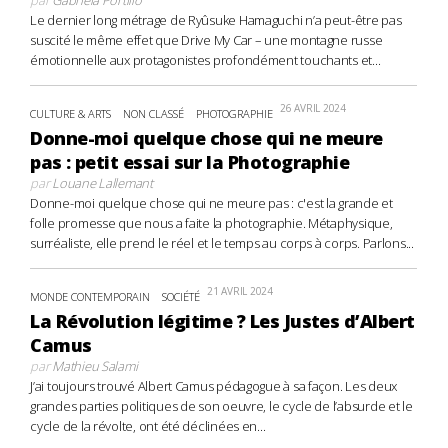
Le dernier long métrage de Ryûsuke Hamaguchi n’a peut-être pas
suscité le même effet que Drive My Car – une montagne russe
émotionnelle aux protagonistes profondément touchants et...
26 AVRIL 2024
CULTURE & ARTS
NON CLASSÉ
PHOTOGRAPHIE
Donne-moi quelque chose qui ne meure
pas : petit essai sur la Photographie
par
Louane Lallemant
Donne-moi quelque chose qui ne meure pas : c'est la grande et
folle promesse que nous a faite la photographie. Métaphysique,
surréaliste, elle prend le réel et le temps au corps à corps. Parlons...
21 AVRIL 2024
MONDE CONTEMPORAIN
SOCIÉTÉ
La Révolution légitime ? Les Justes d’Albert
Camus
par
Mathieu Salami
J’ai toujours trouvé Albert Camus pédagogue à sa façon. Les deux
grandes parties politiques de son oeuvre, le cycle de l’absurde et le
cycle de la révolte, ont été déclinées en...