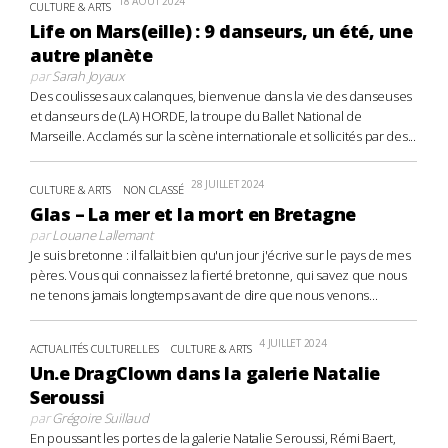
18 AOÛT 2024
CULTURE & ARTS
Life on Mars(eille) : 9 danseurs, un été, une
autre planète
par
Sarah Joyaux
Des coulisses aux calanques, bienvenue dans la vie des danseuses
et danseurs de (LA) HORDE, la troupe du Ballet National de
Marseille. Acclamés sur la scène internationale et sollicités par des...
28 JUILLET 2024
CULTURE & ARTS
NON CLASSÉ
Glas – La mer et la mort en Bretagne
par
Louane Lallemant
Je suis bretonne : il fallait bien qu'un jour j'écrive sur le pays de mes
pères. Vous qui connaissez la fierté bretonne, qui savez que nous
ne tenons jamais longtemps avant de dire que nous venons...
4 JUILLET 2024
ACTUALITÉS CULTURELLES
CULTURE & ARTS
Un.e DragClown dans la galerie Natalie
Seroussi
par
Grégoire Suillaud
En poussant les portes de la galerie Natalie Seroussi, Rémi Baert,