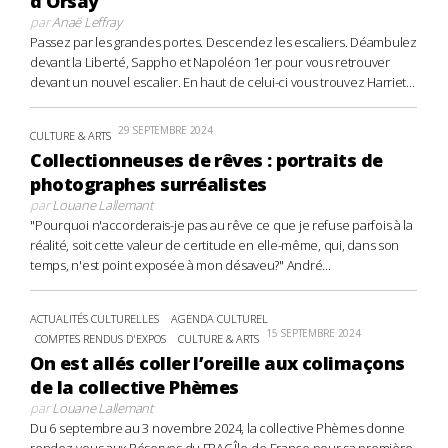
d’Orsay
par
Anaë Leffray
Passez par les grandes portes. Descendez les escaliers. Déambulez
devant la Liberté, Sappho et Napoléon 1er pour vous retrouver
devant un nouvel escalier. En haut de celui-ci vous trouvez Harriet...
29 SEPTEMBRE 2024
CULTURE & ARTS
Collectionneuses de rêves : portraits de
photographes surréalistes
par
Louane Lallemant
"Pourquoi n'accorderais-je pas au rêve ce que je refuse parfois à la
réalité, soit cette valeur de certitude en elle-même, qui, dans son
temps, n'est point exposée à mon désaveu?" André...
ACTUALITÉS CULTURELLES
AGENDA CULTUREL
15 SEPTEMBRE 2024
COMPTES RENDUS D'EXPOS
CULTURE & ARTS
On est allés coller l’oreille aux colimaçons
de la collective Phèmes
par
Louane Lallemant
Du 6 septembre au 3 novembre 2024, la collective Phèmes donne
rendez-vous aux Réserves du FRAC Île-de-France pour sa première