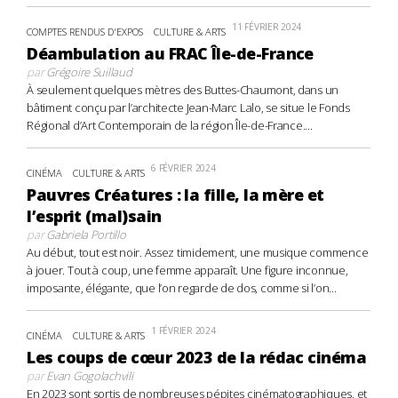
11 FÉVRIER 2024
COMPTES RENDUS D'EXPOS
CULTURE & ARTS
Déambulation au FRAC Île-de-France
par
Grégoire Suillaud
À seulement quelques mètres des Buttes-Chaumont, dans un
bâtiment conçu par l’architecte Jean-Marc Lalo, se situe le Fonds
Régional d’Art Contemporain de la région Île-de-France....
6 FÉVRIER 2024
CINÉMA
CULTURE & ARTS
Pauvres Créatures : la fille, la mère et
l’esprit (mal)sain
par
Gabriela Portillo
Au début, tout est noir. Assez timidement, une musique commence
à jouer. Tout à coup, une femme apparaît. Une figure inconnue,
imposante, élégante, que l’on regarde de dos, comme si l’on...
1 FÉVRIER 2024
CINÉMA
CULTURE & ARTS
Les coups de cœur 2023 de la rédac cinéma
par
Evan Gogolachvili
En 2023 sont sortis de nombreuses pépites cinématographiques, et