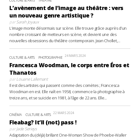
CULTURE & ARTS
THÉÂTRE
L’avènement de l’image au théâtre : vers
un nouveau genre artistique ?
par
Sarah Joyaux
L’image monte désormais sur scène. Elle trouve grâce auprès d’un
nombre croissant de metteurs en scène, et devient une des
nouvelles obsessions du théâtre contemporain. Jean Chollet,...
24 MARS 2024
CULTURE & ARTS
PHOTOGRAPHIE
Francesca Woodman, le corps entre Éros et
Thanatos
par
Louane Lallemant
Il est des artistes qui passent comme des comètes ; Francesca
Woodman en est. Elle naît en 1958, commence la photographie à
treize ans, et se suicide en 1981, à l’âge de 22 ans. Elle...
22 MARS 2024
CINÉMA
CULTURE & ARTS
Fleabag? It’ll (not) pass !
par
Jade Serieys
Adaptation du (déjà) brillant One-Woman Show de Phoebe-Waller