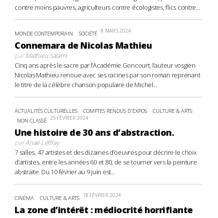
contre moins pauvres, agriculteurs contre écologistes, flics contre...
8 MARS 2024
MONDE CONTEMPORAIN
SOCIÉTÉ
Connemara de Nicolas Mathieu
par
Mathieu Salami
Cinq ans après le sacre par l’Académie Goncourt, l’auteur vosgien
Nicolas Mathieu renoue avec ses racines par son roman reprenant
le titre de la célèbre chanson populaire de Michel...
ACTUALITÉS CULTURELLES
COMPTES RENDUS D'EXPOS
CULTURE & ARTS
25 FÉVRIER 2024
NON CLASSÉ
Une histoire de 30 ans d’abstraction.
par
Anaë Leffray
7 salles, 47 artistes et des dizaines d’oeuvres pour décrire le choix
d’artistes, entre les années 60 et 80, de se tourner vers la peinture
abstraite. Du 10 février au 9 juin est...
18 FÉVRIER 2024
CINÉMA
CULTURE & ARTS
La zone d’intérêt : médiocrité horrifiante