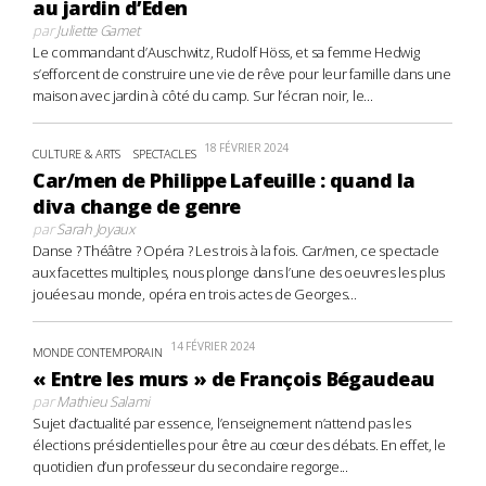
au jardin d’Eden
par
Juliette Gamet
Le commandant d’Auschwitz, Rudolf Höss, et sa femme Hedwig
s’efforcent de construire une vie de rêve pour leur famille dans une
maison avec jardin à côté du camp. Sur l’écran noir, le...
18 FÉVRIER 2024
CULTURE & ARTS
SPECTACLES
Car/men de Philippe Lafeuille : quand la
diva change de genre
par
Sarah Joyaux
Danse ? Théâtre ? Opéra ? Les trois à la fois. Car/men, ce spectacle
aux facettes multiples, nous plonge dans l’une des oeuvres les plus
jouées au monde, opéra en trois actes de Georges...
14 FÉVRIER 2024
MONDE CONTEMPORAIN
« Entre les murs » de François Bégaudeau
par
Mathieu Salami
Sujet d’actualité par essence, l’enseignement n’attend pas les
élections présidentielles pour être au cœur des débats. En effet, le
quotidien d’un professeur du secondaire regorge...