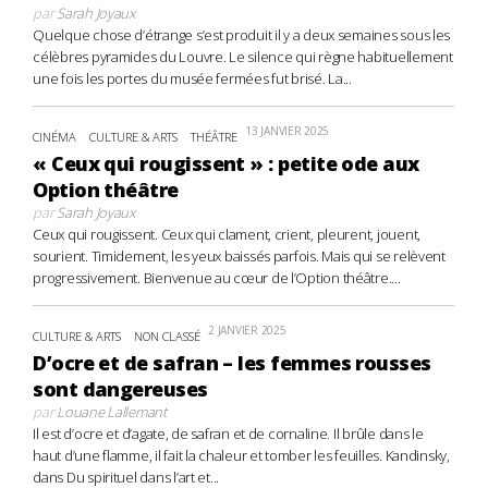
par
Sarah Joyaux
Quelque chose d’étrange s’est produit il y a deux semaines sous les
célèbres pyramides du Louvre. Le silence qui règne habituellement
une fois les portes du musée fermées fut brisé. La...
13 JANVIER 2025
CINÉMA
CULTURE & ARTS
THÉÂTRE
« Ceux qui rougissent » : petite ode aux
Option théâtre
par
Sarah Joyaux
Ceux qui rougissent. Ceux qui clament, crient, pleurent, jouent,
sourient. Timidement, les yeux baissés parfois. Mais qui se relèvent
progressivement. Bienvenue au cœur de l’Option théâtre....
2 JANVIER 2025
CULTURE & ARTS
NON CLASSÉ
D’ocre et de safran – les femmes rousses
sont dangereuses
par
Louane Lallemant
Il est d’ocre et d’agate, de safran et de cornaline. Il brûle dans le
haut d’une flamme, il fait la chaleur et tomber les feuilles. Kandinsky,
dans Du spirituel dans l’art et...