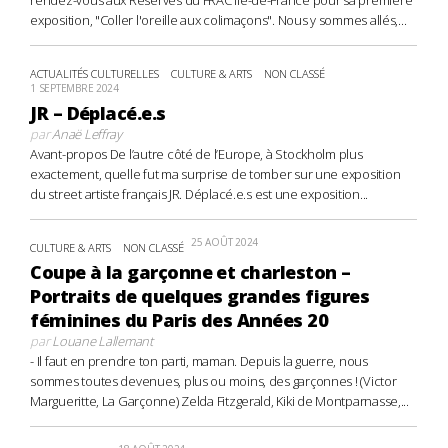
exposition, "Coller l'oreille aux colimaçons". Nous y sommes allés,...
ACTUALITÉS CULTURELLES
CULTURE & ARTS
NON CLASSÉ
1 SEPTEMBRE 2024
JR – Déplacé.e.s
par
Anaë Leffray
Avant-propos De l’autre côté de l’Europe, à Stockholm plus
exactement, quelle fut ma surprise de tomber sur une exposition
du street artiste français JR. Déplacé.e.s est une exposition...
25 AOÛT 2024
CULTURE & ARTS
NON CLASSÉ
Coupe à la garçonne et charleston –
Portraits de quelques grandes figures
féminines du Paris des Années 20
par
Louane Lallemant
- Il faut en prendre ton parti, maman. Depuis la guerre, nous
sommes toutes devenues, plus ou moins, des garçonnes ! (Victor
Margueritte, La Garçonne) Zelda Fitzgerald, Kiki de Montparnasse,...