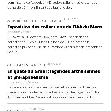
commissaire de l’exposition « Dragclown affairs » revient sur des
points de définition. En tant que branche de...
9 JUIN 2024
ACTUALITÉS CULTURELLES
CULTURE & ARTS
Exposition des collections du FIAA du Mans.
par
Anaë Leffray
Du 24 mai au 13 octobre 2024, découvrez l’Exposition des
collections du FIAA du Mans. Un fond de 350 oeuvres de la
collection privée de Lucien Ruimy dont 70 nous sont ici présentées.
Le but...
26 MAI 2024
CULTURE & ARTS
NON CLASSÉ
En quête du Graal : légendes arthuriennes
et préraphaélisme
par
Louane Lallemant
Certaines histoires traversent les âges et fascinent les Hommes,
parce que ce qu'elles racontent est éternel : les Légendes du Roi
Arthur en sont. Les Préraphaélites s'y sont particulièrement...
12 MAI 2024
CULTURE & ARTS