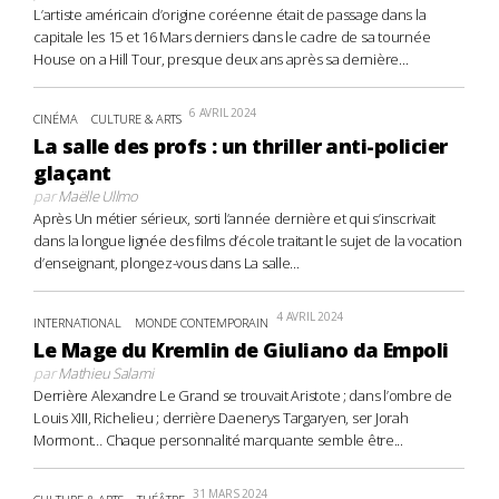
L’artiste américain d’origine coréenne était de passage dans la
capitale les 15 et 16 Mars derniers dans le cadre de sa tournée
House on a Hill Tour, presque deux ans après sa dernière...
6 AVRIL 2024
CINÉMA
CULTURE & ARTS
La salle des profs : un thriller anti-policier
glaçant
par
Maëlle Ullmo
Après Un métier sérieux, sorti l’année dernière et qui s’inscrivait
dans la longue lignée des films d’école traitant le sujet de la vocation
d’enseignant, plongez-vous dans La salle...
4 AVRIL 2024
INTERNATIONAL
MONDE CONTEMPORAIN
Le Mage du Kremlin de Giuliano da Empoli
par
Mathieu Salami
Derrière Alexandre Le Grand se trouvait Aristote ; dans l’ombre de
Louis XIII, Richelieu ; derrière Daenerys Targaryen, ser Jorah
Mormont… Chaque personnalité marquante semble être...
31 MARS 2024