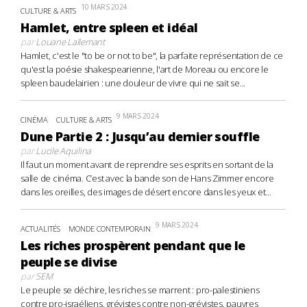
10 MARS 2024
CULTURE & ARTS
Hamlet, entre spleen et idéal
par
Louane Lallemant
Hamlet, c'est le "to be or not to be", la parfaite représentation de ce
qu'est la poésie shakespearienne, l'art de Moreau ou encore le
spleen baudelairien : une douleur de vivre qui ne sait se...
9 MARS 2024
CINÉMA
CULTURE & ARTS
Dune Partie 2 : Jusqu’au dernier souffle
par
Lucile Aquilina
Il faut un moment avant de reprendre ses esprits en sortant de la
salle de cinéma. C’est avec la bande son de Hans Zimmer encore
dans les oreilles, des images de désert encore dans les yeux et...
9 MARS 2024
ACTUALITÉS
MONDE CONTEMPORAIN
Les riches prospèrent pendant que le
peuple se divise
par
SEM
Le peuple se déchire, les riches se marrent : pro-palestiniens
contre pro-israéliens, grévistes contre non-grévistes, pauvres