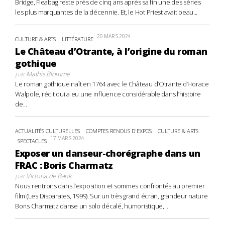
Bridge, Fleabag reste près de cinq ans après sa fin une des séries
les plus marquantes de la décennie. Et, le Hot Priest avait beau...
20 MARS 2024
CULTURE & ARTS
LITTÉRATURE
Le Château d’Otrante, à l’origine du roman
gothique
par
Mathis Blomme
Le roman gothique naît en 1764 avec le Château d’Otrante d’Horace
Walpole, récit qui a eu une influence considérable dans l’histoire
de...
ACTUALITÉS CULTURELLES
COMPTES RENDUS D'EXPOS
CULTURE & ARTS
17 MARS 2024
SPECTACLES
Exposer un danseur-chorégraphe dans un
FRAC : Boris Charmatz
par
Victoria de Bank
Nous rentrons dans l’exposition et sommes confrontés au premier
film (Les Disparates, 1999). Sur un très grand écran, grandeur nature
Boris Charmatz danse un solo décalé, humoristique,...