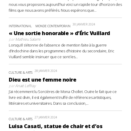
nous vous proposons aujourd’hui voici un rapide tour d’horizon des
films que nous avons préférés. Nous espérons que...
30 JANVIER 2024
INTERNATIONAL
MONDE CONTEMPORAIN
« Une sortie honorable » d’Éric Vuillard
par
Mathieu Salami
Lorsqu’il s’étonne de l’absence de mention faite à la guerre
d’Indochine dans les programmes d’histoire du secondaire, Eric
Vuillard semble insinuer que ce sont les...
28 JANVIER 2024
CULTURE & ARTS
Dieu est une femme noire
par
Anaë Leffray
J’ai récemment lu Sorcières de Mona Chollet. Outre le fait que ce
livre est divin, il est également truffé de références artistiques,
littéraires et universitaires. Dans sa conclusion,...
27 JANVIER 2024
CULTURE & ARTS
Luisa Casati, statue de chair et d’os