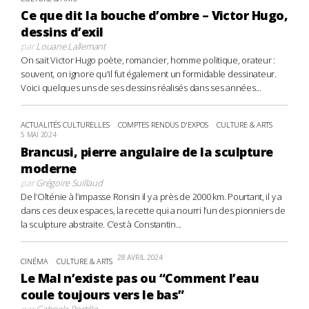
Ce que dit la bouche d’ombre – Victor Hugo,
dessins d’exil
par
Louane Lallemant
On sait Victor Hugo poète, romancier, homme politique, orateur :
souvent, on ignore qu'il fut également un formidable dessinateur.
Voici quelques uns de ses dessins réalisés dans ses années...
ACTUALITÉS CULTURELLES
COMPTES RENDUS D'EXPOS
CULTURE & ARTS
5 MAI 2024
Brancusi, pierre angulaire de la sculpture
moderne
par
Grégoire Suillaud
De l’Olténie à l’impasse Ronsin il y a près de 2000 km. Pourtant, il y a
dans ces deux espaces, la recette qui a nourri l’un des pionniers de
la sculpture abstraite. C’est à Constantin...
28 AVRIL 2024
CINÉMA
CULTURE & ARTS
Le Mal n’existe pas ou “Comment l’eau
coule toujours vers le bas”
par
Gabriela Portillo