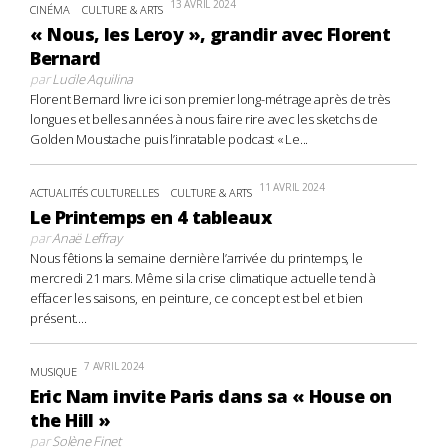
13 AVRIL 2024
CINÉMA
CULTURE & ARTS
« Nous, les Leroy », grandir avec Florent
Bernard
par
Lucile Aquilina
Florent Bernard livre ici son premier long-métrage après de très
longues et belles années à nous faire rire avec les sketchs de
Golden Moustache puis l’inratable podcast « Le...
11 AVRIL 2024
ACTUALITÉS CULTURELLES
CULTURE & ARTS
Le Printemps en 4 tableaux
par
Anaë Leffray
Nous fêtions la semaine dernière l’arrivée du printemps, le
mercredi 21 mars. Même si la crise climatique actuelle tend à
effacer les saisons, en peinture, ce concept est bel et bien
présent....
7 AVRIL 2024
MUSIQUE
Eric Nam invite Paris dans sa « House on
the Hill »
par
Solène Finet