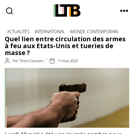
Le
Catégories
Tote
ACTUALITÉS
INTERNATIONAL
MONDE CONTEMPORAIN
Bag
Quel lien entre circulation des armes
-
à feu aux Etats-Unis et tueries de
Média
masse ?
d'information
Auteur
Par
Theo Samson
Date
11 mai 2023
quotidienne
de
de
l’article
l’article