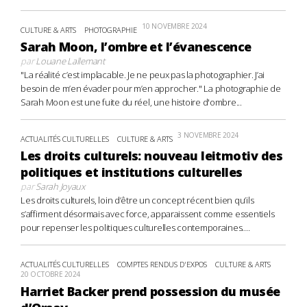
10 NOVEMBRE 2024
CULTURE & ARTS
PHOTOGRAPHIE
Sarah Moon, l’ombre et l’évanescence
par
Louane Lallemant
"La réalité c’est implacable. Je ne peux pas la photographier. J’ai
besoin de m’en évader pour m’en approcher." La photographie de
Sarah Moon est une fuite du réel, une histoire d'ombre...
3 NOVEMBRE 2024
ACTUALITÉS CULTURELLES
CULTURE & ARTS
Les droits culturels: nouveau leitmotiv des
politiques et institutions culturelles
par
Sarah Joyaux
Les droits culturels, loin d’être un concept récent bien qu’ils
s’affirment désormais avec force, apparaissent comme essentiels
pour repenser les politiques culturelles contemporaines....
ACTUALITÉS CULTURELLES
COMPTES RENDUS D'EXPOS
CULTURE & ARTS
20 OCTOBRE 2024
Harriet Backer prend possession du musée