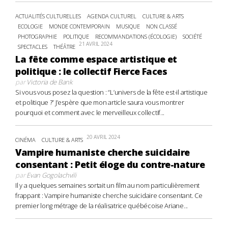
ACTUALITÉS CULTURELLES
AGENDA CULTUREL
CULTURE & ARTS
ECOLOGIE
MONDE CONTEMPORAIN
MUSIQUE
NON CLASSÉ
PHOTOGRAPHIE
POLITIQUE
RECOMMANDATIONS (ÉCOLOGIE)
SOCIÉTÉ
21 AVRIL 2024
SPECTACLES
THÉÂTRE
La fête comme espace artistique et
politique : le collectif Fierce Faces
par
Victoria de Bank
Si vous vous posez la question : “L’univers de la fête est-il artistique
et politique ?” J’espère que mon article saura vous montrer
pourquoi et comment avec le merveilleux collectif...
20 AVRIL 2024
CINÉMA
CULTURE & ARTS
Vampire humaniste cherche suicidaire
consentant : Petit éloge du contre-nature
par
Evan Gogolachvili
Il y a quelques semaines sortait un film au nom particulièrement
frappant : Vampire humaniste cherche suicidaire consentant. Ce
premier long métrage de la réalisatrice québécoise Ariane...