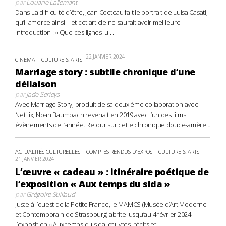
par
Louane Lallemant
Dans La difficulté d’être, Jean Cocteau fait le portrait de Luisa Casati,
qu’il amorce ainsi – et cet article ne saurait avoir meilleure
introduction : « Que ces lignes lui...
22 JANVIER 2024
CINÉMA
CULTURE & ARTS
Marriage story : subtile chronique d’une
déliaison
par
Jade Serieys
Avec Marriage Story, produit de sa deuxième collaboration avec
Netflix, Noah Baumbach revenait en 2019 avec l’un des films
évènements de l’année. Retour sur cette chronique douce-amère...
ACTUALITÉS CULTURELLES
COMPTES RENDUS D'EXPOS
CULTURE & ARTS
21 JANVIER 2024
L’œuvre « cadeau » : itinéraire poétique de
l’exposition « Aux temps du sida »
par
Grégoire Suillaud
Juste à l’ouest de la Petite France, le MAMCS (Musée d’Art Moderne
et Contemporain de Strasbourg) abrite jusqu’au 4 février 2024
l’exposition « Aux temps du sida, œuvres, récits et...