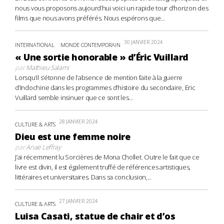
nous vous proposons aujourd’hui voici un rapide tour d’horizon des
films que nous avons préférés. Nous espérons que...
30 JANVIER 2024
INTERNATIONAL
MONDE CONTEMPORAIN
« Une sortie honorable » d’Éric Vuillard
par
Mathieu Salami
Lorsqu’il s’étonne de l’absence de mention faite à la guerre
d’Indochine dans les programmes d’histoire du secondaire, Eric
Vuillard semble insinuer que ce sont les...
28 JANVIER 2024
CULTURE & ARTS
Dieu est une femme noire
par
Anaë Leffray
J’ai récemment lu Sorcières de Mona Chollet. Outre le fait que ce
livre est divin, il est également truffé de références artistiques,
littéraires et universitaires. Dans sa conclusion,...
27 JANVIER 2024
CULTURE & ARTS
Luisa Casati, statue de chair et d’os