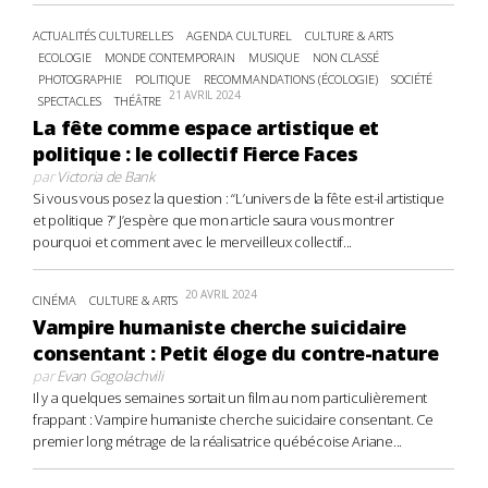
ACTUALITÉS CULTURELLES
AGENDA CULTUREL
CULTURE & ARTS
ECOLOGIE
MONDE CONTEMPORAIN
MUSIQUE
NON CLASSÉ
PHOTOGRAPHIE
POLITIQUE
RECOMMANDATIONS (ÉCOLOGIE)
SOCIÉTÉ
21 AVRIL 2024
SPECTACLES
THÉÂTRE
La fête comme espace artistique et
politique : le collectif Fierce Faces
par
Victoria de Bank
Si vous vous posez la question : “L’univers de la fête est-il artistique
et politique ?” J’espère que mon article saura vous montrer
pourquoi et comment avec le merveilleux collectif...
20 AVRIL 2024
CINÉMA
CULTURE & ARTS
Vampire humaniste cherche suicidaire
consentant : Petit éloge du contre-nature
par
Evan Gogolachvili
Il y a quelques semaines sortait un film au nom particulièrement
frappant : Vampire humaniste cherche suicidaire consentant. Ce
premier long métrage de la réalisatrice québécoise Ariane...