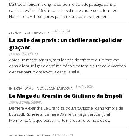
L’artiste américain d’origine coréenne était de passage dans la
capitale les 15 et 16 Mars derniers dans le cadre de sa tournée
House on a Hill Tour, presque deux ans après sa dernière...
6 AVRIL 2024
CINÉMA
CULTURE & ARTS
La salle des profs : un thriller anti-policier
glaçant
par
Maëlle Ullmo
Après Un métier sérieux, sorti l’année dernière et qui s’inscrivait
dans la longue lignée des films d’école traitant le sujet de la vocation
d’enseignant, plongez-vous dans La salle...
4 AVRIL 2024
INTERNATIONAL
MONDE CONTEMPORAIN
Le Mage du Kremlin de Giuliano da Empoli
par
Mathieu Salami
Derrière Alexandre Le Grand se trouvait Aristote ; dans l’ombre de
Louis XIII, Richelieu ; derrière Daenerys Targaryen, ser Jorah
Mormont… Chaque personnalité marquante semble être...
31 MARS 2024