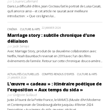
par
Louane Lallemant
Dans La difficulté d’être, Jean Cocteau fait le portrait de Luisa Casati,
qu’il amorce ainsi – et cet article ne saurait avoir meilleure
introduction : « Que ces lignes lui...
22 JANVIER 2024
CINÉMA
CULTURE & ARTS
Marriage story : subtile chronique d’une
déliaison
par
Jade Serieys
Avec Marriage Story, produit de sa deuxième collaboration avec
Netflix, Noah Baumbach revenait en 2019 avec l’un des films
évènements de l’année. Retour sur cette chronique douce-amère...
ACTUALITÉS CULTURELLES
COMPTES RENDUS D'EXPOS
CULTURE & ARTS
21 JANVIER 2024
L’œuvre « cadeau » : itinéraire poétique de
l’exposition « Aux temps du sida »
par
Grégoire Suillaud
Juste à l’ouest de la Petite France, le MAMCS (Musée d’Art Moderne
et Contemporain de Strasbourg) abrite jusqu’au 4 février 2024
l’exposition « Aux temps du sida, œuvres, récits et...