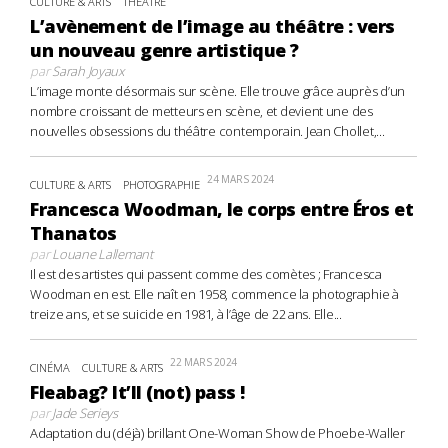
CULTURE & ARTS
THÉÂTRE
L’avènement de l’image au théâtre : vers
un nouveau genre artistique ?
par
Sarah Joyaux
L’image monte désormais sur scène. Elle trouve grâce auprès d’un
nombre croissant de metteurs en scène, et devient une des
nouvelles obsessions du théâtre contemporain. Jean Chollet,...
24 MARS 2024
CULTURE & ARTS
PHOTOGRAPHIE
Francesca Woodman, le corps entre Éros et
Thanatos
par
Louane Lallemant
Il est des artistes qui passent comme des comètes ; Francesca
Woodman en est. Elle naît en 1958, commence la photographie à
treize ans, et se suicide en 1981, à l’âge de 22 ans. Elle...
22 MARS 2024
CINÉMA
CULTURE & ARTS
Fleabag? It’ll (not) pass !
par
Jade Serieys
Adaptation du (déjà) brillant One-Woman Show de Phoebe-Waller