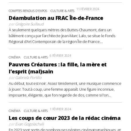
11 FÉVRIER 2024
COMPTES RENDUS D'EXPOS
CULTURE & ARTS
Déambulation au FRAC Île-de-France
par
Grégoire Suillaud
À seulement quelques mètres des Buttes-Chaumont, dans un
bâtiment conçu par l’architecte Jean-Marc Lalo, se situe le Fonds
Régional d’Art Contemporain de la région Île-de-France....
6 FÉVRIER 2024
CINÉMA
CULTURE & ARTS
Pauvres Créatures : la fille, la mère et
l’esprit (mal)sain
par
Gabriela Portillo
Au début, tout est noir. Assez timidement, une musique commence
à jouer. Tout à coup, une femme apparaît. Une figure inconnue,
imposante, élégante, que l’on regarde de dos, comme si l’on...
1 FÉVRIER 2024
CINÉMA
CULTURE & ARTS
Les coups de cœur 2023 de la rédac cinéma
par
Evan Gogolachvili
En 2023 sont sortis de nombreuses pépites cinématographiques, et