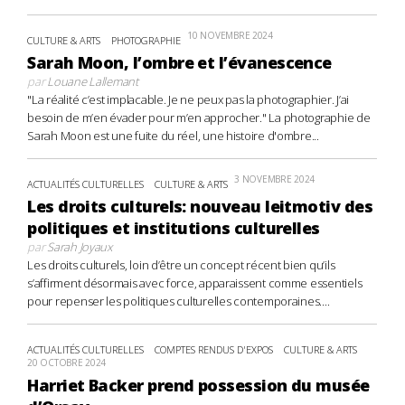
10 NOVEMBRE 2024
CULTURE & ARTS
PHOTOGRAPHIE
Sarah Moon, l’ombre et l’évanescence
par
Louane Lallemant
"La réalité c’est implacable. Je ne peux pas la photographier. J’ai
besoin de m’en évader pour m’en approcher." La photographie de
Sarah Moon est une fuite du réel, une histoire d'ombre...
3 NOVEMBRE 2024
ACTUALITÉS CULTURELLES
CULTURE & ARTS
Les droits culturels: nouveau leitmotiv des
politiques et institutions culturelles
par
Sarah Joyaux
Les droits culturels, loin d’être un concept récent bien qu’ils
s’affirment désormais avec force, apparaissent comme essentiels
pour repenser les politiques culturelles contemporaines....
ACTUALITÉS CULTURELLES
COMPTES RENDUS D'EXPOS
CULTURE & ARTS
20 OCTOBRE 2024
Harriet Backer prend possession du musée