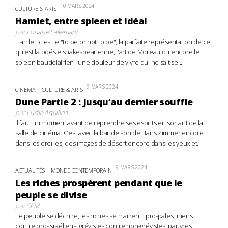
10 MARS 2024
CULTURE & ARTS
Hamlet, entre spleen et idéal
par
Louane Lallemant
Hamlet, c'est le "to be or not to be", la parfaite représentation de ce
qu'est la poésie shakespearienne, l'art de Moreau ou encore le
spleen baudelairien : une douleur de vivre qui ne sait se...
9 MARS 2024
CINÉMA
CULTURE & ARTS
Dune Partie 2 : Jusqu’au dernier souffle
par
Lucile Aquilina
Il faut un moment avant de reprendre ses esprits en sortant de la
salle de cinéma. C’est avec la bande son de Hans Zimmer encore
dans les oreilles, des images de désert encore dans les yeux et...
9 MARS 2024
ACTUALITÉS
MONDE CONTEMPORAIN
Les riches prospèrent pendant que le
peuple se divise
par
SEM
Le peuple se déchire, les riches se marrent : pro-palestiniens
contre pro-israéliens, grévistes contre non-grévistes, pauvres