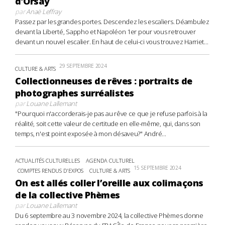
d’Orsay
par
Anaë Leffray
Passez par les grandes portes. Descendez les escaliers. Déambulez
devant la Liberté, Sappho et Napoléon 1er pour vous retrouver
devant un nouvel escalier. En haut de celui-ci vous trouvez Harriet...
29 SEPTEMBRE 2024
CULTURE & ARTS
Collectionneuses de rêves : portraits de
photographes surréalistes
par
Louane Lallemant
"Pourquoi n'accorderais-je pas au rêve ce que je refuse parfois à la
réalité, soit cette valeur de certitude en elle-même, qui, dans son
temps, n'est point exposée à mon désaveu?" André...
ACTUALITÉS CULTURELLES
AGENDA CULTUREL
15 SEPTEMBRE 2024
COMPTES RENDUS D'EXPOS
CULTURE & ARTS
On est allés coller l’oreille aux colimaçons
de la collective Phèmes
par
Louane Lallemant
Du 6 septembre au 3 novembre 2024, la collective Phèmes donne