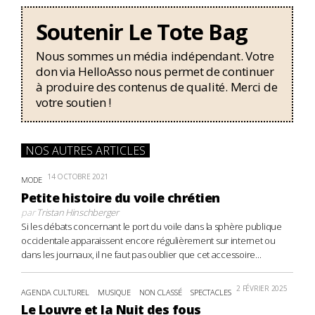
Soutenir Le Tote Bag
Nous sommes un média indépendant. Votre
don via HelloAsso nous permet de continuer
à produire des contenus de qualité. Merci de
votre soutien !
NOS AUTRES ARTICLES
14 OCTOBRE 2021
MODE
Petite histoire du voile chrétien
par
Tristan Hinschberger
Si les débats concernant le port du voile dans la sphère publique
occidentale apparaissent encore régulièrement sur internet ou
dans les journaux, il ne faut pas oublier que cet accessoire...
2 FÉVRIER 2025
AGENDA CULTUREL
MUSIQUE
NON CLASSÉ
SPECTACLES
Le Louvre et la Nuit des fous