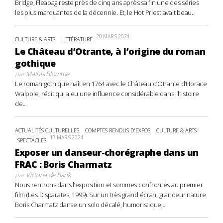
Bridge, Fleabag reste près de cinq ans après sa fin une des séries
les plus marquantes de la décennie. Et, le Hot Priest avait beau...
20 MARS 2024
CULTURE & ARTS
LITTÉRATURE
Le Château d’Otrante, à l’origine du roman
gothique
par
Mathis Blomme
Le roman gothique naît en 1764 avec le Château d’Otrante d’Horace
Walpole, récit qui a eu une influence considérable dans l’histoire
de...
ACTUALITÉS CULTURELLES
COMPTES RENDUS D'EXPOS
CULTURE & ARTS
17 MARS 2024
SPECTACLES
Exposer un danseur-chorégraphe dans un
FRAC : Boris Charmatz
par
Victoria de Bank
Nous rentrons dans l’exposition et sommes confrontés au premier
film (Les Disparates, 1999). Sur un très grand écran, grandeur nature
Boris Charmatz danse un solo décalé, humoristique,...