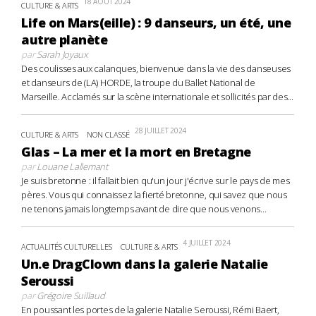
18 AOÛT 2024
CULTURE & ARTS
Life on Mars(eille) : 9 danseurs, un été, une
autre planète
par
Sarah Joyaux
Des coulisses aux calanques, bienvenue dans la vie des danseuses
et danseurs de (LA) HORDE, la troupe du Ballet National de
Marseille. Acclamés sur la scène internationale et sollicités par des...
28 JUILLET 2024
CULTURE & ARTS
NON CLASSÉ
Glas – La mer et la mort en Bretagne
par
Louane Lallemant
Je suis bretonne : il fallait bien qu'un jour j'écrive sur le pays de mes
pères. Vous qui connaissez la fierté bretonne, qui savez que nous
ne tenons jamais longtemps avant de dire que nous venons...
4 JUILLET 2024
ACTUALITÉS CULTURELLES
CULTURE & ARTS
Un.e DragClown dans la galerie Natalie
Seroussi
par
Grégoire Suillaud
En poussant les portes de la galerie Natalie Seroussi, Rémi Baert,