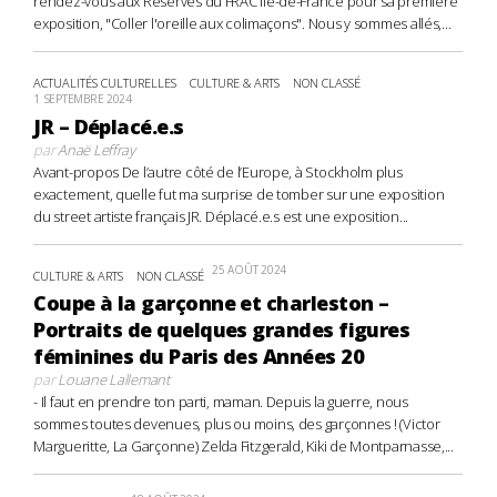
rendez-vous aux Réserves du FRAC Île-de-France pour sa première
exposition, "Coller l'oreille aux colimaçons". Nous y sommes allés,...
ACTUALITÉS CULTURELLES
CULTURE & ARTS
NON CLASSÉ
1 SEPTEMBRE 2024
JR – Déplacé.e.s
par
Anaë Leffray
Avant-propos De l’autre côté de l’Europe, à Stockholm plus
exactement, quelle fut ma surprise de tomber sur une exposition
du street artiste français JR. Déplacé.e.s est une exposition...
25 AOÛT 2024
CULTURE & ARTS
NON CLASSÉ
Coupe à la garçonne et charleston –
Portraits de quelques grandes figures
féminines du Paris des Années 20
par
Louane Lallemant
- Il faut en prendre ton parti, maman. Depuis la guerre, nous
sommes toutes devenues, plus ou moins, des garçonnes ! (Victor
Margueritte, La Garçonne) Zelda Fitzgerald, Kiki de Montparnasse,...