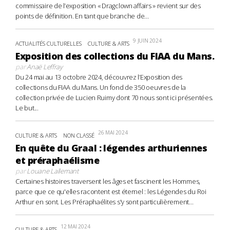
commissaire de l’exposition « Dragclown affairs » revient sur des
points de définition. En tant que branche de...
9 JUIN 2024
ACTUALITÉS CULTURELLES
CULTURE & ARTS
Exposition des collections du FIAA du Mans.
par
Anaë Leffray
Du 24 mai au 13 octobre 2024, découvrez l’Exposition des
collections du FIAA du Mans. Un fond de 350 oeuvres de la
collection privée de Lucien Ruimy dont 70 nous sont ici présentées.
Le but...
26 MAI 2024
CULTURE & ARTS
NON CLASSÉ
En quête du Graal : légendes arthuriennes
et préraphaélisme
par
Louane Lallemant
Certaines histoires traversent les âges et fascinent les Hommes,
parce que ce qu'elles racontent est éternel : les Légendes du Roi
Arthur en sont. Les Préraphaélites s'y sont particulièrement...
12 MAI 2024
CULTURE & ARTS