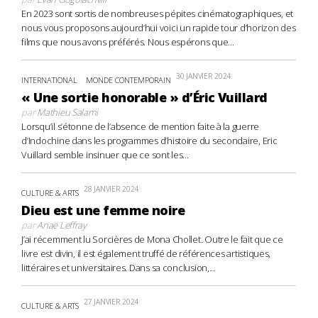
En 2023 sont sortis de nombreuses pépites cinématographiques, et
nous vous proposons aujourd’hui voici un rapide tour d’horizon des
films que nous avons préférés. Nous espérons que...
30 JANVIER 2024
INTERNATIONAL
MONDE CONTEMPORAIN
« Une sortie honorable » d’Éric Vuillard
par
Mathieu Salami
Lorsqu’il s’étonne de l’absence de mention faite à la guerre
d’Indochine dans les programmes d’histoire du secondaire, Eric
Vuillard semble insinuer que ce sont les...
28 JANVIER 2024
CULTURE & ARTS
Dieu est une femme noire
par
Anaë Leffray
J’ai récemment lu Sorcières de Mona Chollet. Outre le fait que ce
livre est divin, il est également truffé de références artistiques,
littéraires et universitaires. Dans sa conclusion,...
27 JANVIER 2024
CULTURE & ARTS