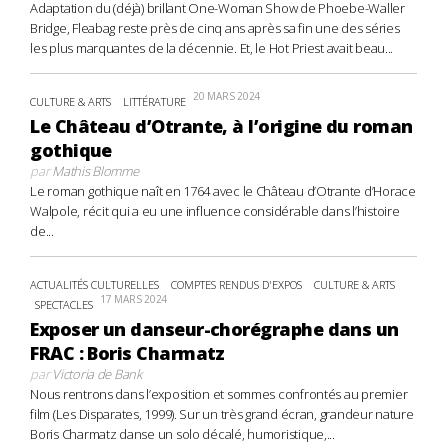
Adaptation du (déjà) brillant One-Woman Show de Phoebe-Waller
Bridge, Fleabag reste près de cinq ans après sa fin une des séries
les plus marquantes de la décennie. Et, le Hot Priest avait beau...
20 MARS 2024
CULTURE & ARTS
LITTÉRATURE
Le Château d’Otrante, à l’origine du roman
gothique
par
Mathis Blomme
Le roman gothique naît en 1764 avec le Château d’Otrante d’Horace
Walpole, récit qui a eu une influence considérable dans l’histoire
de...
ACTUALITÉS CULTURELLES
COMPTES RENDUS D'EXPOS
CULTURE & ARTS
17 MARS 2024
SPECTACLES
Exposer un danseur-chorégraphe dans un
FRAC : Boris Charmatz
par
Victoria de Bank
Nous rentrons dans l’exposition et sommes confrontés au premier
film (Les Disparates, 1999). Sur un très grand écran, grandeur nature
Boris Charmatz danse un solo décalé, humoristique,...