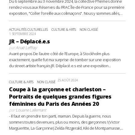
Du 6 septembre au 3 novembre 2024, la collective Phèmes donne
rendez-vous aux Réserves du FRAC Île-de-France pour sa première
exposition, "Coller l'oreille aux colimaçons". Nous y sommes allés,...
ACTUALITÉS CULTURELLES
CULTURE & ARTS
NON CLASSÉ
1 SEPTEMBRE 2024
JR – Déplacé.e.s
par
Anaë Leffray
Avant-propos De l’autre côté de l’Europe, à Stockholm plus
exactement, quelle fut ma surprise de tomber sur une exposition
du street artiste français JR. Déplacé.e.s est une exposition...
25 AOÛT 2024
CULTURE & ARTS
NON CLASSÉ
Coupe à la garçonne et charleston –
Portraits de quelques grandes figures
féminines du Paris des Années 20
par
Louane Lallemant
- Il faut en prendre ton parti, maman. Depuis la guerre, nous
sommes toutes devenues, plus ou moins, des garçonnes ! (Victor
Margueritte, La Garçonne) Zelda Fitzgerald, Kiki de Montparnasse,...