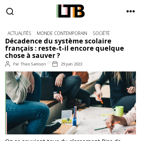
Le
Catégories
Tote
ACTUALITÉS
MONDE CONTEMPORAIN
SOCIÉTÉ
Bag
Décadence du système scolaire
-
français : reste-t-il encore quelque
Média
chose à sauver ?
d'information
Auteur
Par
Theo Samson
Date
29 juin 2023
quotidienne
de
de
l’article
l’article