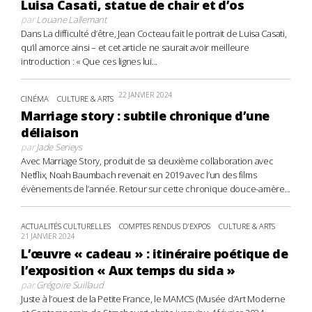
Luisa Casati, statue de chair et d’os
par
Louane Lallemant
Dans La difficulté d’être, Jean Cocteau fait le portrait de Luisa Casati,
qu’il amorce ainsi – et cet article ne saurait avoir meilleure
introduction : « Que ces lignes lui...
22 JANVIER 2024
CINÉMA
CULTURE & ARTS
Marriage story : subtile chronique d’une
déliaison
par
Jade Serieys
Avec Marriage Story, produit de sa deuxième collaboration avec
Netflix, Noah Baumbach revenait en 2019 avec l’un des films
évènements de l’année. Retour sur cette chronique douce-amère...
ACTUALITÉS CULTURELLES
COMPTES RENDUS D'EXPOS
CULTURE & ARTS
21 JANVIER 2024
L’œuvre « cadeau » : itinéraire poétique de
l’exposition « Aux temps du sida »
par
Grégoire Suillaud
Juste à l’ouest de la Petite France, le MAMCS (Musée d’Art Moderne