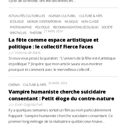
cycle de la révolte, ont été déclinées en...
ACTUALITÉS CULTURELLES
AGENDA CULTUREL
CULTURE & ARTS
ECOLOGIE
MONDE CONTEMPORAIN
MUSIQUE
NON CLASSÉ
PHOTOGRAPHIE
POLITIQUE
RECOMMANDATIONS (ÉCOLOGIE)
SOCIÉTÉ
21 AVRIL 2024
SPECTACLES
THÉÂTRE
La fête comme espace artistique et
politique : le collectif Fierce Faces
par
Victoria de Bank
Si vous vous posez la question : “L’univers de la fête est-il artistique
et politique ?” J’espère que mon article saura vous montrer
pourquoi et comment avec le merveilleux collectif...
20 AVRIL 2024
CINÉMA
CULTURE & ARTS
Vampire humaniste cherche suicidaire
consentant : Petit éloge du contre-nature
par
Evan Gogolachvili
Il y a quelques semaines sortait un film au nom particulièrement
frappant : Vampire humaniste cherche suicidaire consentant. Ce
premier long métrage de la réalisatrice québécoise Ariane...