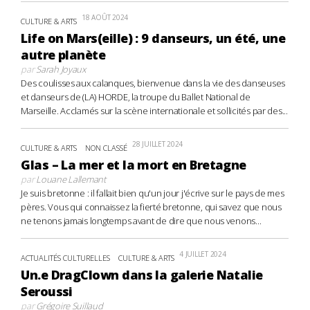
18 AOÛT 2024
CULTURE & ARTS
Life on Mars(eille) : 9 danseurs, un été, une
autre planète
par
Sarah Joyaux
Des coulisses aux calanques, bienvenue dans la vie des danseuses
et danseurs de (LA) HORDE, la troupe du Ballet National de
Marseille. Acclamés sur la scène internationale et sollicités par des...
28 JUILLET 2024
CULTURE & ARTS
NON CLASSÉ
Glas – La mer et la mort en Bretagne
par
Louane Lallemant
Je suis bretonne : il fallait bien qu'un jour j'écrive sur le pays de mes
pères. Vous qui connaissez la fierté bretonne, qui savez que nous
ne tenons jamais longtemps avant de dire que nous venons...
4 JUILLET 2024
ACTUALITÉS CULTURELLES
CULTURE & ARTS
Un.e DragClown dans la galerie Natalie
Seroussi
par
Grégoire Suillaud