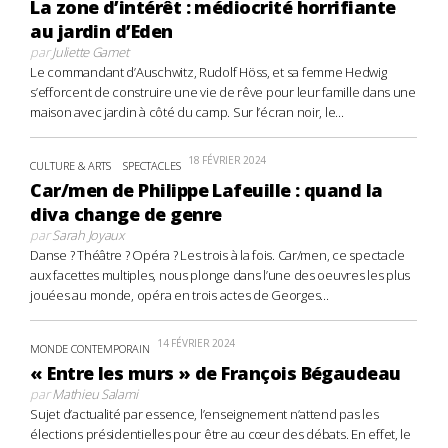
La zone d’intérêt : médiocrité horrifiante
au jardin d’Eden
par
Juliette Gamet
Le commandant d’Auschwitz, Rudolf Höss, et sa femme Hedwig
s’efforcent de construire une vie de rêve pour leur famille dans une
maison avec jardin à côté du camp. Sur l’écran noir, le...
18 FÉVRIER 2024
CULTURE & ARTS
SPECTACLES
Car/men de Philippe Lafeuille : quand la
diva change de genre
par
Sarah Joyaux
Danse ? Théâtre ? Opéra ? Les trois à la fois. Car/men, ce spectacle
aux facettes multiples, nous plonge dans l’une des oeuvres les plus
jouées au monde, opéra en trois actes de Georges...
14 FÉVRIER 2024
MONDE CONTEMPORAIN
« Entre les murs » de François Bégaudeau
par
Mathieu Salami
Sujet d’actualité par essence, l’enseignement n’attend pas les
élections présidentielles pour être au cœur des débats. En effet, le