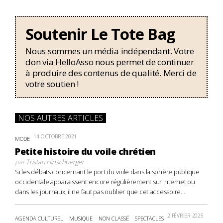
Soutenir Le Tote Bag
Nous sommes un média indépendant. Votre
don via HelloAsso nous permet de continuer
à produire des contenus de qualité. Merci de
votre soutien !
NOS AUTRES ARTICLES
14 OCTOBRE 2021
MODE
Petite histoire du voile chrétien
par
Tristan Hinschberger
Si les débats concernant le port du voile dans la sphère publique
occidentale apparaissent encore régulièrement sur internet ou
dans les journaux, il ne faut pas oublier que cet accessoire...
2 FÉVRIER 2025
AGENDA CULTUREL
MUSIQUE
NON CLASSÉ
SPECTACLES