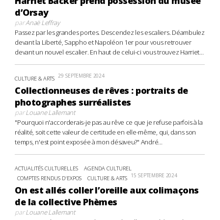
Harriet Backer prend possession du musée
d’Orsay
par
Anaë Leffray
Passez par les grandes portes. Descendez les escaliers. Déambulez
devant la Liberté, Sappho et Napoléon 1er pour vous retrouver
devant un nouvel escalier. En haut de celui-ci vous trouvez Harriet...
29 SEPTEMBRE 2024
CULTURE & ARTS
Collectionneuses de rêves : portraits de
photographes surréalistes
par
Louane Lallemant
"Pourquoi n'accorderais-je pas au rêve ce que je refuse parfois à la
réalité, soit cette valeur de certitude en elle-même, qui, dans son
temps, n'est point exposée à mon désaveu?" André...
ACTUALITÉS CULTURELLES
AGENDA CULTUREL
15 SEPTEMBRE 2024
COMPTES RENDUS D'EXPOS
CULTURE & ARTS
On est allés coller l’oreille aux colimaçons
de la collective Phèmes
par
Louane Lallemant