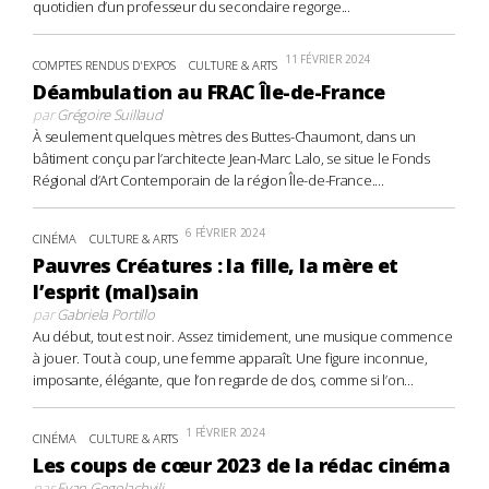
quotidien d’un professeur du secondaire regorge...
11 FÉVRIER 2024
COMPTES RENDUS D'EXPOS
CULTURE & ARTS
Déambulation au FRAC Île-de-France
par
Grégoire Suillaud
À seulement quelques mètres des Buttes-Chaumont, dans un
bâtiment conçu par l’architecte Jean-Marc Lalo, se situe le Fonds
Régional d’Art Contemporain de la région Île-de-France....
6 FÉVRIER 2024
CINÉMA
CULTURE & ARTS
Pauvres Créatures : la fille, la mère et
l’esprit (mal)sain
par
Gabriela Portillo
Au début, tout est noir. Assez timidement, une musique commence
à jouer. Tout à coup, une femme apparaît. Une figure inconnue,
imposante, élégante, que l’on regarde de dos, comme si l’on...
1 FÉVRIER 2024
CINÉMA
CULTURE & ARTS
Les coups de cœur 2023 de la rédac cinéma
par
Evan Gogolachvili