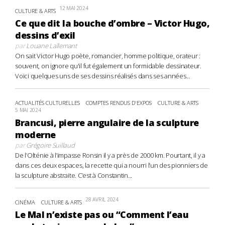
12 MAI 2024
CULTURE & ARTS
Ce que dit la bouche d’ombre – Victor Hugo,
dessins d’exil
par
Louane Lallemant
On sait Victor Hugo poète, romancier, homme politique, orateur :
souvent, on ignore qu'il fut également un formidable dessinateur.
Voici quelques uns de ses dessins réalisés dans ses années...
ACTUALITÉS CULTURELLES
COMPTES RENDUS D'EXPOS
CULTURE & ARTS
5 MAI 2024
Brancusi, pierre angulaire de la sculpture
moderne
par
Grégoire Suillaud
De l’Olténie à l’impasse Ronsin il y a près de 2000 km. Pourtant, il y a
dans ces deux espaces, la recette qui a nourri l’un des pionniers de
la sculpture abstraite. C’est à Constantin...
28 AVRIL 2024
CINÉMA
CULTURE & ARTS
Le Mal n’existe pas ou “Comment l’eau