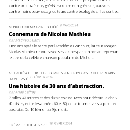
contre pro-israéliens, grévistes contre non-grévistes, pauvres
contre moins pauvres, agriculteurs contre écologistes, flics contre...
8 MARS 2024
MONDE CONTEMPORAIN
SOCIÉTÉ
Connemara de Nicolas Mathieu
par
Mathieu Salami
Cinq ans après le sacre par l’Académie Goncourt, l’auteur vosgien
Nicolas Mathieu renoue avec ses racines par son roman reprenant
le titre de la célèbre chanson populaire de Michel...
ACTUALITÉS CULTURELLES
COMPTES RENDUS D'EXPOS
CULTURE & ARTS
25 FÉVRIER 2024
NON CLASSÉ
Une histoire de 30 ans d’abstraction.
par
Anaë Leffray
7 salles, 47 artistes et des dizaines d’oeuvres pour décrire le choix
d’artistes, entre les années 60 et 80, de se tourner vers la peinture
abstraite. Du 10 février au 9 juin est...
18 FÉVRIER 2024
CINÉMA
CULTURE & ARTS