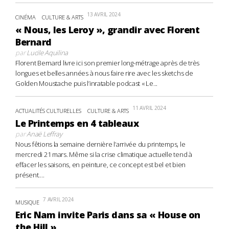
13 AVRIL 2024
CINÉMA
CULTURE & ARTS
« Nous, les Leroy », grandir avec Florent
Bernard
par
Lucile Aquilina
Florent Bernard livre ici son premier long-métrage après de très
longues et belles années à nous faire rire avec les sketchs de
Golden Moustache puis l’inratable podcast « Le...
11 AVRIL 2024
ACTUALITÉS CULTURELLES
CULTURE & ARTS
Le Printemps en 4 tableaux
par
Anaë Leffray
Nous fêtions la semaine dernière l’arrivée du printemps, le
mercredi 21 mars. Même si la crise climatique actuelle tend à
effacer les saisons, en peinture, ce concept est bel et bien
présent....
7 AVRIL 2024
MUSIQUE
Eric Nam invite Paris dans sa « House on
the Hill »