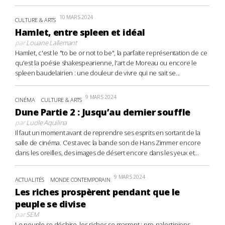
10 MARS 2024
CULTURE & ARTS
Hamlet, entre spleen et idéal
par
Louane Lallemant
Hamlet, c'est le "to be or not to be", la parfaite représentation de ce
qu'est la poésie shakespearienne, l'art de Moreau ou encore le
spleen baudelairien : une douleur de vivre qui ne sait se...
9 MARS 2024
CINÉMA
CULTURE & ARTS
Dune Partie 2 : Jusqu’au dernier souffle
par
Lucile Aquilina
Il faut un moment avant de reprendre ses esprits en sortant de la
salle de cinéma. C’est avec la bande son de Hans Zimmer encore
dans les oreilles, des images de désert encore dans les yeux et...
9 MARS 2024
ACTUALITÉS
MONDE CONTEMPORAIN
Les riches prospèrent pendant que le
peuple se divise
par
SEM
Le peuple se déchire, les riches se marrent : pro-palestiniens