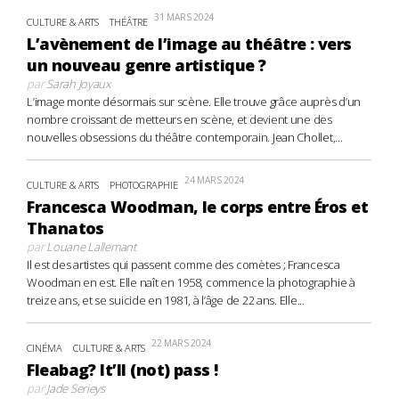
31 MARS 2024
CULTURE & ARTS
THÉÂTRE
L’avènement de l’image au théâtre : vers
un nouveau genre artistique ?
par
Sarah Joyaux
L’image monte désormais sur scène. Elle trouve grâce auprès d’un
nombre croissant de metteurs en scène, et devient une des
nouvelles obsessions du théâtre contemporain. Jean Chollet,...
24 MARS 2024
CULTURE & ARTS
PHOTOGRAPHIE
Francesca Woodman, le corps entre Éros et
Thanatos
par
Louane Lallemant
Il est des artistes qui passent comme des comètes ; Francesca
Woodman en est. Elle naît en 1958, commence la photographie à
treize ans, et se suicide en 1981, à l’âge de 22 ans. Elle...
22 MARS 2024
CINÉMA
CULTURE & ARTS
Fleabag? It’ll (not) pass !
par
Jade Serieys