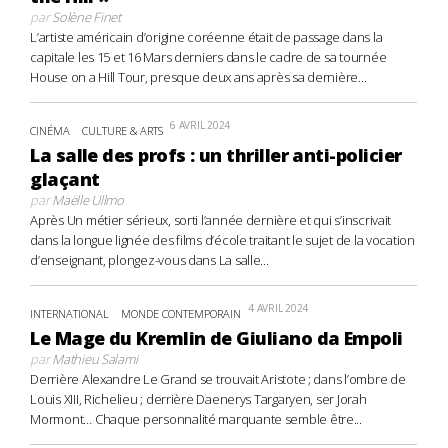
par
Solène Finet
L’artiste américain d’origine coréenne était de passage dans la
capitale les 15 et 16 Mars derniers dans le cadre de sa tournée
House on a Hill Tour, presque deux ans après sa dernière...
6 AVRIL 2024
CINÉMA
CULTURE & ARTS
La salle des profs : un thriller anti-policier
glaçant
par
Maëlle Ullmo
Après Un métier sérieux, sorti l’année dernière et qui s’inscrivait
dans la longue lignée des films d’école traitant le sujet de la vocation
d’enseignant, plongez-vous dans La salle...
4 AVRIL 2024
INTERNATIONAL
MONDE CONTEMPORAIN
Le Mage du Kremlin de Giuliano da Empoli
par
Mathieu Salami
Derrière Alexandre Le Grand se trouvait Aristote ; dans l’ombre de
Louis XIII, Richelieu ; derrière Daenerys Targaryen, ser Jorah
Mormont… Chaque personnalité marquante semble être...