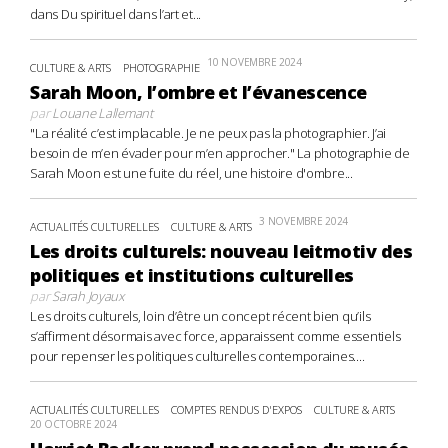
dans Du spirituel dans l’art et...
10 NOVEMBRE 2024
CULTURE & ARTS
PHOTOGRAPHIE
Sarah Moon, l’ombre et l’évanescence
par
Louane Lallemant
"La réalité c’est implacable. Je ne peux pas la photographier. J’ai
besoin de m’en évader pour m’en approcher." La photographie de
Sarah Moon est une fuite du réel, une histoire d'ombre...
3 NOVEMBRE 2024
ACTUALITÉS CULTURELLES
CULTURE & ARTS
Les droits culturels: nouveau leitmotiv des
politiques et institutions culturelles
par
Sarah Joyaux
Les droits culturels, loin d’être un concept récent bien qu’ils
s’affirment désormais avec force, apparaissent comme essentiels
pour repenser les politiques culturelles contemporaines....
ACTUALITÉS CULTURELLES
COMPTES RENDUS D'EXPOS
CULTURE & ARTS
20 OCTOBRE 2024