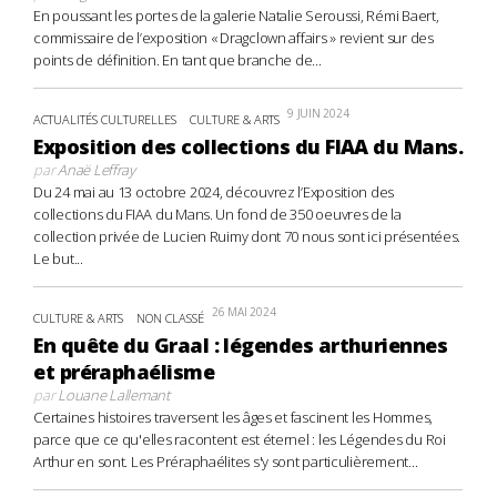
En poussant les portes de la galerie Natalie Seroussi, Rémi Baert,
commissaire de l’exposition « Dragclown affairs » revient sur des
points de définition. En tant que branche de...
9 JUIN 2024
ACTUALITÉS CULTURELLES
CULTURE & ARTS
Exposition des collections du FIAA du Mans.
par
Anaë Leffray
Du 24 mai au 13 octobre 2024, découvrez l’Exposition des
collections du FIAA du Mans. Un fond de 350 oeuvres de la
collection privée de Lucien Ruimy dont 70 nous sont ici présentées.
Le but...
26 MAI 2024
CULTURE & ARTS
NON CLASSÉ
En quête du Graal : légendes arthuriennes
et préraphaélisme
par
Louane Lallemant
Certaines histoires traversent les âges et fascinent les Hommes,
parce que ce qu'elles racontent est éternel : les Légendes du Roi
Arthur en sont. Les Préraphaélites s'y sont particulièrement...