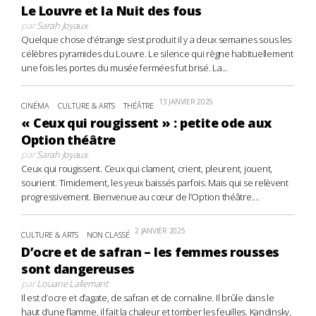
Le Louvre et la Nuit des fous
par
Sarah Joyaux
Quelque chose d’étrange s’est produit il y a deux semaines sous les
célèbres pyramides du Louvre. Le silence qui règne habituellement
une fois les portes du musée fermées fut brisé. La...
13 JANVIER 2025
CINÉMA
CULTURE & ARTS
THÉÂTRE
« Ceux qui rougissent » : petite ode aux
Option théâtre
par
Sarah Joyaux
Ceux qui rougissent. Ceux qui clament, crient, pleurent, jouent,
sourient. Timidement, les yeux baissés parfois. Mais qui se relèvent
progressivement. Bienvenue au cœur de l’Option théâtre....
2 JANVIER 2025
CULTURE & ARTS
NON CLASSÉ
D’ocre et de safran – les femmes rousses
sont dangereuses
par
Louane Lallemant
Il est d’ocre et d’agate, de safran et de cornaline. Il brûle dans le
haut d’une flamme, il fait la chaleur et tomber les feuilles. Kandinsky,