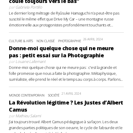
coule toujours vers le bas”
par
Gabriela Portillo
Le dernier long métrage de Ryûsuke Hamaguchi n’a peut-être pas
suscité le même effet que Drive My Car – une montagne russe
émotionnelle aux protagonistes profondément touchants et...
26 AVRIL 2024
CULTURE & ARTS
NON CLASSÉ
PHOTOGRAPHIE
Donne-moi quelque chose qui ne meure
pas : petit essai sur la Photographie
par
Louane Lallemant
Donne-moi quelque chose qui ne meure pas : c'est la grande et
folle promesse que nous a faite la photographie. Métaphysique,
surréaliste, elle prend le réel et le temps au corps à corps. Parlons...
21 AVRIL 2024
MONDE CONTEMPORAIN
SOCIÉTÉ
La Révolution légitime ? Les Justes d’Albert
Camus
par
Mathieu Salami
J’ai toujours trouvé Albert Camus pédagogue à sa façon. Les deux
grandes parties politiques de son oeuvre, le cycle de l’absurde et le