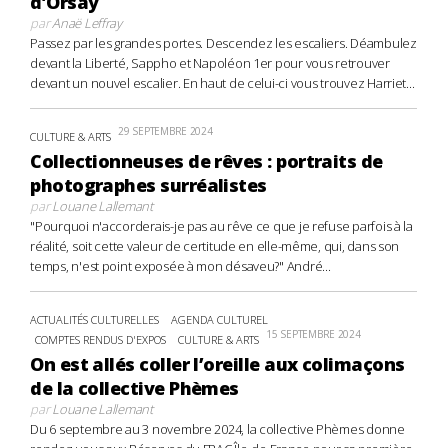
d’Orsay
par
Anaë Leffray
Passez par les grandes portes. Descendez les escaliers. Déambulez
devant la Liberté, Sappho et Napoléon 1er pour vous retrouver
devant un nouvel escalier. En haut de celui-ci vous trouvez Harriet...
29 SEPTEMBRE 2024
CULTURE & ARTS
Collectionneuses de rêves : portraits de
photographes surréalistes
par
Louane Lallemant
"Pourquoi n'accorderais-je pas au rêve ce que je refuse parfois à la
réalité, soit cette valeur de certitude en elle-même, qui, dans son
temps, n'est point exposée à mon désaveu?" André...
ACTUALITÉS CULTURELLES
AGENDA CULTUREL
15 SEPTEMBRE 2024
COMPTES RENDUS D'EXPOS
CULTURE & ARTS
On est allés coller l’oreille aux colimaçons
de la collective Phèmes
par
Louane Lallemant
Du 6 septembre au 3 novembre 2024, la collective Phèmes donne