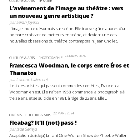
CULTURE & ARTS
THÉÂTRE
L’avènement de l’image au théâtre : vers
un nouveau genre artistique ?
par
Sarah Joyaux
L’image monte désormais sur scène. Elle trouve grâce auprès d’un
nombre croissant de metteurs en scène, et devient une des
nouvelles obsessions du théâtre contemporain. Jean Chollet,...
24 MARS 2024
CULTURE & ARTS
PHOTOGRAPHIE
Francesca Woodman, le corps entre Éros et
Thanatos
par
Louane Lallemant
Il est des artistes qui passent comme des comètes ; Francesca
Woodman en est. Elle naît en 1958, commence la photographie à
treize ans, et se suicide en 1981, à l’âge de 22 ans. Elle...
22 MARS 2024
CINÉMA
CULTURE & ARTS
Fleabag? It’ll (not) pass !
par
Jade Serieys
Adaptation du (déjà) brillant One-Woman Show de Phoebe-Waller