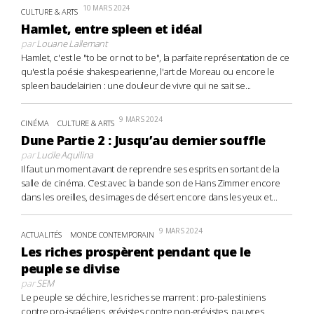
10 MARS 2024
CULTURE & ARTS
Hamlet, entre spleen et idéal
par
Louane Lallemant
Hamlet, c'est le "to be or not to be", la parfaite représentation de ce
qu'est la poésie shakespearienne, l'art de Moreau ou encore le
spleen baudelairien : une douleur de vivre qui ne sait se...
9 MARS 2024
CINÉMA
CULTURE & ARTS
Dune Partie 2 : Jusqu’au dernier souffle
par
Lucile Aquilina
Il faut un moment avant de reprendre ses esprits en sortant de la
salle de cinéma. C’est avec la bande son de Hans Zimmer encore
dans les oreilles, des images de désert encore dans les yeux et...
9 MARS 2024
ACTUALITÉS
MONDE CONTEMPORAIN
Les riches prospèrent pendant que le
peuple se divise
par
SEM
Le peuple se déchire, les riches se marrent : pro-palestiniens
contre pro-israéliens, grévistes contre non-grévistes, pauvres