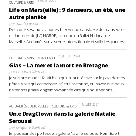
18 AOÛT 2024
CULTURE & ARTS
Life on Mars(eille) : 9 danseurs, un été, une
autre planète
par
Sarah Joyaux
Des coulisses aux calanques, bienvenue dans la vie des danseuses
et danseurs de (LA) HORDE, la troupe du Ballet National de
Marseille. Acclamés sur la scène internationale et sollicités par des...
28 JUILLET 2024
CULTURE & ARTS
NON CLASSÉ
Glas – La mer et la mort en Bretagne
par
Louane Lallemant
Je suis bretonne : il fallait bien qu'un jour j'écrive sur le pays de mes
pères. Vous qui connaissez la fierté bretonne, qui savez que nous
ne tenons jamais longtemps avant de dire que nous venons...
4 JUILLET 2024
ACTUALITÉS CULTURELLES
CULTURE & ARTS
Un.e DragClown dans la galerie Natalie
Seroussi
par
Grégoire Suillaud
En poussant les portes de la galerie Natalie Seroussi, Rémi Baert,