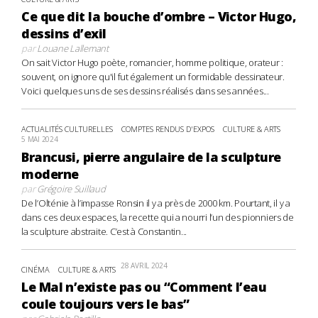
Ce que dit la bouche d’ombre – Victor Hugo,
dessins d’exil
par
Louane Lallemant
On sait Victor Hugo poète, romancier, homme politique, orateur :
souvent, on ignore qu'il fut également un formidable dessinateur.
Voici quelques uns de ses dessins réalisés dans ses années...
ACTUALITÉS CULTURELLES
COMPTES RENDUS D'EXPOS
CULTURE & ARTS
5 MAI 2024
Brancusi, pierre angulaire de la sculpture
moderne
par
Grégoire Suillaud
De l’Olténie à l’impasse Ronsin il y a près de 2000 km. Pourtant, il y a
dans ces deux espaces, la recette qui a nourri l’un des pionniers de
la sculpture abstraite. C’est à Constantin...
28 AVRIL 2024
CINÉMA
CULTURE & ARTS
Le Mal n’existe pas ou “Comment l’eau
coule toujours vers le bas”