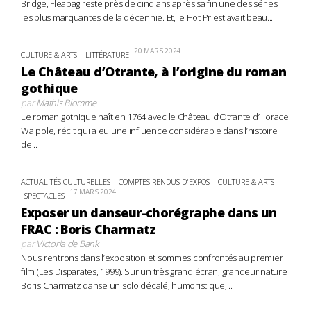
Bridge, Fleabag reste près de cinq ans après sa fin une des séries
les plus marquantes de la décennie. Et, le Hot Priest avait beau...
20 MARS 2024
CULTURE & ARTS
LITTÉRATURE
Le Château d’Otrante, à l’origine du roman
gothique
par
Mathis Blomme
Le roman gothique naît en 1764 avec le Château d’Otrante d’Horace
Walpole, récit qui a eu une influence considérable dans l’histoire
de...
ACTUALITÉS CULTURELLES
COMPTES RENDUS D'EXPOS
CULTURE & ARTS
17 MARS 2024
SPECTACLES
Exposer un danseur-chorégraphe dans un
FRAC : Boris Charmatz
par
Victoria de Bank
Nous rentrons dans l’exposition et sommes confrontés au premier
film (Les Disparates, 1999). Sur un très grand écran, grandeur nature
Boris Charmatz danse un solo décalé, humoristique,...