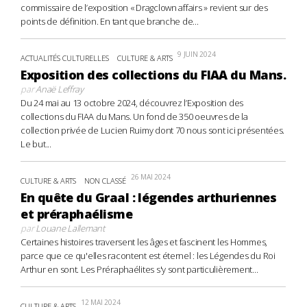
commissaire de l’exposition « Dragclown affairs » revient sur des
points de définition. En tant que branche de...
9 JUIN 2024
ACTUALITÉS CULTURELLES
CULTURE & ARTS
Exposition des collections du FIAA du Mans.
par
Anaë Leffray
Du 24 mai au 13 octobre 2024, découvrez l’Exposition des
collections du FIAA du Mans. Un fond de 350 oeuvres de la
collection privée de Lucien Ruimy dont 70 nous sont ici présentées.
Le but...
26 MAI 2024
CULTURE & ARTS
NON CLASSÉ
En quête du Graal : légendes arthuriennes
et préraphaélisme
par
Louane Lallemant
Certaines histoires traversent les âges et fascinent les Hommes,
parce que ce qu'elles racontent est éternel : les Légendes du Roi
Arthur en sont. Les Préraphaélites s'y sont particulièrement...
12 MAI 2024
CULTURE & ARTS