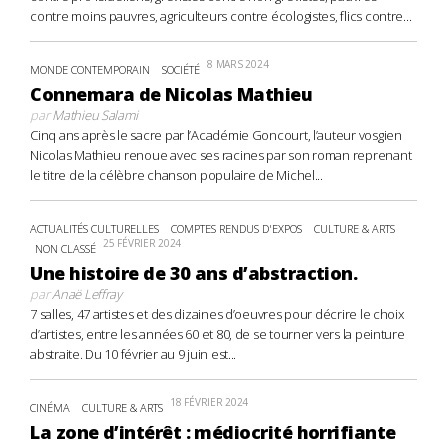
contre moins pauvres, agriculteurs contre écologistes, flics contre...
8 MARS 2024
MONDE CONTEMPORAIN
SOCIÉTÉ
Connemara de Nicolas Mathieu
par
Mathieu Salami
Cinq ans après le sacre par l’Académie Goncourt, l’auteur vosgien
Nicolas Mathieu renoue avec ses racines par son roman reprenant
le titre de la célèbre chanson populaire de Michel...
ACTUALITÉS CULTURELLES
COMPTES RENDUS D'EXPOS
CULTURE & ARTS
25 FÉVRIER 2024
NON CLASSÉ
Une histoire de 30 ans d’abstraction.
par
Anaë Leffray
7 salles, 47 artistes et des dizaines d’oeuvres pour décrire le choix
d’artistes, entre les années 60 et 80, de se tourner vers la peinture
abstraite. Du 10 février au 9 juin est...
18 FÉVRIER 2024
CINÉMA
CULTURE & ARTS
La zone d’intérêt : médiocrité horrifiante