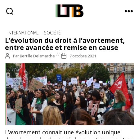
Le
Catégories
Tote
INTERNATIONAL
SOCIÉTÉ
Bag
L’évolution du droit à l’avortement,
-
entre avancée et remise en cause
Média
Auteur
Par
Bertille Delamarche
Date
7 octobre 2021
d'information
de
de
quotidienne
l’article
l’article
L’avortement connait une évolution unique