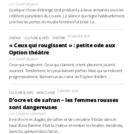
par
Sarah Joyaux
Quelque chose d’étrange s’est produit il y a deux semaines sous les
célèbres pyramides du Louvre. Le silence qui règne habituellement
une fois les portes du musée fermées fut brisé. La...
13 JANVIER 2025
CINÉMA
CULTURE & ARTS
THÉÂTRE
« Ceux qui rougissent » : petite ode aux
Option théâtre
par
Sarah Joyaux
Ceux qui rougissent. Ceux qui clament, crient, pleurent, jouent,
sourient. Timidement, les yeux baissés parfois. Mais qui se relèvent
progressivement. Bienvenue au cœur de l’Option théâtre....
2 JANVIER 2025
CULTURE & ARTS
NON CLASSÉ
D’ocre et de safran – les femmes rousses
sont dangereuses
par
Louane Lallemant
Il est d’ocre et d’agate, de safran et de cornaline. Il brûle dans le
haut d’une flamme, il fait la chaleur et tomber les feuilles. Kandinsky,
dans Du spirituel dans l’art et...