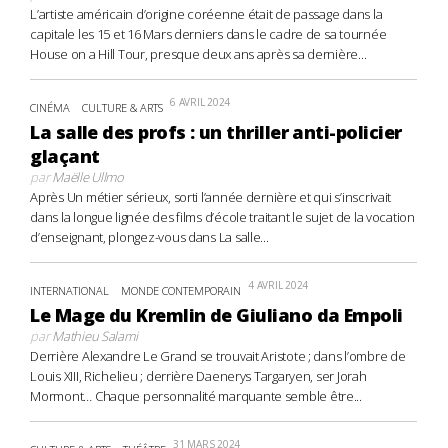
L’artiste américain d’origine coréenne était de passage dans la
capitale les 15 et 16 Mars derniers dans le cadre de sa tournée
House on a Hill Tour, presque deux ans après sa dernière...
6 AVRIL 2024
CINÉMA
CULTURE & ARTS
La salle des profs : un thriller anti-policier
glaçant
par
Maëlle Ullmo
Après Un métier sérieux, sorti l’année dernière et qui s’inscrivait
dans la longue lignée des films d’école traitant le sujet de la vocation
d’enseignant, plongez-vous dans La salle...
4 AVRIL 2024
INTERNATIONAL
MONDE CONTEMPORAIN
Le Mage du Kremlin de Giuliano da Empoli
par
Mathieu Salami
Derrière Alexandre Le Grand se trouvait Aristote ; dans l’ombre de
Louis XIII, Richelieu ; derrière Daenerys Targaryen, ser Jorah
Mormont… Chaque personnalité marquante semble être...
31 MARS 2024