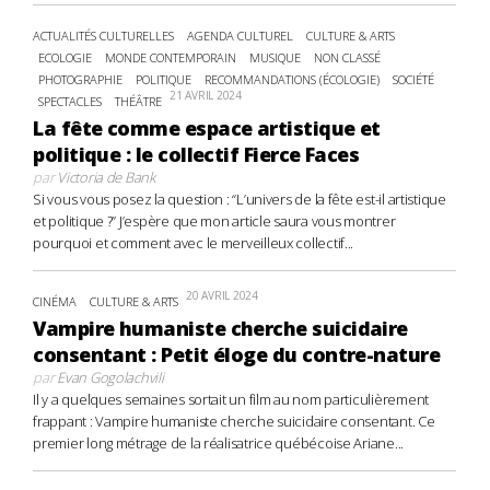
ACTUALITÉS CULTURELLES
AGENDA CULTUREL
CULTURE & ARTS
ECOLOGIE
MONDE CONTEMPORAIN
MUSIQUE
NON CLASSÉ
PHOTOGRAPHIE
POLITIQUE
RECOMMANDATIONS (ÉCOLOGIE)
SOCIÉTÉ
21 AVRIL 2024
SPECTACLES
THÉÂTRE
La fête comme espace artistique et
politique : le collectif Fierce Faces
par
Victoria de Bank
Si vous vous posez la question : “L’univers de la fête est-il artistique
et politique ?” J’espère que mon article saura vous montrer
pourquoi et comment avec le merveilleux collectif...
20 AVRIL 2024
CINÉMA
CULTURE & ARTS
Vampire humaniste cherche suicidaire
consentant : Petit éloge du contre-nature
par
Evan Gogolachvili
Il y a quelques semaines sortait un film au nom particulièrement
frappant : Vampire humaniste cherche suicidaire consentant. Ce
premier long métrage de la réalisatrice québécoise Ariane...