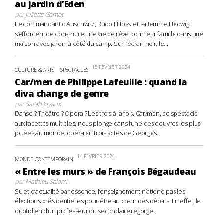
au jardin d’Eden
par
Juliette Gamet
Le commandant d’Auschwitz, Rudolf Höss, et sa femme Hedwig
s’efforcent de construire une vie de rêve pour leur famille dans une
maison avec jardin à côté du camp. Sur l’écran noir, le...
18 FÉVRIER 2024
CULTURE & ARTS
SPECTACLES
Car/men de Philippe Lafeuille : quand la
diva change de genre
par
Sarah Joyaux
Danse ? Théâtre ? Opéra ? Les trois à la fois. Car/men, ce spectacle
aux facettes multiples, nous plonge dans l’une des oeuvres les plus
jouées au monde, opéra en trois actes de Georges...
14 FÉVRIER 2024
MONDE CONTEMPORAIN
« Entre les murs » de François Bégaudeau
par
Mathieu Salami
Sujet d’actualité par essence, l’enseignement n’attend pas les
élections présidentielles pour être au cœur des débats. En effet, le
quotidien d’un professeur du secondaire regorge...