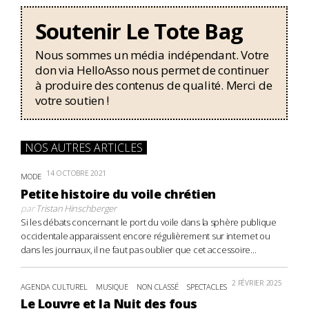
Soutenir Le Tote Bag
Nous sommes un média indépendant. Votre
don via HelloAsso nous permet de continuer
à produire des contenus de qualité. Merci de
votre soutien !
NOS AUTRES ARTICLES
14 OCTOBRE 2021
MODE
Petite histoire du voile chrétien
par
Tristan Hinschberger
Si les débats concernant le port du voile dans la sphère publique
occidentale apparaissent encore régulièrement sur internet ou
dans les journaux, il ne faut pas oublier que cet accessoire...
2 FÉVRIER 2025
AGENDA CULTUREL
MUSIQUE
NON CLASSÉ
SPECTACLES
Le Louvre et la Nuit des fous