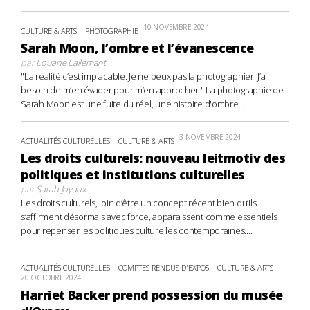
10 NOVEMBRE 2024
CULTURE & ARTS
PHOTOGRAPHIE
Sarah Moon, l’ombre et l’évanescence
par
Louane Lallemant
"La réalité c’est implacable. Je ne peux pas la photographier. J’ai
besoin de m’en évader pour m’en approcher." La photographie de
Sarah Moon est une fuite du réel, une histoire d'ombre...
3 NOVEMBRE 2024
ACTUALITÉS CULTURELLES
CULTURE & ARTS
Les droits culturels: nouveau leitmotiv des
politiques et institutions culturelles
par
Sarah Joyaux
Les droits culturels, loin d’être un concept récent bien qu’ils
s’affirment désormais avec force, apparaissent comme essentiels
pour repenser les politiques culturelles contemporaines....
ACTUALITÉS CULTURELLES
COMPTES RENDUS D'EXPOS
CULTURE & ARTS
20 OCTOBRE 2024
Harriet Backer prend possession du musée