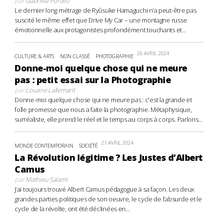
par
Gabriela Portillo
Le dernier long métrage de Ryûsuke Hamaguchi n’a peut-être pas
suscité le même effet que Drive My Car – une montagne russe
émotionnelle aux protagonistes profondément touchants et...
26 AVRIL 2024
CULTURE & ARTS
NON CLASSÉ
PHOTOGRAPHIE
Donne-moi quelque chose qui ne meure
pas : petit essai sur la Photographie
par
Louane Lallemant
Donne-moi quelque chose qui ne meure pas : c'est la grande et
folle promesse que nous a faite la photographie. Métaphysique,
surréaliste, elle prend le réel et le temps au corps à corps. Parlons...
21 AVRIL 2024
MONDE CONTEMPORAIN
SOCIÉTÉ
La Révolution légitime ? Les Justes d’Albert
Camus
par
Mathieu Salami
J’ai toujours trouvé Albert Camus pédagogue à sa façon. Les deux
grandes parties politiques de son oeuvre, le cycle de l’absurde et le
cycle de la révolte, ont été déclinées en...