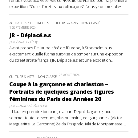
rendez-vous aux Réserves du FRAC Île-de-France pour sa première
exposition, "Coller l'oreille aux colimaçons". Nous y sommes allés,...
ACTUALITÉS CULTURELLES
CULTURE & ARTS
NON CLASSÉ
1 SEPTEMBRE 2024
JR – Déplacé.e.s
par
Anaë Leffray
Avant-propos De l’autre côté de l’Europe, à Stockholm plus
exactement, quelle fut ma surprise de tomber sur une exposition
du street artiste français JR. Déplacé.e.s est une exposition...
25 AOÛT 2024
CULTURE & ARTS
NON CLASSÉ
Coupe à la garçonne et charleston –
Portraits de quelques grandes figures
féminines du Paris des Années 20
par
Louane Lallemant
- Il faut en prendre ton parti, maman. Depuis la guerre, nous
sommes toutes devenues, plus ou moins, des garçonnes ! (Victor
Margueritte, La Garçonne) Zelda Fitzgerald, Kiki de Montparnasse,...