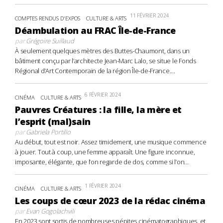
11 FÉVRIER 2024
COMPTES RENDUS D'EXPOS
CULTURE & ARTS
Déambulation au FRAC Île-de-France
par
Grégoire Suillaud
À seulement quelques mètres des Buttes-Chaumont, dans un
bâtiment conçu par l’architecte Jean-Marc Lalo, se situe le Fonds
Régional d’Art Contemporain de la région Île-de-France....
6 FÉVRIER 2024
CINÉMA
CULTURE & ARTS
Pauvres Créatures : la fille, la mère et
l’esprit (mal)sain
par
Gabriela Portillo
Au début, tout est noir. Assez timidement, une musique commence
à jouer. Tout à coup, une femme apparaît. Une figure inconnue,
imposante, élégante, que l’on regarde de dos, comme si l’on...
1 FÉVRIER 2024
CINÉMA
CULTURE & ARTS
Les coups de cœur 2023 de la rédac cinéma
par
Evan Gogolachvili
En 2023 sont sortis de nombreuses pépites cinématographiques, et