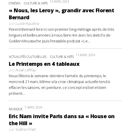
13 AVRIL 2024
CINÉMA
CULTURE & ARTS
« Nous, les Leroy », grandir avec Florent
Bernard
par
Lucile Aquilina
Florent Bernard livre ici son premier long-métrage après de très
longues et belles années à nous faire rire avec les sketchs de
Golden Moustache puis l’inratable podcast « Le...
11 AVRIL 2024
ACTUALITÉS CULTURELLES
CULTURE & ARTS
Le Printemps en 4 tableaux
par
Anaë Leffray
Nous fêtions la semaine dernière l’arrivée du printemps, le
mercredi 21 mars. Même si la crise climatique actuelle tend à
effacer les saisons, en peinture, ce concept est bel et bien
présent....
7 AVRIL 2024
MUSIQUE
Eric Nam invite Paris dans sa « House on
the Hill »
par
Solène Finet