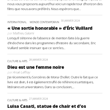
nous vous proposons aujourd’hui voici un rapide tour d’horizon des
films que nous avons préférés. Nous espérons que...
30 JANVIER 2024
INTERNATIONAL
MONDE CONTEMPORAIN
« Une sortie honorable » d’Éric Vuillard
par
Mathieu Salami
Lorsqu’il s’étonne de l’absence de mention faite à la guerre
d’Indochine dans les programmes d’histoire du secondaire, Eric
Vuillard semble insinuer que ce sont les...
28 JANVIER 2024
CULTURE & ARTS
Dieu est une femme noire
par
Anaë Leffray
J’ai récemment lu Sorcières de Mona Chollet. Outre le fait que ce
livre est divin, il est également truffé de références artistiques,
littéraires et universitaires. Dans sa conclusion,...
27 JANVIER 2024
CULTURE & ARTS
Luisa Casati, statue de chair et d’os