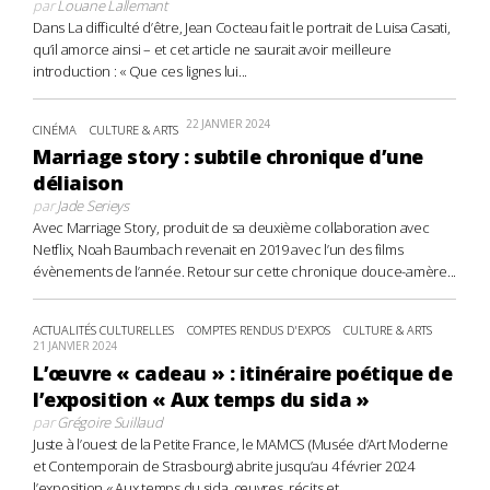
par
Louane Lallemant
Dans La difficulté d’être, Jean Cocteau fait le portrait de Luisa Casati,
qu’il amorce ainsi – et cet article ne saurait avoir meilleure
introduction : « Que ces lignes lui...
22 JANVIER 2024
CINÉMA
CULTURE & ARTS
Marriage story : subtile chronique d’une
déliaison
par
Jade Serieys
Avec Marriage Story, produit de sa deuxième collaboration avec
Netflix, Noah Baumbach revenait en 2019 avec l’un des films
évènements de l’année. Retour sur cette chronique douce-amère...
ACTUALITÉS CULTURELLES
COMPTES RENDUS D'EXPOS
CULTURE & ARTS
21 JANVIER 2024
L’œuvre « cadeau » : itinéraire poétique de
l’exposition « Aux temps du sida »
par
Grégoire Suillaud
Juste à l’ouest de la Petite France, le MAMCS (Musée d’Art Moderne
et Contemporain de Strasbourg) abrite jusqu’au 4 février 2024
l’exposition « Aux temps du sida, œuvres, récits et...