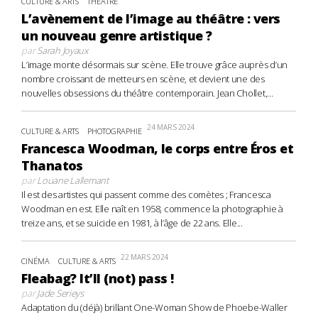
CULTURE & ARTS
THÉÂTRE
L’avènement de l’image au théâtre : vers
un nouveau genre artistique ?
par
Sarah Joyaux
L’image monte désormais sur scène. Elle trouve grâce auprès d’un
nombre croissant de metteurs en scène, et devient une des
nouvelles obsessions du théâtre contemporain. Jean Chollet,...
24 MARS 2024
CULTURE & ARTS
PHOTOGRAPHIE
Francesca Woodman, le corps entre Éros et
Thanatos
par
Louane Lallemant
Il est des artistes qui passent comme des comètes ; Francesca
Woodman en est. Elle naît en 1958, commence la photographie à
treize ans, et se suicide en 1981, à l’âge de 22 ans. Elle...
22 MARS 2024
CINÉMA
CULTURE & ARTS
Fleabag? It’ll (not) pass !
par
Jade Serieys
Adaptation du (déjà) brillant One-Woman Show de Phoebe-Waller