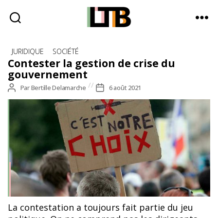
Le
Catégories
Tote
JURIDIQUE
SOCIÉTÉ
Bag
Contester la gestion de crise du
-
gouvernement
Média
Auteur
Par
Bertille Delamarche
Date
6 août 2021
d'information
de
de
quotidienne
l’article
l’article
Manifestation contre les mesures de sortie de crise
La contestation a toujours fait partie du jeu