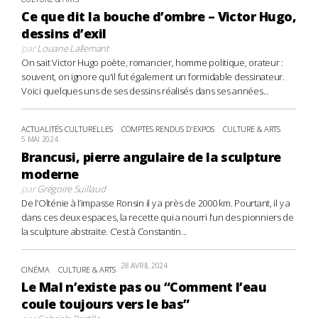
Ce que dit la bouche d’ombre – Victor Hugo,
dessins d’exil
par
Louane Lallemant
On sait Victor Hugo poète, romancier, homme politique, orateur :
souvent, on ignore qu'il fut également un formidable dessinateur.
Voici quelques uns de ses dessins réalisés dans ses années...
ACTUALITÉS CULTURELLES
COMPTES RENDUS D'EXPOS
CULTURE & ARTS
5 MAI 2024
Brancusi, pierre angulaire de la sculpture
moderne
par
Grégoire Suillaud
De l’Olténie à l’impasse Ronsin il y a près de 2000 km. Pourtant, il y a
dans ces deux espaces, la recette qui a nourri l’un des pionniers de
la sculpture abstraite. C’est à Constantin...
28 AVRIL 2024
CINÉMA
CULTURE & ARTS
Le Mal n’existe pas ou “Comment l’eau
coule toujours vers le bas”