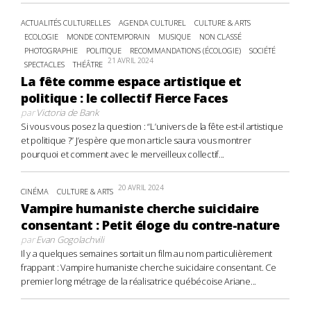
ACTUALITÉS CULTURELLES
AGENDA CULTUREL
CULTURE & ARTS
ECOLOGIE
MONDE CONTEMPORAIN
MUSIQUE
NON CLASSÉ
PHOTOGRAPHIE
POLITIQUE
RECOMMANDATIONS (ÉCOLOGIE)
SOCIÉTÉ
21 AVRIL 2024
SPECTACLES
THÉÂTRE
La fête comme espace artistique et
politique : le collectif Fierce Faces
par
Victoria de Bank
Si vous vous posez la question : “L’univers de la fête est-il artistique
et politique ?” J’espère que mon article saura vous montrer
pourquoi et comment avec le merveilleux collectif...
20 AVRIL 2024
CINÉMA
CULTURE & ARTS
Vampire humaniste cherche suicidaire
consentant : Petit éloge du contre-nature
par
Evan Gogolachvili
Il y a quelques semaines sortait un film au nom particulièrement
frappant : Vampire humaniste cherche suicidaire consentant. Ce
premier long métrage de la réalisatrice québécoise Ariane...