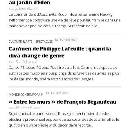
au jardin d’Eden
par
Juliette Gamet
Le commandant d’Auschwitz, Rudolf Höss, et sa femme Hedwig
s’efforcent de construire une vie de rêve pour leur famille dans une
maison avec jardin à côté du camp. Sur l’écran noir, le...
18 FÉVRIER 2024
CULTURE & ARTS
SPECTACLES
Car/men de Philippe Lafeuille : quand la
diva change de genre
par
Sarah Joyaux
Danse ? Théâtre ? Opéra ? Les trois à la fois. Car/men, ce spectacle
aux facettes multiples, nous plonge dans l’une des oeuvres les plus
jouées au monde, opéra en trois actes de Georges...
14 FÉVRIER 2024
MONDE CONTEMPORAIN
« Entre les murs » de François Bégaudeau
par
Mathieu Salami
Sujet d’actualité par essence, l’enseignement n’attend pas les
élections présidentielles pour être au cœur des débats. En effet, le
quotidien d’un professeur du secondaire regorge...