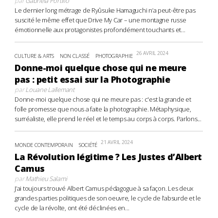
par
Gabriela Portillo
Le dernier long métrage de Ryûsuke Hamaguchi n’a peut-être pas
suscité le même effet que Drive My Car – une montagne russe
émotionnelle aux protagonistes profondément touchants et...
26 AVRIL 2024
CULTURE & ARTS
NON CLASSÉ
PHOTOGRAPHIE
Donne-moi quelque chose qui ne meure
pas : petit essai sur la Photographie
par
Louane Lallemant
Donne-moi quelque chose qui ne meure pas : c'est la grande et
folle promesse que nous a faite la photographie. Métaphysique,
surréaliste, elle prend le réel et le temps au corps à corps. Parlons...
21 AVRIL 2024
MONDE CONTEMPORAIN
SOCIÉTÉ
La Révolution légitime ? Les Justes d’Albert
Camus
par
Mathieu Salami
J’ai toujours trouvé Albert Camus pédagogue à sa façon. Les deux
grandes parties politiques de son oeuvre, le cycle de l’absurde et le
cycle de la révolte, ont été déclinées en...