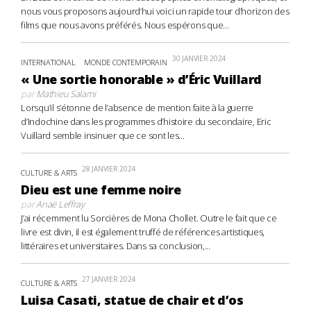
nous vous proposons aujourd’hui voici un rapide tour d’horizon des
films que nous avons préférés. Nous espérons que...
30 JANVIER 2024
INTERNATIONAL
MONDE CONTEMPORAIN
« Une sortie honorable » d’Éric Vuillard
par
Mathieu Salami
Lorsqu’il s’étonne de l’absence de mention faite à la guerre
d’Indochine dans les programmes d’histoire du secondaire, Eric
Vuillard semble insinuer que ce sont les...
28 JANVIER 2024
CULTURE & ARTS
Dieu est une femme noire
par
Anaë Leffray
J’ai récemment lu Sorcières de Mona Chollet. Outre le fait que ce
livre est divin, il est également truffé de références artistiques,
littéraires et universitaires. Dans sa conclusion,...
27 JANVIER 2024
CULTURE & ARTS
Luisa Casati, statue de chair et d’os