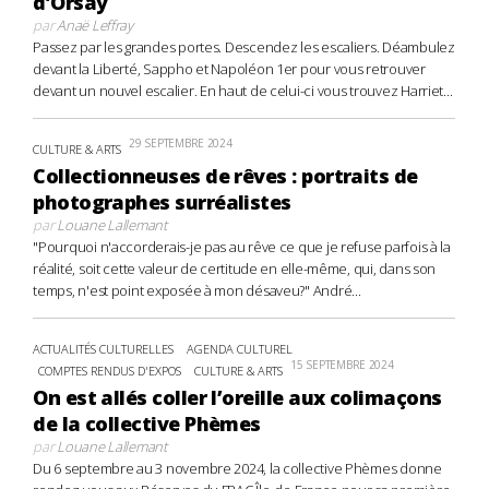
d’Orsay
par
Anaë Leffray
Passez par les grandes portes. Descendez les escaliers. Déambulez
devant la Liberté, Sappho et Napoléon 1er pour vous retrouver
devant un nouvel escalier. En haut de celui-ci vous trouvez Harriet...
29 SEPTEMBRE 2024
CULTURE & ARTS
Collectionneuses de rêves : portraits de
photographes surréalistes
par
Louane Lallemant
"Pourquoi n'accorderais-je pas au rêve ce que je refuse parfois à la
réalité, soit cette valeur de certitude en elle-même, qui, dans son
temps, n'est point exposée à mon désaveu?" André...
ACTUALITÉS CULTURELLES
AGENDA CULTUREL
15 SEPTEMBRE 2024
COMPTES RENDUS D'EXPOS
CULTURE & ARTS
On est allés coller l’oreille aux colimaçons
de la collective Phèmes
par
Louane Lallemant
Du 6 septembre au 3 novembre 2024, la collective Phèmes donne