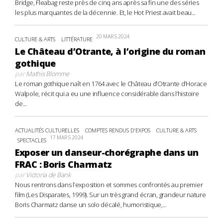
Bridge, Fleabag reste près de cinq ans après sa fin une des séries
les plus marquantes de la décennie. Et, le Hot Priest avait beau...
20 MARS 2024
CULTURE & ARTS
LITTÉRATURE
Le Château d’Otrante, à l’origine du roman
gothique
par
Mathis Blomme
Le roman gothique naît en 1764 avec le Château d’Otrante d’Horace
Walpole, récit qui a eu une influence considérable dans l’histoire
de...
ACTUALITÉS CULTURELLES
COMPTES RENDUS D'EXPOS
CULTURE & ARTS
17 MARS 2024
SPECTACLES
Exposer un danseur-chorégraphe dans un
FRAC : Boris Charmatz
par
Victoria de Bank
Nous rentrons dans l’exposition et sommes confrontés au premier
film (Les Disparates, 1999). Sur un très grand écran, grandeur nature
Boris Charmatz danse un solo décalé, humoristique,...