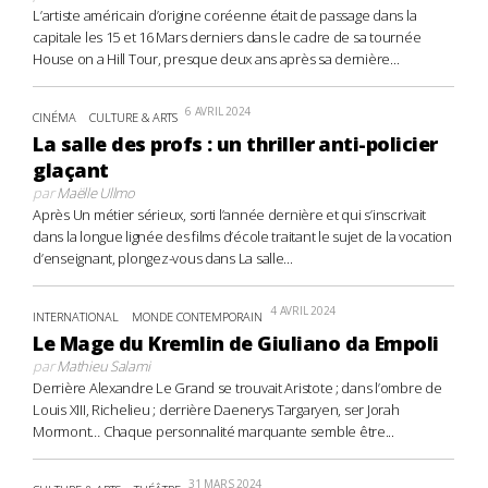
L’artiste américain d’origine coréenne était de passage dans la
capitale les 15 et 16 Mars derniers dans le cadre de sa tournée
House on a Hill Tour, presque deux ans après sa dernière...
6 AVRIL 2024
CINÉMA
CULTURE & ARTS
La salle des profs : un thriller anti-policier
glaçant
par
Maëlle Ullmo
Après Un métier sérieux, sorti l’année dernière et qui s’inscrivait
dans la longue lignée des films d’école traitant le sujet de la vocation
d’enseignant, plongez-vous dans La salle...
4 AVRIL 2024
INTERNATIONAL
MONDE CONTEMPORAIN
Le Mage du Kremlin de Giuliano da Empoli
par
Mathieu Salami
Derrière Alexandre Le Grand se trouvait Aristote ; dans l’ombre de
Louis XIII, Richelieu ; derrière Daenerys Targaryen, ser Jorah
Mormont… Chaque personnalité marquante semble être...
31 MARS 2024