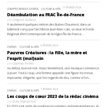
11 FÉVRIER 2024
COMPTES RENDUS D'EXPOS
CULTURE & ARTS
Déambulation au FRAC Île-de-France
par
Grégoire Suillaud
À seulement quelques mètres des Buttes-Chaumont, dans un
bâtiment conçu par l’architecte Jean-Marc Lalo, se situe le Fonds
Régional d’Art Contemporain de la région Île-de-France....
6 FÉVRIER 2024
CINÉMA
CULTURE & ARTS
Pauvres Créatures : la fille, la mère et
l’esprit (mal)sain
par
Gabriela Portillo
Au début, tout est noir. Assez timidement, une musique commence
à jouer. Tout à coup, une femme apparaît. Une figure inconnue,
imposante, élégante, que l’on regarde de dos, comme si l’on...
1 FÉVRIER 2024
CINÉMA
CULTURE & ARTS
Les coups de cœur 2023 de la rédac cinéma
par
Evan Gogolachvili
En 2023 sont sortis de nombreuses pépites cinématographiques, et