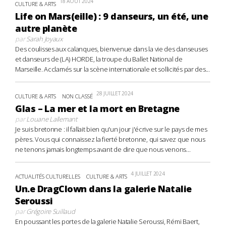
18 AOÛT 2024
CULTURE & ARTS
Life on Mars(eille) : 9 danseurs, un été, une
autre planète
par
Sarah Joyaux
Des coulisses aux calanques, bienvenue dans la vie des danseuses
et danseurs de (LA) HORDE, la troupe du Ballet National de
Marseille. Acclamés sur la scène internationale et sollicités par des...
28 JUILLET 2024
CULTURE & ARTS
NON CLASSÉ
Glas – La mer et la mort en Bretagne
par
Louane Lallemant
Je suis bretonne : il fallait bien qu'un jour j'écrive sur le pays de mes
pères. Vous qui connaissez la fierté bretonne, qui savez que nous
ne tenons jamais longtemps avant de dire que nous venons...
4 JUILLET 2024
ACTUALITÉS CULTURELLES
CULTURE & ARTS
Un.e DragClown dans la galerie Natalie
Seroussi
par
Grégoire Suillaud
En poussant les portes de la galerie Natalie Seroussi, Rémi Baert,