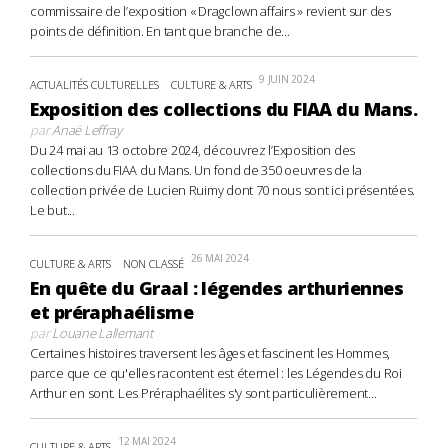
commissaire de l’exposition « Dragclown affairs » revient sur des
points de définition. En tant que branche de...
9 JUIN 2024
ACTUALITÉS CULTURELLES
CULTURE & ARTS
Exposition des collections du FIAA du Mans.
par
Anaë Leffray
Du 24 mai au 13 octobre 2024, découvrez l’Exposition des
collections du FIAA du Mans. Un fond de 350 oeuvres de la
collection privée de Lucien Ruimy dont 70 nous sont ici présentées.
Le but...
26 MAI 2024
CULTURE & ARTS
NON CLASSÉ
En quête du Graal : légendes arthuriennes
et préraphaélisme
par
Louane Lallemant
Certaines histoires traversent les âges et fascinent les Hommes,
parce que ce qu'elles racontent est éternel : les Légendes du Roi
Arthur en sont. Les Préraphaélites s'y sont particulièrement...
12 MAI 2024
CULTURE & ARTS