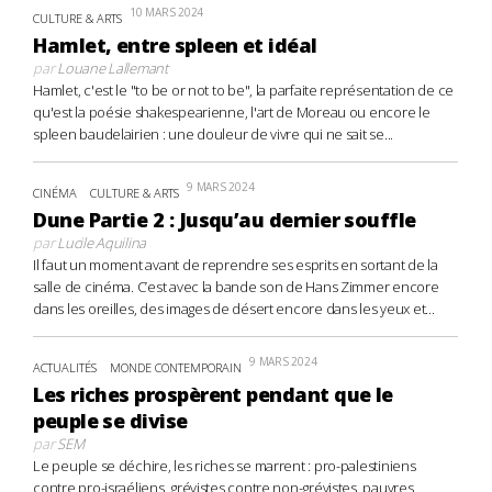
10 MARS 2024
CULTURE & ARTS
Hamlet, entre spleen et idéal
par
Louane Lallemant
Hamlet, c'est le "to be or not to be", la parfaite représentation de ce
qu'est la poésie shakespearienne, l'art de Moreau ou encore le
spleen baudelairien : une douleur de vivre qui ne sait se...
9 MARS 2024
CINÉMA
CULTURE & ARTS
Dune Partie 2 : Jusqu’au dernier souffle
par
Lucile Aquilina
Il faut un moment avant de reprendre ses esprits en sortant de la
salle de cinéma. C’est avec la bande son de Hans Zimmer encore
dans les oreilles, des images de désert encore dans les yeux et...
9 MARS 2024
ACTUALITÉS
MONDE CONTEMPORAIN
Les riches prospèrent pendant que le
peuple se divise
par
SEM
Le peuple se déchire, les riches se marrent : pro-palestiniens
contre pro-israéliens, grévistes contre non-grévistes, pauvres