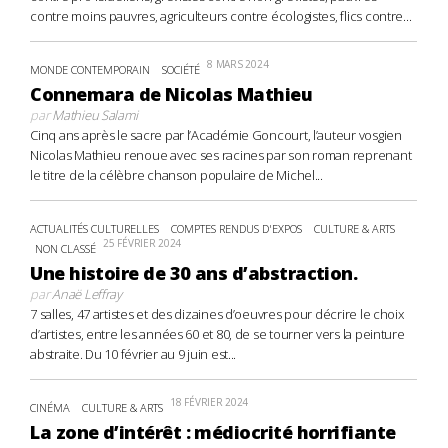
contre moins pauvres, agriculteurs contre écologistes, flics contre...
8 MARS 2024
MONDE CONTEMPORAIN
SOCIÉTÉ
Connemara de Nicolas Mathieu
par
Mathieu Salami
Cinq ans après le sacre par l’Académie Goncourt, l’auteur vosgien
Nicolas Mathieu renoue avec ses racines par son roman reprenant
le titre de la célèbre chanson populaire de Michel...
ACTUALITÉS CULTURELLES
COMPTES RENDUS D'EXPOS
CULTURE & ARTS
25 FÉVRIER 2024
NON CLASSÉ
Une histoire de 30 ans d’abstraction.
par
Anaë Leffray
7 salles, 47 artistes et des dizaines d’oeuvres pour décrire le choix
d’artistes, entre les années 60 et 80, de se tourner vers la peinture
abstraite. Du 10 février au 9 juin est...
18 FÉVRIER 2024
CINÉMA
CULTURE & ARTS
La zone d’intérêt : médiocrité horrifiante