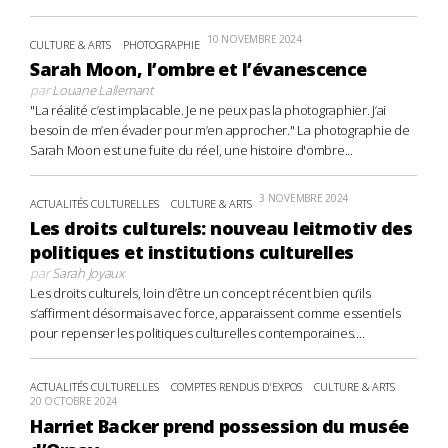
10 NOVEMBRE 2024
CULTURE & ARTS
PHOTOGRAPHIE
Sarah Moon, l’ombre et l’évanescence
par
Louane Lallemant
"La réalité c’est implacable. Je ne peux pas la photographier. J’ai
besoin de m’en évader pour m’en approcher." La photographie de
Sarah Moon est une fuite du réel, une histoire d'ombre...
3 NOVEMBRE 2024
ACTUALITÉS CULTURELLES
CULTURE & ARTS
Les droits culturels: nouveau leitmotiv des
politiques et institutions culturelles
par
Sarah Joyaux
Les droits culturels, loin d’être un concept récent bien qu’ils
s’affirment désormais avec force, apparaissent comme essentiels
pour repenser les politiques culturelles contemporaines....
ACTUALITÉS CULTURELLES
COMPTES RENDUS D'EXPOS
CULTURE & ARTS
20 OCTOBRE 2024
Harriet Backer prend possession du musée