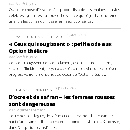
par
Sarah Joyaux
Quelque chose d’étrange s’est produit il y a deux semaines sous les
célèbres pyramides du Louvre. Le silence qui règne habituellement
une fois les portes du musée fermées fut brisé. La...
13 JANVIER 2025
CINÉMA
CULTURE & ARTS
THÉÂTRE
« Ceux qui rougissent » : petite ode aux
Option théâtre
par
Sarah Joyaux
Ceux qui rougissent. Ceux qui clament, crient, pleurent, jouent,
sourient. Timidement, les yeux baissés parfois. Mais qui se relèvent
progressivement. Bienvenue au cœur de l’Option théâtre....
2 JANVIER 2025
CULTURE & ARTS
NON CLASSÉ
D’ocre et de safran – les femmes rousses
sont dangereuses
par
Louane Lallemant
Il est d’ocre et d’agate, de safran et de cornaline. Il brûle dans le
haut d’une flamme, il fait la chaleur et tomber les feuilles. Kandinsky,
dans Du spirituel dans l’art et...