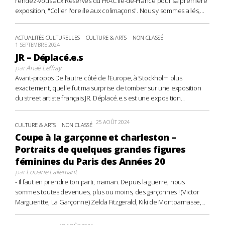
rendez-vous aux Réserves du FRAC Île-de-France pour sa première
exposition, "Coller l'oreille aux colimaçons". Nous y sommes allés,...
ACTUALITÉS CULTURELLES
CULTURE & ARTS
NON CLASSÉ
1 SEPTEMBRE 2024
JR – Déplacé.e.s
par
Anaë Leffray
Avant-propos De l’autre côté de l’Europe, à Stockholm plus
exactement, quelle fut ma surprise de tomber sur une exposition
du street artiste français JR. Déplacé.e.s est une exposition...
25 AOÛT 2024
CULTURE & ARTS
NON CLASSÉ
Coupe à la garçonne et charleston –
Portraits de quelques grandes figures
féminines du Paris des Années 20
par
Louane Lallemant
- Il faut en prendre ton parti, maman. Depuis la guerre, nous
sommes toutes devenues, plus ou moins, des garçonnes ! (Victor
Margueritte, La Garçonne) Zelda Fitzgerald, Kiki de Montparnasse,...