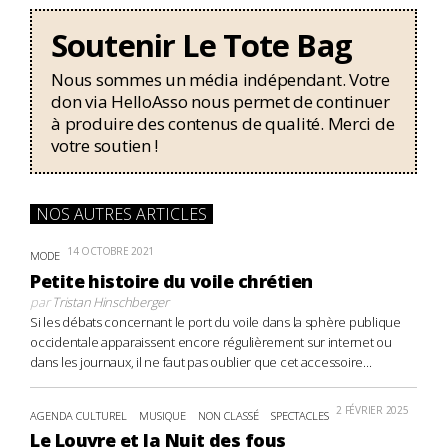
Soutenir Le Tote Bag
Nous sommes un média indépendant. Votre
don via HelloAsso nous permet de continuer
à produire des contenus de qualité. Merci de
votre soutien !
NOS AUTRES ARTICLES
14 OCTOBRE 2021
MODE
Petite histoire du voile chrétien
par
Tristan Hinschberger
Si les débats concernant le port du voile dans la sphère publique
occidentale apparaissent encore régulièrement sur internet ou
dans les journaux, il ne faut pas oublier que cet accessoire...
2 FÉVRIER 2025
AGENDA CULTUREL
MUSIQUE
NON CLASSÉ
SPECTACLES
Le Louvre et la Nuit des fous