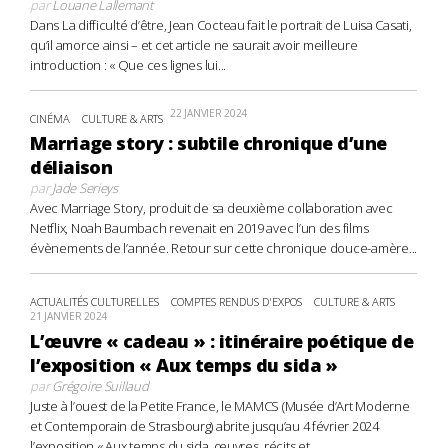
par
Louane Lallemant
Dans La difficulté d’être, Jean Cocteau fait le portrait de Luisa Casati,
qu’il amorce ainsi – et cet article ne saurait avoir meilleure
introduction : « Que ces lignes lui...
22 JANVIER 2024
CINÉMA
CULTURE & ARTS
Marriage story : subtile chronique d’une
déliaison
par
Jade Serieys
Avec Marriage Story, produit de sa deuxième collaboration avec
Netflix, Noah Baumbach revenait en 2019 avec l’un des films
évènements de l’année. Retour sur cette chronique douce-amère...
ACTUALITÉS CULTURELLES
COMPTES RENDUS D'EXPOS
CULTURE & ARTS
21 JANVIER 2024
L’œuvre « cadeau » : itinéraire poétique de
l’exposition « Aux temps du sida »
par
Grégoire Suillaud
Juste à l’ouest de la Petite France, le MAMCS (Musée d’Art Moderne
et Contemporain de Strasbourg) abrite jusqu’au 4 février 2024
l’exposition « Aux temps du sida, œuvres, récits et...