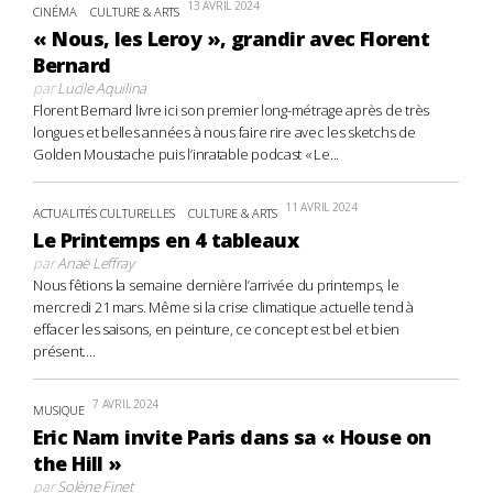
13 AVRIL 2024
CINÉMA
CULTURE & ARTS
« Nous, les Leroy », grandir avec Florent
Bernard
par
Lucile Aquilina
Florent Bernard livre ici son premier long-métrage après de très
longues et belles années à nous faire rire avec les sketchs de
Golden Moustache puis l’inratable podcast « Le...
11 AVRIL 2024
ACTUALITÉS CULTURELLES
CULTURE & ARTS
Le Printemps en 4 tableaux
par
Anaë Leffray
Nous fêtions la semaine dernière l’arrivée du printemps, le
mercredi 21 mars. Même si la crise climatique actuelle tend à
effacer les saisons, en peinture, ce concept est bel et bien
présent....
7 AVRIL 2024
MUSIQUE
Eric Nam invite Paris dans sa « House on
the Hill »
par
Solène Finet