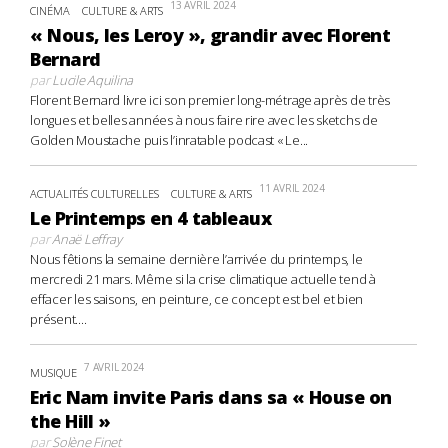
13 AVRIL 2024
CINÉMA
CULTURE & ARTS
« Nous, les Leroy », grandir avec Florent
Bernard
par
Lucile Aquilina
Florent Bernard livre ici son premier long-métrage après de très
longues et belles années à nous faire rire avec les sketchs de
Golden Moustache puis l’inratable podcast « Le...
11 AVRIL 2024
ACTUALITÉS CULTURELLES
CULTURE & ARTS
Le Printemps en 4 tableaux
par
Anaë Leffray
Nous fêtions la semaine dernière l’arrivée du printemps, le
mercredi 21 mars. Même si la crise climatique actuelle tend à
effacer les saisons, en peinture, ce concept est bel et bien
présent....
7 AVRIL 2024
MUSIQUE
Eric Nam invite Paris dans sa « House on
the Hill »
par
Solène Finet