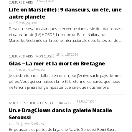
18 AOÛT 2024
CULTURE & ARTS
Life on Mars(eille) : 9 danseurs, un été, une
autre planète
par
Sarah Joyaux
Des coulisses aux calanques, bienvenue dans la vie des danseuses
et danseurs de (LA) HORDE, la troupe du Ballet National de
Marseille. Acclamés sur la scène internationale et sollicités par des...
28 JUILLET 2024
CULTURE & ARTS
NON CLASSÉ
Glas – La mer et la mort en Bretagne
par
Louane Lallemant
Je suis bretonne : il fallait bien qu'un jour j'écrive sur le pays de mes
pères. Vous qui connaissez la fierté bretonne, qui savez que nous
ne tenons jamais longtemps avant de dire que nous venons...
4 JUILLET 2024
ACTUALITÉS CULTURELLES
CULTURE & ARTS
Un.e DragClown dans la galerie Natalie
Seroussi
par
Grégoire Suillaud
En poussant les portes de la galerie Natalie Seroussi, Rémi Baert,