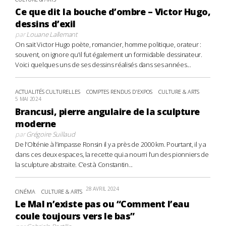
Ce que dit la bouche d’ombre – Victor Hugo,
dessins d’exil
par
Louane Lallemant
On sait Victor Hugo poète, romancier, homme politique, orateur :
souvent, on ignore qu'il fut également un formidable dessinateur.
Voici quelques uns de ses dessins réalisés dans ses années...
ACTUALITÉS CULTURELLES
COMPTES RENDUS D'EXPOS
CULTURE & ARTS
5 MAI 2024
Brancusi, pierre angulaire de la sculpture
moderne
par
Grégoire Suillaud
De l’Olténie à l’impasse Ronsin il y a près de 2000 km. Pourtant, il y a
dans ces deux espaces, la recette qui a nourri l’un des pionniers de
la sculpture abstraite. C’est à Constantin...
28 AVRIL 2024
CINÉMA
CULTURE & ARTS
Le Mal n’existe pas ou “Comment l’eau
coule toujours vers le bas”