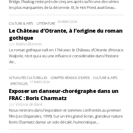
Bridge, Fleabag reste près de cinq ans après sa fin une des séries
les plus marquantes de la décennie. Et, le Hot Priest avait beau...
20 MARS 2024
CULTURE & ARTS
LITTÉRATURE
Le Château d’Otrante, à l’origine du roman
gothique
par
Mathis Blomme
Le roman gothique naît en 1764 avec le Château d’Otrante d’Horace
Walpole, récit qui a eu une influence considérable dans l’histoire
de...
ACTUALITÉS CULTURELLES
COMPTES RENDUS D'EXPOS
CULTURE & ARTS
17 MARS 2024
SPECTACLES
Exposer un danseur-chorégraphe dans un
FRAC : Boris Charmatz
par
Victoria de Bank
Nous rentrons dans l’exposition et sommes confrontés au premier
film (Les Disparates, 1999). Sur un très grand écran, grandeur nature
Boris Charmatz danse un solo décalé, humoristique,...