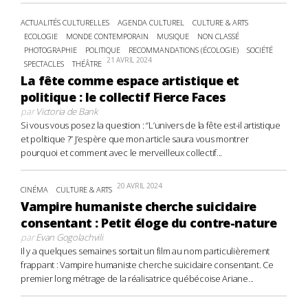
ACTUALITÉS CULTURELLES
AGENDA CULTUREL
CULTURE & ARTS
ECOLOGIE
MONDE CONTEMPORAIN
MUSIQUE
NON CLASSÉ
PHOTOGRAPHIE
POLITIQUE
RECOMMANDATIONS (ÉCOLOGIE)
SOCIÉTÉ
21 AVRIL 2024
SPECTACLES
THÉÂTRE
La fête comme espace artistique et
politique : le collectif Fierce Faces
par
Victoria de Bank
Si vous vous posez la question : “L’univers de la fête est-il artistique
et politique ?” J’espère que mon article saura vous montrer
pourquoi et comment avec le merveilleux collectif...
20 AVRIL 2024
CINÉMA
CULTURE & ARTS
Vampire humaniste cherche suicidaire
consentant : Petit éloge du contre-nature
par
Evan Gogolachvili
Il y a quelques semaines sortait un film au nom particulièrement
frappant : Vampire humaniste cherche suicidaire consentant. Ce
premier long métrage de la réalisatrice québécoise Ariane...