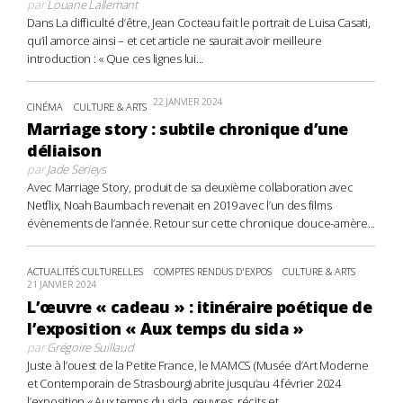
par
Louane Lallemant
Dans La difficulté d’être, Jean Cocteau fait le portrait de Luisa Casati,
qu’il amorce ainsi – et cet article ne saurait avoir meilleure
introduction : « Que ces lignes lui...
22 JANVIER 2024
CINÉMA
CULTURE & ARTS
Marriage story : subtile chronique d’une
déliaison
par
Jade Serieys
Avec Marriage Story, produit de sa deuxième collaboration avec
Netflix, Noah Baumbach revenait en 2019 avec l’un des films
évènements de l’année. Retour sur cette chronique douce-amère...
ACTUALITÉS CULTURELLES
COMPTES RENDUS D'EXPOS
CULTURE & ARTS
21 JANVIER 2024
L’œuvre « cadeau » : itinéraire poétique de
l’exposition « Aux temps du sida »
par
Grégoire Suillaud
Juste à l’ouest de la Petite France, le MAMCS (Musée d’Art Moderne
et Contemporain de Strasbourg) abrite jusqu’au 4 février 2024
l’exposition « Aux temps du sida, œuvres, récits et...