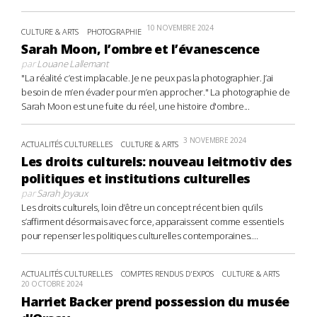
10 NOVEMBRE 2024
CULTURE & ARTS
PHOTOGRAPHIE
Sarah Moon, l’ombre et l’évanescence
par
Louane Lallemant
"La réalité c’est implacable. Je ne peux pas la photographier. J’ai
besoin de m’en évader pour m’en approcher." La photographie de
Sarah Moon est une fuite du réel, une histoire d'ombre...
3 NOVEMBRE 2024
ACTUALITÉS CULTURELLES
CULTURE & ARTS
Les droits culturels: nouveau leitmotiv des
politiques et institutions culturelles
par
Sarah Joyaux
Les droits culturels, loin d’être un concept récent bien qu’ils
s’affirment désormais avec force, apparaissent comme essentiels
pour repenser les politiques culturelles contemporaines....
ACTUALITÉS CULTURELLES
COMPTES RENDUS D'EXPOS
CULTURE & ARTS
20 OCTOBRE 2024
Harriet Backer prend possession du musée