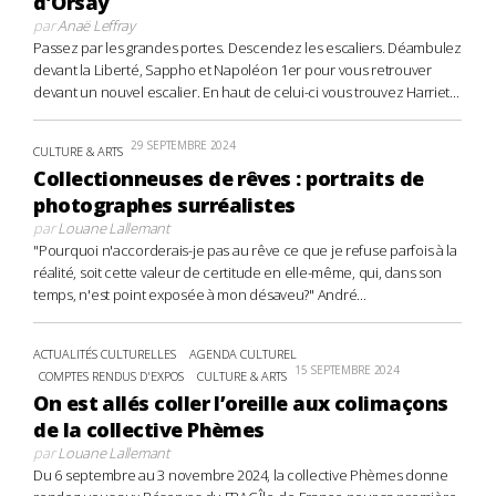
d’Orsay
par
Anaë Leffray
Passez par les grandes portes. Descendez les escaliers. Déambulez
devant la Liberté, Sappho et Napoléon 1er pour vous retrouver
devant un nouvel escalier. En haut de celui-ci vous trouvez Harriet...
29 SEPTEMBRE 2024
CULTURE & ARTS
Collectionneuses de rêves : portraits de
photographes surréalistes
par
Louane Lallemant
"Pourquoi n'accorderais-je pas au rêve ce que je refuse parfois à la
réalité, soit cette valeur de certitude en elle-même, qui, dans son
temps, n'est point exposée à mon désaveu?" André...
ACTUALITÉS CULTURELLES
AGENDA CULTUREL
15 SEPTEMBRE 2024
COMPTES RENDUS D'EXPOS
CULTURE & ARTS
On est allés coller l’oreille aux colimaçons
de la collective Phèmes
par
Louane Lallemant
Du 6 septembre au 3 novembre 2024, la collective Phèmes donne