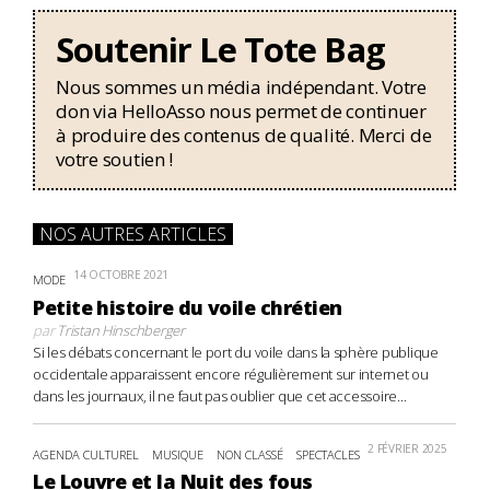
Soutenir Le Tote Bag
Nous sommes un média indépendant. Votre
don via HelloAsso nous permet de continuer
à produire des contenus de qualité. Merci de
votre soutien !
NOS AUTRES ARTICLES
14 OCTOBRE 2021
MODE
Petite histoire du voile chrétien
par
Tristan Hinschberger
Si les débats concernant le port du voile dans la sphère publique
occidentale apparaissent encore régulièrement sur internet ou
dans les journaux, il ne faut pas oublier que cet accessoire...
2 FÉVRIER 2025
AGENDA CULTUREL
MUSIQUE
NON CLASSÉ
SPECTACLES
Le Louvre et la Nuit des fous