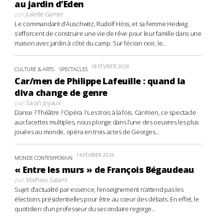
au jardin d’Eden
par
Juliette Gamet
Le commandant d’Auschwitz, Rudolf Höss, et sa femme Hedwig
s’efforcent de construire une vie de rêve pour leur famille dans une
maison avec jardin à côté du camp. Sur l’écran noir, le...
18 FÉVRIER 2024
CULTURE & ARTS
SPECTACLES
Car/men de Philippe Lafeuille : quand la
diva change de genre
par
Sarah Joyaux
Danse ? Théâtre ? Opéra ? Les trois à la fois. Car/men, ce spectacle
aux facettes multiples, nous plonge dans l’une des oeuvres les plus
jouées au monde, opéra en trois actes de Georges...
14 FÉVRIER 2024
MONDE CONTEMPORAIN
« Entre les murs » de François Bégaudeau
par
Mathieu Salami
Sujet d’actualité par essence, l’enseignement n’attend pas les
élections présidentielles pour être au cœur des débats. En effet, le
quotidien d’un professeur du secondaire regorge...