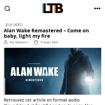
Le
Catégories
Tote
JEUX VIDÉO
Bag
Alan Wake Remastered – Come on
-
baby, light my fire
Média
Auteur
Par
Valentin C.
Date
31 mars 2023
d'information
de
de
quotidienne
l’article
l’article
Retrouvez cet article en format audio