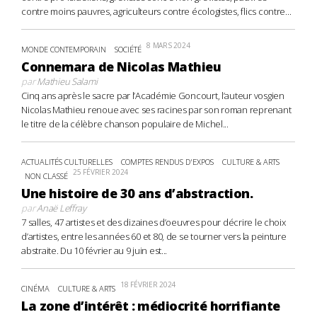
contre moins pauvres, agriculteurs contre écologistes, flics contre...
8 MARS 2024
MONDE CONTEMPORAIN
SOCIÉTÉ
Connemara de Nicolas Mathieu
par
Mathieu Salami
Cinq ans après le sacre par l’Académie Goncourt, l’auteur vosgien
Nicolas Mathieu renoue avec ses racines par son roman reprenant
le titre de la célèbre chanson populaire de Michel...
ACTUALITÉS CULTURELLES
COMPTES RENDUS D'EXPOS
CULTURE & ARTS
25 FÉVRIER 2024
NON CLASSÉ
Une histoire de 30 ans d’abstraction.
par
Anaë Leffray
7 salles, 47 artistes et des dizaines d’oeuvres pour décrire le choix
d’artistes, entre les années 60 et 80, de se tourner vers la peinture
abstraite. Du 10 février au 9 juin est...
18 FÉVRIER 2024
CINÉMA
CULTURE & ARTS
La zone d’intérêt : médiocrité horrifiante