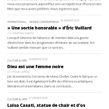
nous vous proposons aujourd’hui voici un rapide tour d’horizon des
films que nous avons préférés. Nous espérons que...
30 JANVIER 2024
INTERNATIONAL
MONDE CONTEMPORAIN
« Une sortie honorable » d’Éric Vuillard
par
Mathieu Salami
Lorsqu’il s’étonne de l’absence de mention faite à la guerre
d’Indochine dans les programmes d’histoire du secondaire, Eric
Vuillard semble insinuer que ce sont les...
28 JANVIER 2024
CULTURE & ARTS
Dieu est une femme noire
par
Anaë Leffray
J’ai récemment lu Sorcières de Mona Chollet. Outre le fait que ce
livre est divin, il est également truffé de références artistiques,
littéraires et universitaires. Dans sa conclusion,...
27 JANVIER 2024
CULTURE & ARTS
Luisa Casati, statue de chair et d’os