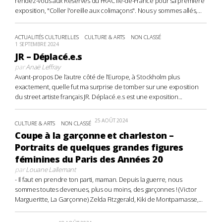
rendez-vous aux Réserves du FRAC Île-de-France pour sa première
exposition, "Coller l'oreille aux colimaçons". Nous y sommes allés,...
ACTUALITÉS CULTURELLES
CULTURE & ARTS
NON CLASSÉ
1 SEPTEMBRE 2024
JR – Déplacé.e.s
par
Anaë Leffray
Avant-propos De l’autre côté de l’Europe, à Stockholm plus
exactement, quelle fut ma surprise de tomber sur une exposition
du street artiste français JR. Déplacé.e.s est une exposition...
25 AOÛT 2024
CULTURE & ARTS
NON CLASSÉ
Coupe à la garçonne et charleston –
Portraits de quelques grandes figures
féminines du Paris des Années 20
par
Louane Lallemant
- Il faut en prendre ton parti, maman. Depuis la guerre, nous
sommes toutes devenues, plus ou moins, des garçonnes ! (Victor
Margueritte, La Garçonne) Zelda Fitzgerald, Kiki de Montparnasse,...