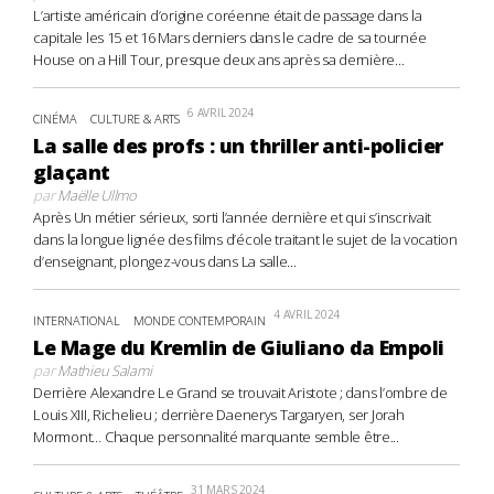
L’artiste américain d’origine coréenne était de passage dans la
capitale les 15 et 16 Mars derniers dans le cadre de sa tournée
House on a Hill Tour, presque deux ans après sa dernière...
6 AVRIL 2024
CINÉMA
CULTURE & ARTS
La salle des profs : un thriller anti-policier
glaçant
par
Maëlle Ullmo
Après Un métier sérieux, sorti l’année dernière et qui s’inscrivait
dans la longue lignée des films d’école traitant le sujet de la vocation
d’enseignant, plongez-vous dans La salle...
4 AVRIL 2024
INTERNATIONAL
MONDE CONTEMPORAIN
Le Mage du Kremlin de Giuliano da Empoli
par
Mathieu Salami
Derrière Alexandre Le Grand se trouvait Aristote ; dans l’ombre de
Louis XIII, Richelieu ; derrière Daenerys Targaryen, ser Jorah
Mormont… Chaque personnalité marquante semble être...
31 MARS 2024