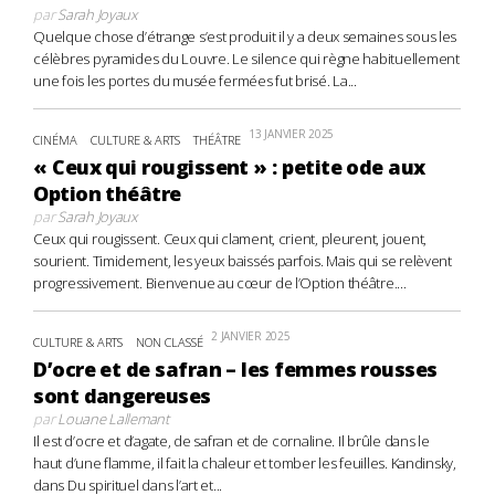
par
Sarah Joyaux
Quelque chose d’étrange s’est produit il y a deux semaines sous les
célèbres pyramides du Louvre. Le silence qui règne habituellement
une fois les portes du musée fermées fut brisé. La...
13 JANVIER 2025
CINÉMA
CULTURE & ARTS
THÉÂTRE
« Ceux qui rougissent » : petite ode aux
Option théâtre
par
Sarah Joyaux
Ceux qui rougissent. Ceux qui clament, crient, pleurent, jouent,
sourient. Timidement, les yeux baissés parfois. Mais qui se relèvent
progressivement. Bienvenue au cœur de l’Option théâtre....
2 JANVIER 2025
CULTURE & ARTS
NON CLASSÉ
D’ocre et de safran – les femmes rousses
sont dangereuses
par
Louane Lallemant
Il est d’ocre et d’agate, de safran et de cornaline. Il brûle dans le
haut d’une flamme, il fait la chaleur et tomber les feuilles. Kandinsky,
dans Du spirituel dans l’art et...