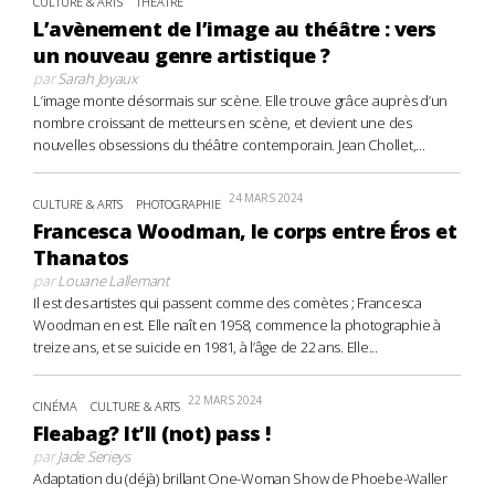
CULTURE & ARTS
THÉÂTRE
L’avènement de l’image au théâtre : vers
un nouveau genre artistique ?
par
Sarah Joyaux
L’image monte désormais sur scène. Elle trouve grâce auprès d’un
nombre croissant de metteurs en scène, et devient une des
nouvelles obsessions du théâtre contemporain. Jean Chollet,...
24 MARS 2024
CULTURE & ARTS
PHOTOGRAPHIE
Francesca Woodman, le corps entre Éros et
Thanatos
par
Louane Lallemant
Il est des artistes qui passent comme des comètes ; Francesca
Woodman en est. Elle naît en 1958, commence la photographie à
treize ans, et se suicide en 1981, à l’âge de 22 ans. Elle...
22 MARS 2024
CINÉMA
CULTURE & ARTS
Fleabag? It’ll (not) pass !
par
Jade Serieys
Adaptation du (déjà) brillant One-Woman Show de Phoebe-Waller