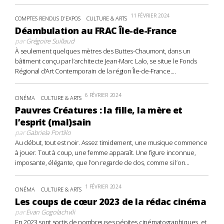
11 FÉVRIER 2024
COMPTES RENDUS D'EXPOS
CULTURE & ARTS
Déambulation au FRAC Île-de-France
par
Grégoire Suillaud
À seulement quelques mètres des Buttes-Chaumont, dans un
bâtiment conçu par l’architecte Jean-Marc Lalo, se situe le Fonds
Régional d’Art Contemporain de la région Île-de-France....
6 FÉVRIER 2024
CINÉMA
CULTURE & ARTS
Pauvres Créatures : la fille, la mère et
l’esprit (mal)sain
par
Gabriela Portillo
Au début, tout est noir. Assez timidement, une musique commence
à jouer. Tout à coup, une femme apparaît. Une figure inconnue,
imposante, élégante, que l’on regarde de dos, comme si l’on...
1 FÉVRIER 2024
CINÉMA
CULTURE & ARTS
Les coups de cœur 2023 de la rédac cinéma
par
Evan Gogolachvili
En 2023 sont sortis de nombreuses pépites cinématographiques, et