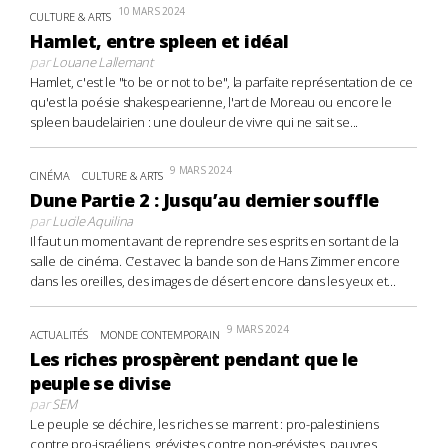
10 MARS 2024
CULTURE & ARTS
Hamlet, entre spleen et idéal
par
Louane Lallemant
Hamlet, c'est le "to be or not to be", la parfaite représentation de ce
qu'est la poésie shakespearienne, l'art de Moreau ou encore le
spleen baudelairien : une douleur de vivre qui ne sait se...
9 MARS 2024
CINÉMA
CULTURE & ARTS
Dune Partie 2 : Jusqu’au dernier souffle
par
Lucile Aquilina
Il faut un moment avant de reprendre ses esprits en sortant de la
salle de cinéma. C’est avec la bande son de Hans Zimmer encore
dans les oreilles, des images de désert encore dans les yeux et...
9 MARS 2024
ACTUALITÉS
MONDE CONTEMPORAIN
Les riches prospèrent pendant que le
peuple se divise
par
SEM
Le peuple se déchire, les riches se marrent : pro-palestiniens
contre pro-israéliens, grévistes contre non-grévistes, pauvres