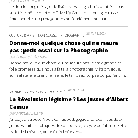
par
Gabriela Portillo
Le dernier long métrage de Ryûsuke Hamaguchi n’a peut-être pas
suscité le même effet que Drive My Car – une montagne russe
émotionnelle aux protagonistes profondément touchants et...
26 AVRIL 2024
CULTURE & ARTS
NON CLASSÉ
PHOTOGRAPHIE
Donne-moi quelque chose qui ne meure
pas : petit essai sur la Photographie
par
Louane Lallemant
Donne-moi quelque chose qui ne meure pas : c'est la grande et
folle promesse que nous a faite la photographie. Métaphysique,
surréaliste, elle prend le réel et le temps au corps à corps. Parlons...
21 AVRIL 2024
MONDE CONTEMPORAIN
SOCIÉTÉ
La Révolution légitime ? Les Justes d’Albert
Camus
par
Mathieu Salami
J’ai toujours trouvé Albert Camus pédagogue à sa façon. Les deux
grandes parties politiques de son oeuvre, le cycle de l’absurde et le
cycle de la révolte, ont été déclinées en...