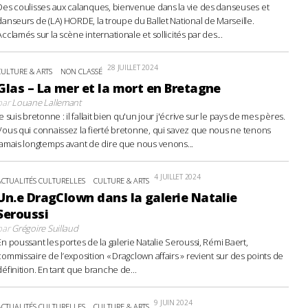
Des coulisses aux calanques, bienvenue dans la vie des danseuses et
danseurs de (LA) HORDE, la troupe du Ballet National de Marseille.
Acclamés sur la scène internationale et sollicités par des...
28 JUILLET 2024
CULTURE & ARTS
NON CLASSÉ
Glas – La mer et la mort en Bretagne
par
Louane Lallemant
Je suis bretonne : il fallait bien qu'un jour j'écrive sur le pays de mes pères.
Vous qui connaissez la fierté bretonne, qui savez que nous ne tenons
jamais longtemps avant de dire que nous venons...
4 JUILLET 2024
ACTUALITÉS CULTURELLES
CULTURE & ARTS
Un.e DragClown dans la galerie Natalie
Seroussi
par
Grégoire Suillaud
En poussant les portes de la galerie Natalie Seroussi, Rémi Baert,
commissaire de l’exposition « Dragclown affairs » revient sur des points de
définition. En tant que branche de...
9 JUIN 2024
ACTUALITÉS CULTURELLES
CULTURE & ARTS