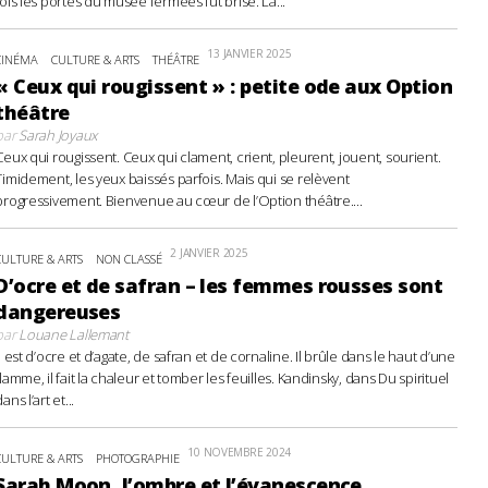
fois les portes du musée fermées fut brisé. La...
13 JANVIER 2025
CINÉMA
CULTURE & ARTS
THÉÂTRE
« Ceux qui rougissent » : petite ode aux Option
théâtre
par
Sarah Joyaux
Ceux qui rougissent. Ceux qui clament, crient, pleurent, jouent, sourient.
Timidement, les yeux baissés parfois. Mais qui se relèvent
progressivement. Bienvenue au cœur de l’Option théâtre....
2 JANVIER 2025
CULTURE & ARTS
NON CLASSÉ
D’ocre et de safran – les femmes rousses sont
dangereuses
par
Louane Lallemant
Il est d’ocre et d’agate, de safran et de cornaline. Il brûle dans le haut d’une
flamme, il fait la chaleur et tomber les feuilles. Kandinsky, dans Du spirituel
ans l’art et...
10 NOVEMBRE 2024
CULTURE & ARTS
PHOTOGRAPHIE
Sarah Moon, l’ombre et l’évanescence