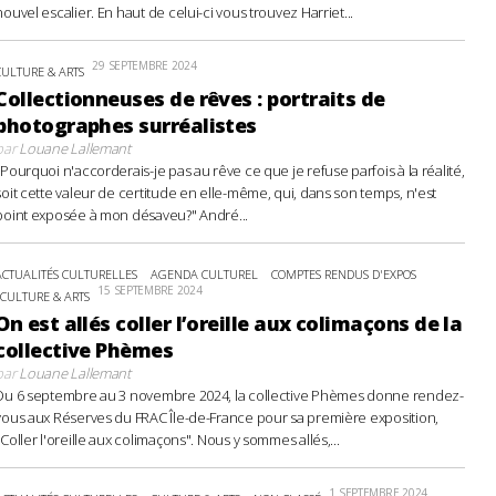
nouvel escalier. En haut de celui-ci vous trouvez Harriet...
29 SEPTEMBRE 2024
CULTURE & ARTS
Collectionneuses de rêves : portraits de
photographes surréalistes
par
Louane Lallemant
"Pourquoi n'accorderais-je pas au rêve ce que je refuse parfois à la réalité,
soit cette valeur de certitude en elle-même, qui, dans son temps, n'est
point exposée à mon désaveu?" André...
ACTUALITÉS CULTURELLES
AGENDA CULTUREL
COMPTES RENDUS D'EXPOS
15 SEPTEMBRE 2024
CULTURE & ARTS
On est allés coller l’oreille aux colimaçons de la
collective Phèmes
par
Louane Lallemant
Du 6 septembre au 3 novembre 2024, la collective Phèmes donne rendez-
vous aux Réserves du FRAC Île-de-France pour sa première exposition,
"Coller l'oreille aux colimaçons". Nous y sommes allés,...
1 SEPTEMBRE 2024