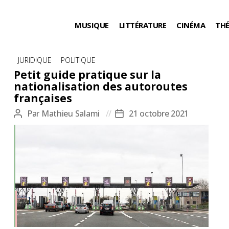
MUSIQUE
LITTÉRATURE
CINÉMA
TH
Catégories
JURIDIQUE
POLITIQUE
Petit guide pratique sur la
nationalisation des autoroutes
françaises
Par
Mathieu Salami
21 octobre 2021
Auteur
Date
de
de
l’article
l’article