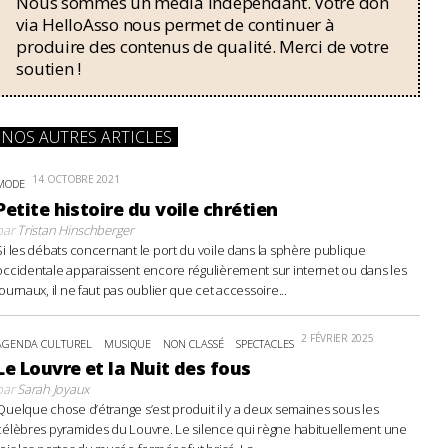
Nous sommes un média indépendant. Votre don
via HelloAsso nous permet de continuer à
produire des contenus de qualité. Merci de votre
soutien !
NOS AUTRES ARTICLES
14 OCTOBRE 2021
MODE
Petite histoire du voile chrétien
par
Tristan Hinschberger
Si les débats concernant le port du voile dans la sphère publique
occidentale apparaissent encore régulièrement sur internet ou dans les
journaux, il ne faut pas oublier que cet accessoire...
2 FÉVRIER 2025
AGENDA CULTUREL
MUSIQUE
NON CLASSÉ
SPECTACLES
Le Louvre et la Nuit des fous
par
Sarah Joyaux
Quelque chose d’étrange s’est produit il y a deux semaines sous les
célèbres pyramides du Louvre. Le silence qui règne habituellement une