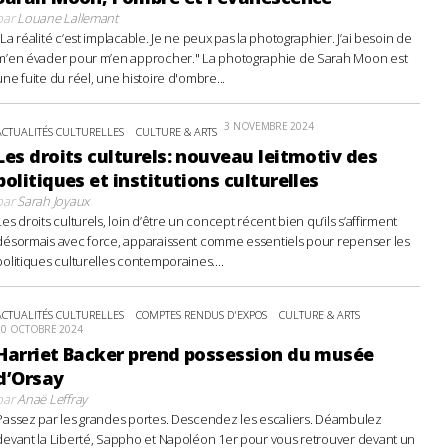
par
Louane Lallemant
"La réalité c’est implacable. Je ne peux pas la photographier. J’ai besoin de
m’en évader pour m’en approcher." La photographie de Sarah Moon est
une fuite du réel, une histoire d'ombre...
3 NOVEMBRE 2024
ACTUALITÉS CULTURELLES
CULTURE & ARTS
Les droits culturels: nouveau leitmotiv des
politiques et institutions culturelles
par
Sarah Joyaux
Les droits culturels, loin d’être un concept récent bien qu’ils s’affirment
désormais avec force, apparaissent comme essentiels pour repenser les
politiques culturelles contemporaines....
ACTUALITÉS CULTURELLES
COMPTES RENDUS D'EXPOS
CULTURE & ARTS
20 OCTOBRE 2024
Harriet Backer prend possession du musée
d’Orsay
par
Anaë Leffray
Passez par les grandes portes. Descendez les escaliers. Déambulez
devant la Liberté, Sappho et Napoléon 1er pour vous retrouver devant un