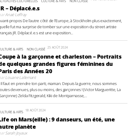
ACTUALITÉS CULTURELLES
CULTURE & ARTS
NON CLASSÉ
JR – Déplacé.e.s
par
Anaë Leffray
Avant-propos De l’autre côté de l’Europe, à Stockholm plus exactement,
quelle fut ma surprise de tomber sur une exposition du street artiste
français JR. Déplacé.e.s est une exposition...
25 AOÛT 2024
CULTURE & ARTS
NON CLASSÉ
Coupe à la garçonne et charleston – Portraits
de quelques grandes figures féminines du
Paris des Années 20
par
Louane Lallemant
- Il faut en prendre ton parti, maman. Depuis la guerre, nous sommes
toutes devenues, plus ou moins, des garçonnes ! (Victor Margueritte, La
Garçonne) Zelda Fitzgerald, Kiki de Montparnasse,...
18 AOÛT 2024
CULTURE & ARTS
Life on Mars(eille) : 9 danseurs, un été, une
autre planète
par
Sarah Joyaux