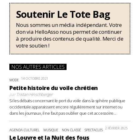
Soutenir Le Tote Bag
Nous sommes un média indépendant. Votre
don via HelloAsso nous permet de continuer
à produire des contenus de qualité. Merci de
votre soutien !
NOS AUTRES ARTICLES
14 OCTOBRE 2021
MODE
Petite histoire du voile chrétien
par
Tristan Hinschberger
Si les débats concernant le port du voile dans la sphère publique
occidentale apparaissent encore régulièrement sur internet ou
dans les journaux, il ne faut pas oublier que cet accessoire...
2 FÉVRIER 2025
AGENDA CULTUREL
MUSIQUE
NON CLASSÉ
SPECTACLES
Le Louvre et la Nuit des fous