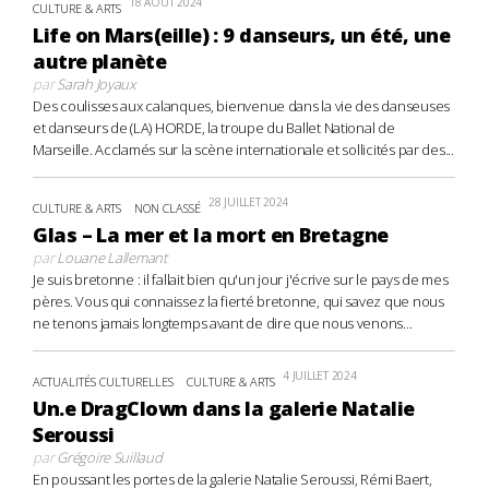
18 AOÛT 2024
CULTURE & ARTS
Life on Mars(eille) : 9 danseurs, un été, une
autre planète
par
Sarah Joyaux
Des coulisses aux calanques, bienvenue dans la vie des danseuses
et danseurs de (LA) HORDE, la troupe du Ballet National de
Marseille. Acclamés sur la scène internationale et sollicités par des...
28 JUILLET 2024
CULTURE & ARTS
NON CLASSÉ
Glas – La mer et la mort en Bretagne
par
Louane Lallemant
Je suis bretonne : il fallait bien qu'un jour j'écrive sur le pays de mes
pères. Vous qui connaissez la fierté bretonne, qui savez que nous
ne tenons jamais longtemps avant de dire que nous venons...
4 JUILLET 2024
ACTUALITÉS CULTURELLES
CULTURE & ARTS
Un.e DragClown dans la galerie Natalie
Seroussi
par
Grégoire Suillaud
En poussant les portes de la galerie Natalie Seroussi, Rémi Baert,