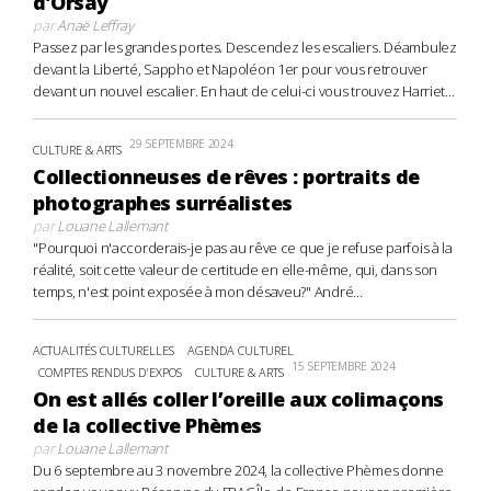
d’Orsay
par
Anaë Leffray
Passez par les grandes portes. Descendez les escaliers. Déambulez
devant la Liberté, Sappho et Napoléon 1er pour vous retrouver
devant un nouvel escalier. En haut de celui-ci vous trouvez Harriet...
29 SEPTEMBRE 2024
CULTURE & ARTS
Collectionneuses de rêves : portraits de
photographes surréalistes
par
Louane Lallemant
"Pourquoi n'accorderais-je pas au rêve ce que je refuse parfois à la
réalité, soit cette valeur de certitude en elle-même, qui, dans son
temps, n'est point exposée à mon désaveu?" André...
ACTUALITÉS CULTURELLES
AGENDA CULTUREL
15 SEPTEMBRE 2024
COMPTES RENDUS D'EXPOS
CULTURE & ARTS
On est allés coller l’oreille aux colimaçons
de la collective Phèmes
par
Louane Lallemant
Du 6 septembre au 3 novembre 2024, la collective Phèmes donne