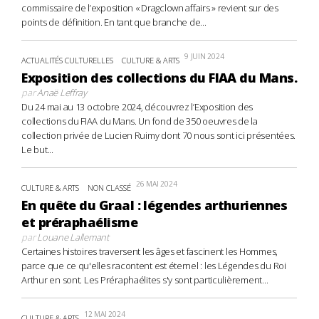
commissaire de l’exposition « Dragclown affairs » revient sur des
points de définition. En tant que branche de...
9 JUIN 2024
ACTUALITÉS CULTURELLES
CULTURE & ARTS
Exposition des collections du FIAA du Mans.
par
Anaë Leffray
Du 24 mai au 13 octobre 2024, découvrez l’Exposition des
collections du FIAA du Mans. Un fond de 350 oeuvres de la
collection privée de Lucien Ruimy dont 70 nous sont ici présentées.
Le but...
26 MAI 2024
CULTURE & ARTS
NON CLASSÉ
En quête du Graal : légendes arthuriennes
et préraphaélisme
par
Louane Lallemant
Certaines histoires traversent les âges et fascinent les Hommes,
parce que ce qu'elles racontent est éternel : les Légendes du Roi
Arthur en sont. Les Préraphaélites s'y sont particulièrement...
12 MAI 2024
CULTURE & ARTS