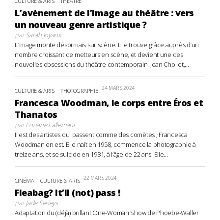
CULTURE & ARTS
THÉÂTRE
L’avènement de l’image au théâtre : vers
un nouveau genre artistique ?
par
Sarah Joyaux
L’image monte désormais sur scène. Elle trouve grâce auprès d’un
nombre croissant de metteurs en scène, et devient une des
nouvelles obsessions du théâtre contemporain. Jean Chollet,...
24 MARS 2024
CULTURE & ARTS
PHOTOGRAPHIE
Francesca Woodman, le corps entre Éros et
Thanatos
par
Louane Lallemant
Il est des artistes qui passent comme des comètes ; Francesca
Woodman en est. Elle naît en 1958, commence la photographie à
treize ans, et se suicide en 1981, à l’âge de 22 ans. Elle...
22 MARS 2024
CINÉMA
CULTURE & ARTS
Fleabag? It’ll (not) pass !
par
Jade Serieys
Adaptation du (déjà) brillant One-Woman Show de Phoebe-Waller