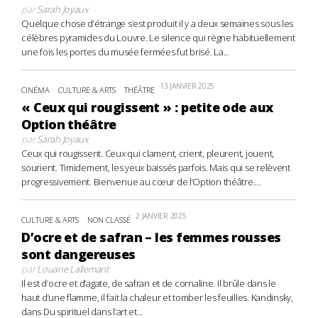
par
Sarah Joyaux
Quelque chose d’étrange s’est produit il y a deux semaines sous les
célèbres pyramides du Louvre. Le silence qui règne habituellement
une fois les portes du musée fermées fut brisé. La...
13 JANVIER 2025
CINÉMA
CULTURE & ARTS
THÉÂTRE
« Ceux qui rougissent » : petite ode aux
Option théâtre
par
Sarah Joyaux
Ceux qui rougissent. Ceux qui clament, crient, pleurent, jouent,
sourient. Timidement, les yeux baissés parfois. Mais qui se relèvent
progressivement. Bienvenue au cœur de l’Option théâtre....
2 JANVIER 2025
CULTURE & ARTS
NON CLASSÉ
D’ocre et de safran – les femmes rousses
sont dangereuses
par
Louane Lallemant
Il est d’ocre et d’agate, de safran et de cornaline. Il brûle dans le
haut d’une flamme, il fait la chaleur et tomber les feuilles. Kandinsky,
dans Du spirituel dans l’art et...