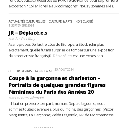
rendez-vous aux Réserves du FRAC Île-de-France pour sa première
exposition, "Coller l'oreille aux colimaçons". Nous y sommes allés,...
ACTUALITÉS CULTURELLES
CULTURE & ARTS
NON CLASSÉ
1 SEPTEMBRE 2024
JR – Déplacé.e.s
par
Anaë Leffray
Avant-propos De l’autre côté de l’Europe, à Stockholm plus
exactement, quelle fut ma surprise de tomber sur une exposition
du street artiste français JR. Déplacé.e.s est une exposition...
25 AOÛT 2024
CULTURE & ARTS
NON CLASSÉ
Coupe à la garçonne et charleston –
Portraits de quelques grandes figures
féminines du Paris des Années 20
par
Louane Lallemant
- Il faut en prendre ton parti, maman. Depuis la guerre, nous
sommes toutes devenues, plus ou moins, des garçonnes ! (Victor
Margueritte, La Garçonne) Zelda Fitzgerald, Kiki de Montparnasse,...