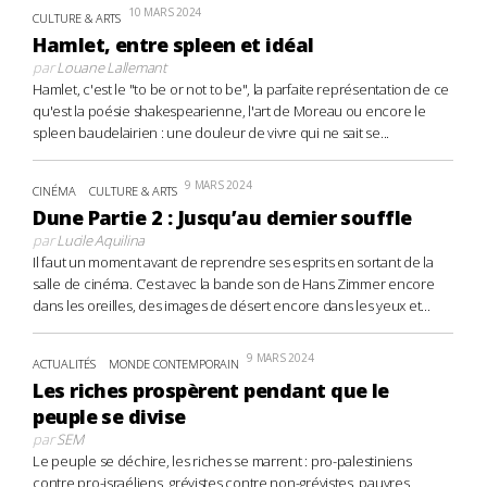
10 MARS 2024
CULTURE & ARTS
Hamlet, entre spleen et idéal
par
Louane Lallemant
Hamlet, c'est le "to be or not to be", la parfaite représentation de ce
qu'est la poésie shakespearienne, l'art de Moreau ou encore le
spleen baudelairien : une douleur de vivre qui ne sait se...
9 MARS 2024
CINÉMA
CULTURE & ARTS
Dune Partie 2 : Jusqu’au dernier souffle
par
Lucile Aquilina
Il faut un moment avant de reprendre ses esprits en sortant de la
salle de cinéma. C’est avec la bande son de Hans Zimmer encore
dans les oreilles, des images de désert encore dans les yeux et...
9 MARS 2024
ACTUALITÉS
MONDE CONTEMPORAIN
Les riches prospèrent pendant que le
peuple se divise
par
SEM
Le peuple se déchire, les riches se marrent : pro-palestiniens
contre pro-israéliens, grévistes contre non-grévistes, pauvres