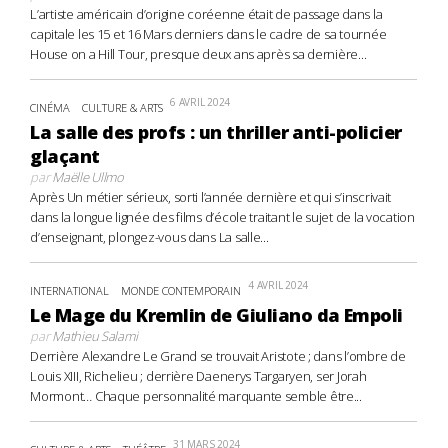
L’artiste américain d’origine coréenne était de passage dans la
capitale les 15 et 16 Mars derniers dans le cadre de sa tournée
House on a Hill Tour, presque deux ans après sa dernière...
6 AVRIL 2024
CINÉMA
CULTURE & ARTS
La salle des profs : un thriller anti-policier
glaçant
par
Maëlle Ullmo
Après Un métier sérieux, sorti l’année dernière et qui s’inscrivait
dans la longue lignée des films d’école traitant le sujet de la vocation
d’enseignant, plongez-vous dans La salle...
4 AVRIL 2024
INTERNATIONAL
MONDE CONTEMPORAIN
Le Mage du Kremlin de Giuliano da Empoli
par
Mathieu Salami
Derrière Alexandre Le Grand se trouvait Aristote ; dans l’ombre de
Louis XIII, Richelieu ; derrière Daenerys Targaryen, ser Jorah
Mormont… Chaque personnalité marquante semble être...
31 MARS 2024