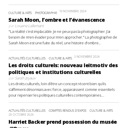
10 NOVEMBRE 2024
CULTURE & ARTS
PHOTOGRAPHIE
Sarah Moon, l’ombre et l’évanescence
par
Louane Lallemant
"La réalité c’est implacable. Je ne peux pas la photographier. J’ai
besoin de m’en évader pour m’en approcher." La photographie de
Sarah Moon est une fuite du réel, une histoire d'ombre...
3 NOVEMBRE 2024
ACTUALITÉS CULTURELLES
CULTURE & ARTS
Les droits culturels: nouveau leitmotiv des
politiques et institutions culturelles
par
Sarah Joyaux
Les droits culturels, loin d’être un concept récent bien qu’ils
s’affirment désormais avec force, apparaissent comme essentiels
pour repenser les politiques culturelles contemporaines....
ACTUALITÉS CULTURELLES
COMPTES RENDUS D'EXPOS
CULTURE & ARTS
20 OCTOBRE 2024
Harriet Backer prend possession du musée