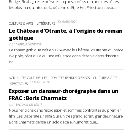
Bridge, Fleabag reste près de cinq ans après sa fin une des séries
les plus marquantes de la décennie. Et, le Hot Priest avait beau...
20 MARS 2024
CULTURE & ARTS
LITTÉRATURE
Le Château d’Otrante, à l’origine du roman
gothique
par
Mathis Blomme
Le roman gothique naît en 1764 avec le Château d’Otrante d’Horace
Walpole, récit qui a eu une influence considérable dans l’histoire
de...
ACTUALITÉS CULTURELLES
COMPTES RENDUS D'EXPOS
CULTURE & ARTS
17 MARS 2024
SPECTACLES
Exposer un danseur-chorégraphe dans un
FRAC : Boris Charmatz
par
Victoria de Bank
Nous rentrons dans l’exposition et sommes confrontés au premier
film (Les Disparates, 1999). Sur un très grand écran, grandeur nature
Boris Charmatz danse un solo décalé, humoristique,...