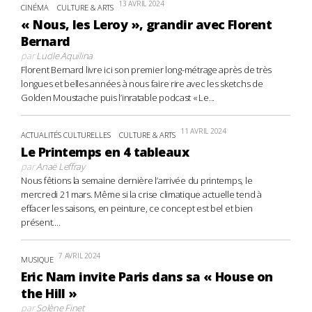
13 AVRIL 2024
CINÉMA
CULTURE & ARTS
« Nous, les Leroy », grandir avec Florent
Bernard
par
Lucile Aquilina
Florent Bernard livre ici son premier long-métrage après de très
longues et belles années à nous faire rire avec les sketchs de
Golden Moustache puis l’inratable podcast « Le...
11 AVRIL 2024
ACTUALITÉS CULTURELLES
CULTURE & ARTS
Le Printemps en 4 tableaux
par
Anaë Leffray
Nous fêtions la semaine dernière l’arrivée du printemps, le
mercredi 21 mars. Même si la crise climatique actuelle tend à
effacer les saisons, en peinture, ce concept est bel et bien
présent....
7 AVRIL 2024
MUSIQUE
Eric Nam invite Paris dans sa « House on
the Hill »
par
Solène Finet