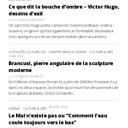
Ce que dit la bouche d’ombre – Victor Hugo,
dessins d’exil
par
Louane Lallemant
On sait Victor Hugo poète, romancier, homme politique, orateur :
souvent, on ignore qu'il fut également un formidable dessinateur.
Voici quelques uns de ses dessins réalisés dans ses années...
ACTUALITÉS CULTURELLES
COMPTES RENDUS D'EXPOS
CULTURE & ARTS
5 MAI 2024
Brancusi, pierre angulaire de la sculpture
moderne
par
Grégoire Suillaud
De l’Olténie à l’impasse Ronsin il y a près de 2000 km. Pourtant, il y a
dans ces deux espaces, la recette qui a nourri l’un des pionniers de
la sculpture abstraite. C’est à Constantin...
28 AVRIL 2024
CINÉMA
CULTURE & ARTS
Le Mal n’existe pas ou “Comment l’eau
coule toujours vers le bas”