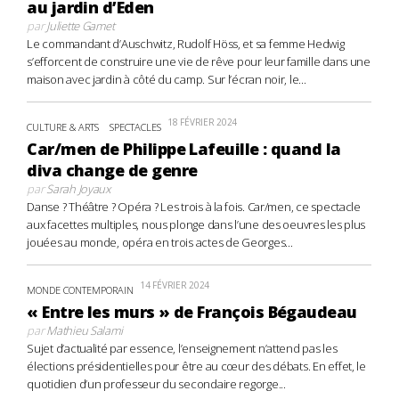
au jardin d’Eden
par
Juliette Gamet
Le commandant d’Auschwitz, Rudolf Höss, et sa femme Hedwig
s’efforcent de construire une vie de rêve pour leur famille dans une
maison avec jardin à côté du camp. Sur l’écran noir, le...
18 FÉVRIER 2024
CULTURE & ARTS
SPECTACLES
Car/men de Philippe Lafeuille : quand la
diva change de genre
par
Sarah Joyaux
Danse ? Théâtre ? Opéra ? Les trois à la fois. Car/men, ce spectacle
aux facettes multiples, nous plonge dans l’une des oeuvres les plus
jouées au monde, opéra en trois actes de Georges...
14 FÉVRIER 2024
MONDE CONTEMPORAIN
« Entre les murs » de François Bégaudeau
par
Mathieu Salami
Sujet d’actualité par essence, l’enseignement n’attend pas les
élections présidentielles pour être au cœur des débats. En effet, le
quotidien d’un professeur du secondaire regorge...