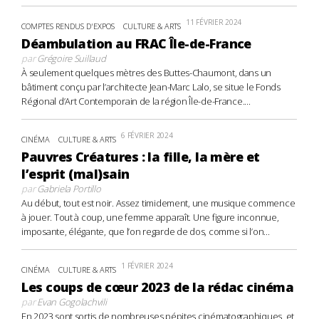
11 FÉVRIER 2024
COMPTES RENDUS D'EXPOS
CULTURE & ARTS
Déambulation au FRAC Île-de-France
par
Grégoire Suillaud
À seulement quelques mètres des Buttes-Chaumont, dans un
bâtiment conçu par l’architecte Jean-Marc Lalo, se situe le Fonds
Régional d’Art Contemporain de la région Île-de-France....
6 FÉVRIER 2024
CINÉMA
CULTURE & ARTS
Pauvres Créatures : la fille, la mère et
l’esprit (mal)sain
par
Gabriela Portillo
Au début, tout est noir. Assez timidement, une musique commence
à jouer. Tout à coup, une femme apparaît. Une figure inconnue,
imposante, élégante, que l’on regarde de dos, comme si l’on...
1 FÉVRIER 2024
CINÉMA
CULTURE & ARTS
Les coups de cœur 2023 de la rédac cinéma
par
Evan Gogolachvili
En 2023 sont sortis de nombreuses pépites cinématographiques, et