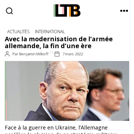
Le
Catégories
Tote
ACTUALITÉS
INTERNATIONAL
Bag
Avec la modernisation de l’armée
-
allemande, la fin d’une ère
Média
Auteur
Par
Benjamin Milkoff
Date
7 mars 2022
d'information
de
de
quotidienne
l’article
l’article
© Crédit photo : MICHAEL KAPPELER / AFP
Face à la guerre en Ukraine, l’Allemagne