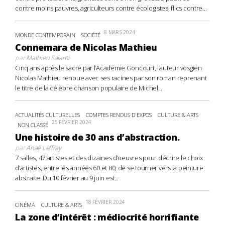
contre moins pauvres, agriculteurs contre écologistes, flics contre...
8 MARS 2024
MONDE CONTEMPORAIN
SOCIÉTÉ
Connemara de Nicolas Mathieu
par
Mathieu Salami
Cinq ans après le sacre par l’Académie Goncourt, l’auteur vosgien
Nicolas Mathieu renoue avec ses racines par son roman reprenant
le titre de la célèbre chanson populaire de Michel...
ACTUALITÉS CULTURELLES
COMPTES RENDUS D'EXPOS
CULTURE & ARTS
25 FÉVRIER 2024
NON CLASSÉ
Une histoire de 30 ans d’abstraction.
par
Anaë Leffray
7 salles, 47 artistes et des dizaines d’oeuvres pour décrire le choix
d’artistes, entre les années 60 et 80, de se tourner vers la peinture
abstraite. Du 10 février au 9 juin est...
18 FÉVRIER 2024
CINÉMA
CULTURE & ARTS
La zone d’intérêt : médiocrité horrifiante