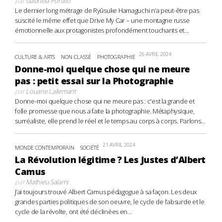
par
Gabriela Portillo
Le dernier long métrage de Ryûsuke Hamaguchi n’a peut-être pas
suscité le même effet que Drive My Car – une montagne russe
émotionnelle aux protagonistes profondément touchants et...
26 AVRIL 2024
CULTURE & ARTS
NON CLASSÉ
PHOTOGRAPHIE
Donne-moi quelque chose qui ne meure
pas : petit essai sur la Photographie
par
Louane Lallemant
Donne-moi quelque chose qui ne meure pas : c'est la grande et
folle promesse que nous a faite la photographie. Métaphysique,
surréaliste, elle prend le réel et le temps au corps à corps. Parlons...
21 AVRIL 2024
MONDE CONTEMPORAIN
SOCIÉTÉ
La Révolution légitime ? Les Justes d’Albert
Camus
par
Mathieu Salami
J’ai toujours trouvé Albert Camus pédagogue à sa façon. Les deux
grandes parties politiques de son oeuvre, le cycle de l’absurde et le
cycle de la révolte, ont été déclinées en...