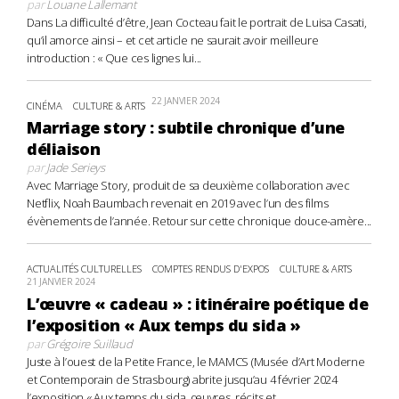
par
Louane Lallemant
Dans La difficulté d’être, Jean Cocteau fait le portrait de Luisa Casati,
qu’il amorce ainsi – et cet article ne saurait avoir meilleure
introduction : « Que ces lignes lui...
22 JANVIER 2024
CINÉMA
CULTURE & ARTS
Marriage story : subtile chronique d’une
déliaison
par
Jade Serieys
Avec Marriage Story, produit de sa deuxième collaboration avec
Netflix, Noah Baumbach revenait en 2019 avec l’un des films
évènements de l’année. Retour sur cette chronique douce-amère...
ACTUALITÉS CULTURELLES
COMPTES RENDUS D'EXPOS
CULTURE & ARTS
21 JANVIER 2024
L’œuvre « cadeau » : itinéraire poétique de
l’exposition « Aux temps du sida »
par
Grégoire Suillaud
Juste à l’ouest de la Petite France, le MAMCS (Musée d’Art Moderne
et Contemporain de Strasbourg) abrite jusqu’au 4 février 2024
l’exposition « Aux temps du sida, œuvres, récits et...