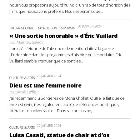
nous vous proposons aujourd’hui voici un rapide tour d’horizon des
films que nous avons préférés. Nous espérons que...
30 JANVIER 2024
INTERNATIONAL
MONDE CONTEMPORAIN
« Une sortie honorable » d’Éric Vuillard
par
Mathieu Salami
Lorsqu’il s’étonne de l’absence de mention faite à la guerre
d’Indochine dans les programmes d’histoire du secondaire, Eric
Vuillard semble insinuer que ce sont les...
28 JANVIER 2024
CULTURE & ARTS
Dieu est une femme noire
par
Anaë Leffray
J’ai récemment lu Sorcières de Mona Chollet. Outre le fait que ce
livre est divin, il est également truffé de références artistiques,
littéraires et universitaires. Dans sa conclusion,...
27 JANVIER 2024
CULTURE & ARTS
Luisa Casati, statue de chair et d’os