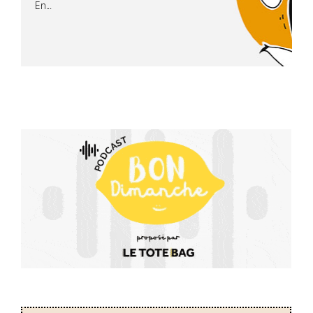
En...