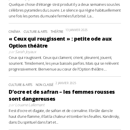
Quelque chose d’étrange s’est produit il y a deux semaines sous les
célèbres pyramides du Louvre. Le silence qui règne habituellement
une fois les portes du musée fermées fut brisé. La...
13 JANVIER 2025
CINÉMA
CULTURE & ARTS
THÉÂTRE
« Ceux qui rougissent » : petite ode aux
Option théâtre
par
Sarah Joyaux
Ceux qui rougissent. Ceux qui clament, crient, pleurent, jouent,
sourient. Timidement, les yeux baissés parfois. Mais qui se relèvent
progressivement. Bienvenue au cœur de l’Option théâtre....
2 JANVIER 2025
CULTURE & ARTS
NON CLASSÉ
D’ocre et de safran – les femmes rousses
sont dangereuses
par
Louane Lallemant
Il est d’ocre et d’agate, de safran et de cornaline. Il brûle dans le
haut d’une flamme, il fait la chaleur et tomber les feuilles. Kandinsky,
dans Du spirituel dans l’art et...