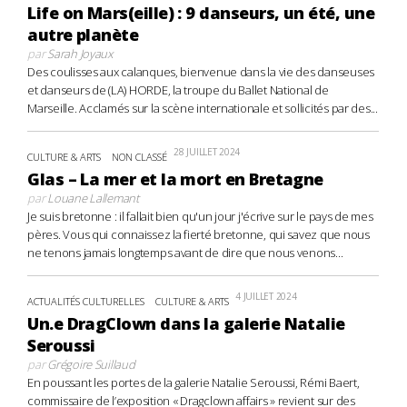
Life on Mars(eille) : 9 danseurs, un été, une
autre planète
par
Sarah Joyaux
Des coulisses aux calanques, bienvenue dans la vie des danseuses
et danseurs de (LA) HORDE, la troupe du Ballet National de
Marseille. Acclamés sur la scène internationale et sollicités par des...
28 JUILLET 2024
CULTURE & ARTS
NON CLASSÉ
Glas – La mer et la mort en Bretagne
par
Louane Lallemant
Je suis bretonne : il fallait bien qu'un jour j'écrive sur le pays de mes
pères. Vous qui connaissez la fierté bretonne, qui savez que nous
ne tenons jamais longtemps avant de dire que nous venons...
4 JUILLET 2024
ACTUALITÉS CULTURELLES
CULTURE & ARTS
Un.e DragClown dans la galerie Natalie
Seroussi
par
Grégoire Suillaud
En poussant les portes de la galerie Natalie Seroussi, Rémi Baert,
commissaire de l’exposition « Dragclown affairs » revient sur des