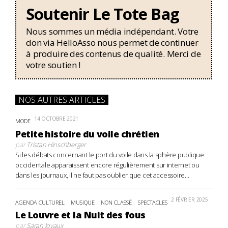
Soutenir Le Tote Bag
Nous sommes un média indépendant. Votre
don via HelloAsso nous permet de continuer
à produire des contenus de qualité. Merci de
votre soutien !
NOS AUTRES ARTICLES
14 OCTOBRE 2021
MODE
Petite histoire du voile chrétien
par
Tristan Hinschberger
Si les débats concernant le port du voile dans la sphère publique
occidentale apparaissent encore régulièrement sur internet ou
dans les journaux, il ne faut pas oublier que cet accessoire...
2 FÉVRIER 2025
AGENDA CULTUREL
MUSIQUE
NON CLASSÉ
SPECTACLES
Le Louvre et la Nuit des fous
par
Sarah Joyaux