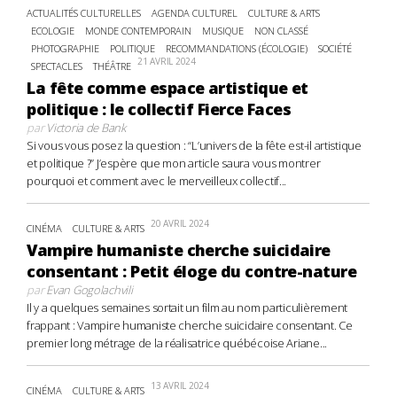
ACTUALITÉS CULTURELLES
AGENDA CULTUREL
CULTURE & ARTS
ECOLOGIE
MONDE CONTEMPORAIN
MUSIQUE
NON CLASSÉ
PHOTOGRAPHIE
POLITIQUE
RECOMMANDATIONS (ÉCOLOGIE)
SOCIÉTÉ
21 AVRIL 2024
SPECTACLES
THÉÂTRE
La fête comme espace artistique et
politique : le collectif Fierce Faces
par
Victoria de Bank
Si vous vous posez la question : “L’univers de la fête est-il artistique
et politique ?” J’espère que mon article saura vous montrer
pourquoi et comment avec le merveilleux collectif...
20 AVRIL 2024
CINÉMA
CULTURE & ARTS
Vampire humaniste cherche suicidaire
consentant : Petit éloge du contre-nature
par
Evan Gogolachvili
Il y a quelques semaines sortait un film au nom particulièrement
frappant : Vampire humaniste cherche suicidaire consentant. Ce
premier long métrage de la réalisatrice québécoise Ariane...
13 AVRIL 2024
CINÉMA
CULTURE & ARTS