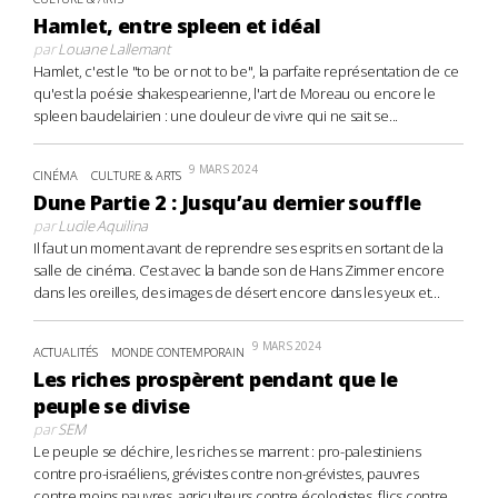
Hamlet, entre spleen et idéal
par
Louane Lallemant
Hamlet, c'est le "to be or not to be", la parfaite représentation de ce
qu'est la poésie shakespearienne, l'art de Moreau ou encore le
spleen baudelairien : une douleur de vivre qui ne sait se...
9 MARS 2024
CINÉMA
CULTURE & ARTS
Dune Partie 2 : Jusqu’au dernier souffle
par
Lucile Aquilina
Il faut un moment avant de reprendre ses esprits en sortant de la
salle de cinéma. C’est avec la bande son de Hans Zimmer encore
dans les oreilles, des images de désert encore dans les yeux et...
9 MARS 2024
ACTUALITÉS
MONDE CONTEMPORAIN
Les riches prospèrent pendant que le
peuple se divise
par
SEM
Le peuple se déchire, les riches se marrent : pro-palestiniens
contre pro-israéliens, grévistes contre non-grévistes, pauvres
contre moins pauvres, agriculteurs contre écologistes, flics contre...