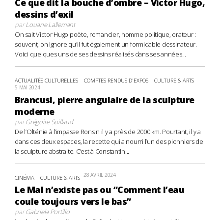
Ce que dit la bouche d’ombre – Victor Hugo,
dessins d’exil
par
Louane Lallemant
On sait Victor Hugo poète, romancier, homme politique, orateur :
souvent, on ignore qu'il fut également un formidable dessinateur.
Voici quelques uns de ses dessins réalisés dans ses années...
ACTUALITÉS CULTURELLES
COMPTES RENDUS D'EXPOS
CULTURE & ARTS
5 MAI 2024
Brancusi, pierre angulaire de la sculpture
moderne
par
Grégoire Suillaud
De l’Olténie à l’impasse Ronsin il y a près de 2000 km. Pourtant, il y a
dans ces deux espaces, la recette qui a nourri l’un des pionniers de
la sculpture abstraite. C’est à Constantin...
28 AVRIL 2024
CINÉMA
CULTURE & ARTS
Le Mal n’existe pas ou “Comment l’eau
coule toujours vers le bas”
par
Gabriela Portillo