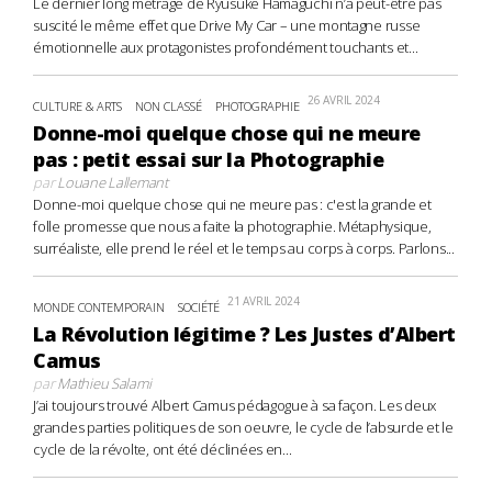
Le dernier long métrage de Ryûsuke Hamaguchi n’a peut-être pas
suscité le même effet que Drive My Car – une montagne russe
émotionnelle aux protagonistes profondément touchants et...
26 AVRIL 2024
CULTURE & ARTS
NON CLASSÉ
PHOTOGRAPHIE
Donne-moi quelque chose qui ne meure
pas : petit essai sur la Photographie
par
Louane Lallemant
Donne-moi quelque chose qui ne meure pas : c'est la grande et
folle promesse que nous a faite la photographie. Métaphysique,
surréaliste, elle prend le réel et le temps au corps à corps. Parlons...
21 AVRIL 2024
MONDE CONTEMPORAIN
SOCIÉTÉ
La Révolution légitime ? Les Justes d’Albert
Camus
par
Mathieu Salami
J’ai toujours trouvé Albert Camus pédagogue à sa façon. Les deux
grandes parties politiques de son oeuvre, le cycle de l’absurde et le
cycle de la révolte, ont été déclinées en...