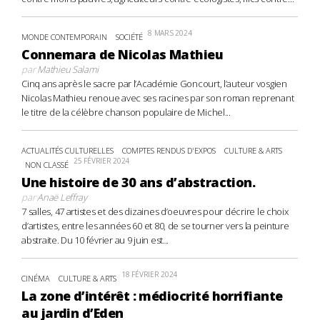
8 MARS 2024
MONDE CONTEMPORAIN
SOCIÉTÉ
Connemara de Nicolas Mathieu
par
Mathieu Salami
Cinq ans après le sacre par l’Académie Goncourt, l’auteur vosgien
Nicolas Mathieu renoue avec ses racines par son roman reprenant
le titre de la célèbre chanson populaire de Michel...
ACTUALITÉS CULTURELLES
COMPTES RENDUS D'EXPOS
CULTURE & ARTS
25 FÉVRIER 2024
NON CLASSÉ
Une histoire de 30 ans d’abstraction.
par
Anaë Leffray
7 salles, 47 artistes et des dizaines d’oeuvres pour décrire le choix
d’artistes, entre les années 60 et 80, de se tourner vers la peinture
abstraite. Du 10 février au 9 juin est...
18 FÉVRIER 2024
CINÉMA
CULTURE & ARTS
La zone d’intérêt : médiocrité horrifiante
au jardin d’Eden