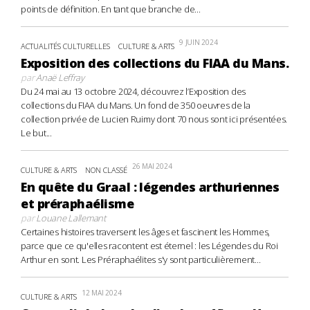
points de définition. En tant que branche de...
9 JUIN 2024
ACTUALITÉS CULTURELLES
CULTURE & ARTS
Exposition des collections du FIAA du Mans.
par
Anaë Leffray
Du 24 mai au 13 octobre 2024, découvrez l’Exposition des
collections du FIAA du Mans. Un fond de 350 oeuvres de la
collection privée de Lucien Ruimy dont 70 nous sont ici présentées.
Le but...
26 MAI 2024
CULTURE & ARTS
NON CLASSÉ
En quête du Graal : légendes arthuriennes
et préraphaélisme
par
Louane Lallemant
Certaines histoires traversent les âges et fascinent les Hommes,
parce que ce qu'elles racontent est éternel : les Légendes du Roi
Arthur en sont. Les Préraphaélites s'y sont particulièrement...
12 MAI 2024
CULTURE & ARTS