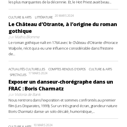
les plus marquantes de la décennie. Et, le Hot Priest avait beau...
20 MARS 2024
CULTURE & ARTS
LITTÉRATURE
Le Château d’Otrante, à l’origine du roman
gothique
par
Mathis Blomme
Le roman gothique naît en 1764 avec le Château d’Otrante d’Horace
Walpole, récit qui a eu une influence considérable dans l’histoire
de...
ACTUALITÉS CULTURELLES
COMPTES RENDUS D'EXPOS
CULTURE & ARTS
17 MARS 2024
SPECTACLES
Exposer un danseur-chorégraphe dans un
FRAC : Boris Charmatz
par
Victoria de Bank
Nous rentrons dans l’exposition et sommes confrontés au premier
film (Les Disparates, 1999). Sur un très grand écran, grandeur nature
Boris Charmatz danse un solo décalé, humoristique,...
10 MARS 2024
CULTURE & ARTS