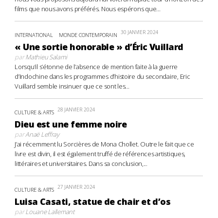
films que nous avons préférés. Nous espérons que...
30 JANVIER 2024
INTERNATIONAL
MONDE CONTEMPORAIN
« Une sortie honorable » d’Éric Vuillard
par
Mathieu Salami
Lorsqu’il s’étonne de l’absence de mention faite à la guerre
d’Indochine dans les programmes d’histoire du secondaire, Eric
Vuillard semble insinuer que ce sont les...
28 JANVIER 2024
CULTURE & ARTS
Dieu est une femme noire
par
Anaë Leffray
J’ai récemment lu Sorcières de Mona Chollet. Outre le fait que ce
livre est divin, il est également truffé de références artistiques,
littéraires et universitaires. Dans sa conclusion,...
27 JANVIER 2024
CULTURE & ARTS
Luisa Casati, statue de chair et d’os
par
Louane Lallemant