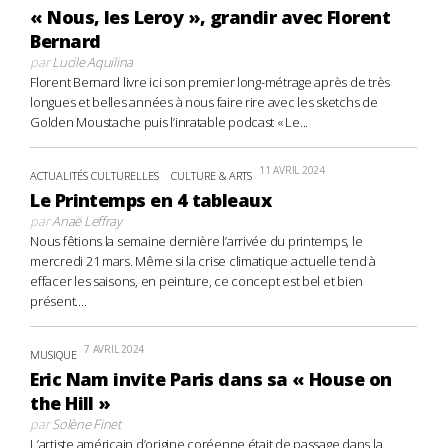
« Nous, les Leroy », grandir avec Florent
Bernard
par
Lucile Aquilina
Florent Bernard livre ici son premier long-métrage après de très
longues et belles années à nous faire rire avec les sketchs de
Golden Moustache puis l’inratable podcast « Le...
11 AVRIL 2024
ACTUALITÉS CULTURELLES
CULTURE & ARTS
Le Printemps en 4 tableaux
par
Anaë Leffray
Nous fêtions la semaine dernière l’arrivée du printemps, le
mercredi 21 mars. Même si la crise climatique actuelle tend à
effacer les saisons, en peinture, ce concept est bel et bien
présent....
7 AVRIL 2024
MUSIQUE
Eric Nam invite Paris dans sa « House on
the Hill »
par
Solène Finet
L’artiste américain d’origine coréenne était de passage dans la