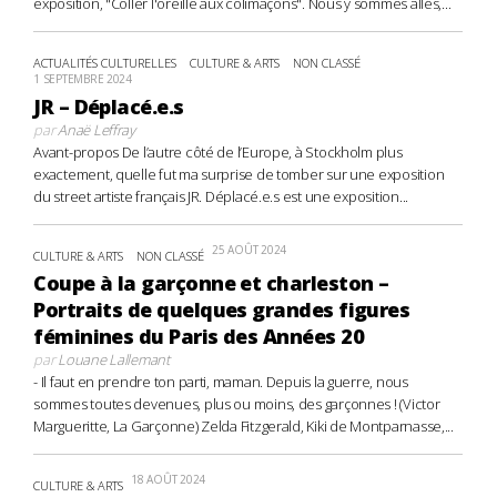
exposition, "Coller l'oreille aux colimaçons". Nous y sommes allés,...
ACTUALITÉS CULTURELLES
CULTURE & ARTS
NON CLASSÉ
1 SEPTEMBRE 2024
JR – Déplacé.e.s
par
Anaë Leffray
Avant-propos De l’autre côté de l’Europe, à Stockholm plus
exactement, quelle fut ma surprise de tomber sur une exposition
du street artiste français JR. Déplacé.e.s est une exposition...
25 AOÛT 2024
CULTURE & ARTS
NON CLASSÉ
Coupe à la garçonne et charleston –
Portraits de quelques grandes figures
féminines du Paris des Années 20
par
Louane Lallemant
- Il faut en prendre ton parti, maman. Depuis la guerre, nous
sommes toutes devenues, plus ou moins, des garçonnes ! (Victor
Margueritte, La Garçonne) Zelda Fitzgerald, Kiki de Montparnasse,...
18 AOÛT 2024
CULTURE & ARTS