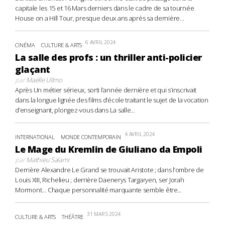
capitale les 15 et 16 Mars derniers dans le cadre de sa tournée
House on a Hill Tour, presque deux ans après sa dernière...
6 AVRIL 2024
CINÉMA
CULTURE & ARTS
La salle des profs : un thriller anti-policier
glaçant
par
Maëlle Ullmo
Après Un métier sérieux, sorti l’année dernière et qui s’inscrivait
dans la longue lignée des films d’école traitant le sujet de la vocation
d’enseignant, plongez-vous dans La salle...
4 AVRIL 2024
INTERNATIONAL
MONDE CONTEMPORAIN
Le Mage du Kremlin de Giuliano da Empoli
par
Mathieu Salami
Derrière Alexandre Le Grand se trouvait Aristote ; dans l’ombre de
Louis XIII, Richelieu ; derrière Daenerys Targaryen, ser Jorah
Mormont… Chaque personnalité marquante semble être...
31 MARS 2024
CULTURE & ARTS
THÉÂTRE