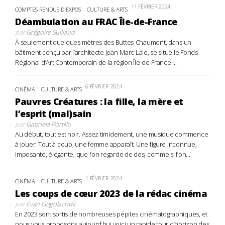
11 FÉVRIER 2024
COMPTES RENDUS D'EXPOS
CULTURE & ARTS
Déambulation au FRAC Île-de-France
par
Grégoire Suillaud
À seulement quelques mètres des Buttes-Chaumont, dans un
bâtiment conçu par l’architecte Jean-Marc Lalo, se situe le Fonds
Régional d’Art Contemporain de la région Île-de-France....
6 FÉVRIER 2024
CINÉMA
CULTURE & ARTS
Pauvres Créatures : la fille, la mère et
l’esprit (mal)sain
par
Gabriela Portillo
Au début, tout est noir. Assez timidement, une musique commence
à jouer. Tout à coup, une femme apparaît. Une figure inconnue,
imposante, élégante, que l’on regarde de dos, comme si l’on...
1 FÉVRIER 2024
CINÉMA
CULTURE & ARTS
Les coups de cœur 2023 de la rédac cinéma
par
Evan Gogolachvili
En 2023 sont sortis de nombreuses pépites cinématographiques, et
nous vous proposons aujourd’hui voici un rapide tour d’horizon des