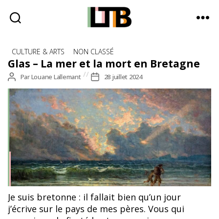
Le
Catégories
Tote
CULTURE & ARTS
NON CLASSÉ
Bag
Glas – La mer et la mort en Bretagne
-
Auteur
Par
Louane Lallemant
Date
28 juillet 2024
Média
de
de
d'information
l’article
l’article
quotidienne
Yan' Dargent, Le soir aux grèves de Roscoff, 1865-70
Je suis bretonne : il fallait bien qu’un jour
j’écrive sur le pays de mes pères. Vous qui