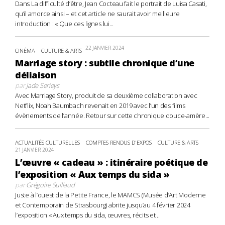
Dans La difficulté d’être, Jean Cocteau fait le portrait de Luisa Casati,
qu’il amorce ainsi – et cet article ne saurait avoir meilleure
introduction : « Que ces lignes lui...
22 JANVIER 2024
CINÉMA
CULTURE & ARTS
Marriage story : subtile chronique d’une
déliaison
par
Jade Serieys
Avec Marriage Story, produit de sa deuxième collaboration avec
Netflix, Noah Baumbach revenait en 2019 avec l’un des films
évènements de l’année. Retour sur cette chronique douce-amère...
ACTUALITÉS CULTURELLES
COMPTES RENDUS D'EXPOS
CULTURE & ARTS
21 JANVIER 2024
L’œuvre « cadeau » : itinéraire poétique de
l’exposition « Aux temps du sida »
par
Grégoire Suillaud
Juste à l’ouest de la Petite France, le MAMCS (Musée d’Art Moderne
et Contemporain de Strasbourg) abrite jusqu’au 4 février 2024
l’exposition « Aux temps du sida, œuvres, récits et...