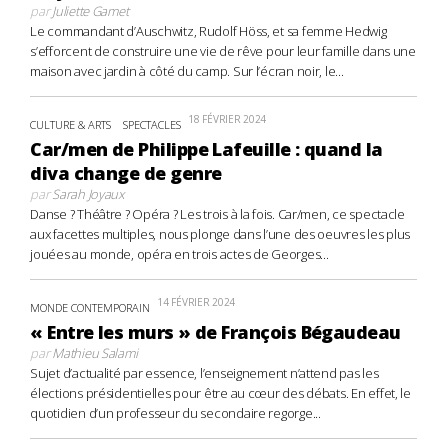
par
Juliette Gamet
Le commandant d’Auschwitz, Rudolf Höss, et sa femme Hedwig
s’efforcent de construire une vie de rêve pour leur famille dans une
maison avec jardin à côté du camp. Sur l’écran noir, le...
18 FÉVRIER 2024
CULTURE & ARTS
SPECTACLES
Car/men de Philippe Lafeuille : quand la
diva change de genre
par
Sarah Joyaux
Danse ? Théâtre ? Opéra ? Les trois à la fois. Car/men, ce spectacle
aux facettes multiples, nous plonge dans l’une des oeuvres les plus
jouées au monde, opéra en trois actes de Georges...
14 FÉVRIER 2024
MONDE CONTEMPORAIN
« Entre les murs » de François Bégaudeau
par
Mathieu Salami
Sujet d’actualité par essence, l’enseignement n’attend pas les
élections présidentielles pour être au cœur des débats. En effet, le
quotidien d’un professeur du secondaire regorge...