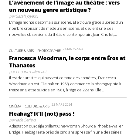
L’avènement de l’image au théâtre : vers
un nouveau genre artistique ?
par
Sarah Joyaux
L’image monte désormais sur scène. Elle trouve grâce auprès d’un
nombre croissant de metteurs en scène, et devient une des
nouvelles obsessions du théâtre contemporain. Jean Chollet,...
24 MARS 2024
CULTURE & ARTS
PHOTOGRAPHIE
Francesca Woodman, le corps entre Éros et
Thanatos
par
Louane Lallemant
Il est des artistes qui passent comme des comètes ; Francesca
Woodman en est. Elle naît en 1958, commence la photographie à
treize ans, et se suicide en 1981, à l’âge de 22 ans. Elle...
22 MARS 2024
CINÉMA
CULTURE & ARTS
Fleabag? It’ll (not) pass !
par
Jade Serieys
Adaptation du (déjà) brillant One-Woman Show de Phoebe-Waller
Bridge, Fleabag reste près de cinq ans après sa fin une des séries