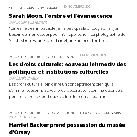
10 NOVEMBRE 2024
CULTURE & ARTS
PHOTOGRAPHIE
Sarah Moon, l’ombre et l’évanescence
par
Louane Lallemant
"La réalité c’est implacable. Je ne peux pas la photographier. J’ai
besoin de m’en évader pour m’en approcher." La photographie de
Sarah Moon est une fuite du réel, une histoire d'ombre...
3 NOVEMBRE 2024
ACTUALITÉS CULTURELLES
CULTURE & ARTS
Les droits culturels: nouveau leitmotiv des
politiques et institutions culturelles
par
Sarah Joyaux
Les droits culturels, loin d’être un concept récent bien qu’ils
s’affirment désormais avec force, apparaissent comme essentiels
pour repenser les politiques culturelles contemporaines....
ACTUALITÉS CULTURELLES
COMPTES RENDUS D'EXPOS
CULTURE & ARTS
20 OCTOBRE 2024
Harriet Backer prend possession du musée
d’Orsay