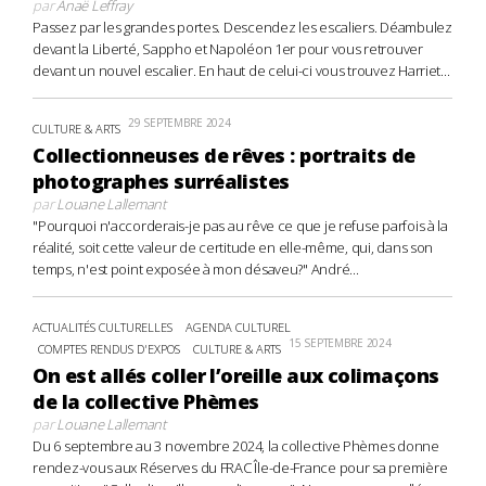
par
Anaë Leffray
Passez par les grandes portes. Descendez les escaliers. Déambulez
devant la Liberté, Sappho et Napoléon 1er pour vous retrouver
devant un nouvel escalier. En haut de celui-ci vous trouvez Harriet...
29 SEPTEMBRE 2024
CULTURE & ARTS
Collectionneuses de rêves : portraits de
photographes surréalistes
par
Louane Lallemant
"Pourquoi n'accorderais-je pas au rêve ce que je refuse parfois à la
réalité, soit cette valeur de certitude en elle-même, qui, dans son
temps, n'est point exposée à mon désaveu?" André...
ACTUALITÉS CULTURELLES
AGENDA CULTUREL
15 SEPTEMBRE 2024
COMPTES RENDUS D'EXPOS
CULTURE & ARTS
On est allés coller l’oreille aux colimaçons
de la collective Phèmes
par
Louane Lallemant
Du 6 septembre au 3 novembre 2024, la collective Phèmes donne
rendez-vous aux Réserves du FRAC Île-de-France pour sa première