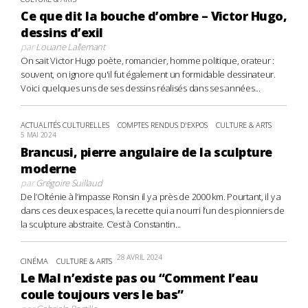
Ce que dit la bouche d’ombre – Victor Hugo,
dessins d’exil
par
Louane Lallemant
On sait Victor Hugo poète, romancier, homme politique, orateur :
souvent, on ignore qu'il fut également un formidable dessinateur.
Voici quelques uns de ses dessins réalisés dans ses années...
ACTUALITÉS CULTURELLES
COMPTES RENDUS D'EXPOS
CULTURE & ARTS
5 MAI 2024
Brancusi, pierre angulaire de la sculpture
moderne
par
Grégoire Suillaud
De l’Olténie à l’impasse Ronsin il y a près de 2000 km. Pourtant, il y a
dans ces deux espaces, la recette qui a nourri l’un des pionniers de
la sculpture abstraite. C’est à Constantin...
28 AVRIL 2024
CINÉMA
CULTURE & ARTS
Le Mal n’existe pas ou “Comment l’eau
coule toujours vers le bas”