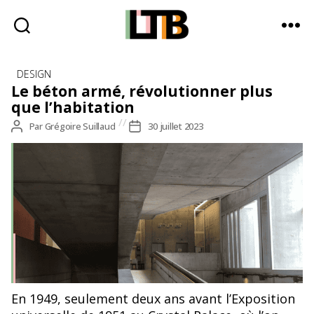
Le
Catégories
Tote
DESIGN
Bag
Le béton armé, révolutionner plus
-
que l’habitation
Média
Auteur
Par
Grégoire Suillaud
Date
30 juillet 2023
d'information
de
de
quotidienne
l’article
l’article
Rampe en béton du Centre National de la Danse, 1 rue
En 1949, seulement deux ans avant l’Exposition
Victor-Hugo, Pantin, architecte : Jacques Kalisz, 1965.