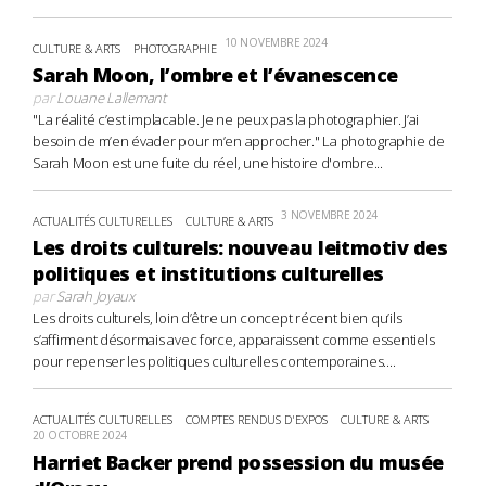
10 NOVEMBRE 2024
CULTURE & ARTS
PHOTOGRAPHIE
Sarah Moon, l’ombre et l’évanescence
par
Louane Lallemant
"La réalité c’est implacable. Je ne peux pas la photographier. J’ai
besoin de m’en évader pour m’en approcher." La photographie de
Sarah Moon est une fuite du réel, une histoire d'ombre...
3 NOVEMBRE 2024
ACTUALITÉS CULTURELLES
CULTURE & ARTS
Les droits culturels: nouveau leitmotiv des
politiques et institutions culturelles
par
Sarah Joyaux
Les droits culturels, loin d’être un concept récent bien qu’ils
s’affirment désormais avec force, apparaissent comme essentiels
pour repenser les politiques culturelles contemporaines....
ACTUALITÉS CULTURELLES
COMPTES RENDUS D'EXPOS
CULTURE & ARTS
20 OCTOBRE 2024
Harriet Backer prend possession du musée