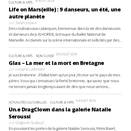
18 AOÛT 2024
CULTURE & ARTS
Life on Mars(eille) : 9 danseurs, un été, une
autre planète
par
Sarah Joyaux
Des coulisses aux calanques, bienvenue dans la vie des danseuses
et danseurs de (LA) HORDE, la troupe du Ballet National de
Marseille. Acclamés sur la scène internationale et sollicités par des...
28 JUILLET 2024
CULTURE & ARTS
NON CLASSÉ
Glas – La mer et la mort en Bretagne
par
Louane Lallemant
Je suis bretonne : il fallait bien qu'un jour j'écrive sur le pays de mes
pères. Vous qui connaissez la fierté bretonne, qui savez que nous
ne tenons jamais longtemps avant de dire que nous venons...
4 JUILLET 2024
ACTUALITÉS CULTURELLES
CULTURE & ARTS
Un.e DragClown dans la galerie Natalie
Seroussi
par
Grégoire Suillaud
En poussant les portes de la galerie Natalie Seroussi, Rémi Baert,