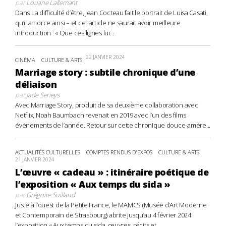
par
Louane Lallemant
Dans La difficulté d’être, Jean Cocteau fait le portrait de Luisa Casati,
qu’il amorce ainsi – et cet article ne saurait avoir meilleure
introduction : « Que ces lignes lui...
22 JANVIER 2024
CINÉMA
CULTURE & ARTS
Marriage story : subtile chronique d’une
déliaison
par
Jade Serieys
Avec Marriage Story, produit de sa deuxième collaboration avec
Netflix, Noah Baumbach revenait en 2019 avec l’un des films
évènements de l’année. Retour sur cette chronique douce-amère...
ACTUALITÉS CULTURELLES
COMPTES RENDUS D'EXPOS
CULTURE & ARTS
21 JANVIER 2024
L’œuvre « cadeau » : itinéraire poétique de
l’exposition « Aux temps du sida »
par
Grégoire Suillaud
Juste à l’ouest de la Petite France, le MAMCS (Musée d’Art Moderne
et Contemporain de Strasbourg) abrite jusqu’au 4 février 2024
l’exposition « Aux temps du sida, œuvres, récits et...