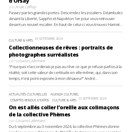
d’Orsay
par
Anaë Leffray
Passez par les grandes portes. Descendez les escaliers. Déambulez
devant la Liberté, Sappho et Napoléon 1er pour vous retrouver
devant un nouvel escalier. En haut de celui-ci vous trouvez Harriet...
29 SEPTEMBRE 2024
CULTURE & ARTS
Collectionneuses de rêves : portraits de
photographes surréalistes
par
Louane Lallemant
"Pourquoi n'accorderais-je pas au rêve ce que je refuse parfois à la
réalité, soit cette valeur de certitude en elle-même, qui, dans son
temps, n'est point exposée à mon désaveu?" André...
ACTUALITÉS CULTURELLES
AGENDA CULTUREL
15 SEPTEMBRE 2024
COMPTES RENDUS D'EXPOS
CULTURE & ARTS
On est allés coller l’oreille aux colimaçons
de la collective Phèmes
par
Louane Lallemant
Du 6 septembre au 3 novembre 2024, la collective Phèmes donne