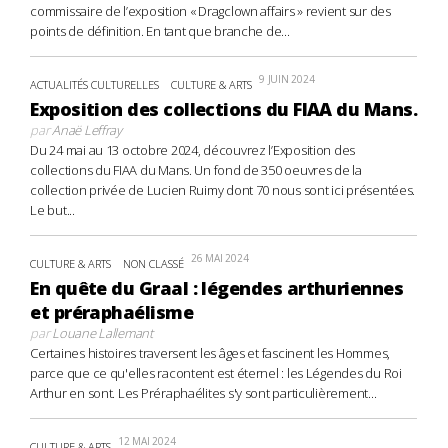
commissaire de l’exposition « Dragclown affairs » revient sur des
points de définition. En tant que branche de...
9 JUIN 2024
ACTUALITÉS CULTURELLES
CULTURE & ARTS
Exposition des collections du FIAA du Mans.
par
Anaë Leffray
Du 24 mai au 13 octobre 2024, découvrez l’Exposition des
collections du FIAA du Mans. Un fond de 350 oeuvres de la
collection privée de Lucien Ruimy dont 70 nous sont ici présentées.
Le but...
26 MAI 2024
CULTURE & ARTS
NON CLASSÉ
En quête du Graal : légendes arthuriennes
et préraphaélisme
par
Louane Lallemant
Certaines histoires traversent les âges et fascinent les Hommes,
parce que ce qu'elles racontent est éternel : les Légendes du Roi
Arthur en sont. Les Préraphaélites s'y sont particulièrement...
12 MAI 2024
CULTURE & ARTS