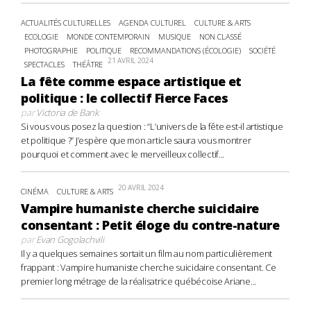
ACTUALITÉS CULTURELLES
AGENDA CULTUREL
CULTURE & ARTS
ECOLOGIE
MONDE CONTEMPORAIN
MUSIQUE
NON CLASSÉ
PHOTOGRAPHIE
POLITIQUE
RECOMMANDATIONS (ÉCOLOGIE)
SOCIÉTÉ
21 AVRIL 2024
SPECTACLES
THÉÂTRE
La fête comme espace artistique et
politique : le collectif Fierce Faces
par
Victoria de Bank
Si vous vous posez la question : “L’univers de la fête est-il artistique
et politique ?” J’espère que mon article saura vous montrer
pourquoi et comment avec le merveilleux collectif...
20 AVRIL 2024
CINÉMA
CULTURE & ARTS
Vampire humaniste cherche suicidaire
consentant : Petit éloge du contre-nature
par
Evan Gogolachvili
Il y a quelques semaines sortait un film au nom particulièrement
frappant : Vampire humaniste cherche suicidaire consentant. Ce
premier long métrage de la réalisatrice québécoise Ariane...