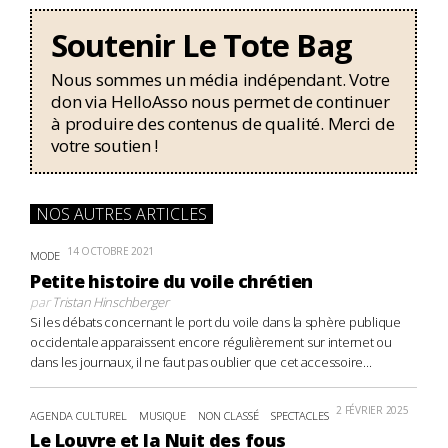
Soutenir Le Tote Bag
Nous sommes un média indépendant. Votre
don via HelloAsso nous permet de continuer
à produire des contenus de qualité. Merci de
votre soutien !
NOS AUTRES ARTICLES
14 OCTOBRE 2021
MODE
Petite histoire du voile chrétien
par
Tristan Hinschberger
Si les débats concernant le port du voile dans la sphère publique
occidentale apparaissent encore régulièrement sur internet ou
dans les journaux, il ne faut pas oublier que cet accessoire...
2 FÉVRIER 2025
AGENDA CULTUREL
MUSIQUE
NON CLASSÉ
SPECTACLES
Le Louvre et la Nuit des fous