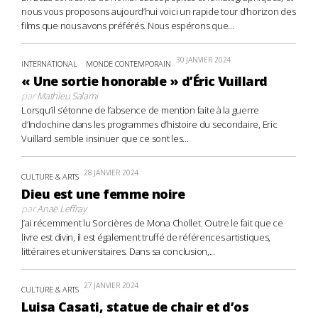
nous vous proposons aujourd’hui voici un rapide tour d’horizon des
films que nous avons préférés. Nous espérons que...
30 JANVIER 2024
INTERNATIONAL
MONDE CONTEMPORAIN
« Une sortie honorable » d’Éric Vuillard
par
Mathieu Salami
Lorsqu’il s’étonne de l’absence de mention faite à la guerre
d’Indochine dans les programmes d’histoire du secondaire, Eric
Vuillard semble insinuer que ce sont les...
28 JANVIER 2024
CULTURE & ARTS
Dieu est une femme noire
par
Anaë Leffray
J’ai récemment lu Sorcières de Mona Chollet. Outre le fait que ce
livre est divin, il est également truffé de références artistiques,
littéraires et universitaires. Dans sa conclusion,...
27 JANVIER 2024
CULTURE & ARTS
Luisa Casati, statue de chair et d’os