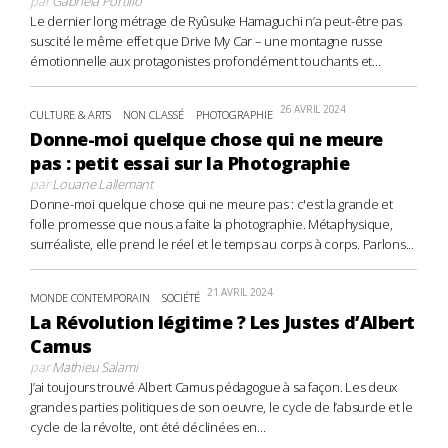
par
Gabriela Portillo
Le dernier long métrage de Ryûsuke Hamaguchi n’a peut-être pas
suscité le même effet que Drive My Car – une montagne russe
émotionnelle aux protagonistes profondément touchants et...
26 AVRIL 2024
CULTURE & ARTS
NON CLASSÉ
PHOTOGRAPHIE
Donne-moi quelque chose qui ne meure
pas : petit essai sur la Photographie
par
Louane Lallemant
Donne-moi quelque chose qui ne meure pas : c'est la grande et
folle promesse que nous a faite la photographie. Métaphysique,
surréaliste, elle prend le réel et le temps au corps à corps. Parlons...
21 AVRIL 2024
MONDE CONTEMPORAIN
SOCIÉTÉ
La Révolution légitime ? Les Justes d’Albert
Camus
par
Mathieu Salami
J’ai toujours trouvé Albert Camus pédagogue à sa façon. Les deux
grandes parties politiques de son oeuvre, le cycle de l’absurde et le
cycle de la révolte, ont été déclinées en...