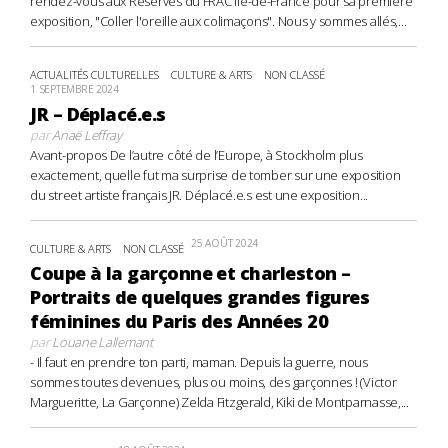
rendez-vous aux Réserves du FRAC Île-de-France pour sa première
exposition, "Coller l'oreille aux colimaçons". Nous y sommes allés,...
ACTUALITÉS CULTURELLES
CULTURE & ARTS
NON CLASSÉ
1 SEPTEMBRE 2024
JR – Déplacé.e.s
par
Anaë Leffray
Avant-propos De l’autre côté de l’Europe, à Stockholm plus
exactement, quelle fut ma surprise de tomber sur une exposition
du street artiste français JR. Déplacé.e.s est une exposition...
25 AOÛT 2024
CULTURE & ARTS
NON CLASSÉ
Coupe à la garçonne et charleston –
Portraits de quelques grandes figures
féminines du Paris des Années 20
par
Louane Lallemant
- Il faut en prendre ton parti, maman. Depuis la guerre, nous
sommes toutes devenues, plus ou moins, des garçonnes ! (Victor
Margueritte, La Garçonne) Zelda Fitzgerald, Kiki de Montparnasse,...