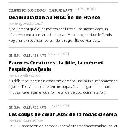
11 FÉVRIER 2024
COMPTES RENDUS D'EXPOS
CULTURE & ARTS
Déambulation au FRAC Île-de-France
par
Grégoire Suillaud
À seulement quelques mètres des Buttes-Chaumont, dans un
bâtiment conçu par l’architecte Jean-Marc Lalo, se situe le Fonds
Régional d’Art Contemporain de la région Île-de-France....
6 FÉVRIER 2024
CINÉMA
CULTURE & ARTS
Pauvres Créatures : la fille, la mère et
l’esprit (mal)sain
par
Gabriela Portillo
Au début, tout est noir. Assez timidement, une musique commence
à jouer. Tout à coup, une femme apparaît. Une figure inconnue,
imposante, élégante, que l’on regarde de dos, comme si l’on...
1 FÉVRIER 2024
CINÉMA
CULTURE & ARTS
Les coups de cœur 2023 de la rédac cinéma
par
Evan Gogolachvili
En 2023 sont sortis de nombreuses pépites cinématographiques, et