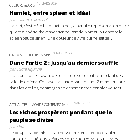
10 MARS 2024
CULTURE & ARTS
Hamlet, entre spleen et idéal
par
Louane Lallemant
Hamlet, c'est le "to be or not to be", la parfaite représentation de ce
qu'est la poésie shakespearienne, l'art de Moreau ou encore le
spleen baudelairien : une douleur de vivre qui ne sait se...
9 MARS 2024
CINÉMA
CULTURE & ARTS
Dune Partie 2 : Jusqu’au dernier souffle
par
Lucile Aquilina
Il faut un moment avant de reprendre ses esprits en sortant de la
salle de cinéma. C’est avec la bande son de Hans Zimmer encore
dans les oreilles, des images de désert encore dans les yeux et...
9 MARS 2024
ACTUALITÉS
MONDE CONTEMPORAIN
Les riches prospèrent pendant que le
peuple se divise
par
SEM
Le peuple se déchire, les riches se marrent : pro-palestiniens
contre pro-israéliens, grévistes contre non-grévistes, pauvres