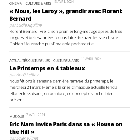
13 AVRIL 2024
CINÉMA
CULTURE & ARTS
« Nous, les Leroy », grandir avec Florent
Bernard
par
Lucile Aquilina
Florent Bernard livre ici son premier long-métrage après de très
longues et belles années à nous faire rire avec les sketchs de
Golden Moustache puis l’inratable podcast « Le...
11 AVRIL 2024
ACTUALITÉS CULTURELLES
CULTURE & ARTS
Le Printemps en 4 tableaux
par
Anaë Leffray
Nous fêtions la semaine dernière l’arrivée du printemps, le
mercredi 21 mars. Même si la crise climatique actuelle tend à
effacer les saisons, en peinture, ce concept est bel et bien
présent....
7 AVRIL 2024
MUSIQUE
Eric Nam invite Paris dans sa « House on
the Hill »
par
Solène Finet