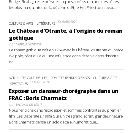
Bridge, Fleabag reste près de cinq ans après sa fin une des séries
les plus marquantes de la décennie. Et, le Hot Priest avait beau...
20 MARS 2024
CULTURE & ARTS
LITTÉRATURE
Le Château d’Otrante, à l’origine du roman
gothique
par
Mathis Blomme
Le roman gothique naît en 1764 avec le Château d’Otrante d’Horace
Walpole, récit qui a eu une influence considérable dans l’histoire
de...
ACTUALITÉS CULTURELLES
COMPTES RENDUS D'EXPOS
CULTURE & ARTS
17 MARS 2024
SPECTACLES
Exposer un danseur-chorégraphe dans un
FRAC : Boris Charmatz
par
Victoria de Bank
Nous rentrons dans l’exposition et sommes confrontés au premier
film (Les Disparates, 1999). Sur un très grand écran, grandeur nature
Boris Charmatz danse un solo décalé, humoristique,...