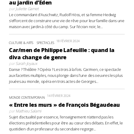
au jardin d’Eden
par
Juliette Gamet
Le commandant d’Auschwitz, Rudolf Höss, et sa femme Hedwig
s’efforcent de construire une vie de rêve pour leur famille dans une
maison avec jardin à côté du camp. Sur l’écran noir, le...
18 FÉVRIER 2024
CULTURE & ARTS
SPECTACLES
Car/men de Philippe Lafeuille : quand la
diva change de genre
par
Sarah Joyaux
Danse ? Théâtre ? Opéra ? Les trois à la fois. Car/men, ce spectacle
aux facettes multiples, nous plonge dans l’une des oeuvres les plus
jouées au monde, opéra en trois actes de Georges...
14 FÉVRIER 2024
MONDE CONTEMPORAIN
« Entre les murs » de François Bégaudeau
par
Mathieu Salami
Sujet d’actualité par essence, l’enseignement n’attend pas les
élections présidentielles pour être au cœur des débats. En effet, le
quotidien d’un professeur du secondaire regorge...