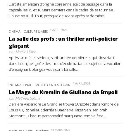
L’artiste américain d’origine coréenne était de passage dans la
capitale les 15 et 16 Mars derniers dans le cadre de sa tournée
House on a Hill Tour, presque deux ans après sa dernière...
6 AVRIL 2024
CINÉMA
CULTURE & ARTS
La salle des profs : un thriller anti-policier
glaçant
par
Maëlle Ullmo
Après Un métier sérieux, sorti l’année dernière et qui s’inscrivait
dans la longue lignée des films d’école traitant le sujet de la vocation
d’enseignant, plongez-vous dans La salle...
4 AVRIL 2024
INTERNATIONAL
MONDE CONTEMPORAIN
Le Mage du Kremlin de Giuliano da Empoli
par
Mathieu Salami
Derrière Alexandre Le Grand se trouvait Aristote ; dans l’ombre de
Louis XIII, Richelieu ; derrière Daenerys Targaryen, ser Jorah
Mormont… Chaque personnalité marquante semble être...
31 MARS 2024