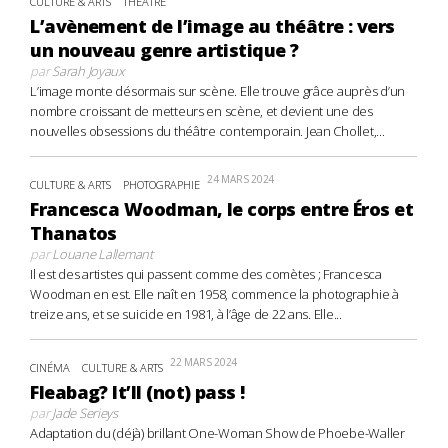
CULTURE & ARTS
THÉÂTRE
L’avènement de l’image au théâtre : vers
un nouveau genre artistique ?
par
Sarah Joyaux
L’image monte désormais sur scène. Elle trouve grâce auprès d’un
nombre croissant de metteurs en scène, et devient une des
nouvelles obsessions du théâtre contemporain. Jean Chollet,...
24 MARS 2024
CULTURE & ARTS
PHOTOGRAPHIE
Francesca Woodman, le corps entre Éros et
Thanatos
par
Louane Lallemant
Il est des artistes qui passent comme des comètes ; Francesca
Woodman en est. Elle naît en 1958, commence la photographie à
treize ans, et se suicide en 1981, à l’âge de 22 ans. Elle...
22 MARS 2024
CINÉMA
CULTURE & ARTS
Fleabag? It’ll (not) pass !
par
Jade Serieys
Adaptation du (déjà) brillant One-Woman Show de Phoebe-Waller