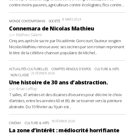
contre moins pauvres, agriculteurs contre écologistes, flics contre...
8 MARS 2024
MONDE CONTEMPORAIN
SOCIÉTÉ
Connemara de Nicolas Mathieu
par
Mathieu Salami
Cinq ans après le sacre par l’Académie Goncourt, l’auteur vosgien
Nicolas Mathieu renoue avec ses racines par son roman reprenant
le titre de la célèbre chanson populaire de Michel...
ACTUALITÉS CULTURELLES
COMPTES RENDUS D'EXPOS
CULTURE & ARTS
25 FÉVRIER 2024
NON CLASSÉ
Une histoire de 30 ans d’abstraction.
par
Anaë Leffray
7 salles, 47 artistes et des dizaines d’oeuvres pour décrire le choix
d’artistes, entre les années 60 et 80, de se tourner vers la peinture
abstraite. Du 10 février au 9 juin est...
18 FÉVRIER 2024
CINÉMA
CULTURE & ARTS
La zone d’intérêt : médiocrité horrifiante