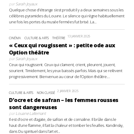
par
Sarah Joyaux
Quelque chose d’étrange s’est produit il y a deux semaines sous les
célèbres pyramides du Louvre. Le silence qui règne habituellement
une fois les portes du musée fermées fut brisé. La...
13 JANVIER 2025
CINÉMA
CULTURE & ARTS
THÉÂTRE
« Ceux qui rougissent » : petite ode aux
Option théâtre
par
Sarah Joyaux
Ceux qui rougissent. Ceux qui clament, crient, pleurent, jouent,
sourient. Timidement, les yeux baissés parfois. Mais qui se relèvent
progressivement. Bienvenue au cœur de l’Option théâtre....
2 JANVIER 2025
CULTURE & ARTS
NON CLASSÉ
D’ocre et de safran – les femmes rousses
sont dangereuses
par
Louane Lallemant
Il est d’ocre et d’agate, de safran et de cornaline. Il brûle dans le
haut d’une flamme, il fait la chaleur et tomber les feuilles. Kandinsky,
dans Du spirituel dans l’art et...