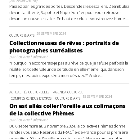
Passez par les grandes portes. Descendez les escaliers. Déambulez
devant la Liberté, Sappho et Napoléon 1er pour vous retrouver
devant un nouvel escalier. En haut de celui-ci vous trouvez Harriet...
29 SEPTEMBRE 2024
CULTURE & ARTS
Collectionneuses de rêves : portraits de
photographes surréalistes
par
Louane Lallemant
"Pourquoi n'accorderais-je pas au rêve ce que je refuse parfois à la
réalité, soit cette valeur de certitude en elle-même, qui, dans son
temps, n'est point exposée à mon désaveu?" André...
ACTUALITÉS CULTURELLES
AGENDA CULTUREL
15 SEPTEMBRE 2024
COMPTES RENDUS D'EXPOS
CULTURE & ARTS
On est allés coller l’oreille aux colimaçons
de la collective Phèmes
par
Louane Lallemant
Du 6 septembre au 3 novembre 2024, la collective Phèmes donne
rendez-vous aux Réserves du FRAC Île-de-France pour sa première
exposition, "Coller l'oreille aux colimaçons". Nous y sommes allés,...