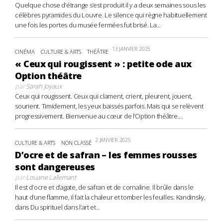
Quelque chose d’étrange s’est produit il y a deux semaines sous les
célèbres pyramides du Louvre. Le silence qui règne habituellement
une fois les portes du musée fermées fut brisé. La...
13 JANVIER 2025
CINÉMA
CULTURE & ARTS
THÉÂTRE
« Ceux qui rougissent » : petite ode aux
Option théâtre
par
Sarah Joyaux
Ceux qui rougissent. Ceux qui clament, crient, pleurent, jouent,
sourient. Timidement, les yeux baissés parfois. Mais qui se relèvent
progressivement. Bienvenue au cœur de l’Option théâtre....
2 JANVIER 2025
CULTURE & ARTS
NON CLASSÉ
D’ocre et de safran – les femmes rousses
sont dangereuses
par
Louane Lallemant
Il est d’ocre et d’agate, de safran et de cornaline. Il brûle dans le
haut d’une flamme, il fait la chaleur et tomber les feuilles. Kandinsky,
dans Du spirituel dans l’art et...