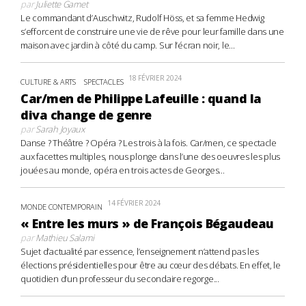
par
Juliette Gamet
Le commandant d’Auschwitz, Rudolf Höss, et sa femme Hedwig
s’efforcent de construire une vie de rêve pour leur famille dans une
maison avec jardin à côté du camp. Sur l’écran noir, le...
18 FÉVRIER 2024
CULTURE & ARTS
SPECTACLES
Car/men de Philippe Lafeuille : quand la
diva change de genre
par
Sarah Joyaux
Danse ? Théâtre ? Opéra ? Les trois à la fois. Car/men, ce spectacle
aux facettes multiples, nous plonge dans l’une des oeuvres les plus
jouées au monde, opéra en trois actes de Georges...
14 FÉVRIER 2024
MONDE CONTEMPORAIN
« Entre les murs » de François Bégaudeau
par
Mathieu Salami
Sujet d’actualité par essence, l’enseignement n’attend pas les
élections présidentielles pour être au cœur des débats. En effet, le
quotidien d’un professeur du secondaire regorge...