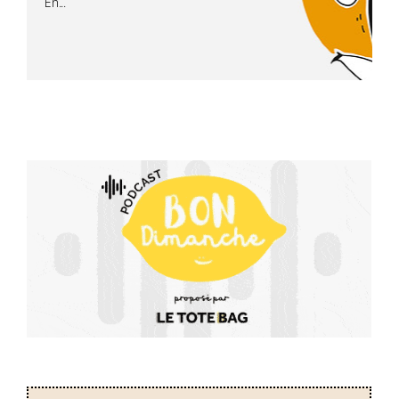
En...