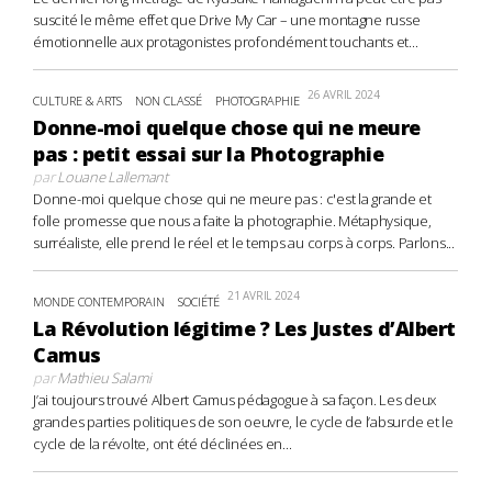
suscité le même effet que Drive My Car – une montagne russe
émotionnelle aux protagonistes profondément touchants et...
26 AVRIL 2024
CULTURE & ARTS
NON CLASSÉ
PHOTOGRAPHIE
Donne-moi quelque chose qui ne meure
pas : petit essai sur la Photographie
par
Louane Lallemant
Donne-moi quelque chose qui ne meure pas : c'est la grande et
folle promesse que nous a faite la photographie. Métaphysique,
surréaliste, elle prend le réel et le temps au corps à corps. Parlons...
21 AVRIL 2024
MONDE CONTEMPORAIN
SOCIÉTÉ
La Révolution légitime ? Les Justes d’Albert
Camus
par
Mathieu Salami
J’ai toujours trouvé Albert Camus pédagogue à sa façon. Les deux
grandes parties politiques de son oeuvre, le cycle de l’absurde et le
cycle de la révolte, ont été déclinées en...