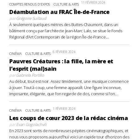
11 FÉVRIER 2024
COMPTES RENDUS D'EXPOS
CULTURE & ARTS
Déambulation au FRAC Île-de-France
par
Grégoire Suillaud
À seulement quelques mètres des Buttes-Chaumont, dans un
bâtiment conçu par l’architecte Jean-Marc Lalo, se situe le Fonds
Régional d’Art Contemporain de la région Île-de-France....
6 FÉVRIER 2024
CINÉMA
CULTURE & ARTS
Pauvres Créatures : la fille, la mère et
l’esprit (mal)sain
par
Gabriela Portillo
Au début, tout est noir. Assez timidement, une musique commence
à jouer. Tout à coup, une femme apparaît. Une figure inconnue,
imposante, élégante, que l’on regarde de dos, comme si l’on...
1 FÉVRIER 2024
CINÉMA
CULTURE & ARTS
Les coups de cœur 2023 de la rédac cinéma
par
Evan Gogolachvili
En 2023 sont sortis de nombreuses pépites cinématographiques, et
nous vous proposons aujourd’hui voici un rapide tour d’horizon des