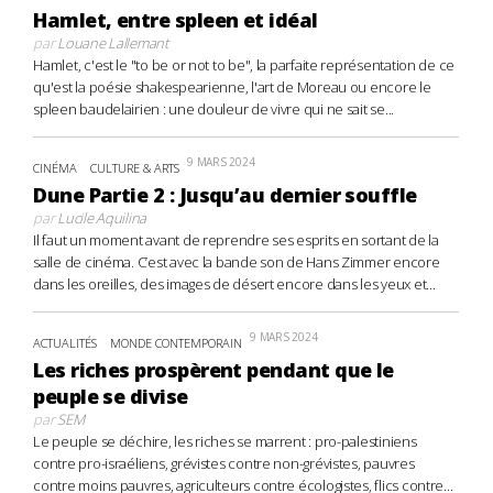
Hamlet, entre spleen et idéal
par
Louane Lallemant
Hamlet, c'est le "to be or not to be", la parfaite représentation de ce
qu'est la poésie shakespearienne, l'art de Moreau ou encore le
spleen baudelairien : une douleur de vivre qui ne sait se...
9 MARS 2024
CINÉMA
CULTURE & ARTS
Dune Partie 2 : Jusqu’au dernier souffle
par
Lucile Aquilina
Il faut un moment avant de reprendre ses esprits en sortant de la
salle de cinéma. C’est avec la bande son de Hans Zimmer encore
dans les oreilles, des images de désert encore dans les yeux et...
9 MARS 2024
ACTUALITÉS
MONDE CONTEMPORAIN
Les riches prospèrent pendant que le
peuple se divise
par
SEM
Le peuple se déchire, les riches se marrent : pro-palestiniens
contre pro-israéliens, grévistes contre non-grévistes, pauvres
contre moins pauvres, agriculteurs contre écologistes, flics contre...