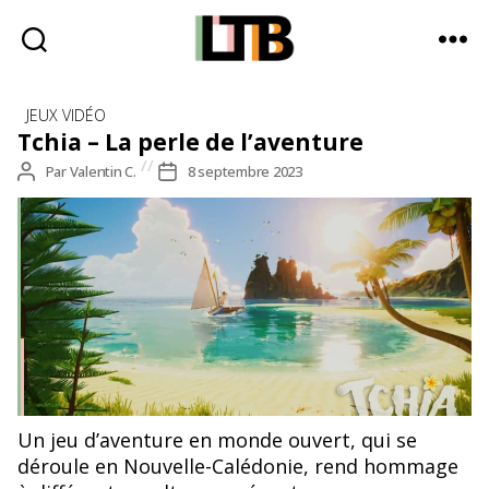
Le
Catégories
Tote
JEUX VIDÉO
Bag
Tchia – La perle de l’aventure
-
Auteur
Par
Valentin C.
Date
8 septembre 2023
Média
de
de
d'information
l’article
l’article
quotidienne
Un jeu d’aventure en monde ouvert, qui se
déroule en Nouvelle-Calédonie, rend hommage