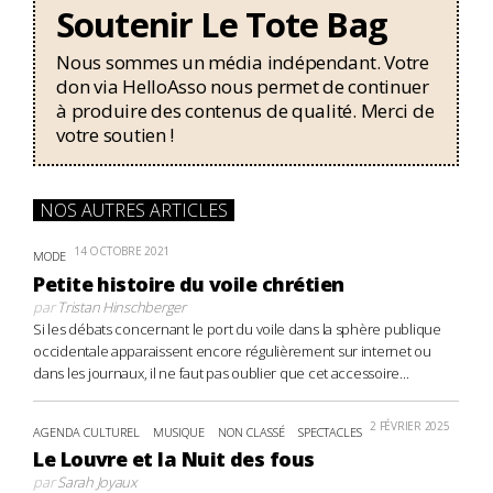
Soutenir Le Tote Bag
Nous sommes un média indépendant. Votre
don via HelloAsso nous permet de continuer
à produire des contenus de qualité. Merci de
votre soutien !
NOS AUTRES ARTICLES
14 OCTOBRE 2021
MODE
Petite histoire du voile chrétien
par
Tristan Hinschberger
Si les débats concernant le port du voile dans la sphère publique
occidentale apparaissent encore régulièrement sur internet ou
dans les journaux, il ne faut pas oublier que cet accessoire...
2 FÉVRIER 2025
AGENDA CULTUREL
MUSIQUE
NON CLASSÉ
SPECTACLES
Le Louvre et la Nuit des fous
par
Sarah Joyaux