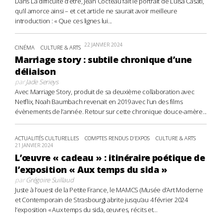
Dans La difficulté d’être, Jean Cocteau fait le portrait de Luisa Casati,
qu’il amorce ainsi – et cet article ne saurait avoir meilleure
introduction : « Que ces lignes lui...
22 JANVIER 2024
CINÉMA
CULTURE & ARTS
Marriage story : subtile chronique d’une
déliaison
par
Jade Serieys
Avec Marriage Story, produit de sa deuxième collaboration avec
Netflix, Noah Baumbach revenait en 2019 avec l’un des films
évènements de l’année. Retour sur cette chronique douce-amère...
ACTUALITÉS CULTURELLES
COMPTES RENDUS D'EXPOS
CULTURE & ARTS
21 JANVIER 2024
L’œuvre « cadeau » : itinéraire poétique de
l’exposition « Aux temps du sida »
par
Grégoire Suillaud
Juste à l’ouest de la Petite France, le MAMCS (Musée d’Art Moderne
et Contemporain de Strasbourg) abrite jusqu’au 4 février 2024
l’exposition « Aux temps du sida, œuvres, récits et...