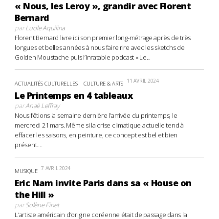
« Nous, les Leroy », grandir avec Florent
Bernard
par
Lucile Aquilina
Florent Bernard livre ici son premier long-métrage après de très
longues et belles années à nous faire rire avec les sketchs de
Golden Moustache puis l’inratable podcast « Le...
11 AVRIL 2024
ACTUALITÉS CULTURELLES
CULTURE & ARTS
Le Printemps en 4 tableaux
par
Anaë Leffray
Nous fêtions la semaine dernière l’arrivée du printemps, le
mercredi 21 mars. Même si la crise climatique actuelle tend à
effacer les saisons, en peinture, ce concept est bel et bien
présent....
7 AVRIL 2024
MUSIQUE
Eric Nam invite Paris dans sa « House on
the Hill »
par
Solène Finet
L’artiste américain d’origine coréenne était de passage dans la