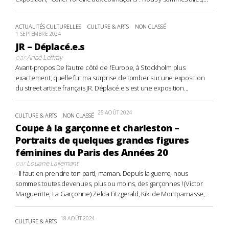
ACTUALITÉS CULTURELLES
CULTURE & ARTS
NON CLASSÉ
1 SEPTEMBRE 2024
JR – Déplacé.e.s
par
Anaë Leffray
Avant-propos De l’autre côté de l’Europe, à Stockholm plus
exactement, quelle fut ma surprise de tomber sur une exposition
du street artiste français JR. Déplacé.e.s est une exposition...
25 AOÛT 2024
CULTURE & ARTS
NON CLASSÉ
Coupe à la garçonne et charleston –
Portraits de quelques grandes figures
féminines du Paris des Années 20
par
Louane Lallemant
- Il faut en prendre ton parti, maman. Depuis la guerre, nous
sommes toutes devenues, plus ou moins, des garçonnes ! (Victor
Margueritte, La Garçonne) Zelda Fitzgerald, Kiki de Montparnasse,...
18 AOÛT 2024
CULTURE & ARTS