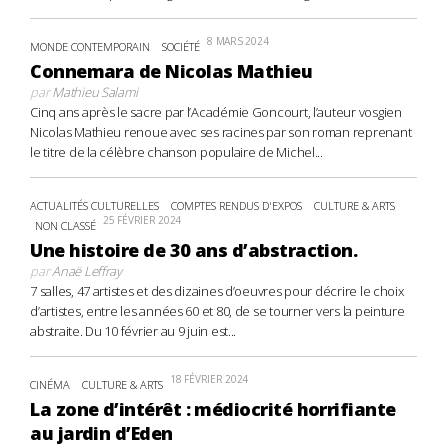
8 MARS 2024
MONDE CONTEMPORAIN
SOCIÉTÉ
Connemara de Nicolas Mathieu
par
Mathieu Salami
Cinq ans après le sacre par l’Académie Goncourt, l’auteur vosgien
Nicolas Mathieu renoue avec ses racines par son roman reprenant
le titre de la célèbre chanson populaire de Michel...
ACTUALITÉS CULTURELLES
COMPTES RENDUS D'EXPOS
CULTURE & ARTS
25 FÉVRIER 2024
NON CLASSÉ
Une histoire de 30 ans d’abstraction.
par
Anaë Leffray
7 salles, 47 artistes et des dizaines d’oeuvres pour décrire le choix
d’artistes, entre les années 60 et 80, de se tourner vers la peinture
abstraite. Du 10 février au 9 juin est...
18 FÉVRIER 2024
CINÉMA
CULTURE & ARTS
La zone d’intérêt : médiocrité horrifiante
au jardin d’Eden