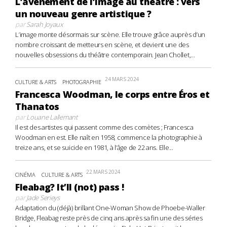
L’avènement de l’image au théâtre : vers
un nouveau genre artistique ?
par
Sarah Joyaux
L’image monte désormais sur scène. Elle trouve grâce auprès d’un
nombre croissant de metteurs en scène, et devient une des
nouvelles obsessions du théâtre contemporain. Jean Chollet,...
24 MARS 2024
CULTURE & ARTS
PHOTOGRAPHIE
Francesca Woodman, le corps entre Éros et
Thanatos
par
Louane Lallemant
Il est des artistes qui passent comme des comètes ; Francesca
Woodman en est. Elle naît en 1958, commence la photographie à
treize ans, et se suicide en 1981, à l’âge de 22 ans. Elle...
22 MARS 2024
CINÉMA
CULTURE & ARTS
Fleabag? It’ll (not) pass !
par
Jade Serieys
Adaptation du (déjà) brillant One-Woman Show de Phoebe-Waller
Bridge, Fleabag reste près de cinq ans après sa fin une des séries