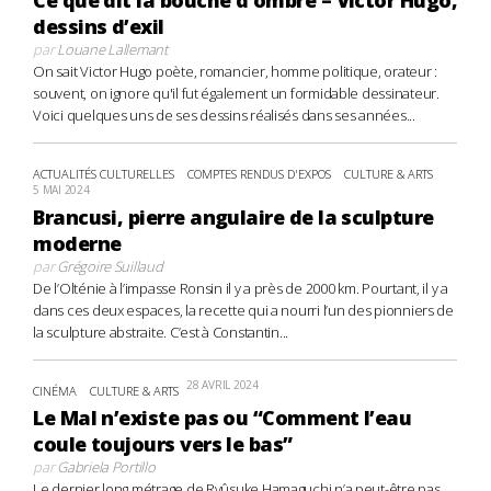
dessins d’exil
par
Louane Lallemant
On sait Victor Hugo poète, romancier, homme politique, orateur :
souvent, on ignore qu'il fut également un formidable dessinateur.
Voici quelques uns de ses dessins réalisés dans ses années...
ACTUALITÉS CULTURELLES
COMPTES RENDUS D'EXPOS
CULTURE & ARTS
5 MAI 2024
Brancusi, pierre angulaire de la sculpture
moderne
par
Grégoire Suillaud
De l’Olténie à l’impasse Ronsin il y a près de 2000 km. Pourtant, il y a
dans ces deux espaces, la recette qui a nourri l’un des pionniers de
la sculpture abstraite. C’est à Constantin...
28 AVRIL 2024
CINÉMA
CULTURE & ARTS
Le Mal n’existe pas ou “Comment l’eau
coule toujours vers le bas”
par
Gabriela Portillo
Le dernier long métrage de Ryûsuke Hamaguchi n’a peut-être pas