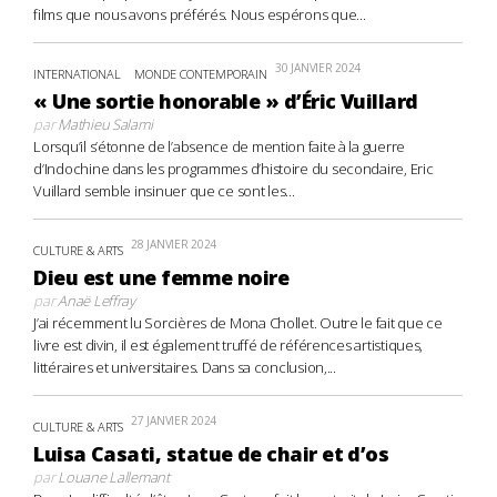
films que nous avons préférés. Nous espérons que...
30 JANVIER 2024
INTERNATIONAL
MONDE CONTEMPORAIN
« Une sortie honorable » d’Éric Vuillard
par
Mathieu Salami
Lorsqu’il s’étonne de l’absence de mention faite à la guerre
d’Indochine dans les programmes d’histoire du secondaire, Eric
Vuillard semble insinuer que ce sont les...
28 JANVIER 2024
CULTURE & ARTS
Dieu est une femme noire
par
Anaë Leffray
J’ai récemment lu Sorcières de Mona Chollet. Outre le fait que ce
livre est divin, il est également truffé de références artistiques,
littéraires et universitaires. Dans sa conclusion,...
27 JANVIER 2024
CULTURE & ARTS
Luisa Casati, statue de chair et d’os
par
Louane Lallemant