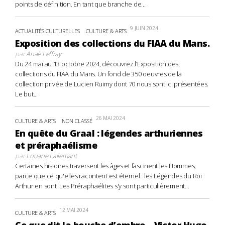
points de définition. En tant que branche de...
9 JUIN 2024
ACTUALITÉS CULTURELLES
CULTURE & ARTS
Exposition des collections du FIAA du Mans.
par
Anaë Leffray
Du 24 mai au 13 octobre 2024, découvrez l’Exposition des
collections du FIAA du Mans. Un fond de 350 oeuvres de la
collection privée de Lucien Ruimy dont 70 nous sont ici présentées.
Le but...
26 MAI 2024
CULTURE & ARTS
NON CLASSÉ
En quête du Graal : légendes arthuriennes
et préraphaélisme
par
Louane Lallemant
Certaines histoires traversent les âges et fascinent les Hommes,
parce que ce qu'elles racontent est éternel : les Légendes du Roi
Arthur en sont. Les Préraphaélites s'y sont particulièrement...
12 MAI 2024
CULTURE & ARTS
Ce que dit la bouche d’ombre – Victor Hugo,