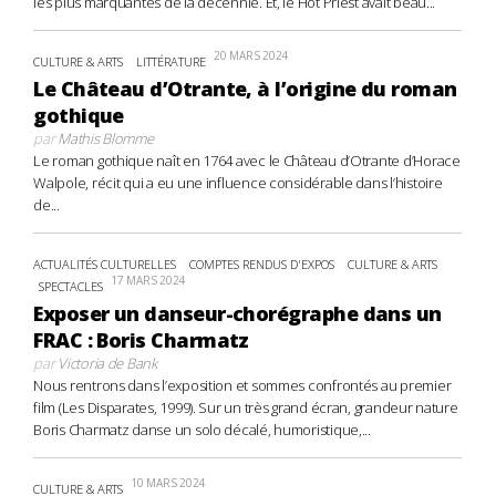
les plus marquantes de la décennie. Et, le Hot Priest avait beau...
20 MARS 2024
CULTURE & ARTS
LITTÉRATURE
Le Château d’Otrante, à l’origine du roman
gothique
par
Mathis Blomme
Le roman gothique naît en 1764 avec le Château d’Otrante d’Horace
Walpole, récit qui a eu une influence considérable dans l’histoire
de...
ACTUALITÉS CULTURELLES
COMPTES RENDUS D'EXPOS
CULTURE & ARTS
17 MARS 2024
SPECTACLES
Exposer un danseur-chorégraphe dans un
FRAC : Boris Charmatz
par
Victoria de Bank
Nous rentrons dans l’exposition et sommes confrontés au premier
film (Les Disparates, 1999). Sur un très grand écran, grandeur nature
Boris Charmatz danse un solo décalé, humoristique,...
10 MARS 2024
CULTURE & ARTS