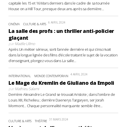
capitale les 15 et 16 Mars derniers dans le cadre de sa tournée
House on a Hill Tour, presque deux ans après sa dernière...
6 AVRIL 2024
CINÉMA
CULTURE & ARTS
La salle des profs : un thriller anti-policier
glaçant
par
Maëlle Ullmo
Après Un métier sérieux, sorti l’année dernière et qui s’inscrivait
dans la longue lignée des films d’école traitant le sujet de la vocation
d’enseignant, plongez-vous dans La salle...
4 AVRIL 2024
INTERNATIONAL
MONDE CONTEMPORAIN
Le Mage du Kremlin de Giuliano da Empoli
par
Mathieu Salami
Derrière Alexandre Le Grand se trouvait Aristote ; dans l’ombre de
Louis XIII, Richelieu ; derrière Daenerys Targaryen, ser Jorah
Mormont… Chaque personnalité marquante semble être...
31 MARS 2024
CULTURE & ARTS
THÉÂTRE