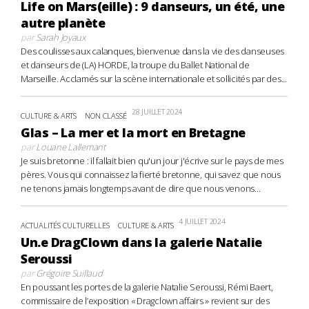
Life on Mars(eille) : 9 danseurs, un été, une
autre planète
par
Sarah Joyaux
Des coulisses aux calanques, bienvenue dans la vie des danseuses
et danseurs de (LA) HORDE, la troupe du Ballet National de
Marseille. Acclamés sur la scène internationale et sollicités par des...
28 JUILLET 2024
CULTURE & ARTS
NON CLASSÉ
Glas – La mer et la mort en Bretagne
par
Louane Lallemant
Je suis bretonne : il fallait bien qu'un jour j'écrive sur le pays de mes
pères. Vous qui connaissez la fierté bretonne, qui savez que nous
ne tenons jamais longtemps avant de dire que nous venons...
4 JUILLET 2024
ACTUALITÉS CULTURELLES
CULTURE & ARTS
Un.e DragClown dans la galerie Natalie
Seroussi
par
Grégoire Suillaud
En poussant les portes de la galerie Natalie Seroussi, Rémi Baert,
commissaire de l’exposition « Dragclown affairs » revient sur des