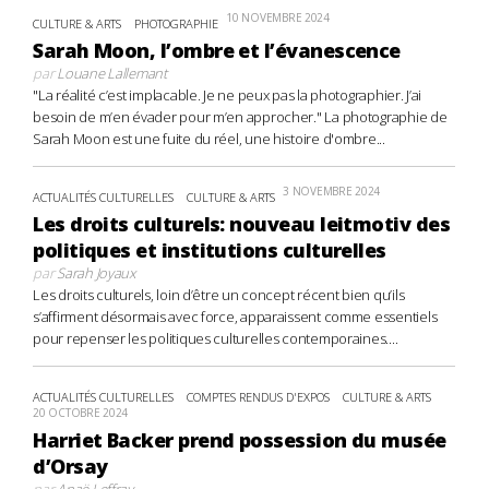
10 NOVEMBRE 2024
CULTURE & ARTS
PHOTOGRAPHIE
Sarah Moon, l’ombre et l’évanescence
par
Louane Lallemant
"La réalité c’est implacable. Je ne peux pas la photographier. J’ai
besoin de m’en évader pour m’en approcher." La photographie de
Sarah Moon est une fuite du réel, une histoire d'ombre...
3 NOVEMBRE 2024
ACTUALITÉS CULTURELLES
CULTURE & ARTS
Les droits culturels: nouveau leitmotiv des
politiques et institutions culturelles
par
Sarah Joyaux
Les droits culturels, loin d’être un concept récent bien qu’ils
s’affirment désormais avec force, apparaissent comme essentiels
pour repenser les politiques culturelles contemporaines....
ACTUALITÉS CULTURELLES
COMPTES RENDUS D'EXPOS
CULTURE & ARTS
20 OCTOBRE 2024
Harriet Backer prend possession du musée
d’Orsay
par
Anaë Leffray