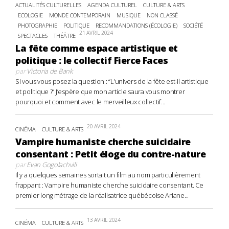
ACTUALITÉS CULTURELLES
AGENDA CULTUREL
CULTURE & ARTS
ECOLOGIE
MONDE CONTEMPORAIN
MUSIQUE
NON CLASSÉ
PHOTOGRAPHIE
POLITIQUE
RECOMMANDATIONS (ÉCOLOGIE)
SOCIÉTÉ
21 AVRIL 2024
SPECTACLES
THÉÂTRE
La fête comme espace artistique et
politique : le collectif Fierce Faces
par
Victoria de Bank
Si vous vous posez la question : “L’univers de la fête est-il artistique
et politique ?” J’espère que mon article saura vous montrer
pourquoi et comment avec le merveilleux collectif...
20 AVRIL 2024
CINÉMA
CULTURE & ARTS
Vampire humaniste cherche suicidaire
consentant : Petit éloge du contre-nature
par
Evan Gogolachvili
Il y a quelques semaines sortait un film au nom particulièrement
frappant : Vampire humaniste cherche suicidaire consentant. Ce
premier long métrage de la réalisatrice québécoise Ariane...
13 AVRIL 2024
CINÉMA
CULTURE & ARTS