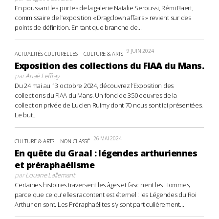
En poussant les portes de la galerie Natalie Seroussi, Rémi Baert,
commissaire de l’exposition « Dragclown affairs » revient sur des
points de définition. En tant que branche de...
9 JUIN 2024
ACTUALITÉS CULTURELLES
CULTURE & ARTS
Exposition des collections du FIAA du Mans.
par
Anaë Leffray
Du 24 mai au 13 octobre 2024, découvrez l’Exposition des
collections du FIAA du Mans. Un fond de 350 oeuvres de la
collection privée de Lucien Ruimy dont 70 nous sont ici présentées.
Le but...
26 MAI 2024
CULTURE & ARTS
NON CLASSÉ
En quête du Graal : légendes arthuriennes
et préraphaélisme
par
Louane Lallemant
Certaines histoires traversent les âges et fascinent les Hommes,
parce que ce qu'elles racontent est éternel : les Légendes du Roi
Arthur en sont. Les Préraphaélites s'y sont particulièrement...