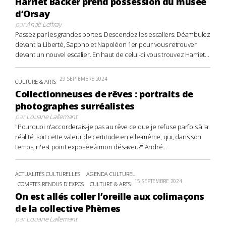
Harriet Backer prend possession du musée
d’Orsay
par
Anaë Leffray
Passez par les grandes portes. Descendez les escaliers. Déambulez
devant la Liberté, Sappho et Napoléon 1er pour vous retrouver
devant un nouvel escalier. En haut de celui-ci vous trouvez Harriet...
29 SEPTEMBRE 2024
CULTURE & ARTS
Collectionneuses de rêves : portraits de
photographes surréalistes
par
Louane Lallemant
"Pourquoi n'accorderais-je pas au rêve ce que je refuse parfois à la
réalité, soit cette valeur de certitude en elle-même, qui, dans son
temps, n'est point exposée à mon désaveu?" André...
ACTUALITÉS CULTURELLES
AGENDA CULTUREL
15 SEPTEMBRE 2024
COMPTES RENDUS D'EXPOS
CULTURE & ARTS
On est allés coller l’oreille aux colimaçons
de la collective Phèmes
par
Louane Lallemant