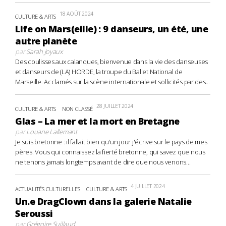
18 AOÛT 2024
CULTURE & ARTS
Life on Mars(eille) : 9 danseurs, un été, une
autre planète
par
Sarah Joyaux
Des coulisses aux calanques, bienvenue dans la vie des danseuses
et danseurs de (LA) HORDE, la troupe du Ballet National de
Marseille. Acclamés sur la scène internationale et sollicités par des...
28 JUILLET 2024
CULTURE & ARTS
NON CLASSÉ
Glas – La mer et la mort en Bretagne
par
Louane Lallemant
Je suis bretonne : il fallait bien qu'un jour j'écrive sur le pays de mes
pères. Vous qui connaissez la fierté bretonne, qui savez que nous
ne tenons jamais longtemps avant de dire que nous venons...
4 JUILLET 2024
ACTUALITÉS CULTURELLES
CULTURE & ARTS
Un.e DragClown dans la galerie Natalie
Seroussi
par
Grégoire Suillaud