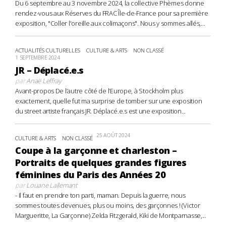
Du 6 septembre au 3 novembre 2024, la collective Phèmes donne
rendez-vous aux Réserves du FRAC Île-de-France pour sa première
exposition, "Coller l'oreille aux colimaçons". Nous y sommes allés,...
ACTUALITÉS CULTURELLES
CULTURE & ARTS
NON CLASSÉ
1 SEPTEMBRE 2024
JR – Déplacé.e.s
par
Anaë Leffray
Avant-propos De l’autre côté de l’Europe, à Stockholm plus
exactement, quelle fut ma surprise de tomber sur une exposition
du street artiste français JR. Déplacé.e.s est une exposition...
25 AOÛT 2024
CULTURE & ARTS
NON CLASSÉ
Coupe à la garçonne et charleston –
Portraits de quelques grandes figures
féminines du Paris des Années 20
par
Louane Lallemant
- Il faut en prendre ton parti, maman. Depuis la guerre, nous
sommes toutes devenues, plus ou moins, des garçonnes ! (Victor
Margueritte, La Garçonne) Zelda Fitzgerald, Kiki de Montparnasse,...