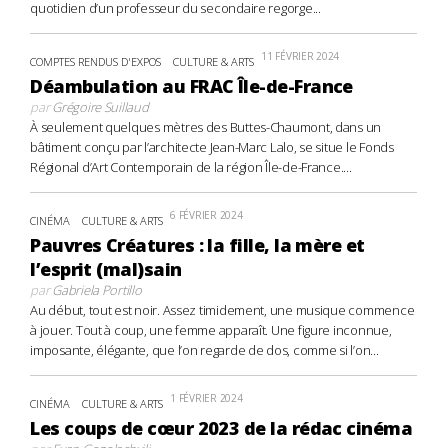
quotidien d’un professeur du secondaire regorge...
11 FÉVRIER 2024
COMPTES RENDUS D'EXPOS
CULTURE & ARTS
Déambulation au FRAC Île-de-France
par
Grégoire Suillaud
À seulement quelques mètres des Buttes-Chaumont, dans un
bâtiment conçu par l’architecte Jean-Marc Lalo, se situe le Fonds
Régional d’Art Contemporain de la région Île-de-France....
6 FÉVRIER 2024
CINÉMA
CULTURE & ARTS
Pauvres Créatures : la fille, la mère et
l’esprit (mal)sain
par
Gabriela Portillo
Au début, tout est noir. Assez timidement, une musique commence
à jouer. Tout à coup, une femme apparaît. Une figure inconnue,
imposante, élégante, que l’on regarde de dos, comme si l’on...
1 FÉVRIER 2024
CINÉMA
CULTURE & ARTS
Les coups de cœur 2023 de la rédac cinéma