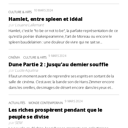
10 MARS 2024
CULTURE & ARTS
Hamlet, entre spleen et idéal
par
Louane Lallemant
Hamlet, c'est le "to be or not to be", la parfaite représentation de ce
qu'est la poésie shakespearienne, l'art de Moreau ou encore le
spleen baudelairien : une douleur de vivre qui ne sait se...
9 MARS 2024
CINÉMA
CULTURE & ARTS
Dune Partie 2 : Jusqu’au dernier souffle
par
Lucile Aquilina
Il faut un moment avant de reprendre ses esprits en sortant de la
salle de cinéma. C’est avec la bande son de Hans Zimmer encore
dans les oreilles, des images de désert encore dans les yeux et...
9 MARS 2024
ACTUALITÉS
MONDE CONTEMPORAIN
Les riches prospèrent pendant que le
peuple se divise
par
SEM