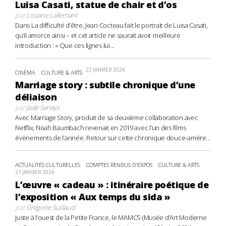
Luisa Casati, statue de chair et d’os
par
Louane Lallemant
Dans La difficulté d’être, Jean Cocteau fait le portrait de Luisa Casati,
qu’il amorce ainsi – et cet article ne saurait avoir meilleure
introduction : « Que ces lignes lui...
22 JANVIER 2024
CINÉMA
CULTURE & ARTS
Marriage story : subtile chronique d’une
déliaison
par
Jade Serieys
Avec Marriage Story, produit de sa deuxième collaboration avec
Netflix, Noah Baumbach revenait en 2019 avec l’un des films
évènements de l’année. Retour sur cette chronique douce-amère...
ACTUALITÉS CULTURELLES
COMPTES RENDUS D'EXPOS
CULTURE & ARTS
21 JANVIER 2024
L’œuvre « cadeau » : itinéraire poétique de
l’exposition « Aux temps du sida »
par
Grégoire Suillaud
Juste à l’ouest de la Petite France, le MAMCS (Musée d’Art Moderne