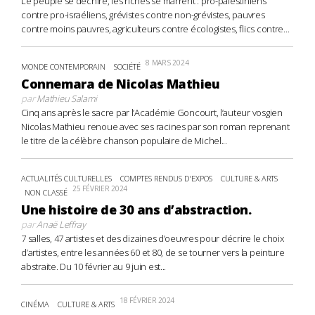
Le peuple se déchire, les riches se marrent : pro-palestiniens
contre pro-israéliens, grévistes contre non-grévistes, pauvres
contre moins pauvres, agriculteurs contre écologistes, flics contre...
8 MARS 2024
MONDE CONTEMPORAIN
SOCIÉTÉ
Connemara de Nicolas Mathieu
par
Mathieu Salami
Cinq ans après le sacre par l’Académie Goncourt, l’auteur vosgien
Nicolas Mathieu renoue avec ses racines par son roman reprenant
le titre de la célèbre chanson populaire de Michel...
ACTUALITÉS CULTURELLES
COMPTES RENDUS D'EXPOS
CULTURE & ARTS
25 FÉVRIER 2024
NON CLASSÉ
Une histoire de 30 ans d’abstraction.
par
Anaë Leffray
7 salles, 47 artistes et des dizaines d’oeuvres pour décrire le choix
d’artistes, entre les années 60 et 80, de se tourner vers la peinture
abstraite. Du 10 février au 9 juin est...
18 FÉVRIER 2024
CINÉMA
CULTURE & ARTS