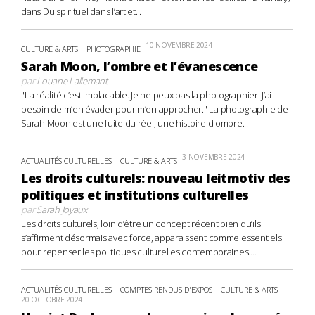
dans Du spirituel dans l’art et...
10 NOVEMBRE 2024
CULTURE & ARTS
PHOTOGRAPHIE
Sarah Moon, l’ombre et l’évanescence
par
Louane Lallemant
"La réalité c’est implacable. Je ne peux pas la photographier. J’ai
besoin de m’en évader pour m’en approcher." La photographie de
Sarah Moon est une fuite du réel, une histoire d'ombre...
3 NOVEMBRE 2024
ACTUALITÉS CULTURELLES
CULTURE & ARTS
Les droits culturels: nouveau leitmotiv des
politiques et institutions culturelles
par
Sarah Joyaux
Les droits culturels, loin d’être un concept récent bien qu’ils
s’affirment désormais avec force, apparaissent comme essentiels
pour repenser les politiques culturelles contemporaines....
ACTUALITÉS CULTURELLES
COMPTES RENDUS D'EXPOS
CULTURE & ARTS
20 OCTOBRE 2024