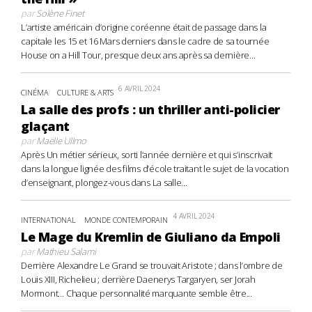
par
Solène Finet
L’artiste américain d’origine coréenne était de passage dans la
capitale les 15 et 16 Mars derniers dans le cadre de sa tournée
House on a Hill Tour, presque deux ans après sa dernière...
6 AVRIL 2024
CINÉMA
CULTURE & ARTS
La salle des profs : un thriller anti-policier
glaçant
par
Maëlle Ullmo
Après Un métier sérieux, sorti l’année dernière et qui s’inscrivait
dans la longue lignée des films d’école traitant le sujet de la vocation
d’enseignant, plongez-vous dans La salle...
4 AVRIL 2024
INTERNATIONAL
MONDE CONTEMPORAIN
Le Mage du Kremlin de Giuliano da Empoli
par
Mathieu Salami
Derrière Alexandre Le Grand se trouvait Aristote ; dans l’ombre de
Louis XIII, Richelieu ; derrière Daenerys Targaryen, ser Jorah
Mormont… Chaque personnalité marquante semble être...