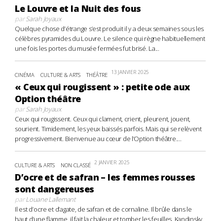
Le Louvre et la Nuit des fous
par
Sarah Joyaux
Quelque chose d’étrange s’est produit il y a deux semaines sous les
célèbres pyramides du Louvre. Le silence qui règne habituellement
une fois les portes du musée fermées fut brisé. La...
13 JANVIER 2025
CINÉMA
CULTURE & ARTS
THÉÂTRE
« Ceux qui rougissent » : petite ode aux
Option théâtre
par
Sarah Joyaux
Ceux qui rougissent. Ceux qui clament, crient, pleurent, jouent,
sourient. Timidement, les yeux baissés parfois. Mais qui se relèvent
progressivement. Bienvenue au cœur de l’Option théâtre....
2 JANVIER 2025
CULTURE & ARTS
NON CLASSÉ
D’ocre et de safran – les femmes rousses
sont dangereuses
par
Louane Lallemant
Il est d’ocre et d’agate, de safran et de cornaline. Il brûle dans le
haut d’une flamme, il fait la chaleur et tomber les feuilles. Kandinsky,