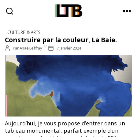
Le
Catégories
Tote
CULTURE & ARTS
Bag
Construire par la couleur, La Baie.
-
Auteur
Par
Anaë Leffray
Date
7 janvier 2024
Média
de
de
d'information
l’article
l’article
quotidienne
La Baie, Helen Frankenthaler, 1963. © Jean Mineraud -
Aujourd’hui, je vous propose d’entrer dans un
Helen Frankenthaler, dans la lumière de Pollock
tableau monumental, parfait exemple d’un