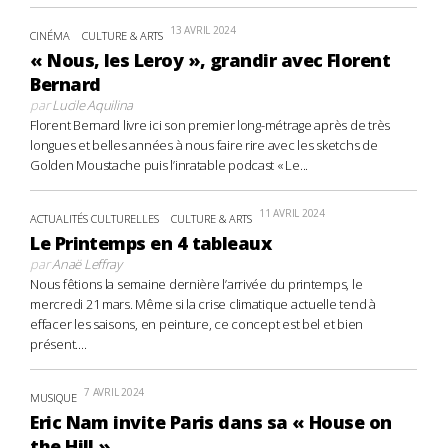
13 AVRIL 2024
CINÉMA
CULTURE & ARTS
« Nous, les Leroy », grandir avec Florent
Bernard
par
Lucile Aquilina
Florent Bernard livre ici son premier long-métrage après de très
longues et belles années à nous faire rire avec les sketchs de
Golden Moustache puis l’inratable podcast « Le...
11 AVRIL 2024
ACTUALITÉS CULTURELLES
CULTURE & ARTS
Le Printemps en 4 tableaux
par
Anaë Leffray
Nous fêtions la semaine dernière l’arrivée du printemps, le
mercredi 21 mars. Même si la crise climatique actuelle tend à
effacer les saisons, en peinture, ce concept est bel et bien
présent....
7 AVRIL 2024
MUSIQUE
Eric Nam invite Paris dans sa « House on
the Hill »