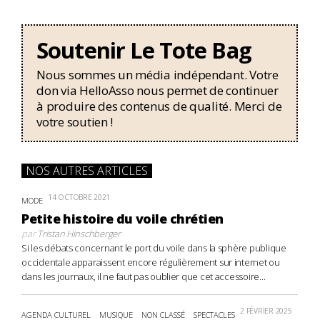
Soutenir Le Tote Bag
Nous sommes un média indépendant. Votre
don via HelloAsso nous permet de continuer
à produire des contenus de qualité. Merci de
votre soutien !
NOS AUTRES ARTICLES
14 OCTOBRE 2021
MODE
Petite histoire du voile chrétien
par
Tristan Hinschberger
Si les débats concernant le port du voile dans la sphère publique
occidentale apparaissent encore régulièrement sur internet ou
dans les journaux, il ne faut pas oublier que cet accessoire...
2 FÉVRIER 2025
AGENDA CULTUREL
MUSIQUE
NON CLASSÉ
SPECTACLES