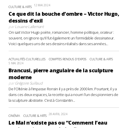
12 MAI 2024
CULTURE & ARTS
Ce que dit la bouche d’ombre – Victor Hugo,
dessins d’exil
par
Louane Lallemant
On sait Victor Hugo poète, romancier, homme politique, orateur :
souvent, on ignore qu'il fut également un formidable dessinateur.
Voici quelques uns de ses dessins réalisés dans ses années...
ACTUALITÉS CULTURELLES
COMPTES RENDUS D'EXPOS
CULTURE & ARTS
5 MAI 2024
Brancusi, pierre angulaire de la sculpture
moderne
par
Grégoire Suillaud
De l’Olténie à l’impasse Ronsin il y a près de 2000 km. Pourtant, il y a
dans ces deux espaces, la recette qui a nourri l’un des pionniers de
la sculpture abstraite. C’est à Constantin...
28 AVRIL 2024
CINÉMA
CULTURE & ARTS
Le Mal n’existe pas ou “Comment l’eau