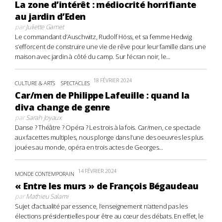
La zone d’intérêt : médiocrité horrifiante
au jardin d’Eden
par
Juliette Gamet
Le commandant d’Auschwitz, Rudolf Höss, et sa femme Hedwig
s’efforcent de construire une vie de rêve pour leur famille dans une
maison avec jardin à côté du camp. Sur l’écran noir, le...
18 FÉVRIER 2024
CULTURE & ARTS
SPECTACLES
Car/men de Philippe Lafeuille : quand la
diva change de genre
par
Sarah Joyaux
Danse ? Théâtre ? Opéra ? Les trois à la fois. Car/men, ce spectacle
aux facettes multiples, nous plonge dans l’une des oeuvres les plus
jouées au monde, opéra en trois actes de Georges...
14 FÉVRIER 2024
MONDE CONTEMPORAIN
« Entre les murs » de François Bégaudeau
par
Mathieu Salami
Sujet d’actualité par essence, l’enseignement n’attend pas les
élections présidentielles pour être au cœur des débats. En effet, le