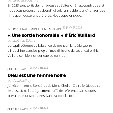
par
Evan Gogolachvili
En 2023 sont sortis de nombreuses pépites cinématographiques, et
nous vous proposons aujourd’hui voici un rapide tour d’horizon des
films que nous avons préférés. Nous espérons que...
30 JANVIER 2024
INTERNATIONAL
MONDE CONTEMPORAIN
« Une sortie honorable » d’Éric Vuillard
par
Mathieu Salami
Lorsqu’il s’étonne de l’absence de mention faite à la guerre
d’Indochine dans les programmes d’histoire du secondaire, Eric
Vuillard semble insinuer que ce sont les...
28 JANVIER 2024
CULTURE & ARTS
Dieu est une femme noire
par
Anaë Leffray
J’ai récemment lu Sorcières de Mona Chollet. Outre le fait que ce
livre est divin, il est également truffé de références artistiques,
littéraires et universitaires. Dans sa conclusion,...
27 JANVIER 2024
CULTURE & ARTS