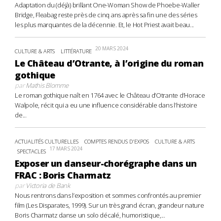
Adaptation du (déjà) brillant One-Woman Show de Phoebe-Waller
Bridge, Fleabag reste près de cinq ans après sa fin une des séries
les plus marquantes de la décennie. Et, le Hot Priest avait beau...
20 MARS 2024
CULTURE & ARTS
LITTÉRATURE
Le Château d’Otrante, à l’origine du roman
gothique
par
Mathis Blomme
Le roman gothique naît en 1764 avec le Château d’Otrante d’Horace
Walpole, récit qui a eu une influence considérable dans l’histoire
de...
ACTUALITÉS CULTURELLES
COMPTES RENDUS D'EXPOS
CULTURE & ARTS
17 MARS 2024
SPECTACLES
Exposer un danseur-chorégraphe dans un
FRAC : Boris Charmatz
par
Victoria de Bank
Nous rentrons dans l’exposition et sommes confrontés au premier
film (Les Disparates, 1999). Sur un très grand écran, grandeur nature
Boris Charmatz danse un solo décalé, humoristique,...