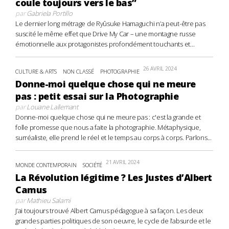
coule toujours vers le bas”
par
Gabriela Portillo
Le dernier long métrage de Ryûsuke Hamaguchi n’a peut-être pas
suscité le même effet que Drive My Car – une montagne russe
émotionnelle aux protagonistes profondément touchants et...
26 AVRIL 2024
CULTURE & ARTS
NON CLASSÉ
PHOTOGRAPHIE
Donne-moi quelque chose qui ne meure
pas : petit essai sur la Photographie
par
Louane Lallemant
Donne-moi quelque chose qui ne meure pas : c'est la grande et
folle promesse que nous a faite la photographie. Métaphysique,
surréaliste, elle prend le réel et le temps au corps à corps. Parlons...
21 AVRIL 2024
MONDE CONTEMPORAIN
SOCIÉTÉ
La Révolution légitime ? Les Justes d’Albert
Camus
par
Mathieu Salami
J’ai toujours trouvé Albert Camus pédagogue à sa façon. Les deux
grandes parties politiques de son oeuvre, le cycle de l’absurde et le