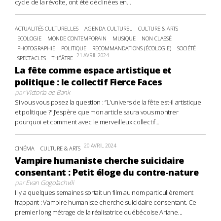
cycle de la révolte, ont été déclinées en...
ACTUALITÉS CULTURELLES
AGENDA CULTUREL
CULTURE & ARTS
ECOLOGIE
MONDE CONTEMPORAIN
MUSIQUE
NON CLASSÉ
PHOTOGRAPHIE
POLITIQUE
RECOMMANDATIONS (ÉCOLOGIE)
SOCIÉTÉ
21 AVRIL 2024
SPECTACLES
THÉÂTRE
La fête comme espace artistique et
politique : le collectif Fierce Faces
par
Victoria de Bank
Si vous vous posez la question : “L’univers de la fête est-il artistique
et politique ?” J’espère que mon article saura vous montrer
pourquoi et comment avec le merveilleux collectif...
20 AVRIL 2024
CINÉMA
CULTURE & ARTS
Vampire humaniste cherche suicidaire
consentant : Petit éloge du contre-nature
par
Evan Gogolachvili
Il y a quelques semaines sortait un film au nom particulièrement
frappant : Vampire humaniste cherche suicidaire consentant. Ce
premier long métrage de la réalisatrice québécoise Ariane...