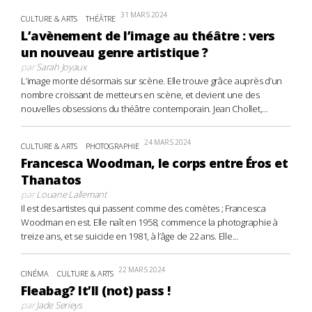
31 MARS 2024
CULTURE & ARTS
THÉÂTRE
L’avènement de l’image au théâtre : vers
un nouveau genre artistique ?
par
Sarah Joyaux
L’image monte désormais sur scène. Elle trouve grâce auprès d’un
nombre croissant de metteurs en scène, et devient une des
nouvelles obsessions du théâtre contemporain. Jean Chollet,...
24 MARS 2024
CULTURE & ARTS
PHOTOGRAPHIE
Francesca Woodman, le corps entre Éros et
Thanatos
par
Louane Lallemant
Il est des artistes qui passent comme des comètes ; Francesca
Woodman en est. Elle naît en 1958, commence la photographie à
treize ans, et se suicide en 1981, à l’âge de 22 ans. Elle...
22 MARS 2024
CINÉMA
CULTURE & ARTS
Fleabag? It’ll (not) pass !
par
Jade Serieys