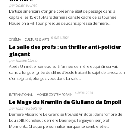
par
Solène Finet
L’artiste américain d’origine coréenne était de passage dans la
capitale les 15 et 16 Mars derniers dans le cadre de sa tournée
House on a Hill Tour, presque deux ans après sa dernière...
6 AVRIL 2024
CINÉMA
CULTURE & ARTS
La salle des profs : un thriller anti-policier
glaçant
par
Maëlle Ullmo
Après Un métier sérieux, sorti l’année dernière et qui s’inscrivait
dans la longue lignée des films d’école traitant le sujet de la vocation
d’enseignant, plongez-vous dans La salle...
4 AVRIL 2024
INTERNATIONAL
MONDE CONTEMPORAIN
Le Mage du Kremlin de Giuliano da Empoli
par
Mathieu Salami
Derrière Alexandre Le Grand se trouvait Aristote ; dans l’ombre de
Louis XIII, Richelieu ; derrière Daenerys Targaryen, ser Jorah
Mormont… Chaque personnalité marquante semble être...