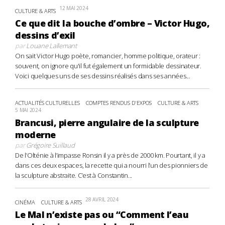
12 MAI 2024
CULTURE & ARTS
Ce que dit la bouche d’ombre – Victor Hugo,
dessins d’exil
par
Louane Lallemant
On sait Victor Hugo poète, romancier, homme politique, orateur :
souvent, on ignore qu'il fut également un formidable dessinateur.
Voici quelques uns de ses dessins réalisés dans ses années...
ACTUALITÉS CULTURELLES
COMPTES RENDUS D'EXPOS
CULTURE & ARTS
5 MAI 2024
Brancusi, pierre angulaire de la sculpture
moderne
par
Grégoire Suillaud
De l’Olténie à l’impasse Ronsin il y a près de 2000 km. Pourtant, il y a
dans ces deux espaces, la recette qui a nourri l’un des pionniers de
la sculpture abstraite. C’est à Constantin...
28 AVRIL 2024
CINÉMA
CULTURE & ARTS
Le Mal n’existe pas ou “Comment l’eau