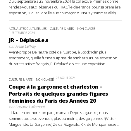
Du 6 septembre au 3 novembre 2024, la collective Phèmes donne
rendez-vous aux Réserves du FRAC Île-de-France pour sa première
exposition, "Coller l'oreille aux colimaçons". Nous y sommes allés,...
ACTUALITÉS CULTURELLES
CULTURE & ARTS
NON CLASSÉ
1 SEPTEMBRE 2024
JR – Déplacé.e.s
par
Anaë Leffray
Avant-propos De l’autre côté de l’Europe, à Stockholm plus
exactement, quelle fut ma surprise de tomber sur une exposition
du street artiste français JR. Déplacé.e.s est une exposition...
25 AOÛT 2024
CULTURE & ARTS
NON CLASSÉ
Coupe à la garçonne et charleston –
Portraits de quelques grandes figures
féminines du Paris des Années 20
par
Louane Lallemant
- Il faut en prendre ton parti, maman. Depuis la guerre, nous
sommes toutes devenues, plus ou moins, des garçonnes ! (Victor
Margueritte, La Garçonne) Zelda Fitzgerald, Kiki de Montparnasse,...