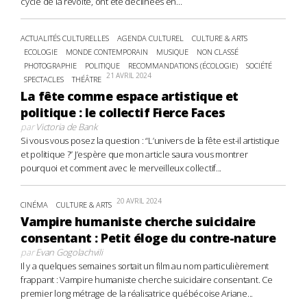
cycle de la révolte, ont été déclinées en...
ACTUALITÉS CULTURELLES
AGENDA CULTUREL
CULTURE & ARTS
ECOLOGIE
MONDE CONTEMPORAIN
MUSIQUE
NON CLASSÉ
PHOTOGRAPHIE
POLITIQUE
RECOMMANDATIONS (ÉCOLOGIE)
SOCIÉTÉ
21 AVRIL 2024
SPECTACLES
THÉÂTRE
La fête comme espace artistique et
politique : le collectif Fierce Faces
par
Victoria de Bank
Si vous vous posez la question : “L’univers de la fête est-il artistique
et politique ?” J’espère que mon article saura vous montrer
pourquoi et comment avec le merveilleux collectif...
20 AVRIL 2024
CINÉMA
CULTURE & ARTS
Vampire humaniste cherche suicidaire
consentant : Petit éloge du contre-nature
par
Evan Gogolachvili
Il y a quelques semaines sortait un film au nom particulièrement
frappant : Vampire humaniste cherche suicidaire consentant. Ce
premier long métrage de la réalisatrice québécoise Ariane...