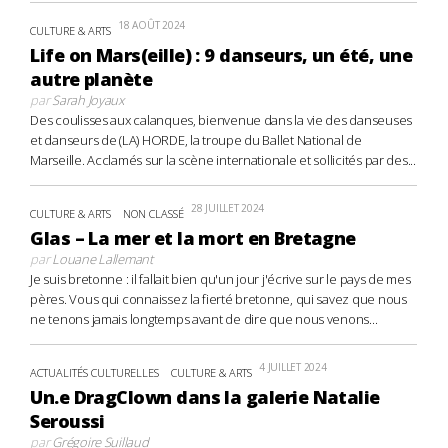
18 AOÛT 2024
CULTURE & ARTS
Life on Mars(eille) : 9 danseurs, un été, une
autre planète
par
Sarah Joyaux
Des coulisses aux calanques, bienvenue dans la vie des danseuses
et danseurs de (LA) HORDE, la troupe du Ballet National de
Marseille. Acclamés sur la scène internationale et sollicités par des...
28 JUILLET 2024
CULTURE & ARTS
NON CLASSÉ
Glas – La mer et la mort en Bretagne
par
Louane Lallemant
Je suis bretonne : il fallait bien qu'un jour j'écrive sur le pays de mes
pères. Vous qui connaissez la fierté bretonne, qui savez que nous
ne tenons jamais longtemps avant de dire que nous venons...
4 JUILLET 2024
ACTUALITÉS CULTURELLES
CULTURE & ARTS
Un.e DragClown dans la galerie Natalie
Seroussi
par
Grégoire Suillaud