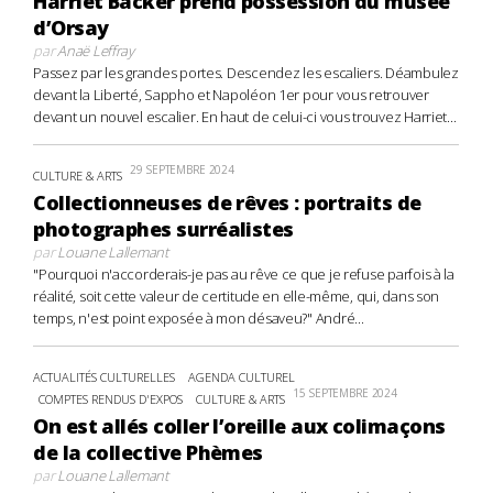
Harriet Backer prend possession du musée
d’Orsay
par
Anaë Leffray
Passez par les grandes portes. Descendez les escaliers. Déambulez
devant la Liberté, Sappho et Napoléon 1er pour vous retrouver
devant un nouvel escalier. En haut de celui-ci vous trouvez Harriet...
29 SEPTEMBRE 2024
CULTURE & ARTS
Collectionneuses de rêves : portraits de
photographes surréalistes
par
Louane Lallemant
"Pourquoi n'accorderais-je pas au rêve ce que je refuse parfois à la
réalité, soit cette valeur de certitude en elle-même, qui, dans son
temps, n'est point exposée à mon désaveu?" André...
ACTUALITÉS CULTURELLES
AGENDA CULTUREL
15 SEPTEMBRE 2024
COMPTES RENDUS D'EXPOS
CULTURE & ARTS
On est allés coller l’oreille aux colimaçons
de la collective Phèmes
par
Louane Lallemant