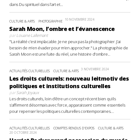
dans Du spirituel dans l’art et...
10 NOVEMBRE 2024
CULTURE & ARTS
PHOTOGRAPHIE
Sarah Moon, l’ombre et l’évanescence
par
Louane Lallemant
"La réalité c’est implacable. Je ne peux pas la photographier. J’ai
besoin de m’en évader pour m’en approcher." La photographie de
Sarah Moon est une fuite du réel, une histoire d'ombre...
3 NOVEMBRE 2024
ACTUALITÉS CULTURELLES
CULTURE & ARTS
Les droits culturels: nouveau leitmotiv des
politiques et institutions culturelles
par
Sarah Joyaux
Les droits culturels, loin d’être un concept récent bien qu’ils
s’affirment désormais avec force, apparaissent comme essentiels
pour repenser les politiques culturelles contemporaines....
ACTUALITÉS CULTURELLES
COMPTES RENDUS D'EXPOS
CULTURE & ARTS
20 OCTOBRE 2024