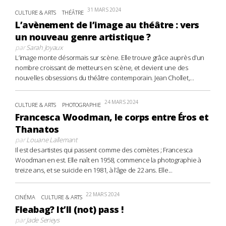
31 MARS 2024
CULTURE & ARTS
THÉÂTRE
L’avènement de l’image au théâtre : vers
un nouveau genre artistique ?
par
Sarah Joyaux
L’image monte désormais sur scène. Elle trouve grâce auprès d’un
nombre croissant de metteurs en scène, et devient une des
nouvelles obsessions du théâtre contemporain. Jean Chollet,...
24 MARS 2024
CULTURE & ARTS
PHOTOGRAPHIE
Francesca Woodman, le corps entre Éros et
Thanatos
par
Louane Lallemant
Il est des artistes qui passent comme des comètes ; Francesca
Woodman en est. Elle naît en 1958, commence la photographie à
treize ans, et se suicide en 1981, à l’âge de 22 ans. Elle...
22 MARS 2024
CINÉMA
CULTURE & ARTS
Fleabag? It’ll (not) pass !
par
Jade Serieys