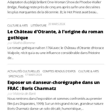
Adaptation du (déjà) brillant One-Woman Show de Phoebe-Waller
Bridge, Fleabag reste près de cinq ans après sa fin une des séries
les plus marquantes de la décennie. Et, le Hot Priest avait beau...
20 MARS 2024
CULTURE & ARTS
LITTÉRATURE
Le Château d’Otrante, à l’origine du roman
gothique
par
Mathis Blomme
Le roman gothique naît en 1764 avec le Château d’Otrante d’Horace
Walpole, récit qui a eu une influence considérable dans l’histoire
de...
ACTUALITÉS CULTURELLES
COMPTES RENDUS D'EXPOS
CULTURE & ARTS
17 MARS 2024
SPECTACLES
Exposer un danseur-chorégraphe dans un
FRAC : Boris Charmatz
par
Victoria de Bank
Nous rentrons dans l’exposition et sommes confrontés au premier
film (Les Disparates, 1999). Sur un très grand écran, grandeur nature
Boris Charmatz danse un solo décalé, humoristique,...