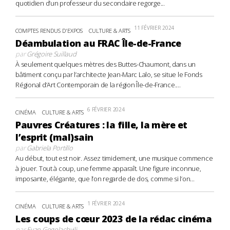
quotidien d’un professeur du secondaire regorge...
11 FÉVRIER 2024
COMPTES RENDUS D'EXPOS
CULTURE & ARTS
Déambulation au FRAC Île-de-France
par
Grégoire Suillaud
À seulement quelques mètres des Buttes-Chaumont, dans un
bâtiment conçu par l’architecte Jean-Marc Lalo, se situe le Fonds
Régional d’Art Contemporain de la région Île-de-France....
6 FÉVRIER 2024
CINÉMA
CULTURE & ARTS
Pauvres Créatures : la fille, la mère et
l’esprit (mal)sain
par
Gabriela Portillo
Au début, tout est noir. Assez timidement, une musique commence
à jouer. Tout à coup, une femme apparaît. Une figure inconnue,
imposante, élégante, que l’on regarde de dos, comme si l’on...
1 FÉVRIER 2024
CINÉMA
CULTURE & ARTS
Les coups de cœur 2023 de la rédac cinéma
par
Evan Gogolachvili