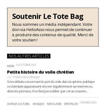
Soutenir Le Tote Bag
Nous sommes un média indépendant. Votre
don via HelloAsso nous permet de continuer
à produire des contenus de qualité. Merci de
votre soutien !
NOS AUTRES ARTICLES
14 OCTOBRE 2021
MODE
Petite histoire du voile chrétien
par
Tristan Hinschberger
Si les débats concernant le port du voile dans la sphère publique
occidentale apparaissent encore régulièrement sur internet ou
dans les journaux, il ne faut pas oublier que cet accessoire...
2 FÉVRIER 2025
AGENDA CULTUREL
MUSIQUE
NON CLASSÉ
SPECTACLES