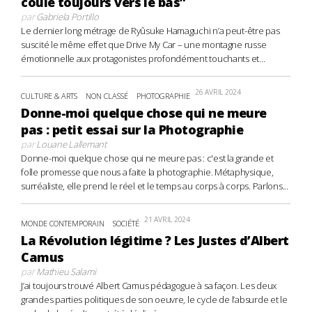
coule toujours vers le bas”
par
Gabriela Portillo
Le dernier long métrage de Ryûsuke Hamaguchi n’a peut-être pas
suscité le même effet que Drive My Car – une montagne russe
émotionnelle aux protagonistes profondément touchants et...
26 AVRIL 2024
CULTURE & ARTS
NON CLASSÉ
PHOTOGRAPHIE
Donne-moi quelque chose qui ne meure
pas : petit essai sur la Photographie
par
Louane Lallemant
Donne-moi quelque chose qui ne meure pas : c'est la grande et
folle promesse que nous a faite la photographie. Métaphysique,
surréaliste, elle prend le réel et le temps au corps à corps. Parlons...
21 AVRIL 2024
MONDE CONTEMPORAIN
SOCIÉTÉ
La Révolution légitime ? Les Justes d’Albert
Camus
par
Mathieu Salami
J’ai toujours trouvé Albert Camus pédagogue à sa façon. Les deux
grandes parties politiques de son oeuvre, le cycle de l’absurde et le