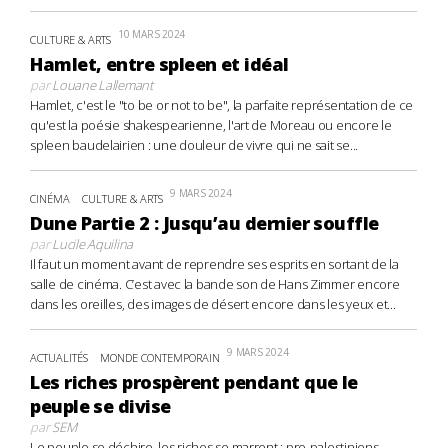
10 MARS 2024
CULTURE & ARTS
Hamlet, entre spleen et idéal
par
Louane Lallemant
Hamlet, c'est le "to be or not to be", la parfaite représentation de ce
qu'est la poésie shakespearienne, l'art de Moreau ou encore le
spleen baudelairien : une douleur de vivre qui ne sait se...
9 MARS 2024
CINÉMA
CULTURE & ARTS
Dune Partie 2 : Jusqu’au dernier souffle
par
Lucile Aquilina
Il faut un moment avant de reprendre ses esprits en sortant de la
salle de cinéma. C’est avec la bande son de Hans Zimmer encore
dans les oreilles, des images de désert encore dans les yeux et...
9 MARS 2024
ACTUALITÉS
MONDE CONTEMPORAIN
Les riches prospèrent pendant que le
peuple se divise
par
SEM
Le peuple se déchire, les riches se marrent : pro-palestiniens