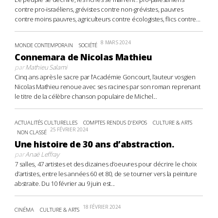
contre pro-israéliens, grévistes contre non-grévistes, pauvres
contre moins pauvres, agriculteurs contre écologistes, flics contre...
8 MARS 2024
MONDE CONTEMPORAIN
SOCIÉTÉ
Connemara de Nicolas Mathieu
par
Mathieu Salami
Cinq ans après le sacre par l’Académie Goncourt, l’auteur vosgien
Nicolas Mathieu renoue avec ses racines par son roman reprenant
le titre de la célèbre chanson populaire de Michel...
ACTUALITÉS CULTURELLES
COMPTES RENDUS D'EXPOS
CULTURE & ARTS
25 FÉVRIER 2024
NON CLASSÉ
Une histoire de 30 ans d’abstraction.
par
Anaë Leffray
7 salles, 47 artistes et des dizaines d’oeuvres pour décrire le choix
d’artistes, entre les années 60 et 80, de se tourner vers la peinture
abstraite. Du 10 février au 9 juin est...
18 FÉVRIER 2024
CINÉMA
CULTURE & ARTS