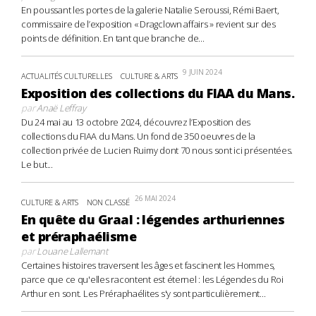
En poussant les portes de la galerie Natalie Seroussi, Rémi Baert,
commissaire de l’exposition « Dragclown affairs » revient sur des
points de définition. En tant que branche de...
9 JUIN 2024
ACTUALITÉS CULTURELLES
CULTURE & ARTS
Exposition des collections du FIAA du Mans.
par
Anaë Leffray
Du 24 mai au 13 octobre 2024, découvrez l’Exposition des
collections du FIAA du Mans. Un fond de 350 oeuvres de la
collection privée de Lucien Ruimy dont 70 nous sont ici présentées.
Le but...
26 MAI 2024
CULTURE & ARTS
NON CLASSÉ
En quête du Graal : légendes arthuriennes
et préraphaélisme
par
Louane Lallemant
Certaines histoires traversent les âges et fascinent les Hommes,
parce que ce qu'elles racontent est éternel : les Légendes du Roi
Arthur en sont. Les Préraphaélites s'y sont particulièrement...