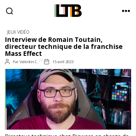
Le
Catégories
Tote
JEUX VIDÉO
Bag
Interview de Romain Toutain,
-
directeur technique de la franchise
Média
Mass Effect
d'information
Auteur
Par
Valentin C.
Date
15 avril 2023
quotidienne
de
de
l’article
l’article
Merci à Romain d'avoir accepté de faire une photo pour