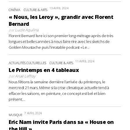
13 AVRIL 2024
CINÉMA
CULTURE & ARTS
« Nous, les Leroy », grandir avec Florent
Bernard
par
Lucile Aquilina
Florent Bernard livre ici son premier long-métrage après de très
longues et belles années à nous faire rire avec les sketchs de
Golden Moustache puis l’inratable podcast « Le...
11 AVRIL 2024
ACTUALITÉS CULTURELLES
CULTURE & ARTS
Le Printemps en 4 tableaux
par
Anaë Leffray
Nous fêtions la semaine dernière l’arrivée du printemps, le
mercredi 21 mars. Même si la crise climatique actuelle tend à
effacer les saisons, en peinture, ce concept est bel et bien
présent....
7 AVRIL 2024
MUSIQUE
Eric Nam invite Paris dans sa « House on
the Hill »