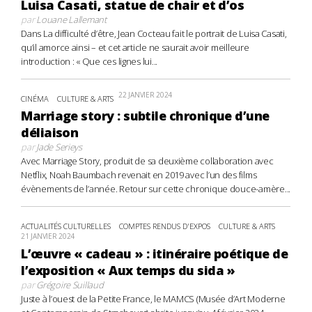
Luisa Casati, statue de chair et d’os
par
Louane Lallemant
Dans La difficulté d’être, Jean Cocteau fait le portrait de Luisa Casati,
qu’il amorce ainsi – et cet article ne saurait avoir meilleure
introduction : « Que ces lignes lui...
22 JANVIER 2024
CINÉMA
CULTURE & ARTS
Marriage story : subtile chronique d’une
déliaison
par
Jade Serieys
Avec Marriage Story, produit de sa deuxième collaboration avec
Netflix, Noah Baumbach revenait en 2019 avec l’un des films
évènements de l’année. Retour sur cette chronique douce-amère...
ACTUALITÉS CULTURELLES
COMPTES RENDUS D'EXPOS
CULTURE & ARTS
21 JANVIER 2024
L’œuvre « cadeau » : itinéraire poétique de
l’exposition « Aux temps du sida »
par
Grégoire Suillaud
Juste à l’ouest de la Petite France, le MAMCS (Musée d’Art Moderne