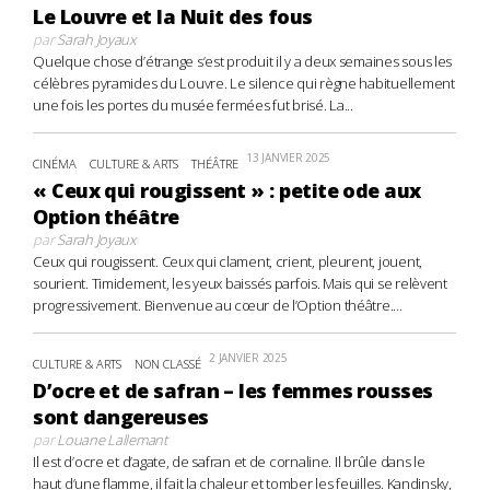
Le Louvre et la Nuit des fous
par
Sarah Joyaux
Quelque chose d’étrange s’est produit il y a deux semaines sous les
célèbres pyramides du Louvre. Le silence qui règne habituellement
une fois les portes du musée fermées fut brisé. La...
13 JANVIER 2025
CINÉMA
CULTURE & ARTS
THÉÂTRE
« Ceux qui rougissent » : petite ode aux
Option théâtre
par
Sarah Joyaux
Ceux qui rougissent. Ceux qui clament, crient, pleurent, jouent,
sourient. Timidement, les yeux baissés parfois. Mais qui se relèvent
progressivement. Bienvenue au cœur de l’Option théâtre....
2 JANVIER 2025
CULTURE & ARTS
NON CLASSÉ
D’ocre et de safran – les femmes rousses
sont dangereuses
par
Louane Lallemant
Il est d’ocre et d’agate, de safran et de cornaline. Il brûle dans le
haut d’une flamme, il fait la chaleur et tomber les feuilles. Kandinsky,