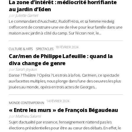
La zone d’intérêt : médiocrité horrifiante
au jardin d’Eden
par
Juliette Gamet
Le commandant d’Auschwitz, Rudolf Höss, et sa femme Hedwig
s’efforcent de construire une vie de rêve pour leur famille dans une
maison avec jardin à côté du camp. Sur l’écran noir, le...
18 FÉVRIER 2024
CULTURE & ARTS
SPECTACLES
Car/men de Philippe Lafeuille : quand la
diva change de genre
par
Sarah Joyaux
Danse ? Théâtre ? Opéra ? Les trois à la fois. Car/men, ce spectacle
aux facettes multiples, nous plonge dans l’une des oeuvres les plus
jouées au monde, opéra en trois actes de Georges...
14 FÉVRIER 2024
MONDE CONTEMPORAIN
« Entre les murs » de François Bégaudeau
par
Mathieu Salami
Sujet d’actualité par essence, l’enseignement n’attend pas les
élections présidentielles pour être au cœur des débats. En effet, le