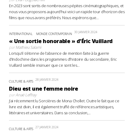
En 2023 sont sortis de nombreuses pépites cinématographiques, et
nous vous proposons aujourd’hui voici un rapide tour d’horizon des
films que nous avons préférés. Nous espérons que...
30 JANVIER 2024
INTERNATIONAL
MONDE CONTEMPORAIN
« Une sortie honorable » d’Éric Vuillard
par
Mathieu Salami
Lorsqu’il s’étonne de l’absence de mention faite à la guerre
d’Indochine dans les programmes d’histoire du secondaire, Eric
Vuillard semble insinuer que ce sont les...
28 JANVIER 2024
CULTURE & ARTS
Dieu est une femme noire
par
Anaë Leffray
J’ai récemment lu Sorcières de Mona Chollet. Outre le fait que ce
livre est divin, il est également truffé de références artistiques,
littéraires et universitaires. Dans sa conclusion,...
27 JANVIER 2024
CULTURE & ARTS