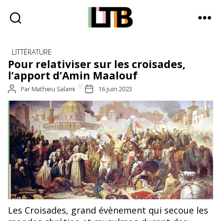
Le
Catégories
Tote
LITTÉRATURE
Bag
Pour relativiser sur les croisades,
-
l’apport d’Amin Maalouf
Média
Auteur
Par
Mathieu Salami
Date
16 juin 2023
d'information
de
de
quotidienne
l’article
l’article
Les Croisades, grand évènement qui secoue les