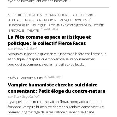
cycle de la révolte, ont été déclinées en...
ACTUALITÉS CULTURELLES
AGENDA CULTUREL
CULTURE & ARTS
ECOLOGIE
MONDE CONTEMPORAIN
MUSIQUE
NON CLASSÉ
PHOTOGRAPHIE
POLITIQUE
RECOMMANDATIONS (ÉCOLOGIE)
SOCIÉTÉ
21 AVRIL 2024
SPECTACLES
THÉÂTRE
La fête comme espace artistique et
politique : le collectif Fierce Faces
par
Victoria de Bank
Si vous vous posez la question : “L’univers de la fête est-il artistique
et politique ?” J’espère que mon article saura vous montrer
pourquoi et comment avec le merveilleux collectif...
20 AVRIL 2024
CINÉMA
CULTURE & ARTS
Vampire humaniste cherche suicidaire
consentant : Petit éloge du contre-nature
par
Evan Gogolachvili
Il y a quelques semaines sortait un film au nom particulièrement
frappant : Vampire humaniste cherche suicidaire consentant. Ce
premier long métrage de la réalisatrice québécoise Ariane...