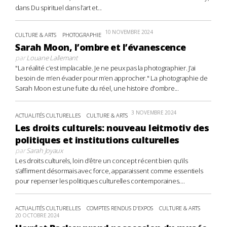
dans Du spirituel dans l’art et...
10 NOVEMBRE 2024
CULTURE & ARTS
PHOTOGRAPHIE
Sarah Moon, l’ombre et l’évanescence
par
Louane Lallemant
"La réalité c’est implacable. Je ne peux pas la photographier. J’ai
besoin de m’en évader pour m’en approcher." La photographie de
Sarah Moon est une fuite du réel, une histoire d'ombre...
3 NOVEMBRE 2024
ACTUALITÉS CULTURELLES
CULTURE & ARTS
Les droits culturels: nouveau leitmotiv des
politiques et institutions culturelles
par
Sarah Joyaux
Les droits culturels, loin d’être un concept récent bien qu’ils
s’affirment désormais avec force, apparaissent comme essentiels
pour repenser les politiques culturelles contemporaines....
ACTUALITÉS CULTURELLES
COMPTES RENDUS D'EXPOS
CULTURE & ARTS
20 OCTOBRE 2024