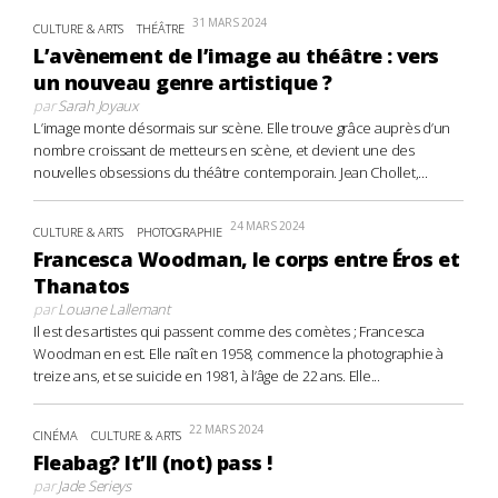
31 MARS 2024
CULTURE & ARTS
THÉÂTRE
L’avènement de l’image au théâtre : vers
un nouveau genre artistique ?
par
Sarah Joyaux
L’image monte désormais sur scène. Elle trouve grâce auprès d’un
nombre croissant de metteurs en scène, et devient une des
nouvelles obsessions du théâtre contemporain. Jean Chollet,...
24 MARS 2024
CULTURE & ARTS
PHOTOGRAPHIE
Francesca Woodman, le corps entre Éros et
Thanatos
par
Louane Lallemant
Il est des artistes qui passent comme des comètes ; Francesca
Woodman en est. Elle naît en 1958, commence la photographie à
treize ans, et se suicide en 1981, à l’âge de 22 ans. Elle...
22 MARS 2024
CINÉMA
CULTURE & ARTS
Fleabag? It’ll (not) pass !
par
Jade Serieys