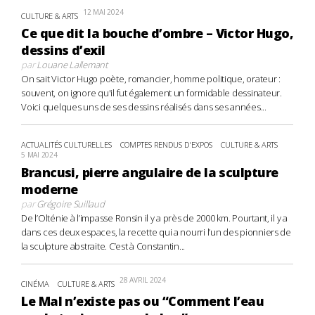
12 MAI 2024
CULTURE & ARTS
Ce que dit la bouche d’ombre – Victor Hugo,
dessins d’exil
par
Louane Lallemant
On sait Victor Hugo poète, romancier, homme politique, orateur :
souvent, on ignore qu'il fut également un formidable dessinateur.
Voici quelques uns de ses dessins réalisés dans ses années...
ACTUALITÉS CULTURELLES
COMPTES RENDUS D'EXPOS
CULTURE & ARTS
5 MAI 2024
Brancusi, pierre angulaire de la sculpture
moderne
par
Grégoire Suillaud
De l’Olténie à l’impasse Ronsin il y a près de 2000 km. Pourtant, il y a
dans ces deux espaces, la recette qui a nourri l’un des pionniers de
la sculpture abstraite. C’est à Constantin...
28 AVRIL 2024
CINÉMA
CULTURE & ARTS
Le Mal n’existe pas ou “Comment l’eau