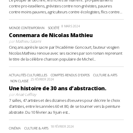
contre pro-israéliens, grévistes contre non-grévistes, pauvres
contre moins pauvres, agriculteurs contre écologistes, flics contre...
8 MARS 2024
MONDE CONTEMPORAIN
SOCIÉTÉ
Connemara de Nicolas Mathieu
par
Mathieu Salami
Cinq ans après le sacre par l’Académie Goncourt, l’auteur vosgien
Nicolas Mathieu renoue avec ses racines par son roman reprenant
le titre de la célèbre chanson populaire de Michel...
ACTUALITÉS CULTURELLES
COMPTES RENDUS D'EXPOS
CULTURE & ARTS
25 FÉVRIER 2024
NON CLASSÉ
Une histoire de 30 ans d’abstraction.
par
Anaë Leffray
7 salles, 47 artistes et des dizaines d’oeuvres pour décrire le choix
d’artistes, entre les années 60 et 80, de se tourner vers la peinture
abstraite. Du 10 février au 9 juin est...
18 FÉVRIER 2024
CINÉMA
CULTURE & ARTS