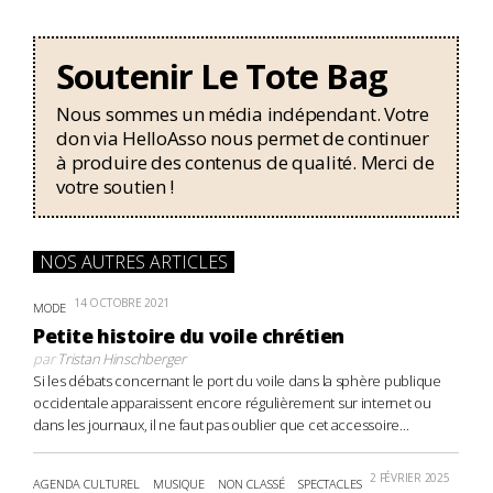
Soutenir Le Tote Bag
Nous sommes un média indépendant. Votre
don via HelloAsso nous permet de continuer
à produire des contenus de qualité. Merci de
votre soutien !
NOS AUTRES ARTICLES
14 OCTOBRE 2021
MODE
Petite histoire du voile chrétien
par
Tristan Hinschberger
Si les débats concernant le port du voile dans la sphère publique
occidentale apparaissent encore régulièrement sur internet ou
dans les journaux, il ne faut pas oublier que cet accessoire...
2 FÉVRIER 2025
AGENDA CULTUREL
MUSIQUE
NON CLASSÉ
SPECTACLES