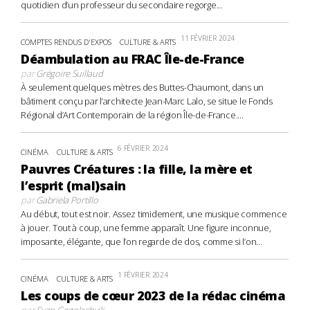
quotidien d’un professeur du secondaire regorge...
11 FÉVRIER 2024
COMPTES RENDUS D'EXPOS
CULTURE & ARTS
Déambulation au FRAC Île-de-France
par
Grégoire Suillaud
À seulement quelques mètres des Buttes-Chaumont, dans un
bâtiment conçu par l’architecte Jean-Marc Lalo, se situe le Fonds
Régional d’Art Contemporain de la région Île-de-France....
6 FÉVRIER 2024
CINÉMA
CULTURE & ARTS
Pauvres Créatures : la fille, la mère et
l’esprit (mal)sain
par
Gabriela Portillo
Au début, tout est noir. Assez timidement, une musique commence
à jouer. Tout à coup, une femme apparaît. Une figure inconnue,
imposante, élégante, que l’on regarde de dos, comme si l’on...
1 FÉVRIER 2024
CINÉMA
CULTURE & ARTS
Les coups de cœur 2023 de la rédac cinéma
par
Evan Gogolachvili