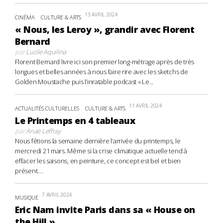
13 AVRIL 2024
CINÉMA
CULTURE & ARTS
« Nous, les Leroy », grandir avec Florent
Bernard
par
Lucile Aquilina
Florent Bernard livre ici son premier long-métrage après de très
longues et belles années à nous faire rire avec les sketchs de
Golden Moustache puis l’inratable podcast « Le...
11 AVRIL 2024
ACTUALITÉS CULTURELLES
CULTURE & ARTS
Le Printemps en 4 tableaux
par
Anaë Leffray
Nous fêtions la semaine dernière l’arrivée du printemps, le
mercredi 21 mars. Même si la crise climatique actuelle tend à
effacer les saisons, en peinture, ce concept est bel et bien
présent....
7 AVRIL 2024
MUSIQUE
Eric Nam invite Paris dans sa « House on
the Hill »