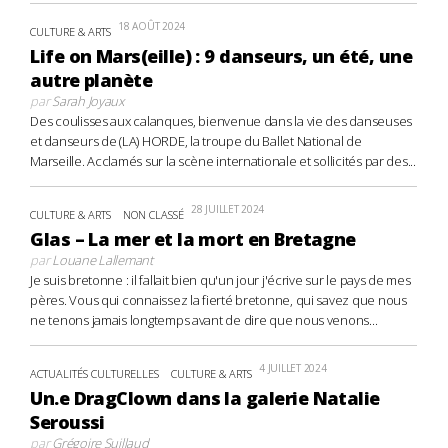
18 AOÛT 2024
CULTURE & ARTS
Life on Mars(eille) : 9 danseurs, un été, une
autre planète
par
Sarah Joyaux
Des coulisses aux calanques, bienvenue dans la vie des danseuses
et danseurs de (LA) HORDE, la troupe du Ballet National de
Marseille. Acclamés sur la scène internationale et sollicités par des...
28 JUILLET 2024
CULTURE & ARTS
NON CLASSÉ
Glas – La mer et la mort en Bretagne
par
Louane Lallemant
Je suis bretonne : il fallait bien qu'un jour j'écrive sur le pays de mes
pères. Vous qui connaissez la fierté bretonne, qui savez que nous
ne tenons jamais longtemps avant de dire que nous venons...
4 JUILLET 2024
ACTUALITÉS CULTURELLES
CULTURE & ARTS
Un.e DragClown dans la galerie Natalie
Seroussi
par
Grégoire Suillaud