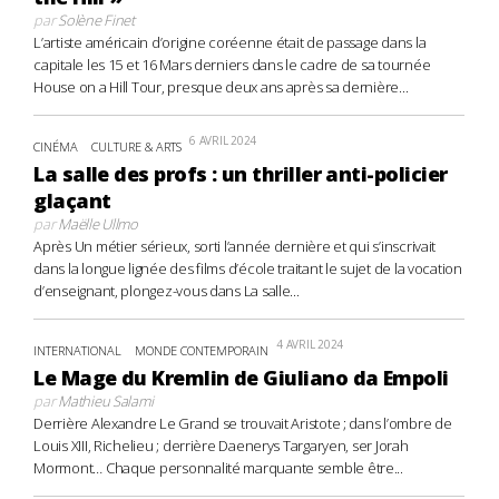
par
Solène Finet
L’artiste américain d’origine coréenne était de passage dans la
capitale les 15 et 16 Mars derniers dans le cadre de sa tournée
House on a Hill Tour, presque deux ans après sa dernière...
6 AVRIL 2024
CINÉMA
CULTURE & ARTS
La salle des profs : un thriller anti-policier
glaçant
par
Maëlle Ullmo
Après Un métier sérieux, sorti l’année dernière et qui s’inscrivait
dans la longue lignée des films d’école traitant le sujet de la vocation
d’enseignant, plongez-vous dans La salle...
4 AVRIL 2024
INTERNATIONAL
MONDE CONTEMPORAIN
Le Mage du Kremlin de Giuliano da Empoli
par
Mathieu Salami
Derrière Alexandre Le Grand se trouvait Aristote ; dans l’ombre de
Louis XIII, Richelieu ; derrière Daenerys Targaryen, ser Jorah
Mormont… Chaque personnalité marquante semble être...