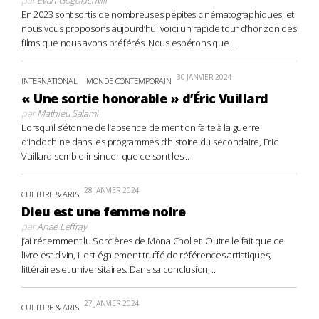
En 2023 sont sortis de nombreuses pépites cinématographiques, et
nous vous proposons aujourd’hui voici un rapide tour d’horizon des
films que nous avons préférés. Nous espérons que...
30 JANVIER 2024
INTERNATIONAL
MONDE CONTEMPORAIN
« Une sortie honorable » d’Éric Vuillard
par
Mathieu Salami
Lorsqu’il s’étonne de l’absence de mention faite à la guerre
d’Indochine dans les programmes d’histoire du secondaire, Eric
Vuillard semble insinuer que ce sont les...
28 JANVIER 2024
CULTURE & ARTS
Dieu est une femme noire
par
Anaë Leffray
J’ai récemment lu Sorcières de Mona Chollet. Outre le fait que ce
livre est divin, il est également truffé de références artistiques,
littéraires et universitaires. Dans sa conclusion,...
27 JANVIER 2024
CULTURE & ARTS