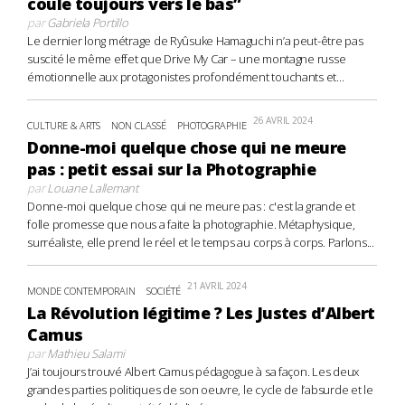
coule toujours vers le bas”
par
Gabriela Portillo
Le dernier long métrage de Ryûsuke Hamaguchi n’a peut-être pas
suscité le même effet que Drive My Car – une montagne russe
émotionnelle aux protagonistes profondément touchants et...
26 AVRIL 2024
CULTURE & ARTS
NON CLASSÉ
PHOTOGRAPHIE
Donne-moi quelque chose qui ne meure
pas : petit essai sur la Photographie
par
Louane Lallemant
Donne-moi quelque chose qui ne meure pas : c'est la grande et
folle promesse que nous a faite la photographie. Métaphysique,
surréaliste, elle prend le réel et le temps au corps à corps. Parlons...
21 AVRIL 2024
MONDE CONTEMPORAIN
SOCIÉTÉ
La Révolution légitime ? Les Justes d’Albert
Camus
par
Mathieu Salami
J’ai toujours trouvé Albert Camus pédagogue à sa façon. Les deux
grandes parties politiques de son oeuvre, le cycle de l’absurde et le