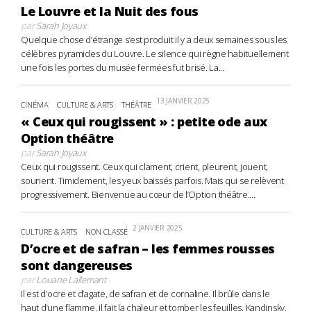
Le Louvre et la Nuit des fous
par
Sarah Joyaux
Quelque chose d’étrange s’est produit il y a deux semaines sous les
célèbres pyramides du Louvre. Le silence qui règne habituellement
une fois les portes du musée fermées fut brisé. La...
13 JANVIER 2025
CINÉMA
CULTURE & ARTS
THÉÂTRE
« Ceux qui rougissent » : petite ode aux
Option théâtre
par
Sarah Joyaux
Ceux qui rougissent. Ceux qui clament, crient, pleurent, jouent,
sourient. Timidement, les yeux baissés parfois. Mais qui se relèvent
progressivement. Bienvenue au cœur de l’Option théâtre....
2 JANVIER 2025
CULTURE & ARTS
NON CLASSÉ
D’ocre et de safran – les femmes rousses
sont dangereuses
par
Louane Lallemant
Il est d’ocre et d’agate, de safran et de cornaline. Il brûle dans le
haut d’une flamme, il fait la chaleur et tomber les feuilles. Kandinsky,