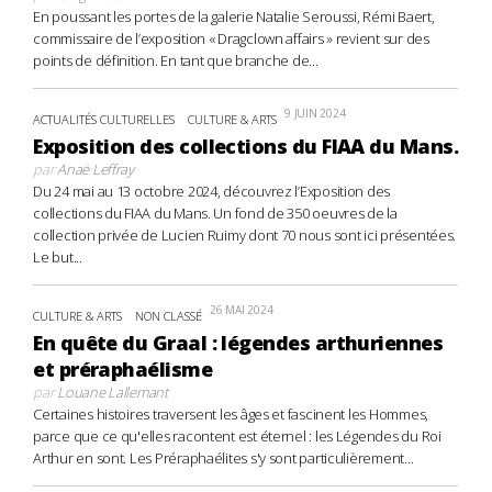
En poussant les portes de la galerie Natalie Seroussi, Rémi Baert,
commissaire de l’exposition « Dragclown affairs » revient sur des
points de définition. En tant que branche de...
9 JUIN 2024
ACTUALITÉS CULTURELLES
CULTURE & ARTS
Exposition des collections du FIAA du Mans.
par
Anaë Leffray
Du 24 mai au 13 octobre 2024, découvrez l’Exposition des
collections du FIAA du Mans. Un fond de 350 oeuvres de la
collection privée de Lucien Ruimy dont 70 nous sont ici présentées.
Le but...
26 MAI 2024
CULTURE & ARTS
NON CLASSÉ
En quête du Graal : légendes arthuriennes
et préraphaélisme
par
Louane Lallemant
Certaines histoires traversent les âges et fascinent les Hommes,
parce que ce qu'elles racontent est éternel : les Légendes du Roi
Arthur en sont. Les Préraphaélites s'y sont particulièrement...