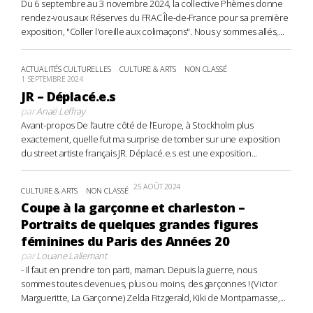
Du 6 septembre au 3 novembre 2024, la collective Phèmes donne
rendez-vous aux Réserves du FRAC Île-de-France pour sa première
exposition, "Coller l'oreille aux colimaçons". Nous y sommes allés,...
ACTUALITÉS CULTURELLES
CULTURE & ARTS
NON CLASSÉ
1 SEPTEMBRE 2024
JR – Déplacé.e.s
par
Anaë Leffray
Avant-propos De l’autre côté de l’Europe, à Stockholm plus
exactement, quelle fut ma surprise de tomber sur une exposition
du street artiste français JR. Déplacé.e.s est une exposition...
25 AOÛT 2024
CULTURE & ARTS
NON CLASSÉ
Coupe à la garçonne et charleston –
Portraits de quelques grandes figures
féminines du Paris des Années 20
par
Louane Lallemant
- Il faut en prendre ton parti, maman. Depuis la guerre, nous
sommes toutes devenues, plus ou moins, des garçonnes ! (Victor
Margueritte, La Garçonne) Zelda Fitzgerald, Kiki de Montparnasse,...