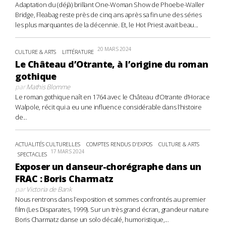
Adaptation du (déjà) brillant One-Woman Show de Phoebe-Waller
Bridge, Fleabag reste près de cinq ans après sa fin une des séries
les plus marquantes de la décennie. Et, le Hot Priest avait beau...
20 MARS 2024
CULTURE & ARTS
LITTÉRATURE
Le Château d’Otrante, à l’origine du roman
gothique
par
Mathis Blomme
Le roman gothique naît en 1764 avec le Château d’Otrante d’Horace
Walpole, récit qui a eu une influence considérable dans l’histoire
de...
ACTUALITÉS CULTURELLES
COMPTES RENDUS D'EXPOS
CULTURE & ARTS
17 MARS 2024
SPECTACLES
Exposer un danseur-chorégraphe dans un
FRAC : Boris Charmatz
par
Victoria de Bank
Nous rentrons dans l’exposition et sommes confrontés au premier
film (Les Disparates, 1999). Sur un très grand écran, grandeur nature
Boris Charmatz danse un solo décalé, humoristique,...