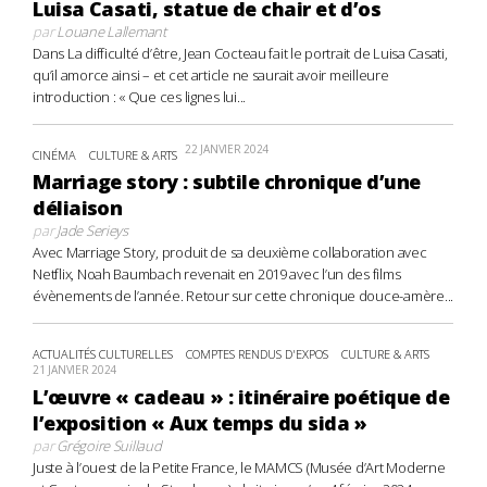
Luisa Casati, statue de chair et d’os
par
Louane Lallemant
Dans La difficulté d’être, Jean Cocteau fait le portrait de Luisa Casati,
qu’il amorce ainsi – et cet article ne saurait avoir meilleure
introduction : « Que ces lignes lui...
22 JANVIER 2024
CINÉMA
CULTURE & ARTS
Marriage story : subtile chronique d’une
déliaison
par
Jade Serieys
Avec Marriage Story, produit de sa deuxième collaboration avec
Netflix, Noah Baumbach revenait en 2019 avec l’un des films
évènements de l’année. Retour sur cette chronique douce-amère...
ACTUALITÉS CULTURELLES
COMPTES RENDUS D'EXPOS
CULTURE & ARTS
21 JANVIER 2024
L’œuvre « cadeau » : itinéraire poétique de
l’exposition « Aux temps du sida »
par
Grégoire Suillaud
Juste à l’ouest de la Petite France, le MAMCS (Musée d’Art Moderne