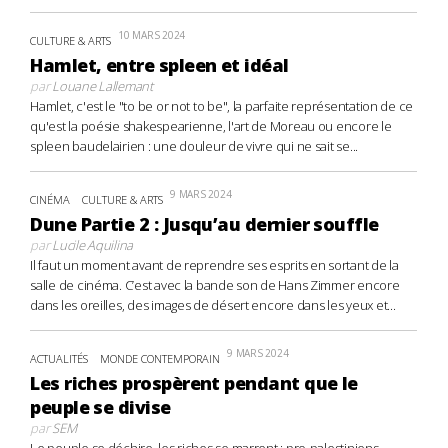
10 MARS 2024
CULTURE & ARTS
Hamlet, entre spleen et idéal
par
Louane Lallemant
Hamlet, c'est le "to be or not to be", la parfaite représentation de ce
qu'est la poésie shakespearienne, l'art de Moreau ou encore le
spleen baudelairien : une douleur de vivre qui ne sait se...
9 MARS 2024
CINÉMA
CULTURE & ARTS
Dune Partie 2 : Jusqu’au dernier souffle
par
Lucile Aquilina
Il faut un moment avant de reprendre ses esprits en sortant de la
salle de cinéma. C’est avec la bande son de Hans Zimmer encore
dans les oreilles, des images de désert encore dans les yeux et...
9 MARS 2024
ACTUALITÉS
MONDE CONTEMPORAIN
Les riches prospèrent pendant que le
peuple se divise
par
SEM
Le peuple se déchire, les riches se marrent : pro-palestiniens