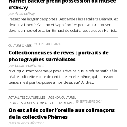
Harriet Backer prend possession du musée
d’Orsay
par
Anaë Leffray
Passez par les grandes portes. Descendez les escaliers. Déambulez
devant la Liberté, Sappho et Napoléon 1er pour vous retrouver
devant un nouvel escalier. En haut de celui-ci vous trouvez Harriet...
29 SEPTEMBRE 2024
CULTURE & ARTS
Collectionneuses de rêves : portraits de
photographes surréalistes
par
Louane Lallemant
"Pourquoi n'accorderais-je pas au rêve ce que je refuse parfois à la
réalité, soit cette valeur de certitude en elle-même, qui, dans son
temps, n'est point exposée à mon désaveu?" André...
ACTUALITÉS CULTURELLES
AGENDA CULTUREL
15 SEPTEMBRE 2024
COMPTES RENDUS D'EXPOS
CULTURE & ARTS
On est allés coller l’oreille aux colimaçons
de la collective Phèmes
par
Louane Lallemant