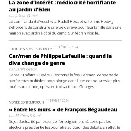
La zone d’intérêt : médiocrité horrifiante
au jardin d’Eden
par
Juliette Gamet
Le commandant d’Auschwitz, Rudolf Höss, et sa femme Hedwig
s’efforcent de construire une vie de rêve pour leur famille dans une
maison avec jardin à côté du camp. Sur l’écran noir, le...
18 FÉVRIER 2024
CULTURE & ARTS
SPECTACLES
Car/men de Philippe Lafeuille : quand la
diva change de genre
par
Sarah Joyaux
Danse ? Théâtre ? Opéra ? Les trois à la fois. Car/men, ce spectacle
aux facettes multiples, nous plonge dans l’une des oeuvres les plus
jouées au monde, opéra en trois actes de Georges...
14 FÉVRIER 2024
MONDE CONTEMPORAIN
« Entre les murs » de François Bégaudeau
par
Mathieu Salami
Sujet d’actualité par essence, l’enseignement n’attend pas les
élections présidentielles pour être au cœur des débats. En effet, le