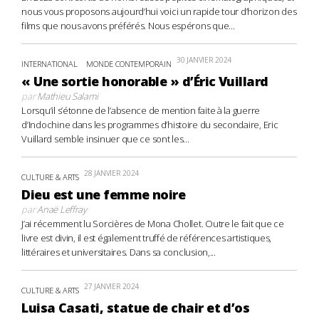
nous vous proposons aujourd’hui voici un rapide tour d’horizon des
films que nous avons préférés. Nous espérons que...
30 JANVIER 2024
INTERNATIONAL
MONDE CONTEMPORAIN
« Une sortie honorable » d’Éric Vuillard
par
Mathieu Salami
Lorsqu’il s’étonne de l’absence de mention faite à la guerre
d’Indochine dans les programmes d’histoire du secondaire, Eric
Vuillard semble insinuer que ce sont les...
28 JANVIER 2024
CULTURE & ARTS
Dieu est une femme noire
par
Anaë Leffray
J’ai récemment lu Sorcières de Mona Chollet. Outre le fait que ce
livre est divin, il est également truffé de références artistiques,
littéraires et universitaires. Dans sa conclusion,...
27 JANVIER 2024
CULTURE & ARTS
Luisa Casati, statue de chair et d’os