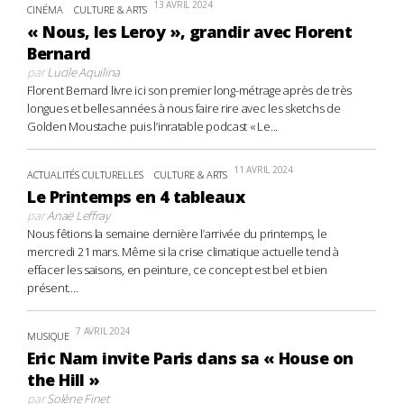
13 AVRIL 2024
CINÉMA
CULTURE & ARTS
« Nous, les Leroy », grandir avec Florent
Bernard
par
Lucile Aquilina
Florent Bernard livre ici son premier long-métrage après de très
longues et belles années à nous faire rire avec les sketchs de
Golden Moustache puis l’inratable podcast « Le...
11 AVRIL 2024
ACTUALITÉS CULTURELLES
CULTURE & ARTS
Le Printemps en 4 tableaux
par
Anaë Leffray
Nous fêtions la semaine dernière l’arrivée du printemps, le
mercredi 21 mars. Même si la crise climatique actuelle tend à
effacer les saisons, en peinture, ce concept est bel et bien
présent....
7 AVRIL 2024
MUSIQUE
Eric Nam invite Paris dans sa « House on
the Hill »
par
Solène Finet