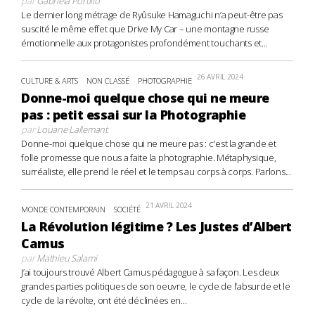
par
Gabriela Portillo
Le dernier long métrage de Ryûsuke Hamaguchi n’a peut-être pas
suscité le même effet que Drive My Car – une montagne russe
émotionnelle aux protagonistes profondément touchants et...
26 AVRIL 2024
CULTURE & ARTS
NON CLASSÉ
PHOTOGRAPHIE
Donne-moi quelque chose qui ne meure
pas : petit essai sur la Photographie
par
Louane Lallemant
Donne-moi quelque chose qui ne meure pas : c'est la grande et
folle promesse que nous a faite la photographie. Métaphysique,
surréaliste, elle prend le réel et le temps au corps à corps. Parlons...
21 AVRIL 2024
MONDE CONTEMPORAIN
SOCIÉTÉ
La Révolution légitime ? Les Justes d’Albert
Camus
par
Mathieu Salami
J’ai toujours trouvé Albert Camus pédagogue à sa façon. Les deux
grandes parties politiques de son oeuvre, le cycle de l’absurde et le
cycle de la révolte, ont été déclinées en...