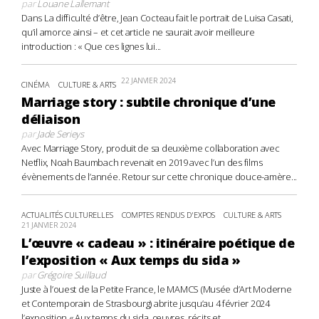
par
Louane Lallemant
Dans La difficulté d’être, Jean Cocteau fait le portrait de Luisa Casati,
qu’il amorce ainsi – et cet article ne saurait avoir meilleure
introduction : « Que ces lignes lui...
22 JANVIER 2024
CINÉMA
CULTURE & ARTS
Marriage story : subtile chronique d’une
déliaison
par
Jade Serieys
Avec Marriage Story, produit de sa deuxième collaboration avec
Netflix, Noah Baumbach revenait en 2019 avec l’un des films
évènements de l’année. Retour sur cette chronique douce-amère...
ACTUALITÉS CULTURELLES
COMPTES RENDUS D'EXPOS
CULTURE & ARTS
21 JANVIER 2024
L’œuvre « cadeau » : itinéraire poétique de
l’exposition « Aux temps du sida »
par
Grégoire Suillaud
Juste à l’ouest de la Petite France, le MAMCS (Musée d’Art Moderne
et Contemporain de Strasbourg) abrite jusqu’au 4 février 2024
l’exposition « Aux temps du sida, œuvres, récits et...