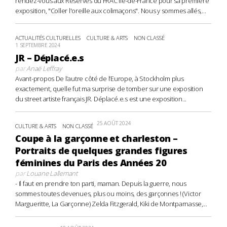
rendez-vous aux Réserves du FRAC Île-de-France pour sa première
exposition, "Coller l'oreille aux colimaçons". Nous y sommes allés,...
ACTUALITÉS CULTURELLES
CULTURE & ARTS
NON CLASSÉ
1 SEPTEMBRE 2024
JR – Déplacé.e.s
par
Anaë Leffray
Avant-propos De l’autre côté de l’Europe, à Stockholm plus
exactement, quelle fut ma surprise de tomber sur une exposition
du street artiste français JR. Déplacé.e.s est une exposition...
25 AOÛT 2024
CULTURE & ARTS
NON CLASSÉ
Coupe à la garçonne et charleston –
Portraits de quelques grandes figures
féminines du Paris des Années 20
par
Louane Lallemant
- Il faut en prendre ton parti, maman. Depuis la guerre, nous
sommes toutes devenues, plus ou moins, des garçonnes ! (Victor
Margueritte, La Garçonne) Zelda Fitzgerald, Kiki de Montparnasse,...