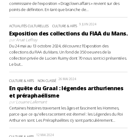
commissaire de l’exposition « Dragclown affairs » revient sur des
points de définition. En tant que branche de...
9 JUIN 2024
ACTUALITÉS CULTURELLES
CULTURE & ARTS
Exposition des collections du FIAA du Mans.
par
Anaë Leffray
Du 24 mai au 13 octobre 2024, découvrez l’Exposition des
collections du FIAA du Mans. Un fond de 350 oeuvres de la
collection privée de Lucien Ruimy dont 70 nous sont ici présentées.
Le but...
26 MAI 2024
CULTURE & ARTS
NON CLASSÉ
En quête du Graal : légendes arthuriennes
et préraphaélisme
par
Louane Lallemant
Certaines histoires traversent les âges et fascinent les Hommes,
parce que ce qu'elles racontent est éternel : les Légendes du Roi
Arthur en sont. Les Préraphaélites s'y sont particulièrement...
12 MAI 2024
CULTURE & ARTS