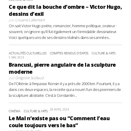
Ce que dit la bouche d’ombre – Victor Hugo,
dessins d’exil
par
Louane Lallemant
On sait Victor Hugo poète, romancier, homme politique, orateur :
souvent, on ignore qu'il fut également un formidable dessinateur.
Voici quelques uns de ses dessins réalisés dans ses années...
ACTUALITÉS CULTURELLES
COMPTES RENDUS D'EXPOS
CULTURE & ARTS
5 MAI 2024
Brancusi, pierre angulaire de la sculpture
moderne
par
Grégoire Suillaud
De l’Olténie à l’impasse Ronsin il y a près de 2000 km. Pourtant, il y a
dans ces deux espaces, la recette qui a nourri l’un des pionniers de
la sculpture abstraite. C’est à Constantin...
28 AVRIL 2024
CINÉMA
CULTURE & ARTS
Le Mal n’existe pas ou “Comment l’eau
coule toujours vers le bas”