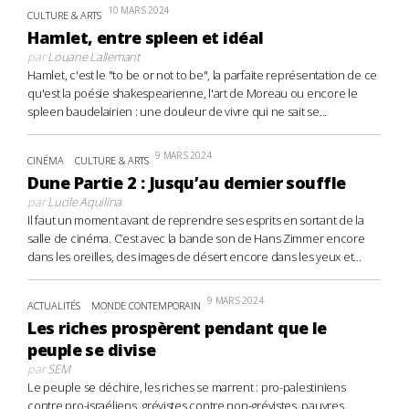
10 MARS 2024
CULTURE & ARTS
Hamlet, entre spleen et idéal
par
Louane Lallemant
Hamlet, c'est le "to be or not to be", la parfaite représentation de ce
qu'est la poésie shakespearienne, l'art de Moreau ou encore le
spleen baudelairien : une douleur de vivre qui ne sait se...
9 MARS 2024
CINÉMA
CULTURE & ARTS
Dune Partie 2 : Jusqu’au dernier souffle
par
Lucile Aquilina
Il faut un moment avant de reprendre ses esprits en sortant de la
salle de cinéma. C’est avec la bande son de Hans Zimmer encore
dans les oreilles, des images de désert encore dans les yeux et...
9 MARS 2024
ACTUALITÉS
MONDE CONTEMPORAIN
Les riches prospèrent pendant que le
peuple se divise
par
SEM
Le peuple se déchire, les riches se marrent : pro-palestiniens
contre pro-israéliens, grévistes contre non-grévistes, pauvres