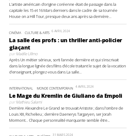
L’artiste américain d’origine coréenne était de passage dans la
capitale les 15 et 16 Mars derniers dans le cadre de sa tournée
House on a Hill Tour, presque deux ans après sa dernière...
6 AVRIL 2024
CINÉMA
CULTURE & ARTS
La salle des profs : un thriller anti-policier
glaçant
par
Maëlle Ullmo
Après Un métier sérieux, sorti l’année dernière et qui s’inscrivait
dans la longue lignée des films d’école traitant le sujet de la vocation
d’enseignant, plongez-vous dans La salle...
4 AVRIL 2024
INTERNATIONAL
MONDE CONTEMPORAIN
Le Mage du Kremlin de Giuliano da Empoli
par
Mathieu Salami
Derrière Alexandre Le Grand se trouvait Aristote ; dans l’ombre de
Louis XIII, Richelieu ; derrière Daenerys Targaryen, ser Jorah
Mormont… Chaque personnalité marquante semble être...
31 MARS 2024