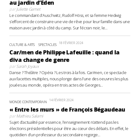
au jardin d’Eden
par
Juliette Gamet
Le commandant d’Auschwitz, Rudolf Höss, et sa femme Hedwig
s’efforcent de construire une vie de rêve pour leur famille dans une
maison avec jardin à côté du camp. Sur l’écran noir, le...
18 FÉVRIER 2024
CULTURE & ARTS
SPECTACLES
Car/men de Philippe Lafeuille : quand la
diva change de genre
par
Sarah Joyaux
Danse ? Théâtre ? Opéra ? Les trois à la fois. Car/men, ce spectacle
aux facettes multiples, nous plonge dans l’une des oeuvres les plus
jouées au monde, opéra en trois actes de Georges...
14 FÉVRIER 2024
MONDE CONTEMPORAIN
« Entre les murs » de François Bégaudeau
par
Mathieu Salami
Sujet d’actualité par essence, l’enseignement n’attend pas les
élections présidentielles pour être au cœur des débats. En effet, le
quotidien d’un professeur du secondaire regorge...