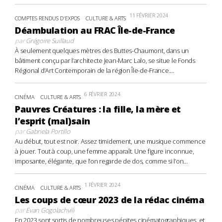
11 FÉVRIER 2024
COMPTES RENDUS D'EXPOS
CULTURE & ARTS
Déambulation au FRAC Île-de-France
par
Grégoire Suillaud
À seulement quelques mètres des Buttes-Chaumont, dans un
bâtiment conçu par l’architecte Jean-Marc Lalo, se situe le Fonds
Régional d’Art Contemporain de la région Île-de-France....
6 FÉVRIER 2024
CINÉMA
CULTURE & ARTS
Pauvres Créatures : la fille, la mère et
l’esprit (mal)sain
par
Gabriela Portillo
Au début, tout est noir. Assez timidement, une musique commence
à jouer. Tout à coup, une femme apparaît. Une figure inconnue,
imposante, élégante, que l’on regarde de dos, comme si l’on...
1 FÉVRIER 2024
CINÉMA
CULTURE & ARTS
Les coups de cœur 2023 de la rédac cinéma
par
Evan Gogolachvili
En 2023 sont sortis de nombreuses pépites cinématographiques, et