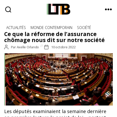
Le
Catégories
Tote
ACTUALITÉS
MONDE CONTEMPORAIN
SOCIÉTÉ
Bag
Ce que la réforme de l’assurance
-
chômage nous dit sur notre société
Média
Auteur
Par
Axelle Orlando
Date
10 octobre 2022
d'information
de
de
quotidienne
l’article
l’article
© Wikimedia Commons
Les députés examinaient la semaine dernière