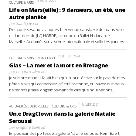
18 AOÛT 2024
CULTURE & ARTS
Life on Mars(eille) : 9 danseurs, un été, une
autre planète
par
Sarah Joyaux
Des coulisses aux calanques, bienvenue dans la vie des danseuses
et danseurs de (LA) HORDE, la troupe du Ballet National de
Marseille. Acclamés sur la scène internationale et sollicités par des...
28 JUILLET 2024
CULTURE & ARTS
NON CLASSÉ
Glas – La mer et la mort en Bretagne
par
Louane Lallemant
Je suis bretonne : il fallait bien qu'un jour j'écrive sur le pays de mes
pères. Vous qui connaissez la fierté bretonne, qui savez que nous
ne tenons jamais longtemps avant de dire que nous venons...
4 JUILLET 2024
ACTUALITÉS CULTURELLES
CULTURE & ARTS
Un.e DragClown dans la galerie Natalie
Seroussi
par
Grégoire Suillaud
En poussant les portes de la galerie Natalie Seroussi, Rémi Baert,