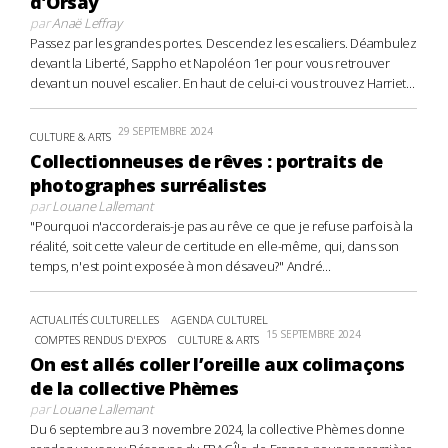
d’Orsay
par
Anaë Leffray
Passez par les grandes portes. Descendez les escaliers. Déambulez
devant la Liberté, Sappho et Napoléon 1er pour vous retrouver
devant un nouvel escalier. En haut de celui-ci vous trouvez Harriet...
29 SEPTEMBRE 2024
CULTURE & ARTS
Collectionneuses de rêves : portraits de
photographes surréalistes
par
Louane Lallemant
"Pourquoi n'accorderais-je pas au rêve ce que je refuse parfois à la
réalité, soit cette valeur de certitude en elle-même, qui, dans son
temps, n'est point exposée à mon désaveu?" André...
ACTUALITÉS CULTURELLES
AGENDA CULTUREL
15 SEPTEMBRE 2024
COMPTES RENDUS D'EXPOS
CULTURE & ARTS
On est allés coller l’oreille aux colimaçons
de la collective Phèmes
par
Louane Lallemant
Du 6 septembre au 3 novembre 2024, la collective Phèmes donne