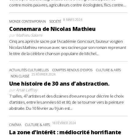
contre moins pauvres, agriculteurs contre écologistes, flics contre...
8 MARS 2024
MONDE CONTEMPORAIN
SOCIÉTÉ
Connemara de Nicolas Mathieu
par
Mathieu Salami
Cinq ans après le sacre par l’Académie Goncourt, l’auteur vosgien
Nicolas Mathieu renoue avec ses racines par son roman reprenant
le titre de la célèbre chanson populaire de Michel...
ACTUALITÉS CULTURELLES
COMPTES RENDUS D'EXPOS
CULTURE & ARTS
25 FÉVRIER 2024
NON CLASSÉ
Une histoire de 30 ans d’abstraction.
par
Anaë Leffray
7 salles, 47 artistes et des dizaines d’oeuvres pour décrire le choix
d’artistes, entre les années 60 et 80, de se tourner vers la peinture
abstraite. Du 10 février au 9 juin est...
18 FÉVRIER 2024
CINÉMA
CULTURE & ARTS
La zone d’intérêt : médiocrité horrifiante