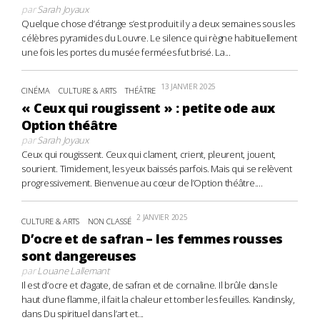
par
Sarah Joyaux
Quelque chose d’étrange s’est produit il y a deux semaines sous les
célèbres pyramides du Louvre. Le silence qui règne habituellement
une fois les portes du musée fermées fut brisé. La...
13 JANVIER 2025
CINÉMA
CULTURE & ARTS
THÉÂTRE
« Ceux qui rougissent » : petite ode aux
Option théâtre
par
Sarah Joyaux
Ceux qui rougissent. Ceux qui clament, crient, pleurent, jouent,
sourient. Timidement, les yeux baissés parfois. Mais qui se relèvent
progressivement. Bienvenue au cœur de l’Option théâtre....
2 JANVIER 2025
CULTURE & ARTS
NON CLASSÉ
D’ocre et de safran – les femmes rousses
sont dangereuses
par
Louane Lallemant
Il est d’ocre et d’agate, de safran et de cornaline. Il brûle dans le
haut d’une flamme, il fait la chaleur et tomber les feuilles. Kandinsky,
dans Du spirituel dans l’art et...