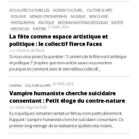
ACTUALITÉS CULTURELLES
AGENDA CULTUREL
CULTURE & ARTS
ECOLOGIE
MONDE CONTEMPORAIN
MUSIQUE
NON CLASSÉ
PHOTOGRAPHIE
POLITIQUE
RECOMMANDATIONS (ÉCOLOGIE)
SOCIÉTÉ
21 AVRIL 2024
SPECTACLES
THÉÂTRE
La fête comme espace artistique et
politique : le collectif Fierce Faces
par
Victoria de Bank
Si vous vous posez la question : “L’univers de la fête est-il artistique
et politique ?” J’espère que mon article saura vous montrer
pourquoi et comment avec le merveilleux collectif...
20 AVRIL 2024
CINÉMA
CULTURE & ARTS
Vampire humaniste cherche suicidaire
consentant : Petit éloge du contre-nature
par
Evan Gogolachvili
Il y a quelques semaines sortait un film au nom particulièrement
frappant : Vampire humaniste cherche suicidaire consentant. Ce
premier long métrage de la réalisatrice québécoise Ariane...