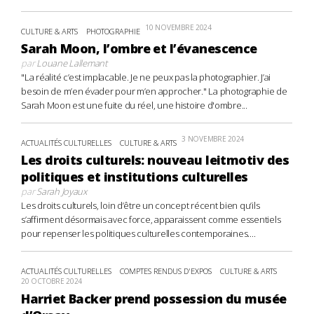
10 NOVEMBRE 2024
CULTURE & ARTS
PHOTOGRAPHIE
Sarah Moon, l’ombre et l’évanescence
par
Louane Lallemant
"La réalité c’est implacable. Je ne peux pas la photographier. J’ai
besoin de m’en évader pour m’en approcher." La photographie de
Sarah Moon est une fuite du réel, une histoire d'ombre...
3 NOVEMBRE 2024
ACTUALITÉS CULTURELLES
CULTURE & ARTS
Les droits culturels: nouveau leitmotiv des
politiques et institutions culturelles
par
Sarah Joyaux
Les droits culturels, loin d’être un concept récent bien qu’ils
s’affirment désormais avec force, apparaissent comme essentiels
pour repenser les politiques culturelles contemporaines....
ACTUALITÉS CULTURELLES
COMPTES RENDUS D'EXPOS
CULTURE & ARTS
20 OCTOBRE 2024
Harriet Backer prend possession du musée