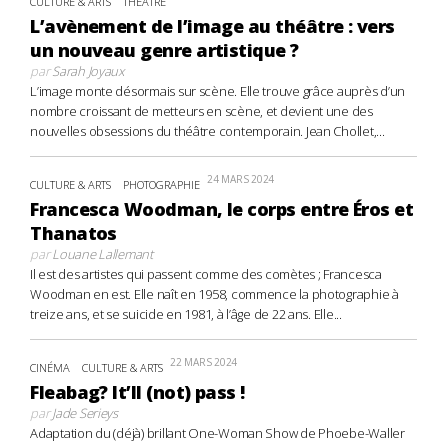
CULTURE & ARTS
THÉÂTRE
L’avènement de l’image au théâtre : vers
un nouveau genre artistique ?
par
Sarah Joyaux
L’image monte désormais sur scène. Elle trouve grâce auprès d’un
nombre croissant de metteurs en scène, et devient une des
nouvelles obsessions du théâtre contemporain. Jean Chollet,...
24 MARS 2024
CULTURE & ARTS
PHOTOGRAPHIE
Francesca Woodman, le corps entre Éros et
Thanatos
par
Louane Lallemant
Il est des artistes qui passent comme des comètes ; Francesca
Woodman en est. Elle naît en 1958, commence la photographie à
treize ans, et se suicide en 1981, à l’âge de 22 ans. Elle...
22 MARS 2024
CINÉMA
CULTURE & ARTS
Fleabag? It’ll (not) pass !
par
Jade Serieys
Adaptation du (déjà) brillant One-Woman Show de Phoebe-Waller