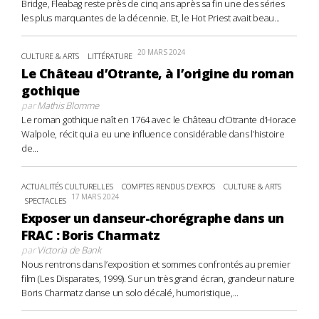
Bridge, Fleabag reste près de cinq ans après sa fin une des séries
les plus marquantes de la décennie. Et, le Hot Priest avait beau...
20 MARS 2024
CULTURE & ARTS
LITTÉRATURE
Le Château d’Otrante, à l’origine du roman
gothique
par
Mathis Blomme
Le roman gothique naît en 1764 avec le Château d’Otrante d’Horace
Walpole, récit qui a eu une influence considérable dans l’histoire
de...
ACTUALITÉS CULTURELLES
COMPTES RENDUS D'EXPOS
CULTURE & ARTS
17 MARS 2024
SPECTACLES
Exposer un danseur-chorégraphe dans un
FRAC : Boris Charmatz
par
Victoria de Bank
Nous rentrons dans l’exposition et sommes confrontés au premier
film (Les Disparates, 1999). Sur un très grand écran, grandeur nature
Boris Charmatz danse un solo décalé, humoristique,...