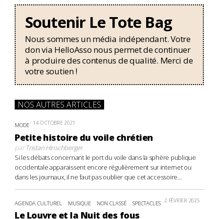
Soutenir Le Tote Bag
Nous sommes un média indépendant. Votre
don via HelloAsso nous permet de continuer
à produire des contenus de qualité. Merci de
votre soutien !
NOS AUTRES ARTICLES
14 OCTOBRE 2021
MODE
Petite histoire du voile chrétien
par
Tristan Hinschberger
Si les débats concernant le port du voile dans la sphère publique
occidentale apparaissent encore régulièrement sur internet ou
dans les journaux, il ne faut pas oublier que cet accessoire...
2 FÉVRIER 2025
AGENDA CULTUREL
MUSIQUE
NON CLASSÉ
SPECTACLES
Le Louvre et la Nuit des fous