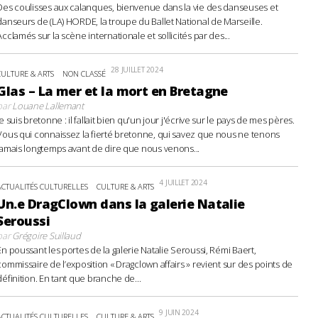
Des coulisses aux calanques, bienvenue dans la vie des danseuses et
danseurs de (LA) HORDE, la troupe du Ballet National de Marseille.
Acclamés sur la scène internationale et sollicités par des...
28 JUILLET 2024
CULTURE & ARTS
NON CLASSÉ
Glas – La mer et la mort en Bretagne
par
Louane Lallemant
Je suis bretonne : il fallait bien qu'un jour j'écrive sur le pays de mes pères.
Vous qui connaissez la fierté bretonne, qui savez que nous ne tenons
jamais longtemps avant de dire que nous venons...
4 JUILLET 2024
ACTUALITÉS CULTURELLES
CULTURE & ARTS
Un.e DragClown dans la galerie Natalie
Seroussi
par
Grégoire Suillaud
En poussant les portes de la galerie Natalie Seroussi, Rémi Baert,
commissaire de l’exposition « Dragclown affairs » revient sur des points de
définition. En tant que branche de...
9 JUIN 2024
ACTUALITÉS CULTURELLES
CULTURE & ARTS