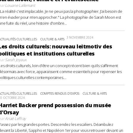
par
Louane Lallemant
"La réalité c’est implacable. Je ne peux pas la photographier. J’ai besoin de
m’en évader pour m’en approcher." La photographie de Sarah Moon est
une fuite du réel, une histoire d'ombre...
3 NOVEMBRE 2024
ACTUALITÉS CULTURELLES
CULTURE & ARTS
Les droits culturels: nouveau leitmotiv des
politiques et institutions culturelles
par
Sarah Joyaux
Les droits culturels, loin d’être un concept récent bien qu’ils s’affirment
désormais avec force, apparaissent comme essentiels pour repenser les
politiques culturelles contemporaines....
ACTUALITÉS CULTURELLES
COMPTES RENDUS D'EXPOS
CULTURE & ARTS
20 OCTOBRE 2024
Harriet Backer prend possession du musée
d’Orsay
par
Anaë Leffray
Passez par les grandes portes. Descendez les escaliers. Déambulez
devant la Liberté, Sappho et Napoléon 1er pour vous retrouver devant un