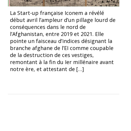
Les Bouddhas de Bamiyan, détruits en 2001,
La Start-up française Iconem a révélé
représentaient déjà une perte immense pour le
début avril l’ampleur d’un pillage lourd de
patrimoine historique mondial © Romane Spirin
conséquences dans le nord de
l’Afghanistan, entre 2019 et 2021. Elle
pointe un faisceau d’indices désignant la
branche afghane de l’EI comme coupable
de la destruction de ces vestiges,
remontant à la fin du Ier millénaire avant
notre ère, et attestant de […]