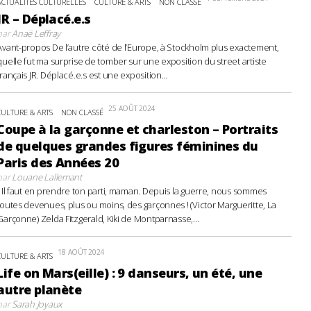
ACTUALITÉS CULTURELLES
CULTURE & ARTS
NON CLASSÉ
JR – Déplacé.e.s
par
Anaë Leffray
Avant-propos De l’autre côté de l’Europe, à Stockholm plus exactement,
quelle fut ma surprise de tomber sur une exposition du street artiste
français JR. Déplacé.e.s est une exposition...
25 AOÛT 2024
CULTURE & ARTS
NON CLASSÉ
Coupe à la garçonne et charleston – Portraits
de quelques grandes figures féminines du
Paris des Années 20
par
Louane Lallemant
- Il faut en prendre ton parti, maman. Depuis la guerre, nous sommes
toutes devenues, plus ou moins, des garçonnes ! (Victor Margueritte, La
Garçonne) Zelda Fitzgerald, Kiki de Montparnasse,...
18 AOÛT 2024
CULTURE & ARTS
Life on Mars(eille) : 9 danseurs, un été, une
autre planète
par
Sarah Joyaux