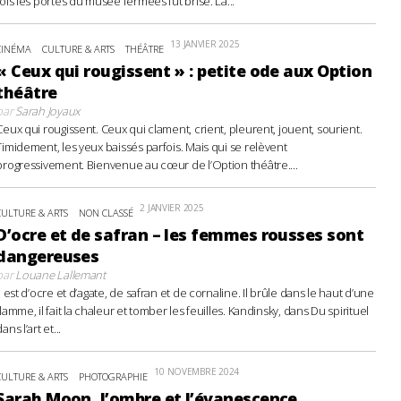
fois les portes du musée fermées fut brisé. La...
13 JANVIER 2025
CINÉMA
CULTURE & ARTS
THÉÂTRE
« Ceux qui rougissent » : petite ode aux Option
théâtre
par
Sarah Joyaux
Ceux qui rougissent. Ceux qui clament, crient, pleurent, jouent, sourient.
Timidement, les yeux baissés parfois. Mais qui se relèvent
progressivement. Bienvenue au cœur de l’Option théâtre....
2 JANVIER 2025
CULTURE & ARTS
NON CLASSÉ
D’ocre et de safran – les femmes rousses sont
dangereuses
par
Louane Lallemant
Il est d’ocre et d’agate, de safran et de cornaline. Il brûle dans le haut d’une
flamme, il fait la chaleur et tomber les feuilles. Kandinsky, dans Du spirituel
ans l’art et...
10 NOVEMBRE 2024
CULTURE & ARTS
PHOTOGRAPHIE
Sarah Moon, l’ombre et l’évanescence