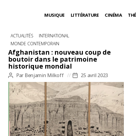
MUSIQUE
LITTÉRATURE
CINÉMA
TH
Catégories
ACTUALITÉS
INTERNATIONAL
MONDE CONTEMPORAIN
Afghanistan : nouveau coup de
boutoir dans le patrimoine
historique mondial
Par
Benjamin Milkoff
25 avril 2023
Auteur
Date
de
de
l’article
l’article