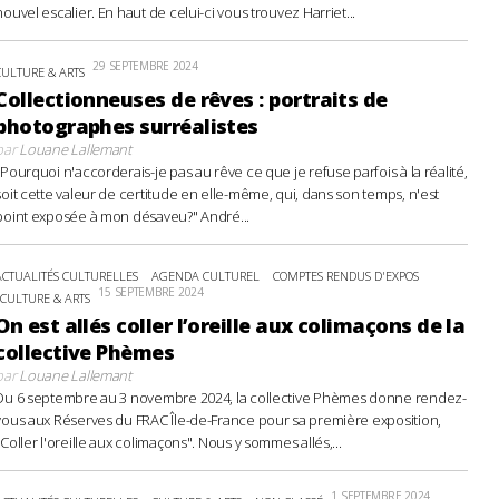
nouvel escalier. En haut de celui-ci vous trouvez Harriet...
29 SEPTEMBRE 2024
CULTURE & ARTS
Collectionneuses de rêves : portraits de
photographes surréalistes
par
Louane Lallemant
"Pourquoi n'accorderais-je pas au rêve ce que je refuse parfois à la réalité,
soit cette valeur de certitude en elle-même, qui, dans son temps, n'est
point exposée à mon désaveu?" André...
ACTUALITÉS CULTURELLES
AGENDA CULTUREL
COMPTES RENDUS D'EXPOS
15 SEPTEMBRE 2024
CULTURE & ARTS
On est allés coller l’oreille aux colimaçons de la
collective Phèmes
par
Louane Lallemant
Du 6 septembre au 3 novembre 2024, la collective Phèmes donne rendez-
vous aux Réserves du FRAC Île-de-France pour sa première exposition,
"Coller l'oreille aux colimaçons". Nous y sommes allés,...
1 SEPTEMBRE 2024