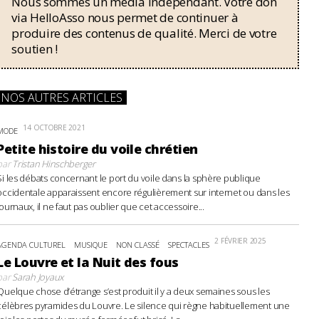
Nous sommes un média indépendant. Votre don
via HelloAsso nous permet de continuer à
produire des contenus de qualité. Merci de votre
soutien !
NOS AUTRES ARTICLES
14 OCTOBRE 2021
MODE
Petite histoire du voile chrétien
par
Tristan Hinschberger
Si les débats concernant le port du voile dans la sphère publique
occidentale apparaissent encore régulièrement sur internet ou dans les
journaux, il ne faut pas oublier que cet accessoire...
2 FÉVRIER 2025
AGENDA CULTUREL
MUSIQUE
NON CLASSÉ
SPECTACLES
Le Louvre et la Nuit des fous
par
Sarah Joyaux
Quelque chose d’étrange s’est produit il y a deux semaines sous les
célèbres pyramides du Louvre. Le silence qui règne habituellement une