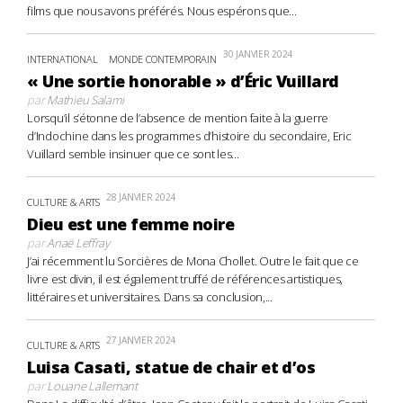
films que nous avons préférés. Nous espérons que...
30 JANVIER 2024
INTERNATIONAL
MONDE CONTEMPORAIN
« Une sortie honorable » d’Éric Vuillard
par
Mathieu Salami
Lorsqu’il s’étonne de l’absence de mention faite à la guerre
d’Indochine dans les programmes d’histoire du secondaire, Eric
Vuillard semble insinuer que ce sont les...
28 JANVIER 2024
CULTURE & ARTS
Dieu est une femme noire
par
Anaë Leffray
J’ai récemment lu Sorcières de Mona Chollet. Outre le fait que ce
livre est divin, il est également truffé de références artistiques,
littéraires et universitaires. Dans sa conclusion,...
27 JANVIER 2024
CULTURE & ARTS
Luisa Casati, statue de chair et d’os
par
Louane Lallemant