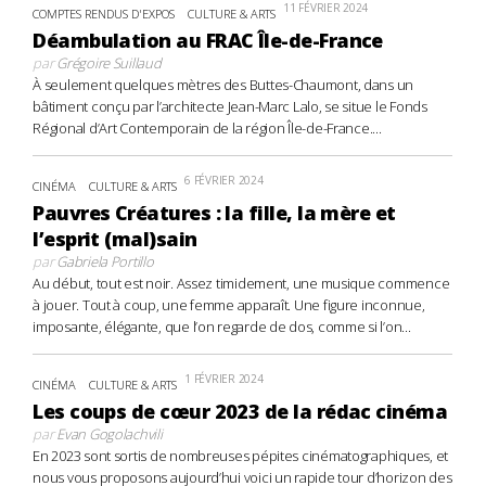
11 FÉVRIER 2024
COMPTES RENDUS D'EXPOS
CULTURE & ARTS
Déambulation au FRAC Île-de-France
par
Grégoire Suillaud
À seulement quelques mètres des Buttes-Chaumont, dans un
bâtiment conçu par l’architecte Jean-Marc Lalo, se situe le Fonds
Régional d’Art Contemporain de la région Île-de-France....
6 FÉVRIER 2024
CINÉMA
CULTURE & ARTS
Pauvres Créatures : la fille, la mère et
l’esprit (mal)sain
par
Gabriela Portillo
Au début, tout est noir. Assez timidement, une musique commence
à jouer. Tout à coup, une femme apparaît. Une figure inconnue,
imposante, élégante, que l’on regarde de dos, comme si l’on...
1 FÉVRIER 2024
CINÉMA
CULTURE & ARTS
Les coups de cœur 2023 de la rédac cinéma
par
Evan Gogolachvili
En 2023 sont sortis de nombreuses pépites cinématographiques, et
nous vous proposons aujourd’hui voici un rapide tour d’horizon des