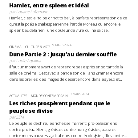
Hamlet, entre spleen et idéal
par
Louane Lallemant
Hamlet, c'est le "to be or not to be", la parfaite représentation de ce
qu'est la poésie shakespearienne, l'art de Moreau ou encore le
spleen baudelairien : une douleur de vivre qui ne sait se...
9 MARS 2024
CINÉMA
CULTURE & ARTS
Dune Partie 2 : Jusqu’au dernier souffle
par
Lucile Aquilina
Il faut un moment avant de reprendre ses esprits en sortant de la
salle de cinéma. C’est avec la bande son de Hans Zimmer encore
dans les oreilles, des images de désert encore dans les yeux et...
9 MARS 2024
ACTUALITÉS
MONDE CONTEMPORAIN
Les riches prospèrent pendant que le
peuple se divise
par
SEM
Le peuple se déchire, les riches se marrent : pro-palestiniens
contre pro-israéliens, grévistes contre non-grévistes, pauvres
contre moins pauvres, agriculteurs contre écologistes, flics contre...