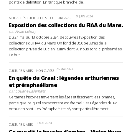
points de définition. En tant que branche de...
9 JUIN 2024
ACTUALITÉS CULTURELLES
CULTURE & ARTS
Exposition des collections du FIAA du Mans.
par
Anaë Leffray
Du 24 mai au 13 octobre 2024, découvrez l’Exposition des
collections du FIAA du Mans. Un fond de 350 oeuvres de la
collection privée de Lucien Ruimy dont 70 nous sont ici présentées.
Le but...
26 MAI 2024
CULTURE & ARTS
NON CLASSÉ
En quête du Graal : légendes arthuriennes
et préraphaélisme
par
Louane Lallemant
Certaines histoires traversent les âges et fascinent les Hommes,
parce que ce qu'elles racontent est éternel : les Légendes du Roi
Arthur en sont. Les Préraphaélites s'y sont particulièrement...
12 MAI 2024
CULTURE & ARTS
Ce que dit la bouche d’ombre – Victor Hugo,