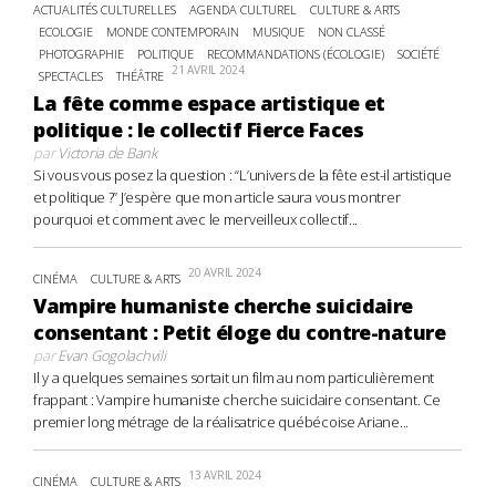
ACTUALITÉS CULTURELLES
AGENDA CULTUREL
CULTURE & ARTS
ECOLOGIE
MONDE CONTEMPORAIN
MUSIQUE
NON CLASSÉ
PHOTOGRAPHIE
POLITIQUE
RECOMMANDATIONS (ÉCOLOGIE)
SOCIÉTÉ
21 AVRIL 2024
SPECTACLES
THÉÂTRE
La fête comme espace artistique et
politique : le collectif Fierce Faces
par
Victoria de Bank
Si vous vous posez la question : “L’univers de la fête est-il artistique
et politique ?” J’espère que mon article saura vous montrer
pourquoi et comment avec le merveilleux collectif...
20 AVRIL 2024
CINÉMA
CULTURE & ARTS
Vampire humaniste cherche suicidaire
consentant : Petit éloge du contre-nature
par
Evan Gogolachvili
Il y a quelques semaines sortait un film au nom particulièrement
frappant : Vampire humaniste cherche suicidaire consentant. Ce
premier long métrage de la réalisatrice québécoise Ariane...
13 AVRIL 2024
CINÉMA
CULTURE & ARTS