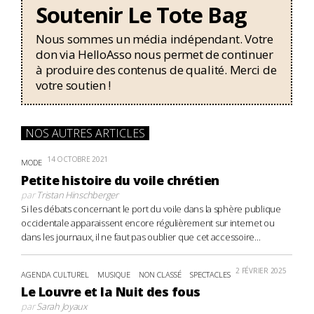
Soutenir Le Tote Bag
Nous sommes un média indépendant. Votre
don via HelloAsso nous permet de continuer
à produire des contenus de qualité. Merci de
votre soutien !
NOS AUTRES ARTICLES
14 OCTOBRE 2021
MODE
Petite histoire du voile chrétien
par
Tristan Hinschberger
Si les débats concernant le port du voile dans la sphère publique
occidentale apparaissent encore régulièrement sur internet ou
dans les journaux, il ne faut pas oublier que cet accessoire...
2 FÉVRIER 2025
AGENDA CULTUREL
MUSIQUE
NON CLASSÉ
SPECTACLES
Le Louvre et la Nuit des fous
par
Sarah Joyaux