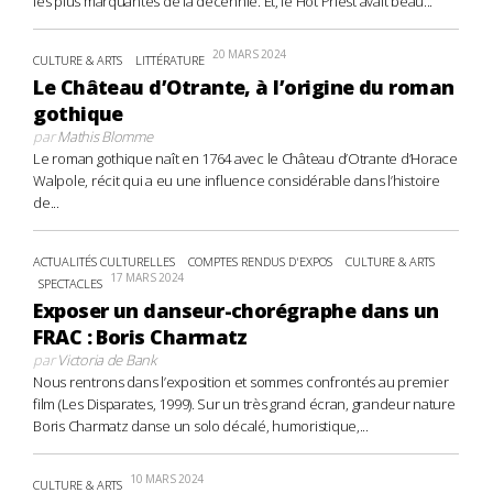
les plus marquantes de la décennie. Et, le Hot Priest avait beau...
20 MARS 2024
CULTURE & ARTS
LITTÉRATURE
Le Château d’Otrante, à l’origine du roman
gothique
par
Mathis Blomme
Le roman gothique naît en 1764 avec le Château d’Otrante d’Horace
Walpole, récit qui a eu une influence considérable dans l’histoire
de...
ACTUALITÉS CULTURELLES
COMPTES RENDUS D'EXPOS
CULTURE & ARTS
17 MARS 2024
SPECTACLES
Exposer un danseur-chorégraphe dans un
FRAC : Boris Charmatz
par
Victoria de Bank
Nous rentrons dans l’exposition et sommes confrontés au premier
film (Les Disparates, 1999). Sur un très grand écran, grandeur nature
Boris Charmatz danse un solo décalé, humoristique,...
10 MARS 2024
CULTURE & ARTS