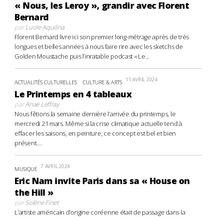
« Nous, les Leroy », grandir avec Florent
Bernard
par
Lucile Aquilina
Florent Bernard livre ici son premier long-métrage après de très
longues et belles années à nous faire rire avec les sketchs de
Golden Moustache puis l’inratable podcast « Le...
11 AVRIL 2024
ACTUALITÉS CULTURELLES
CULTURE & ARTS
Le Printemps en 4 tableaux
par
Anaë Leffray
Nous fêtions la semaine dernière l’arrivée du printemps, le
mercredi 21 mars. Même si la crise climatique actuelle tend à
effacer les saisons, en peinture, ce concept est bel et bien
présent....
7 AVRIL 2024
MUSIQUE
Eric Nam invite Paris dans sa « House on
the Hill »
par
Solène Finet
L’artiste américain d’origine coréenne était de passage dans la