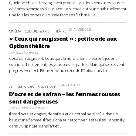
Quelque chose d’étrange s’est produit il y a deux semaines sous les
célèbres pyramides du Louvre. Le silence qui règne habituellement
une fois les portes du musée fermées fut brisé. La...
13 JANVIER 2025
CINÉMA
CULTURE & ARTS
THÉÂTRE
« Ceux qui rougissent » : petite ode aux
Option théâtre
par
Sarah Joyaux
Ceux qui rougissent. Ceux qui clament, crient, pleurent, jouent,
sourient. Timidement, les yeux baissés parfois. Mais qui se relèvent
progressivement. Bienvenue au cœur de l’Option théâtre....
2 JANVIER 2025
CULTURE & ARTS
NON CLASSÉ
D’ocre et de safran – les femmes rousses
sont dangereuses
par
Louane Lallemant
Il est d’ocre et d’agate, de safran et de cornaline. Il brûle dans le
haut d’une flamme, il fait la chaleur et tomber les feuilles. Kandinsky,
dans Du spirituel dans l’art et...