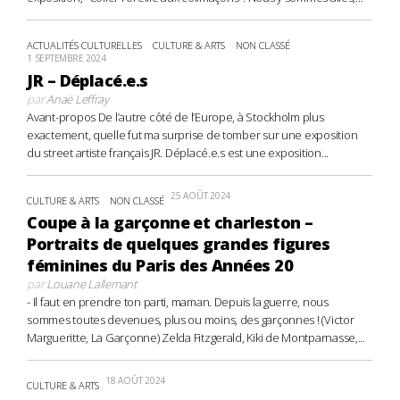
ACTUALITÉS CULTURELLES
CULTURE & ARTS
NON CLASSÉ
1 SEPTEMBRE 2024
JR – Déplacé.e.s
par
Anaë Leffray
Avant-propos De l’autre côté de l’Europe, à Stockholm plus
exactement, quelle fut ma surprise de tomber sur une exposition
du street artiste français JR. Déplacé.e.s est une exposition...
25 AOÛT 2024
CULTURE & ARTS
NON CLASSÉ
Coupe à la garçonne et charleston –
Portraits de quelques grandes figures
féminines du Paris des Années 20
par
Louane Lallemant
- Il faut en prendre ton parti, maman. Depuis la guerre, nous
sommes toutes devenues, plus ou moins, des garçonnes ! (Victor
Margueritte, La Garçonne) Zelda Fitzgerald, Kiki de Montparnasse,...
18 AOÛT 2024
CULTURE & ARTS