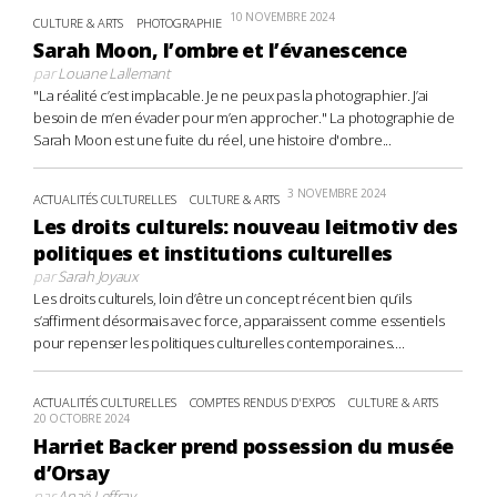
10 NOVEMBRE 2024
CULTURE & ARTS
PHOTOGRAPHIE
Sarah Moon, l’ombre et l’évanescence
par
Louane Lallemant
"La réalité c’est implacable. Je ne peux pas la photographier. J’ai
besoin de m’en évader pour m’en approcher." La photographie de
Sarah Moon est une fuite du réel, une histoire d'ombre...
3 NOVEMBRE 2024
ACTUALITÉS CULTURELLES
CULTURE & ARTS
Les droits culturels: nouveau leitmotiv des
politiques et institutions culturelles
par
Sarah Joyaux
Les droits culturels, loin d’être un concept récent bien qu’ils
s’affirment désormais avec force, apparaissent comme essentiels
pour repenser les politiques culturelles contemporaines....
ACTUALITÉS CULTURELLES
COMPTES RENDUS D'EXPOS
CULTURE & ARTS
20 OCTOBRE 2024
Harriet Backer prend possession du musée
d’Orsay
par
Anaë Leffray