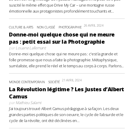
suscité le même effet que Drive My Car – une montagne russe
émotionnelle aux protagonistes profondément touchants et...
26 AVRIL 2024
CULTURE & ARTS
NON CLASSÉ
PHOTOGRAPHIE
Donne-moi quelque chose qui ne meure
pas : petit essai sur la Photographie
par
Louane Lallemant
Donne-moi quelque chose qui ne meure pas : c'est la grande et
folle promesse que nous a faite la photographie. Métaphysique,
surréaliste, elle prend le réel et le temps au corps à corps. Parlons...
21 AVRIL 2024
MONDE CONTEMPORAIN
SOCIÉTÉ
La Révolution légitime ? Les Justes d’Albert
Camus
par
Mathieu Salami
J’ai toujours trouvé Albert Camus pédagogue à sa façon. Les deux
grandes parties politiques de son oeuvre, le cycle de l’absurde et le
cycle de la révolte, ont été déclinées en...