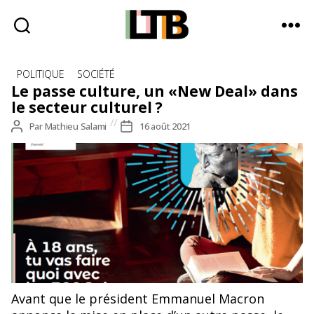
Le
Catégories
Tote
POLITIQUE
SOCIÉTÉ
Bag
Le passe culture, un «New Deal» dans
-
le secteur culturel ?
Média
Auteur
Par
Mathieu Salami
Date
16 août 2021
d'information
de
de
quotidienne
l’article
l’article
Avant que le président Emmanuel Macron