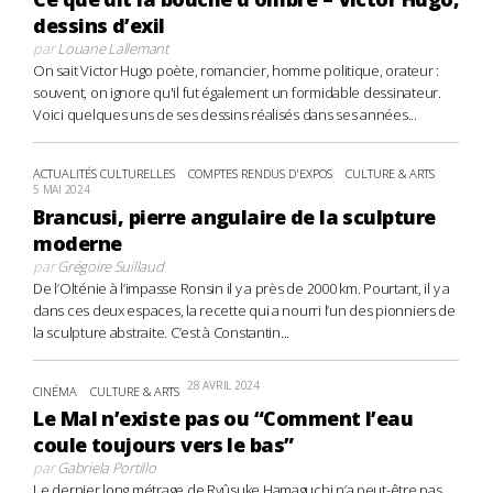
dessins d’exil
par
Louane Lallemant
On sait Victor Hugo poète, romancier, homme politique, orateur :
souvent, on ignore qu'il fut également un formidable dessinateur.
Voici quelques uns de ses dessins réalisés dans ses années...
ACTUALITÉS CULTURELLES
COMPTES RENDUS D'EXPOS
CULTURE & ARTS
5 MAI 2024
Brancusi, pierre angulaire de la sculpture
moderne
par
Grégoire Suillaud
De l’Olténie à l’impasse Ronsin il y a près de 2000 km. Pourtant, il y a
dans ces deux espaces, la recette qui a nourri l’un des pionniers de
la sculpture abstraite. C’est à Constantin...
28 AVRIL 2024
CINÉMA
CULTURE & ARTS
Le Mal n’existe pas ou “Comment l’eau
coule toujours vers le bas”
par
Gabriela Portillo
Le dernier long métrage de Ryûsuke Hamaguchi n’a peut-être pas