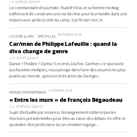
par
Juliette Gamet
Le commandant d’Auschwitz, Rudolf Höss, et sa femme Hedwig
s’efforcent de construire une vie de rêve pour leur famille dans une
maison avec jardin à côté du camp. Sur l’écran noir, le...
18 FÉVRIER 2024
CULTURE & ARTS
SPECTACLES
Car/men de Philippe Lafeuille : quand la
diva change de genre
par
Sarah Joyaux
Danse ? Théâtre ? Opéra ? Les trois à la fois. Car/men, ce spectacle
aux facettes multiples, nous plonge dans l’une des oeuvres les plus
jouées au monde, opéra en trois actes de Georges...
14 FÉVRIER 2024
MONDE CONTEMPORAIN
« Entre les murs » de François Bégaudeau
par
Mathieu Salami
Sujet d’actualité par essence, l’enseignement n’attend pas les
élections présidentielles pour être au cœur des débats. En effet, le
quotidien d’un professeur du secondaire regorge...