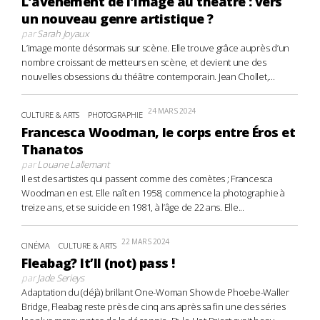
L’avènement de l’image au théâtre : vers
un nouveau genre artistique ?
par
Sarah Joyaux
L’image monte désormais sur scène. Elle trouve grâce auprès d’un
nombre croissant de metteurs en scène, et devient une des
nouvelles obsessions du théâtre contemporain. Jean Chollet,...
24 MARS 2024
CULTURE & ARTS
PHOTOGRAPHIE
Francesca Woodman, le corps entre Éros et
Thanatos
par
Louane Lallemant
Il est des artistes qui passent comme des comètes ; Francesca
Woodman en est. Elle naît en 1958, commence la photographie à
treize ans, et se suicide en 1981, à l’âge de 22 ans. Elle...
22 MARS 2024
CINÉMA
CULTURE & ARTS
Fleabag? It’ll (not) pass !
par
Jade Serieys
Adaptation du (déjà) brillant One-Woman Show de Phoebe-Waller
Bridge, Fleabag reste près de cinq ans après sa fin une des séries