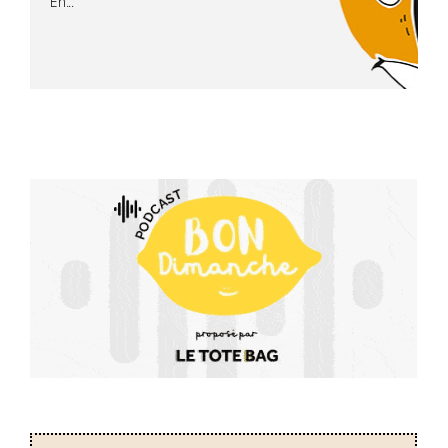
En...