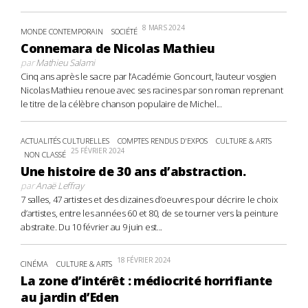
8 MARS 2024
MONDE CONTEMPORAIN
SOCIÉTÉ
Connemara de Nicolas Mathieu
par
Mathieu Salami
Cinq ans après le sacre par l’Académie Goncourt, l’auteur vosgien
Nicolas Mathieu renoue avec ses racines par son roman reprenant
le titre de la célèbre chanson populaire de Michel...
ACTUALITÉS CULTURELLES
COMPTES RENDUS D'EXPOS
CULTURE & ARTS
25 FÉVRIER 2024
NON CLASSÉ
Une histoire de 30 ans d’abstraction.
par
Anaë Leffray
7 salles, 47 artistes et des dizaines d’oeuvres pour décrire le choix
d’artistes, entre les années 60 et 80, de se tourner vers la peinture
abstraite. Du 10 février au 9 juin est...
18 FÉVRIER 2024
CINÉMA
CULTURE & ARTS
La zone d’intérêt : médiocrité horrifiante
au jardin d’Eden