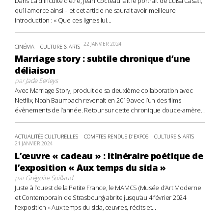
Dans La difficulté d’être, Jean Cocteau fait le portrait de Luisa Casati,
qu’il amorce ainsi – et cet article ne saurait avoir meilleure
introduction : « Que ces lignes lui...
22 JANVIER 2024
CINÉMA
CULTURE & ARTS
Marriage story : subtile chronique d’une
déliaison
par
Jade Serieys
Avec Marriage Story, produit de sa deuxième collaboration avec
Netflix, Noah Baumbach revenait en 2019 avec l’un des films
évènements de l’année. Retour sur cette chronique douce-amère...
ACTUALITÉS CULTURELLES
COMPTES RENDUS D'EXPOS
CULTURE & ARTS
21 JANVIER 2024
L’œuvre « cadeau » : itinéraire poétique de
l’exposition « Aux temps du sida »
par
Grégoire Suillaud
Juste à l’ouest de la Petite France, le MAMCS (Musée d’Art Moderne
et Contemporain de Strasbourg) abrite jusqu’au 4 février 2024
l’exposition « Aux temps du sida, œuvres, récits et...