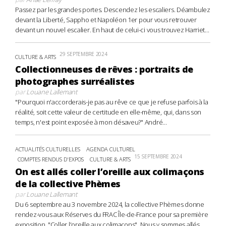
Passez par les grandes portes. Descendez les escaliers. Déambulez
devant la Liberté, Sappho et Napoléon 1er pour vous retrouver
devant un nouvel escalier. En haut de celui-ci vous trouvez Harriet...
29 SEPTEMBRE 2024
CULTURE & ARTS
Collectionneuses de rêves : portraits de
photographes surréalistes
par
Louane Lallemant
"Pourquoi n'accorderais-je pas au rêve ce que je refuse parfois à la
réalité, soit cette valeur de certitude en elle-même, qui, dans son
temps, n'est point exposée à mon désaveu?" André...
ACTUALITÉS CULTURELLES
AGENDA CULTUREL
15 SEPTEMBRE 2024
COMPTES RENDUS D'EXPOS
CULTURE & ARTS
On est allés coller l’oreille aux colimaçons
de la collective Phèmes
par
Louane Lallemant
Du 6 septembre au 3 novembre 2024, la collective Phèmes donne
rendez-vous aux Réserves du FRAC Île-de-France pour sa première
exposition, "Coller l'oreille aux colimaçons". Nous y sommes allés,...