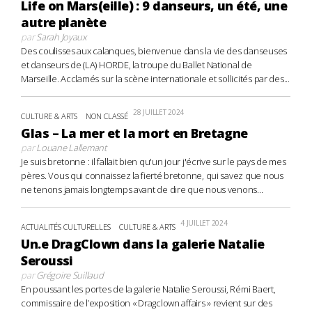
Life on Mars(eille) : 9 danseurs, un été, une
autre planète
par
Sarah Joyaux
Des coulisses aux calanques, bienvenue dans la vie des danseuses
et danseurs de (LA) HORDE, la troupe du Ballet National de
Marseille. Acclamés sur la scène internationale et sollicités par des...
28 JUILLET 2024
CULTURE & ARTS
NON CLASSÉ
Glas – La mer et la mort en Bretagne
par
Louane Lallemant
Je suis bretonne : il fallait bien qu'un jour j'écrive sur le pays de mes
pères. Vous qui connaissez la fierté bretonne, qui savez que nous
ne tenons jamais longtemps avant de dire que nous venons...
4 JUILLET 2024
ACTUALITÉS CULTURELLES
CULTURE & ARTS
Un.e DragClown dans la galerie Natalie
Seroussi
par
Grégoire Suillaud
En poussant les portes de la galerie Natalie Seroussi, Rémi Baert,
commissaire de l’exposition « Dragclown affairs » revient sur des