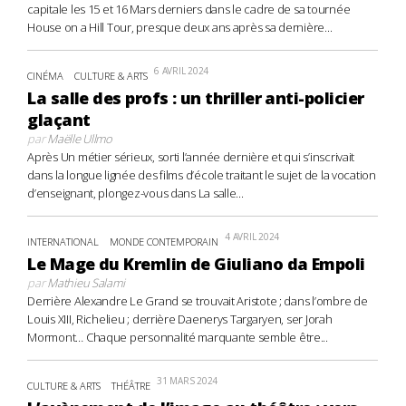
capitale les 15 et 16 Mars derniers dans le cadre de sa tournée
House on a Hill Tour, presque deux ans après sa dernière...
6 AVRIL 2024
CINÉMA
CULTURE & ARTS
La salle des profs : un thriller anti-policier
glaçant
par
Maëlle Ullmo
Après Un métier sérieux, sorti l’année dernière et qui s’inscrivait
dans la longue lignée des films d’école traitant le sujet de la vocation
d’enseignant, plongez-vous dans La salle...
4 AVRIL 2024
INTERNATIONAL
MONDE CONTEMPORAIN
Le Mage du Kremlin de Giuliano da Empoli
par
Mathieu Salami
Derrière Alexandre Le Grand se trouvait Aristote ; dans l’ombre de
Louis XIII, Richelieu ; derrière Daenerys Targaryen, ser Jorah
Mormont… Chaque personnalité marquante semble être...
31 MARS 2024
CULTURE & ARTS
THÉÂTRE