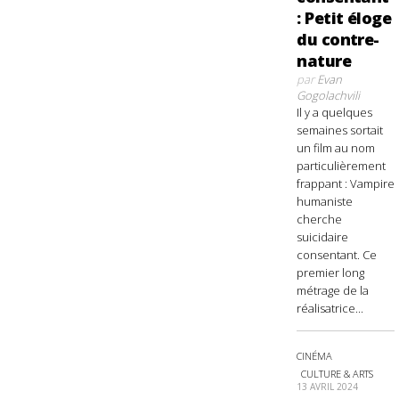
: Petit éloge
du contre-
nature
par
Evan
Gogolachvili
Il y a quelques
semaines sortait
un film au nom
particulièrement
frappant : Vampire
humaniste
cherche
suicidaire
consentant. Ce
premier long
métrage de la
réalisatrice...
CINÉMA
CULTURE & ARTS
13 AVRIL 2024