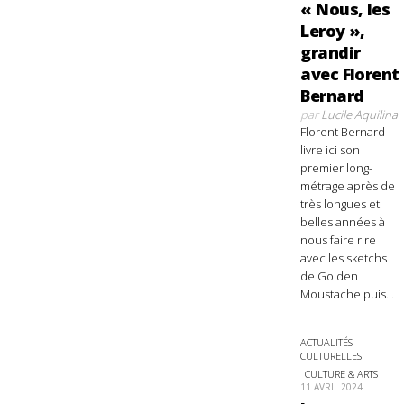
« Nous, les
Leroy »,
grandir
avec Florent
Bernard
par
Lucile Aquilina
Florent Bernard
livre ici son
premier long-
métrage après de
très longues et
belles années à
nous faire rire
avec les sketchs
de Golden
Moustache puis...
ACTUALITÉS
CULTURELLES
CULTURE & ARTS
11 AVRIL 2024