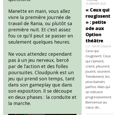
13 JANVIER 2025
« Ceux qui
Manette en main, vous allez
rougissent
vivre la première journée de
» : petite
travail de Rania, ou plutôt sa
ode aux
première nuit. Et c’est assez
Option
fou ce qu’il peut se passer en
théâtre
seulement quelques heures.
par
Sarah Joyaux
Ceux qui
Ne vous attendez cependant
rougissent. Ceux
pas à un jeu nerveux, bercé
qui clament,
par de l’action et des folles
crient, pleurent,
jouent, sourient.
poursuites. Cloudpunk est un
Timidement, les
jeu qui prend son temps, tant
yeux baissés
dans son gameplay que dans
parfois. Mais qui
son exposition. Il se découpe
se relèvent
en deux phases : la conduite et
progressivement.
Bienvenue au
la marche.
cœur de...