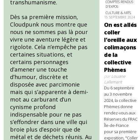
transhumanisme.
COMPTES RENDUS
D'EXPOS
CULTURE & ARTS
Dès sa première mission,
15 SEPTEMBRE 2024
Cloudpunk nous montre que
On est allés
nous ne sommes pas là pour
coller
vivre une aventure légère et
l’oreille aux
rigolote. Cela n’empêche pas
colimaçons
certaines situations, et
de la
certains personnages
collective
d’amener une touche
Phèmes
d’humour, discrète et
par
Louane
Lallemant
disposée avec parcimonie
Du 6 septembre
mais qui s’apparente à demi-
au 3 novembre
mot au carburant d’un
2024, la collective
cynisme profond
Phèmes donne
rendez-vous aux
indispensable pour ne pas
Réserves du FRAC
s’effondrer dans une ville qui
Île-de-France
broie plus d’espoir que de
pour sa première
métal et de déchets réunis. Au
exposition, "Coller