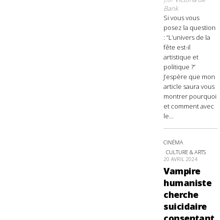
Bank
Si vous vous
posez la question
: “L’univers de la
fête est-il
artistique et
politique ?”
J’espère que mon
article saura vous
montrer pourquoi
et comment avec
le...
CINÉMA
CULTURE & ARTS
20 AVRIL 2024
Vampire
humaniste
cherche
suicidaire
consentant