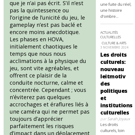
que je n’ai pas écrit. S’il n’est
une fuite du réel,
pas la quintessence ou
une histoire
d'ombre...
l’origine de l’unicité du jeu, le
gameplay n’est pas baclé et
encore moins anecdotique.
ACTUALITÉS
CULTURELLES
Les phases en HOVA,
CULTURE & ARTS
initialement chaotiques le
3 NOVEMBRE 2024
temps que nous nous
Les droits
acclimations à la physique du
culturels:
jeu, sont vite agréables, et
nouveau
offrent ce plaisir de la
leitmotiv
conduite nocturne, calme et
des
concentrée. Cependant ; vous
politiques
n’éviterez pas quelques
et
accrochages et éraflures liés à
institutions
une caméra qui ne permet pas
culturelles
toujours d’apprécier
par
Sarah Joyaux
Les droits
parfaitement les risques
culturels, loin
d’impact dans un déplacement