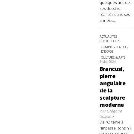
quelques uns de
ses dessins
réalisés dans ses
années...
ACTUALITÉS
CULTURELLES
COMPTES RENDUS
D'EXPOS
CULTURE & ARTS
5 MAI 2024
Brancusi,
pierre
angulaire
de la
sculpture
moderne
par
Grégoire
Suillaud
De l’Olténie à
l’impasse Ronsin il
y a près de 2000