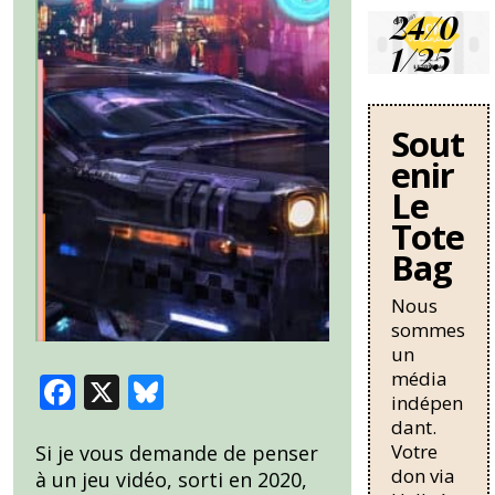
24/0
1/25
La
Sout
question
des
enir
travailleurs
Le
sans-
papiers en
Tote
France se
Bag
durcit avec
une
Nous
nouvelle
sommes
circulaire
un
de Bruno
média
Retailleau
F
X
Bl
qui
indépen
ac
u
pourrait
dant.
allonger la
Votre
e
e
Si je vous demande de penser
durée de
don via
à un jeu vidéo, sorti en 2020,
résidence