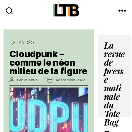
Le
Tote
Bag
Catégories
-
JEUX VIDÉO
La
Média
Cloudpunk –
revue
d'information
comme le néon
quotidienne
de
milieu de la figure
press
e
Auteur
Date
Par
Valentin C.
4 décembre 2022
de
de
mati
l’article
l’article
nale
du
Tote
Bag
–