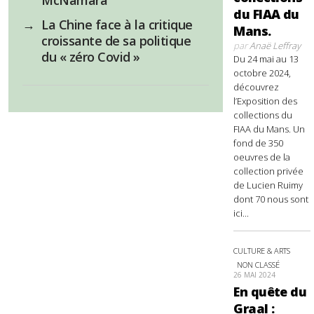
du FIAA du
→
La Chine face à la critique
Mans.
croissante de sa politique
par
Anaë Leffray
du « zéro Covid »
Du 24 mai au 13
octobre 2024,
découvrez
l’Exposition des
collections du
FIAA du Mans. Un
fond de 350
oeuvres de la
collection privée
de Lucien Ruimy
dont 70 nous sont
ici...
CULTURE & ARTS
NON CLASSÉ
26 MAI 2024
En quête du
Graal :