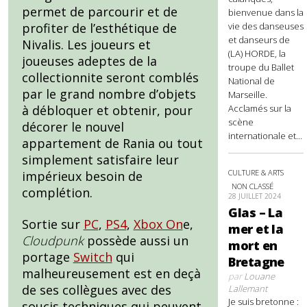
permet de parcourir et de
bienvenue dans la
vie des danseuses
profiter de l’esthétique de
et danseurs de
Nivalis. Les joueurs et
(LA) HORDE, la
joueuses adeptes de la
troupe du Ballet
collectionnite seront comblés
National de
par le grand nombre d’objets
Marseille.
Acclamés sur la
à débloquer et obtenir, pour
scène
décorer le nouvel
internationale et...
appartement de Rania ou tout
simplement satisfaire leur
CULTURE & ARTS
impérieux besoin de
NON CLASSÉ
complétion.
28 JUILLET 2024
Glas – La
Sortie sur
PC
,
PS4
,
Xbox On
e,
mer et la
Cloudpunk
possède aussi un
mort en
portage
Switch
qui
Bretagne
malheureusement est en deçà
par
Louane
de ses collègues avec des
Lallemant
Je suis bretonne :
soucis techniques qui peuvent