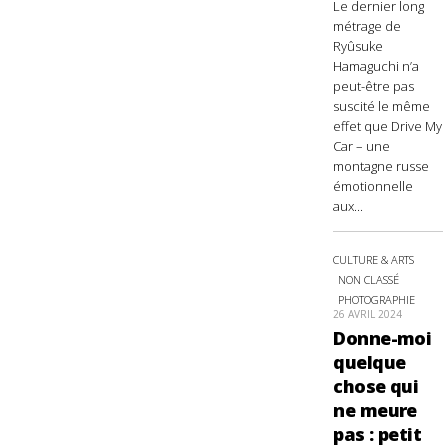
Le dernier long
métrage de
Ryûsuke
Hamaguchi n’a
peut-être pas
suscité le même
effet que Drive My
Car – une
montagne russe
émotionnelle
aux...
CULTURE & ARTS
NON CLASSÉ
PHOTOGRAPHIE
26 AVRIL 2024
Donne-moi
quelque
chose qui
ne meure
pas : petit