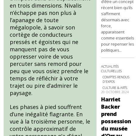
d’être un concept
en trois dimensions. Nivalis
récent bien qu’ils
n’échappe pas non plus à
s’affirment
l’apanage de toute
désormais avec
force,
mégalopole, à savoir son
apparaissent
cortège de conducteurs
comme essentiels
pressés et égoïstes qui ne
pour repenser les
manquent pas de vous
politiques...
oppresser voire de vous
percuter sans remord pour
ACTUALITÉS
peu que vous osiez prendre le
CULTURELLES
COMPTES RENDUS
temps de réfléchir à votre
D'EXPOS
trajet ou pire d’admirer le
CULTURE & ARTS
paysage.
20 OCTOBRE 2024
Harriet
Backer
Les phases à pied souffrent
prend
d’une inégalité flagrante. En
possession
vue à la troisième personne, le
du musée
contrôle approximatif de
d’Orsay