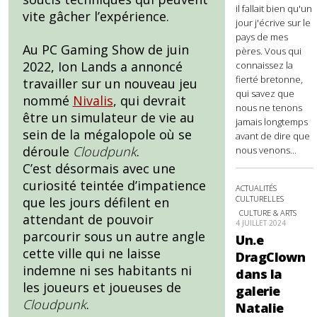
il fallait bien qu'un
vite gâcher l’expérience.
jour j'écrive sur le
pays de mes
Au PC Gaming Show de juin
pères. Vous qui
2022, Ion Lands a annoncé
connaissez la
fierté bretonne,
travailler sur un nouveau jeu
qui savez que
nommé
Nivalis
, qui devrait
nous ne tenons
être un simulateur de vie au
jamais longtemps
sein de la mégalopole où se
avant de dire que
déroule
Cloudpunk
.
nous venons...
C’est désormais avec une
curiosité teintée d’impatience
ACTUALITÉS
CULTURELLES
que les jours défilent en
CULTURE & ARTS
attendant de pouvoir
4 JUILLET 2024
parcourir sous un autre angle
Un.e
cette ville qui ne laisse
DragClown
indemne ni ses habitants ni
dans la
les joueurs et joueuses de
galerie
Cloudpunk
.
Natalie