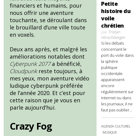
Petite
financiers et humains, pour
histoire du
nous offrir une aventure
voile
touchante, se déroulant dans
chrétien
le brouillard d’une ville toute
par
Tristan
en voxels.
Hinschberger
Si les débats
Deux ans après, et malgré les
concernant le
port du voile dans
améliorations notables dont
la sphère
Cyberpunk 2077
a bénéficié,
publique
Cloudpunk
reste toujours, à
occidentale
mes yeux, mon aventure vidéo
apparaissent
ludique cyberpunk préférée
encore
régulièrement sur
de l’année 2020. Et c’est pour
internet ou dans
cette raison que je vous en
les journaux, il ne
parle aujourd’hui.
faut pas oublier...
Crazy Fog
AGENDA CULTUREL
MUSIQUE