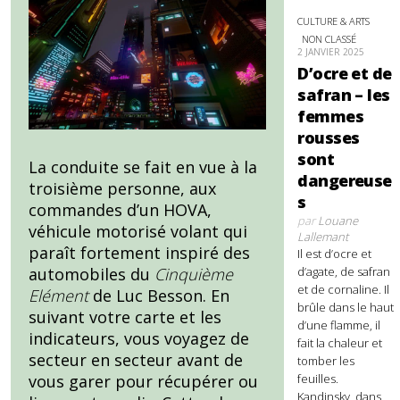
CULTURE & ARTS
NON CLASSÉ
2 JANVIER 2025
D’ocre et de
safran – les
femmes
rousses
sont
La conduite se fait en vue à la
dangereuse
troisième personne, aux
s
commandes d’un HOVA,
par
Louane
véhicule motorisé volant qui
Lallemant
paraît fortement inspiré des
Il est d’ocre et
d’agate, de safran
automobiles du
Cinquième
et de cornaline. Il
Elément
de Luc Besson. En
brûle dans le haut
suivant votre carte et les
d’une flamme, il
indicateurs, vous voyagez de
fait la chaleur et
secteur en secteur avant de
tomber les
feuilles.
vous garer pour récupérer ou
Kandinsky, dans