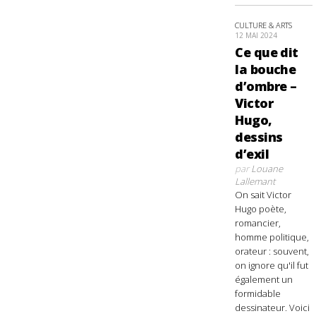
CULTURE & ARTS
12 MAI 2024
Ce que dit
la bouche
d’ombre –
Victor
Hugo,
dessins
d’exil
par
Louane
Lallemant
On sait Victor
Hugo poète,
romancier,
homme politique,
orateur : souvent,
on ignore qu'il fut
également un
formidable
dessinateur. Voici