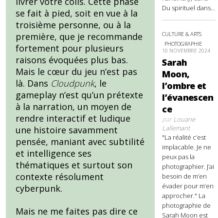
livrer votre colis. Cette phase
Du spirituel dans...
se fait à pied, soit en vue à la
troisième personne, ou à la
CULTURE & ARTS
première, que je recommande
PHOTOGRAPHIE
fortement pour plusieurs
10 NOVEMBRE 2024
raisons évoquées plus bas.
Sarah
Mais le cœur du jeu n’est pas
Moon,
là. Dans
Cloudpunk
, le
l’ombre et
gameplay n’est qu’un prétexte
l’évanescen
à la narration, un moyen de
ce
rendre interactif et ludique
par
Louane
Lallemant
une histoire savamment
"La réalité c’est
pensée, maniant avec subtilité
implacable. Je ne
et intelligence ses
peux pas la
thématiques et surtout son
photographier. J’ai
contexte résolument
besoin de m’en
évader pour m’en
cyberpunk.
approcher." La
photographie de
Mais ne me faites pas dire ce
Sarah Moon est