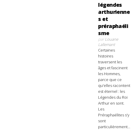
légendes
arthurienne
s et
préraphaéli
sme
par
Louane
Lallemant
Certaines
histoires
traversent les
âges et fascinent
les Hommes,
parce que ce
qu'elles racontent
est éternel : les
Légendes du Roi
Arthur en sont.
Les
Préraphaélites s'y
sont
particulièrement...