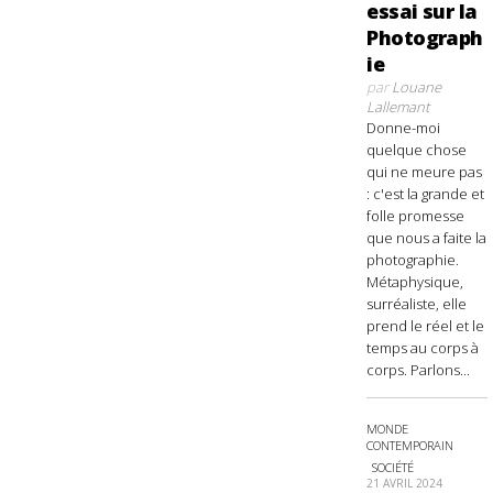
essai sur la
Photograph
ie
par
Louane
Lallemant
Donne-moi
quelque chose
qui ne meure pas
: c'est la grande et
folle promesse
que nous a faite la
photographie.
Métaphysique,
surréaliste, elle
prend le réel et le
temps au corps à
corps. Parlons...
MONDE
CONTEMPORAIN
SOCIÉTÉ
21 AVRIL 2024