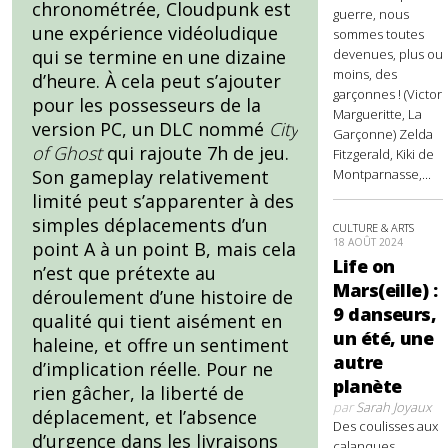
chronométrée, Cloudpunk est
guerre, nous
une expérience vidéoludique
sommes toutes
devenues, plus ou
qui se termine en une dizaine
moins, des
d’heure. À cela peut s’ajouter
garçonnes ! (Victor
pour les possesseurs de la
Margueritte, La
version PC, un DLC nommé
City
Garçonne) Zelda
of Ghost
qui rajoute 7h de jeu.
Fitzgerald, Kiki de
Montparnasse,...
Son gameplay relativement
limité peut s’apparenter à des
simples déplacements d’un
CULTURE & ARTS
18 AOÛT 2024
point A à un point B, mais cela
Life on
n’est que prétexte au
Mars(eille) :
déroulement d’une histoire de
9 danseurs,
qualité qui tient aisément en
un été, une
haleine, et offre un sentiment
autre
d’implication réelle. Pour ne
planète
rien gâcher, la liberté de
par
Sarah Joyaux
déplacement, et l’absence
Des coulisses aux
d’urgence dans les livraisons
calanques,