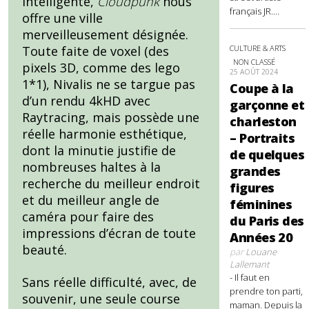
intelligente,
Cloudpunk
nous
français JR....
offre une ville
merveilleusement désignée.
CULTURE & ARTS
Toute faite de voxel (des
NON CLASSÉ
pixels 3D, comme des lego
25 AOÛT 2024
1*1), Nivalis ne se targue pas
Coupe à la
d’un rendu 4kHD avec
garçonne et
Raytracing, mais possède une
charleston
réelle harmonie esthétique,
– Portraits
dont la minutie justifie de
de quelques
nombreuses haltes à la
grandes
recherche du meilleur endroit
figures
et du meilleur angle de
féminines
caméra pour faire des
du Paris des
impressions d’écran de toute
Années 20
beauté.
par
Louane
Lallemant
- Il faut en
Sans réelle difficulté, avec, de
prendre ton parti,
souvenir, une seule course
maman. Depuis la