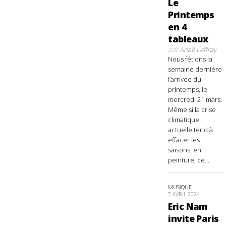
Le
Printemps
en 4
tableaux
par
Anaë Leffray
Nous fêtions la
semaine dernière
l’arrivée du
printemps, le
mercredi 21 mars.
Même si la crise
climatique
actuelle tend à
effacer les
saisons, en
peinture, ce...
MUSIQUE
7 AVRIL 2024
Eric Nam
invite Paris