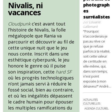
Nivalis, ni
photograph
vacances
es
surréalistes
par
Louane
Cloudpunk
c’est avant tout
Lallemant
l’histoire de Nivalis, la folle
"Pourquoi
mégalopole que Rania va
n'accorderais-je
parcourir et découvrir au fil de
pas au rêve ce
que je refuse
cette unique nuit que le jeu
parfois à la réalité,
nous conte. Inscrit dans une
soit cette valeur
esthétique cyberpunk, le jeu
de certitude en
honore le genre où il puise
elle-même, qui,
son inspiration, cette
hard SF
dans son temps,
n'est point
où les progrès technologiques
exposée à mon
n’ont jamais servi à réduire le
désaveu?" André...
fossé social, bien au contraire,
et où les inégalités dépassent
ACTUALITÉS
le cadre humain pour épouser
CULTURELLES
les multiples ramifications du
AGENDA CULTUREL