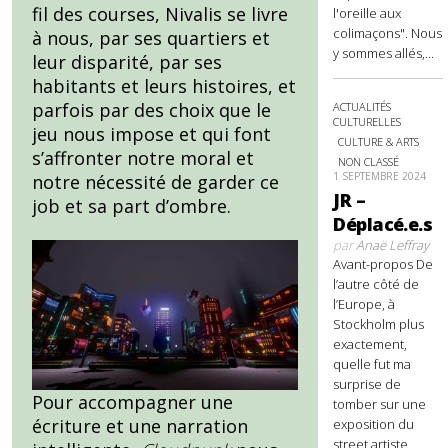
fil des courses, Nivalis se livre
l'oreille aux
colimaçons". Nous
à nous, par ses quartiers et
y sommes allés,...
leur disparité, par ses
habitants et leurs histoires, et
parfois par des choix que le
ACTUALITÉS
CULTURELLES
jeu nous impose et qui font
CULTURE & ARTS
s’affronter notre moral et
NON CLASSÉ
1 SEPTEMBRE 2024
notre nécessité de garder ce
JR –
job et sa part d’ombre.
Déplacé.e.s
par
Anaë Leffray
Avant-propos De
l’autre côté de
l’Europe, à
Stockholm plus
exactement,
quelle fut ma
surprise de
Pour accompagner une
tomber sur une
écriture et une narration
exposition du
street artiste