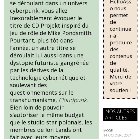
b
sk
HelloAss
se déroulant dans un univers
nécessaire
o
y
o nous
cyberpunk, vous allez
pour une
permet
régularisati
o
inexorablement évoquer le
de
on,
titre de CD Projekt inspiré du
k
continue
passant
jeu de rôle de Mike Pondsmith.
r à
de trois...
Pourtant, plus tôt dans
produire
l’année, un autre titre se
des
déroulait lui aussi dans une
contenus
dystopie futuriste gangrénée
de
qualité.
par les dérives de la
Merci de
technologie cybernétique et
votre
soulevant des
soutien !
questionnements sur le
transhumanisme,
Cloudpunk
.
Bien loin de pouvoir
NOS AUTRES
s’autoriser le même budget
ARTICLES
que le studio star polonais, les
membres de Ion Lands ont
MODE
14 OCTOBRE 2021
fait avec leurs moyens,