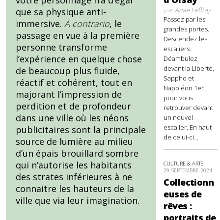
votre personnage n’a d’égal
par
Anaë Leffray
que sa physique anti-
Passez par les
immersive.
A contrario
, le
grandes portes.
passage en vue à la première
Descendez les
personne transforme
escaliers.
l’expérience en quelque chose
Déambulez
devant la Liberté,
de beaucoup plus fluide,
Sappho et
réactif et cohérent, tout en
Napoléon 1er
majorant l’impression de
pour vous
perdition et de profondeur
retrouver devant
dans une ville où les néons
un nouvel
escalier. En haut
publicitaires sont la principale
de celui-ci...
source de lumière au milieu
d’un épais brouillard sombre
qui n’autorise les habitants
CULTURE & ARTS
29 SEPTEMBRE 2024
des strates inférieures à ne
Collectionn
connaitre les hauteurs de la
euses de
ville que via leur imagination.
rêves :
portraits de