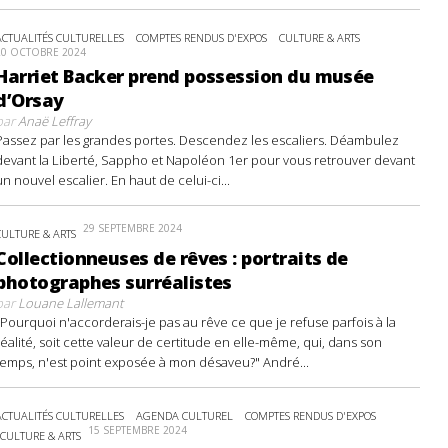
ACTUALITÉS CULTURELLES
COMPTES RENDUS D'EXPOS
CULTURE & ARTS
20 OCTOBRE 2024
Harriet Backer prend possession du musée
d’Orsay
par
Anaë Leffray
Passez par les grandes portes. Descendez les escaliers. Déambulez
devant la Liberté, Sappho et Napoléon 1er pour vous retrouver devant
un nouvel escalier. En haut de celui-ci...
29 SEPTEMBRE 2024
CULTURE & ARTS
Collectionneuses de rêves : portraits de
photographes surréalistes
par
Louane Lallemant
"Pourquoi n'accorderais-je pas au rêve ce que je refuse parfois à la
réalité, soit cette valeur de certitude en elle-même, qui, dans son
temps, n'est point exposée à mon désaveu?" André...
ACTUALITÉS CULTURELLES
AGENDA CULTUREL
COMPTES RENDUS D'EXPOS
15 SEPTEMBRE 2024
CULTURE & ARTS