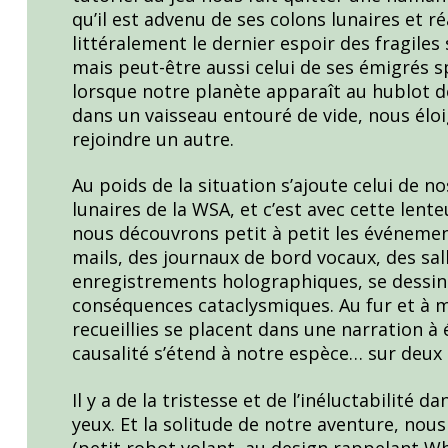
qu’il est advenu de ses colons lunaires et r
littéralement le dernier espoir des fragile
mais peut-être aussi celui de ses émigrés sp
lorsque notre planète apparaît au hublot 
dans un vaisseau entouré de vide, nous él
rejoindre un autre.
Au poids de la situation s’ajoute celui de no
lunaires de la WSA, et c’est avec cette len
nous découvrons petit à petit les événements
mails, des journaux de bord vocaux, des sal
enregistrements holographiques, se dessine
conséquences cataclysmiques. Au fur et à 
recueillies se placent dans une narration à
causalité s’étend à notre espèce… sur deux 
Il y a de la tristesse et de l’inéluctabilité 
yeux. Et la solitude de notre aventure, nou
(petit robot volant, au design rappelant W