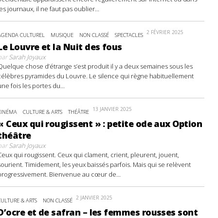
les journaux, il ne faut pas oublier...
2 FÉVRIER 2025
AGENDA CULTUREL
MUSIQUE
NON CLASSÉ
SPECTACLES
Le Louvre et la Nuit des fous
par
Sarah Joyaux
Quelque chose d’étrange s’est produit il y a deux semaines sous les
célèbres pyramides du Louvre. Le silence qui règne habituellement
une fois les portes du...
13 JANVIER 2025
CINÉMA
CULTURE & ARTS
THÉÂTRE
« Ceux qui rougissent » : petite ode aux Option
théâtre
par
Sarah Joyaux
Ceux qui rougissent. Ceux qui clament, crient, pleurent, jouent,
sourient. Timidement, les yeux baissés parfois. Mais qui se relèvent
progressivement. Bienvenue au cœur de...
2 JANVIER 2025
CULTURE & ARTS
NON CLASSÉ
D’ocre et de safran – les femmes rousses sont