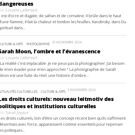
dangereuses
par
Louane Lallemant
Il est d’ocre et d’agate, de safran et de cornaline. Il brûle dans le haut
d’une flamme, il fait la chaleur et tomber les feuilles. Kandinsky, dans Du
spirituel dans...
10 NOVEMBRE 2024
CULTURE & ARTS
PHOTOGRAPHIE
Sarah Moon, l’ombre et l’évanescence
par
Louane Lallemant
"La réalité c’est implacable. Je ne peux pas la photographier. J’ai besoin
de m’en évader pour m’en approcher." La photographie de Sarah
Moon est une fuite du réel, une histoire d'ombre...
3 NOVEMBRE 2024
ACTUALITÉS CULTURELLES
CULTURE & ARTS
Les droits culturels: nouveau leitmotiv des
politiques et institutions culturelles
par
Sarah Joyaux
Les droits culturels, loin d’être un concept récent bien qu’ils s’affirment
désormais avec force, apparaissent comme essentiels pour repenser
les politiques...