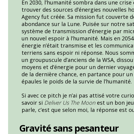
En 2030, l’humanité sombra dans une crise 
e
e
trouver des sources d’énergies nouvelles h
b
sk
Agency fut créée. Sa mission fut couverte d
o
y
abondance sur la Lune. Puisée sur notre sat
système de transmission d’énergie par micr
o
un nouvel espoir à l’humanité. Mais en 2054
k
énergie n’était transmise et les communicat
terriens sans espoir ni réponse. Nous somme
un groupuscule d’anciens de la WSA, dissout
moyens et d’énergie pour un dernier voyage 
de la dernière chance, en partance pour un 
épaules le poids de la survie de l’humanité.
Si avec ce pitch je n’ai pas attisé votre curio
savoir si
Deliver Us The Moon
est un bon jeu.
parle, c’est que selon moi, la réponse est ou
Gravité sans pesanteur