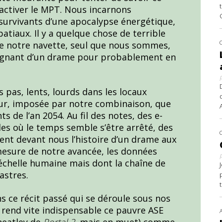
éactiver le MPT. Nous incarnons
s survivants d’une apocalypse énergétique,
atiaux. Il y a quelque chose de terrible
de notre navette, seul que nous sommes,
oignant d’un drame pour probablement en
s pas, lents, lourds dans les locaux
teur, imposée par notre combinaison, que
 de l’an 2054. Au fil des notes, des e-
les où le temps semble s’être arrêté, des
nt devant nous l’histoire d’un drame aux
mesure de notre avancée, les données
 échelle humaine mais dont la chaîne de
astres.
dans ce récit passé qui se déroule sous nos
s rend vite indispensable ce pauvre ASE
heatley de
Portal 2
, mais en muet) comme