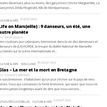
toutes devenues, plus ou moins, des garçonnes ! (Victor Margueritte, La
Garçonne) Zelda Fitzgerald, Kiki de Montparnasse,...
18 AOÛT 2024
CULTURE & ARTS
Life on Mars(eille) : 9 danseurs, un été, une
autre planète
par
Sarah Joyaux
Des coulisses aux calanques, bienvenue dans la vie des danseuses et
danseurs de (LA) HORDE, la troupe du Ballet National de Marseille.
Acclamés sur la scène internationale et...
28 JUILLET 2024
CULTURE & ARTS
NON CLASSÉ
Glas – La mer et la mort en Bretagne
par
Louane Lallemant
Je suis bretonne : il fallait bien qu'un jour j'écrive sur le pays de mes
pères. Vous qui connaissez la fierté bretonne, qui savez que nous ne
tenons jamais longtemps avant de dire que nous venons...
4 JUILLET 2024
ACTUALITÉS CULTURELLES
CULTURE & ARTS