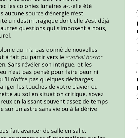
 les colonies lunaires a-t-elle été
s aucune source d’énergie n’est
té un destin tragique dont elle s’est déjà
autres questions qui s’imposent à nous,
urel.
olonie qui n’a pas donné de nouvelles
t à fait pu partir vers le
survival horror
ien. Sans révéler son intrigue, et les
jeu n’est pas pensé pour faire peur ni
u’il n’offre pas quelques décharges
langer les touches de votre clavier ou
nette au sol en situation critique, soyez
reux en laissant souvent assez de temps
de sur un astre sans vie ou à la dérive
us fait avancer de salle en salle,
he de documents et d’informations sur les