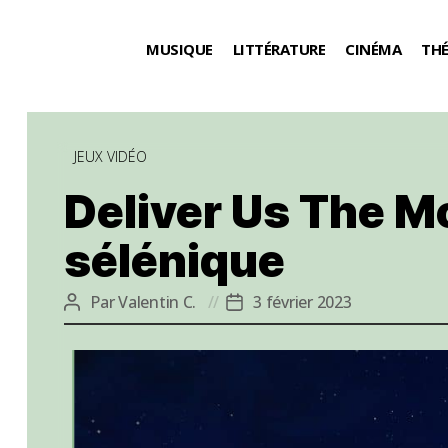
MUSIQUE
LITTÉRATURE
CINÉMA
TH
Catégories
JEUX VIDÉO
Deliver Us The Mo
sélénique
Par
Valentin C.
3 février 2023
Auteur
Date
de
de
l’article
l’article