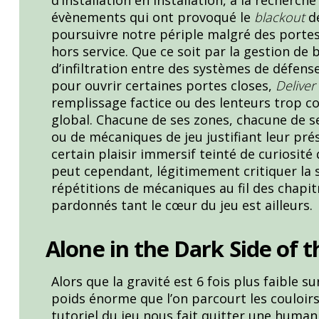
évènements qui ont provoqué le
blackout
de
poursuivre notre périple malgré des porte
hors service. Que ce soit par la gestion de 
d’infiltration entre des systèmes de défens
pour ouvrir certaines portes closes,
Delive
remplissage factice ou des lenteurs trop c
global. Chacune de ses zones, chacune de s
ou de mécaniques de jeu justifiant leur prés
certain plaisir immersif teinté de curiosité 
peut cependant, légitimement critiquer la s
répétitions de mécaniques au fil des chapi
pardonnés tant le cœur du jeu est ailleurs.
Alone in the Dark Side of 
Alors que la gravité est 6 fois plus faible s
poids énorme que l’on parcourt les couloirs 
tutoriel du jeu nous fait quitter une huma