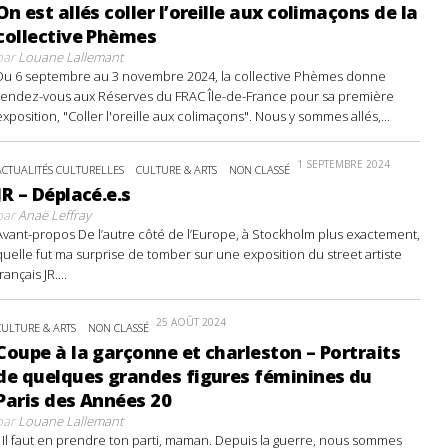
On est allés coller l’oreille aux colimaçons de la
collective Phèmes
par
Louane Lallemant
Du 6 septembre au 3 novembre 2024, la collective Phèmes donne
rendez-vous aux Réserves du FRAC Île-de-France pour sa première
exposition, "Coller l'oreille aux colimaçons". Nous y sommes allés,...
1 SEPTEMBRE 2024
ACTUALITÉS CULTURELLES
CULTURE & ARTS
NON CLASSÉ
JR – Déplacé.e.s
par
Anaë Leffray
Avant-propos De l’autre côté de l’Europe, à Stockholm plus exactement,
quelle fut ma surprise de tomber sur une exposition du street artiste
français JR....
25 AOÛT 2024
CULTURE & ARTS
NON CLASSÉ
Coupe à la garçonne et charleston – Portraits
de quelques grandes figures féminines du
Paris des Années 20
par
Louane Lallemant
- Il faut en prendre ton parti, maman. Depuis la guerre, nous sommes