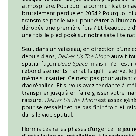
atmosphère. Pourquoi la communication avec
brutalement perdue en 2054 ? Pourquoi plu
transmise par le MPT pour éviter à l’humani
dérobée une première fois ? Et beaucoup d’
une fois le pied posé sur notre satellite nat
Seul, dans un vaisseau, en direction d’une c
depuis 4 ans,
Deliver Us The Moon
aurait tou
spatial façon
Dead Space
, mais il n’en est r
rebondissements narratifs qu’il réserve, le 
même sursauter. Ce n’est pas pour autant q
d’adrénaline. Et si vous avez tendance à mé
transpirer jusqu’à en faire glisser votre ma
rassuré,
Deliver Us The Moon
est assez géné
pour se ressaisir et ne pas finir froid et rai
dans le vide spatial.
Hormis ces rares phases d’urgence, le jeu no
d’installation en installation, à la recherc