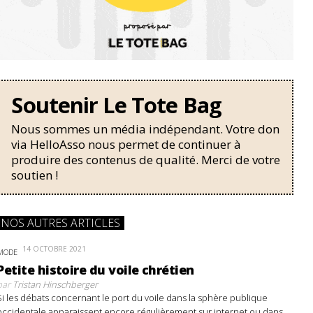
Soutenir Le Tote Bag
Nous sommes un média indépendant. Votre don
via HelloAsso nous permet de continuer à
produire des contenus de qualité. Merci de votre
soutien !
NOS AUTRES ARTICLES
14 OCTOBRE 2021
MODE
Petite histoire du voile chrétien
par
Tristan Hinschberger
Si les débats concernant le port du voile dans la sphère publique
occidentale apparaissent encore régulièrement sur internet ou dans