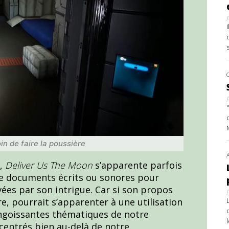
in de faire la poussière
s,
Deliver Us The Moon
s’apparente parfois
 de documents écrits ou sonores pour
es par son intrigue. Car si son propos
e, pourrait s’apparenter à une utilisation
angoissantes thématiques de notre
centrés bien au-delà de notre