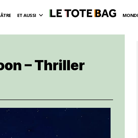
ÉÂTRE
ET AUSSI
MONDE
on – Thriller