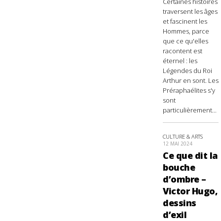
Certaines histoires
traversent les âges
et fascinent les
Hommes, parce
que ce qu'elles
racontent est
éternel : les
Légendes du Roi
Arthur en sont. Les
Préraphaélites s'y
sont
particulièrement...
CULTURE & ARTS
12 MAI 2024
Ce que dit la
bouche
d’ombre –
Victor Hugo,
dessins
d’exil