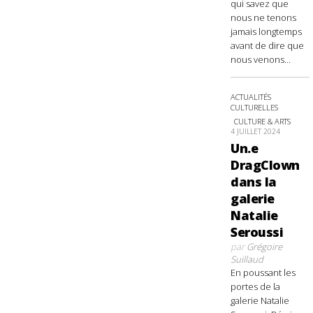
qui savez que
nous ne tenons
jamais longtemps
avant de dire que
nous venons...
ACTUALITÉS
CULTURELLES
CULTURE & ARTS
4 JUILLET 2024
Un.e
DragClown
dans la
galerie
Natalie
Seroussi
par
Grégoire
Suillaud
En poussant les
portes de la
galerie Natalie