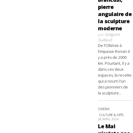
pierre
angulaire de
la sculpture
moderne
par
Grégoire
Suillaud
De l’Olténie à
l’impasse Ronsin il
y a près de 2000
km. Pourtant, il y a
dans ces deux
espaces, la recette
qui a nourri l’un
des pionniers de
la sculpture...
CINÉMA
CULTURE & ARTS
28 AVRIL 2024
Le Mal