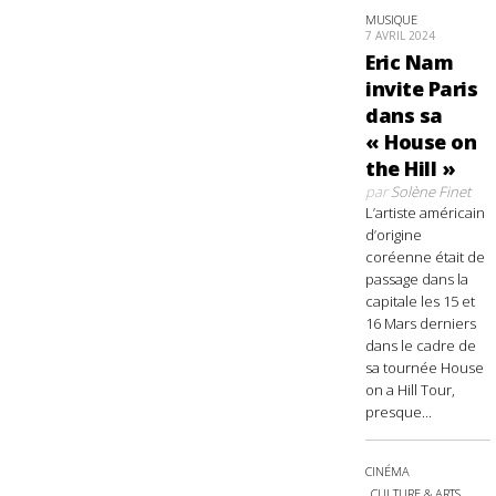
MUSIQUE
7 AVRIL 2024
Eric Nam
invite Paris
dans sa
« House on
the Hill »
par
Solène Finet
L’artiste américain
d’origine
coréenne était de
passage dans la
capitale les 15 et
16 Mars derniers
dans le cadre de
sa tournée House
on a Hill Tour,
presque...
CINÉMA
CULTURE & ARTS