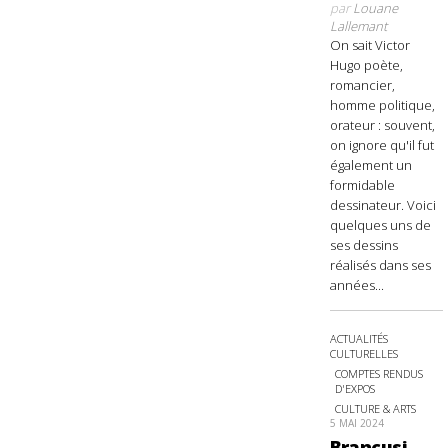
par
Louane
Lallemant
On sait Victor
Hugo poète,
romancier,
homme politique,
orateur : souvent,
on ignore qu'il fut
également un
formidable
dessinateur. Voici
quelques uns de
ses dessins
réalisés dans ses
années...
ACTUALITÉS
CULTURELLES
COMPTES RENDUS
D'EXPOS
CULTURE & ARTS
5 MAI 2024
Brancusi,