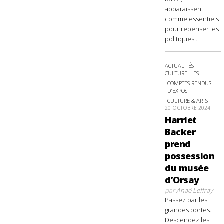
apparaissent
comme essentiels
pour repenser les
politiques...
ACTUALITÉS
CULTURELLES
COMPTES RENDUS
D'EXPOS
CULTURE & ARTS
20 OCTOBRE 2024
Harriet
Backer
prend
possession
du musée
d’Orsay
par
Anaë Leffray
Passez par les
grandes portes.
Descendez les