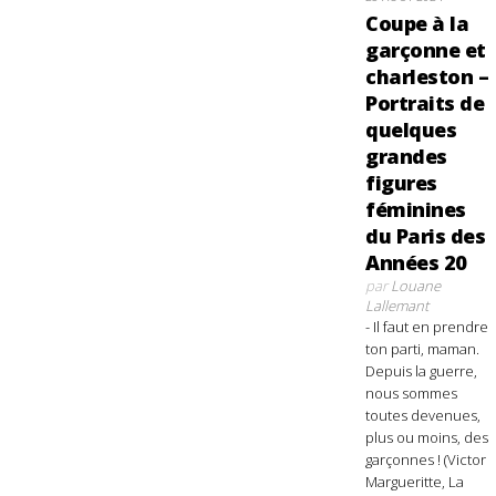
Coupe à la
garçonne et
charleston –
Portraits de
quelques
grandes
figures
féminines
du Paris des
Années 20
par
Louane
Lallemant
- Il faut en prendre
ton parti, maman.
Depuis la guerre,
nous sommes
toutes devenues,
plus ou moins, des
garçonnes ! (Victor
Margueritte, La