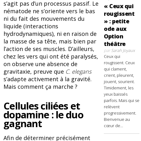
s’agit pas d’un processus passif. Le
« Ceux qui
nématode ne s’oriente vers le bas
rougissent
ni du fait des mouvements du
» : petite
liquide (interactions
ode aux
hydrodynamiques), ni en raison de
Option
la masse de sa tête, mais bien par
théâtre
l’action de ses muscles. D’ailleurs,
par
Sarah Joyaux
chez les vers qui ont été paralysés,
Ceux qui
rougissent. Ceux
on observe une absence de
qui clament,
gravitaxie, preuve que
C. elegans
crient, pleurent,
s’adapte activement à la gravité.
jouent, sourient.
Mais comment ça marche ?
Timidement, les
yeux baissés
parfois. Mais qui se
Cellules ciliées et
relèvent
dopamine : le duo
progressivement.
Bienvenue au
gagnant
cœur de...
Afin de déterminer précisément