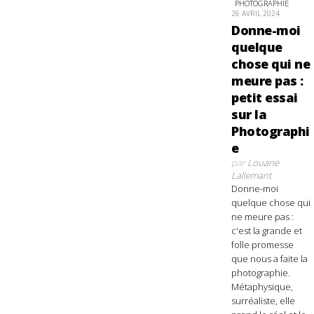
PHOTOGRAPHIE
26 AVRIL 2024
Donne-moi
quelque
chose qui ne
meure pas :
petit essai
sur la
Photographi
e
par
Louane
Lallemant
Donne-moi
quelque chose qui
ne meure pas :
c'est la grande et
folle promesse
que nous a faite la
photographie.
Métaphysique,
surréaliste, elle