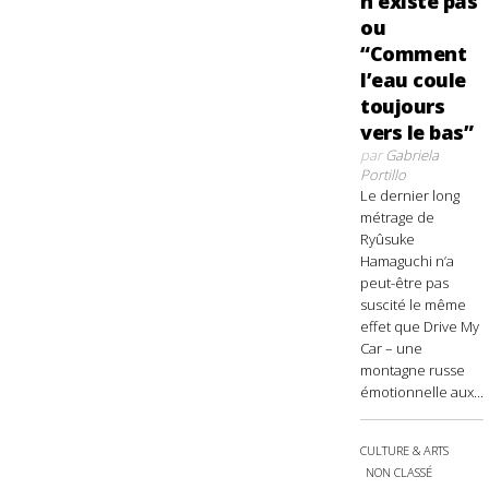
n’existe pas
ou
“Comment
l’eau coule
toujours
vers le bas”
par
Gabriela
Portillo
Le dernier long
métrage de
Ryûsuke
Hamaguchi n’a
peut-être pas
suscité le même
effet que Drive My
Car – une
montagne russe
émotionnelle aux...
CULTURE & ARTS
NON CLASSÉ