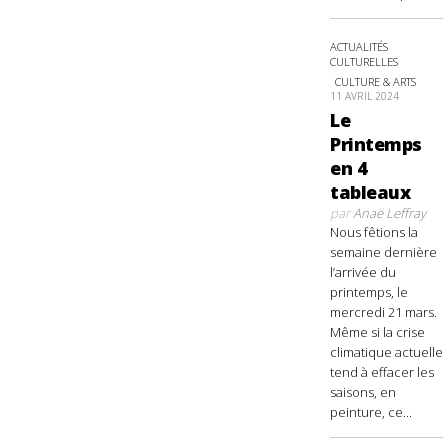
ACTUALITÉS
CULTURELLES
CULTURE & ARTS
11 AVRIL 2024
Le
Printemps
en 4
tableaux
par
Anaë Leffray
Nous fêtions la
semaine dernière
l’arrivée du
printemps, le
mercredi 21 mars.
Même si la crise
climatique actuelle
tend à effacer les
saisons, en
peinture, ce...