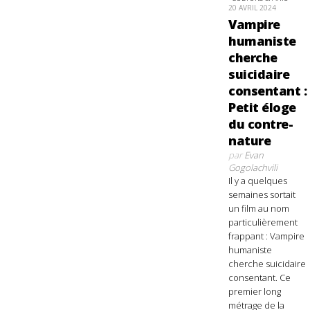
20 AVRIL 2024
Vampire
humaniste
cherche
suicidaire
consentant :
Petit éloge
du contre-
nature
par
Evan
Gogolachvili
Il y a quelques
semaines sortait
un film au nom
particulièrement
frappant : Vampire
humaniste
cherche suicidaire
consentant. Ce
premier long
métrage de la