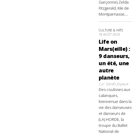
Garçonne) Zelda
Fitzgerald, Kiki de
Montparnasse,...
CULTURE & ARTS
18 AOÛT 2024
Life on
Mars(eille) :
9 danseurs,
un été, une
autre
planète
par
Sarah Joyaux
Des coulisses aux
calanques,
bienvenue dans la
vie des danseuses
et danseurs de
(LA) HORDE, la
troupe du Ballet
National de