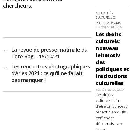
chercheurs.
ACTUALITÉS
CULTURELLES
CULTURE & ARTS
3 NOVEMBRE 2024
Les droits
culturels:
nouveau
←
La revue de presse matinale du
leitmotiv
Tote Bag – 15/10/21
des
→
Les rencontres photographiques
politiques et
d’Arles 2021 : ce qu’il ne fallait
institutions
pas manquer !
culturelles
par
Sarah Joyaux
Les droits
culturels, loin
d’être un concept
récent bien qu’ils
s’affirment
désormais avec
force,