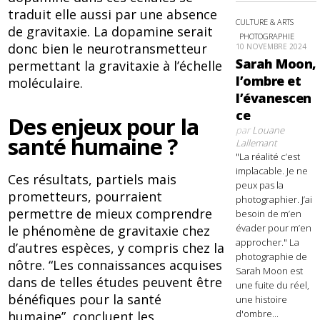
traduit elle aussi par une absence
CULTURE & ARTS
de gravitaxie. La dopamine serait
PHOTOGRAPHIE
donc bien le neurotransmetteur
10 NOVEMBRE 2024
Sarah Moon,
permettant la gravitaxie à l’échelle
l’ombre et
moléculaire.
l’évanescen
ce
Des enjeux pour la
par
Louane
santé humaine ?
Lallemant
"La réalité c’est
implacable. Je ne
Ces résultats, partiels mais
peux pas la
prometteurs, pourraient
photographier. J’ai
permettre de mieux comprendre
besoin de m’en
évader pour m’en
le phénomène de gravitaxie chez
approcher." La
d’autres espèces, y compris chez la
photographie de
nôtre. “Les connaissances acquises
Sarah Moon est
dans de telles études peuvent être
une fuite du réel,
bénéfiques pour la santé
une histoire
d'ombre...
humaine”, concluent les