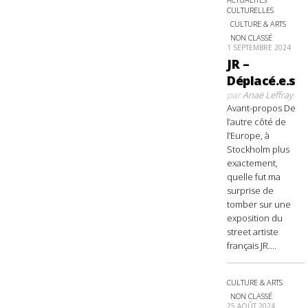
CULTURELLES
CULTURE & ARTS
NON CLASSÉ
1 SEPTEMBRE 2024
JR –
Déplacé.e.s
par
Anaë Leffray
Avant-propos De
l’autre côté de
l’Europe, à
Stockholm plus
exactement,
quelle fut ma
surprise de
tomber sur une
exposition du
street artiste
français JR....
CULTURE & ARTS
NON CLASSÉ
25 AOÛT 2024