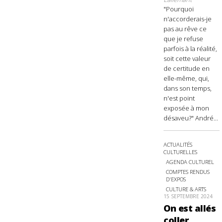
"Pourquoi
n'accorderais-je
pas au rêve ce
que je refuse
parfois à la réalité,
soit cette valeur
de certitude en
elle-même, qui,
dans son temps,
n'est point
exposée à mon
désaveu?" André...
ACTUALITÉS
CULTURELLES
AGENDA CULTUREL
COMPTES RENDUS
D'EXPOS
CULTURE & ARTS
15 SEPTEMBRE 2024
On est allés
coller