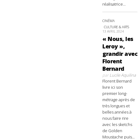
réalisatrice...
CINÉMA
CULTURE & ARTS
13 AVRIL 2024
« Nous, les
Leroy »,
grandir avec
Florent
Bernard
par
Lucile Aquilina
Florent Bernard
livre ici son
premier long-
métrage après de
très longues et
belles années à
nous faire rire
avec les sketchs
de Golden
Moustache puis...