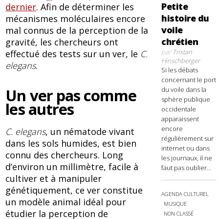
Petite
dernier
. Afin de déterminer les
histoire du
mécanismes moléculaires encore
voile
mal connus de la perception de la
chrétien
gravité, les chercheurs ont
par
Tristan
effectué des tests sur un ver, le
C.
Hinschberger
elegans
.
Si les débats
concernant le port
du voile dans la
Un ver pas comme
sphère publique
les autres
occidentale
apparaissent
encore
C. elegans
, un nématode vivant
régulièrement sur
dans les sols humides, est bien
internet ou dans
connu des chercheurs. Long
les journaux, il ne
d’environ un millimètre, facile à
faut pas oublier...
cultiver et à manipuler
génétiquement, ce ver constitue
AGENDA CULTUREL
un modèle animal idéal pour
MUSIQUE
étudier la perception de
NON CLASSÉ