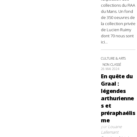
collections du FIAA
du Mans. Un fond
de 350 oeuvres de
la collection privée
de Lucien Ruimy
dont 70 nous sont
ici...
CULTURE & ARTS
NON CLASSÉ
26 MAI 2024
En quête du
Graal :
légendes
arthurienne
s et
préraphaélis
me
par
Louane
Lallemant