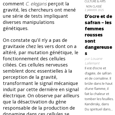
CULTURE & ARTS
comment
C. elegans
perçoit la
NON CLASSÉ
gravité, les chercheurs ont mené
2 JANVIER 2025
une série de tests impliquant
D’ocre et de
diverses manipulations
safran – les
génétiques.
femmes
rousses
On constate qu’il n’y a pas de
sont
gravitaxie chez les vers dont on a
dangereuse
altéré, par mutation génétique, le
s
fonctionnement des cellules
par
Louane
Lallemant
ciliées. Ces cellules nerveuses
Il est d’ocre et
semblent donc essentielles à la
d’agate, de safran
perception de la gravité,
et de cornaline. Il
transformant le signal mécanique
brûle dans le haut
d’une flamme, il
induit par cette dernière en signal
fait la chaleur et
électrique. On observe par ailleurs
tomber les feuilles.
que la désactivation du gène
Kandinsky, dans
responsable de la production de
Du spirituel dans...
dopamine dans ces cellules se