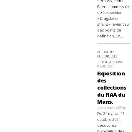
Seroussi, Rémi
Baert, commissaire
de l’exposition
« Dragclown
affairs » revient sur
des points de
définition. En...
ACTUALITÉS
CULTURELLES
CULTURE & ARTS
9 JUIN 2024
Exposition
des
collections
du FIAA du
Mans.
par
Anaë Leffray
Du 24 mai au 13
octobre 2024,
découvrez
l’Exposition des