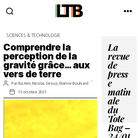
Le
Tote
Catégories
SCIENCES & TECHNOLOGIE
Bag
-
Comprendre la
La
Média
perception de la
revue
d'information
gravité grâce… aux
quotidienne
de
vers de terre
press
e
Auteur
Par
Ilia Aïm, Nicolas Giroux, Marine Boulvard
de
Date
matin
15 octobre 2021
l’article
de
ale
l’article
du
Tote
Bag –
24/01