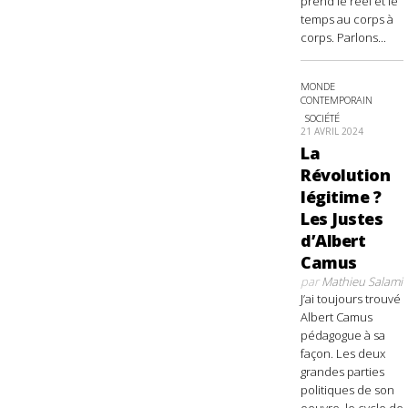
prend le réel et le
temps au corps à
corps. Parlons...
MONDE
CONTEMPORAIN
SOCIÉTÉ
21 AVRIL 2024
La
Révolution
légitime ?
Les Justes
d’Albert
Camus
par
Mathieu Salami
J’ai toujours trouvé
Albert Camus
pédagogue à sa
façon. Les deux
grandes parties
politiques de son