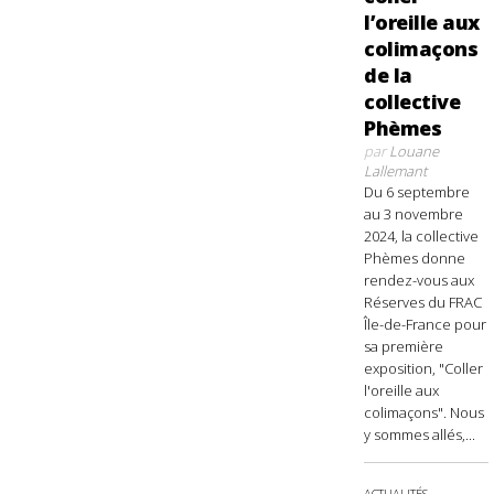
l’oreille aux
colimaçons
de la
collective
Phèmes
par
Louane
Lallemant
Du 6 septembre
au 3 novembre
2024, la collective
Phèmes donne
rendez-vous aux
Réserves du FRAC
Île-de-France pour
sa première
exposition, "Coller
l'oreille aux
colimaçons". Nous
y sommes allés,...
ACTUALITÉS