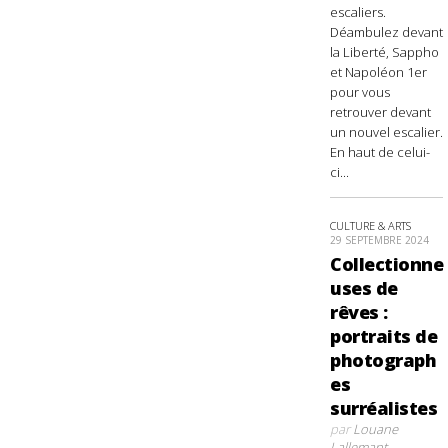
escaliers.
Déambulez devant
la Liberté, Sappho
et Napoléon 1er
pour vous
retrouver devant
un nouvel escalier.
En haut de celui-
ci...
CULTURE & ARTS
29 SEPTEMBRE 2024
Collectionne
uses de
rêves :
portraits de
photograph
es
surréalistes
par
Louane
Lallemant