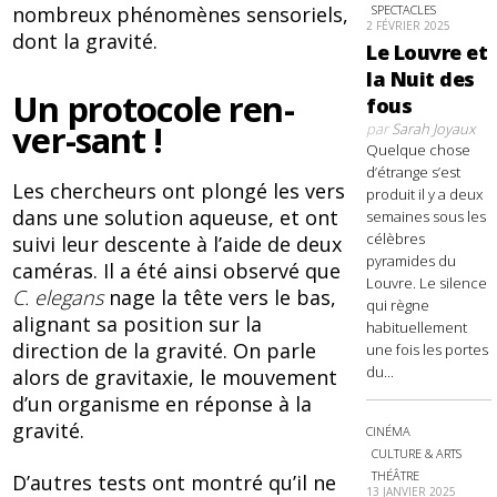
SPECTACLES
nombreux phénomènes sensoriels,
2 FÉVRIER 2025
dont la gravité.
Le Louvre et
la Nuit des
Un protocole ren-
fous
ver-sant !
par
Sarah Joyaux
Quelque chose
d’étrange s’est
Les chercheurs ont plongé les vers
produit il y a deux
dans une solution aqueuse, et ont
semaines sous les
célèbres
suivi leur descente à l’aide de deux
pyramides du
caméras. Il a été ainsi observé que
Louvre. Le silence
C. elegans
nage la tête vers le bas,
qui règne
alignant sa position sur la
habituellement
direction de la gravité. On parle
une fois les portes
du...
alors de gravitaxie, le mouvement
d’un organisme en réponse à la
gravité.
CINÉMA
CULTURE & ARTS
THÉÂTRE
D’autres tests ont montré qu’il ne
13 JANVIER 2025