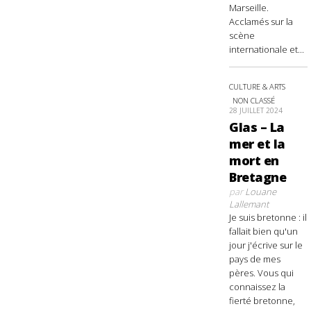
Marseille.
Acclamés sur la
scène
internationale et...
CULTURE & ARTS
NON CLASSÉ
28 JUILLET 2024
Glas – La
mer et la
mort en
Bretagne
par
Louane
Lallemant
Je suis bretonne : il
fallait bien qu'un
jour j'écrive sur le
pays de mes
pères. Vous qui
connaissez la
fierté bretonne,