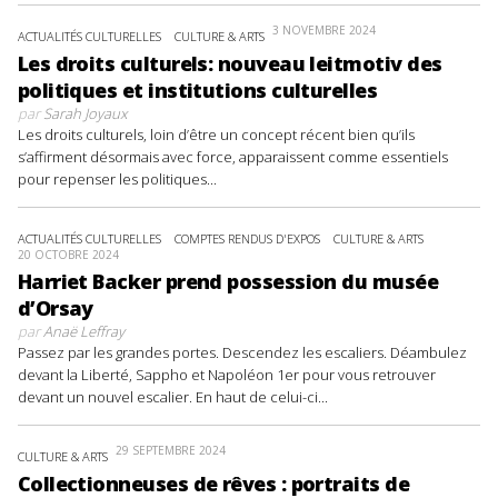
3 NOVEMBRE 2024
ACTUALITÉS CULTURELLES
CULTURE & ARTS
Les droits culturels: nouveau leitmotiv des
politiques et institutions culturelles
par
Sarah Joyaux
Les droits culturels, loin d’être un concept récent bien qu’ils
s’affirment désormais avec force, apparaissent comme essentiels
pour repenser les politiques...
ACTUALITÉS CULTURELLES
COMPTES RENDUS D'EXPOS
CULTURE & ARTS
20 OCTOBRE 2024
Harriet Backer prend possession du musée
d’Orsay
par
Anaë Leffray
Passez par les grandes portes. Descendez les escaliers. Déambulez
devant la Liberté, Sappho et Napoléon 1er pour vous retrouver
devant un nouvel escalier. En haut de celui-ci...
29 SEPTEMBRE 2024
CULTURE & ARTS
Collectionneuses de rêves : portraits de