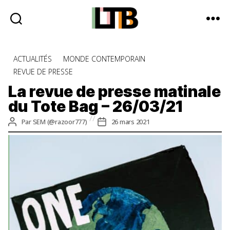
Le
Tote
Catégories
ACTUALITÉS
MONDE CONTEMPORAIN
Bag
REVUE DE PRESSE
-
Média
La revue de presse matinale
d'information
du Tote Bag – 26/03/21
quotidienne
Auteur
Date
Par
SEM (@razoor777)
26 mars 2021
de
de
l’article
l’article