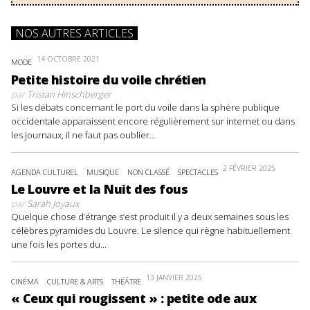
NOS AUTRES ARTICLES
14 OCTOBRE 2021
MODE
Petite histoire du voile chrétien
par
Tristan Hinschberger
Si les débats concernant le port du voile dans la sphère publique
occidentale apparaissent encore régulièrement sur internet ou dans
les journaux, il ne faut pas oublier...
2 FÉVRIER 2025
AGENDA CULTUREL
MUSIQUE
NON CLASSÉ
SPECTACLES
Le Louvre et la Nuit des fous
par
Sarah Joyaux
Quelque chose d’étrange s’est produit il y a deux semaines sous les
célèbres pyramides du Louvre. Le silence qui règne habituellement
une fois les portes du...
13 JANVIER 2025
CINÉMA
CULTURE & ARTS
THÉÂTRE
« Ceux qui rougissent » : petite ode aux