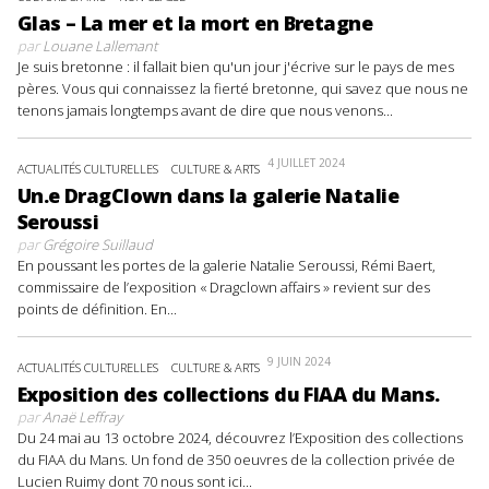
Glas – La mer et la mort en Bretagne
par
Louane Lallemant
Je suis bretonne : il fallait bien qu'un jour j'écrive sur le pays de mes
pères. Vous qui connaissez la fierté bretonne, qui savez que nous ne
tenons jamais longtemps avant de dire que nous venons...
4 JUILLET 2024
ACTUALITÉS CULTURELLES
CULTURE & ARTS
Un.e DragClown dans la galerie Natalie
Seroussi
par
Grégoire Suillaud
En poussant les portes de la galerie Natalie Seroussi, Rémi Baert,
commissaire de l’exposition « Dragclown affairs » revient sur des
points de définition. En...
9 JUIN 2024
ACTUALITÉS CULTURELLES
CULTURE & ARTS
Exposition des collections du FIAA du Mans.
par
Anaë Leffray
Du 24 mai au 13 octobre 2024, découvrez l’Exposition des collections
du FIAA du Mans. Un fond de 350 oeuvres de la collection privée de
Lucien Ruimy dont 70 nous sont ici...