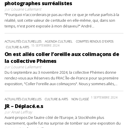
photographes surréalistes
par
Louane Lallemant
"Pourquoi n'accorderais-je pas au rêve ce que je refuse parfois à la
réalité, soit cette valeur de certitude en elle-même, qui, dans son
temps, n'est point exposée à mon désaveu?" André...
ACTUALITÉS CULTURELLES
AGENDA CULTUREL
COMPTES RENDUS D'EXPOS
15 SEPTEMBRE 2024
CULTURE & ARTS
On est allés coller l’oreille aux colimaçons de
la collective Phèmes
par
Louane Lallemant
Du 6 septembre au 3 novembre 2024, la collective Phèmes donne
rendez-vous aux Réserves du FRAC Île-de-France pour sa première
exposition, "Coller l'oreille aux colimaçons". Nous y sommes allés,...
1 SEPTEMBRE 2024
ACTUALITÉS CULTURELLES
CULTURE & ARTS
NON CLASSÉ
JR – Déplacé.e.s
par
Anaë Leffray
Avant-propos De l’autre côté de l’Europe, à Stockholm plus
exactement, quelle fut ma surprise de tomber sur une exposition du