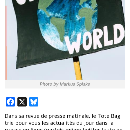
Photo by Markus Spiske
F
X
Bl
ac
u
Dans sa revue de presse matinale, le Tote Bag
e
e
trie pour vous les actualités du jour dans la
b
sk
presse en ligne (parfois même twitter faute de