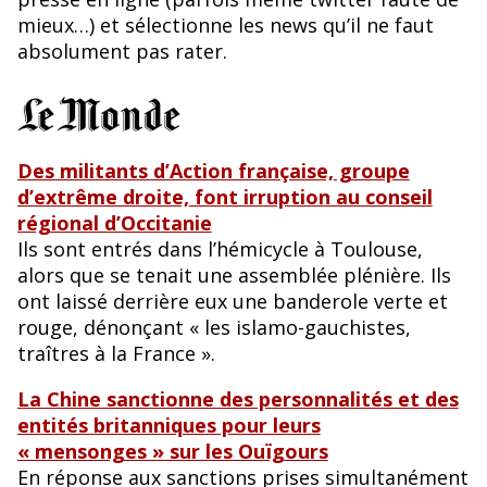
o
y
mieux…) et sélectionne les news qu’il ne faut
absolument pas rater.
o
k
Des militants d’Action française, groupe
d’extrême droite, font irruption au conseil
régional d’Occitanie
Ils sont entrés dans l’hémicycle à Toulouse,
alors que se tenait une assemblée plénière. Ils
ont laissé derrière eux une banderole verte et
rouge, dénonçant « les islamo-gauchistes,
traîtres à la France ».
La Chine sanctionne des personnalités et des
entités britanniques pour leurs
« mensonges » sur les Ouïgours
En réponse aux sanctions prises simultanément