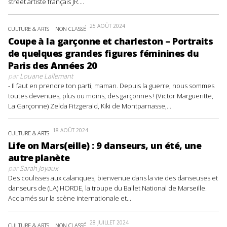
street artiste français JR....
25 AOÛT 2024
CULTURE & ARTS
NON CLASSÉ
Coupe à la garçonne et charleston – Portraits
de quelques grandes figures féminines du
Paris des Années 20
par
Louane Lallemant
- Il faut en prendre ton parti, maman. Depuis la guerre, nous sommes
toutes devenues, plus ou moins, des garçonnes ! (Victor Margueritte,
La Garçonne) Zelda Fitzgerald, Kiki de Montparnasse,...
18 AOÛT 2024
CULTURE & ARTS
Life on Mars(eille) : 9 danseurs, un été, une
autre planète
par
Sarah Joyaux
Des coulisses aux calanques, bienvenue dans la vie des danseuses et
danseurs de (LA) HORDE, la troupe du Ballet National de Marseille.
Acclamés sur la scène internationale et...
28 JUILLET 2024
CULTURE & ARTS
NON CLASSÉ