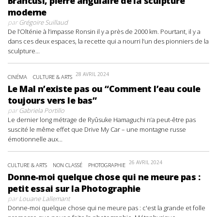
Brancusi, pierre angulaire de la sculpture
moderne
par
Grégoire Suillaud
De l’Olténie à l’impasse Ronsin il y a près de 2000 km. Pourtant, il y a
dans ces deux espaces, la recette qui a nourri l’un des pionniers de la
sculpture...
28 AVRIL 2024
CINÉMA
CULTURE & ARTS
Le Mal n’existe pas ou “Comment l’eau coule
toujours vers le bas”
par
Gabriela Portillo
Le dernier long métrage de Ryûsuke Hamaguchi n’a peut-être pas
suscité le même effet que Drive My Car – une montagne russe
émotionnelle aux...
26 AVRIL 2024
CULTURE & ARTS
NON CLASSÉ
PHOTOGRAPHIE
Donne-moi quelque chose qui ne meure pas :
petit essai sur la Photographie
par
Louane Lallemant
Donne-moi quelque chose qui ne meure pas : c'est la grande et folle