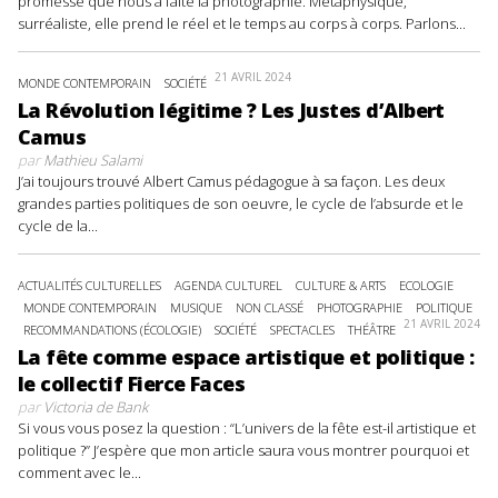
promesse que nous a faite la photographie. Métaphysique,
surréaliste, elle prend le réel et le temps au corps à corps. Parlons...
21 AVRIL 2024
MONDE CONTEMPORAIN
SOCIÉTÉ
La Révolution légitime ? Les Justes d’Albert
Camus
par
Mathieu Salami
J’ai toujours trouvé Albert Camus pédagogue à sa façon. Les deux
grandes parties politiques de son oeuvre, le cycle de l’absurde et le
cycle de la...
ACTUALITÉS CULTURELLES
AGENDA CULTUREL
CULTURE & ARTS
ECOLOGIE
MONDE CONTEMPORAIN
MUSIQUE
NON CLASSÉ
PHOTOGRAPHIE
POLITIQUE
21 AVRIL 2024
RECOMMANDATIONS (ÉCOLOGIE)
SOCIÉTÉ
SPECTACLES
THÉÂTRE
La fête comme espace artistique et politique :
le collectif Fierce Faces
par
Victoria de Bank
Si vous vous posez la question : “L’univers de la fête est-il artistique et
politique ?” J’espère que mon article saura vous montrer pourquoi et
comment avec le...