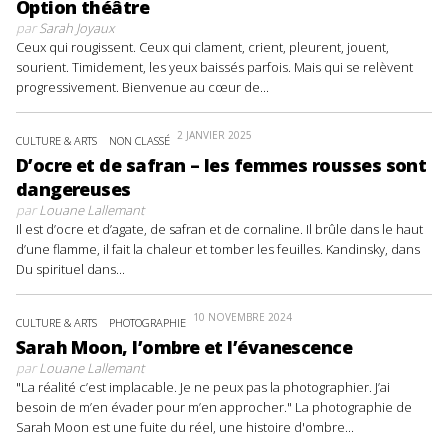
Option théâtre
par
Sarah Joyaux
Ceux qui rougissent. Ceux qui clament, crient, pleurent, jouent,
sourient. Timidement, les yeux baissés parfois. Mais qui se relèvent
progressivement. Bienvenue au cœur de...
2 JANVIER 2025
CULTURE & ARTS
NON CLASSÉ
D’ocre et de safran – les femmes rousses sont
dangereuses
par
Louane Lallemant
Il est d’ocre et d’agate, de safran et de cornaline. Il brûle dans le haut
d’une flamme, il fait la chaleur et tomber les feuilles. Kandinsky, dans
Du spirituel dans...
10 NOVEMBRE 2024
CULTURE & ARTS
PHOTOGRAPHIE
Sarah Moon, l’ombre et l’évanescence
par
Louane Lallemant
"La réalité c’est implacable. Je ne peux pas la photographier. J’ai
besoin de m’en évader pour m’en approcher." La photographie de
Sarah Moon est une fuite du réel, une histoire d'ombre...