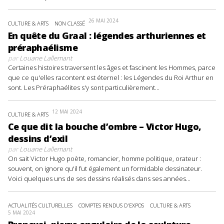
26 MAI 2024
CULTURE & ARTS
NON CLASSÉ
En quête du Graal : légendes arthuriennes et
préraphaélisme
par
Louane Lallemant
Certaines histoires traversent les âges et fascinent les Hommes, parce
que ce qu'elles racontent est éternel : les Légendes du Roi Arthur en
sont. Les Préraphaélites s'y sont particulièrement...
12 MAI 2024
CULTURE & ARTS
Ce que dit la bouche d’ombre – Victor Hugo,
dessins d’exil
par
Louane Lallemant
On sait Victor Hugo poète, romancier, homme politique, orateur :
souvent, on ignore qu'il fut également un formidable dessinateur.
Voici quelques uns de ses dessins réalisés dans ses années...
ACTUALITÉS CULTURELLES
COMPTES RENDUS D'EXPOS
CULTURE & ARTS
5 MAI 2024