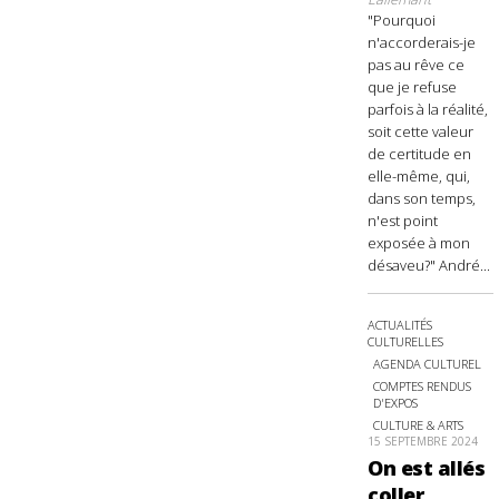
"Pourquoi
n'accorderais-je
pas au rêve ce
que je refuse
parfois à la réalité,
soit cette valeur
de certitude en
elle-même, qui,
dans son temps,
n'est point
exposée à mon
désaveu?" André...
ACTUALITÉS
CULTURELLES
AGENDA CULTUREL
COMPTES RENDUS
D'EXPOS
CULTURE & ARTS
15 SEPTEMBRE 2024
On est allés
coller