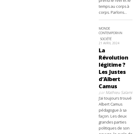
prend le réel et le
temps au corps à
corps. Parlons...
MONDE
CONTEMPORAIN
SOCIÉTÉ
21 AVRIL 2024
La
Révolution
légitime ?
Les Justes
d’Albert
Camus
par
Mathieu Salami
J’ai toujours trouvé
Albert Camus
pédagogue à sa
façon. Les deux
grandes parties
politiques de son