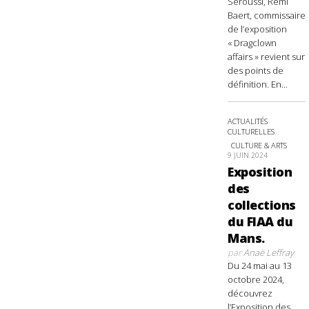
Seroussi, Rémi
Baert, commissaire
de l’exposition
« Dragclown
affairs » revient sur
des points de
définition. En...
ACTUALITÉS
CULTURELLES
CULTURE & ARTS
9 JUIN 2024
Exposition
des
collections
du FIAA du
Mans.
par
Anaë Leffray
Du 24 mai au 13
octobre 2024,
découvrez
l’Exposition des