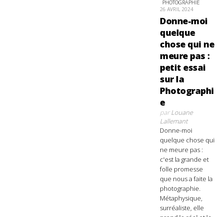
PHOTOGRAPHIE
26 AVRIL 2024
Donne-moi
quelque
chose qui ne
meure pas :
petit essai
sur la
Photographi
e
par
Louane
Lallemant
Donne-moi
quelque chose qui
ne meure pas :
c'est la grande et
folle promesse
que nous a faite la
photographie.
Métaphysique,
surréaliste, elle