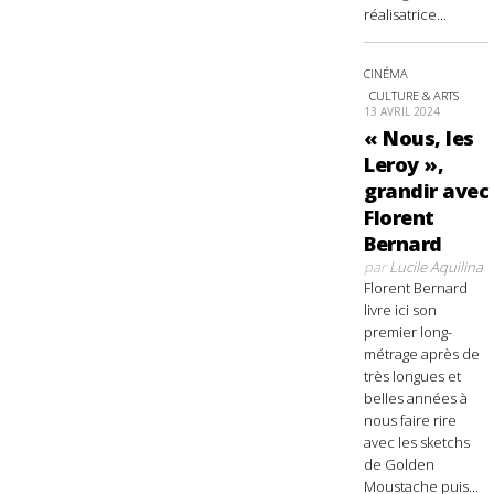
réalisatrice...
CINÉMA
CULTURE & ARTS
13 AVRIL 2024
« Nous, les
Leroy »,
grandir avec
Florent
Bernard
par
Lucile Aquilina
Florent Bernard
livre ici son
premier long-
métrage après de
très longues et
belles années à
nous faire rire
avec les sketchs
de Golden
Moustache puis...