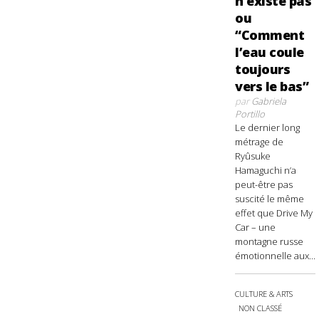
n’existe pas
ou
“Comment
l’eau coule
toujours
vers le bas”
par
Gabriela
Portillo
Le dernier long
métrage de
Ryûsuke
Hamaguchi n’a
peut-être pas
suscité le même
effet que Drive My
Car – une
montagne russe
émotionnelle aux...
CULTURE & ARTS
NON CLASSÉ