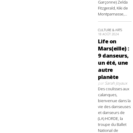
Garçonne) Zelda
Fitzgerald, Kiki de
Montparnasse,...
CULTURE & ARTS
18 AOÛT 2024
Life on
Mars(eille) :
9 danseurs,
un été, une
autre
planète
par
Sarah Joyaux
Des coulisses aux
calanques,
bienvenue dans la
vie des danseuses
et danseurs de
(LA) HORDE, la
troupe du Ballet
National de