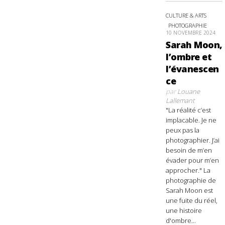
CULTURE & ARTS
PHOTOGRAPHIE
10 NOVEMBRE 2024
Sarah Moon,
l’ombre et
l’évanescen
ce
par
Louane
Lallemant
"La réalité c’est
implacable. Je ne
peux pas la
photographier. J’ai
besoin de m’en
évader pour m’en
approcher." La
photographie de
Sarah Moon est
une fuite du réel,
une histoire
d'ombre...