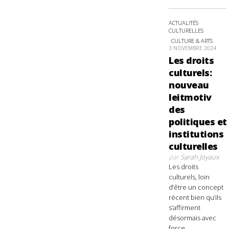
ACTUALITÉS
CULTURELLES
CULTURE & ARTS
3 NOVEMBRE 2024
Les droits
culturels:
nouveau
leitmotiv
des
politiques et
institutions
culturelles
par
Sarah Joyaux
Les droits
culturels, loin
d’être un concept
récent bien qu’ils
s’affirment
désormais avec
force,