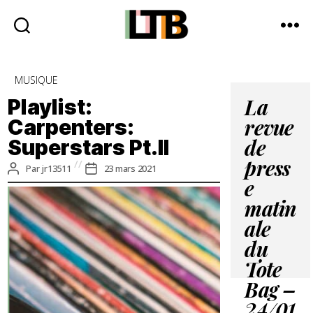
Le
Tote
Catégories
MUSIQUE
Bag
-
Playlist:
La
Média
Carpenters:
revue
d'information
Superstars Pt.II
quotidienne
de
press
Auteur
Date
Par
jr13511
23 mars 2021
de
de
e
l’article
l’article
matin
ale
du
Tote
Bag –
24/01