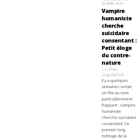
20 AVRIL 2024
Vampire
humaniste
cherche
suicidaire
consentant :
Petit éloge
du contre-
nature
par
Evan
Gogolachvili
Il y a quelques
semaines sortait
un film au nom
particulièrement
frappant : Vampire
humaniste
cherche suicidaire
consentant. Ce
premier long
métrage de la