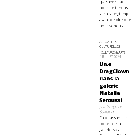
qui savez que
nous ne tenons
jamais longtemps
avant de dire que
nous venons...
ACTUALITÉS
CULTURELLES
CULTURE & ARTS
4 JUILLET 2024
Un.e
DragClown
dans la
galerie
Natalie
Seroussi
par
Grégoire
Suillaud
En poussant les
portes de la
galerie Natalie