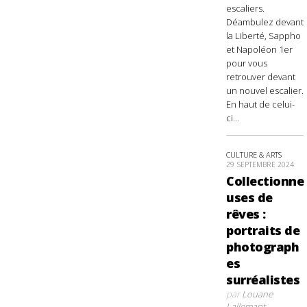
escaliers.
Déambulez devant
la Liberté, Sappho
et Napoléon 1er
pour vous
retrouver devant
un nouvel escalier.
En haut de celui-
ci...
CULTURE & ARTS
29 SEPTEMBRE 2024
Collectionne
uses de
rêves :
portraits de
photograph
es
surréalistes
par
Louane
Lallemant