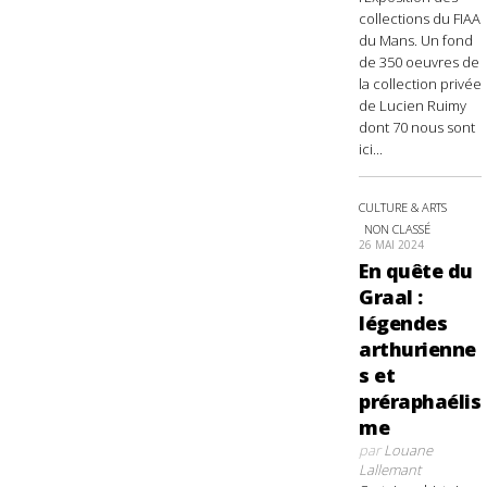
collections du FIAA
du Mans. Un fond
de 350 oeuvres de
la collection privée
de Lucien Ruimy
dont 70 nous sont
ici...
CULTURE & ARTS
NON CLASSÉ
26 MAI 2024
En quête du
Graal :
légendes
arthurienne
s et
préraphaélis
me
par
Louane
Lallemant