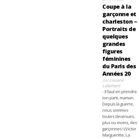
Coupe à la
garçonne et
charleston –
Portraits de
quelques
grandes
figures
féminines
du Paris des
Années 20
par
Louane
Lallemant
- Il faut en prendre
ton parti, maman.
Depuis la guerre,
nous sommes
toutes devenues,
plus ou moins, des
garçonnes ! (Victor
Margueritte, La