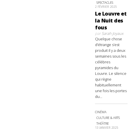
SPECTACLES
2 FÉVRIER 2025
Le Louvre et
la Nuit des
fous
par
Sarah Joyaux
Quelque chose
d’étrange s’est
produit il y a deux
semaines sous les
célèbres
pyramides du
Louvre. Le silence
qui règne
habituellement
une fois les portes
du...
CINÉMA
CULTURE & ARTS
THÉÂTRE
13 JANVIER 2025