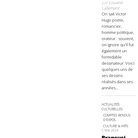
par
Louane
Lallemant
On sait Victor
Hugo poète,
romancier,
homme politique,
orateur : souvent,
on ignore qu'il fut
également un
formidable
dessinateur. Voici
quelques uns de
ses dessins
réalisés dans ses
années...
ACTUALITÉS
CULTURELLES
COMPTES RENDUS
D'EXPOS
CULTURE & ARTS
5 MAI 2024
Brancusi,