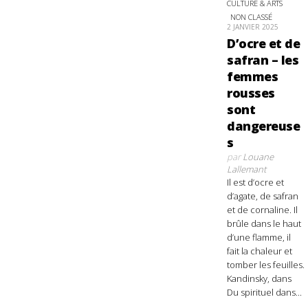
CULTURE & ARTS
NON CLASSÉ
2 JANVIER 2025
D’ocre et de
safran – les
femmes
rousses
sont
dangereuse
s
par
Louane
Lallemant
Il est d’ocre et
d’agate, de safran
et de cornaline. Il
brûle dans le haut
d’une flamme, il
fait la chaleur et
tomber les feuilles.
Kandinsky, dans
Du spirituel dans...