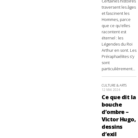
Certaines histoires
traversent les âges
et fascinent les
Hommes, parce
que ce qu'elles
racontent est
éternel : les
Légendes du Roi
Arthur en sont. Les
Préraphaélites s'y
sont
particulièrement...
CULTURE & ARTS
12 MAI 2024
Ce que dit la
bouche
d’ombre –
Victor Hugo,
dessins
d’exil