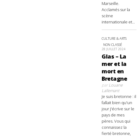
Marseille.
Acclamés sur la
scène
internationale et...
CULTURE & ARTS
NON CLASSÉ
28 JUILLET 2024
Glas – La
mer et la
mort en
Bretagne
par
Louane
Lallemant
Je suis bretonne : il
fallait bien qu'un
jour j'écrive sur le
pays de mes
pères. Vous qui
connaissez la
fierté bretonne,