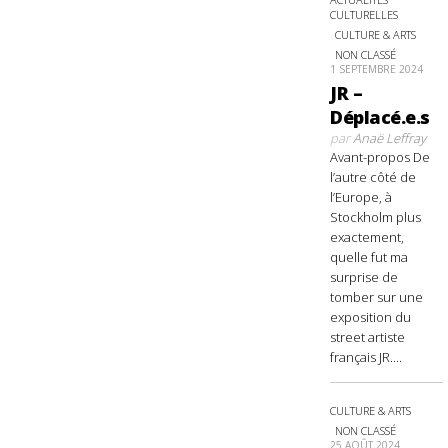
CULTURELLES
CULTURE & ARTS
NON CLASSÉ
1 SEPTEMBRE 2024
JR –
Déplacé.e.s
par
Anaë Leffray
Avant-propos De
l’autre côté de
l’Europe, à
Stockholm plus
exactement,
quelle fut ma
surprise de
tomber sur une
exposition du
street artiste
français JR....
CULTURE & ARTS
NON CLASSÉ
25 AOÛT 2024