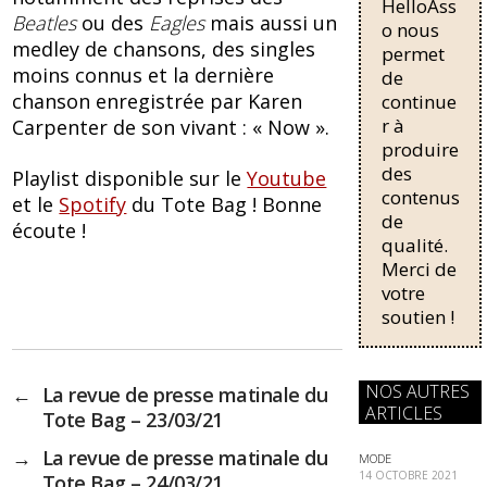
o
y
HelloAss
pour une
Beatles
ou des
Eagles
mais aussi un
régularisati
o
o nous
medley de chansons, des singles
on,
permet
k
passant de
moins connus et la dernière
de
trois...
chanson enregistrée par Karen
continue
r à
Carpenter de son vivant : « Now ».
produire
des
Playlist disponible sur le
Youtube
contenus
et le
Spotify
du Tote Bag ! Bonne
de
écoute !
qualité.
Merci de
votre
soutien !
NOS AUTRES
←
La revue de presse matinale du
ARTICLES
Tote Bag – 23/03/21
→
La revue de presse matinale du
MODE
14 OCTOBRE 2021
Tote Bag – 24/03/21