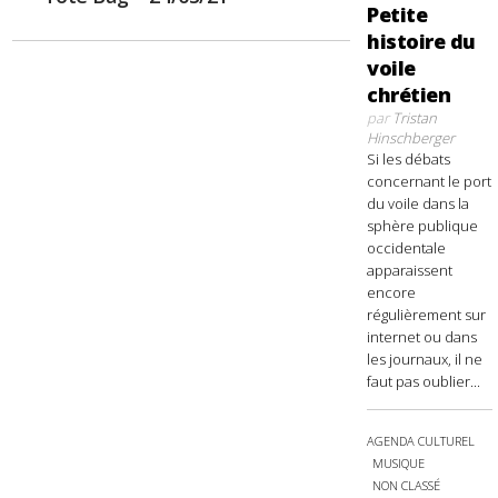
Petite
histoire du
voile
chrétien
par
Tristan
Hinschberger
Si les débats
concernant le port
du voile dans la
sphère publique
occidentale
apparaissent
encore
régulièrement sur
internet ou dans
les journaux, il ne
faut pas oublier...
AGENDA CULTUREL
MUSIQUE
NON CLASSÉ