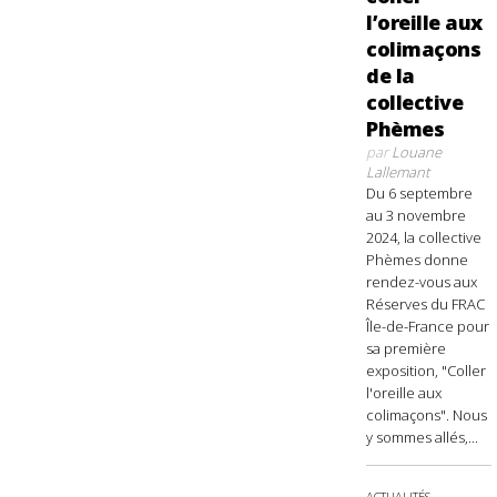
l’oreille aux
colimaçons
de la
collective
Phèmes
par
Louane
Lallemant
Du 6 septembre
au 3 novembre
2024, la collective
Phèmes donne
rendez-vous aux
Réserves du FRAC
Île-de-France pour
sa première
exposition, "Coller
l'oreille aux
colimaçons". Nous
y sommes allés,...
ACTUALITÉS