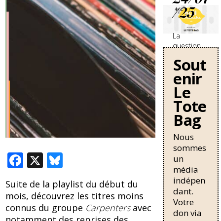
/25
La
question
des
Sout
travailleurs
enir
sans-
papiers en
Le
France se
Tote
durcit avec
Bag
une
nouvelle
circulaire
Nous
de Bruno
sommes
Retailleau
F
X
Bl
un
qui
média
ac
u
pourrait
indépen
Suite de la playlist du début du
allonger la
e
e
dant.
durée de
mois, découvrez les titres moins
Votre
b
sk
résidence
connus du groupe
Carpenters
avec
don via
nécessaire
notamment des reprises des