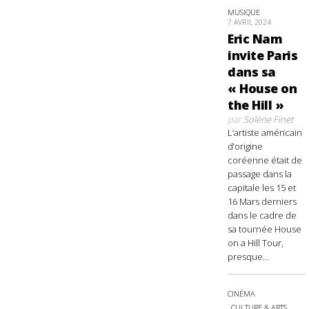
MUSIQUE
7 AVRIL 2024
Eric Nam
invite Paris
dans sa
« House on
the Hill »
par
Solène Finet
L’artiste américain
d’origine
coréenne était de
passage dans la
capitale les 15 et
16 Mars derniers
dans le cadre de
sa tournée House
on a Hill Tour,
presque...
CINÉMA
CULTURE & ARTS