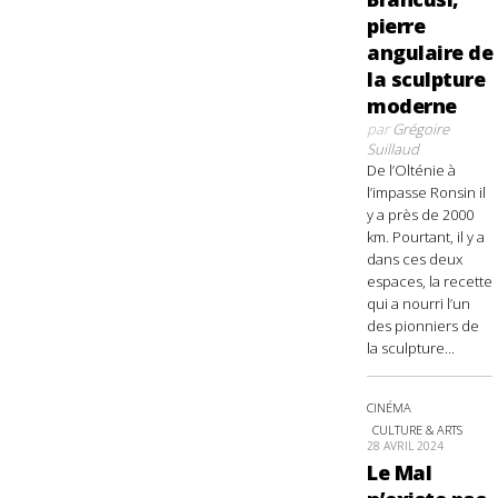
pierre
angulaire de
la sculpture
moderne
par
Grégoire
Suillaud
De l’Olténie à
l’impasse Ronsin il
y a près de 2000
km. Pourtant, il y a
dans ces deux
espaces, la recette
qui a nourri l’un
des pionniers de
la sculpture...
CINÉMA
CULTURE & ARTS
28 AVRIL 2024
Le Mal