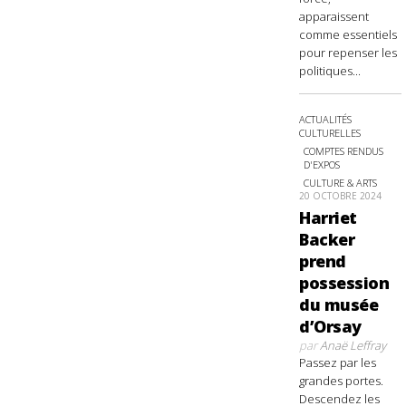
apparaissent
comme essentiels
pour repenser les
politiques...
ACTUALITÉS
CULTURELLES
COMPTES RENDUS
D'EXPOS
CULTURE & ARTS
20 OCTOBRE 2024
Harriet
Backer
prend
possession
du musée
d’Orsay
par
Anaë Leffray
Passez par les
grandes portes.
Descendez les