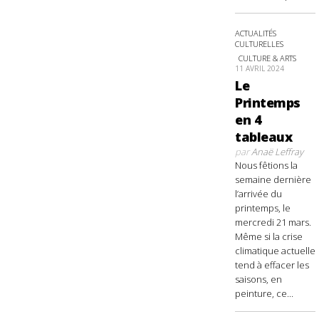
ACTUALITÉS
CULTURELLES
CULTURE & ARTS
11 AVRIL 2024
Le
Printemps
en 4
tableaux
par
Anaë Leffray
Nous fêtions la
semaine dernière
l’arrivée du
printemps, le
mercredi 21 mars.
Même si la crise
climatique actuelle
tend à effacer les
saisons, en
peinture, ce...