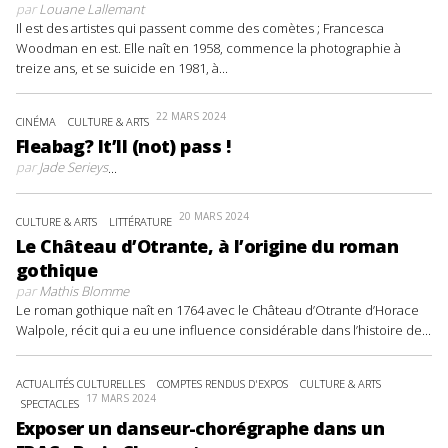
par
Louane Lallemant
Il est des artistes qui passent comme des comètes ; Francesca
Woodman en est. Elle naît en 1958, commence la photographie à
treize ans, et se suicide en 1981, à...
22 MARS 2024
CINÉMA
CULTURE & ARTS
Fleabag? It’ll (not) pass !
par
Jade Serieys
...
20 MARS 2024
CULTURE & ARTS
LITTÉRATURE
Le Château d’Otrante, à l’origine du roman
gothique
par
Mathis Blomme
Le roman gothique naît en 1764 avec le Château d’Otrante d’Horace
Walpole, récit qui a eu une influence considérable dans l’histoire de...
ACTUALITÉS CULTURELLES
COMPTES RENDUS D'EXPOS
CULTURE & ARTS
17 MARS 2024
SPECTACLES
Exposer un danseur-chorégraphe dans un