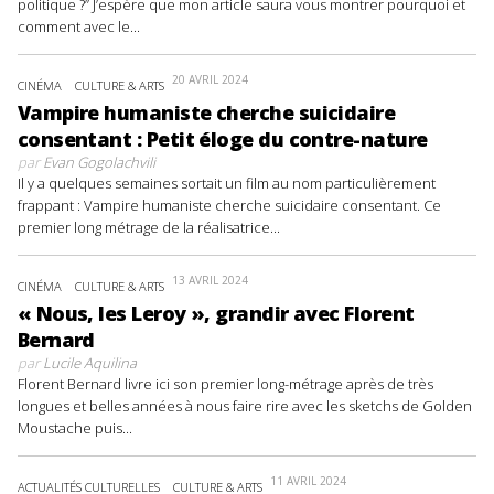
politique ?” J’espère que mon article saura vous montrer pourquoi et
comment avec le...
20 AVRIL 2024
CINÉMA
CULTURE & ARTS
Vampire humaniste cherche suicidaire
consentant : Petit éloge du contre-nature
par
Evan Gogolachvili
Il y a quelques semaines sortait un film au nom particulièrement
frappant : Vampire humaniste cherche suicidaire consentant. Ce
premier long métrage de la réalisatrice...
13 AVRIL 2024
CINÉMA
CULTURE & ARTS
« Nous, les Leroy », grandir avec Florent
Bernard
par
Lucile Aquilina
Florent Bernard livre ici son premier long-métrage après de très
longues et belles années à nous faire rire avec les sketchs de Golden
Moustache puis...
11 AVRIL 2024
ACTUALITÉS CULTURELLES
CULTURE & ARTS