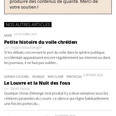
produire des contenus de qualité. Merci de
votre soutien !
NOS AUTRES ARTICLES
14 OCTOBRE 2021
MODE
Petite histoire du voile chrétien
par
Tristan Hinschberger
Si les débats concernant le port du voile dans la sphère publique
occidentale apparaissent encore régulièrement sur internet ou dans
les journaux, il ne faut pas oublier...
2 FÉVRIER 2025
AGENDA CULTUREL
MUSIQUE
NON CLASSÉ
SPECTACLES
Le Louvre et la Nuit des fous
par
Sarah Joyaux
Quelque chose d’étrange s’est produit il y a deux semaines sous les
célèbres pyramides du Louvre. Le silence qui règne habituellement
une fois les portes du...