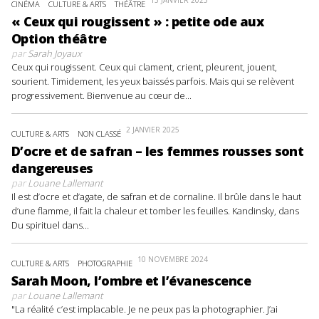
13 JANVIER 2025
CINÉMA
CULTURE & ARTS
THÉÂTRE
« Ceux qui rougissent » : petite ode aux
Option théâtre
par
Sarah Joyaux
Ceux qui rougissent. Ceux qui clament, crient, pleurent, jouent,
sourient. Timidement, les yeux baissés parfois. Mais qui se relèvent
progressivement. Bienvenue au cœur de...
2 JANVIER 2025
CULTURE & ARTS
NON CLASSÉ
D’ocre et de safran – les femmes rousses sont
dangereuses
par
Louane Lallemant
Il est d’ocre et d’agate, de safran et de cornaline. Il brûle dans le haut
d’une flamme, il fait la chaleur et tomber les feuilles. Kandinsky, dans
Du spirituel dans...
10 NOVEMBRE 2024
CULTURE & ARTS
PHOTOGRAPHIE
Sarah Moon, l’ombre et l’évanescence
par
Louane Lallemant
"La réalité c’est implacable. Je ne peux pas la photographier. J’ai