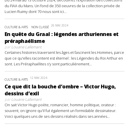
Du 24 mai au 13 octobre 2024, découvrez l’Exposition des collections
du FIAA du Mans. Un fond de 350 oeuvres de la collection privée de
Lucien Ruimy dont 70 nous sont ici...
26 MAI 2024
CULTURE & ARTS
NON CLASSÉ
En quête du Graal : légendes arthuriennes et
préraphaélisme
par
Louane Lallemant
Certaines histoires traversent les âges et fascinent les Hommes, parce
que ce qu'elles racontent est éternel : les Légendes du Roi Arthur en
sont. Les Préraphaélites s'y sont particulièrement...
12 MAI 2024
CULTURE & ARTS
Ce que dit la bouche d’ombre – Victor Hugo,
dessins d’exil
par
Louane Lallemant
On sait Victor Hugo poète, romancier, homme politique, orateur :
souvent, on ignore qu'il fut également un formidable dessinateur.
Voici quelques uns de ses dessins réalisés dans ses années...