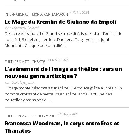
4 AVRIL 2024
INTERNATIONAL
MONDE CONTEMPORAIN
Le Mage du Kremlin de Giuliano da Empoli
par
Mathieu Salami
Derrière Alexandre Le Grand se trouvait Aristote ; dans l’ombre de
Louis XIII, Richelieu ; derrière Daenerys Targaryen, ser Jorah
Mormont… Chaque personnalité...
31 MARS 2024
CULTURE & ARTS
THÉÂTRE
L’avènement de l’image au théâtre : vers un
nouveau genre artistique ?
par
Sarah Joyaux
L’image monte désormais sur scène. Elle trouve grâce auprès d’un
nombre croissant de metteurs en scène, et devient une des
nouvelles obsessions du...
24 MARS 2024
CULTURE & ARTS
PHOTOGRAPHIE
Francesca Woodman, le corps entre Éros et
Thanatos