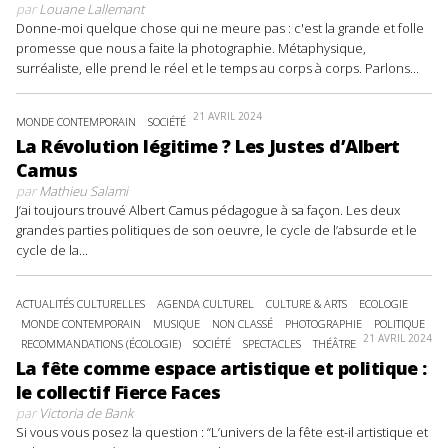
par
Louane Lallemant
Donne-moi quelque chose qui ne meure pas : c'est la grande et folle
promesse que nous a faite la photographie. Métaphysique,
surréaliste, elle prend le réel et le temps au corps à corps. Parlons...
21 AVRIL 2024
MONDE CONTEMPORAIN
SOCIÉTÉ
La Révolution légitime ? Les Justes d’Albert
Camus
par
Mathieu Salami
J’ai toujours trouvé Albert Camus pédagogue à sa façon. Les deux
grandes parties politiques de son oeuvre, le cycle de l’absurde et le
cycle de la...
ACTUALITÉS CULTURELLES
AGENDA CULTUREL
CULTURE & ARTS
ECOLOGIE
MONDE CONTEMPORAIN
MUSIQUE
NON CLASSÉ
PHOTOGRAPHIE
POLITIQUE
21 AVRIL 2024
RECOMMANDATIONS (ÉCOLOGIE)
SOCIÉTÉ
SPECTACLES
THÉÂTRE
La fête comme espace artistique et politique :
le collectif Fierce Faces
par
Victoria de Bank
Si vous vous posez la question : “L’univers de la fête est-il artistique et