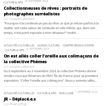
29 SEPTEMBRE 2024
CULTURE & ARTS
Collectionneuses de rêves : portraits de
photographes surréalistes
par
Louane Lallemant
"Pourquoi n'accorderais-je pas au rêve ce que je refuse parfois à la
réalité, soit cette valeur de certitude en elle-même, qui, dans son
temps, n'est point exposée à mon désaveu?" André...
ACTUALITÉS CULTURELLES
AGENDA CULTUREL
COMPTES RENDUS D'EXPOS
15 SEPTEMBRE 2024
CULTURE & ARTS
On est allés coller l’oreille aux colimaçons de
la collective Phèmes
par
Louane Lallemant
Du 6 septembre au 3 novembre 2024, la collective Phèmes donne
rendez-vous aux Réserves du FRAC Île-de-France pour sa première
exposition, "Coller l'oreille aux colimaçons". Nous y sommes allés,...
1 SEPTEMBRE 2024
ACTUALITÉS CULTURELLES
CULTURE & ARTS
NON CLASSÉ
JR – Déplacé.e.s
par
Anaë Leffray