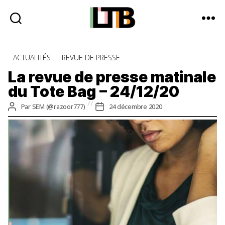
Le
Tote
Catégories
ACTUALITÉS
REVUE DE PRESSE
Bag
-
La revue de presse matinale
Média
du Tote Bag – 24/12/20
d'information
quotidienne
Auteur
Date
Par
SEM (@razoor777)
24 décembre 2020
de
de
l’article
l’article