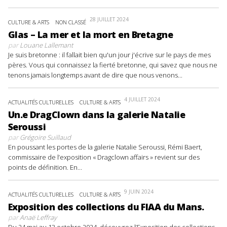
28 JUILLET 2024
CULTURE & ARTS
NON CLASSÉ
Glas – La mer et la mort en Bretagne
par
Louane Lallemant
Je suis bretonne : il fallait bien qu'un jour j'écrive sur le pays de mes
pères. Vous qui connaissez la fierté bretonne, qui savez que nous ne
tenons jamais longtemps avant de dire que nous venons...
4 JUILLET 2024
ACTUALITÉS CULTURELLES
CULTURE & ARTS
Un.e DragClown dans la galerie Natalie
Seroussi
par
Grégoire Suillaud
En poussant les portes de la galerie Natalie Seroussi, Rémi Baert,
commissaire de l’exposition « Dragclown affairs » revient sur des
points de définition. En...
9 JUIN 2024
ACTUALITÉS CULTURELLES
CULTURE & ARTS
Exposition des collections du FIAA du Mans.
par
Anaë Leffray