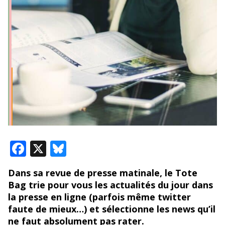
F
X
Bl
ac
u
Dans sa revue de presse matinale, le Tote
e
e
Bag trie pour vous les actualités du jour dans
b
sk
la presse en ligne (parfois même twitter
o
y
faute de mieux…) et sélectionne les news qu’il
ne faut absolument pas rater.