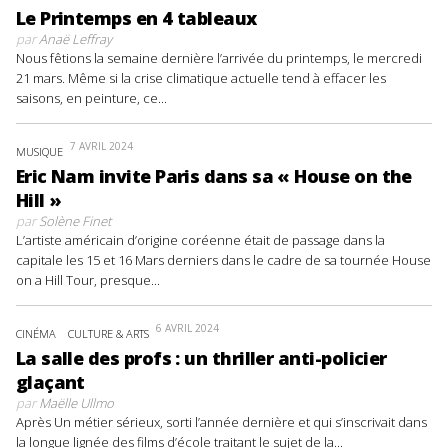
Le Printemps en 4 tableaux
par
Anaë Leffray
Nous fêtions la semaine dernière l’arrivée du printemps, le mercredi
21 mars. Même si la crise climatique actuelle tend à effacer les
saisons, en peinture, ce...
7 AVRIL 2024
MUSIQUE
Eric Nam invite Paris dans sa « House on the
Hill »
par
Solène Finet
L’artiste américain d’origine coréenne était de passage dans la
capitale les 15 et 16 Mars derniers dans le cadre de sa tournée House
on a Hill Tour, presque...
6 AVRIL 2024
CINÉMA
CULTURE & ARTS
La salle des profs : un thriller anti-policier
glaçant
par
Maëlle Ullmo
Après Un métier sérieux, sorti l’année dernière et qui s’inscrivait dans
la longue lignée des films d’école traitant le sujet de la...