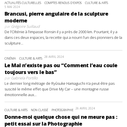
ACTUALITÉS CULTURELLES
COMPTES RENDUS D'EXPOS
CULTURE & ARTS
5 MAI 2024
Brancusi, pierre angulaire de la sculpture
moderne
par
Grégoire Suillaud
De l’Olténie à l’impasse Ronsin il y a près de 2000 km. Pourtant, il y a
dans ces deux espaces, la recette qui a nourri l’un des pionniers de la
sculpture...
28 AVRIL 2024
CINÉMA
CULTURE & ARTS
Le Mal n’existe pas ou “Comment l’eau coule
toujours vers le bas”
par
Gabriela Portillo
Le dernier long métrage de Ryûsuke Hamaguchi n’a peut-être pas
suscité le même effet que Drive My Car – une montagne russe
émotionnelle aux...
26 AVRIL 2024
CULTURE & ARTS
NON CLASSÉ
PHOTOGRAPHIE
Donne-moi quelque chose qui ne meure pas :
petit essai sur la Photographie