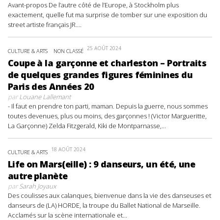
Avant-propos De l’autre côté de l’Europe, à Stockholm plus
exactement, quelle fut ma surprise de tomber sur une exposition du
street artiste français JR....
25 AOÛT 2024
CULTURE & ARTS
NON CLASSÉ
Coupe à la garçonne et charleston – Portraits
de quelques grandes figures féminines du
Paris des Années 20
par
Louane Lallemant
- Il faut en prendre ton parti, maman. Depuis la guerre, nous sommes
toutes devenues, plus ou moins, des garçonnes ! (Victor Margueritte,
La Garçonne) Zelda Fitzgerald, Kiki de Montparnasse,...
18 AOÛT 2024
CULTURE & ARTS
Life on Mars(eille) : 9 danseurs, un été, une
autre planète
par
Sarah Joyaux
Des coulisses aux calanques, bienvenue dans la vie des danseuses et
danseurs de (LA) HORDE, la troupe du Ballet National de Marseille.
Acclamés sur la scène internationale et...