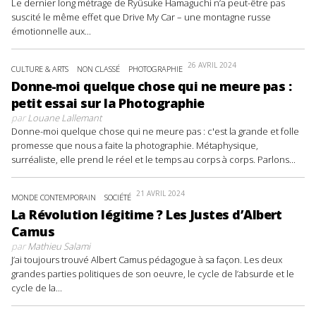
Le dernier long métrage de Ryûsuke Hamaguchi n’a peut-être pas
suscité le même effet que Drive My Car – une montagne russe
émotionnelle aux...
26 AVRIL 2024
CULTURE & ARTS
NON CLASSÉ
PHOTOGRAPHIE
Donne-moi quelque chose qui ne meure pas :
petit essai sur la Photographie
par
Louane Lallemant
Donne-moi quelque chose qui ne meure pas : c'est la grande et folle
promesse que nous a faite la photographie. Métaphysique,
surréaliste, elle prend le réel et le temps au corps à corps. Parlons...
21 AVRIL 2024
MONDE CONTEMPORAIN
SOCIÉTÉ
La Révolution légitime ? Les Justes d’Albert
Camus
par
Mathieu Salami
J’ai toujours trouvé Albert Camus pédagogue à sa façon. Les deux
grandes parties politiques de son oeuvre, le cycle de l’absurde et le
cycle de la...