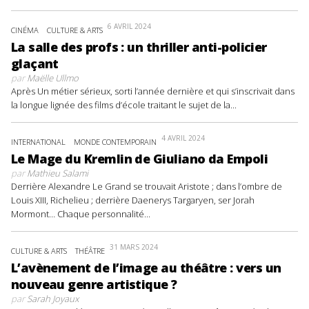
6 AVRIL 2024
CINÉMA
CULTURE & ARTS
La salle des profs : un thriller anti-policier
glaçant
par
Maëlle Ullmo
Après Un métier sérieux, sorti l’année dernière et qui s’inscrivait dans
la longue lignée des films d’école traitant le sujet de la...
4 AVRIL 2024
INTERNATIONAL
MONDE CONTEMPORAIN
Le Mage du Kremlin de Giuliano da Empoli
par
Mathieu Salami
Derrière Alexandre Le Grand se trouvait Aristote ; dans l’ombre de
Louis XIII, Richelieu ; derrière Daenerys Targaryen, ser Jorah
Mormont… Chaque personnalité...
31 MARS 2024
CULTURE & ARTS
THÉÂTRE
L’avènement de l’image au théâtre : vers un
nouveau genre artistique ?
par
Sarah Joyaux