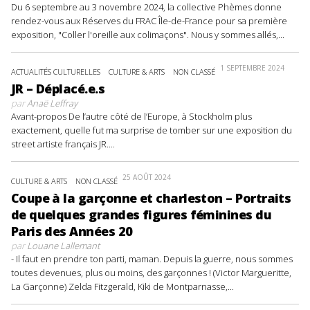
Du 6 septembre au 3 novembre 2024, la collective Phèmes donne
rendez-vous aux Réserves du FRAC Île-de-France pour sa première
exposition, "Coller l'oreille aux colimaçons". Nous y sommes allés,...
1 SEPTEMBRE 2024
ACTUALITÉS CULTURELLES
CULTURE & ARTS
NON CLASSÉ
JR – Déplacé.e.s
par
Anaë Leffray
Avant-propos De l’autre côté de l’Europe, à Stockholm plus
exactement, quelle fut ma surprise de tomber sur une exposition du
street artiste français JR....
25 AOÛT 2024
CULTURE & ARTS
NON CLASSÉ
Coupe à la garçonne et charleston – Portraits
de quelques grandes figures féminines du
Paris des Années 20
par
Louane Lallemant
- Il faut en prendre ton parti, maman. Depuis la guerre, nous sommes
toutes devenues, plus ou moins, des garçonnes ! (Victor Margueritte,
La Garçonne) Zelda Fitzgerald, Kiki de Montparnasse,...