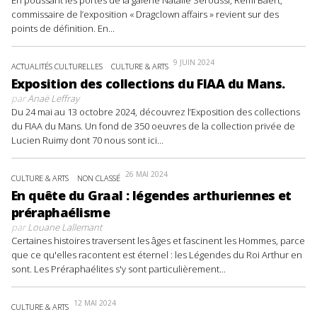
En poussant les portes de la galerie Natalie Seroussi, Rémi Baert,
commissaire de l’exposition « Dragclown affairs » revient sur des
points de définition. En...
9 JUIN 2024
ACTUALITÉS CULTURELLES
CULTURE & ARTS
Exposition des collections du FIAA du Mans.
par
Anaë Leffray
Du 24 mai au 13 octobre 2024, découvrez l’Exposition des collections
du FIAA du Mans. Un fond de 350 oeuvres de la collection privée de
Lucien Ruimy dont 70 nous sont ici...
26 MAI 2024
CULTURE & ARTS
NON CLASSÉ
En quête du Graal : légendes arthuriennes et
préraphaélisme
par
Louane Lallemant
Certaines histoires traversent les âges et fascinent les Hommes, parce
que ce qu'elles racontent est éternel : les Légendes du Roi Arthur en
sont. Les Préraphaélites s'y sont particulièrement...
12 MAI 2024
CULTURE & ARTS