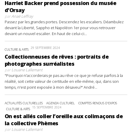
Harriet Backer prend possession du musée
d’Orsay
par
Anaë Leffray
Passez par les grandes portes. Descendez les escaliers. Déambulez
devant la Liberté, Sappho et Napoléon 1er pour vous retrouver
devant un nouvel escalier. En haut de celui-ci...
29 SEPTEMBRE 2024
CULTURE & ARTS
Collectionneuses de rêves : portraits de
photographes surréalistes
par
Louane Lallemant
"Pourquoi n'accorderais-je pas au rêve ce que je refuse parfois à la
réalité, soit cette valeur de certitude en elle-même, qui, dans son
temps, n'est point exposée à mon désaveu?" André...
ACTUALITÉS CULTURELLES
AGENDA CULTUREL
COMPTES RENDUS D'EXPOS
15 SEPTEMBRE 2024
CULTURE & ARTS
On est allés coller l’oreille aux colimaçons de
la collective Phèmes
par
Louane Lallemant