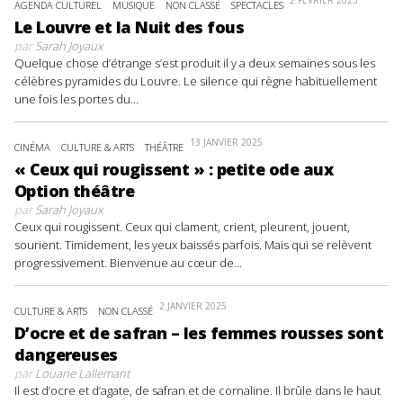
2 FÉVRIER 2025
AGENDA CULTUREL
MUSIQUE
NON CLASSÉ
SPECTACLES
Le Louvre et la Nuit des fous
par
Sarah Joyaux
Quelque chose d’étrange s’est produit il y a deux semaines sous les
célèbres pyramides du Louvre. Le silence qui règne habituellement
une fois les portes du...
13 JANVIER 2025
CINÉMA
CULTURE & ARTS
THÉÂTRE
« Ceux qui rougissent » : petite ode aux
Option théâtre
par
Sarah Joyaux
Ceux qui rougissent. Ceux qui clament, crient, pleurent, jouent,
sourient. Timidement, les yeux baissés parfois. Mais qui se relèvent
progressivement. Bienvenue au cœur de...
2 JANVIER 2025
CULTURE & ARTS
NON CLASSÉ
D’ocre et de safran – les femmes rousses sont
dangereuses
par
Louane Lallemant
Il est d’ocre et d’agate, de safran et de cornaline. Il brûle dans le haut