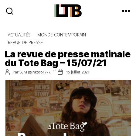
Le
Tote
Catégories
ACTUALITÉS
MONDE CONTEMPORAIN
Bag
REVUE DE PRESSE
-
Média
La revue de presse matinale
d'information
du Tote Bag – 15/07/21
quotidienne
Auteur
Date
Par
SEM (@razoor777)
15 juillet 2021
de
de
l’article
l’article