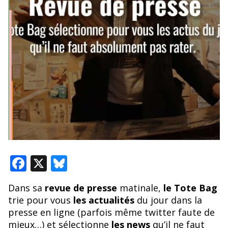
F
X
Bl
ac
u
Dans sa
revue de presse
matinale,
le Tote Bag
e
e
trie pour vous
les actualités
du jour dans la
b
sk
presse en ligne (parfois même twitter faute de
mieux…) et sélectionne
les news
qu’il ne faut