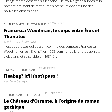
L’image monte désormais sur scène. Elle trouve grâce auprès d’un
nombre croissant de metteurs en scène, et devient une des
nouvelles obsessions du...
24 MARS 2024
CULTURE & ARTS
PHOTOGRAPHIE
Francesca Woodman, le corps entre Éros et
Thanatos
par
Louane Lallemant
Il est des artistes qui passent comme des comètes ; Francesca
Woodman en est. Elle naît en 1958, commence la photographie à
treize ans, et se suicide en 1981, à...
22 MARS 2024
CINÉMA
CULTURE & ARTS
Fleabag? It’ll (not) pass !
par
Jade Serieys
...
20 MARS 2024
CULTURE & ARTS
LITTÉRATURE
Le Château d’Otrante, à l’origine du roman
gothique