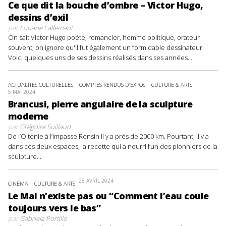
Ce que dit la bouche d’ombre – Victor Hugo,
dessins d’exil
par
Louane Lallemant
On sait Victor Hugo poète, romancier, homme politique, orateur :
souvent, on ignore qu'il fut également un formidable dessinateur.
Voici quelques uns de ses dessins réalisés dans ses années...
ACTUALITÉS CULTURELLES
COMPTES RENDUS D'EXPOS
CULTURE & ARTS
5 MAI 2024
Brancusi, pierre angulaire de la sculpture
moderne
par
Grégoire Suillaud
De l’Olténie à l’impasse Ronsin il y a près de 2000 km. Pourtant, il y a
dans ces deux espaces, la recette qui a nourri l’un des pionniers de la
sculpture...
28 AVRIL 2024
CINÉMA
CULTURE & ARTS
Le Mal n’existe pas ou “Comment l’eau coule
toujours vers le bas”
par
Gabriela Portillo