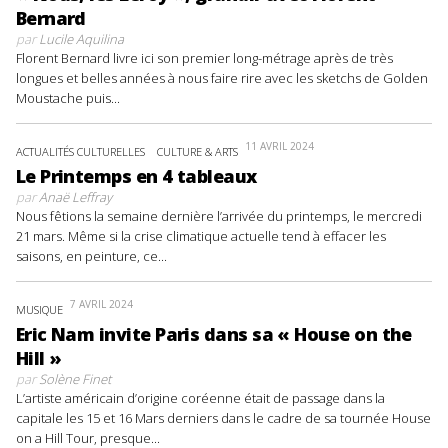
Bernard
par
Lucile Aquilina
Florent Bernard livre ici son premier long-métrage après de très
longues et belles années à nous faire rire avec les sketchs de Golden
Moustache puis...
11 AVRIL 2024
ACTUALITÉS CULTURELLES
CULTURE & ARTS
Le Printemps en 4 tableaux
par
Anaë Leffray
Nous fêtions la semaine dernière l’arrivée du printemps, le mercredi
21 mars. Même si la crise climatique actuelle tend à effacer les
saisons, en peinture, ce...
7 AVRIL 2024
MUSIQUE
Eric Nam invite Paris dans sa « House on the
Hill »
par
Solène Finet
L’artiste américain d’origine coréenne était de passage dans la
capitale les 15 et 16 Mars derniers dans le cadre de sa tournée House
on a Hill Tour, presque...