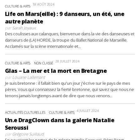
18 AOÛT 2024
CULTURE & ARTS
Life on Mars(eille) : 9 danseurs, un été, une
autre planète
par
Sarah Joyaux
Des coulisses aux calanques, bienvenue dans la vie des danseuses et
danseurs de (LA) HORDE, la troupe du Ballet National de Marseille.
Acclamés sur la scène internationale et...
28 JUILLET 2024
CULTURE & ARTS
NON CLASSÉ
Glas – La mer et la mort en Bretagne
par
Louane Lallemant
Je suis bretonne : il fallait bien qu'un jour j'écrive sur le pays de mes
pères. Vous qui connaissez la fierté bretonne, qui savez que nous ne
tenons jamais longtemps avant de dire que nous venons...
4 JUILLET 2024
ACTUALITÉS CULTURELLES
CULTURE & ARTS
Un.e DragClown dans la galerie Natalie
Seroussi
par
Grégoire Suillaud