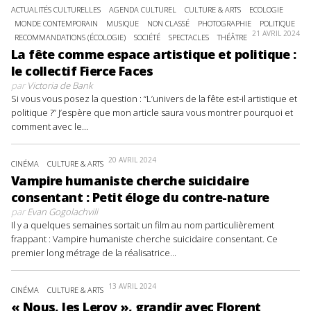
ACTUALITÉS CULTURELLES
AGENDA CULTUREL
CULTURE & ARTS
ECOLOGIE
MONDE CONTEMPORAIN
MUSIQUE
NON CLASSÉ
PHOTOGRAPHIE
POLITIQUE
21 AVRIL 2024
RECOMMANDATIONS (ÉCOLOGIE)
SOCIÉTÉ
SPECTACLES
THÉÂTRE
La fête comme espace artistique et politique :
le collectif Fierce Faces
par
Victoria de Bank
Si vous vous posez la question : “L’univers de la fête est-il artistique et
politique ?” J’espère que mon article saura vous montrer pourquoi et
comment avec le...
20 AVRIL 2024
CINÉMA
CULTURE & ARTS
Vampire humaniste cherche suicidaire
consentant : Petit éloge du contre-nature
par
Evan Gogolachvili
Il y a quelques semaines sortait un film au nom particulièrement
frappant : Vampire humaniste cherche suicidaire consentant. Ce
premier long métrage de la réalisatrice...
13 AVRIL 2024
CINÉMA
CULTURE & ARTS
« Nous, les Leroy », grandir avec Florent