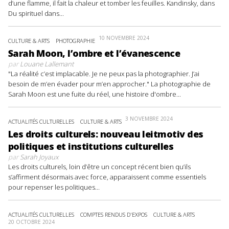
d’une flamme, il fait la chaleur et tomber les feuilles. Kandinsky, dans
Du spirituel dans...
10 NOVEMBRE 2024
CULTURE & ARTS
PHOTOGRAPHIE
Sarah Moon, l’ombre et l’évanescence
par
Louane Lallemant
"La réalité c’est implacable. Je ne peux pas la photographier. J’ai
besoin de m’en évader pour m’en approcher." La photographie de
Sarah Moon est une fuite du réel, une histoire d'ombre...
3 NOVEMBRE 2024
ACTUALITÉS CULTURELLES
CULTURE & ARTS
Les droits culturels: nouveau leitmotiv des
politiques et institutions culturelles
par
Sarah Joyaux
Les droits culturels, loin d’être un concept récent bien qu’ils
s’affirment désormais avec force, apparaissent comme essentiels
pour repenser les politiques...
ACTUALITÉS CULTURELLES
COMPTES RENDUS D'EXPOS
CULTURE & ARTS
20 OCTOBRE 2024