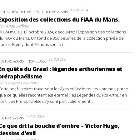
9 JUIN 2024
ACTUALITÉS CULTURELLES
CULTURE & ARTS
Exposition des collections du FIAA du Mans.
par
Anaë Leffray
Du 24 mai au 13 octobre 2024, découvrez l’Exposition des collections
du FIAA du Mans. Un fond de 350 oeuvres de la collection privée de
Lucien Ruimy dont 70 nous sont ici...
26 MAI 2024
CULTURE & ARTS
NON CLASSÉ
En quête du Graal : légendes arthuriennes et
préraphaélisme
par
Louane Lallemant
Certaines histoires traversent les âges et fascinent les Hommes, parce
que ce qu'elles racontent est éternel : les Légendes du Roi Arthur en
sont. Les Préraphaélites s'y sont particulièrement...
12 MAI 2024
CULTURE & ARTS
Ce que dit la bouche d’ombre – Victor Hugo,
dessins d’exil
par
Louane Lallemant