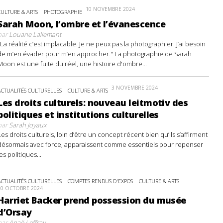
10 NOVEMBRE 2024
CULTURE & ARTS
PHOTOGRAPHIE
Sarah Moon, l’ombre et l’évanescence
par
Louane Lallemant
"La réalité c’est implacable. Je ne peux pas la photographier. J’ai besoin
de m’en évader pour m’en approcher." La photographie de Sarah
Moon est une fuite du réel, une histoire d'ombre...
3 NOVEMBRE 2024
ACTUALITÉS CULTURELLES
CULTURE & ARTS
Les droits culturels: nouveau leitmotiv des
politiques et institutions culturelles
par
Sarah Joyaux
Les droits culturels, loin d’être un concept récent bien qu’ils s’affirment
désormais avec force, apparaissent comme essentiels pour repenser
les politiques...
ACTUALITÉS CULTURELLES
COMPTES RENDUS D'EXPOS
CULTURE & ARTS
20 OCTOBRE 2024
Harriet Backer prend possession du musée
d’Orsay
par
Anaë Leffray