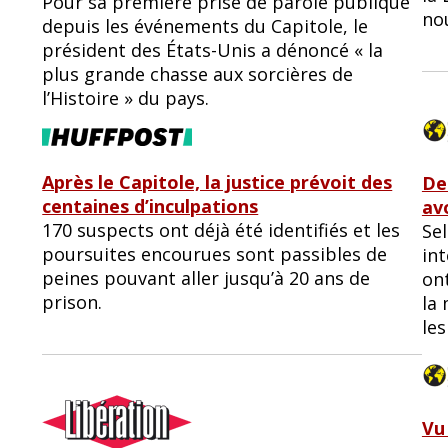
Pour sa première prise de parole publique
nou
depuis les événements du Capitole, le
président des États-Unis a dénoncé « la
plus grande chasse aux sorcières de
l’Histoire » du pays.
Après le Capitole, la justice prévoit des
De
centaines d’inculpations
av
170 suspects ont déjà été identifiés et les
Se
poursuites encourues sont passibles de
in
peines pouvant aller jusqu’à 20 ans de
on
prison.
la
le
Vu