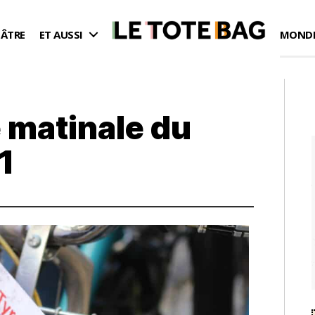
ÉÂTRE
ET AUSSI
MONDE
 matinale du
1