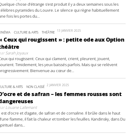
Quelque chose d’étrange s’est produit il y a deux semaines sous les
célèbres pyramides du Louvre. Le silence qui règne habituellement
une fois les portes du...
13 JANVIER 2025
CINÉMA
CULTURE & ARTS
THÉÂTRE
« Ceux qui rougissent » : petite ode aux Option
théâtre
par
Sarah Joyaux
Ceux qui rougissent. Ceux qui clament, crient, pleurent, jouent,
sourient. Timidement, les yeux baissés parfois. Mais qui se relèvent
progressivement. Bienvenue au cœur de...
2 JANVIER 2025
CULTURE & ARTS
NON CLASSÉ
D’ocre et de safran – les femmes rousses sont
dangereuses
par
Louane Lallemant
Il est d’ocre et d’agate, de safran et de cornaline. Il brûle dans le haut
d’une flamme, il fait la chaleur et tomber les feuilles. Kandinsky, dans Du
spirituel dans...