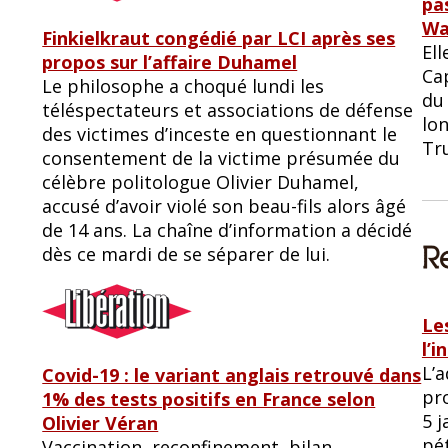
pa
Wa
Finkielkraut congédié par LCI après ses
Ell
propos sur l’affaire Duhamel
Ca
Le philosophe a choqué lundi les
du
téléspectateurs et associations de défense
lon
des victimes d’inceste en questionnant le
Tr
consentement de la victime présumée du
célèbre politologue Olivier Duhamel,
accusé d’avoir violé son beau-fils alors âgé
de 14 ans. La chaîne d’information a décidé
dès ce mardi de se séparer de lui.
Le
l’i
L’a
Covid-19 : le variant anglais retrouvé dans
pr
1% des tests positifs en France selon
5 j
Olivier Véran
pét
Vaccination, reconfinement, bilan