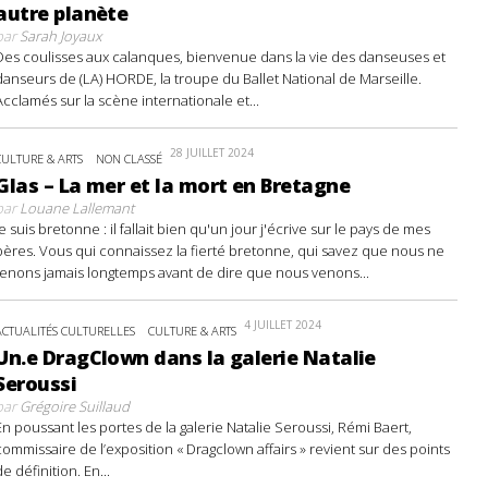
autre planète
par
Sarah Joyaux
Des coulisses aux calanques, bienvenue dans la vie des danseuses et
danseurs de (LA) HORDE, la troupe du Ballet National de Marseille.
Acclamés sur la scène internationale et...
28 JUILLET 2024
CULTURE & ARTS
NON CLASSÉ
Glas – La mer et la mort en Bretagne
par
Louane Lallemant
Je suis bretonne : il fallait bien qu'un jour j'écrive sur le pays de mes
pères. Vous qui connaissez la fierté bretonne, qui savez que nous ne
tenons jamais longtemps avant de dire que nous venons...
4 JUILLET 2024
ACTUALITÉS CULTURELLES
CULTURE & ARTS
Un.e DragClown dans la galerie Natalie
Seroussi
par
Grégoire Suillaud
En poussant les portes de la galerie Natalie Seroussi, Rémi Baert,
commissaire de l’exposition « Dragclown affairs » revient sur des points
de définition. En...