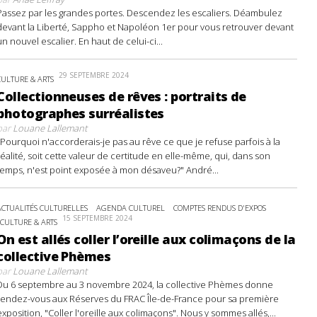
Passez par les grandes portes. Descendez les escaliers. Déambulez
devant la Liberté, Sappho et Napoléon 1er pour vous retrouver devant
un nouvel escalier. En haut de celui-ci...
29 SEPTEMBRE 2024
CULTURE & ARTS
Collectionneuses de rêves : portraits de
photographes surréalistes
par
Louane Lallemant
"Pourquoi n'accorderais-je pas au rêve ce que je refuse parfois à la
réalité, soit cette valeur de certitude en elle-même, qui, dans son
temps, n'est point exposée à mon désaveu?" André...
ACTUALITÉS CULTURELLES
AGENDA CULTUREL
COMPTES RENDUS D'EXPOS
15 SEPTEMBRE 2024
CULTURE & ARTS
On est allés coller l’oreille aux colimaçons de la
collective Phèmes
par
Louane Lallemant
Du 6 septembre au 3 novembre 2024, la collective Phèmes donne
rendez-vous aux Réserves du FRAC Île-de-France pour sa première
exposition, "Coller l'oreille aux colimaçons". Nous y sommes allés,...