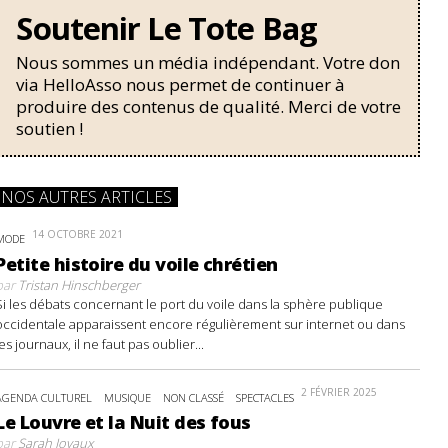
Soutenir Le Tote Bag
Nous sommes un média indépendant. Votre don
via HelloAsso nous permet de continuer à
produire des contenus de qualité. Merci de votre
soutien !
NOS AUTRES ARTICLES
14 OCTOBRE 2021
MODE
Petite histoire du voile chrétien
par
Tristan Hinschberger
Si les débats concernant le port du voile dans la sphère publique
occidentale apparaissent encore régulièrement sur internet ou dans
les journaux, il ne faut pas oublier...
2 FÉVRIER 2025
AGENDA CULTUREL
MUSIQUE
NON CLASSÉ
SPECTACLES
Le Louvre et la Nuit des fous
par
Sarah Joyaux