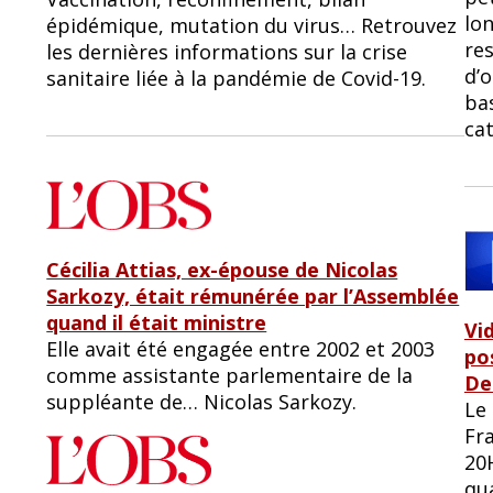
lo
épidémique, mutation du virus… Retrouvez
res
les dernières informations sur la crise
d’o
sanitaire liée à la pandémie de Covid-19.
ba
ca
Cécilia Attias, ex-épouse de Nicolas
Sarkozy, était rémunérée par l’Assemblée
quand il était ministre
Vid
Elle avait été engagée entre 2002 et 2003
pos
comme assistante parlementaire de la
De
suppléante de… Nicolas Sarkozy.
Le 
Fra
20H
qua