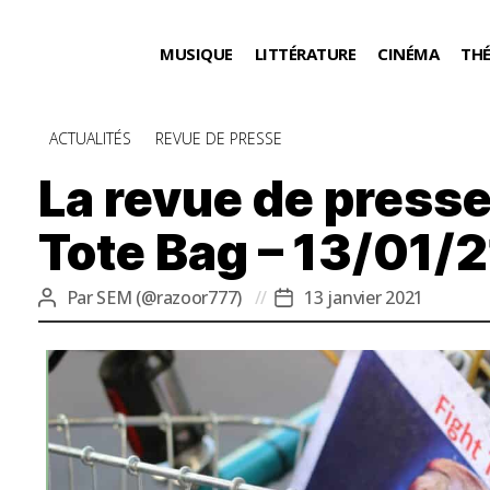
MUSIQUE
LITTÉRATURE
CINÉMA
TH
Catégories
ACTUALITÉS
REVUE DE PRESSE
La revue de presse
Tote Bag – 13/01/2
Par
SEM (@razoor777)
13 janvier 2021
Auteur
Date
de
de
l’article
l’article