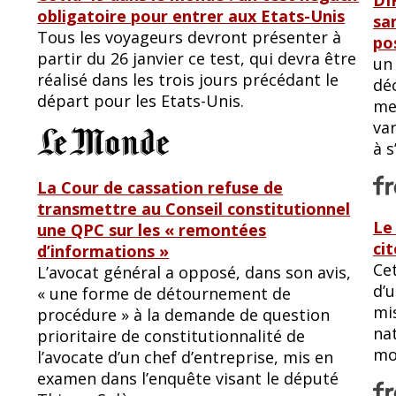
DI
obligatoire pour entrer aux Etats-Unis
sa
Tous les voyageurs devront présenter à
po
partir du 26 janvier ce test, qui devra être
un 
réalisé dans les trois jours précédant le
déc
départ pour les Etats-Unis.
mes
va
à s
La Cour de cassation refuse de
transmettre au Conseil constitutionnel
Le
une QPC sur les « remontées
ci
d’informations »
Ce
L’avocat général a opposé, dans son avis,
d’u
« une forme de détournement de
mis
procédure » à la demande de question
na
prioritaire de constitutionnalité de
mo
l’avocate d’un chef d’entreprise, mis en
examen dans l’enquête visant le député