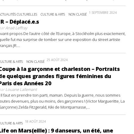
1 SEPTEMBRE 2024
ACTUALITÉS CULTURELLES
CULTURE & ARTS
NON CLASSÉ
JR – Déplacé.e.s
par
Anaë Leffray
Avant-propos De l’autre côté de l’Europe, à Stockholm plus exactement,
quelle fut ma surprise de tomber sur une exposition du street artiste
français JR....
25 AOÛT 2024
CULTURE & ARTS
NON CLASSÉ
Coupe à la garçonne et charleston – Portraits
de quelques grandes figures féminines du
Paris des Années 20
par
Louane Lallemant
- Il faut en prendre ton parti, maman. Depuis la guerre, nous sommes
toutes devenues, plus ou moins, des garçonnes ! (Victor Margueritte, La
Garçonne) Zelda Fitzgerald, Kiki de Montparnasse,...
18 AOÛT 2024
CULTURE & ARTS
Life on Mars(eille) : 9 danseurs, un été, une