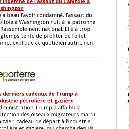
s indemne de l’assaut du Capitole à
shington
e a beau l’avoir condamné, l’assaut du
pitole à Washington nuit à la patronne
 Rassemblement national. Elle a trop
gtemps tenté de profiter de l’effet
ump, explique ce quotidien autrichien.
s derniers cadeaux de Trump à
ndustrie pétrolière et gazière
dministration Trump a affaibli la
otection des oiseaux migrateurs mardi
anvier, cadeau de départ à l’industrie
rolière et gazière, qui cherche depuis