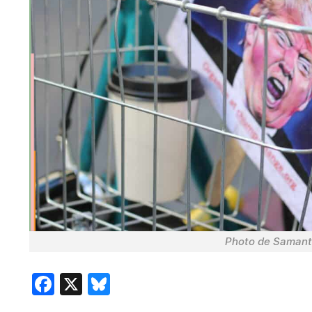
Photo de Samant
F
X
Bl
ac
u