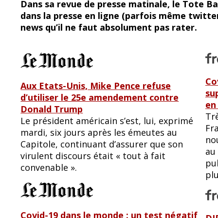
Dans sa revue de presse matinale, le Tote Bag
e
e
dans la presse en ligne (parfois même twitte
b
sk
news qu’il ne faut absolument pas rater.
o
y
o
k
Cov
Aux Etats-Unis, Mike Pence refuse
su
d’utiliser le 25e amendement contre
en
Donald Trump
Trè
Le président américain s’est, lui, exprimé
Fra
mardi, six jours après les émeutes au
no
Capitole, continuant d’assurer que son
au
virulent discours était « tout à fait
pu
convenable ».
plu
Covid-19 dans le monde : un test négatif