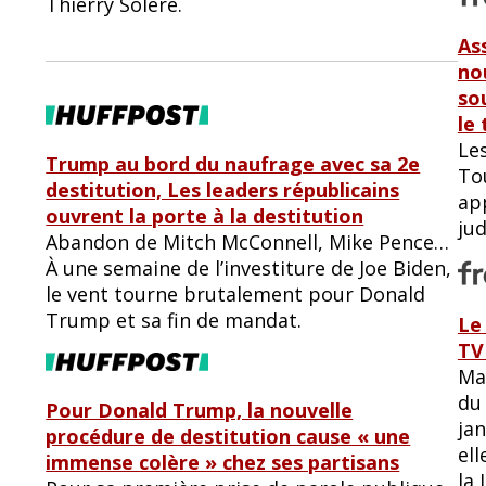
Thierry Solère.
As
no
so
le
Les
Trump au bord du naufrage avec sa 2e
To
destitution, Les leaders républicains
ap
ouvrent la porte à la destitution
jud
Abandon de Mitch McConnell, Mike Pence…
À une semaine de l’investiture de Joe Biden,
le vent tourne brutalement pour Donald
Trump et sa fin de mandat.
Le
TV
Ma
du
Pour Donald Trump, la nouvelle
jan
procédure de destitution cause « une
ell
immense colère » chez ses partisans
la 