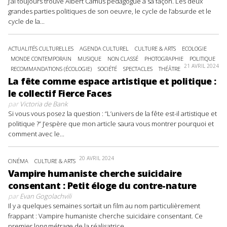
J’ai toujours trouvé Albert Camus pédagogue à sa façon. Les deux
grandes parties politiques de son oeuvre, le cycle de l’absurde et le
cycle de la...
ACTUALITÉS CULTURELLES
AGENDA CULTUREL
CULTURE & ARTS
ECOLOGIE
MONDE CONTEMPORAIN
MUSIQUE
NON CLASSÉ
PHOTOGRAPHIE
POLITIQUE
21 AVRIL 2024
RECOMMANDATIONS (ÉCOLOGIE)
SOCIÉTÉ
SPECTACLES
THÉÂTRE
La fête comme espace artistique et politique :
le collectif Fierce Faces
par
Victoria de Bank
Si vous vous posez la question : “L’univers de la fête est-il artistique et
politique ?” J’espère que mon article saura vous montrer pourquoi et
comment avec le...
20 AVRIL 2024
CINÉMA
CULTURE & ARTS
Vampire humaniste cherche suicidaire
consentant : Petit éloge du contre-nature
par
Evan Gogolachvili
Il y a quelques semaines sortait un film au nom particulièrement
frappant : Vampire humaniste cherche suicidaire consentant. Ce
premier long métrage de la réalisatrice...