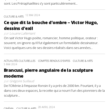
sont. Les Préraphaélites s'y sont particulièrement...
12 MAI 2024
CULTURE & ARTS
Ce que dit la bouche d’ombre – Victor Hugo,
dessins d’exil
par
Louane Lallemant
On sait Victor Hugo poète, romancier, homme politique, orateur :
souvent, on ignore qu'il fut également un formidable dessinateur.
Voici quelques uns de ses dessins réalisés dans ses années...
ACTUALITÉS CULTURELLES
COMPTES RENDUS D'EXPOS
CULTURE & ARTS
5 MAI 2024
Brancusi, pierre angulaire de la sculpture
moderne
par
Grégoire Suillaud
De l’Olténie à l’impasse Ronsin il y a près de 2000 km. Pourtant, il y a
dans ces deux espaces, la recette qui a nourri l’un des pionniers de la
sculpture...
28 AVRIL 2024
CINÉMA
CULTURE & ARTS