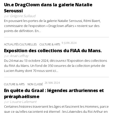
Un.e DragClown dans la galerie Natalie
Seroussi
par
Grégoire Suillaud
En poussant les portes de la galerie Natalie Seroussi, Rémi Baert,
commissaire de l’exposition « Dragclown affairs » revient sur des
points de définition. En...
9 JUIN 2024
ACTUALITÉS CULTURELLES
CULTURE & ARTS
Exposition des collections du FIAA du Mans.
par
Anaë Leffray
Du 24 mai au 13 octobre 2024, découvrez l’Exposition des collections
du FIAA du Mans. Un fond de 350 oeuvres de la collection privée de
Lucien Ruimy dont 70 nous sont ici...
26 MAI 2024
CULTURE & ARTS
NON CLASSÉ
En quête du Graal : légendes arthuriennes et
préraphaélisme
par
Louane Lallemant
Certaines histoires traversent les âges et fascinent les Hommes, parce
que ce qu'elles racontent est éternel : les Légendes du Roi Arthur en