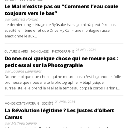
Le Mal n’existe pas ou “Comment l’eau coule
toujours vers le bas”
par
Gabriela Portillo
Le dernier long métrage de Ryûsuke Hamaguchi n’a peut-être pas
suscité le même effet que Drive My Car – une montagne russe
émotionnelle aux...
26 AVRIL 2024
CULTURE & ARTS
NON CLASSÉ
PHOTOGRAPHIE
Donne-moi quelque chose qui ne meure pas :
petit essai sur la Photographie
par
Louane Lallemant
Donne-moi quelque chose qui ne meure pas : c'est la grande et folle
promesse que nous a faite la photographie. Métaphysique,
surréaliste, elle prend le réel et le temps au corps à corps. Parlons...
21 AVRIL 2024
MONDE CONTEMPORAIN
SOCIÉTÉ
La Révolution légitime ? Les Justes d’Albert
Camus
par
Mathieu Salami