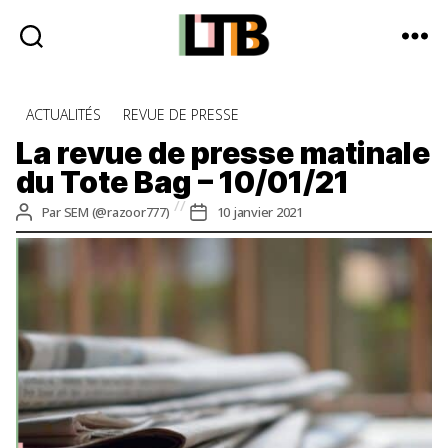
Le
Tote
Catégories
ACTUALITÉS
REVUE DE PRESSE
Bag
-
La revue de presse matinale
Média
du Tote Bag – 10/01/21
d'information
quotidienne
Auteur
Date
Par
SEM (@razoor777)
10 janvier 2021
de
de
l’article
l’article