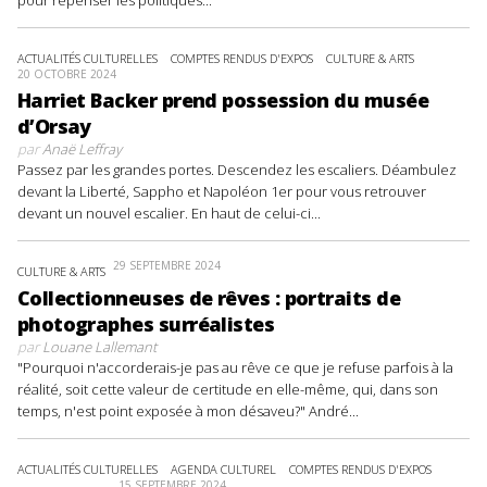
ACTUALITÉS CULTURELLES
COMPTES RENDUS D'EXPOS
CULTURE & ARTS
20 OCTOBRE 2024
Harriet Backer prend possession du musée
d’Orsay
par
Anaë Leffray
Passez par les grandes portes. Descendez les escaliers. Déambulez
devant la Liberté, Sappho et Napoléon 1er pour vous retrouver
devant un nouvel escalier. En haut de celui-ci...
29 SEPTEMBRE 2024
CULTURE & ARTS
Collectionneuses de rêves : portraits de
photographes surréalistes
par
Louane Lallemant
"Pourquoi n'accorderais-je pas au rêve ce que je refuse parfois à la
réalité, soit cette valeur de certitude en elle-même, qui, dans son
temps, n'est point exposée à mon désaveu?" André...
ACTUALITÉS CULTURELLES
AGENDA CULTUREL
COMPTES RENDUS D'EXPOS
15 SEPTEMBRE 2024