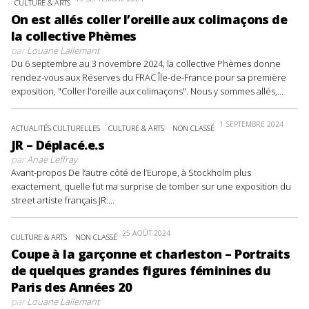
CULTURE & ARTS
On est allés coller l’oreille aux colimaçons de
la collective Phèmes
par
Louane Lallemant
Du 6 septembre au 3 novembre 2024, la collective Phèmes donne
rendez-vous aux Réserves du FRAC Île-de-France pour sa première
exposition, "Coller l'oreille aux colimaçons". Nous y sommes allés,...
1 SEPTEMBRE 2024
ACTUALITÉS CULTURELLES
CULTURE & ARTS
NON CLASSÉ
JR – Déplacé.e.s
par
Anaë Leffray
Avant-propos De l’autre côté de l’Europe, à Stockholm plus
exactement, quelle fut ma surprise de tomber sur une exposition du
street artiste français JR....
25 AOÛT 2024
CULTURE & ARTS
NON CLASSÉ
Coupe à la garçonne et charleston – Portraits
de quelques grandes figures féminines du
Paris des Années 20
par
Louane Lallemant