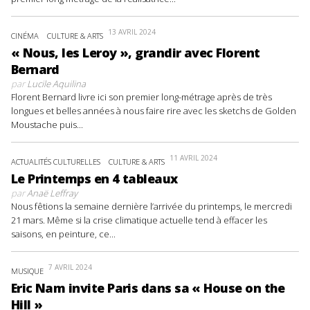
13 AVRIL 2024
CINÉMA
CULTURE & ARTS
« Nous, les Leroy », grandir avec Florent
Bernard
par
Lucile Aquilina
Florent Bernard livre ici son premier long-métrage après de très
longues et belles années à nous faire rire avec les sketchs de Golden
Moustache puis...
11 AVRIL 2024
ACTUALITÉS CULTURELLES
CULTURE & ARTS
Le Printemps en 4 tableaux
par
Anaë Leffray
Nous fêtions la semaine dernière l’arrivée du printemps, le mercredi
21 mars. Même si la crise climatique actuelle tend à effacer les
saisons, en peinture, ce...
7 AVRIL 2024
MUSIQUE
Eric Nam invite Paris dans sa « House on the
Hill »