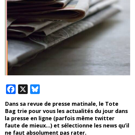
F
X
Bl
ac
u
Dans sa revue de presse matinale, le Tote
e
e
Bag trie pour vous les actualités du jour dans
b
sk
la presse en ligne (parfois même twitter
o
y
faute de mieux…) et sélectionne les news qu’il
ne faut absolument pas rater.