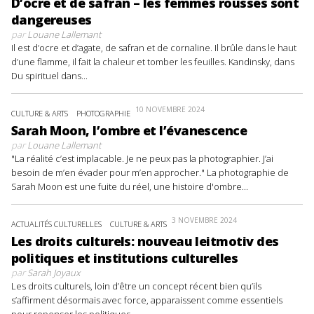
D’ocre et de safran – les femmes rousses sont
dangereuses
par
Louane Lallemant
Il est d’ocre et d’agate, de safran et de cornaline. Il brûle dans le haut
d’une flamme, il fait la chaleur et tomber les feuilles. Kandinsky, dans
Du spirituel dans...
10 NOVEMBRE 2024
CULTURE & ARTS
PHOTOGRAPHIE
Sarah Moon, l’ombre et l’évanescence
par
Louane Lallemant
"La réalité c’est implacable. Je ne peux pas la photographier. J’ai
besoin de m’en évader pour m’en approcher." La photographie de
Sarah Moon est une fuite du réel, une histoire d'ombre...
3 NOVEMBRE 2024
ACTUALITÉS CULTURELLES
CULTURE & ARTS
Les droits culturels: nouveau leitmotiv des
politiques et institutions culturelles
par
Sarah Joyaux
Les droits culturels, loin d’être un concept récent bien qu’ils
s’affirment désormais avec force, apparaissent comme essentiels
pour repenser les politiques...