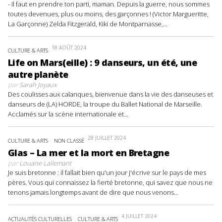
- Il faut en prendre ton parti, maman. Depuis la guerre, nous sommes
toutes devenues, plus ou moins, des garçonnes ! (Victor Margueritte,
La Garçonne) Zelda Fitzgerald, Kiki de Montparnasse,...
18 AOÛT 2024
CULTURE & ARTS
Life on Mars(eille) : 9 danseurs, un été, une
autre planète
par
Sarah Joyaux
Des coulisses aux calanques, bienvenue dans la vie des danseuses et
danseurs de (LA) HORDE, la troupe du Ballet National de Marseille.
Acclamés sur la scène internationale et...
28 JUILLET 2024
CULTURE & ARTS
NON CLASSÉ
Glas – La mer et la mort en Bretagne
par
Louane Lallemant
Je suis bretonne : il fallait bien qu'un jour j'écrive sur le pays de mes
pères. Vous qui connaissez la fierté bretonne, qui savez que nous ne
tenons jamais longtemps avant de dire que nous venons...
4 JUILLET 2024
ACTUALITÉS CULTURELLES
CULTURE & ARTS