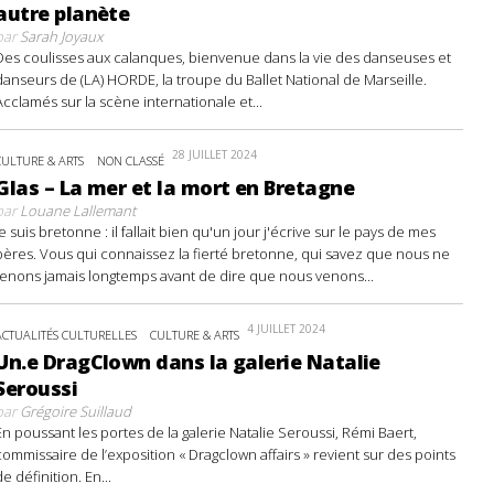
autre planète
par
Sarah Joyaux
Des coulisses aux calanques, bienvenue dans la vie des danseuses et
danseurs de (LA) HORDE, la troupe du Ballet National de Marseille.
Acclamés sur la scène internationale et...
28 JUILLET 2024
CULTURE & ARTS
NON CLASSÉ
Glas – La mer et la mort en Bretagne
par
Louane Lallemant
Je suis bretonne : il fallait bien qu'un jour j'écrive sur le pays de mes
pères. Vous qui connaissez la fierté bretonne, qui savez que nous ne
tenons jamais longtemps avant de dire que nous venons...
4 JUILLET 2024
ACTUALITÉS CULTURELLES
CULTURE & ARTS
Un.e DragClown dans la galerie Natalie
Seroussi
par
Grégoire Suillaud
En poussant les portes de la galerie Natalie Seroussi, Rémi Baert,
commissaire de l’exposition « Dragclown affairs » revient sur des points
de définition. En...