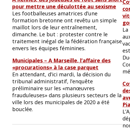
Co
pour mettre une déculottée au sexisme
co
Les footballeuses amatrices d’une
vi
formation bretonne ont revêtu un simple
go
maillot lors de leur entraînement,
La
dimanche. Le but : protester contre le
au
traitement inégal de la fédération française
va
envers les équipes féminines.
es
Du
Municipales – A Marseille, l’affaire des
Co
«procurations» à la case parquet
mé
En attendant, d’ici mardi, la décision du
tribunal administratif, l’enquête
Co
préliminaire sur les «manœuvres
de
frauduleuses» dans plusieurs secteurs de la
ave
ville lors des municipales de 2020 a été
Pi
bouclée.
L’
dé
no