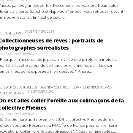
Passez par les grandes portes. Descendez les escaliers. Déambulez
devant la Liberté, Sappho et Napoléon 1er pour vous retrouver devant
un nouvel escalier. En haut de celui-ci...
29 SEPTEMBRE 2024
CULTURE & ARTS
Collectionneuses de rêves : portraits de
photographes surréalistes
par
Louane Lallemant
"Pourquoi n'accorderais-je pas au rêve ce que je refuse parfois à la
réalité, soit cette valeur de certitude en elle-même, qui, dans son
temps, n'est point exposée à mon désaveu?" André...
ACTUALITÉS CULTURELLES
AGENDA CULTUREL
COMPTES RENDUS D'EXPOS
15 SEPTEMBRE 2024
CULTURE & ARTS
On est allés coller l’oreille aux colimaçons de la
collective Phèmes
par
Louane Lallemant
Du 6 septembre au 3 novembre 2024, la collective Phèmes donne
rendez-vous aux Réserves du FRAC Île-de-France pour sa première
exposition, "Coller l'oreille aux colimaçons". Nous y sommes allés,...