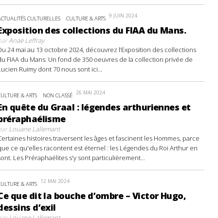
9 JUIN 2024
ACTUALITÉS CULTURELLES
CULTURE & ARTS
Exposition des collections du FIAA du Mans.
par
Anaë Leffray
Du 24 mai au 13 octobre 2024, découvrez l’Exposition des collections
du FIAA du Mans. Un fond de 350 oeuvres de la collection privée de
Lucien Ruimy dont 70 nous sont ici...
26 MAI 2024
CULTURE & ARTS
NON CLASSÉ
En quête du Graal : légendes arthuriennes et
préraphaélisme
par
Louane Lallemant
Certaines histoires traversent les âges et fascinent les Hommes, parce
que ce qu'elles racontent est éternel : les Légendes du Roi Arthur en
sont. Les Préraphaélites s'y sont particulièrement...
12 MAI 2024
CULTURE & ARTS
Ce que dit la bouche d’ombre – Victor Hugo,
dessins d’exil
par
Louane Lallemant