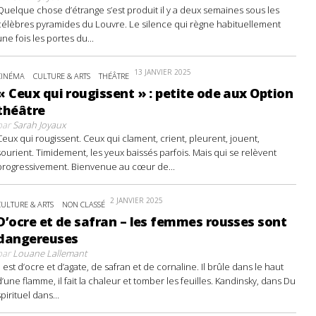
Quelque chose d’étrange s’est produit il y a deux semaines sous les
célèbres pyramides du Louvre. Le silence qui règne habituellement
une fois les portes du...
13 JANVIER 2025
CINÉMA
CULTURE & ARTS
THÉÂTRE
« Ceux qui rougissent » : petite ode aux Option
théâtre
par
Sarah Joyaux
Ceux qui rougissent. Ceux qui clament, crient, pleurent, jouent,
sourient. Timidement, les yeux baissés parfois. Mais qui se relèvent
progressivement. Bienvenue au cœur de...
2 JANVIER 2025
CULTURE & ARTS
NON CLASSÉ
D’ocre et de safran – les femmes rousses sont
dangereuses
par
Louane Lallemant
Il est d’ocre et d’agate, de safran et de cornaline. Il brûle dans le haut
d’une flamme, il fait la chaleur et tomber les feuilles. Kandinsky, dans Du
spirituel dans...