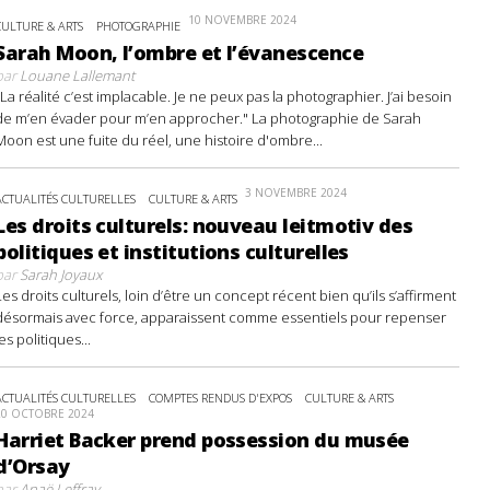
10 NOVEMBRE 2024
CULTURE & ARTS
PHOTOGRAPHIE
Sarah Moon, l’ombre et l’évanescence
par
Louane Lallemant
"La réalité c’est implacable. Je ne peux pas la photographier. J’ai besoin
de m’en évader pour m’en approcher." La photographie de Sarah
Moon est une fuite du réel, une histoire d'ombre...
3 NOVEMBRE 2024
ACTUALITÉS CULTURELLES
CULTURE & ARTS
Les droits culturels: nouveau leitmotiv des
politiques et institutions culturelles
par
Sarah Joyaux
Les droits culturels, loin d’être un concept récent bien qu’ils s’affirment
désormais avec force, apparaissent comme essentiels pour repenser
les politiques...
ACTUALITÉS CULTURELLES
COMPTES RENDUS D'EXPOS
CULTURE & ARTS
20 OCTOBRE 2024
Harriet Backer prend possession du musée
d’Orsay
par
Anaë Leffray