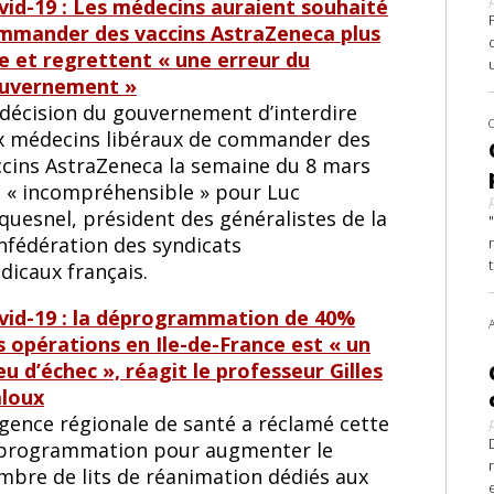
vid-19 : Les médecins auraient souhaité
mmander des vaccins AstraZeneca plus
te et regrettent « une erreur du
uvernement »
 décision du gouvernement d’interdire
x médecins libéraux de commander des
ccins AstraZeneca la semaine du 8 mars
t « incompréhensible » pour Luc
quesnel, président des généralistes de la
nfédération des syndicats
dicaux français.
vid-19 : la déprogrammation de 40%
s opérations en Ile-de-France est « un
u d’échec », réagit le professeur Gilles
aloux
Agence régionale de santé a réclamé cette
programmation pour augmenter le
mbre de lits de réanimation dédiés aux