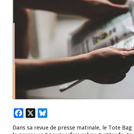
F
X
Bl
ac
u
Dans sa revue de presse matinale, le Tote Bag t
e
e