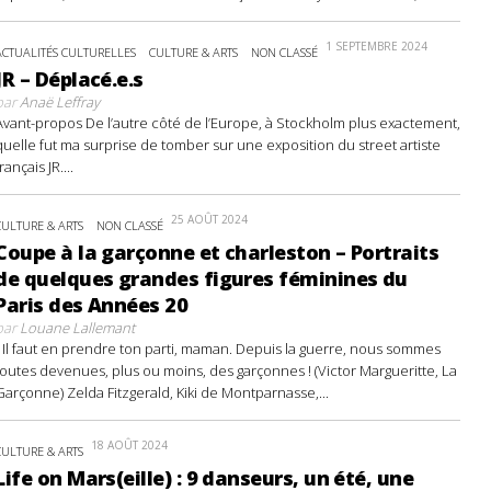
1 SEPTEMBRE 2024
ACTUALITÉS CULTURELLES
CULTURE & ARTS
NON CLASSÉ
JR – Déplacé.e.s
par
Anaë Leffray
Avant-propos De l’autre côté de l’Europe, à Stockholm plus exactement,
quelle fut ma surprise de tomber sur une exposition du street artiste
français JR....
25 AOÛT 2024
CULTURE & ARTS
NON CLASSÉ
Coupe à la garçonne et charleston – Portraits
de quelques grandes figures féminines du
Paris des Années 20
par
Louane Lallemant
- Il faut en prendre ton parti, maman. Depuis la guerre, nous sommes
toutes devenues, plus ou moins, des garçonnes ! (Victor Margueritte, La
Garçonne) Zelda Fitzgerald, Kiki de Montparnasse,...
18 AOÛT 2024
CULTURE & ARTS
Life on Mars(eille) : 9 danseurs, un été, une