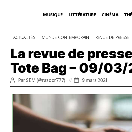
MUSIQUE
LITTÉRATURE
CINÉMA
TH
Catégories
ACTUALITÉS
MONDE CONTEMPORAIN
REVUE DE PRESSE
La revue de presse
Tote Bag – 09/03/
Par
SEM (@razoor777)
9 mars 2021
Auteur
Date
de
de
l’article
l’article