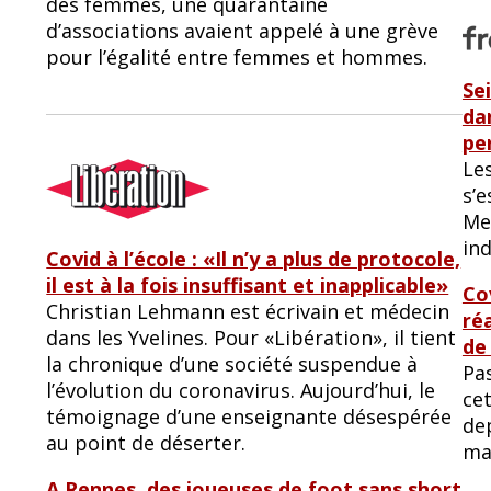
des femmes, une quarantaine
d’associations avaient appelé à une grève
pour l’égalité entre femmes et hommes.
Se
da
pe
Les
s’
Mes
ind
Covid à l’école : «Il n’y a plus de protocole,
il est à la fois insuffisant et inapplicable»
Co
Christian Lehmann est écrivain et médecin
ré
dans les Yvelines. Pour «Libération», il tient
de
la chronique d’une société suspendue à
Pas
l’évolution du coronavirus. Aujourd’hui, le
ce
témoignage d’une enseignante désespérée
dep
au point de déserter.
ma
A Rennes, des joueuses de foot sans short