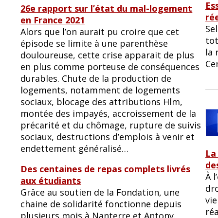
Ess
26e rapport sur l’état du mal-logement
ré
en France 2021
Sel
Alors que l’on aurait pu croire que cet
tot
épisode se limite à une parenthèse
la 
douloureuse, cette crise apparait de plus
Ce
en plus comme porteuse de conséquences
durables. Chute de la production de
logements, notamment de logements
sociaux, blocage des attributions Hlm,
montée des impayés, accroissement de la
précarité et du chômage, rupture de suivis
sociaux, destructions d’emplois à venir et
endettement généralisé…
La
de
Des centaines de repas complets livrés
À l
aux étudiants
dr
Grâce au soutien de la Fondation, une
vie
chaine de solidarité fonctionne depuis
réa
plusieurs mois à Nanterre et Antony.