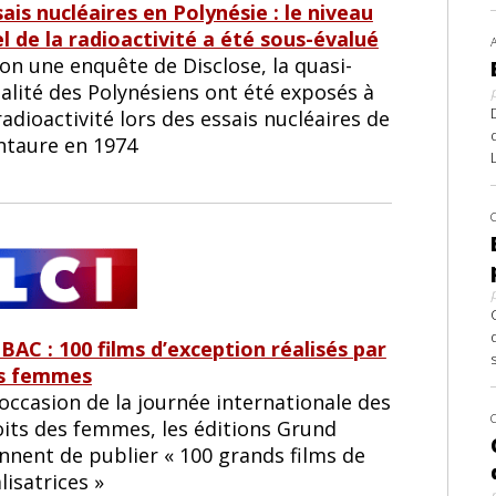
ais nucléaires en Polynésie : le niveau
el de la radioactivité a été sous-évalué
on une enquête de Disclose, la quasi-
alité des Polynésiens ont été exposés à
radioactivité lors des essais nucléaires de
ntaure en 1974
 BAC : 100 films d’exception réalisés par
s femmes
’occasion de la journée internationale des
oits des femmes, les éditions Grund
nnent de publier « 100 grands films de
lisatrices »