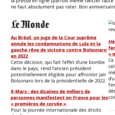
la presse en ligne (parfois même twitter faute 
b
sk
ne faut absolument pas rater. Bon anniversair
o
y
o
k
Au Brésil, un juge de la Cour suprême
Hé
annule les condamnations de Lula et la
fe
gauche rêve de victoire contre Bolsonaro
« 
en 2022
Ce
Cette décision, qui fait l’effet d’une bombe
ce
dans le pays, rend l’ancien président
mé
potentiellement éligible pour affronter Jair
d’u
Bolsonaro lors de la présidentielle de 2022.
Fe
dé
8-Mars : des dizaines de milliers de
con
personnes manifestent en France pour les
« premières de corvée »
Pour la Journée internationale des droits