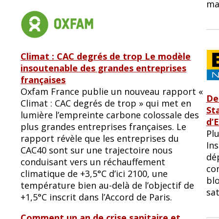
ma
Climat : CAC degrés de trop Le modèle
insoutenable des grandes entreprises
françaises
Oxfam France publie un nouveau rapport «
De
Climat : CAC degrés de trop » qui met en
Sta
lumière l’empreinte carbone colossale des
d’
plus grandes entreprises françaises. Le
Pl
rapport révèle que les entreprises du
In
CAC40 sont sur une trajectoire nous
dé
conduisant vers un réchauffement
co
climatique de +3,5°C d’ici 2100, une
bl
température bien au-delà de l’objectif de
sat
+1,5°C inscrit dans l’Accord de Paris.
Comment un an de crise sanitaire et