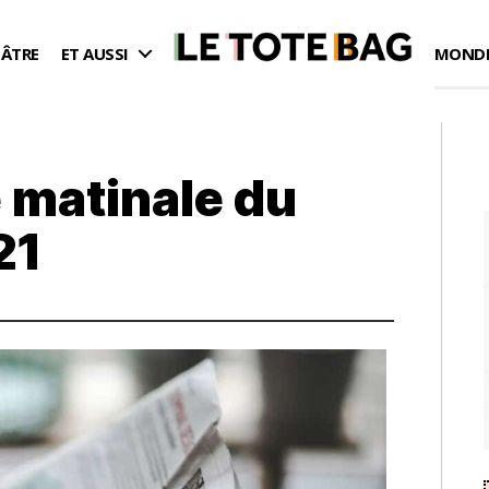
ÉÂTRE
ET AUSSI
MONDE
 matinale du
21