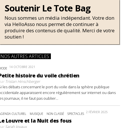
Soutenir Le Tote Bag
Nous sommes un média indépendant. Votre don
via HelloAsso nous permet de continuer à
produire des contenus de qualité. Merci de votre
soutien !
NOS AUTRES ARTICLES
14 OCTOBRE 2021
MODE
Petite histoire du voile chrétien
par
Tristan Hinschberger
Si les débats concernant le port du voile dans la sphère publique
occidentale apparaissent encore régulièrement sur internet ou dans
les journaux, il ne faut pas oublier...
2 FÉVRIER 2025
AGENDA CULTUREL
MUSIQUE
NON CLASSÉ
SPECTACLES
Le Louvre et la Nuit des fous
par
Sarah Joyaux