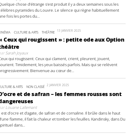
Quelque chose d’étrange s’est produit il y a deux semaines sous les
célèbres pyramides du Louvre. Le silence qui règne habituellement
une fois les portes du...
13 JANVIER 2025
CINÉMA
CULTURE & ARTS
THÉÂTRE
« Ceux qui rougissent » : petite ode aux Option
théâtre
par
Sarah Joyaux
Ceux qui rougissent. Ceux qui clament, crient, pleurent, jouent,
sourient. Timidement, les yeux baissés parfois. Mais qui se relèvent
progressivement. Bienvenue au cœur de...
2 JANVIER 2025
CULTURE & ARTS
NON CLASSÉ
D’ocre et de safran – les femmes rousses sont
dangereuses
par
Louane Lallemant
Il est d’ocre et d’agate, de safran et de cornaline. Il brûle dans le haut
d’une flamme, il fait la chaleur et tomber les feuilles. Kandinsky, dans Du
spirituel dans...