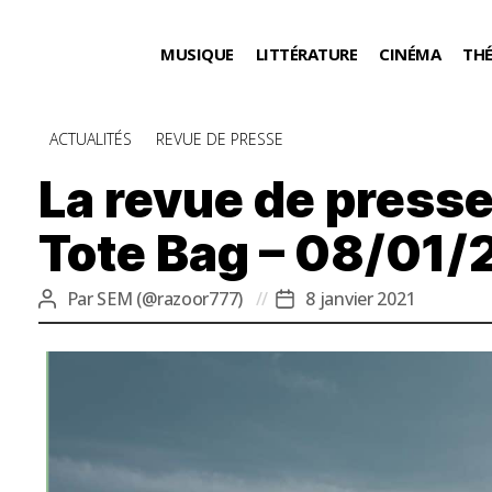
MUSIQUE
LITTÉRATURE
CINÉMA
TH
Catégories
ACTUALITÉS
REVUE DE PRESSE
La revue de presse
Tote Bag – 08/01/
Par
SEM (@razoor777)
8 janvier 2021
Auteur
Date
de
de
l’article
l’article