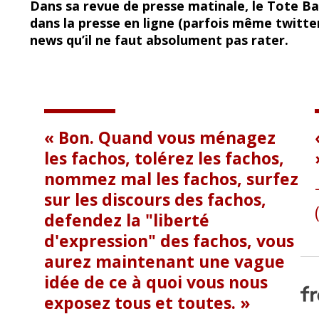
Dans sa revue de presse matinale, le Tote Bag
e
e
dans la presse en ligne (parfois même twitte
b
sk
news qu’il ne faut absolument pas rater.
o
y
o
k
Bon. Quand vous ménagez
les fachos, tolérez les fachos,
nommez mal les fachos, surfez
sur les discours des fachos,
defendez la "liberté
d'expression" des fachos, vous
aurez maintenant une vague
idée de ce à quoi vous nous
exposez tous et toutes.