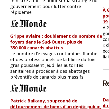
ministre a fait le point sur la stratégie du
gouvernement pour lutter contre
À 
l’épidémie.
pou
19
À G
go
Grippe aviaire : doublement du nombre de
com
foyers dans le Sud-Ouest, plus de
« d
350 000 canards abattus
éc
Le nombre d’élevages contaminés flambe
lia
et des professionnels de la filière du foie
gras poussaient jeudi les autorités
sanitaires à procéder à des abattages
préventifs de canards plus massifs.
Da
Patrick Balkany, soupçonné de
du 
détournement de biens d’un dépôt public,