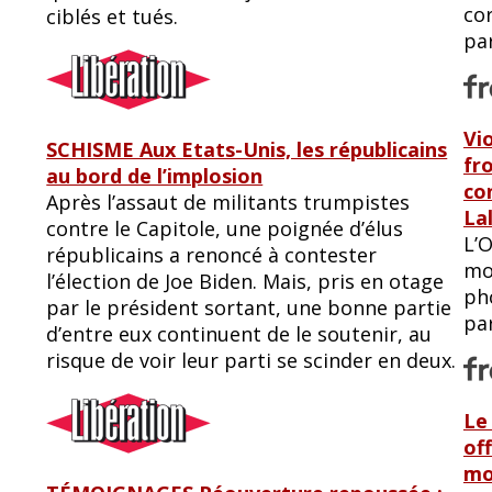
co
ciblés et tués.
pa
Vi
SCHISME Aux Etats-Unis, les républicains
fr
au bord de l’implosion
co
Après l’assaut de militants trumpistes
La
contre le Capitole, une poignée d’élus
L’
républicains a renoncé à contester
mo
l’élection de Joe Biden. Mais, pris en otage
ph
par le président sortant, une bonne partie
par
d’entre eux continuent de le soutenir, au
risque de voir leur parti se scinder en deux.
Le
of
mo