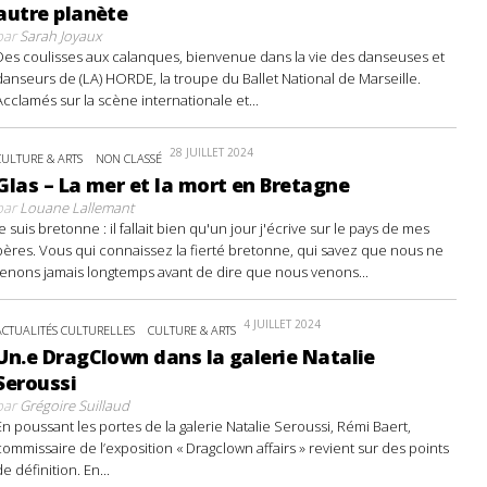
autre planète
par
Sarah Joyaux
Des coulisses aux calanques, bienvenue dans la vie des danseuses et
danseurs de (LA) HORDE, la troupe du Ballet National de Marseille.
Acclamés sur la scène internationale et...
28 JUILLET 2024
CULTURE & ARTS
NON CLASSÉ
Glas – La mer et la mort en Bretagne
par
Louane Lallemant
Je suis bretonne : il fallait bien qu'un jour j'écrive sur le pays de mes
pères. Vous qui connaissez la fierté bretonne, qui savez que nous ne
tenons jamais longtemps avant de dire que nous venons...
4 JUILLET 2024
ACTUALITÉS CULTURELLES
CULTURE & ARTS
Un.e DragClown dans la galerie Natalie
Seroussi
par
Grégoire Suillaud
En poussant les portes de la galerie Natalie Seroussi, Rémi Baert,
commissaire de l’exposition « Dragclown affairs » revient sur des points
de définition. En...