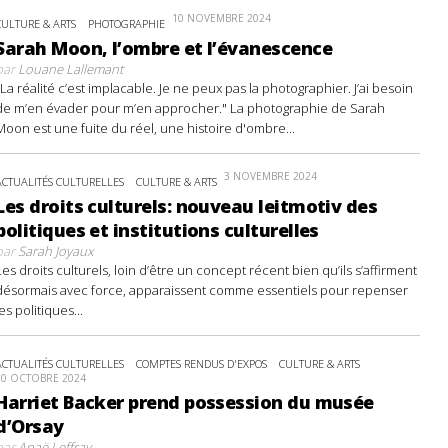
10 NOVEMBRE 2024
CULTURE & ARTS
PHOTOGRAPHIE
Sarah Moon, l’ombre et l’évanescence
par
Louane Lallemant
"La réalité c’est implacable. Je ne peux pas la photographier. J’ai besoin
de m’en évader pour m’en approcher." La photographie de Sarah
Moon est une fuite du réel, une histoire d'ombre...
3 NOVEMBRE 2024
ACTUALITÉS CULTURELLES
CULTURE & ARTS
Les droits culturels: nouveau leitmotiv des
politiques et institutions culturelles
par
Sarah Joyaux
Les droits culturels, loin d’être un concept récent bien qu’ils s’affirment
désormais avec force, apparaissent comme essentiels pour repenser
les politiques...
ACTUALITÉS CULTURELLES
COMPTES RENDUS D'EXPOS
CULTURE & ARTS
20 OCTOBRE 2024
Harriet Backer prend possession du musée
d’Orsay
par
Anaë Leffray