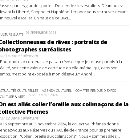
Passez par les grandes portes. Descendez les escaliers. Déambulez
devant la Liberté, Sappho et Napoléon 1er pour vous retrouver devant
un nouvel escalier. En haut de celui-ci...
29 SEPTEMBRE 2024
CULTURE & ARTS
Collectionneuses de rêves : portraits de
photographes surréalistes
par
Louane Lallemant
"Pourquoi n'accorderais-je pas au rêve ce que je refuse parfois à la
réalité, soit cette valeur de certitude en elle-même, qui, dans son
temps, n'est point exposée à mon désaveu?" André...
ACTUALITÉS CULTURELLES
AGENDA CULTUREL
COMPTES RENDUS D'EXPOS
15 SEPTEMBRE 2024
CULTURE & ARTS
On est allés coller l’oreille aux colimaçons de la
collective Phèmes
par
Louane Lallemant
Du 6 septembre au 3 novembre 2024, la collective Phèmes donne
rendez-vous aux Réserves du FRAC Île-de-France pour sa première
exposition, "Coller l'oreille aux colimaçons". Nous y sommes allés,...