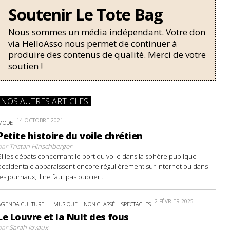
Soutenir Le Tote Bag
Nous sommes un média indépendant. Votre don
via HelloAsso nous permet de continuer à
produire des contenus de qualité. Merci de votre
soutien !
NOS AUTRES ARTICLES
14 OCTOBRE 2021
MODE
Petite histoire du voile chrétien
par
Tristan Hinschberger
Si les débats concernant le port du voile dans la sphère publique
occidentale apparaissent encore régulièrement sur internet ou dans
les journaux, il ne faut pas oublier...
2 FÉVRIER 2025
AGENDA CULTUREL
MUSIQUE
NON CLASSÉ
SPECTACLES
Le Louvre et la Nuit des fous
par
Sarah Joyaux