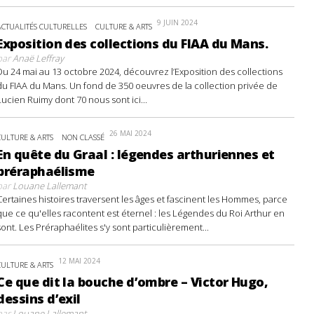
9 JUIN 2024
ACTUALITÉS CULTURELLES
CULTURE & ARTS
Exposition des collections du FIAA du Mans.
par
Anaë Leffray
Du 24 mai au 13 octobre 2024, découvrez l’Exposition des collections
du FIAA du Mans. Un fond de 350 oeuvres de la collection privée de
Lucien Ruimy dont 70 nous sont ici...
26 MAI 2024
CULTURE & ARTS
NON CLASSÉ
En quête du Graal : légendes arthuriennes et
préraphaélisme
par
Louane Lallemant
Certaines histoires traversent les âges et fascinent les Hommes, parce
que ce qu'elles racontent est éternel : les Légendes du Roi Arthur en
sont. Les Préraphaélites s'y sont particulièrement...
12 MAI 2024
CULTURE & ARTS
Ce que dit la bouche d’ombre – Victor Hugo,
dessins d’exil
par
Louane Lallemant