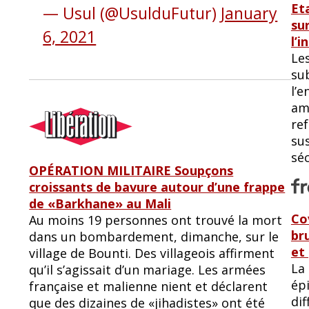
Et
— Usul (@UsulduFutur)
January
su
6, 2021
l’
Le
su
l’
am
ref
sus
séc
OPÉRATION MILITAIRE Soupçons
croissants de bavure autour d’une frappe
de «Barkhane» au Mali
Co
Au moins 19 personnes ont trouvé la mort
br
dans un bombardement, dimanche, sur le
et
village de Bounti. Des villageois affirment
La
qu’il s’agissait d’un mariage. Les armées
ép
française et malienne nient et déclarent
dif
que des dizaines de «jihadistes» ont été