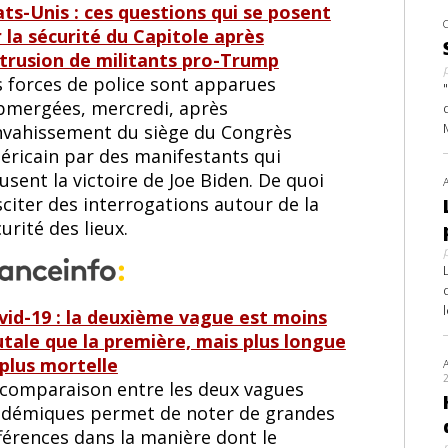
ats-Unis : ces questions qui se posent
r la sécurité du Capitole après
intrusion de militants pro-Trump
s forces de police sont apparues
bmergées, mercredi, après
envahissement du siège du Congrès
éricain par des manifestants qui
usent la victoire de Joe Biden. De quoi
citer des interrogations autour de la
urité des lieux.
vid-19 : la deuxième vague est moins
utale que la première, mais plus longue
 plus mortelle
 comparaison entre les deux vagues
idémiques permet de noter de grandes
férences dans la manière dont le