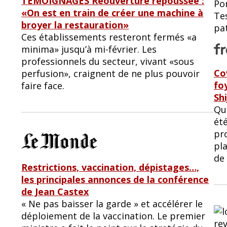
TÉMOIGNAGES Réouverture repoussée :
Po
«On est en train de créer une machine à
Tes
broyer la restauration»
pa
Ces établissements resteront fermés «a
minima» jusqu’à mi-février. Les
professionnels du secteur, vivant «sous
Co
perfusion», craignent de ne plus pouvoir
fo
faire face.
Sh
Qu
été
pr
pla
de 
Restrictions, vaccination, dépistages…,
les principales annonces de la conférence
de Jean Castex
« Ne pas baisser la garde » et accélérer le
déploiement de la vaccination. Le premier