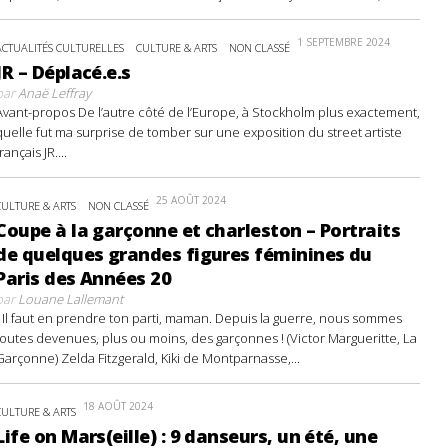
1 SEPTEMBRE 2024
ACTUALITÉS CULTURELLES
CULTURE & ARTS
NON CLASSÉ
JR – Déplacé.e.s
par
Anaë Leffray
Avant-propos De l’autre côté de l’Europe, à Stockholm plus exactement,
quelle fut ma surprise de tomber sur une exposition du street artiste
français JR....
25 AOÛT 2024
CULTURE & ARTS
NON CLASSÉ
Coupe à la garçonne et charleston – Portraits
de quelques grandes figures féminines du
Paris des Années 20
par
Louane Lallemant
- Il faut en prendre ton parti, maman. Depuis la guerre, nous sommes
toutes devenues, plus ou moins, des garçonnes ! (Victor Margueritte, La
Garçonne) Zelda Fitzgerald, Kiki de Montparnasse,...
18 AOÛT 2024
CULTURE & ARTS
Life on Mars(eille) : 9 danseurs, un été, une