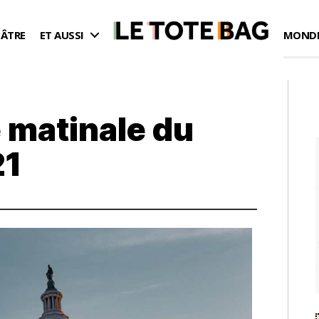
ÉÂTRE
ET AUSSI
MONDE
 matinale du
21