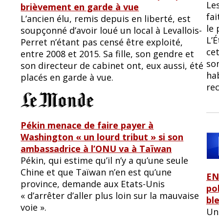
Le
brièvement en ga
rde à vue
fai
L’ancien élu, remis depuis en liberté, est
le 
soupçonné d’avoir loué un local à Levallois-
L’É
Perret n’étant pas censé être exploité,
cet
entre 2008 et 2015. Sa fille, son gendre et
son
son directeur de cabinet ont, eux aussi, été
hab
placés en garde à vue.
re
Pékin menace de faire payer à
Washington « un lourd tribut » si son
ambassadrice à l’ONU va à Taïwan
Pékin, qui estime qu’il n’y a qu’une seule
Chine et que Taïwan n’en est qu’une
EN
province, demande aux Etats-Unis
po
« d’arrêter d’aller plus loin sur la mauvaise
bl
voie ».
Un