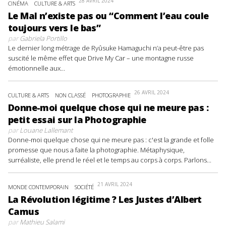
28 AVRIL 2024
CINÉMA
CULTURE & ARTS
Le Mal n’existe pas ou “Comment l’eau coule
toujours vers le bas”
par
Gabriela Portillo
Le dernier long métrage de Ryûsuke Hamaguchi n’a peut-être pas
suscité le même effet que Drive My Car – une montagne russe
émotionnelle aux...
26 AVRIL 2024
CULTURE & ARTS
NON CLASSÉ
PHOTOGRAPHIE
Donne-moi quelque chose qui ne meure pas :
petit essai sur la Photographie
par
Louane Lallemant
Donne-moi quelque chose qui ne meure pas : c'est la grande et folle
promesse que nous a faite la photographie. Métaphysique,
surréaliste, elle prend le réel et le temps au corps à corps. Parlons...
21 AVRIL 2024
MONDE CONTEMPORAIN
SOCIÉTÉ
La Révolution légitime ? Les Justes d’Albert
Camus
par
Mathieu Salami