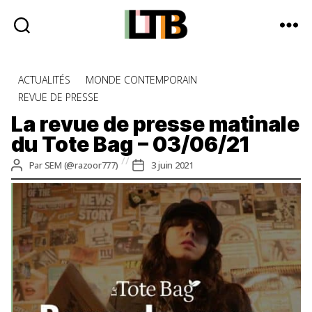
Le
Tote
Catégories
ACTUALITÉS
MONDE CONTEMPORAIN
Bag
REVUE DE PRESSE
-
Média
La revue de presse matinale
d'information
du Tote Bag – 03/06/21
quotidienne
Auteur
Date
Par
SEM (@razoor777)
3 juin 2021
de
de
l’article
l’article