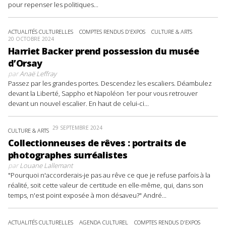
pour repenser les politiques...
ACTUALITÉS CULTURELLES
COMPTES RENDUS D'EXPOS
CULTURE & ARTS
20 OCTOBRE 2024
Harriet Backer prend possession du musée
d’Orsay
par
Anaë Leffray
Passez par les grandes portes. Descendez les escaliers. Déambulez
devant la Liberté, Sappho et Napoléon 1er pour vous retrouver
devant un nouvel escalier. En haut de celui-ci...
29 SEPTEMBRE 2024
CULTURE & ARTS
Collectionneuses de rêves : portraits de
photographes surréalistes
par
Louane Lallemant
"Pourquoi n'accorderais-je pas au rêve ce que je refuse parfois à la
réalité, soit cette valeur de certitude en elle-même, qui, dans son
temps, n'est point exposée à mon désaveu?" André...
ACTUALITÉS CULTURELLES
AGENDA CULTUREL
COMPTES RENDUS D'EXPOS