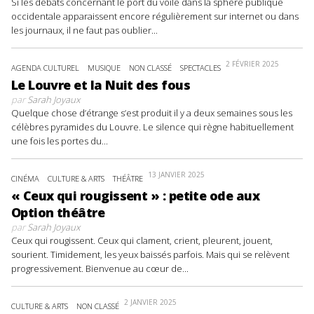
Si les débats concernant le port du voile dans la sphère publique
occidentale apparaissent encore régulièrement sur internet ou dans
les journaux, il ne faut pas oublier...
2 FÉVRIER 2025
AGENDA CULTUREL
MUSIQUE
NON CLASSÉ
SPECTACLES
Le Louvre et la Nuit des fous
par
Sarah Joyaux
Quelque chose d’étrange s’est produit il y a deux semaines sous les
célèbres pyramides du Louvre. Le silence qui règne habituellement
une fois les portes du...
13 JANVIER 2025
CINÉMA
CULTURE & ARTS
THÉÂTRE
« Ceux qui rougissent » : petite ode aux
Option théâtre
par
Sarah Joyaux
Ceux qui rougissent. Ceux qui clament, crient, pleurent, jouent,
sourient. Timidement, les yeux baissés parfois. Mais qui se relèvent
progressivement. Bienvenue au cœur de...
2 JANVIER 2025
CULTURE & ARTS
NON CLASSÉ