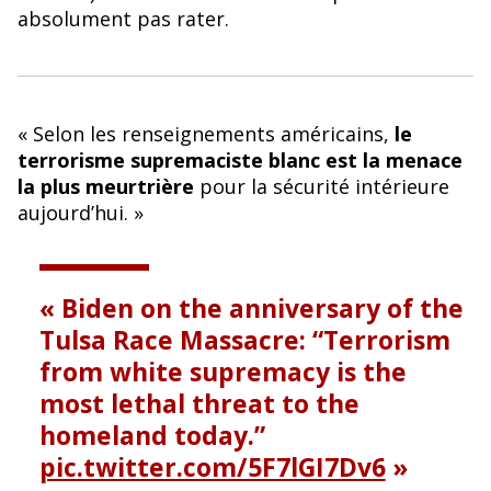
o
y
absolument pas rater.
o
k
« Selon les renseignements américains,
le
terrorisme supremaciste blanc est la menace
la plus meurtrière
pour la sécurité intérieure
aujourd’hui. »
Biden on the anniversary of the
Tulsa Race Massacre: “Terrorism
from white supremacy is the
most lethal threat to the
homeland today.”
pic.twitter.com/5F7lGI7Dv6