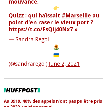
mouvance.
Quizz : qui haïssait
#Marseille
au
point d'en raser le vieux port ?
https://t.co/FsQij40Nx7
— Sandra Regol
(@sandraregol)
June 2, 2021
Au 3919, 40% des appels n’ont pas pu être pris
en 2020, voici pourquoi