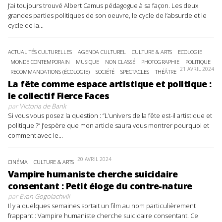
J’ai toujours trouvé Albert Camus pédagogue à sa façon. Les deux
grandes parties politiques de son oeuvre, le cycle de l’absurde et le
cycle de la...
ACTUALITÉS CULTURELLES
AGENDA CULTUREL
CULTURE & ARTS
ECOLOGIE
MONDE CONTEMPORAIN
MUSIQUE
NON CLASSÉ
PHOTOGRAPHIE
POLITIQUE
21 AVRIL 2024
RECOMMANDATIONS (ÉCOLOGIE)
SOCIÉTÉ
SPECTACLES
THÉÂTRE
La fête comme espace artistique et politique :
le collectif Fierce Faces
par
Victoria de Bank
Si vous vous posez la question : “L’univers de la fête est-il artistique et
politique ?” J’espère que mon article saura vous montrer pourquoi et
comment avec le...
20 AVRIL 2024
CINÉMA
CULTURE & ARTS
Vampire humaniste cherche suicidaire
consentant : Petit éloge du contre-nature
par
Evan Gogolachvili
Il y a quelques semaines sortait un film au nom particulièrement
frappant : Vampire humaniste cherche suicidaire consentant. Ce