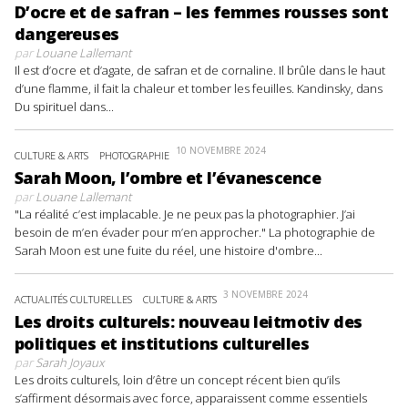
D’ocre et de safran – les femmes rousses sont
dangereuses
par
Louane Lallemant
Il est d’ocre et d’agate, de safran et de cornaline. Il brûle dans le haut
d’une flamme, il fait la chaleur et tomber les feuilles. Kandinsky, dans
Du spirituel dans...
10 NOVEMBRE 2024
CULTURE & ARTS
PHOTOGRAPHIE
Sarah Moon, l’ombre et l’évanescence
par
Louane Lallemant
"La réalité c’est implacable. Je ne peux pas la photographier. J’ai
besoin de m’en évader pour m’en approcher." La photographie de
Sarah Moon est une fuite du réel, une histoire d'ombre...
3 NOVEMBRE 2024
ACTUALITÉS CULTURELLES
CULTURE & ARTS
Les droits culturels: nouveau leitmotiv des
politiques et institutions culturelles
par
Sarah Joyaux
Les droits culturels, loin d’être un concept récent bien qu’ils
s’affirment désormais avec force, apparaissent comme essentiels