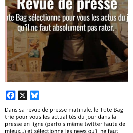
F
X
Bl
ac
u
Dans sa revue de presse matinale, le Tote Bag
e
e
trie pour vous les actualités du jour dans la
b
sk
presse en ligne (parfois même twitter faute de
mieux…) et sélectionne les news qu’il ne faut