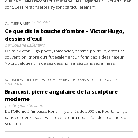
que ce qu'elles racontent est éternel : les Légendes du Roi Arthur en
sont. Les Préraphaélites s'y sont particulièrement...
12 MAI 2024
CULTURE & ARTS
Ce que dit la bouche d’ombre – Victor Hugo,
dessins d’exil
par
Louane Lallemant
On sait Victor Hugo poète, romancier, homme politique, orateur :
souvent, on ignore qu'il fut également un formidable dessinateur.
Voici quelques uns de ses dessins réalisés dans ses années...
ACTUALITÉS CULTURELLES
COMPTES RENDUS D'EXPOS
CULTURE & ARTS
5 MAI 2024
Brancusi, pierre angulaire de la sculpture
moderne
par
Grégoire Suillaud
De l’Olténie à l’impasse Ronsin il y a près de 2000 km. Pourtant, il y a
dans ces deux espaces, la recette qui a nourri l’un des pionniers de la
sculpture...