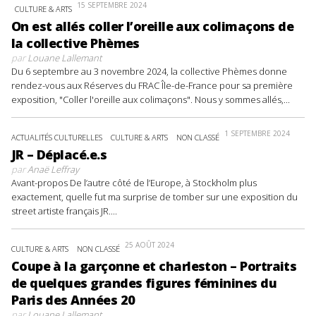
15 SEPTEMBRE 2024
CULTURE & ARTS
On est allés coller l’oreille aux colimaçons de
la collective Phèmes
par
Louane Lallemant
Du 6 septembre au 3 novembre 2024, la collective Phèmes donne
rendez-vous aux Réserves du FRAC Île-de-France pour sa première
exposition, "Coller l'oreille aux colimaçons". Nous y sommes allés,...
1 SEPTEMBRE 2024
ACTUALITÉS CULTURELLES
CULTURE & ARTS
NON CLASSÉ
JR – Déplacé.e.s
par
Anaë Leffray
Avant-propos De l’autre côté de l’Europe, à Stockholm plus
exactement, quelle fut ma surprise de tomber sur une exposition du
street artiste français JR....
25 AOÛT 2024
CULTURE & ARTS
NON CLASSÉ
Coupe à la garçonne et charleston – Portraits
de quelques grandes figures féminines du
Paris des Années 20
par
Louane Lallemant