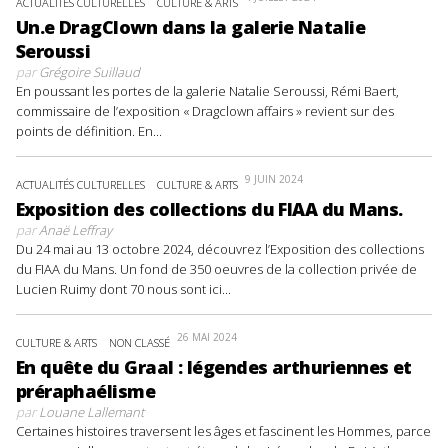
ACTUALITÉS CULTURELLES
CULTURE & ARTS
Un.e DragClown dans la galerie Natalie
Seroussi
par
Grégoire Suillaud
En poussant les portes de la galerie Natalie Seroussi, Rémi Baert,
commissaire de l’exposition « Dragclown affairs » revient sur des
points de définition. En...
9 JUIN 2024
ACTUALITÉS CULTURELLES
CULTURE & ARTS
Exposition des collections du FIAA du Mans.
par
Anaë Leffray
Du 24 mai au 13 octobre 2024, découvrez l’Exposition des collections
du FIAA du Mans. Un fond de 350 oeuvres de la collection privée de
Lucien Ruimy dont 70 nous sont ici...
26 MAI 2024
CULTURE & ARTS
NON CLASSÉ
En quête du Graal : légendes arthuriennes et
préraphaélisme
par
Louane Lallemant
Certaines histoires traversent les âges et fascinent les Hommes, parce