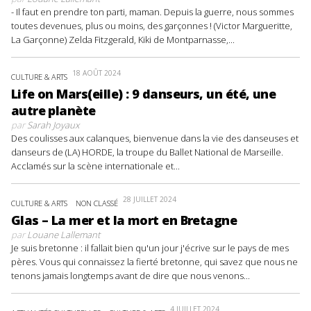
- Il faut en prendre ton parti, maman. Depuis la guerre, nous sommes
toutes devenues, plus ou moins, des garçonnes ! (Victor Margueritte,
La Garçonne) Zelda Fitzgerald, Kiki de Montparnasse,...
18 AOÛT 2024
CULTURE & ARTS
Life on Mars(eille) : 9 danseurs, un été, une
autre planète
par
Sarah Joyaux
Des coulisses aux calanques, bienvenue dans la vie des danseuses et
danseurs de (LA) HORDE, la troupe du Ballet National de Marseille.
Acclamés sur la scène internationale et...
28 JUILLET 2024
CULTURE & ARTS
NON CLASSÉ
Glas – La mer et la mort en Bretagne
par
Louane Lallemant
Je suis bretonne : il fallait bien qu'un jour j'écrive sur le pays de mes
pères. Vous qui connaissez la fierté bretonne, qui savez que nous ne
tenons jamais longtemps avant de dire que nous venons...
4 JUILLET 2024