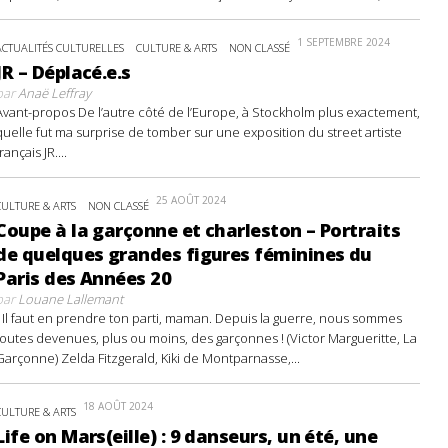
1 SEPTEMBRE 2024
ACTUALITÉS CULTURELLES
CULTURE & ARTS
NON CLASSÉ
JR – Déplacé.e.s
par
Anaë Leffray
Avant-propos De l’autre côté de l’Europe, à Stockholm plus exactement,
quelle fut ma surprise de tomber sur une exposition du street artiste
français JR....
25 AOÛT 2024
CULTURE & ARTS
NON CLASSÉ
Coupe à la garçonne et charleston – Portraits
de quelques grandes figures féminines du
Paris des Années 20
par
Louane Lallemant
- Il faut en prendre ton parti, maman. Depuis la guerre, nous sommes
toutes devenues, plus ou moins, des garçonnes ! (Victor Margueritte, La
Garçonne) Zelda Fitzgerald, Kiki de Montparnasse,...
18 AOÛT 2024
CULTURE & ARTS
Life on Mars(eille) : 9 danseurs, un été, une