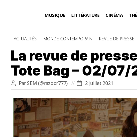
MUSIQUE
LITTÉRATURE
CINÉMA
TH
Catégories
ACTUALITÉS
MONDE CONTEMPORAIN
REVUE DE PRESSE
La revue de presse
Tote Bag – 02/07/
Par
SEM (@razoor777)
2 juillet 2021
Auteur
Date
de
de
l’article
l’article