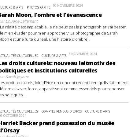
10 NOVEMBRE 2024
CULTURE & ARTS
PHOTOGRAPHIE
Sarah Moon, l’ombre et l’évanescence
par
Louane Lallemant
"La réalité c’est implacable. Je ne peux pas la photographier. J’ai besoin
de m’en évader pour m’en approcher." La photographie de Sarah
Moon est une fuite du réel, une histoire d'ombre...
3 NOVEMBRE 2024
ACTUALITÉS CULTURELLES
CULTURE & ARTS
Les droits culturels: nouveau leitmotiv des
politiques et institutions culturelles
par
Sarah Joyaux
Les droits culturels, loin d’être un concept récent bien qu’ils s’affirment
désormais avec force, apparaissent comme essentiels pour repenser
les politiques...
ACTUALITÉS CULTURELLES
COMPTES RENDUS D'EXPOS
CULTURE & ARTS
20 OCTOBRE 2024
Harriet Backer prend possession du musée
d’Orsay
par
Anaë Leffray