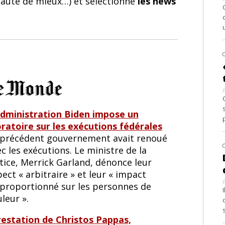
 faute de mieux…) et sélectionne
les news
administration Biden impose un
ratoire sur les exécutions fédérales
 précédent gouvernement avait renoué
c les exécutions. Le ministre de la
tice, Merrick Garland, dénonce leur
ect « arbitraire » et leur « impact
sproportionné sur les personnes de
leur ».
restation de Christos Pappas,