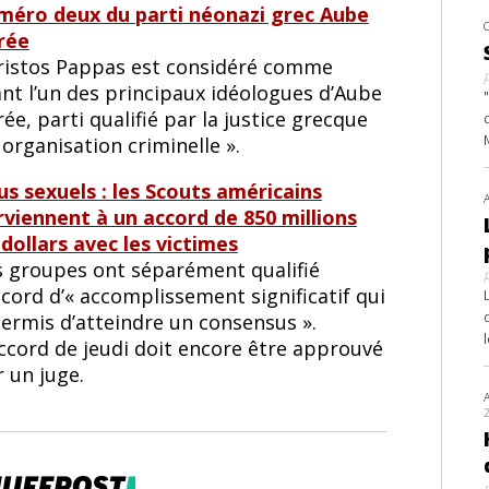
méro deux du parti néonazi grec Aube
rée
ristos Pappas est considéré comme
ant l’un des principaux idéologues d’Aube
ée, parti qualifié par la justice grecque
 organisation criminelle ».
us sexuels : les Scouts américains
rviennent à un accord de 850 millions
 dollars avec les victimes
s groupes ont séparément qualifié
ccord d’« accomplissement significatif qui
permis d’atteindre un consensus ».
accord de jeudi doit encore être approuvé
 un juge.