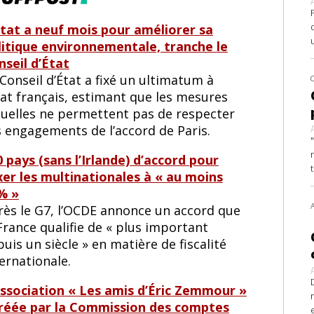
État a neuf mois pour améliorer sa
litique environnementale, tranche le
nseil d’État
Conseil d’État a fixé un ultimatum à
tat français, estimant que les mesures
tuelles ne permettent pas de respecter
s engagements de l’accord de Paris.
 pays (sans l’Irlande) d’accord pour
xer les multinationales à « au moins
% »
rès le G7, l’OCDE annonce un accord que
France qualifie de « plus important
uis un siècle » en matière de fiscalité
ernationale.
association « Les amis d’Éric Zemmour »
réée par la Commission des comptes