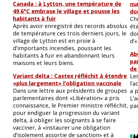
Canada : à Lytton, une température de
nu
49,6°C embrase le village et pousse les
do
habitants à fuir
Ch
Après avoir enregistré des records absolus
ét
de température ces trois derniers jours, le
dor
village de Lytton est en proie à
d’«
d’importants incendies, poussant les
Ab
habitants à fuir en abandonnant leurs
pa
maisons et leurs biens.
de
Variant delta : Castex réfléchit à étendre
Le
«plus largement» l’obligation vaccinale
l’a
Dans une lettre aux présidents de groupes
a 
parlementaires dont «Libération» a pris
L’
connaissance, le Premier ministre réfléchit,
par
pour endiguer la progression du variant
delta, à obliger les soignants à se faire
vacciner, à «instaurer une obligation
d’isolement assortie de sanction» et à