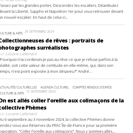
Passez par les grandes portes. Descendez les escaliers. Déambulez
devant la Liberté, Sappho et Napoléon 1er pour vous retrouver devant
un nouvel escalier. En haut de celui-ci...
29 SEPTEMBRE 2024
CULTURE & ARTS
Collectionneuses de rêves : portraits de
photographes surréalistes
par
Louane Lallemant
"Pourquoi n'accorderais-je pas au rêve ce que je refuse parfois à la
réalité, soit cette valeur de certitude en elle-même, qui, dans son
temps, n'est point exposée à mon désaveu?" André...
ACTUALITÉS CULTURELLES
AGENDA CULTUREL
COMPTES RENDUS D'EXPOS
15 SEPTEMBRE 2024
CULTURE & ARTS
On est allés coller l’oreille aux colimaçons de la
collective Phèmes
par
Louane Lallemant
Du 6 septembre au 3 novembre 2024, la collective Phèmes donne
rendez-vous aux Réserves du FRAC Île-de-France pour sa première
exposition, "Coller l'oreille aux colimaçons". Nous y sommes allés,...