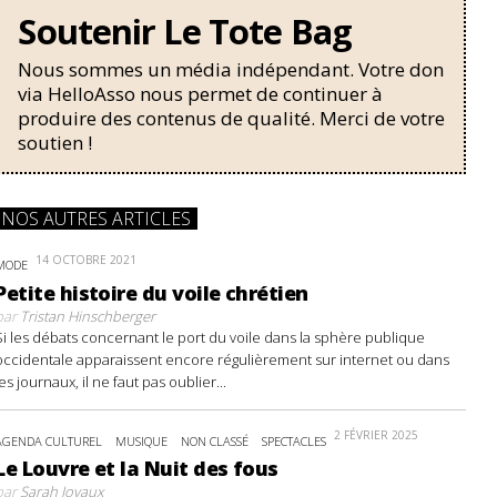
Soutenir Le Tote Bag
Nous sommes un média indépendant. Votre don
via HelloAsso nous permet de continuer à
produire des contenus de qualité. Merci de votre
soutien !
NOS AUTRES ARTICLES
14 OCTOBRE 2021
MODE
Petite histoire du voile chrétien
par
Tristan Hinschberger
Si les débats concernant le port du voile dans la sphère publique
occidentale apparaissent encore régulièrement sur internet ou dans
les journaux, il ne faut pas oublier...
2 FÉVRIER 2025
AGENDA CULTUREL
MUSIQUE
NON CLASSÉ
SPECTACLES
Le Louvre et la Nuit des fous
par
Sarah Joyaux