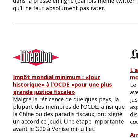
dans la presse en ligne (parfois même twitter
b
sk
qu’il ne faut absolument pas rater.
o
y
o
k
L’
Impôt mondial minimum : «Jour
mo
historique» à l’OCDE «pour une plus
Le
grande justice fiscale»
ave
Malgré la réticence de quelques pays, la
jus
plupart des membres de l’OCDE, ainsi que
asp
la Chine ou des paradis fiscaux, ont signé
di
un accord ce jeudi. Une étape importante
cou
avant le G20 à Venise mi-juillet.
Ar