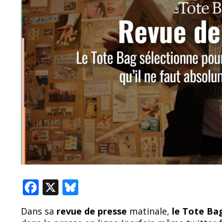
F
X
Bl
ac
u
Dans sa
revue de presse
matinale,
le Tote B
e
e