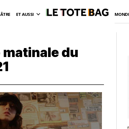
ÉÂTRE
ET AUSSI
MONDE
 matinale du
21