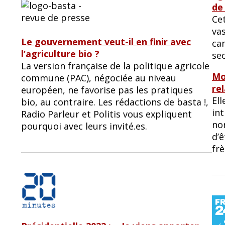
de
Cet
va
Le gouvernement veut-il en finir avec
ca
l’agriculture bio ?
se
La version française de la politique agricole
Mo
commune (PAC), négociée au niveau
re
européen, ne favorise pas les pratiques
Ell
bio, au contraire. Les rédactions de basta !,
int
Radio Parleur et Politis vous expliquent
no
pourquoi avec leurs invité.es.
d’
frè