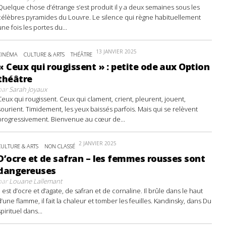
Quelque chose d’étrange s’est produit il y a deux semaines sous les
célèbres pyramides du Louvre. Le silence qui règne habituellement
une fois les portes du...
13 JANVIER 2025
CINÉMA
CULTURE & ARTS
THÉÂTRE
« Ceux qui rougissent » : petite ode aux Option
théâtre
par
Sarah Joyaux
Ceux qui rougissent. Ceux qui clament, crient, pleurent, jouent,
sourient. Timidement, les yeux baissés parfois. Mais qui se relèvent
progressivement. Bienvenue au cœur de...
2 JANVIER 2025
CULTURE & ARTS
NON CLASSÉ
D’ocre et de safran – les femmes rousses sont
dangereuses
par
Louane Lallemant
Il est d’ocre et d’agate, de safran et de cornaline. Il brûle dans le haut
d’une flamme, il fait la chaleur et tomber les feuilles. Kandinsky, dans Du
spirituel dans...