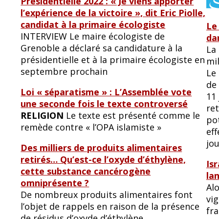
Présidentielle 2022 : « Je viens apporter
l’expérience de la victoire », dit Eric Piolle,
candidat à la primaire écologiste
Le
INTERVIEW Le maire écologiste de
dan
Grenoble a déclaré sa candidature à la
La
présidentielle et à la primaire écologiste en
mil
septembre prochain
Le
de 
Loi « séparatisme » : L’Assemblée vote
11 
une seconde fois le texte controversé
ret
RELIGION
Le texte est présenté comme le
pot
remède contre « l’OPA islamiste »
ef
jou
Des milliers de produits alimentaires
retirés… Qu’est-ce l’oxyde d’éthylène,
Is
cette substance cancérogène
la
omniprésente ?
Alo
De nombreux produits alimentaires font
vig
l’objet de rappels en raison de la présence
fr
de résidus d’oxyde d’éthylène