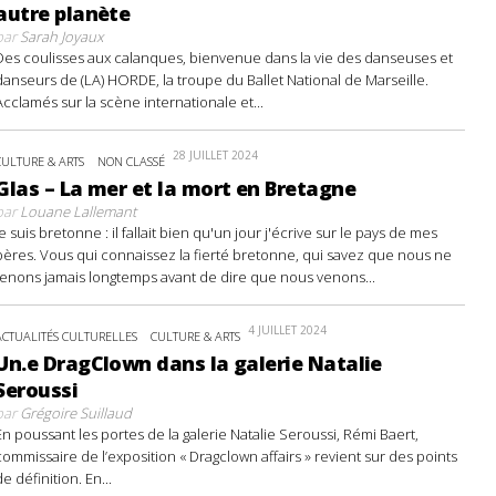
autre planète
par
Sarah Joyaux
Des coulisses aux calanques, bienvenue dans la vie des danseuses et
danseurs de (LA) HORDE, la troupe du Ballet National de Marseille.
Acclamés sur la scène internationale et...
28 JUILLET 2024
CULTURE & ARTS
NON CLASSÉ
Glas – La mer et la mort en Bretagne
par
Louane Lallemant
Je suis bretonne : il fallait bien qu'un jour j'écrive sur le pays de mes
pères. Vous qui connaissez la fierté bretonne, qui savez que nous ne
tenons jamais longtemps avant de dire que nous venons...
4 JUILLET 2024
ACTUALITÉS CULTURELLES
CULTURE & ARTS
Un.e DragClown dans la galerie Natalie
Seroussi
par
Grégoire Suillaud
En poussant les portes de la galerie Natalie Seroussi, Rémi Baert,
commissaire de l’exposition « Dragclown affairs » revient sur des points
de définition. En...