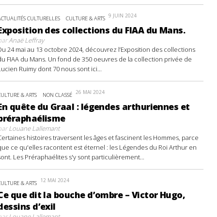
9 JUIN 2024
ACTUALITÉS CULTURELLES
CULTURE & ARTS
Exposition des collections du FIAA du Mans.
par
Anaë Leffray
Du 24 mai au 13 octobre 2024, découvrez l’Exposition des collections
du FIAA du Mans. Un fond de 350 oeuvres de la collection privée de
Lucien Ruimy dont 70 nous sont ici...
26 MAI 2024
CULTURE & ARTS
NON CLASSÉ
En quête du Graal : légendes arthuriennes et
préraphaélisme
par
Louane Lallemant
Certaines histoires traversent les âges et fascinent les Hommes, parce
que ce qu'elles racontent est éternel : les Légendes du Roi Arthur en
sont. Les Préraphaélites s'y sont particulièrement...
12 MAI 2024
CULTURE & ARTS
Ce que dit la bouche d’ombre – Victor Hugo,
dessins d’exil
par
Louane Lallemant