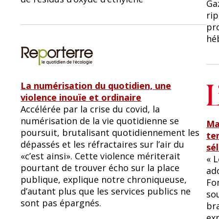
Gaz
rip
pr
hé
La numérisation du quotidien, une
violence inouïe et ordinaire
Accélérée par la crise du covid, la
numérisation de la vie quotidienne se
Ma
poursuit, brutalisant quotidiennement les
te
dépassés et les réfractaires sur l’air du
sé
«c’est ainsi». Cette violence mériterait
« L
pourtant de trouver écho sur la place
ado
publique, explique notre chroniqueuse,
Fo
d’autant plus que les services publics ne
sou
sont pas épargnés.
br
exp