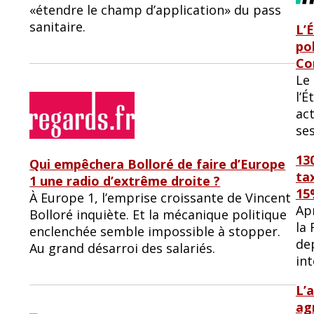
«étendre le champ d’application» du pass
sanitaire.
L’
po
Co
Le 
l’É
ac
se
130
Qui empêchera Bolloré de faire d’Europe
ta
1 une radio d’extrême droite ?
15
À Europe 1, l’emprise croissante de Vincent
Ap
Bolloré inquiète. Et la mécanique politique
la 
enclenchée semble impossible à stopper.
dep
Au grand désarroi des salariés.
int
L’
ag