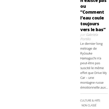
n’existe pas
ou
“Comment
l’eau coule
toujours
vers le bas”
par
Gabriela
Portillo
Le dernier long
métrage de
Ryûsuke
Hamaguchi n’a
peut-être pas
suscité le même
effet que Drive My
Car – une
montagne russe
émotionnelle aux...
CULTURE & ARTS
NON CLASSÉ