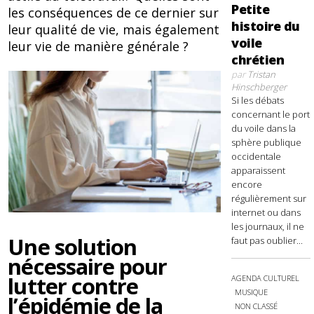
Petite
les conséquences de ce dernier sur
histoire du
leur qualité de vie, mais également
voile
leur vie de manière générale ?
chrétien
par
Tristan
Hinschberger
Si les débats
concernant le port
du voile dans la
sphère publique
occidentale
apparaissent
encore
régulièrement sur
internet ou dans
les journaux, il ne
Une solution
faut pas oublier...
nécessaire pour
lutter contre
AGENDA CULTUREL
MUSIQUE
l’épidémie de la
NON CLASSÉ