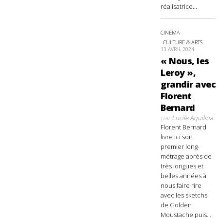
réalisatrice...
CINÉMA
CULTURE & ARTS
13 AVRIL 2024
« Nous, les
Leroy »,
grandir avec
Florent
Bernard
par
Lucile Aquilina
Florent Bernard
livre ici son
premier long-
métrage après de
très longues et
belles années à
nous faire rire
avec les sketchs
de Golden
Moustache puis...