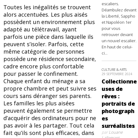
escaliers.
Toutes les inégalités se trouvent
Déambulez devant
alors accentuées. Les plus aisés
la Liberté, Sappho
possèdent un environnement plus
et Napoléon 1er
pour vous
adapté au télétravail, ayant
retrouver devant
parfois une pièce dans laquelle ils
un nouvel escalier.
peuvent s’isoler. Parfois, cette
En haut de celui-
même catégorie de personnes
ci...
possède une résidence secondaire,
cadre encore plus confortable
CULTURE & ARTS
pour passer le confinement.
29 SEPTEMBRE 2024
Chaque enfant du ménage a sa
Collectionne
propre chambre et peut suivre ses
uses de
cours sans déranger ses parents.
rêves :
Les familles les plus aisées
portraits de
peuvent également se permettre
photograph
d’acquérir des ordinateurs pour ne
es
pas avoir à les partager. Tout cela
surréalistes
fait qu’ils sont plus efficaces, dans
par
Louane
Lallemant