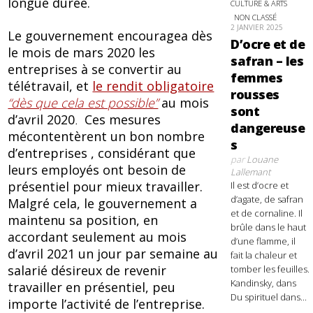
longue durée.
CULTURE & ARTS
NON CLASSÉ
2 JANVIER 2025
Le gouvernement encouragea dès
D’ocre et de
le mois de mars 2020 les
safran – les
entreprises à se convertir au
femmes
télétravail, et
le rendit obligatoire
rousses
“dès que cela est possible”
au mois
sont
d’avril 2020
.
Ces mesures
dangereuse
mécontentèrent un bon nombre
s
d’entreprises , considérant que
par
Louane
leurs employés ont besoin de
Lallemant
présentiel pour mieux travailler.
Il est d’ocre et
d’agate, de safran
Malgré cela, le gouvernement a
et de cornaline. Il
maintenu sa position, en
brûle dans le haut
accordant seulement au mois
d’une flamme, il
d’avril 2021 un jour par semaine au
fait la chaleur et
salarié désireux de revenir
tomber les feuilles.
Kandinsky, dans
travailler en présentiel, peu
Du spirituel dans...
importe l’activité de l’entreprise.