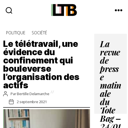
Le
Tote
Catégories
POLITIQUE
SOCIÉTÉ
Bag
-
Le télétravail, une
La
Média
évidence du
revue
d'information
confinement qui
quotidienne
de
bouleverse
press
l’organisation des
e
actifs
matin
ale
Auteur
Par
Bertille Delamarche
de
Date
du
2 septembre 2021
l’article
de
Tote
l’article
Bag –
24/01