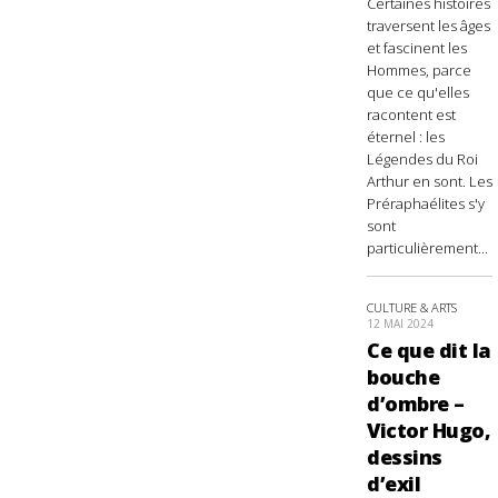
Certaines histoires
traversent les âges
et fascinent les
Hommes, parce
que ce qu'elles
racontent est
éternel : les
Légendes du Roi
Arthur en sont. Les
Préraphaélites s'y
sont
particulièrement...
CULTURE & ARTS
12 MAI 2024
Ce que dit la
bouche
d’ombre –
Victor Hugo,
dessins
d’exil