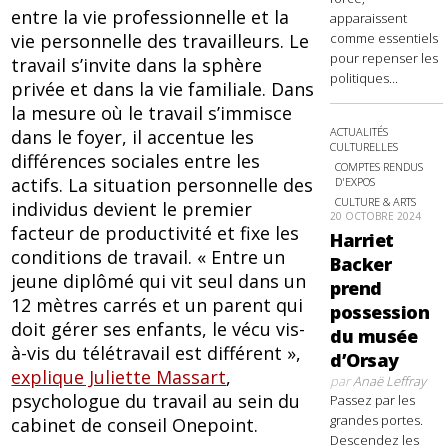
entre la vie professionnelle et la
apparaissent
vie personnelle des travailleurs. Le
comme essentiels
pour repenser les
travail s’invite dans la sphère
politiques...
privée et dans la vie familiale. Dans
la mesure où le travail s’immisce
ACTUALITÉS
dans le foyer, il accentue les
CULTURELLES
différences sociales entre les
COMPTES RENDUS
actifs. La situation personnelle des
D'EXPOS
CULTURE & ARTS
individus devient le premier
20 OCTOBRE 2024
facteur de productivité et fixe les
Harriet
conditions de travail. « Entre un
Backer
jeune diplômé qui vit seul dans un
prend
12 mètres carrés et un parent qui
possession
doit gérer ses enfants, le vécu vis-
du musée
à-vis du télétravail est différent »,
d’Orsay
explique Juliette Massart
,
par
Anaë Leffray
psychologue du travail au sein du
Passez par les
grandes portes.
cabinet de conseil Onepoint.
Descendez les