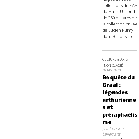
collections du FIAA
du Mans. Un fond
de 350 oeuvres de
la collection privée
de Lucien Ruimy
dont 70 nous sont
ici...
CULTURE & ARTS
NON CLASSÉ
26 MAI 2024
En quête du
Graal :
légendes
arthurienne
s et
préraphaélis
me
par
Louane
Lallemant