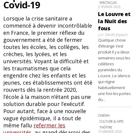
Covid-19
SPECTACLES
2 FÉVRIER 2025
Le Louvre et
Lorsque la crise sanitaire a
la Nuit des
commencé à devenir incontrôlable
fous
en France, le premier réflexe du
par
Sarah Joyaux
gouvernement a été de fermer
Quelque chose
toutes les écoles, les collèges, les
d’étrange s’est
produit il y a deux
crèches, les lycées, et les
semaines sous les
universités. Voyant la difficulté et
célèbres
les traumatismes que cela
pyramides du
engendre chez les enfants et les
Louvre. Le silence
jeunes, ces établissements ont été
qui règne
habituellement
rouverts dès la rentrée 2020,
une fois les portes
l’école à la maison n’étant pas une
du...
solution durable pour l’exécutif.
Pour autant, face à une nouvelle
CINÉMA
vague épidémique, il a tout de
CULTURE & ARTS
même fallu
refermer les
THÉÂTRE
universités
, au grand désarroi des
13 JANVIER 2025