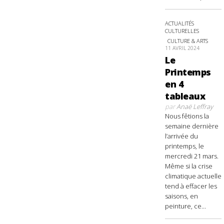
ACTUALITÉS
CULTURELLES
CULTURE & ARTS
11 AVRIL 2024
Le
Printemps
en 4
tableaux
par
Anaë Leffray
Nous fêtions la
semaine dernière
l’arrivée du
printemps, le
mercredi 21 mars.
Même si la crise
climatique actuelle
tend à effacer les
saisons, en
peinture, ce...