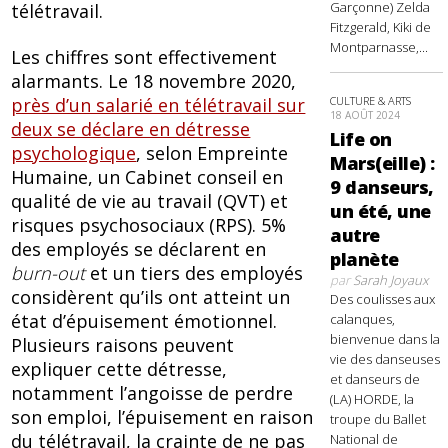
Garçonne) Zelda
télétravail.
Fitzgerald, Kiki de
Montparnasse,...
Les chiffres sont effectivement
alarmants. Le 18 novembre 2020,
CULTURE & ARTS
près d’un salarié en télétravail sur
18 AOÛT 2024
deux se déclare en détresse
Life on
psychologique
, selon Empreinte
Mars(eille) :
Humaine, un Cabinet conseil en
9 danseurs,
qualité de vie au travail (QVT) et
un été, une
risques psychosociaux (RPS). 5%
autre
des employés se déclarent en
planète
burn-out
et un tiers des employés
par
Sarah Joyaux
considèrent qu’ils ont atteint un
Des coulisses aux
état d’épuisement émotionnel.
calanques,
bienvenue dans la
Plusieurs raisons peuvent
vie des danseuses
expliquer cette détresse,
et danseurs de
notamment l’angoisse de perdre
(LA) HORDE, la
son emploi, l’épuisement en raison
troupe du Ballet
du télétravail, la crainte de ne pas
National de