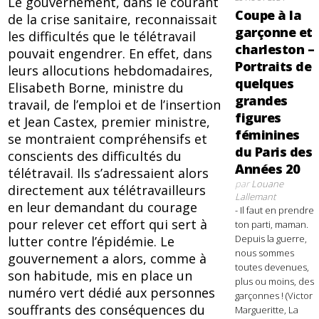
Le gouvernement, dans le courant
Coupe à la
de la crise sanitaire, reconnaissait
garçonne et
les difficultés que le télétravail
charleston –
pouvait engendrer. En effet, dans
Portraits de
leurs allocutions hebdomadaires,
quelques
Elisabeth Borne, ministre du
grandes
travail, de l’emploi et de l’insertion
figures
et Jean Castex, premier ministre,
féminines
se montraient compréhensifs et
du Paris des
conscients des difficultés du
Années 20
télétravail. Ils s’adressaient alors
par
Louane
directement aux télétravailleurs
Lallemant
en leur demandant du courage
- Il faut en prendre
pour relever cet effort qui sert à
ton parti, maman.
Depuis la guerre,
lutter contre l’épidémie. Le
nous sommes
gouvernement a alors, comme à
toutes devenues,
son habitude, mis en place un
plus ou moins, des
numéro vert dédié aux personnes
garçonnes ! (Victor
souffrants des conséquences du
Margueritte, La