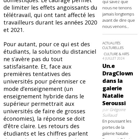
qui savez que
de limiter les effets angoissants du
nous ne tenons
télétravail, qui ont tant affecté les
jamais longtemps
avant de dire que
travailleurs durant les années 2020
nous venons...
et 2021.
Pour autant, pour ce qui est des
ACTUALITÉS
CULTURELLES
étudiants, la solution du distanciel
CULTURE & ARTS
ne s’avère pas du tout
4 JUILLET 2024
Un.e
satisfaisante. Et, face aux
DragClown
premières tentatives des
dans la
universités pour pérenniser ce
galerie
mode d’enseignement (un
Natalie
enseignement hybride dans le
Seroussi
supérieur permettrait aux
par
Grégoire
universités de faire de grosses
Suillaud
économies), la réponse se doit
En poussant les
d’être claire. Les retours des
portes de la
étudiants et les chiffres parlent
galerie Natalie