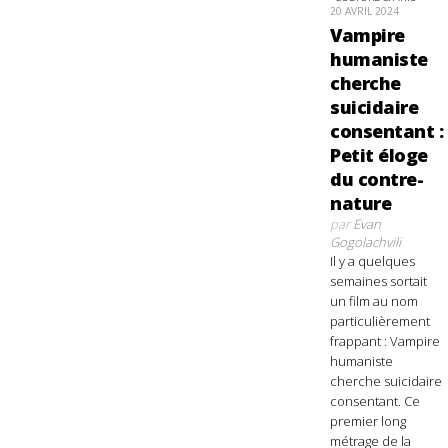
20 AVRIL 2024
Vampire
humaniste
cherche
suicidaire
consentant :
Petit éloge
du contre-
nature
par
Evan
Gogolachvili
Il y a quelques
semaines sortait
un film au nom
particulièrement
frappant : Vampire
humaniste
cherche suicidaire
consentant. Ce
premier long
métrage de la