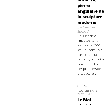
pierre
angulaire de
la sculpture
moderne
par
Grégoire
Suillaud
De l’Olténie à
l’impasse Ronsin il
y a près de 2000
km. Pourtant, il y a
dans ces deux
espaces, la recette
qui a nourri l’un
des pionniers de
la sculpture...
CINÉMA
CULTURE & ARTS
28 AVRIL 2024
Le Mal