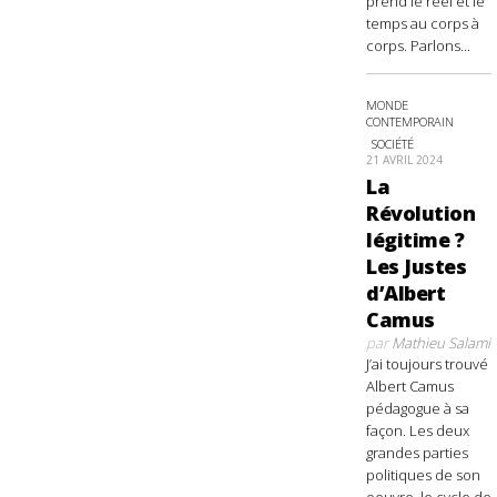
prend le réel et le
temps au corps à
corps. Parlons...
MONDE
CONTEMPORAIN
SOCIÉTÉ
21 AVRIL 2024
La
Révolution
légitime ?
Les Justes
d’Albert
Camus
par
Mathieu Salami
J’ai toujours trouvé
Albert Camus
pédagogue à sa
façon. Les deux
grandes parties
politiques de son