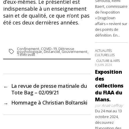
Seroussi, Rémi
d’eux-mêmes. Le présentiel est
Baert, commissaire
indispensable à un enseignement
de l’exposition
sain et de qualité, ce que n’ont pas
« Dragclown
été ces deux dernières années.
affairs » revient sur
des points de
définition. En...
Confinement
,
COVID-19
,
Détresse
ACTUALITÉS
Étiquettes
psychologique
,
Distanciel
,
Gouvernement
,
Télétravail
CULTURELLES
CULTURE & ARTS
9 JUIN 2024
Exposition
des
collections
←
La revue de presse matinale du
Tote Bag – 02/09/21
du FIAA du
Mans.
→
Hommage à Christian Boltanski
par
Anaë Leffray
Du 24 mai au 13
octobre 2024,
découvrez
l’Exposition des