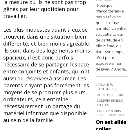
la mesure où ils ne sont pas trop
"Pourquoi
gênés par leur quotidien pour
n'accorderais-je
travailler.
pas au rêve ce
que je refuse
parfois à la réalité,
Les plus modestes quant à eux se
soit cette valeur
trouvent dans une situation bien
de certitude en
différente, et bien moins agréable.
elle-même, qui,
Ils sont dans des logements moins
dans son temps,
spacieux, il est donc parfois
n'est point
exposée à mon
nécessaire de se partager l’espace
désaveu?" André...
entre conjoints et enfants, qui ont
aussi du
distanciel
à assumer
.
Les
parents n’ayant pas forcément les
ACTUALITÉS
CULTURELLES
moyens de se procurer plusieurs
AGENDA CULTUREL
ordinateurs, cela entraîne
COMPTES RENDUS
nécessairement un partage du
D'EXPOS
CULTURE & ARTS
matériel informatique disponible
15 SEPTEMBRE 2024
au sein de la famille.
On est allés
coller