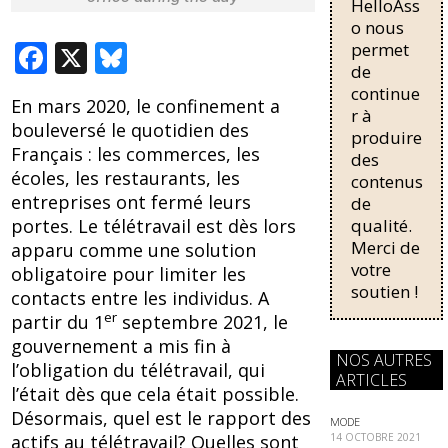
HelloAss
pour une
régularisati
o nous
on,
F
X
Bl
permet
passant de
de
ac
u
trois...
continue
En mars 2020, le confinement a
e
e
r à
bouleversé le quotidien des
produire
b
sk
Français : les commerces, les
des
o
y
écoles, les restaurants, les
contenus
entreprises ont fermé leurs
de
o
qualité.
portes. Le télétravail est dès lors
k
Merci de
apparu comme une solution
votre
obligatoire pour limiter les
soutien !
contacts entre les individus. A
er
partir du 1
septembre 2021, le
gouvernement a mis fin à
NOS AUTRES
l’obligation du télétravail, qui
ARTICLES
l’était dès que cela était possible.
Désormais, quel est le rapport des
MODE
14 OCTOBRE 2021
actifs au télétravail? Quelles sont