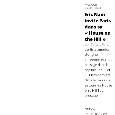
MUSIQUE
7 AVRIL 2024
Eric Nam
invite Paris
dans sa
« House on
the Hill »
par
Solène Finet
L’artiste américain
d’origine
coréenne était de
passage dans la
capitale les 15 et
16 Mars derniers
dans le cadre de
sa tournée House
on a Hill Tour,
presque...
CINÉMA
CULTURE & ARTS