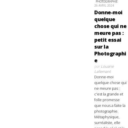
PHOTOGRAPHIE
26 AVRIL 2024
Donne-moi
quelque
chose qui ne
meure pas :
petit essai
sur la
Photographi
e
par
Louane
Lallemant
Donne-moi
quelque chose qui
ne meure pas :
c'est la grande et
folle promesse
que nous a faite la
photographie.
Métaphysique,
surréaliste, elle