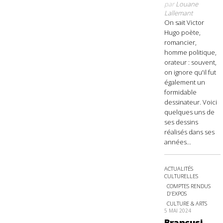
par
Louane
Lallemant
On sait Victor
Hugo poète,
romancier,
homme politique,
orateur : souvent,
on ignore qu'il fut
également un
formidable
dessinateur. Voici
quelques uns de
ses dessins
réalisés dans ses
années...
ACTUALITÉS
CULTURELLES
COMPTES RENDUS
D'EXPOS
CULTURE & ARTS
5 MAI 2024
Brancusi,