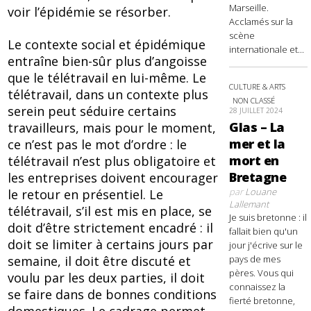
Marseille.
voir l’épidémie se résorber.
Acclamés sur la
scène
Le contexte social et épidémique
internationale et...
entraîne bien-sûr plus d’angoisse
que le télétravail en lui-même. Le
CULTURE & ARTS
télétravail, dans un contexte plus
NON CLASSÉ
serein peut séduire certains
28 JUILLET 2024
Glas – La
travailleurs, mais pour le moment,
mer et la
ce n’est pas le mot d’ordre : le
mort en
télétravail n’est plus obligatoire et
Bretagne
les entreprises doivent encourager
par
Louane
le retour en présentiel. Le
Lallemant
télétravail, s’il est mis en place, se
Je suis bretonne : il
doit d’être strictement encadré : il
fallait bien qu'un
doit se limiter à certains jours par
jour j'écrive sur le
semaine, il doit être discuté et
pays de mes
pères. Vous qui
voulu par les deux parties, il doit
connaissez la
se faire dans de bonnes conditions
fierté bretonne,
domestiques. Le cadrage permet