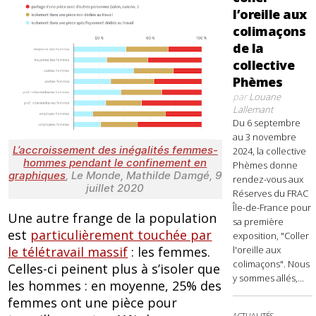
l’oreille aux
colimaçons
de la
collective
Phèmes
par
Louane
Lallemant
Du 6 septembre
au 3 novembre
L’accroissement des inégalités femmes-
2024, la collective
hommes pendant le confinement en
Phèmes donne
graphiques
, Le Monde, Mathilde Damgé, 9
rendez-vous aux
juillet 2020
Réserves du FRAC
Île-de-France pour
Une autre frange de la population
sa première
est
particulièrement touchée par
exposition, "Coller
l'oreille aux
le télétravail massif
: les femmes.
colimaçons". Nous
Celles-ci peinent plus à s’isoler que
y sommes allés,...
les hommes : en moyenne, 25% des
femmes ont une pièce pour
ACTUALITÉS