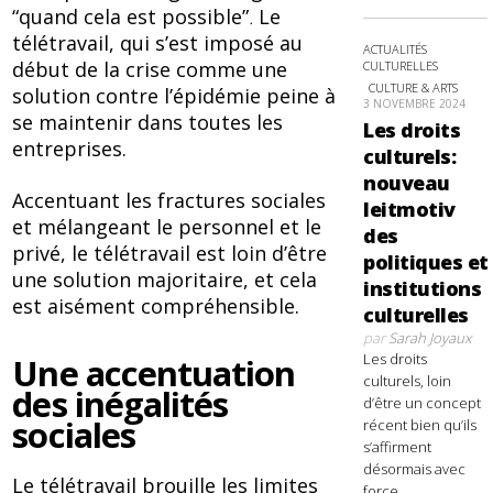
“quand cela est possible”
.
Le
télétravail, qui s’est imposé au
ACTUALITÉS
début de la crise comme une
CULTURELLES
CULTURE & ARTS
solution contre l’épidémie peine à
3 NOVEMBRE 2024
se maintenir dans toutes les
Les droits
entreprises.
culturels:
nouveau
Accentuant les fractures sociales
leitmotiv
et mélangeant le personnel et le
des
privé, le télétravail est loin d’être
politiques et
une solution majoritaire, et cela
institutions
est aisément compréhensible.
culturelles
par
Sarah Joyaux
Les droits
Une accentuation
culturels, loin
des inégalités
d’être un concept
sociales
récent bien qu’ils
s’affirment
désormais avec
Le télétravail brouille les limites
force,