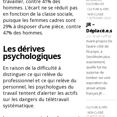
travailler, contre 41% des
CULTURELLES
hommes. L’écart ne se réduit pas
CULTURE & ARTS
en fonction de la classe sociale,
NON CLASSÉ
1 SEPTEMBRE 2024
puisque les femmes cadres sont
JR –
29% à disposer d’une pièce, contre
Déplacé.e.s
47% des hommes.
par
Anaë Leffray
Avant-propos De
Les dérives
l’autre côté de
l’Europe, à
psychologiques
Stockholm plus
exactement,
quelle fut ma
En raison de la difficulté à
surprise de
distinguer ce qui relève du
tomber sur une
professionnel et ce qui relève du
exposition du
personnel, les psychologues du
street artiste
travail tentent d’alerter les actifs
français JR....
sur les dangers du télétravail
systématique.
CULTURE & ARTS
NON CLASSÉ
25 AOÛT 2024