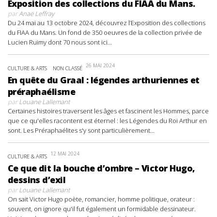
Exposition des collections du FIAA du Mans.
par
Anaë Leffray
Du 24 mai au 13 octobre 2024, découvrez l’Exposition des collections
du FIAA du Mans. Un fond de 350 oeuvres de la collection privée de
Lucien Ruimy dont 70 nous sont ici...
26 MAI 2024
CULTURE & ARTS
NON CLASSÉ
En quête du Graal : légendes arthuriennes et
préraphaélisme
par
Louane Lallemant
Certaines histoires traversent les âges et fascinent les Hommes, parce
que ce qu'elles racontent est éternel : les Légendes du Roi Arthur en
sont. Les Préraphaélites s'y sont particulièrement...
12 MAI 2024
CULTURE & ARTS
Ce que dit la bouche d’ombre – Victor Hugo,
dessins d’exil
par
Louane Lallemant
On sait Victor Hugo poète, romancier, homme politique, orateur :
souvent, on ignore qu'il fut également un formidable dessinateur.