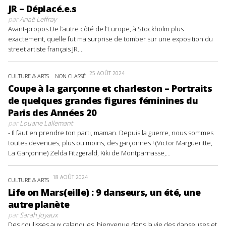
JR – Déplacé.e.s
par
Anaë Leffray
Avant-propos De l’autre côté de l’Europe, à Stockholm plus
exactement, quelle fut ma surprise de tomber sur une exposition du
street artiste français JR....
25 AOÛT 2024
CULTURE & ARTS
NON CLASSÉ
Coupe à la garçonne et charleston – Portraits
de quelques grandes figures féminines du
Paris des Années 20
par
Louane Lallemant
- Il faut en prendre ton parti, maman. Depuis la guerre, nous sommes
toutes devenues, plus ou moins, des garçonnes ! (Victor Margueritte,
La Garçonne) Zelda Fitzgerald, Kiki de Montparnasse,...
18 AOÛT 2024
CULTURE & ARTS
Life on Mars(eille) : 9 danseurs, un été, une
autre planète
par
Sarah Joyaux
Des coulisses aux calanques, bienvenue dans la vie des danseuses et