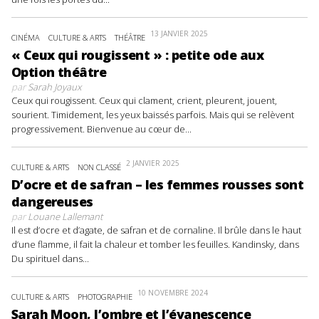
13 JANVIER 2025
CINÉMA
CULTURE & ARTS
THÉÂTRE
« Ceux qui rougissent » : petite ode aux
Option théâtre
par
Sarah Joyaux
Ceux qui rougissent. Ceux qui clament, crient, pleurent, jouent,
sourient. Timidement, les yeux baissés parfois. Mais qui se relèvent
progressivement. Bienvenue au cœur de...
2 JANVIER 2025
CULTURE & ARTS
NON CLASSÉ
D’ocre et de safran – les femmes rousses sont
dangereuses
par
Louane Lallemant
Il est d’ocre et d’agate, de safran et de cornaline. Il brûle dans le haut
d’une flamme, il fait la chaleur et tomber les feuilles. Kandinsky, dans
Du spirituel dans...
10 NOVEMBRE 2024
CULTURE & ARTS
PHOTOGRAPHIE
Sarah Moon, l’ombre et l’évanescence