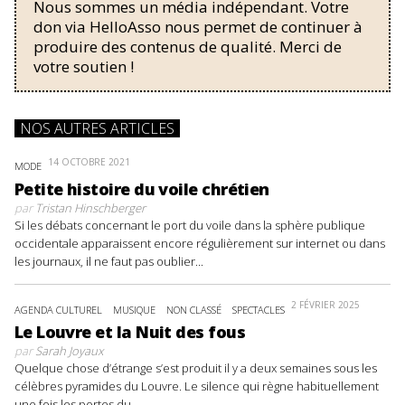
Nous sommes un média indépendant. Votre
don via HelloAsso nous permet de continuer à
produire des contenus de qualité. Merci de
votre soutien !
NOS AUTRES ARTICLES
14 OCTOBRE 2021
MODE
Petite histoire du voile chrétien
par
Tristan Hinschberger
Si les débats concernant le port du voile dans la sphère publique
occidentale apparaissent encore régulièrement sur internet ou dans
les journaux, il ne faut pas oublier...
2 FÉVRIER 2025
AGENDA CULTUREL
MUSIQUE
NON CLASSÉ
SPECTACLES
Le Louvre et la Nuit des fous
par
Sarah Joyaux
Quelque chose d’étrange s’est produit il y a deux semaines sous les
célèbres pyramides du Louvre. Le silence qui règne habituellement
une fois les portes du...