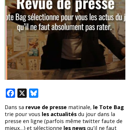
F
X
Bl
ac
u
Dans sa
revue de presse
matinale,
le Tote Bag
e
e
trie pour vous
les actualités
du jour dans la
b
sk
presse en ligne (parfois même twitter faute de
mieux…) et sélectionne
les news
qu’il ne faut