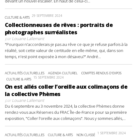
devant un nouvel escalier. En haut de celui-ci...
29 SEPTEMBRE 2024
CULTURE & ARTS
Collectionneuses de rêves : portraits de
photographes surréalistes
par
Louane Lallemant
"Pourquoi n'accorderais-je pas au rêve ce que je refuse parfois à la
réalité, soit cette valeur de certitude en elle-même, qui, dans son
temps, n'est point exposée à mon désaveu?" André...
ACTUALITÉS CULTURELLES
AGENDA CULTUREL
COMPTES RENDUS D'EXPOS
15 SEPTEMBRE 2024
CULTURE & ARTS
On est allés coller l’oreille aux colimaçons de
la collective Phèmes
par
Louane Lallemant
Du 6 septembre au 3 novembre 2024, la collective Phèmes donne
rendez-vous aux Réserves du FRAC Île-de-France pour sa première
exposition, "Coller l'oreille aux colimaçons". Nous y sommes allés,...
1 SEPTEMBRE 2024
ACTUALITÉS CULTURELLES
CULTURE & ARTS
NON CLASSÉ