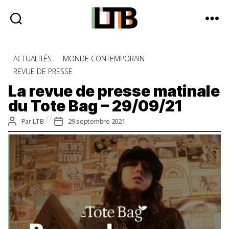
Le
Tote
Catégories
ACTUALITÉS
MONDE CONTEMPORAIN
Bag
REVUE DE PRESSE
-
Média
La revue de presse matinale
d'information
du Tote Bag – 29/09/21
quotidienne
Auteur
Date
Par
LTB
29 septembre 2021
de
de
l’article
l’article