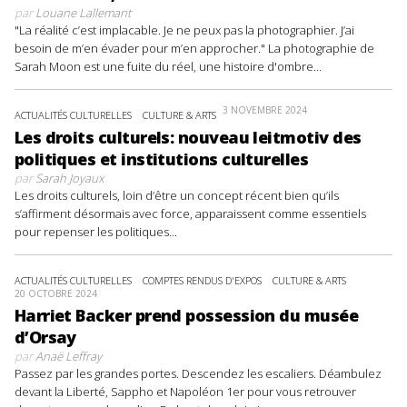
par
Louane Lallemant
"La réalité c’est implacable. Je ne peux pas la photographier. J’ai
besoin de m’en évader pour m’en approcher." La photographie de
Sarah Moon est une fuite du réel, une histoire d'ombre...
3 NOVEMBRE 2024
ACTUALITÉS CULTURELLES
CULTURE & ARTS
Les droits culturels: nouveau leitmotiv des
politiques et institutions culturelles
par
Sarah Joyaux
Les droits culturels, loin d’être un concept récent bien qu’ils
s’affirment désormais avec force, apparaissent comme essentiels
pour repenser les politiques...
ACTUALITÉS CULTURELLES
COMPTES RENDUS D'EXPOS
CULTURE & ARTS
20 OCTOBRE 2024
Harriet Backer prend possession du musée
d’Orsay
par
Anaë Leffray
Passez par les grandes portes. Descendez les escaliers. Déambulez
devant la Liberté, Sappho et Napoléon 1er pour vous retrouver