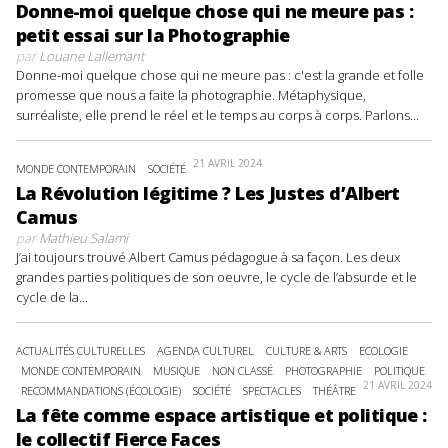
Donne-moi quelque chose qui ne meure pas :
petit essai sur la Photographie
par
Louane Lallemant
Donne-moi quelque chose qui ne meure pas : c'est la grande et folle
promesse que nous a faite la photographie. Métaphysique,
surréaliste, elle prend le réel et le temps au corps à corps. Parlons...
21 AVRIL 2024
MONDE CONTEMPORAIN
SOCIÉTÉ
La Révolution légitime ? Les Justes d’Albert
Camus
par
Mathieu Salami
J’ai toujours trouvé Albert Camus pédagogue à sa façon. Les deux
grandes parties politiques de son oeuvre, le cycle de l’absurde et le
cycle de la...
ACTUALITÉS CULTURELLES
AGENDA CULTUREL
CULTURE & ARTS
ECOLOGIE
MONDE CONTEMPORAIN
MUSIQUE
NON CLASSÉ
PHOTOGRAPHIE
POLITIQUE
21 AVRIL 2024
RECOMMANDATIONS (ÉCOLOGIE)
SOCIÉTÉ
SPECTACLES
THÉÂTRE
La fête comme espace artistique et politique :
le collectif Fierce Faces