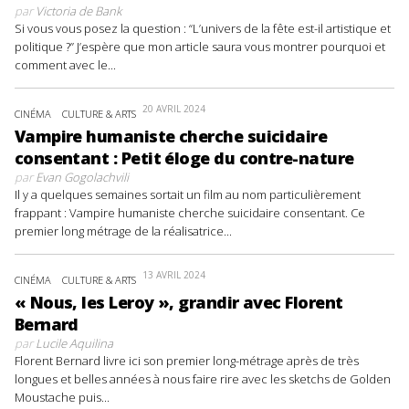
par
Victoria de Bank
Si vous vous posez la question : “L’univers de la fête est-il artistique et
politique ?” J’espère que mon article saura vous montrer pourquoi et
comment avec le...
20 AVRIL 2024
CINÉMA
CULTURE & ARTS
Vampire humaniste cherche suicidaire
consentant : Petit éloge du contre-nature
par
Evan Gogolachvili
Il y a quelques semaines sortait un film au nom particulièrement
frappant : Vampire humaniste cherche suicidaire consentant. Ce
premier long métrage de la réalisatrice...
13 AVRIL 2024
CINÉMA
CULTURE & ARTS
« Nous, les Leroy », grandir avec Florent
Bernard
par
Lucile Aquilina
Florent Bernard livre ici son premier long-métrage après de très
longues et belles années à nous faire rire avec les sketchs de Golden
Moustache puis...