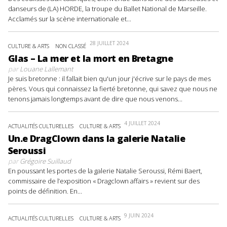
danseurs de (LA) HORDE, la troupe du Ballet National de Marseille.
Acclamés sur la scène internationale et...
28 JUILLET 2024
CULTURE & ARTS
NON CLASSÉ
Glas – La mer et la mort en Bretagne
par
Louane Lallemant
Je suis bretonne : il fallait bien qu'un jour j'écrive sur le pays de mes
pères. Vous qui connaissez la fierté bretonne, qui savez que nous ne
tenons jamais longtemps avant de dire que nous venons...
4 JUILLET 2024
ACTUALITÉS CULTURELLES
CULTURE & ARTS
Un.e DragClown dans la galerie Natalie
Seroussi
par
Grégoire Suillaud
En poussant les portes de la galerie Natalie Seroussi, Rémi Baert,
commissaire de l’exposition « Dragclown affairs » revient sur des
points de définition. En...
9 JUIN 2024
ACTUALITÉS CULTURELLES
CULTURE & ARTS