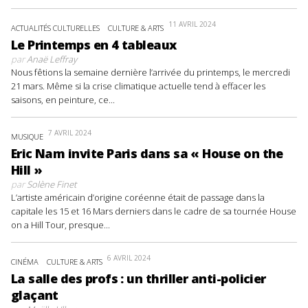
11 AVRIL 2024
ACTUALITÉS CULTURELLES
CULTURE & ARTS
Le Printemps en 4 tableaux
par
Anaë Leffray
Nous fêtions la semaine dernière l’arrivée du printemps, le mercredi
21 mars. Même si la crise climatique actuelle tend à effacer les
saisons, en peinture, ce...
7 AVRIL 2024
MUSIQUE
Eric Nam invite Paris dans sa « House on the
Hill »
par
Solène Finet
L’artiste américain d’origine coréenne était de passage dans la
capitale les 15 et 16 Mars derniers dans le cadre de sa tournée House
on a Hill Tour, presque...
6 AVRIL 2024
CINÉMA
CULTURE & ARTS
La salle des profs : un thriller anti-policier
glaçant