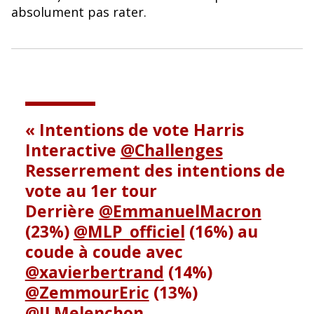
o
y
absolument pas rater.
o
k
Intentions de vote Harris
Interactive
@Challenges
Resserrement des intentions de
vote au 1er tour
Derrière
@EmmanuelMacron
(23%)
@MLP_officiel
(16%) au
coude à coude avec
@xavierbertrand
(14%)
@ZemmourEric
(13%)
@JLMelenchon