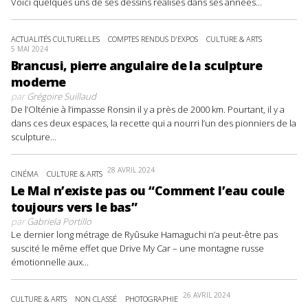
Voici quelques uns de ses dessins réalisés dans ses années...
ACTUALITÉS CULTURELLES
COMPTES RENDUS D'EXPOS
CULTURE & ARTS
5 MAI 2024
Brancusi, pierre angulaire de la sculpture
moderne
par
Grégoire Suillaud
De l’Olténie à l’impasse Ronsin il y a près de 2000 km. Pourtant, il y a
dans ces deux espaces, la recette qui a nourri l’un des pionniers de la
sculpture...
28 AVRIL 2024
CINÉMA
CULTURE & ARTS
Le Mal n’existe pas ou “Comment l’eau coule
toujours vers le bas”
par
Gabriela Portillo
Le dernier long métrage de Ryûsuke Hamaguchi n’a peut-être pas
suscité le même effet que Drive My Car – une montagne russe
émotionnelle aux...
26 AVRIL 2024
CULTURE & ARTS
NON CLASSÉ
PHOTOGRAPHIE