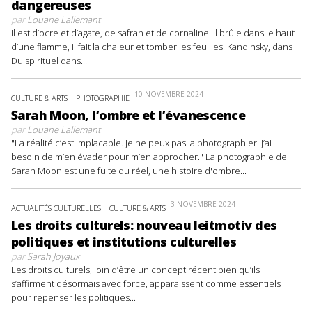
dangereuses
par
Louane Lallemant
Il est d’ocre et d’agate, de safran et de cornaline. Il brûle dans le haut
d’une flamme, il fait la chaleur et tomber les feuilles. Kandinsky, dans
Du spirituel dans...
10 NOVEMBRE 2024
CULTURE & ARTS
PHOTOGRAPHIE
Sarah Moon, l’ombre et l’évanescence
par
Louane Lallemant
"La réalité c’est implacable. Je ne peux pas la photographier. J’ai
besoin de m’en évader pour m’en approcher." La photographie de
Sarah Moon est une fuite du réel, une histoire d'ombre...
3 NOVEMBRE 2024
ACTUALITÉS CULTURELLES
CULTURE & ARTS
Les droits culturels: nouveau leitmotiv des
politiques et institutions culturelles
par
Sarah Joyaux
Les droits culturels, loin d’être un concept récent bien qu’ils
s’affirment désormais avec force, apparaissent comme essentiels
pour repenser les politiques...