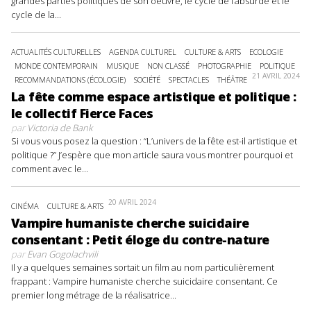
grandes parties politiques de son oeuvre, le cycle de l’absurde et le
cycle de la...
ACTUALITÉS CULTURELLES
AGENDA CULTUREL
CULTURE & ARTS
ECOLOGIE
MONDE CONTEMPORAIN
MUSIQUE
NON CLASSÉ
PHOTOGRAPHIE
POLITIQUE
21 AVRIL 2024
RECOMMANDATIONS (ÉCOLOGIE)
SOCIÉTÉ
SPECTACLES
THÉÂTRE
La fête comme espace artistique et politique :
le collectif Fierce Faces
par
Victoria de Bank
Si vous vous posez la question : “L’univers de la fête est-il artistique et
politique ?” J’espère que mon article saura vous montrer pourquoi et
comment avec le...
20 AVRIL 2024
CINÉMA
CULTURE & ARTS
Vampire humaniste cherche suicidaire
consentant : Petit éloge du contre-nature
par
Evan Gogolachvili
Il y a quelques semaines sortait un film au nom particulièrement
frappant : Vampire humaniste cherche suicidaire consentant. Ce
premier long métrage de la réalisatrice...