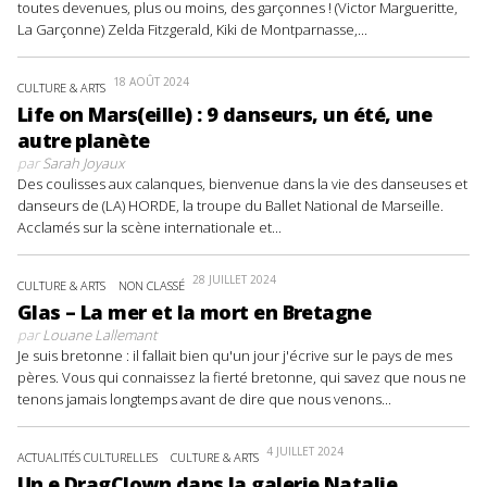
toutes devenues, plus ou moins, des garçonnes ! (Victor Margueritte,
La Garçonne) Zelda Fitzgerald, Kiki de Montparnasse,...
18 AOÛT 2024
CULTURE & ARTS
Life on Mars(eille) : 9 danseurs, un été, une
autre planète
par
Sarah Joyaux
Des coulisses aux calanques, bienvenue dans la vie des danseuses et
danseurs de (LA) HORDE, la troupe du Ballet National de Marseille.
Acclamés sur la scène internationale et...
28 JUILLET 2024
CULTURE & ARTS
NON CLASSÉ
Glas – La mer et la mort en Bretagne
par
Louane Lallemant
Je suis bretonne : il fallait bien qu'un jour j'écrive sur le pays de mes
pères. Vous qui connaissez la fierté bretonne, qui savez que nous ne
tenons jamais longtemps avant de dire que nous venons...
4 JUILLET 2024
ACTUALITÉS CULTURELLES
CULTURE & ARTS
Un.e DragClown dans la galerie Natalie