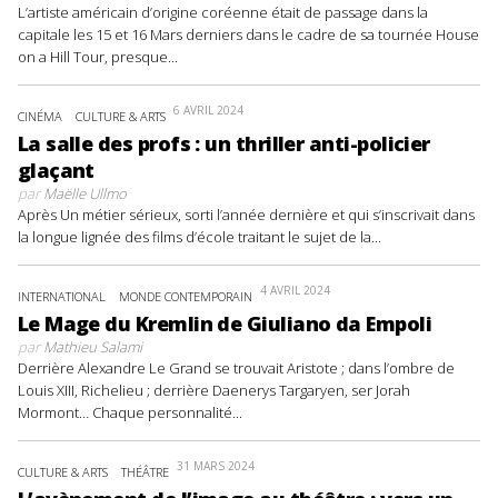
L’artiste américain d’origine coréenne était de passage dans la
capitale les 15 et 16 Mars derniers dans le cadre de sa tournée House
on a Hill Tour, presque...
6 AVRIL 2024
CINÉMA
CULTURE & ARTS
La salle des profs : un thriller anti-policier
glaçant
par
Maëlle Ullmo
Après Un métier sérieux, sorti l’année dernière et qui s’inscrivait dans
la longue lignée des films d’école traitant le sujet de la...
4 AVRIL 2024
INTERNATIONAL
MONDE CONTEMPORAIN
Le Mage du Kremlin de Giuliano da Empoli
par
Mathieu Salami
Derrière Alexandre Le Grand se trouvait Aristote ; dans l’ombre de
Louis XIII, Richelieu ; derrière Daenerys Targaryen, ser Jorah
Mormont… Chaque personnalité...
31 MARS 2024
CULTURE & ARTS
THÉÂTRE