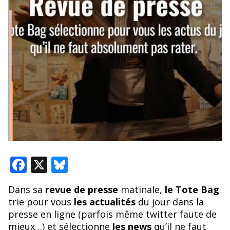
F
X
Bl
ac
u
Dans sa
revue de presse
matinale,
le Tote Bag
e
e
trie pour vous
les actualités
du jour dans la
b
sk
presse en ligne (parfois même twitter faute de
mieux…) et sélectionne
les news
qu’il ne faut