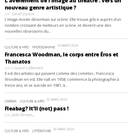
L’avènement de l’image au théâtre : vers un
nouveau genre artistique ?
par
Sarah Joyaux
L’image monte désormais sur scène. Elle trouve grâce auprès d’un
nombre croissant de metteurs en scène, et devient une des
nouvelles obsessions du...
24 MARS 2024
CULTURE & ARTS
PHOTOGRAPHIE
Francesca Woodman, le corps entre Éros et
Thanatos
par
Louane Lallemant
Il est des artistes qui passent comme des comètes ; Francesca
Woodman en est. Elle naît en 1958, commence la photographie à
treize ans, et se suicide en 1981, à...
22 MARS 2024
CINÉMA
CULTURE & ARTS
Fleabag? It’ll (not) pass !
par
Jade Serieys
...
20 MARS 2024
CULTURE & ARTS
LITTÉRATURE