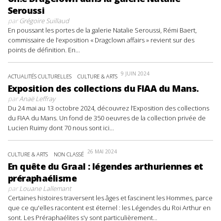
Seroussi
par
Grégoire Suillaud
En poussant les portes de la galerie Natalie Seroussi, Rémi Baert,
commissaire de l’exposition « Dragclown affairs » revient sur des
points de définition. En...
9 JUIN 2024
ACTUALITÉS CULTURELLES
CULTURE & ARTS
Exposition des collections du FIAA du Mans.
par
Anaë Leffray
Du 24 mai au 13 octobre 2024, découvrez l’Exposition des collections
du FIAA du Mans. Un fond de 350 oeuvres de la collection privée de
Lucien Ruimy dont 70 nous sont ici...
26 MAI 2024
CULTURE & ARTS
NON CLASSÉ
En quête du Graal : légendes arthuriennes et
préraphaélisme
par
Louane Lallemant
Certaines histoires traversent les âges et fascinent les Hommes, parce
que ce qu'elles racontent est éternel : les Légendes du Roi Arthur en
sont. Les Préraphaélites s'y sont particulièrement...