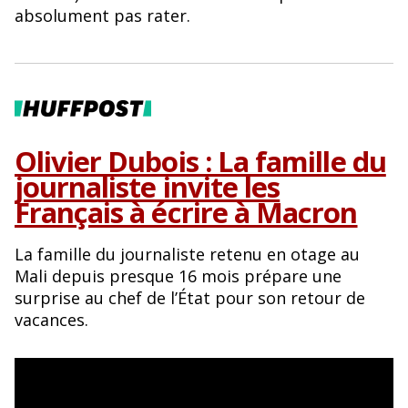
o
y
absolument pas rater.
o
k
Olivier Dubois : La famille du
journaliste invite les
Français à écrire à Macron
La famille du journaliste retenu en otage au
Mali depuis presque 16 mois prépare une
surprise au chef de l’État pour son retour de
vacances.