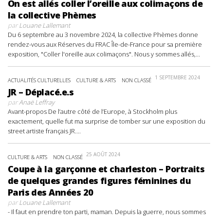
On est allés coller l’oreille aux colimaçons de
la collective Phèmes
par
Louane Lallemant
Du 6 septembre au 3 novembre 2024, la collective Phèmes donne
rendez-vous aux Réserves du FRAC Île-de-France pour sa première
exposition, "Coller l'oreille aux colimaçons". Nous y sommes allés,...
1 SEPTEMBRE 2024
ACTUALITÉS CULTURELLES
CULTURE & ARTS
NON CLASSÉ
JR – Déplacé.e.s
par
Anaë Leffray
Avant-propos De l’autre côté de l’Europe, à Stockholm plus
exactement, quelle fut ma surprise de tomber sur une exposition du
street artiste français JR....
25 AOÛT 2024
CULTURE & ARTS
NON CLASSÉ
Coupe à la garçonne et charleston – Portraits
de quelques grandes figures féminines du
Paris des Années 20
par
Louane Lallemant
- Il faut en prendre ton parti, maman. Depuis la guerre, nous sommes