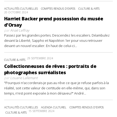
ACTUALITÉS CULTURELLES
COMPTES RENDUS D'EXPOS
CULTURE & ARTS
20 OCTOBRE 2024
Harriet Backer prend possession du musée
d’Orsay
par
Anaë Leffray
Passez par les grandes portes. Descendez les escaliers. Déambulez
devant la Liberté, Sappho et Napoléon 1er pour vous retrouver
devant un nouvel escalier. En haut de celui-ci...
29 SEPTEMBRE 2024
CULTURE & ARTS
Collectionneuses de rêves : portraits de
photographes surréalistes
par
Louane Lallemant
"Pourquoi n'accorderais-je pas au rêve ce que je refuse parfois à la
réalité, soit cette valeur de certitude en elle-même, qui, dans son
temps, n'est point exposée à mon désaveu?" André...
ACTUALITÉS CULTURELLES
AGENDA CULTUREL
COMPTES RENDUS D'EXPOS
15 SEPTEMBRE 2024
CULTURE & ARTS