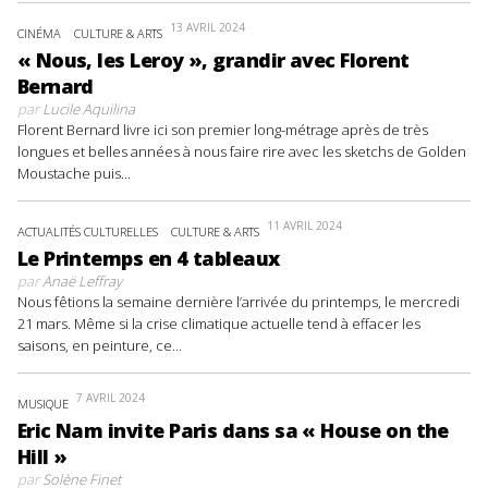
13 AVRIL 2024
CINÉMA
CULTURE & ARTS
« Nous, les Leroy », grandir avec Florent
Bernard
par
Lucile Aquilina
Florent Bernard livre ici son premier long-métrage après de très
longues et belles années à nous faire rire avec les sketchs de Golden
Moustache puis...
11 AVRIL 2024
ACTUALITÉS CULTURELLES
CULTURE & ARTS
Le Printemps en 4 tableaux
par
Anaë Leffray
Nous fêtions la semaine dernière l’arrivée du printemps, le mercredi
21 mars. Même si la crise climatique actuelle tend à effacer les
saisons, en peinture, ce...
7 AVRIL 2024
MUSIQUE
Eric Nam invite Paris dans sa « House on the
Hill »
par
Solène Finet