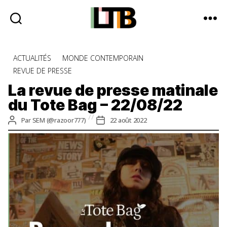
Le
Tote
Catégories
ACTUALITÉS
MONDE CONTEMPORAIN
Bag
REVUE DE PRESSE
-
Média
La revue de presse matinale
d'information
du Tote Bag – 22/08/22
quotidienne
Auteur
Date
Par
SEM (@razoor777)
22 août 2022
de
de
l’article
l’article