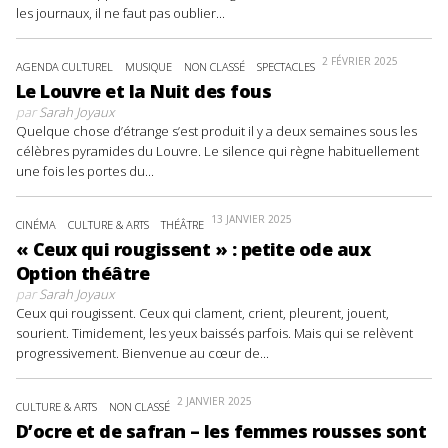
les journaux, il ne faut pas oublier...
2 FÉVRIER 2025
AGENDA CULTUREL
MUSIQUE
NON CLASSÉ
SPECTACLES
Le Louvre et la Nuit des fous
par
Sarah Joyaux
Quelque chose d’étrange s’est produit il y a deux semaines sous les
célèbres pyramides du Louvre. Le silence qui règne habituellement
une fois les portes du...
13 JANVIER 2025
CINÉMA
CULTURE & ARTS
THÉÂTRE
« Ceux qui rougissent » : petite ode aux
Option théâtre
par
Sarah Joyaux
Ceux qui rougissent. Ceux qui clament, crient, pleurent, jouent,
sourient. Timidement, les yeux baissés parfois. Mais qui se relèvent
progressivement. Bienvenue au cœur de...
2 JANVIER 2025
CULTURE & ARTS
NON CLASSÉ
D’ocre et de safran – les femmes rousses sont