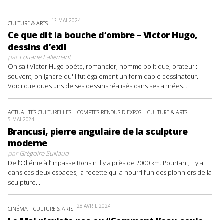
12 MAI 2024
CULTURE & ARTS
Ce que dit la bouche d’ombre – Victor Hugo,
dessins d’exil
par
Louane Lallemant
On sait Victor Hugo poète, romancier, homme politique, orateur :
souvent, on ignore qu'il fut également un formidable dessinateur.
Voici quelques uns de ses dessins réalisés dans ses années...
ACTUALITÉS CULTURELLES
COMPTES RENDUS D'EXPOS
CULTURE & ARTS
5 MAI 2024
Brancusi, pierre angulaire de la sculpture
moderne
par
Grégoire Suillaud
De l’Olténie à l’impasse Ronsin il y a près de 2000 km. Pourtant, il y a
dans ces deux espaces, la recette qui a nourri l’un des pionniers de la
sculpture...
28 AVRIL 2024
CINÉMA
CULTURE & ARTS