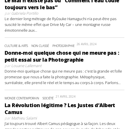
Le Mal n’existe pas ou “Comment l’eau coule
toujours vers le bas”
par
Gabriela Portillo
Le dernier long métrage de Ryûsuke Hamaguchi n’a peut-être pas
suscité le même effet que Drive My Car – une montagne russe
émotionnelle aux...
26 AVRIL 2024
CULTURE & ARTS
NON CLASSÉ
PHOTOGRAPHIE
Donne-moi quelque chose qui ne meure pas :
petit essai sur la Photographie
par
Louane Lallemant
Donne-moi quelque chose qui ne meure pas : c'est la grande et folle
promesse que nous a faite la photographie. Métaphysique,
surréaliste, elle prend le réel et le temps au corps à corps. Parlons...
21 AVRIL 2024
MONDE CONTEMPORAIN
SOCIÉTÉ
La Révolution légitime ? Les Justes d’Albert
Camus
par
Mathieu Salami
J’ai toujours trouvé Albert Camus pédagogue à sa façon. Les deux