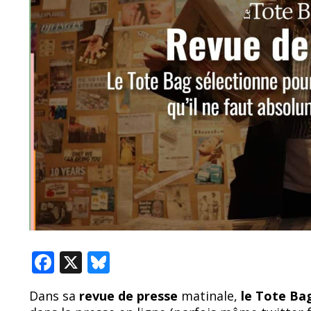
F
X
Bl
ac
u
Dans sa
revue de presse
matinale,
le Tote B
e
e