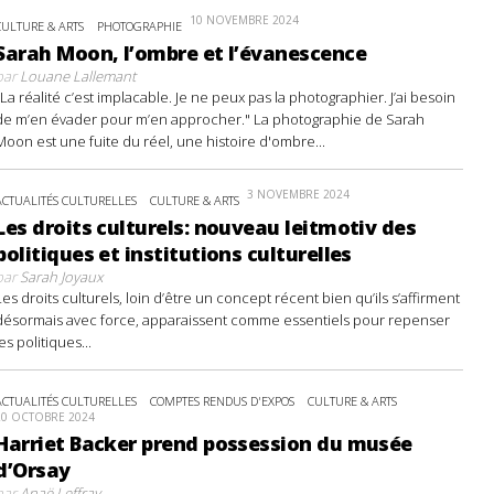
10 NOVEMBRE 2024
CULTURE & ARTS
PHOTOGRAPHIE
Sarah Moon, l’ombre et l’évanescence
par
Louane Lallemant
"La réalité c’est implacable. Je ne peux pas la photographier. J’ai besoin
de m’en évader pour m’en approcher." La photographie de Sarah
Moon est une fuite du réel, une histoire d'ombre...
3 NOVEMBRE 2024
ACTUALITÉS CULTURELLES
CULTURE & ARTS
Les droits culturels: nouveau leitmotiv des
politiques et institutions culturelles
par
Sarah Joyaux
Les droits culturels, loin d’être un concept récent bien qu’ils s’affirment
désormais avec force, apparaissent comme essentiels pour repenser
les politiques...
ACTUALITÉS CULTURELLES
COMPTES RENDUS D'EXPOS
CULTURE & ARTS
20 OCTOBRE 2024
Harriet Backer prend possession du musée
d’Orsay
par
Anaë Leffray