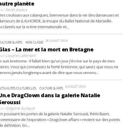
autre planète
par
Sarah Joyaux
Des coulisses aux calanques, bienvenue dans la vie des danseuses et
danseurs de (LA) HORDE, la troupe du Ballet National de Marseille.
Acclamés sur la scène internationale et...
28 JUILLET 2024
CULTURE & ARTS
NON CLASSÉ
Glas – La mer et la mort en Bretagne
par
Louane Lallemant
Je suis bretonne : il fallait bien qu'un jour j'écrive sur le pays de mes
pères. Vous qui connaissez la fierté bretonne, qui savez que nous ne
tenons jamais longtemps avant de dire que nous venons...
4 JUILLET 2024
ACTUALITÉS CULTURELLES
CULTURE & ARTS
Un.e DragClown dans la galerie Natalie
Seroussi
par
Grégoire Suillaud
En poussant les portes de la galerie Natalie Seroussi, Rémi Baert,
commissaire de l’exposition « Dragclown affairs » revient sur des points
de définition. En...