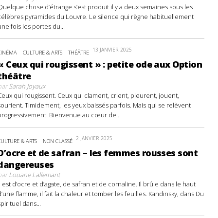
Quelque chose d’étrange s’est produit il y a deux semaines sous les
célèbres pyramides du Louvre. Le silence qui règne habituellement
une fois les portes du...
13 JANVIER 2025
CINÉMA
CULTURE & ARTS
THÉÂTRE
« Ceux qui rougissent » : petite ode aux Option
théâtre
par
Sarah Joyaux
Ceux qui rougissent. Ceux qui clament, crient, pleurent, jouent,
sourient. Timidement, les yeux baissés parfois. Mais qui se relèvent
progressivement. Bienvenue au cœur de...
2 JANVIER 2025
CULTURE & ARTS
NON CLASSÉ
D’ocre et de safran – les femmes rousses sont
dangereuses
par
Louane Lallemant
Il est d’ocre et d’agate, de safran et de cornaline. Il brûle dans le haut
d’une flamme, il fait la chaleur et tomber les feuilles. Kandinsky, dans Du
spirituel dans...