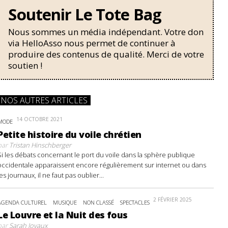
Soutenir Le Tote Bag
Nous sommes un média indépendant. Votre don
via HelloAsso nous permet de continuer à
produire des contenus de qualité. Merci de votre
soutien !
NOS AUTRES ARTICLES
14 OCTOBRE 2021
MODE
Petite histoire du voile chrétien
par
Tristan Hinschberger
Si les débats concernant le port du voile dans la sphère publique
occidentale apparaissent encore régulièrement sur internet ou dans
les journaux, il ne faut pas oublier...
2 FÉVRIER 2025
AGENDA CULTUREL
MUSIQUE
NON CLASSÉ
SPECTACLES
Le Louvre et la Nuit des fous
par
Sarah Joyaux