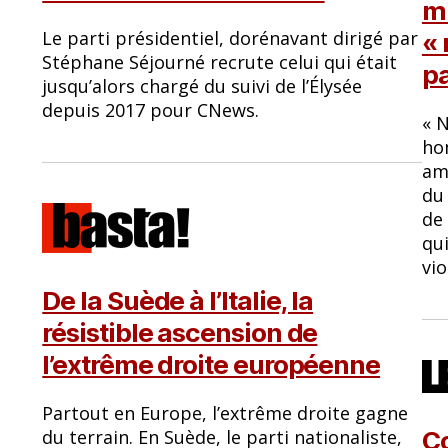
mi
Le parti présidentiel, dorénavant dirigé par
« 
Stéphane Séjourné recrute celui qui était
pa
jusqu’alors chargé du suivi de l’Élysée
depuis 2017 pour CNews.
« 
ho
am
du 
de 
qui
vio
De la Suède à l’Italie, la
résistible ascension de
l’extrême droite européenne
Partout en Europe, l’extrême droite gagne
du terrain. En Suède, le parti nationaliste,
Co