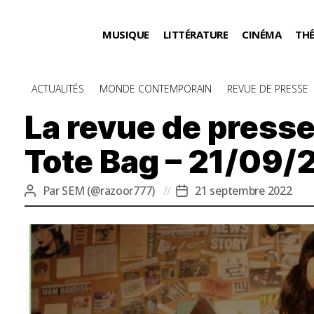
MUSIQUE
LITTÉRATURE
CINÉMA
TH
Catégories
ACTUALITÉS
MONDE CONTEMPORAIN
REVUE DE PRESSE
La revue de presse
Tote Bag – 21/09/
Par
SEM (@razoor777)
21 septembre 2022
Auteur
Date
de
de
l’article
l’article