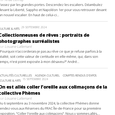
Passez par les grandes portes. Descendez les escaliers. Déambulez
devant la Liberté, Sappho et Napoléon 1er pour vous retrouver devant
un nouvel escalier. En haut de celui-ci...
29 SEPTEMBRE 2024
CULTURE & ARTS
Collectionneuses de rêves : portraits de
photographes surréalistes
par
Louane Lallemant
"Pourquoi n'accorderais-je pas au rêve ce que je refuse parfois à la
réalité, soit cette valeur de certitude en elle-même, qui, dans son
temps, n'est point exposée à mon désaveu?" André...
ACTUALITÉS CULTURELLES
AGENDA CULTUREL
COMPTES RENDUS D'EXPOS
15 SEPTEMBRE 2024
CULTURE & ARTS
On est allés coller l’oreille aux colimaçons de la
collective Phèmes
par
Louane Lallemant
Du 6 septembre au 3 novembre 2024, la collective Phèmes donne
rendez-vous aux Réserves du FRAC Île-de-France pour sa première
exposition, "Coller l'oreille aux colimaçons". Nous y sommes allés,...