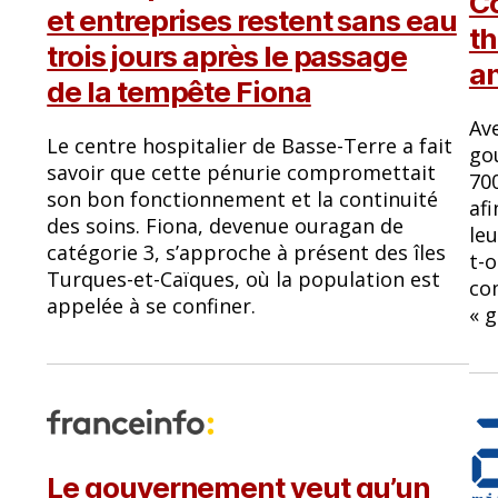
C
et entreprises restent sans eau
th
trois jours après le passage
an
de la tempête Fiona
Av
Le centre hospitalier de Basse-Terre a fait
go
savoir que cette pénurie compromettait
70
son bon fonctionnement et la continuité
afi
des soins. Fiona, devenue ouragan de
leu
catégorie 3, s’approche à présent des îles
t-
Turques-et-Caïques, où la population est
co
appelée à se confiner.
« g
Le gouvernement veut qu’un