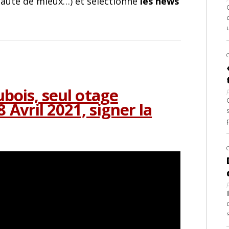
 faute de mieux…) et sélectionne
les news
ubois, seul otage
 Avril 2021, signer la