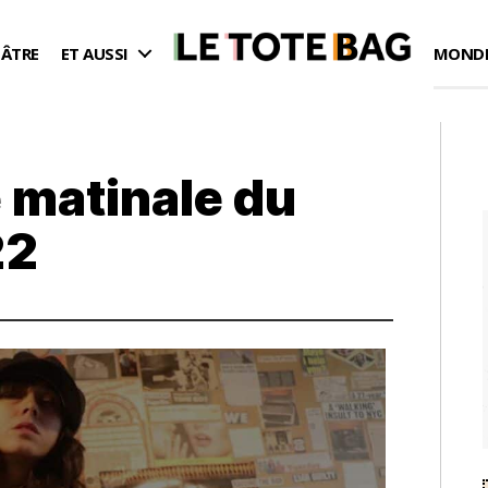
ÉÂTRE
ET AUSSI
MONDE
 matinale du
22