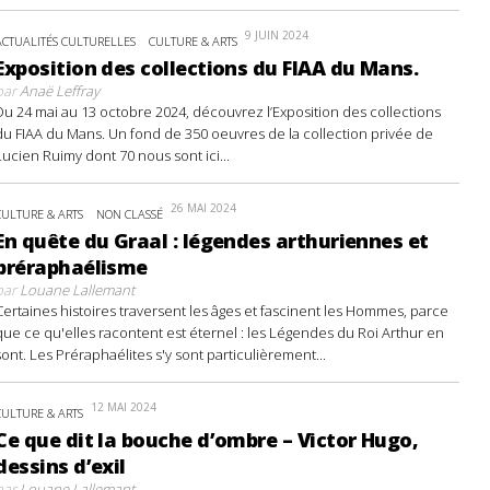
9 JUIN 2024
ACTUALITÉS CULTURELLES
CULTURE & ARTS
Exposition des collections du FIAA du Mans.
par
Anaë Leffray
Du 24 mai au 13 octobre 2024, découvrez l’Exposition des collections
du FIAA du Mans. Un fond de 350 oeuvres de la collection privée de
Lucien Ruimy dont 70 nous sont ici...
26 MAI 2024
CULTURE & ARTS
NON CLASSÉ
En quête du Graal : légendes arthuriennes et
préraphaélisme
par
Louane Lallemant
Certaines histoires traversent les âges et fascinent les Hommes, parce
que ce qu'elles racontent est éternel : les Légendes du Roi Arthur en
sont. Les Préraphaélites s'y sont particulièrement...
12 MAI 2024
CULTURE & ARTS
Ce que dit la bouche d’ombre – Victor Hugo,
dessins d’exil
par
Louane Lallemant