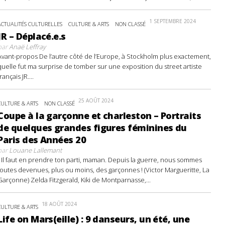
1 SEPTEMBRE 2024
ACTUALITÉS CULTURELLES
CULTURE & ARTS
NON CLASSÉ
JR – Déplacé.e.s
par
Anaë Leffray
Avant-propos De l’autre côté de l’Europe, à Stockholm plus exactement,
quelle fut ma surprise de tomber sur une exposition du street artiste
français JR....
25 AOÛT 2024
CULTURE & ARTS
NON CLASSÉ
Coupe à la garçonne et charleston – Portraits
de quelques grandes figures féminines du
Paris des Années 20
par
Louane Lallemant
- Il faut en prendre ton parti, maman. Depuis la guerre, nous sommes
toutes devenues, plus ou moins, des garçonnes ! (Victor Margueritte, La
Garçonne) Zelda Fitzgerald, Kiki de Montparnasse,...
18 AOÛT 2024
CULTURE & ARTS
Life on Mars(eille) : 9 danseurs, un été, une