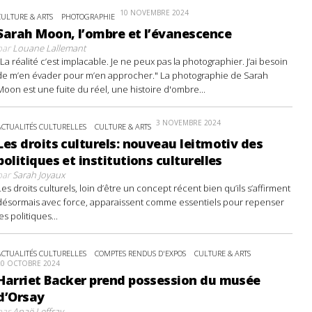
10 NOVEMBRE 2024
CULTURE & ARTS
PHOTOGRAPHIE
Sarah Moon, l’ombre et l’évanescence
par
Louane Lallemant
"La réalité c’est implacable. Je ne peux pas la photographier. J’ai besoin
de m’en évader pour m’en approcher." La photographie de Sarah
Moon est une fuite du réel, une histoire d'ombre...
3 NOVEMBRE 2024
ACTUALITÉS CULTURELLES
CULTURE & ARTS
Les droits culturels: nouveau leitmotiv des
politiques et institutions culturelles
par
Sarah Joyaux
Les droits culturels, loin d’être un concept récent bien qu’ils s’affirment
désormais avec force, apparaissent comme essentiels pour repenser
les politiques...
ACTUALITÉS CULTURELLES
COMPTES RENDUS D'EXPOS
CULTURE & ARTS
20 OCTOBRE 2024
Harriet Backer prend possession du musée
d’Orsay
par
Anaë Leffray