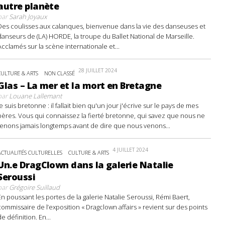
autre planète
par
Sarah Joyaux
Des coulisses aux calanques, bienvenue dans la vie des danseuses et
danseurs de (LA) HORDE, la troupe du Ballet National de Marseille.
Acclamés sur la scène internationale et...
28 JUILLET 2024
CULTURE & ARTS
NON CLASSÉ
Glas – La mer et la mort en Bretagne
par
Louane Lallemant
Je suis bretonne : il fallait bien qu'un jour j'écrive sur le pays de mes
pères. Vous qui connaissez la fierté bretonne, qui savez que nous ne
tenons jamais longtemps avant de dire que nous venons...
4 JUILLET 2024
ACTUALITÉS CULTURELLES
CULTURE & ARTS
Un.e DragClown dans la galerie Natalie
Seroussi
par
Grégoire Suillaud
En poussant les portes de la galerie Natalie Seroussi, Rémi Baert,
commissaire de l’exposition « Dragclown affairs » revient sur des points
de définition. En...