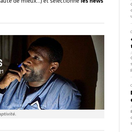
 faute de mieux…) et sélectionne
les news
ptivité.