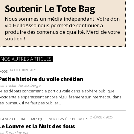
Soutenir Le Tote Bag
Nous sommes un média indépendant. Votre don
via HelloAsso nous permet de continuer à
produire des contenus de qualité. Merci de votre
soutien !
NOS AUTRES ARTICLES
14 OCTOBRE 2021
MODE
Petite histoire du voile chrétien
par
Tristan Hinschberger
Si les débats concernant le port du voile dans la sphère publique
occidentale apparaissent encore régulièrement sur internet ou dans
les journaux, il ne faut pas oublier...
2 FÉVRIER 2025
AGENDA CULTUREL
MUSIQUE
NON CLASSÉ
SPECTACLES
Le Louvre et la Nuit des fous
par
Sarah Joyaux