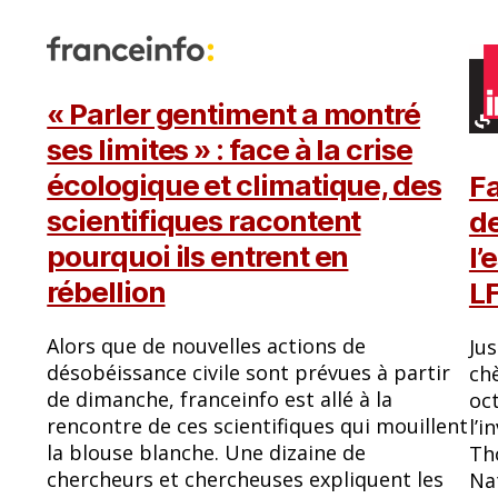
« Parler gentiment a montré
ses limites » : face à la crise
écologique et climatique, des
Fa
scientifiques racontent
de
pourquoi ils entrent en
l’
rébellion
LF
Alors que de nouvelles actions de
Jus
désobéissance civile sont prévues à partir
chè
de dimanche, franceinfo est allé à la
oct
rencontre de ces scientifiques qui mouillent
l’i
la blouse blanche. Une dizaine de
Th
chercheurs et chercheuses expliquent les
Nat