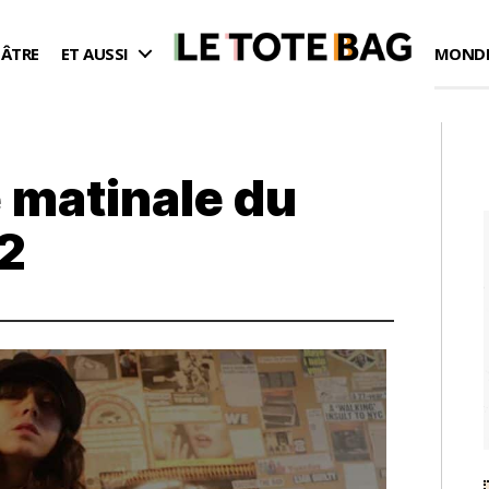
ÉÂTRE
ET AUSSI
MONDE
 matinale du
22