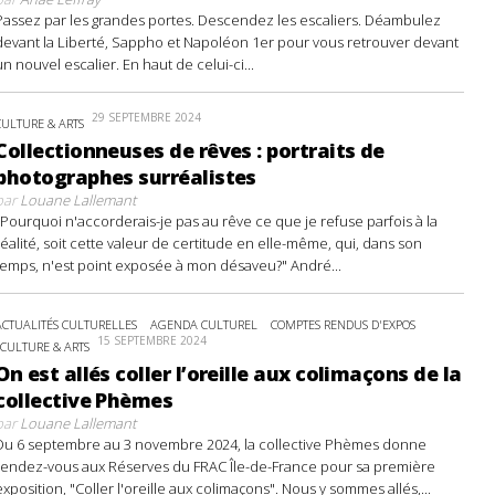
Passez par les grandes portes. Descendez les escaliers. Déambulez
devant la Liberté, Sappho et Napoléon 1er pour vous retrouver devant
un nouvel escalier. En haut de celui-ci...
29 SEPTEMBRE 2024
CULTURE & ARTS
Collectionneuses de rêves : portraits de
photographes surréalistes
par
Louane Lallemant
"Pourquoi n'accorderais-je pas au rêve ce que je refuse parfois à la
réalité, soit cette valeur de certitude en elle-même, qui, dans son
temps, n'est point exposée à mon désaveu?" André...
ACTUALITÉS CULTURELLES
AGENDA CULTUREL
COMPTES RENDUS D'EXPOS
15 SEPTEMBRE 2024
CULTURE & ARTS
On est allés coller l’oreille aux colimaçons de la
collective Phèmes
par
Louane Lallemant
Du 6 septembre au 3 novembre 2024, la collective Phèmes donne
rendez-vous aux Réserves du FRAC Île-de-France pour sa première
exposition, "Coller l'oreille aux colimaçons". Nous y sommes allés,...