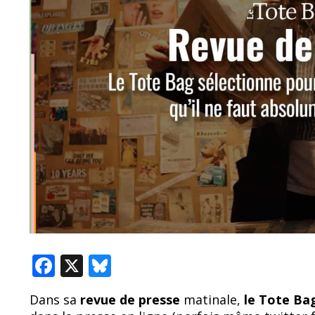
F
X
Bl
ac
u
Dans sa
revue de presse
matinale,
le Tote B
e
e