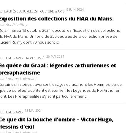
9 JUIN 2024
ACTUALITÉS CULTURELLES
CULTURE & ARTS
Exposition des collections du FIAA du Mans.
par
Anaë Leffray
Du 24 mai au 13 octobre 2024, découvrez l’Exposition des collections
du FIAA du Mans. Un fond de 350 oeuvres de la collection privée de
Lucien Ruimy dont 70 nous sont ici...
26 MAI 2024
CULTURE & ARTS
NON CLASSÉ
En quête du Graal : légendes arthuriennes et
préraphaélisme
par
Louane Lallemant
Certaines histoires traversent les âges et fascinent les Hommes, parce
que ce qu'elles racontent est éternel : les Légendes du Roi Arthur en
sont. Les Préraphaélites s'y sont particulièrement...
12 MAI 2024
CULTURE & ARTS
Ce que dit la bouche d’ombre – Victor Hugo,
dessins d’exil
par
Louane Lallemant