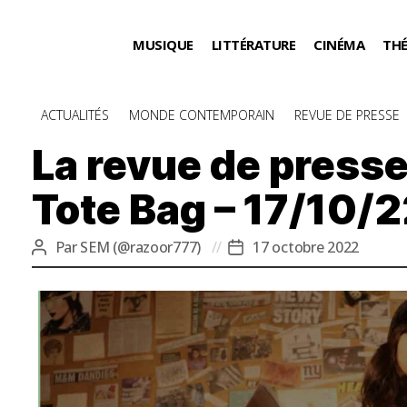
MUSIQUE
LITTÉRATURE
CINÉMA
TH
Catégories
ACTUALITÉS
MONDE CONTEMPORAIN
REVUE DE PRESSE
La revue de presse
Tote Bag – 17/10/
Par
SEM (@razoor777)
17 octobre 2022
Auteur
Date
de
de
l’article
l’article