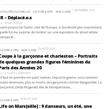
1 SEPTEMBRE 2024
ACTUALITÉS CULTURELLES
CULTURE & ARTS
NON CLASSÉ
JR – Déplacé.e.s
par
Anaë Leffray
Avant-propos De l’autre côté de l’Europe, à Stockholm plus exactement,
quelle fut ma surprise de tomber sur une exposition du street artiste
français JR....
25 AOÛT 2024
CULTURE & ARTS
NON CLASSÉ
Coupe à la garçonne et charleston – Portraits
de quelques grandes figures féminines du
Paris des Années 20
par
Louane Lallemant
- Il faut en prendre ton parti, maman. Depuis la guerre, nous sommes
toutes devenues, plus ou moins, des garçonnes ! (Victor Margueritte, La
Garçonne) Zelda Fitzgerald, Kiki de Montparnasse,...
18 AOÛT 2024
CULTURE & ARTS
Life on Mars(eille) : 9 danseurs, un été, une