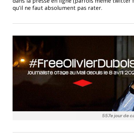
dans la presse en ligne (parfois même twitter
b
sk
qu’il ne faut absolument pas rater.
o
y
o
k
557e jour de ca