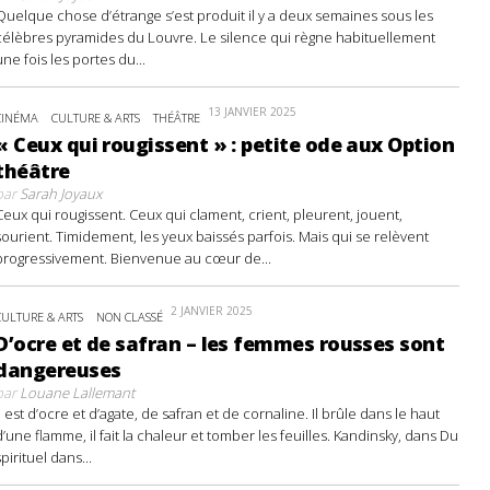
Quelque chose d’étrange s’est produit il y a deux semaines sous les
célèbres pyramides du Louvre. Le silence qui règne habituellement
une fois les portes du...
13 JANVIER 2025
CINÉMA
CULTURE & ARTS
THÉÂTRE
« Ceux qui rougissent » : petite ode aux Option
théâtre
par
Sarah Joyaux
Ceux qui rougissent. Ceux qui clament, crient, pleurent, jouent,
sourient. Timidement, les yeux baissés parfois. Mais qui se relèvent
progressivement. Bienvenue au cœur de...
2 JANVIER 2025
CULTURE & ARTS
NON CLASSÉ
D’ocre et de safran – les femmes rousses sont
dangereuses
par
Louane Lallemant
Il est d’ocre et d’agate, de safran et de cornaline. Il brûle dans le haut
d’une flamme, il fait la chaleur et tomber les feuilles. Kandinsky, dans Du
spirituel dans...