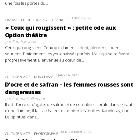
une fois les portes du...
13 JANVIER 2025
CINÉMA
CULTURE & ARTS
THÉÂTRE
« Ceux qui rougissent » : petite ode aux
Option théâtre
par
Sarah Joyaux
Ceux qui rougissent. Ceux qui clament, crient, pleurent, jouent,
sourient. Timidement, les yeux baissés parfois. Mais qui se relèvent
progressivement. Bienvenue au cœur de...
2 JANVIER 2025
CULTURE & ARTS
NON CLASSÉ
D’ocre et de safran – les femmes rousses sont
dangereuses
par
Louane Lallemant
Il est d’ocre et d’agate, de safran et de cornaline. Il brûle dans le haut
d’une flamme, il fait la chaleur et tomber les feuilles. Kandinsky, dans
Du spirituel dans...
10 NOVEMBRE 2024
CULTURE & ARTS
PHOTOGRAPHIE