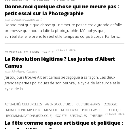
Donne-moi quelque chose qui ne meure pas :
petit essai sur la Photographie
par
Louane Lallemant
Donne-moi quelque chose qui ne meure pas : c'est la grande et folle
promesse que nous a faite la photographie. Métaphysique,
surréaliste, elle prend le réel et le temps au corps à corps. Parlons...
21 AVRIL 2024
MONDE CONTEMPORAIN
SOCIÉTÉ
La Révolution légitime ? Les Justes d’Albert
Camus
par
Mathieu Salami
J’ai toujours trouvé Albert Camus pédagogue à sa façon. Les deux
grandes parties politiques de son oeuvre, le cycle de l’absurde et le
cycle de la...
ACTUALITÉS CULTURELLES
AGENDA CULTUREL
CULTURE & ARTS
ECOLOGIE
MONDE CONTEMPORAIN
MUSIQUE
NON CLASSÉ
PHOTOGRAPHIE
POLITIQUE
21 AVRIL 2024
RECOMMANDATIONS (ÉCOLOGIE)
SOCIÉTÉ
SPECTACLES
THÉÂTRE
La fête comme espace artistique et politique :