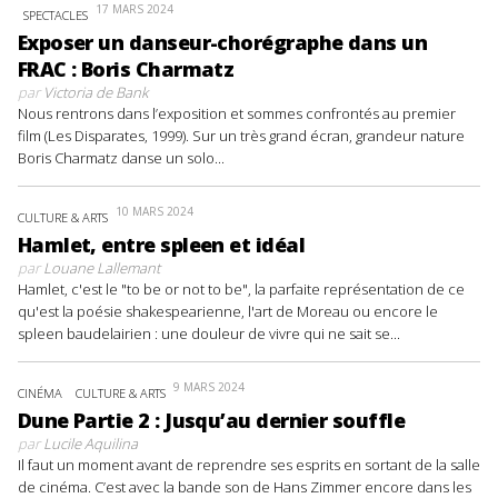
17 MARS 2024
SPECTACLES
Exposer un danseur-chorégraphe dans un
FRAC : Boris Charmatz
par
Victoria de Bank
Nous rentrons dans l’exposition et sommes confrontés au premier
film (Les Disparates, 1999). Sur un très grand écran, grandeur nature
Boris Charmatz danse un solo...
10 MARS 2024
CULTURE & ARTS
Hamlet, entre spleen et idéal
par
Louane Lallemant
Hamlet, c'est le "to be or not to be", la parfaite représentation de ce
qu'est la poésie shakespearienne, l'art de Moreau ou encore le
spleen baudelairien : une douleur de vivre qui ne sait se...
9 MARS 2024
CINÉMA
CULTURE & ARTS
Dune Partie 2 : Jusqu’au dernier souffle
par
Lucile Aquilina
Il faut un moment avant de reprendre ses esprits en sortant de la salle
de cinéma. C’est avec la bande son de Hans Zimmer encore dans les