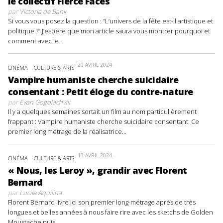
le collectif Fierce Faces
par
Victoria de Bank
Si vous vous posez la question : “L’univers de la fête est-il artistique et
politique ?” J’espère que mon article saura vous montrer pourquoi et
comment avec le...
20 AVRIL 2024
CINÉMA
CULTURE & ARTS
Vampire humaniste cherche suicidaire
consentant : Petit éloge du contre-nature
par
Evan Gogolachvili
Il y a quelques semaines sortait un film au nom particulièrement
frappant : Vampire humaniste cherche suicidaire consentant. Ce
premier long métrage de la réalisatrice...
13 AVRIL 2024
CINÉMA
CULTURE & ARTS
« Nous, les Leroy », grandir avec Florent
Bernard
par
Lucile Aquilina
Florent Bernard livre ici son premier long-métrage après de très
longues et belles années à nous faire rire avec les sketchs de Golden
Moustache puis...