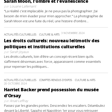
Sarah Moon, l’ombre et l’évanescence
par
Louane Lallemant
"La réalité c’est implacable. Je ne peux pas la photographier. J’ai
besoin de m’en évader pour m’en approcher." La photographie de
Sarah Moon est une fuite du réel, une histoire d'ombre...
3 NOVEMBRE 2024
ACTUALITÉS CULTURELLES
CULTURE & ARTS
Les droits culturels: nouveau leitmotiv des
politiques et institutions culturelles
par
Sarah Joyaux
Les droits culturels, loin d’être un concept récent bien qu’ils
s’affirment désormais avec force, apparaissent comme essentiels
pour repenser les politiques...
ACTUALITÉS CULTURELLES
COMPTES RENDUS D'EXPOS
CULTURE & ARTS
20 OCTOBRE 2024
Harriet Backer prend possession du musée
d’Orsay
par
Anaë Leffray
Passez par les grandes portes. Descendez les escaliers. Déambulez
devant la Liberté, Sappho et Napoléon 1er pour vous retrouver