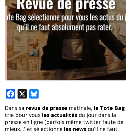
F
X
Bl
ac
u
Dans sa
revue de presse
matinale,
le Tote Bag
e
e
trie pour vous
les actualités
du jour dans la
b
sk
presse en ligne (parfois même twitter faute de
mieux…) et sélectionne
les news
qu’il ne faut