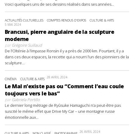
Voici quelques uns de ses dessins réalisés dans ses années...
ACTUALITÉS CULTURELLES
COMPTES RENDUS D'EXPOS
CULTURE & ARTS
5 MAI 2024
Brancusi, pierre angulaire de la sculpture
moderne
par
Grégoire Suillaud
De l’Olténie à l’impasse Ronsin il y a près de 2000 km. Pourtant, il y a
dans ces deux espaces, la recette qui a nourri l’un des pionniers de la
sculpture...
28 AVRIL 2024
CINÉMA
CULTURE & ARTS
Le Mal n’existe pas ou “Comment l’eau coule
toujours vers le bas”
par
Gabriela Portillo
Le dernier long métrage de Ryûsuke Hamaguchi n’a peut-être pas
suscité le même effet que Drive My Car – une montagne russe
émotionnelle aux...
26 AVRIL 2024
CULTURE & ARTS
NON CLASSÉ
PHOTOGRAPHIE