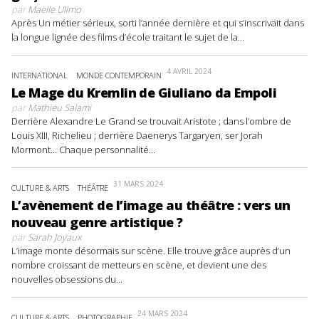
par
Maëlle Ullmo
Après Un métier sérieux, sorti l’année dernière et qui s’inscrivait dans
la longue lignée des films d’école traitant le sujet de la...
4 AVRIL 2024
INTERNATIONAL
MONDE CONTEMPORAIN
Le Mage du Kremlin de Giuliano da Empoli
par
Mathieu Salami
Derrière Alexandre Le Grand se trouvait Aristote ; dans l’ombre de
Louis XIII, Richelieu ; derrière Daenerys Targaryen, ser Jorah
Mormont… Chaque personnalité...
31 MARS 2024
CULTURE & ARTS
THÉÂTRE
L’avènement de l’image au théâtre : vers un
nouveau genre artistique ?
par
Sarah Joyaux
L’image monte désormais sur scène. Elle trouve grâce auprès d’un
nombre croissant de metteurs en scène, et devient une des
nouvelles obsessions du...
24 MARS 2024
CULTURE & ARTS
PHOTOGRAPHIE