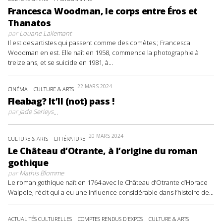
Francesca Woodman, le corps entre Éros et
Thanatos
par
Louane Lallemant
Il est des artistes qui passent comme des comètes ; Francesca
Woodman en est. Elle naît en 1958, commence la photographie à
treize ans, et se suicide en 1981, à...
22 MARS 2024
CINÉMA
CULTURE & ARTS
Fleabag? It’ll (not) pass !
par
Jade Serieys
...
20 MARS 2024
CULTURE & ARTS
LITTÉRATURE
Le Château d’Otrante, à l’origine du roman
gothique
par
Mathis Blomme
Le roman gothique naît en 1764 avec le Château d’Otrante d’Horace
Walpole, récit qui a eu une influence considérable dans l’histoire de...
ACTUALITÉS CULTURELLES
COMPTES RENDUS D'EXPOS
CULTURE & ARTS