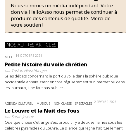
Nous sommes un média indépendant. Votre
don via HelloAsso nous permet de continuer à
produire des contenus de qualité. Merci de
votre soutien !
NOS AUTRES ARTICLES
14 OCTOBRE 2021
MODE
Petite histoire du voile chrétien
par
Tristan Hinschberger
Si les débats concernant le port du voile dans la sphère publique
occidentale apparaissent encore régulièrement sur internet ou dans
les journaux, il ne faut pas oublier...
2 FÉVRIER 2025
AGENDA CULTUREL
MUSIQUE
NON CLASSÉ
SPECTACLES
Le Louvre et la Nuit des fous
par
Sarah Joyaux
Quelque chose d’étrange s’est produit il y a deux semaines sous les
célèbres pyramides du Louvre. Le silence qui règne habituellement