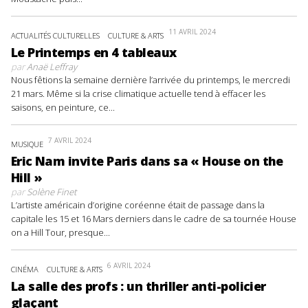
11 AVRIL 2024
ACTUALITÉS CULTURELLES
CULTURE & ARTS
Le Printemps en 4 tableaux
par
Anaë Leffray
Nous fêtions la semaine dernière l’arrivée du printemps, le mercredi
21 mars. Même si la crise climatique actuelle tend à effacer les
saisons, en peinture, ce...
7 AVRIL 2024
MUSIQUE
Eric Nam invite Paris dans sa « House on the
Hill »
par
Solène Finet
L’artiste américain d’origine coréenne était de passage dans la
capitale les 15 et 16 Mars derniers dans le cadre de sa tournée House
on a Hill Tour, presque...
6 AVRIL 2024
CINÉMA
CULTURE & ARTS
La salle des profs : un thriller anti-policier
glaçant