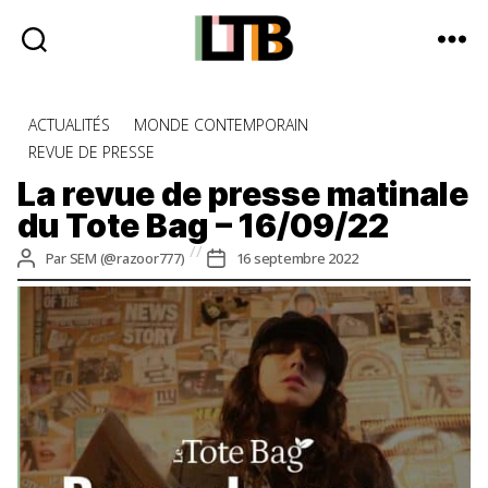
Le
Tote
Catégories
ACTUALITÉS
MONDE CONTEMPORAIN
Bag
REVUE DE PRESSE
-
Média
La revue de presse matinale
d'information
du Tote Bag – 16/09/22
quotidienne
Auteur
Date
Par
SEM (@razoor777)
16 septembre 2022
de
de
l’article
l’article