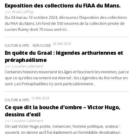
Exposition des collections du FIAA du Mans.
par
Anaë Leffray
Du 24 mai au 13 octobre 2024, découvrez l’Exposition des collections
du FIAA du Mans. Un fond de 350 oeuvres de la collection privée de
Lucien Ruimy dont 70 nous sont ici...
26 MAI 2024
CULTURE & ARTS
NON CLASSÉ
En quête du Graal : légendes arthuriennes et
préraphaélisme
par
Louane Lallemant
Certaines histoires traversent les âges et fascinent les Hommes, parce
que ce qu'elles racontent est éternel : les Légendes du Roi Arthur en
sont. Les Préraphaélites s'y sont particulièrement...
12 MAI 2024
CULTURE & ARTS
Ce que dit la bouche d’ombre – Victor Hugo,
dessins d’exil
par
Louane Lallemant
On sait Victor Hugo poète, romancier, homme politique, orateur :
souvent, on ignore qu'il fut également un formidable dessinateur.