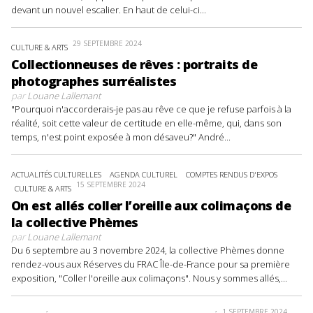
devant un nouvel escalier. En haut de celui-ci...
29 SEPTEMBRE 2024
CULTURE & ARTS
Collectionneuses de rêves : portraits de
photographes surréalistes
par
Louane Lallemant
"Pourquoi n'accorderais-je pas au rêve ce que je refuse parfois à la
réalité, soit cette valeur de certitude en elle-même, qui, dans son
temps, n'est point exposée à mon désaveu?" André...
ACTUALITÉS CULTURELLES
AGENDA CULTUREL
COMPTES RENDUS D'EXPOS
15 SEPTEMBRE 2024
CULTURE & ARTS
On est allés coller l’oreille aux colimaçons de
la collective Phèmes
par
Louane Lallemant
Du 6 septembre au 3 novembre 2024, la collective Phèmes donne
rendez-vous aux Réserves du FRAC Île-de-France pour sa première
exposition, "Coller l'oreille aux colimaçons". Nous y sommes allés,...
1 SEPTEMBRE 2024