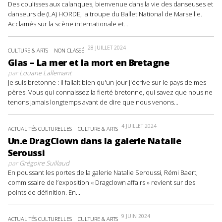
Des coulisses aux calanques, bienvenue dans la vie des danseuses et
danseurs de (LA) HORDE, la troupe du Ballet National de Marseille.
Acclamés sur la scène internationale et...
28 JUILLET 2024
CULTURE & ARTS
NON CLASSÉ
Glas – La mer et la mort en Bretagne
par
Louane Lallemant
Je suis bretonne : il fallait bien qu'un jour j'écrive sur le pays de mes
pères. Vous qui connaissez la fierté bretonne, qui savez que nous ne
tenons jamais longtemps avant de dire que nous venons...
4 JUILLET 2024
ACTUALITÉS CULTURELLES
CULTURE & ARTS
Un.e DragClown dans la galerie Natalie
Seroussi
par
Grégoire Suillaud
En poussant les portes de la galerie Natalie Seroussi, Rémi Baert,
commissaire de l’exposition « Dragclown affairs » revient sur des
points de définition. En...
9 JUIN 2024
ACTUALITÉS CULTURELLES
CULTURE & ARTS