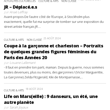
ACTUALITÉS CULTURELLES
CULTURE & ARTS
NON CLASSÉ
JR – Déplacé.e.s
par
Anaë Leffray
Avant-propos De l’autre côté de l’Europe, à Stockholm plus
exactement, quelle fut ma surprise de tomber sur une exposition du
street artiste français JR....
25 AOÛT 2024
CULTURE & ARTS
NON CLASSÉ
Coupe à la garçonne et charleston – Portraits
de quelques grandes figures féminines du
Paris des Années 20
par
Louane Lallemant
- Il faut en prendre ton parti, maman. Depuis la guerre, nous sommes
toutes devenues, plus ou moins, des garçonnes ! (Victor Margueritte,
La Garçonne) Zelda Fitzgerald, Kiki de Montparnasse,...
18 AOÛT 2024
CULTURE & ARTS
Life on Mars(eille) : 9 danseurs, un été, une
autre planète
par
Sarah Joyaux