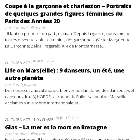
Coupe à la garçonne et charleston – Portraits
de quelques grandes figures féminines du
Paris des Années 20
par
Louane Lallemant
- Il faut en prendre ton parti, maman. Depuis la guerre, nous sommes
toutes devenues, plus ou moins, des garçonnes ! (Victor Margueritte,
La Garçonne) Zelda Fitzgerald, Kiki de Montparnasse,...
18 AOÛT 2024
CULTURE & ARTS
Life on Mars(eille) : 9 danseurs, un été, une
autre planète
par
Sarah Joyaux
Des coulisses aux calanques, bienvenue dans la vie des danseuses et
danseurs de (LA) HORDE, la troupe du Ballet National de Marseille.
Acclamés sur la scène internationale et...
28 JUILLET 2024
CULTURE & ARTS
NON CLASSÉ
Glas – La mer et la mort en Bretagne
par
Louane Lallemant
Je suis bretonne : il fallait bien qu'un jour j'écrive sur le pays de mes