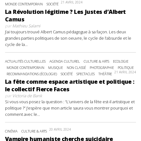
21 AVRIL 2024
MONDE CONTEMPORAIN
SOCIÉTÉ
La Révolution légitime ? Les Justes d’Albert
Camus
par
Mathieu Salami
J’ai toujours trouvé Albert Camus pédagogue à sa façon. Les deux
grandes parties politiques de son oeuvre, le cycle de l’absurde et le
cycle de la...
ACTUALITÉS CULTURELLES
AGENDA CULTUREL
CULTURE & ARTS
ECOLOGIE
MONDE CONTEMPORAIN
MUSIQUE
NON CLASSÉ
PHOTOGRAPHIE
POLITIQUE
21 AVRIL 2024
RECOMMANDATIONS (ÉCOLOGIE)
SOCIÉTÉ
SPECTACLES
THÉÂTRE
La fête comme espace artistique et politique :
le collectif Fierce Faces
par
Victoria de Bank
Si vous vous posez la question : “L’univers de la fête est-il artistique et
politique ?” J’espère que mon article saura vous montrer pourquoi et
comment avec le...
20 AVRIL 2024
CINÉMA
CULTURE & ARTS
Vampire humaniste cherche suicidaire