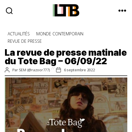
Le
Tote
Catégories
ACTUALITÉS
MONDE CONTEMPORAIN
Bag
REVUE DE PRESSE
-
Média
La revue de presse matinale
d'information
du Tote Bag – 06/09/22
quotidienne
Auteur
Date
Par
SEM (@razoor777)
6 septembre 2022
de
de
l’article
l’article