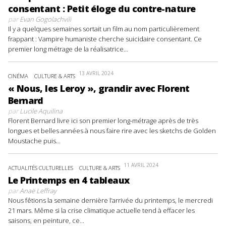
consentant : Petit éloge du contre-nature
par
Evan Gogolachvili
Il y a quelques semaines sortait un film au nom particulièrement
frappant : Vampire humaniste cherche suicidaire consentant. Ce
premier long métrage de la réalisatrice...
13 AVRIL 2024
CINÉMA
CULTURE & ARTS
« Nous, les Leroy », grandir avec Florent
Bernard
par
Lucile Aquilina
Florent Bernard livre ici son premier long-métrage après de très
longues et belles années à nous faire rire avec les sketchs de Golden
Moustache puis...
11 AVRIL 2024
ACTUALITÉS CULTURELLES
CULTURE & ARTS
Le Printemps en 4 tableaux
par
Anaë Leffray
Nous fêtions la semaine dernière l’arrivée du printemps, le mercredi
21 mars. Même si la crise climatique actuelle tend à effacer les
saisons, en peinture, ce...