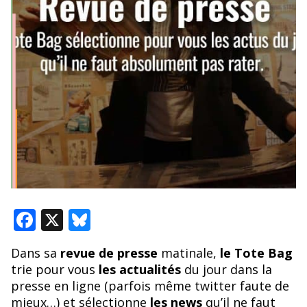
F
X
Bl
ac
u
Dans sa
revue de presse
matinale,
le Tote Bag
e
e
trie pour vous
les actualités
du jour dans la
b
sk
presse en ligne (parfois même twitter faute de
mieux…) et sélectionne
les news
qu’il ne faut