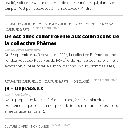
réalité, soit cette valeur de certitude en elle-même, qui, dans son
temps, n'est point exposée à mon désaveu?" André...
ACTUALITÉS CULTURELLES
AGENDA CULTUREL
COMPTES RENDUS D'EXPOS
15 SEPTEMBRE 2024
CULTURE & ARTS
On est allés coller l’oreille aux colimaçons de
la collective Phèmes
par
Louane Lallemant
Du 6 septembre au 3 novembre 2024, la collective Phèmes donne
rendez-vous aux Réserves du FRAC Île-de-France pour sa première
exposition, "Coller l'oreille aux colimaçons". Nous y sommes allés,...
1 SEPTEMBRE 2024
ACTUALITÉS CULTURELLES
CULTURE & ARTS
NON CLASSÉ
JR – Déplacé.e.s
par
Anaë Leffray
Avant-propos De l’autre côté de l’Europe, à Stockholm plus
exactement, quelle fut ma surprise de tomber sur une exposition du
street artiste français JR....
25 AOÛT 2024
CULTURE & ARTS
NON CLASSÉ