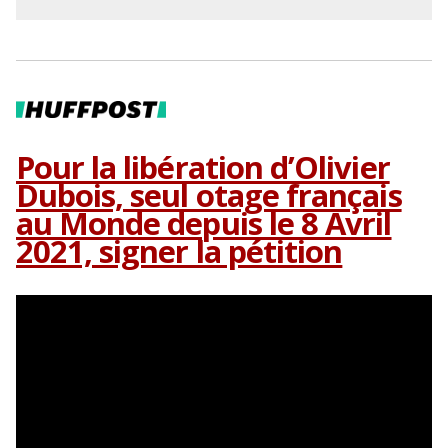
Pour la libération d’Olivier
Dubois, seul otage français
au Monde depuis le 8 Avril
2021, signer la pétition