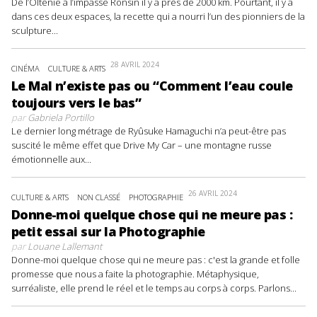
De l’Olténie à l’impasse Ronsin il y a près de 2000 km. Pourtant, il y a
dans ces deux espaces, la recette qui a nourri l’un des pionniers de la
sculpture...
28 AVRIL 2024
CINÉMA
CULTURE & ARTS
Le Mal n’existe pas ou “Comment l’eau coule
toujours vers le bas”
par
Gabriela Portillo
Le dernier long métrage de Ryûsuke Hamaguchi n’a peut-être pas
suscité le même effet que Drive My Car – une montagne russe
émotionnelle aux...
26 AVRIL 2024
CULTURE & ARTS
NON CLASSÉ
PHOTOGRAPHIE
Donne-moi quelque chose qui ne meure pas :
petit essai sur la Photographie
par
Louane Lallemant
Donne-moi quelque chose qui ne meure pas : c'est la grande et folle
promesse que nous a faite la photographie. Métaphysique,
surréaliste, elle prend le réel et le temps au corps à corps. Parlons...