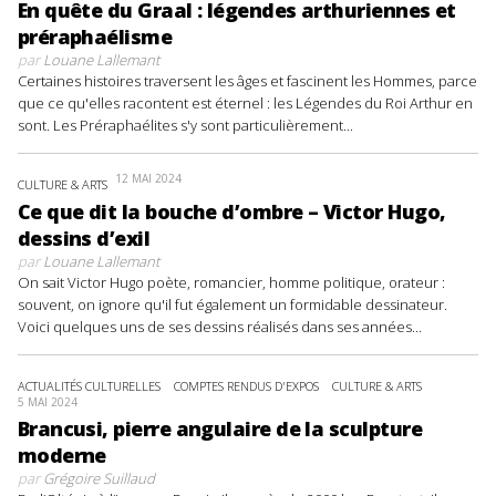
En quête du Graal : légendes arthuriennes et
préraphaélisme
par
Louane Lallemant
Certaines histoires traversent les âges et fascinent les Hommes, parce
que ce qu'elles racontent est éternel : les Légendes du Roi Arthur en
sont. Les Préraphaélites s'y sont particulièrement...
12 MAI 2024
CULTURE & ARTS
Ce que dit la bouche d’ombre – Victor Hugo,
dessins d’exil
par
Louane Lallemant
On sait Victor Hugo poète, romancier, homme politique, orateur :
souvent, on ignore qu'il fut également un formidable dessinateur.
Voici quelques uns de ses dessins réalisés dans ses années...
ACTUALITÉS CULTURELLES
COMPTES RENDUS D'EXPOS
CULTURE & ARTS
5 MAI 2024
Brancusi, pierre angulaire de la sculpture
moderne
par
Grégoire Suillaud