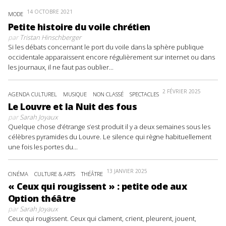
14 OCTOBRE 2021
MODE
Petite histoire du voile chrétien
par
Tristan Hinschberger
Si les débats concernant le port du voile dans la sphère publique
occidentale apparaissent encore régulièrement sur internet ou dans
les journaux, il ne faut pas oublier...
2 FÉVRIER 2025
AGENDA CULTUREL
MUSIQUE
NON CLASSÉ
SPECTACLES
Le Louvre et la Nuit des fous
par
Sarah Joyaux
Quelque chose d’étrange s’est produit il y a deux semaines sous les
célèbres pyramides du Louvre. Le silence qui règne habituellement
une fois les portes du...
13 JANVIER 2025
CINÉMA
CULTURE & ARTS
THÉÂTRE
« Ceux qui rougissent » : petite ode aux
Option théâtre
par
Sarah Joyaux
Ceux qui rougissent. Ceux qui clament, crient, pleurent, jouent,