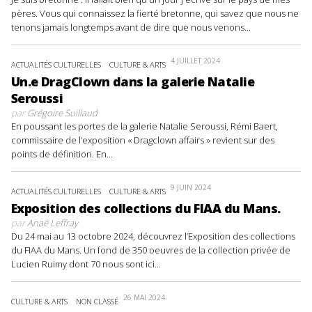
pères. Vous qui connaissez la fierté bretonne, qui savez que nous ne
tenons jamais longtemps avant de dire que nous venons...
4 JUILLET 2024
ACTUALITÉS CULTURELLES
CULTURE & ARTS
Un.e DragClown dans la galerie Natalie
Seroussi
par
Grégoire Suillaud
En poussant les portes de la galerie Natalie Seroussi, Rémi Baert,
commissaire de l’exposition « Dragclown affairs » revient sur des
points de définition. En...
9 JUIN 2024
ACTUALITÉS CULTURELLES
CULTURE & ARTS
Exposition des collections du FIAA du Mans.
par
Anaë Leffray
Du 24 mai au 13 octobre 2024, découvrez l’Exposition des collections
du FIAA du Mans. Un fond de 350 oeuvres de la collection privée de
Lucien Ruimy dont 70 nous sont ici...
26 MAI 2024
CULTURE & ARTS
NON CLASSÉ