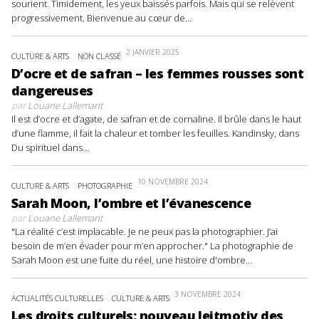
sourient. Timidement, les yeux baissés parfois. Mais qui se relèvent
progressivement. Bienvenue au cœur de...
2 JANVIER 2025
CULTURE & ARTS
NON CLASSÉ
D’ocre et de safran – les femmes rousses sont
dangereuses
par
Louane Lallemant
Il est d’ocre et d’agate, de safran et de cornaline. Il brûle dans le haut
d’une flamme, il fait la chaleur et tomber les feuilles. Kandinsky, dans
Du spirituel dans...
10 NOVEMBRE 2024
CULTURE & ARTS
PHOTOGRAPHIE
Sarah Moon, l’ombre et l’évanescence
par
Louane Lallemant
"La réalité c’est implacable. Je ne peux pas la photographier. J’ai
besoin de m’en évader pour m’en approcher." La photographie de
Sarah Moon est une fuite du réel, une histoire d'ombre...
3 NOVEMBRE 2024
ACTUALITÉS CULTURELLES
CULTURE & ARTS
Les droits culturels: nouveau leitmotiv des