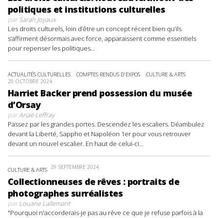
politiques et institutions culturelles
par
Sarah Joyaux
Les droits culturels, loin d’être un concept récent bien qu’ils
s’affirment désormais avec force, apparaissent comme essentiels
pour repenser les politiques...
ACTUALITÉS CULTURELLES
COMPTES RENDUS D'EXPOS
CULTURE & ARTS
20 OCTOBRE 2024
Harriet Backer prend possession du musée
d’Orsay
par
Anaë Leffray
Passez par les grandes portes. Descendez les escaliers. Déambulez
devant la Liberté, Sappho et Napoléon 1er pour vous retrouver
devant un nouvel escalier. En haut de celui-ci...
29 SEPTEMBRE 2024
CULTURE & ARTS
Collectionneuses de rêves : portraits de
photographes surréalistes
par
Louane Lallemant
"Pourquoi n'accorderais-je pas au rêve ce que je refuse parfois à la