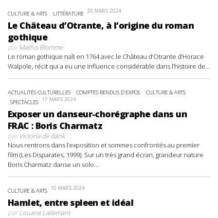
20 MARS 2024
CULTURE & ARTS
LITTÉRATURE
Le Château d’Otrante, à l’origine du roman
gothique
par
Mathis Blomme
Le roman gothique naît en 1764 avec le Château d’Otrante d’Horace
Walpole, récit qui a eu une influence considérable dans l’histoire de...
ACTUALITÉS CULTURELLES
COMPTES RENDUS D'EXPOS
CULTURE & ARTS
17 MARS 2024
SPECTACLES
Exposer un danseur-chorégraphe dans un
FRAC : Boris Charmatz
par
Victoria de Bank
Nous rentrons dans l’exposition et sommes confrontés au premier
film (Les Disparates, 1999). Sur un très grand écran, grandeur nature
Boris Charmatz danse un solo...
10 MARS 2024
CULTURE & ARTS
Hamlet, entre spleen et idéal
par
Louane Lallemant