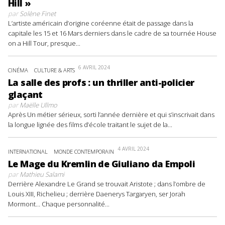
Hill »
par
Solène Finet
L’artiste américain d’origine coréenne était de passage dans la
capitale les 15 et 16 Mars derniers dans le cadre de sa tournée House
on a Hill Tour, presque...
6 AVRIL 2024
CINÉMA
CULTURE & ARTS
La salle des profs : un thriller anti-policier
glaçant
par
Maëlle Ullmo
Après Un métier sérieux, sorti l’année dernière et qui s’inscrivait dans
la longue lignée des films d’école traitant le sujet de la...
4 AVRIL 2024
INTERNATIONAL
MONDE CONTEMPORAIN
Le Mage du Kremlin de Giuliano da Empoli
par
Mathieu Salami
Derrière Alexandre Le Grand se trouvait Aristote ; dans l’ombre de
Louis XIII, Richelieu ; derrière Daenerys Targaryen, ser Jorah
Mormont… Chaque personnalité...