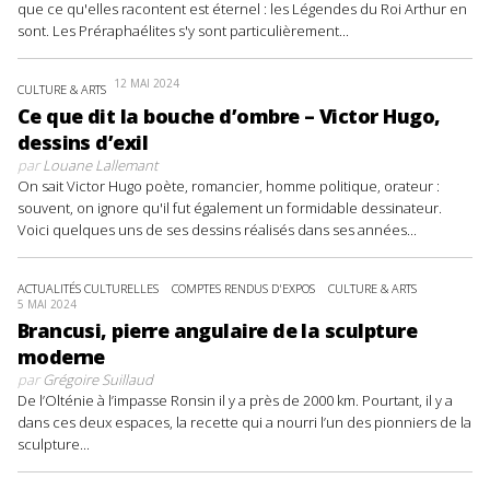
que ce qu'elles racontent est éternel : les Légendes du Roi Arthur en
sont. Les Préraphaélites s'y sont particulièrement...
12 MAI 2024
CULTURE & ARTS
Ce que dit la bouche d’ombre – Victor Hugo,
dessins d’exil
par
Louane Lallemant
On sait Victor Hugo poète, romancier, homme politique, orateur :
souvent, on ignore qu'il fut également un formidable dessinateur.
Voici quelques uns de ses dessins réalisés dans ses années...
ACTUALITÉS CULTURELLES
COMPTES RENDUS D'EXPOS
CULTURE & ARTS
5 MAI 2024
Brancusi, pierre angulaire de la sculpture
moderne
par
Grégoire Suillaud
De l’Olténie à l’impasse Ronsin il y a près de 2000 km. Pourtant, il y a
dans ces deux espaces, la recette qui a nourri l’un des pionniers de la
sculpture...