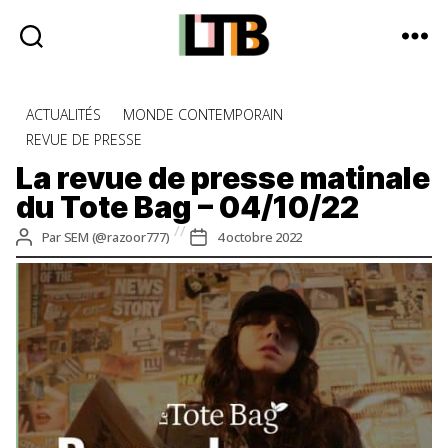
Le
Tote
Catégories
ACTUALITÉS
MONDE CONTEMPORAIN
Bag
REVUE DE PRESSE
-
Média
La revue de presse matinale
d'information
du Tote Bag – 04/10/22
quotidienne
Auteur
Date
Par
SEM (@razoor777)
4 octobre 2022
de
de
l’article
l’article