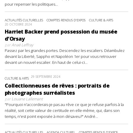
pour repenser les politiques...
ACTUALITÉS CULTURELLES
COMPTES RENDUS D'EXPOS
CULTURE & ARTS
20 OCTOBRE 2024
Harriet Backer prend possession du musée
d’Orsay
par
Anaë Leffray
Passez par les grandes portes. Descendez les escaliers. Déambulez
devant la Liberté, Sappho et Napoléon 1er pour vous retrouver
devant un nouvel escalier. En haut de celui-ci...
29 SEPTEMBRE 2024
CULTURE & ARTS
Collectionneuses de rêves : portraits de
photographes surréalistes
par
Louane Lallemant
"Pourquoi n'accorderais-je pas au rêve ce que je refuse parfois à la
réalité, soit cette valeur de certitude en elle-même, qui, dans son
temps, n'est point exposée à mon désaveu?" André...
ACTUALITÉS CULTURELLES
AGENDA CULTUREL
COMPTES RENDUS D'EXPOS