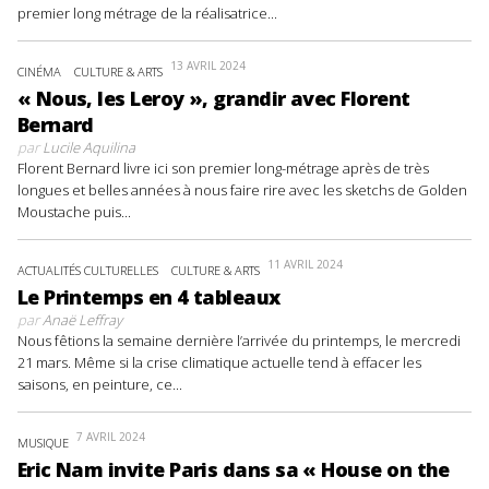
premier long métrage de la réalisatrice...
13 AVRIL 2024
CINÉMA
CULTURE & ARTS
« Nous, les Leroy », grandir avec Florent
Bernard
par
Lucile Aquilina
Florent Bernard livre ici son premier long-métrage après de très
longues et belles années à nous faire rire avec les sketchs de Golden
Moustache puis...
11 AVRIL 2024
ACTUALITÉS CULTURELLES
CULTURE & ARTS
Le Printemps en 4 tableaux
par
Anaë Leffray
Nous fêtions la semaine dernière l’arrivée du printemps, le mercredi
21 mars. Même si la crise climatique actuelle tend à effacer les
saisons, en peinture, ce...
7 AVRIL 2024
MUSIQUE
Eric Nam invite Paris dans sa « House on the