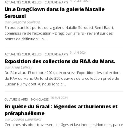
4 JUILLET 2024
ACTUALITÉS CULTURELLES
CULTURE & ARTS
Un.e DragClown dans la galerie Natalie
Seroussi
par
Grégoire Suillaud
En poussant les portes de la galerie Natalie Seroussi, Rémi Baert,
commissaire de l’exposition « Dragclown affairs » revient sur des
points de définition. En...
9 JUIN 2024
ACTUALITÉS CULTURELLES
CULTURE & ARTS
Exposition des collections du FIAA du Mans.
par
Anaë Leffray
Du 24 mai au 13 octobre 2024, découvrez l’Exposition des collections
du FIAA du Mans. Un fond de 350 oeuvres de la collection privée de
Lucien Ruimy dont 70 nous sont ici...
26 MAI 2024
CULTURE & ARTS
NON CLASSÉ
En quête du Graal : légendes arthuriennes et
préraphaélisme
par
Louane Lallemant
Certaines histoires traversent les âges et fascinent les Hommes, parce