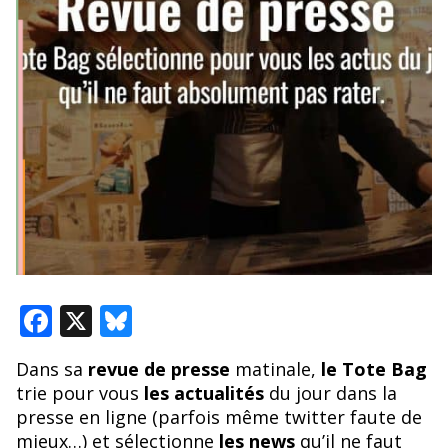
F
X
Bl
ac
u
Dans sa
revue de presse
matinale,
le Tote Bag
e
e
trie pour vous
les actualités
du jour dans la
b
sk
presse en ligne (parfois même twitter faute de
mieux…) et sélectionne
les news
qu’il ne faut