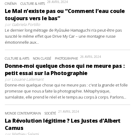
28 AVRIL 2024
CINÉMA
CULTURE & ARTS
Le Mal n’existe pas ou “Comment l’eau coule
toujours vers le bas”
par
Gabriela Portillo
Le dernier long métrage de Ryûsuke Hamaguchi n’a peut-être pas
suscité le même effet que Drive My Car – une montagne russe
émotionnelle aux...
26 AVRIL 2024
CULTURE & ARTS
NON CLASSÉ
PHOTOGRAPHIE
Donne-moi quelque chose qui ne meure pas :
petit essai sur la Photographie
par
Louane Lallemant
Donne-moi quelque chose qui ne meure pas : c'est la grande et folle
promesse que nous a faite la photographie. Métaphysique,
surréaliste, elle prend le réel et le temps au corps à corps. Parlons...
21 AVRIL 2024
MONDE CONTEMPORAIN
SOCIÉTÉ
La Révolution légitime ? Les Justes d’Albert
Camus
par
Mathieu Salami