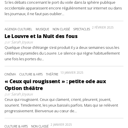
Si les débats concernant le port du voile dans la sphère publique
occidentale apparaissent encore régulièrement sur internet ou dans
les journaux, il ne faut pas oublier...
2 FÉVRIER 2025
AGENDA CULTUREL
MUSIQUE
NON CLASSÉ
SPECTACLES
Le Louvre et la Nuit des fous
par
Sarah Joyaux
Quelque chose d’étrange s’est produit il y a deux semaines sous les
célèbres pyramides du Louvre. Le silence qui règne habituellement
une fois les portes du...
13 JANVIER 2025
CINÉMA
CULTURE & ARTS
THÉÂTRE
« Ceux qui rougissent » : petite ode aux
Option théâtre
par
Sarah Joyaux
Ceux qui rougissent. Ceux qui clament, crient, pleurent, jouent,
sourient. Timidement, les yeux baissés parfois. Mais qui se relèvent
progressivement. Bienvenue au cœur de...
2 JANVIER 2025
CULTURE & ARTS
NON CLASSÉ