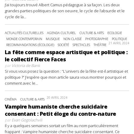
J’ai toujours trouvé Albert Camus pédagogue à sa façon. Les deux
grandes parties politiques de son oeuvre, le cycle de l’absurde et le
cycle de la...
ACTUALITÉS CULTURELLES
AGENDA CULTUREL
CULTURE & ARTS
ECOLOGIE
MONDE CONTEMPORAIN
MUSIQUE
NON CLASSÉ
PHOTOGRAPHIE
POLITIQUE
21 AVRIL 2024
RECOMMANDATIONS (ÉCOLOGIE)
SOCIÉTÉ
SPECTACLES
THÉÂTRE
La fête comme espace artistique et politique :
le collectif Fierce Faces
par
Victoria de Bank
Si vous vous posez la question : “L’univers de la fête est-il artistique et
politique ?” J’espère que mon article saura vous montrer pourquoi et
comment avec le...
20 AVRIL 2024
CINÉMA
CULTURE & ARTS
Vampire humaniste cherche suicidaire
consentant : Petit éloge du contre-nature
par
Evan Gogolachvili
Il y a quelques semaines sortait un film au nom particulièrement
frappant : Vampire humaniste cherche suicidaire consentant. Ce