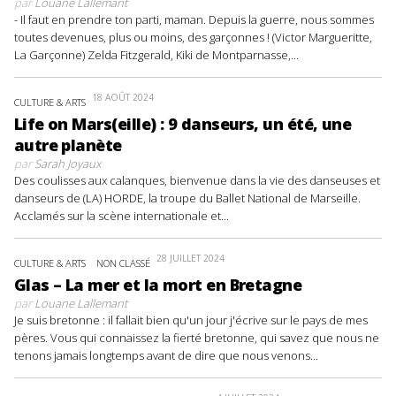
par
Louane Lallemant
- Il faut en prendre ton parti, maman. Depuis la guerre, nous sommes
toutes devenues, plus ou moins, des garçonnes ! (Victor Margueritte,
La Garçonne) Zelda Fitzgerald, Kiki de Montparnasse,...
18 AOÛT 2024
CULTURE & ARTS
Life on Mars(eille) : 9 danseurs, un été, une
autre planète
par
Sarah Joyaux
Des coulisses aux calanques, bienvenue dans la vie des danseuses et
danseurs de (LA) HORDE, la troupe du Ballet National de Marseille.
Acclamés sur la scène internationale et...
28 JUILLET 2024
CULTURE & ARTS
NON CLASSÉ
Glas – La mer et la mort en Bretagne
par
Louane Lallemant
Je suis bretonne : il fallait bien qu'un jour j'écrive sur le pays de mes
pères. Vous qui connaissez la fierté bretonne, qui savez que nous ne
tenons jamais longtemps avant de dire que nous venons...