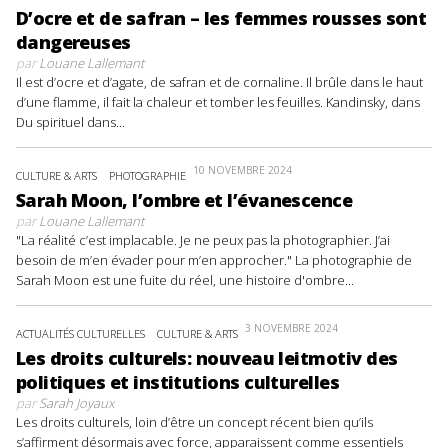
D’ocre et de safran – les femmes rousses sont
dangereuses
par
Louane Lallemant
Il est d’ocre et d’agate, de safran et de cornaline. Il brûle dans le haut
d’une flamme, il fait la chaleur et tomber les feuilles. Kandinsky, dans
Du spirituel dans...
10 NOVEMBRE 2024
CULTURE & ARTS
PHOTOGRAPHIE
Sarah Moon, l’ombre et l’évanescence
par
Louane Lallemant
"La réalité c’est implacable. Je ne peux pas la photographier. J’ai
besoin de m’en évader pour m’en approcher." La photographie de
Sarah Moon est une fuite du réel, une histoire d'ombre...
3 NOVEMBRE 2024
ACTUALITÉS CULTURELLES
CULTURE & ARTS
Les droits culturels: nouveau leitmotiv des
politiques et institutions culturelles
par
Sarah Joyaux
Les droits culturels, loin d’être un concept récent bien qu’ils
s’affirment désormais avec force, apparaissent comme essentiels