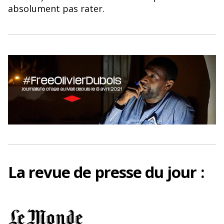
o
y
absolument pas rater.
o
k
La
revue de presse
du jour :