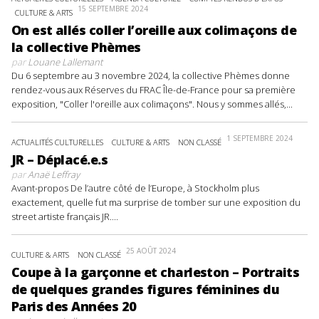
15 SEPTEMBRE 2024
CULTURE & ARTS
On est allés coller l’oreille aux colimaçons de
la collective Phèmes
par
Louane Lallemant
Du 6 septembre au 3 novembre 2024, la collective Phèmes donne
rendez-vous aux Réserves du FRAC Île-de-France pour sa première
exposition, "Coller l'oreille aux colimaçons". Nous y sommes allés,...
1 SEPTEMBRE 2024
ACTUALITÉS CULTURELLES
CULTURE & ARTS
NON CLASSÉ
JR – Déplacé.e.s
par
Anaë Leffray
Avant-propos De l’autre côté de l’Europe, à Stockholm plus
exactement, quelle fut ma surprise de tomber sur une exposition du
street artiste français JR....
25 AOÛT 2024
CULTURE & ARTS
NON CLASSÉ
Coupe à la garçonne et charleston – Portraits
de quelques grandes figures féminines du
Paris des Années 20