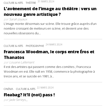
31 MARS 2024
CULTURE & ARTS
THÉÂTRE
L’avènement de l’image au théâtre : vers un
nouveau genre artistique ?
par
Sarah Joyaux
L’image monte désormais sur scène. Elle trouve grâce auprès d’un
nombre croissant de metteurs en scène, et devient une des
nouvelles obsessions du...
24 MARS 2024
CULTURE & ARTS
PHOTOGRAPHIE
Francesca Woodman, le corps entre Éros et
Thanatos
par
Louane Lallemant
Il est des artistes qui passent comme des comètes ; Francesca
Woodman en est. Elle naît en 1958, commence la photographie à
treize ans, et se suicide en 1981, à...
22 MARS 2024
CINÉMA
CULTURE & ARTS
Fleabag? It’ll (not) pass !
par
Jade Serieys
...