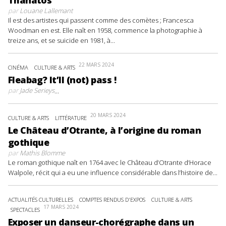
Thanatos
par
Louane Lallemant
Il est des artistes qui passent comme des comètes ; Francesca
Woodman en est. Elle naît en 1958, commence la photographie à
treize ans, et se suicide en 1981, à...
22 MARS 2024
CINÉMA
CULTURE & ARTS
Fleabag? It’ll (not) pass !
par
Jade Serieys
...
20 MARS 2024
CULTURE & ARTS
LITTÉRATURE
Le Château d’Otrante, à l’origine du roman
gothique
par
Mathis Blomme
Le roman gothique naît en 1764 avec le Château d’Otrante d’Horace
Walpole, récit qui a eu une influence considérable dans l’histoire de...
ACTUALITÉS CULTURELLES
COMPTES RENDUS D'EXPOS
CULTURE & ARTS
17 MARS 2024
SPECTACLES
Exposer un danseur-chorégraphe dans un