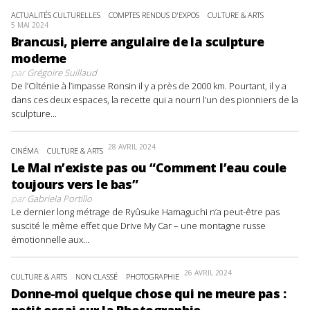
ACTUALITÉS CULTURELLES
COMPTES RENDUS D'EXPOS
CULTURE & ARTS
5 MAI 2024
Brancusi, pierre angulaire de la sculpture
moderne
par
Grégoire Suillaud
De l’Olténie à l’impasse Ronsin il y a près de 2000 km. Pourtant, il y a
dans ces deux espaces, la recette qui a nourri l’un des pionniers de la
sculpture...
28 AVRIL 2024
CINÉMA
CULTURE & ARTS
Le Mal n’existe pas ou “Comment l’eau coule
toujours vers le bas”
par
Gabriela Portillo
Le dernier long métrage de Ryûsuke Hamaguchi n’a peut-être pas
suscité le même effet que Drive My Car – une montagne russe
émotionnelle aux...
26 AVRIL 2024
CULTURE & ARTS
NON CLASSÉ
PHOTOGRAPHIE
Donne-moi quelque chose qui ne meure pas :