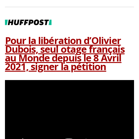
Pour la libération d’Olivier
Dubois, seul otage français
au Monde depuis le 8 Avril
2021, signer la pétition