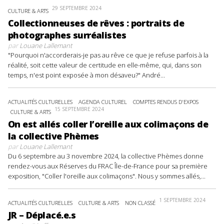
29 SEPTEMBRE 2024
CULTURE & ARTS
Collectionneuses de rêves : portraits de
photographes surréalistes
par
Louane Lallemant
"Pourquoi n'accorderais-je pas au rêve ce que je refuse parfois à la
réalité, soit cette valeur de certitude en elle-même, qui, dans son
temps, n'est point exposée à mon désaveu?" André...
ACTUALITÉS CULTURELLES
AGENDA CULTUREL
COMPTES RENDUS D'EXPOS
15 SEPTEMBRE 2024
CULTURE & ARTS
On est allés coller l’oreille aux colimaçons de
la collective Phèmes
par
Louane Lallemant
Du 6 septembre au 3 novembre 2024, la collective Phèmes donne
rendez-vous aux Réserves du FRAC Île-de-France pour sa première
exposition, "Coller l'oreille aux colimaçons". Nous y sommes allés,...
1 SEPTEMBRE 2024
ACTUALITÉS CULTURELLES
CULTURE & ARTS
NON CLASSÉ
JR – Déplacé.e.s