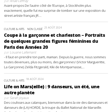
par
Anaë Leffray
Avant-propos De l’autre côté de l’Europe, à Stockholm plus
exactement, quelle fut ma surprise de tomber sur une exposition du
street artiste français JR....
25 AOÛT 2024
CULTURE & ARTS
NON CLASSÉ
Coupe à la garçonne et charleston – Portraits
de quelques grandes figures féminines du
Paris des Années 20
par
Louane Lallemant
- Il faut en prendre ton parti, maman. Depuis la guerre, nous sommes
toutes devenues, plus ou moins, des garçonnes ! (Victor Margueritte,
La Garçonne) Zelda Fitzgerald, Kiki de Montparnasse,...
18 AOÛT 2024
CULTURE & ARTS
Life on Mars(eille) : 9 danseurs, un été, une
autre planète
par
Sarah Joyaux
Des coulisses aux calanques, bienvenue dans la vie des danseuses et
danseurs de (LA) HORDE, la troupe du Ballet National de Marseille.