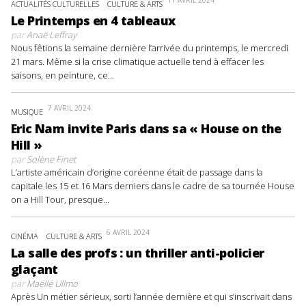
11 AVRIL 2024
ACTUALITÉS CULTURELLES
CULTURE & ARTS
Le Printemps en 4 tableaux
par
Anaë Leffray
Nous fêtions la semaine dernière l’arrivée du printemps, le mercredi
21 mars. Même si la crise climatique actuelle tend à effacer les
saisons, en peinture, ce...
7 AVRIL 2024
MUSIQUE
Eric Nam invite Paris dans sa « House on the
Hill »
par
Solène Finet
L’artiste américain d’origine coréenne était de passage dans la
capitale les 15 et 16 Mars derniers dans le cadre de sa tournée House
on a Hill Tour, presque...
6 AVRIL 2024
CINÉMA
CULTURE & ARTS
La salle des profs : un thriller anti-policier
glaçant
par
Maëlle Ullmo
Après Un métier sérieux, sorti l’année dernière et qui s’inscrivait dans