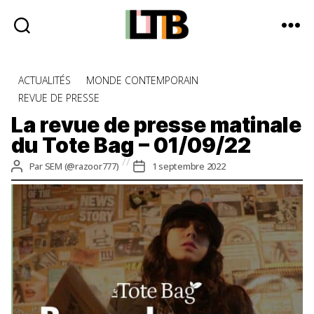
Le
Tote
Catégories
ACTUALITÉS
MONDE CONTEMPORAIN
Bag
REVUE DE PRESSE
-
Média
La revue de presse matinale
d'information
du Tote Bag – 01/09/22
quotidienne
Auteur
Date
Par
SEM (@razoor777)
1 septembre 2022
de
de
l’article
l’article