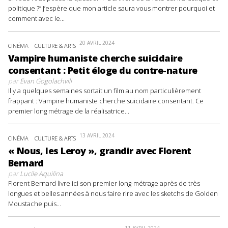
politique ?” J’espère que mon article saura vous montrer pourquoi et
comment avec le...
20 AVRIL 2024
CINÉMA
CULTURE & ARTS
Vampire humaniste cherche suicidaire
consentant : Petit éloge du contre-nature
par
Evan Gogolachvili
Il y a quelques semaines sortait un film au nom particulièrement
frappant : Vampire humaniste cherche suicidaire consentant. Ce
premier long métrage de la réalisatrice...
13 AVRIL 2024
CINÉMA
CULTURE & ARTS
« Nous, les Leroy », grandir avec Florent
Bernard
par
Lucile Aquilina
Florent Bernard livre ici son premier long-métrage après de très
longues et belles années à nous faire rire avec les sketchs de Golden
Moustache puis...