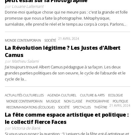
petit essai sur la Photographie
par
Louane Lallemant
Donne-moi quelque chose qui ne meure pas : c'est la grande et folle
promesse que nous a faite la photographie. Métaphysique,
surréaliste, elle prend le réel et le temps au corps à corps. Parlons...
21 AVRIL 2024
MONDE CONTEMPORAIN
SOCIÉTÉ
La Révolution légitime ? Les Justes d’Albert
Camus
par
Mathieu Salami
J’ai toujours trouvé Albert Camus pédagogue à sa façon. Les deux
grandes parties politiques de son oeuvre, le cycle de l’absurde et le
cycle de la...
ACTUALITÉS CULTURELLES
AGENDA CULTUREL
CULTURE & ARTS
ECOLOGIE
MONDE CONTEMPORAIN
MUSIQUE
NON CLASSÉ
PHOTOGRAPHIE
POLITIQUE
21 AVRIL 2024
RECOMMANDATIONS (ÉCOLOGIE)
SOCIÉTÉ
SPECTACLES
THÉÂTRE
La fête comme espace artistique et politique :
le collectif Fierce Faces
par
Victoria de Bank
Si vous vous posez la question : “L’univers de la fête est-il artistique et