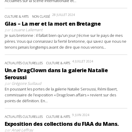
Acclamés sur la scène internationale et...
28 JUILLET 2024
CULTURE & ARTS
NON CLASSÉ
Glas – La mer et la mort en Bretagne
par
Louane Lallemant
Je suis bretonne : il fallait bien qu'un jour j'écrive sur le pays de mes
pères. Vous qui connaissez la fierté bretonne, qui savez que nous ne
tenons jamais longtemps avant de dire que nous venons...
4 JUILLET 2024
ACTUALITÉS CULTURELLES
CULTURE & ARTS
Un.e DragClown dans la galerie Natalie
Seroussi
par
Grégoire Suillaud
En poussant les portes de la galerie Natalie Seroussi, Rémi Baert,
commissaire de l’exposition « Dragclown affairs » revient sur des
points de définition. En...
9 JUIN 2024
ACTUALITÉS CULTURELLES
CULTURE & ARTS
Exposition des collections du FIAA du Mans.
par
Anaë Leffray