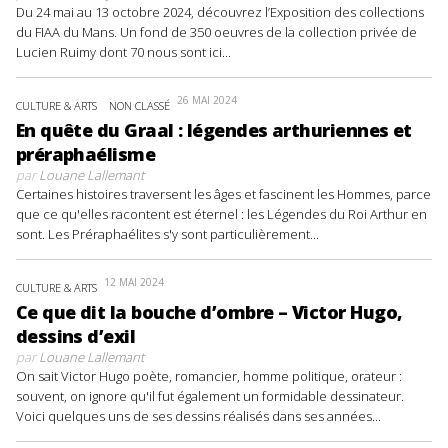
Du 24 mai au 13 octobre 2024, découvrez l’Exposition des collections
du FIAA du Mans. Un fond de 350 oeuvres de la collection privée de
Lucien Ruimy dont 70 nous sont ici...
26 MAI 2024
CULTURE & ARTS
NON CLASSÉ
En quête du Graal : légendes arthuriennes et
préraphaélisme
par
Louane Lallemant
Certaines histoires traversent les âges et fascinent les Hommes, parce
que ce qu'elles racontent est éternel : les Légendes du Roi Arthur en
sont. Les Préraphaélites s'y sont particulièrement...
12 MAI 2024
CULTURE & ARTS
Ce que dit la bouche d’ombre – Victor Hugo,
dessins d’exil
par
Louane Lallemant
On sait Victor Hugo poète, romancier, homme politique, orateur :
souvent, on ignore qu'il fut également un formidable dessinateur.
Voici quelques uns de ses dessins réalisés dans ses années...