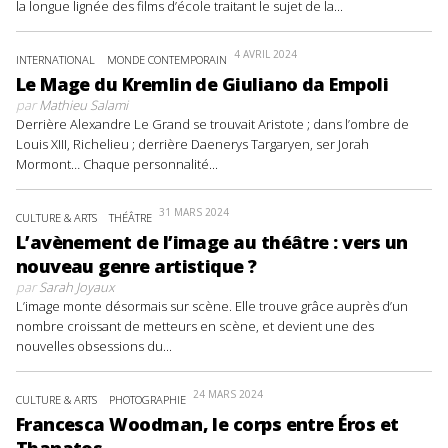
la longue lignée des films d’école traitant le sujet de la...
4 AVRIL 2024
INTERNATIONAL
MONDE CONTEMPORAIN
Le Mage du Kremlin de Giuliano da Empoli
par
Mathieu Salami
Derrière Alexandre Le Grand se trouvait Aristote ; dans l’ombre de
Louis XIII, Richelieu ; derrière Daenerys Targaryen, ser Jorah
Mormont… Chaque personnalité...
31 MARS 2024
CULTURE & ARTS
THÉÂTRE
L’avènement de l’image au théâtre : vers un
nouveau genre artistique ?
par
Sarah Joyaux
L’image monte désormais sur scène. Elle trouve grâce auprès d’un
nombre croissant de metteurs en scène, et devient une des
nouvelles obsessions du...
24 MARS 2024
CULTURE & ARTS
PHOTOGRAPHIE
Francesca Woodman, le corps entre Éros et