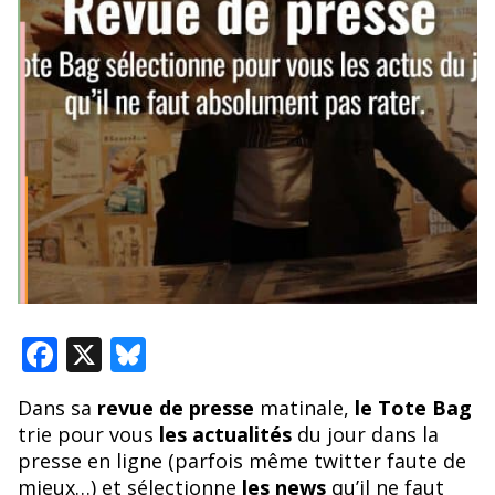
F
X
Bl
ac
u
Dans sa
revue de presse
matinale,
le Tote Bag
e
e
trie pour vous
les actualités
du jour dans la
b
sk
presse en ligne (parfois même twitter faute de
mieux…) et sélectionne
les news
qu’il ne faut