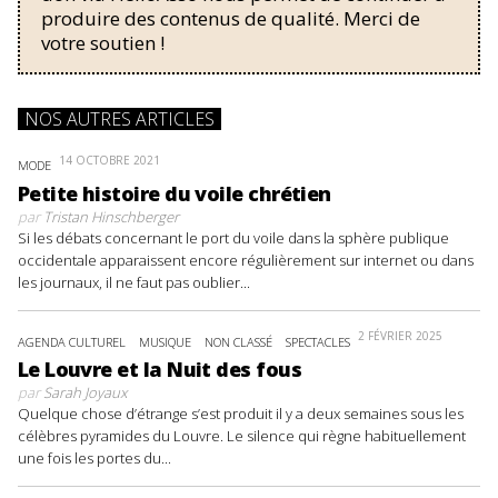
produire des contenus de qualité. Merci de
votre soutien !
NOS AUTRES ARTICLES
14 OCTOBRE 2021
MODE
Petite histoire du voile chrétien
par
Tristan Hinschberger
Si les débats concernant le port du voile dans la sphère publique
occidentale apparaissent encore régulièrement sur internet ou dans
les journaux, il ne faut pas oublier...
2 FÉVRIER 2025
AGENDA CULTUREL
MUSIQUE
NON CLASSÉ
SPECTACLES
Le Louvre et la Nuit des fous
par
Sarah Joyaux
Quelque chose d’étrange s’est produit il y a deux semaines sous les
célèbres pyramides du Louvre. Le silence qui règne habituellement
une fois les portes du...