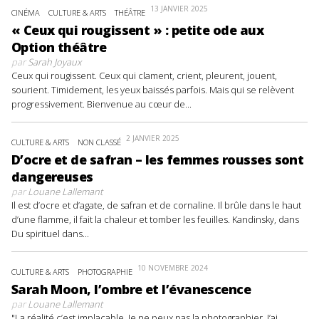
13 JANVIER 2025
CINÉMA
CULTURE & ARTS
THÉÂTRE
« Ceux qui rougissent » : petite ode aux
Option théâtre
par
Sarah Joyaux
Ceux qui rougissent. Ceux qui clament, crient, pleurent, jouent,
sourient. Timidement, les yeux baissés parfois. Mais qui se relèvent
progressivement. Bienvenue au cœur de...
2 JANVIER 2025
CULTURE & ARTS
NON CLASSÉ
D’ocre et de safran – les femmes rousses sont
dangereuses
par
Louane Lallemant
Il est d’ocre et d’agate, de safran et de cornaline. Il brûle dans le haut
d’une flamme, il fait la chaleur et tomber les feuilles. Kandinsky, dans
Du spirituel dans...
10 NOVEMBRE 2024
CULTURE & ARTS
PHOTOGRAPHIE
Sarah Moon, l’ombre et l’évanescence
par
Louane Lallemant
"La réalité c’est implacable. Je ne peux pas la photographier. J’ai