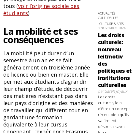
tous (
voir l’origine sociale des
étudiants
).
ACTUALITÉS
CULTURELLES
CULTURE & ARTS
La mobilité et ses
3 NOVEMBRE 2024
Les droits
conséquences
culturels:
nouveau
La mobilité peut durer d’un
leitmotiv
semestre à un an et se fait
des
généralement en troisième année
politiques et
de licence ou bien en master. Elle
institutions
permet aux étudiants d’agrandir
culturelles
leur champ d’étude, de découvrir
par
Sarah Joyaux
des matières n’existant pas dans
Les droits
leur pays d’origine et des manières
culturels, loin
d’être un concept
de travailler qui diffèrent tout en
récent bien qu’ils
gardant une formation
s’affirment
équivalente à leur cursus.
désormais avec
Cependant, l’expérience Erasmus
force,