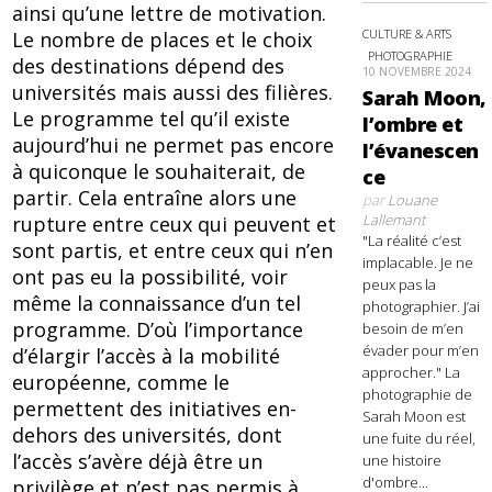
ainsi qu’une lettre de motivation.
CULTURE & ARTS
Le nombre de places et le choix
PHOTOGRAPHIE
des destinations dépend des
10 NOVEMBRE 2024
universités mais aussi des filières.
Sarah Moon,
Le programme tel qu’il existe
l’ombre et
aujourd’hui ne permet pas encore
l’évanescen
à quiconque le souhaiterait, de
ce
partir. Cela entraîne alors une
par
Louane
Lallemant
rupture entre ceux qui peuvent et
"La réalité c’est
sont partis, et entre ceux qui n’en
implacable. Je ne
ont pas eu la possibilité, voir
peux pas la
même la connaissance d’un tel
photographier. J’ai
programme. D’où l’importance
besoin de m’en
évader pour m’en
d’élargir l’accès à la mobilité
approcher." La
européenne, comme le
photographie de
permettent des initiatives en-
Sarah Moon est
dehors des universités, dont
une fuite du réel,
l’accès s’avère déjà être un
une histoire
d'ombre...
privilège et n’est pas permis à