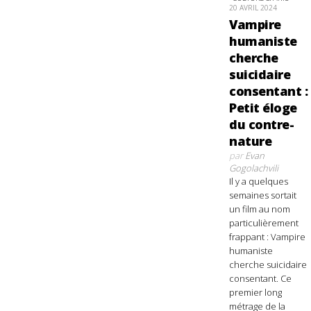
20 AVRIL 2024
Vampire
humaniste
cherche
suicidaire
consentant :
Petit éloge
du contre-
nature
par
Evan
Gogolachvili
Il y a quelques
semaines sortait
un film au nom
particulièrement
frappant : Vampire
humaniste
cherche suicidaire
consentant. Ce
premier long
métrage de la