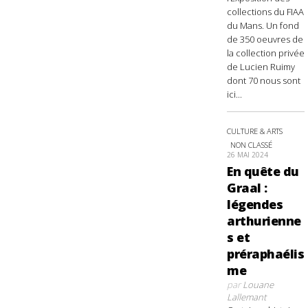
collections du FIAA
du Mans. Un fond
de 350 oeuvres de
la collection privée
de Lucien Ruimy
dont 70 nous sont
ici...
CULTURE & ARTS
NON CLASSÉ
26 MAI 2024
En quête du
Graal :
légendes
arthurienne
s et
préraphaélis
me
par
Louane
Lallemant