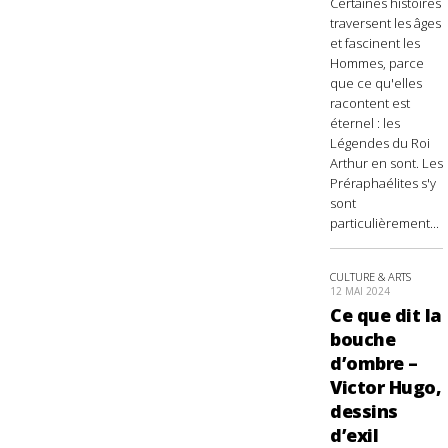
Certaines histoires
traversent les âges
et fascinent les
Hommes, parce
que ce qu'elles
racontent est
éternel : les
Légendes du Roi
Arthur en sont. Les
Préraphaélites s'y
sont
particulièrement...
CULTURE & ARTS
12 MAI 2024
Ce que dit la
bouche
d’ombre –
Victor Hugo,
dessins
d’exil