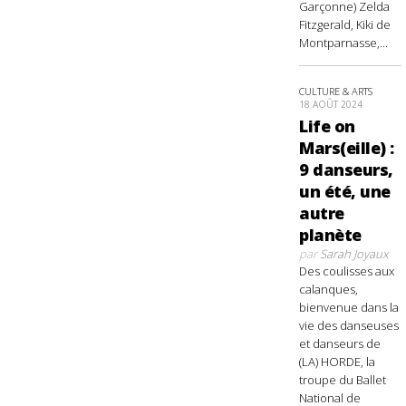
Garçonne) Zelda
Fitzgerald, Kiki de
Montparnasse,...
CULTURE & ARTS
18 AOÛT 2024
Life on
Mars(eille) :
9 danseurs,
un été, une
autre
planète
par
Sarah Joyaux
Des coulisses aux
calanques,
bienvenue dans la
vie des danseuses
et danseurs de
(LA) HORDE, la
troupe du Ballet
National de