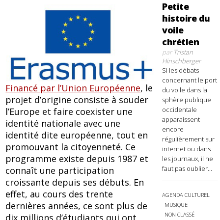
Petite
histoire du
voile
chrétien
par
Tristan
Hinschberger
Si les débats
concernant le port
Financé par l’Union Européenne
, le
du voile dans la
projet d’origine consiste à souder
sphère publique
occidentale
l’Europe et faire coexister une
apparaissent
identité nationale avec une
encore
identité dite européenne, tout en
régulièrement sur
promouvant la citoyenneté. Ce
internet ou dans
programme existe depuis 1987 et
les journaux, il ne
faut pas oublier...
connaît une participation
croissante depuis ses débuts. En
effet, au cours des trente
AGENDA CULTUREL
dernières années, ce sont plus de
MUSIQUE
NON CLASSÉ
dix millions d’étudiants qui ont