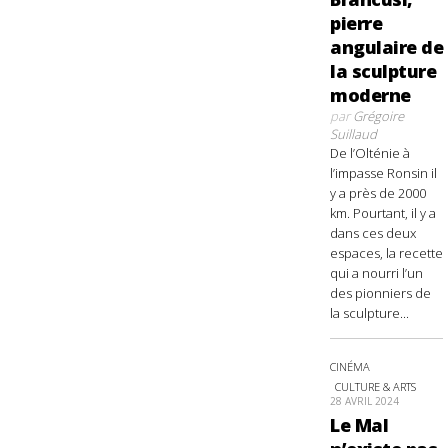
pierre
angulaire de
la sculpture
moderne
par
Grégoire
Suillaud
De l’Olténie à
l’impasse Ronsin il
y a près de 2000
km. Pourtant, il y a
dans ces deux
espaces, la recette
qui a nourri l’un
des pionniers de
la sculpture...
CINÉMA
CULTURE & ARTS
28 AVRIL 2024
Le Mal