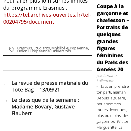
Pour aller plus loin sur les limites
Coupe à la
du programme Erasmus :
garçonne et
https://tel.archives-ouvertes.fr/tel-
charleston –
00204795/document
Portraits de
quelques
grandes
figures
Erasmus
,
Etudiants
,
Mobilité européenne
,
Étiquettes
Union Européenne
,
Universités
féminines
du Paris des
Années 20
par
Louane
Lallemant
←
La revue de presse matinale du
- Il faut en prendre
Tote Bag – 13/09/21
ton parti, maman.
Depuis la guerre,
→
Le classique de la semaine :
nous sommes
Madame Bovary, Gustave
toutes devenues,
Flaubert
plus ou moins, des
garçonnes ! (Victor
Margueritte, La