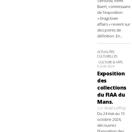
Seroussi, Rémi
Baert, commissaire
de l’exposition
« Dragclown
affairs » revient sur
des points de
définition. En...
ACTUALITÉS
CULTURELLES
CULTURE & ARTS
9 JUIN 2024
Exposition
des
collections
du FIAA du
Mans.
par
Anaë Leffray
Du 24 mai au 13
octobre 2024,
découvrez
l’Exposition des