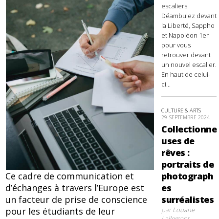
escaliers.
Déambulez devant
la Liberté, Sappho
et Napoléon 1er
pour vous
retrouver devant
un nouvel escalier.
En haut de celui-
ci...
CULTURE & ARTS
29 SEPTEMBRE 2024
Collectionne
uses de
rêves :
portraits de
Ce cadre de communication et
photograph
d’échanges à travers l’Europe est
es
un facteur de prise de conscience
surréalistes
pour les étudiants de leur
par
Louane
Lallemant