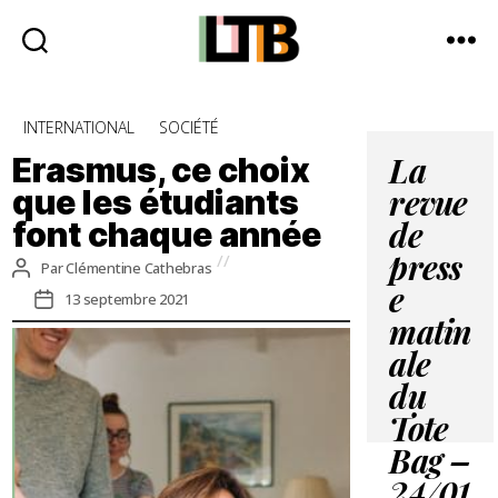
Le
Tote
Catégories
INTERNATIONAL
SOCIÉTÉ
Bag
-
Erasmus, ce choix
La
Média
que les étudiants
revue
d'information
font chaque année
quotidienne
de
press
Auteur
Par
Clémentine Cathebras
de
Date
e
13 septembre 2021
l’article
de
matin
l’article
ale
du
Tote
Bag –
24/01