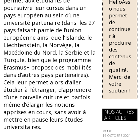
b
sk
permet aux étudiants de
HelloAss
pour une
o
y
poursuivre leur cursus dans un
régularisati
o nous
on,
pays européen au sein d’une
permet
o
passant de
de
université partenaire (dans les 27
trois...
k
continue
pays faisant partie de l’union
r à
européenne ainsi que l’Islande, le
produire
Liechtenstein, la Norvège, la
des
Macédoine du Nord, la Serbie et la
contenus
Turquie, bien que le programme
de
Erasmus+ propose des mobilités
qualité.
dans d’autres pays partenaires).
Merci de
Cela leur permet alors d’aller
votre
étudier à l’étranger, d’apprendre
soutien !
d’une nouvelle culture et parfois
même d’élargir les notions
NOS AUTRES
apprises en cours, sans avoir à
ARTICLES
mettre en pause leurs études
universitaires.
MODE
14 OCTOBRE 2021