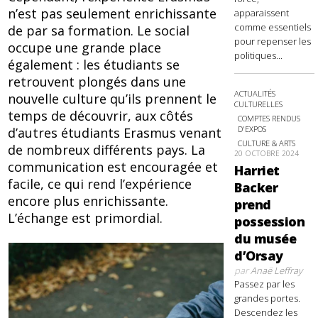
n’est pas seulement enrichissante
apparaissent
comme essentiels
de par sa formation. Le social
pour repenser les
occupe une grande place
politiques...
également : les étudiants se
retrouvent plongés dans une
ACTUALITÉS
nouvelle culture qu’ils prennent le
CULTURELLES
temps de découvrir, aux côtés
COMPTES RENDUS
D'EXPOS
d’autres étudiants Erasmus venant
CULTURE & ARTS
de nombreux différents pays. La
20 OCTOBRE 2024
communication est encouragée et
Harriet
facile, ce qui rend l’expérience
Backer
encore plus enrichissante.
prend
L’échange est primordial.
possession
du musée
d’Orsay
par
Anaë Leffray
Passez par les
grandes portes.
Descendez les