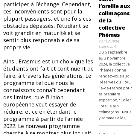
participer à l’échange. Cependant,
l’oreille aux
ces inconvénients sont pour la
colimaçons
plupart passagers, et une fois ces
de la
obstacles dépassés, l’étudiant se
collective
voit grandir en maturité et se
Phèmes
sentir plus responsable de sa
par
Louane
Lallemant
propre vie.
Du 6 septembre
au 3 novembre
Ainsi, Erasmus est un choix que les
2024, la collective
étudiants ont fait et continuent de
Phèmes donne
faire, à travers les générations. Le
rendez-vous aux
programme tel que nous le
Réserves du FRAC
Île-de-France pour
connaissons connaît cependant
sa première
des limites, que l’Union
exposition, "Coller
européenne veut essayer de
l'oreille aux
réduire, et ce en étendant le
colimaçons". Nous
programme à partir de l’année
y sommes allés,...
2022. Le nouveau programme
cherche à se montrer plus inclusif,
ACTUALITÉS