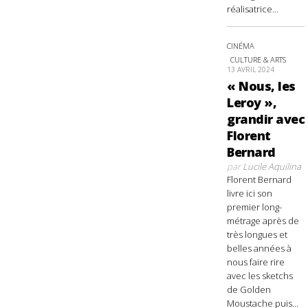
réalisatrice...
CINÉMA
CULTURE & ARTS
13 AVRIL 2024
« Nous, les
Leroy »,
grandir avec
Florent
Bernard
par
Lucile Aquilina
Florent Bernard
livre ici son
premier long-
métrage après de
très longues et
belles années à
nous faire rire
avec les sketchs
de Golden
Moustache puis...