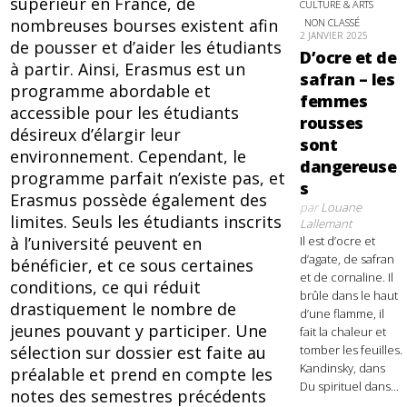
supérieur en France, de
CULTURE & ARTS
nombreuses bourses existent afin
NON CLASSÉ
2 JANVIER 2025
de pousser et d’aider les étudiants
D’ocre et de
à partir. Ainsi, Erasmus est un
safran – les
programme abordable et
femmes
accessible pour les étudiants
rousses
désireux d’élargir leur
sont
environnement. Cependant, le
dangereuse
programme parfait n’existe pas, et
s
Erasmus possède également des
par
Louane
limites. Seuls les étudiants inscrits
Lallemant
Il est d’ocre et
à l’université peuvent en
d’agate, de safran
bénéficier, et ce sous certaines
et de cornaline. Il
conditions, ce qui réduit
brûle dans le haut
drastiquement le nombre de
d’une flamme, il
jeunes pouvant y participer. Une
fait la chaleur et
tomber les feuilles.
sélection sur dossier est faite au
Kandinsky, dans
préalable et prend en compte les
Du spirituel dans...
notes des semestres précédents