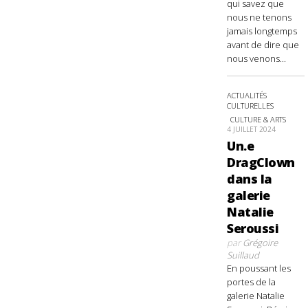
qui savez que
nous ne tenons
jamais longtemps
avant de dire que
nous venons...
ACTUALITÉS
CULTURELLES
CULTURE & ARTS
4 JUILLET 2024
Un.e
DragClown
dans la
galerie
Natalie
Seroussi
par
Grégoire
Suillaud
En poussant les
portes de la
galerie Natalie