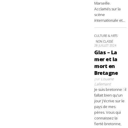
Marseille.
Acclamés sur la
scène
internationale et...
CULTURE & ARTS
NON CLASSÉ
28 JUILLET 2024
Glas – La
mer et la
mort en
Bretagne
par
Louane
Lallemant
Je suis bretonne : il
fallait bien qu'un
jour j'écrive sur le
pays de mes
pères. Vous qui
connaissez la
fierté bretonne,