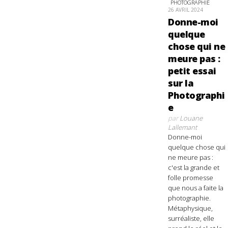
PHOTOGRAPHIE
26 AVRIL 2024
Donne-moi
quelque
chose qui ne
meure pas :
petit essai
sur la
Photographi
e
par
Louane
Lallemant
Donne-moi
quelque chose qui
ne meure pas :
c'est la grande et
folle promesse
que nous a faite la
photographie.
Métaphysique,
surréaliste, elle