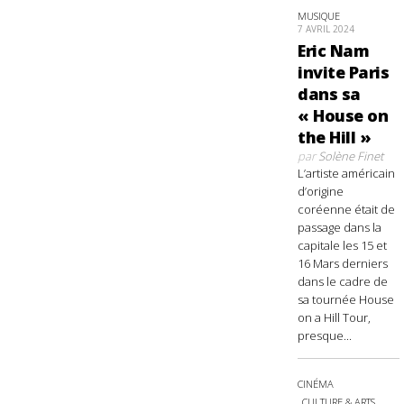
MUSIQUE
7 AVRIL 2024
Eric Nam
invite Paris
dans sa
« House on
the Hill »
par
Solène Finet
L’artiste américain
d’origine
coréenne était de
passage dans la
capitale les 15 et
16 Mars derniers
dans le cadre de
sa tournée House
on a Hill Tour,
presque...
CINÉMA
CULTURE & ARTS