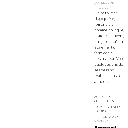
par
Louane
Lallemant
On sait Victor
Hugo poète,
romancier,
homme politique,
orateur : souvent,
on ignore qu'il fut
également un
formidable
dessinateur. Voici
quelques uns de
ses dessins
réalisés dans ses
années...
ACTUALITÉS
CULTURELLES
COMPTES RENDUS
D'EXPOS
CULTURE & ARTS
5 MAI 2024
Brancusi,