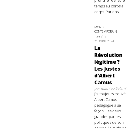
prend le réel et le
temps au corps à
corps. Parlons...
MONDE
CONTEMPORAIN
SOCIÉTÉ
21 AVRIL 2024
La
Révolution
légitime ?
Les Justes
d’Albert
Camus
par
Mathieu Salami
J’ai toujours trouvé
Albert Camus
pédagogue à sa
façon. Les deux
grandes parties
politiques de son