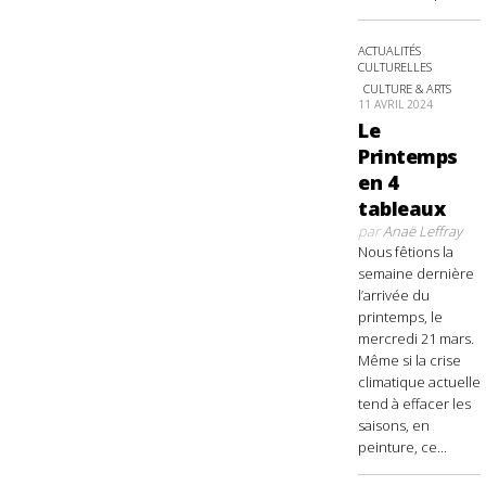
ACTUALITÉS
CULTURELLES
CULTURE & ARTS
11 AVRIL 2024
Le
Printemps
en 4
tableaux
par
Anaë Leffray
Nous fêtions la
semaine dernière
l’arrivée du
printemps, le
mercredi 21 mars.
Même si la crise
climatique actuelle
tend à effacer les
saisons, en
peinture, ce...