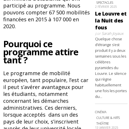
SPECTACLES
participé au programme. Nous
2 FÉVRIER 2025
pouvons compter 67 500 mobilités
Le Louvre et
financées en 2015 à 107 000 en
la Nuit des
2020.
fous
par
Sarah Joyaux
Quelque chose
Pourquoi ce
d’étrange s’est
programme attire
produit il y a deux
semaines sous les
tant ?
célèbres
pyramides du
Le programme de mobilité
Louvre. Le silence
européen, tant populaire, l’est car
qui règne
habituellement
il peut s’avérer avantageux pour
une fois les portes
les étudiants, notamment
du...
concernant les démarches
administratives. Ces derniers,
CINÉMA
lorsque acceptés dans un des
CULTURE & ARTS
pays de leur choix, s’inscrivent
THÉÂTRE
auprès de leur université locale,
13 JANVIER 2025