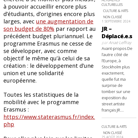
CULTURELLES
à pouvoir accueillir encore plus
CULTURE & ARTS
d’étudiants, d’origines encore plus
NON CLASSÉ
larges, avec
une augmentation de
1 SEPTEMBRE 2024
son budget de 80%
par rapport au
JR –
précédent budget pluriannuel. Le
Déplacé.e.s
programme Erasmus ne cesse de
par
Anaë Leffray
Avant-propos De
se développer, avec comme
l’autre côté de
objectif le même qu’à celui de sa
l’Europe, à
création : le développement d’une
Stockholm plus
union et une solidarité
exactement,
quelle fut ma
européenne.
surprise de
tomber sur une
Toutes les statistiques de la
exposition du
mobilité avec le programme
street artiste
Erasmus :
français JR....
https://www.staterasmus.fr/index.
php
CULTURE & ARTS
NON CLASSÉ
25 AOÛT 2024