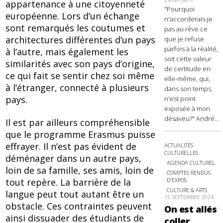
appartenance à une citoyenneté
"Pourquoi
européenne. Lors d’un échange
n'accorderais-je
sont remarqués les coutumes et
pas au rêve ce
architectures différentes d’un pays
que je refuse
parfois à la réalité,
à l’autre, mais également les
soit cette valeur
similarités avec son pays d’origine,
de certitude en
ce qui fait se sentir chez soi même
elle-même, qui,
à l’étranger, connecté à plusieurs
dans son temps,
pays.
n'est point
exposée à mon
désaveu?" André...
Il est par ailleurs compréhensible
que le programme Erasmus puisse
effrayer. Il n’est pas évident de
ACTUALITÉS
CULTURELLES
déménager dans un autre pays,
AGENDA CULTUREL
loin de sa famille, ses amis, loin de
COMPTES RENDUS
D'EXPOS
tout repère. La barrière de la
CULTURE & ARTS
langue peut tout autant être un
15 SEPTEMBRE 2024
obstacle. Ces contraintes peuvent
On est allés
ainsi dissuader des étudiants de
coller