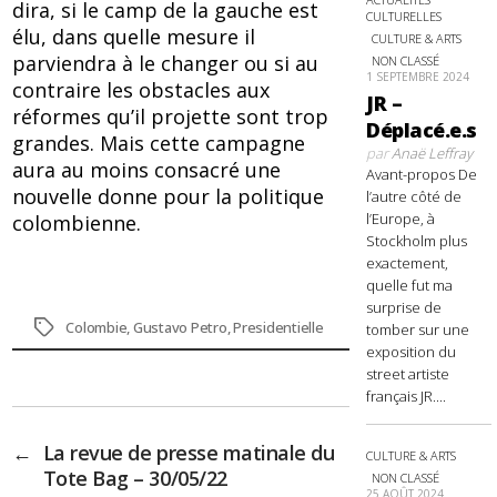
dira, si le camp de la gauche est
CULTURELLES
élu, dans quelle mesure il
CULTURE & ARTS
parviendra à le changer ou si au
NON CLASSÉ
1 SEPTEMBRE 2024
contraire les obstacles aux
JR –
réformes qu’il projette sont trop
Déplacé.e.s
grandes. Mais cette campagne
par
Anaë Leffray
aura au moins consacré une
Avant-propos De
nouvelle donne pour la politique
l’autre côté de
l’Europe, à
colombienne.
Stockholm plus
exactement,
quelle fut ma
surprise de
Étiquettes
Colombie
,
Gustavo Petro
,
Presidentielle
tomber sur une
exposition du
street artiste
français JR....
←
La revue de presse matinale du
CULTURE & ARTS
Tote Bag – 30/05/22
NON CLASSÉ
25 AOÛT 2024