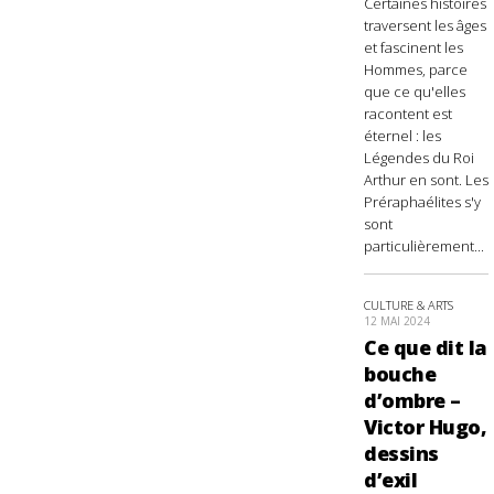
Certaines histoires
traversent les âges
et fascinent les
Hommes, parce
que ce qu'elles
racontent est
éternel : les
Légendes du Roi
Arthur en sont. Les
Préraphaélites s'y
sont
particulièrement...
CULTURE & ARTS
12 MAI 2024
Ce que dit la
bouche
d’ombre –
Victor Hugo,
dessins
d’exil