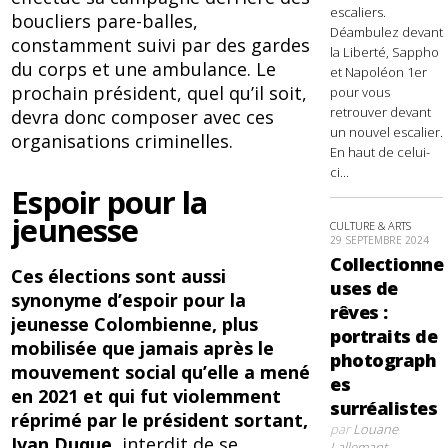
escaliers.
boucliers pare-balles,
Déambulez devant
constamment suivi par des gardes
la Liberté, Sappho
du corps et une ambulance. Le
et Napoléon 1er
prochain président, quel qu’il soit,
pour vous
retrouver devant
devra donc composer avec ces
un nouvel escalier.
organisations criminelles.
En haut de celui-
ci...
Espoir pour la
jeunesse
CULTURE & ARTS
29 SEPTEMBRE 2024
Collectionne
Ces élections sont aussi
uses de
synonyme d’espoir pour la
rêves :
jeunesse Colombienne, plus
portraits de
mobilisée que jamais après le
photograph
mouvement social qu’elle a mené
es
en 2021 et qui fut violemment
surréalistes
réprimé par le président sortant,
par
Louane
Ivan Duque
, interdit de se
Lallemant