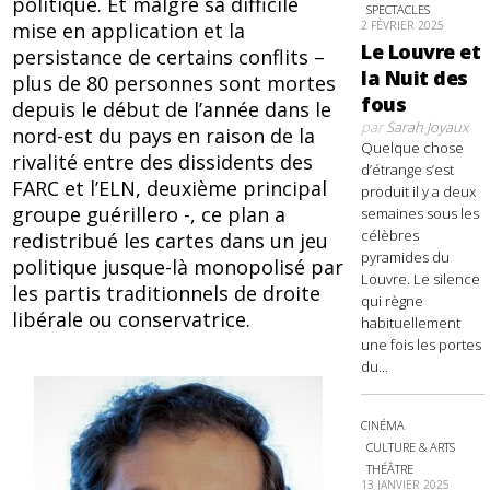
politique. Et malgré sa difficile
SPECTACLES
mise en application et la
2 FÉVRIER 2025
Le Louvre et
persistance de certains conflits –
la Nuit des
plus de 80 personnes sont mortes
fous
depuis le début de l’année dans le
par
Sarah Joyaux
nord-est du pays en raison de la
Quelque chose
rivalité entre des dissidents des
d’étrange s’est
FARC et l’ELN, deuxième principal
produit il y a deux
groupe guérillero -, ce plan a
semaines sous les
célèbres
redistribué les cartes dans un jeu
pyramides du
politique jusque-là monopolisé par
Louvre. Le silence
les partis traditionnels de droite
qui règne
libérale ou conservatrice.
habituellement
une fois les portes
du...
CINÉMA
CULTURE & ARTS
THÉÂTRE
13 JANVIER 2025