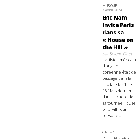
MUSIQUE
7 AVRIL 2024
Eric Nam
invite Paris
dans sa
« House on
the Hill »
par
Solène Finet
L’artiste américain
d’origine
coréenne était de
passage dans la
capitale les 15 et
16 Mars derniers
dans le cadre de
sa tournée House
on a Hill Tour,
presque...
CINÉMA
CULTURE & ARTS