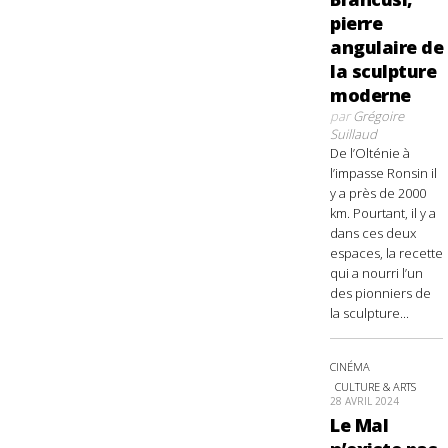
pierre
angulaire de
la sculpture
moderne
par
Grégoire
Suillaud
De l’Olténie à
l’impasse Ronsin il
y a près de 2000
km. Pourtant, il y a
dans ces deux
espaces, la recette
qui a nourri l’un
des pionniers de
la sculpture...
CINÉMA
CULTURE & ARTS
28 AVRIL 2024
Le Mal