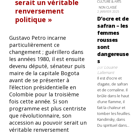
serait un véritable
CULTURE & ARTS
NON CLASSÉ
renversement
2 JANVIER 2025
politique
D’ocre et de
safran – les
femmes
Gustavo Petro incarne
rousses
particulièrement ce
sont
changement ; guérillero dans
dangereuse
les années 1980, il est ensuite
s
devenu député, sénateur puis
par
Louane
maire de la capitale Bogota
Lallemant
Il est d’ocre et
avant de se présenter à
d’agate, de safran
l’élection présidentielle en
et de cornaline. Il
Colombie pour la troisième
brûle dans le haut
fois cette année. Si son
d’une flamme, il
fait la chaleur et
programme est plus centriste
tomber les feuilles.
que révolutionnaire, son
Kandinsky, dans
accession au pouvoir serait un
Du spirituel dans...
véritable renversement