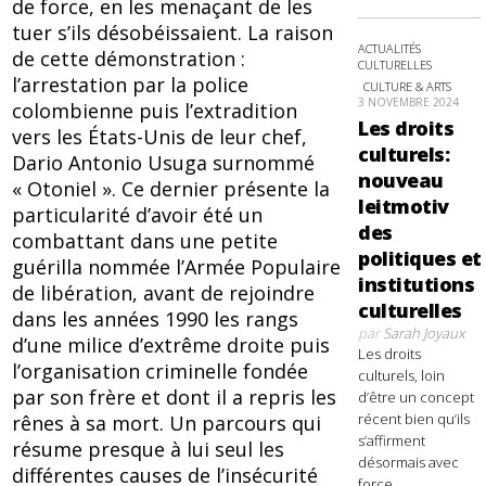
de force, en les menaçant de les
tuer s’ils désobéissaient. La raison
ACTUALITÉS
de cette démonstration :
CULTURELLES
l’arrestation par la police
CULTURE & ARTS
3 NOVEMBRE 2024
colombienne puis l’extradition
Les droits
vers les États-Unis de leur chef,
culturels:
Dario Antonio Usuga surnommé
nouveau
« Otoniel ». Ce dernier présente la
leitmotiv
particularité d’avoir été un
des
combattant dans une petite
politiques et
guérilla nommée l’Armée Populaire
institutions
de libération, avant de rejoindre
culturelles
dans les années 1990 les rangs
par
Sarah Joyaux
d’une milice d’extrême droite puis
Les droits
l’organisation criminelle fondée
culturels, loin
par son frère et dont il a repris les
d’être un concept
récent bien qu’ils
rênes à sa mort. Un parcours qui
s’affirment
résume presque à lui seul les
désormais avec
différentes causes de l’insécurité
force,