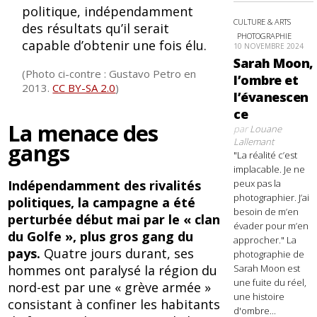
politique, indépendamment
CULTURE & ARTS
des résultats qu’il serait
PHOTOGRAPHIE
capable d’obtenir une fois élu.
10 NOVEMBRE 2024
Sarah Moon,
(Photo ci-contre : Gustavo Petro en
l’ombre et
2013.
CC BY-SA 2.0
)
l’évanescen
ce
La menace des
par
Louane
Lallemant
gangs
"La réalité c’est
implacable. Je ne
peux pas la
Indépendamment des rivalités
photographier. J’ai
politiques, la campagne a été
besoin de m’en
perturbée début mai par le « clan
évader pour m’en
du Golfe », plus gros gang du
approcher." La
pays.
Quatre jours durant, ses
photographie de
Sarah Moon est
hommes ont paralysé la région du
une fuite du réel,
nord-est par une « grève armée »
une histoire
consistant à confiner les habitants
d'ombre...