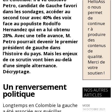
HelloAss
pour une
o
y
Petro, candidat de Gauche favori
régularisati
o nous
dans les sondages, accéder au
on,
permet
o
passant de
second tour avec 40% des voix
de
k
trois...
continue
face au populiste Rodolfo
r à
Hernandez qui en a lui obtenu
produire
28%. Avec une telle avance, M.
des
Petro pourrait devenir le premier
contenus
président de gauche dans
de
l’histoire du pays. Mais les enjeux
qualité.
de ce scrutin vont bien au-delà
Merci de
d’une simple alternance.
votre
Décryptage.
soutien !
Un renversement
NOS AUTRES
politique
ARTICLES
Longtemps en Colombie la gauche
MODE
14 OCTOBRE 2021
a été associée aux guérillas