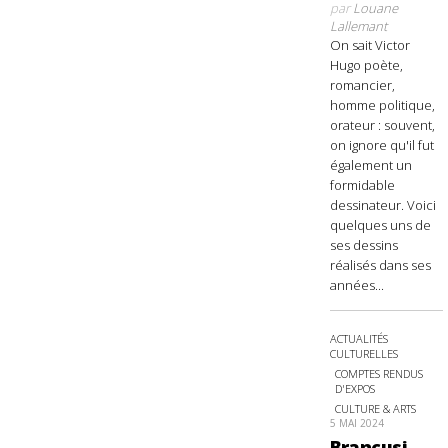
par
Louane
Lallemant
On sait Victor
Hugo poète,
romancier,
homme politique,
orateur : souvent,
on ignore qu'il fut
également un
formidable
dessinateur. Voici
quelques uns de
ses dessins
réalisés dans ses
années...
ACTUALITÉS
CULTURELLES
COMPTES RENDUS
D'EXPOS
CULTURE & ARTS
5 MAI 2024
Brancusi,