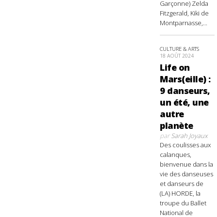
Garçonne) Zelda
Fitzgerald, Kiki de
Montparnasse,...
CULTURE & ARTS
18 AOÛT 2024
Life on
Mars(eille) :
9 danseurs,
un été, une
autre
planète
par
Sarah Joyaux
Des coulisses aux
calanques,
bienvenue dans la
vie des danseuses
et danseurs de
(LA) HORDE, la
troupe du Ballet
National de