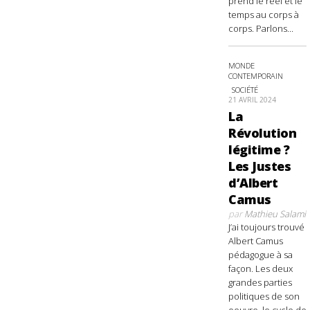
prend le réel et le
temps au corps à
corps. Parlons...
MONDE
CONTEMPORAIN
SOCIÉTÉ
21 AVRIL 2024
La
Révolution
légitime ?
Les Justes
d’Albert
Camus
par
Mathieu Salami
J’ai toujours trouvé
Albert Camus
pédagogue à sa
façon. Les deux
grandes parties
politiques de son