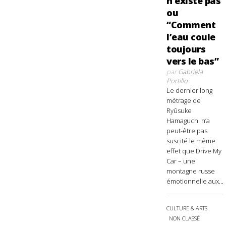
n’existe pas
ou
“Comment
l’eau coule
toujours
vers le bas”
par
Gabriela
Portillo
Le dernier long
métrage de
Ryûsuke
Hamaguchi n’a
peut-être pas
suscité le même
effet que Drive My
Car – une
montagne russe
émotionnelle aux...
CULTURE & ARTS
NON CLASSÉ