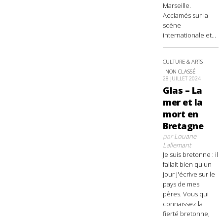
Marseille.
Acclamés sur la
scène
internationale et...
CULTURE & ARTS
NON CLASSÉ
28 JUILLET 2024
Glas – La
mer et la
mort en
Bretagne
par
Louane
Lallemant
Je suis bretonne : il
fallait bien qu'un
jour j'écrive sur le
pays de mes
pères. Vous qui
connaissez la
fierté bretonne,