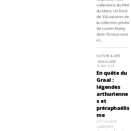
collections du FIAA
du Mans. Un fond
de 350 oeuvres de
la collection privée
de Lucien Ruimy
dont 70 nous sont
ici...
CULTURE & ARTS
NON CLASSÉ
26 MAI 2024
En quête du
Graal :
légendes
arthurienne
s et
préraphaélis
me
par
Louane
Lallemant