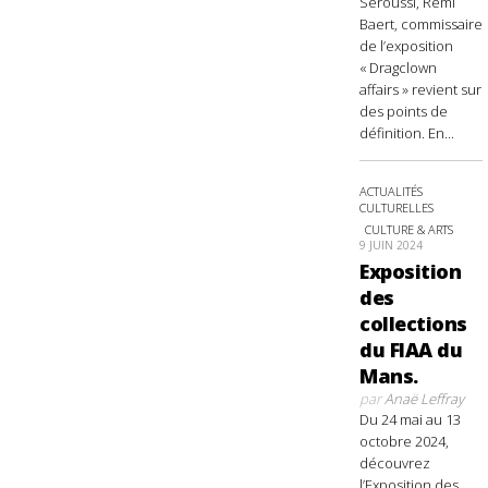
Seroussi, Rémi
Baert, commissaire
de l’exposition
« Dragclown
affairs » revient sur
des points de
définition. En...
ACTUALITÉS
CULTURELLES
CULTURE & ARTS
9 JUIN 2024
Exposition
des
collections
du FIAA du
Mans.
par
Anaë Leffray
Du 24 mai au 13
octobre 2024,
découvrez
l’Exposition des