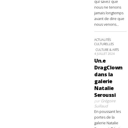
qui savez que
nous ne tenons
jamais longtemps
avant de dire que
nous venons...
ACTUALITÉS
CULTURELLES
CULTURE & ARTS
4 JUILLET 2024
Un.e
DragClown
dans la
galerie
Natalie
Seroussi
par
Grégoire
Suillaud
En poussant les
portes de la
galerie Natalie