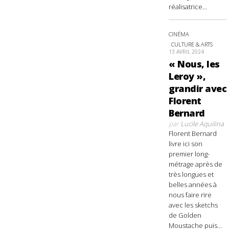
réalisatrice...
CINÉMA
CULTURE & ARTS
13 AVRIL 2024
« Nous, les
Leroy »,
grandir avec
Florent
Bernard
par
Lucile Aquilina
Florent Bernard
livre ici son
premier long-
métrage après de
très longues et
belles années à
nous faire rire
avec les sketchs
de Golden
Moustache puis...