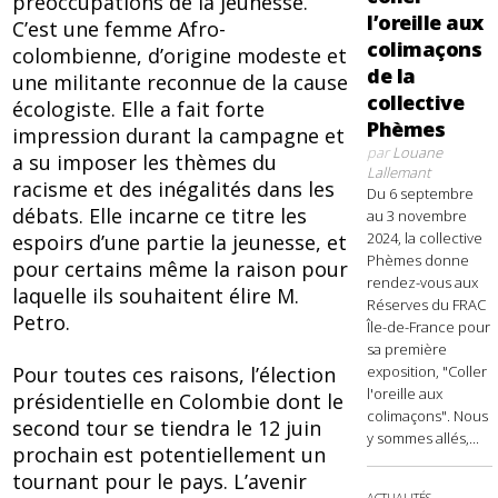
préoccupations de la jeunesse.
l’oreille aux
C’est une femme Afro-
colimaçons
colombienne, d’origine modeste et
de la
une militante reconnue de la cause
collective
écologiste. Elle a fait forte
Phèmes
impression durant la campagne et
par
Louane
a su imposer les thèmes du
Lallemant
racisme et des inégalités dans les
Du 6 septembre
débats. Elle incarne ce titre les
au 3 novembre
2024, la collective
espoirs d’une partie la jeunesse, et
Phèmes donne
pour certains même la raison pour
rendez-vous aux
laquelle ils souhaitent élire M.
Réserves du FRAC
Petro.
Île-de-France pour
sa première
Pour toutes ces raisons, l’élection
exposition, "Coller
l'oreille aux
présidentielle en Colombie dont le
colimaçons". Nous
second tour se tiendra le 12 juin
y sommes allés,...
prochain est potentiellement un
tournant pour le pays. L’avenir
ACTUALITÉS