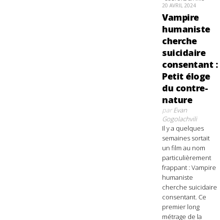
20 AVRIL 2024
Vampire
humaniste
cherche
suicidaire
consentant :
Petit éloge
du contre-
nature
par
Evan
Gogolachvili
Il y a quelques
semaines sortait
un film au nom
particulièrement
frappant : Vampire
humaniste
cherche suicidaire
consentant. Ce
premier long
métrage de la