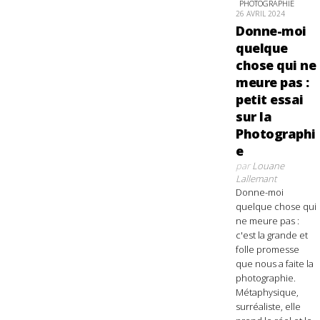
PHOTOGRAPHIE
26 AVRIL 2024
Donne-moi
quelque
chose qui ne
meure pas :
petit essai
sur la
Photographi
e
par
Louane
Lallemant
Donne-moi
quelque chose qui
ne meure pas :
c'est la grande et
folle promesse
que nous a faite la
photographie.
Métaphysique,
surréaliste, elle