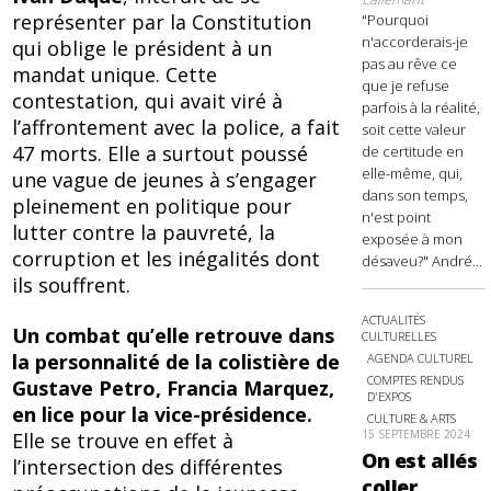
représenter par la Constitution
"Pourquoi
n'accorderais-je
qui oblige le président à un
pas au rêve ce
mandat unique. Cette
que je refuse
contestation, qui avait viré à
parfois à la réalité,
l’affrontement avec la police, a fait
soit cette valeur
47 morts. Elle a surtout poussé
de certitude en
elle-même, qui,
une vague de jeunes à s’engager
dans son temps,
pleinement en politique pour
n'est point
lutter contre la pauvreté, la
exposée à mon
corruption et les inégalités dont
désaveu?" André...
ils souffrent.
ACTUALITÉS
Un combat qu’elle retrouve dans
CULTURELLES
la personnalité de la colistière de
AGENDA CULTUREL
COMPTES RENDUS
Gustave Petro, Francia Marquez,
D'EXPOS
en lice pour la vice-présidence.
CULTURE & ARTS
15 SEPTEMBRE 2024
Elle se trouve en effet à
On est allés
l’intersection des différentes
coller