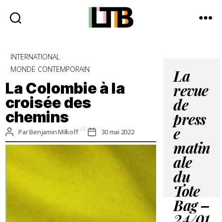
Le
Tote
Catégories
INTERNATIONAL
Bag
MONDE CONTEMPORAIN
-
La
Média
La Colombie à la
revue
d'information
croisée des
quotidienne
de
chemins
press
Auteur
Date
Par
Benjamin Milkoff
30 mai 2022
e
de
de
matin
l’article
l’article
ale
du
Tote
Bag –
24/01