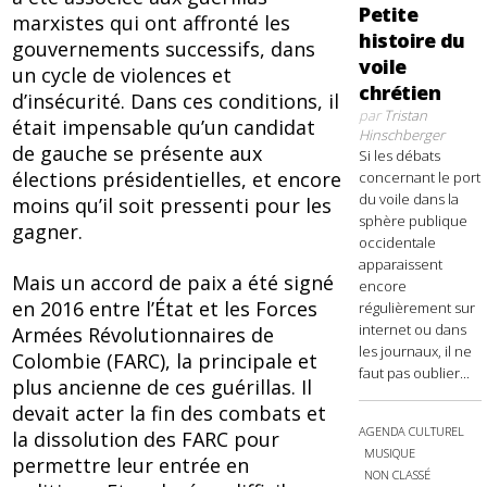
Petite
marxistes qui ont affronté les
histoire du
gouvernements successifs, dans
voile
un cycle de violences et
chrétien
d’insécurité. Dans ces conditions, il
par
Tristan
était impensable qu’un candidat
Hinschberger
de gauche se présente aux
Si les débats
élections présidentielles, et encore
concernant le port
du voile dans la
moins qu’il soit pressenti pour les
sphère publique
gagner.
occidentale
apparaissent
Mais un accord de paix a été signé
encore
en 2016 entre l’État et les Forces
régulièrement sur
internet ou dans
Armées Révolutionnaires de
les journaux, il ne
Colombie (FARC), la principale et
faut pas oublier...
plus ancienne de ces guérillas. Il
devait acter la fin des combats et
AGENDA CULTUREL
la dissolution des FARC pour
MUSIQUE
permettre leur entrée en
NON CLASSÉ