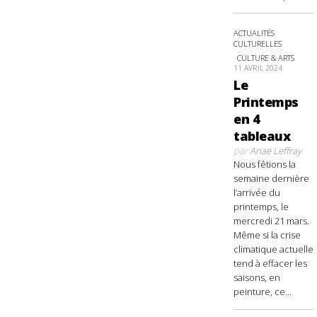
ACTUALITÉS
CULTURELLES
CULTURE & ARTS
11 AVRIL 2024
Le
Printemps
en 4
tableaux
par
Anaë Leffray
Nous fêtions la
semaine dernière
l’arrivée du
printemps, le
mercredi 21 mars.
Même si la crise
climatique actuelle
tend à effacer les
saisons, en
peinture, ce...