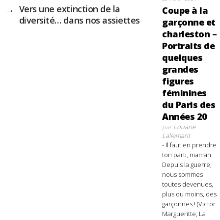
→
Vers une extinction de la
Coupe à la
diversité… dans nos assiettes
garçonne et
charleston –
Portraits de
quelques
grandes
figures
féminines
du Paris des
Années 20
par
Louane
Lallemant
- Il faut en prendre
ton parti, maman.
Depuis la guerre,
nous sommes
toutes devenues,
plus ou moins, des
garçonnes ! (Victor
Margueritte, La