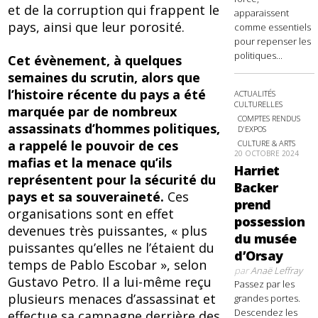
et de la corruption qui frappent le
apparaissent
pays, ainsi que leur porosité.
comme essentiels
pour repenser les
politiques...
Cet évènement, à quelques
semaines du scrutin, alors que
l’histoire récente du pays a été
ACTUALITÉS
CULTURELLES
marquée par de nombreux
COMPTES RENDUS
assassinats d’hommes politiques,
D'EXPOS
a rappelé le pouvoir de ces
CULTURE & ARTS
20 OCTOBRE 2024
mafias et la menace qu’ils
Harriet
représentent pour la sécurité du
Backer
pays et sa souveraineté.
Ces
prend
organisations sont en effet
possession
devenues très puissantes, « plus
du musée
puissantes qu’elles ne l’étaient du
d’Orsay
temps de Pablo Escobar », selon
par
Anaë Leffray
Gustavo Petro. Il a lui-même reçu
Passez par les
plusieurs menaces d’assassinat et
grandes portes.
Descendez les
effectue sa campagne derrière des