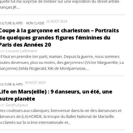
quelle fut ma surprise de tomber sur une exposition du street artiste
français JR....
25 AOÛT 2024
CULTURE & ARTS
NON CLASSÉ
Coupe à la garçonne et charleston – Portraits
de quelques grandes figures féminines du
Paris des Années 20
par
Louane Lallemant
- Il faut en prendre ton parti, maman. Depuis la guerre, nous sommes
toutes devenues, plus ou moins, des garçonnes ! (Victor Margueritte, La
Garçonne) Zelda Fitzgerald, Kiki de Montparnasse,...
18 AOÛT 2024
CULTURE & ARTS
Life on Mars(eille) : 9 danseurs, un été, une
autre planète
par
Sarah Joyaux
Des coulisses aux calanques, bienvenue dans la vie des danseuses et
danseurs de (LA) HORDE, la troupe du Ballet National de Marseille.
Acclamés sur la scène internationale et...