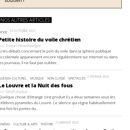
soutien !
NOS AUTRES ARTICLES
14 OCTOBRE 2021
MODE
Petite histoire du voile chrétien
par
Tristan Hinschberger
Si les débats concernant le port du voile dans la sphère publique
occidentale apparaissent encore régulièrement sur internet ou dans
les journaux, il ne faut pas oublier...
2 FÉVRIER 2025
AGENDA CULTUREL
MUSIQUE
NON CLASSÉ
SPECTACLES
Le Louvre et la Nuit des fous
par
Sarah Joyaux
Quelque chose d’étrange s’est produit il y a deux semaines sous les
célèbres pyramides du Louvre. Le silence qui règne habituellement
une fois les portes du...
13 JANVIER 2025
CINÉMA
CULTURE & ARTS
THÉÂTRE