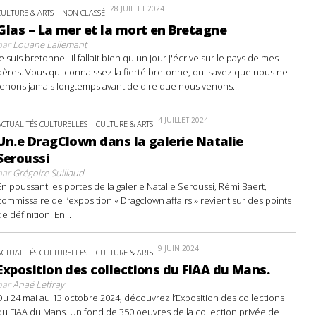
28 JUILLET 2024
CULTURE & ARTS
NON CLASSÉ
Glas – La mer et la mort en Bretagne
par
Louane Lallemant
Je suis bretonne : il fallait bien qu'un jour j'écrive sur le pays de mes
pères. Vous qui connaissez la fierté bretonne, qui savez que nous ne
tenons jamais longtemps avant de dire que nous venons...
4 JUILLET 2024
ACTUALITÉS CULTURELLES
CULTURE & ARTS
Un.e DragClown dans la galerie Natalie
Seroussi
par
Grégoire Suillaud
En poussant les portes de la galerie Natalie Seroussi, Rémi Baert,
commissaire de l’exposition « Dragclown affairs » revient sur des points
de définition. En...
9 JUIN 2024
ACTUALITÉS CULTURELLES
CULTURE & ARTS
Exposition des collections du FIAA du Mans.
par
Anaë Leffray
Du 24 mai au 13 octobre 2024, découvrez l’Exposition des collections
du FIAA du Mans. Un fond de 350 oeuvres de la collection privée de