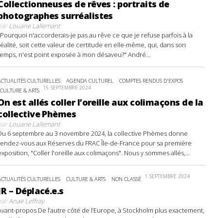
Collectionneuses de rêves : portraits de
photographes surréalistes
par
Louane Lallemant
"Pourquoi n'accorderais-je pas au rêve ce que je refuse parfois à la
réalité, soit cette valeur de certitude en elle-même, qui, dans son
temps, n'est point exposée à mon désaveu?" André...
ACTUALITÉS CULTURELLES
AGENDA CULTUREL
COMPTES RENDUS D'EXPOS
15 SEPTEMBRE 2024
CULTURE & ARTS
On est allés coller l’oreille aux colimaçons de la
collective Phèmes
par
Louane Lallemant
Du 6 septembre au 3 novembre 2024, la collective Phèmes donne
rendez-vous aux Réserves du FRAC Île-de-France pour sa première
exposition, "Coller l'oreille aux colimaçons". Nous y sommes allés,...
1 SEPTEMBRE 2024
ACTUALITÉS CULTURELLES
CULTURE & ARTS
NON CLASSÉ
JR – Déplacé.e.s
par
Anaë Leffray
Avant-propos De l’autre côté de l’Europe, à Stockholm plus exactement,