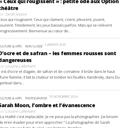
« Ceux qui rougissent » : petite ode aux Option
théâtre
par
Sarah Joyaux
Ceux qui rougissent. Ceux qui clament, crient, pleurent, jouent,
sourient. Timidement, les yeux baissés parfois. Mais qui se relèvent
progressivement. Bienvenue au cœur de...
2 JANVIER 2025
CULTURE & ARTS
NON CLASSÉ
D’ocre et de safran – les femmes rousses sont
dangereuses
par
Louane Lallemant
Il est d’ocre et d’agate, de safran et de cornaline. Il brûle dans le haut
d’une flamme, il fait la chaleur et tomber les feuilles. Kandinsky, dans Du
spirituel dans...
10 NOVEMBRE 2024
CULTURE & ARTS
PHOTOGRAPHIE
Sarah Moon, l’ombre et l’évanescence
par
Louane Lallemant
"La réalité c’est implacable. Je ne peux pas la photographier. J’ai besoin
de m’en évader pour m’en approcher." La photographie de Sarah
Moon est une fuite du réel, une histoire d'ombre...