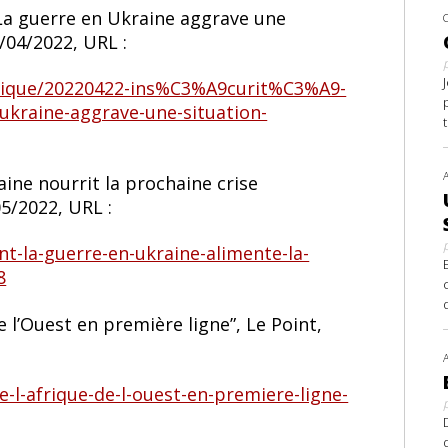
 «La guerre en Ukraine aggrave une
2/04/2022, URL :
afrique/20220422-ins%C3%A9curit%C3%A9-
-ukraine-aggrave-une-situation-
ine nourrit la prochaine crise
05/2022, URL :
t-la-guerre-en-ukraine-alimente-la-
8
de l’Ouest en première ligne”, Le Point,
e-l-afrique-de-l-ouest-en-premiere-ligne-