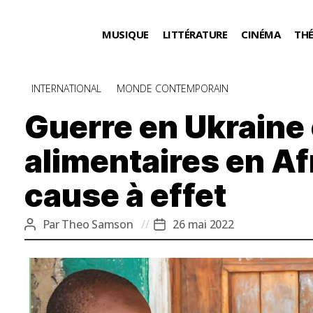
MUSIQUE
LITTÉRATURE
CINÉMA
TH
Catégories
INTERNATIONAL
MONDE CONTEMPORAIN
Guerre en Ukraine 
alimentaires en Afr
cause à effet
Par
Theo Samson
26 mai 2022
Auteur
Date
de
de
l’article
l’article