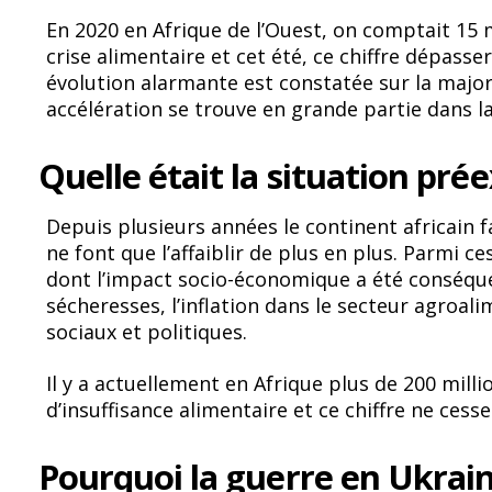
ac
u
En 2020 en Afrique de l’Ouest, on comptait 15 
e
e
crise alimentaire et cet été, ce chiffre dépass
b
sk
évolution alarmante est constatée sur la majori
o
y
accélération se trouve en grande partie dans la
o
Quelle était la situation pré
k
Depuis plusieurs années le continent africain f
ne font que l’affaiblir de plus en plus. Parmi c
dont l’impact socio-économique a été conséqu
sécheresses, l’inflation dans le secteur agroal
sociaux et politiques.
Il y a actuellement en Afrique plus de 200 mill
d’insuffisance alimentaire et ce chiffre ne cess
Pourquoi la guerre en Ukrain