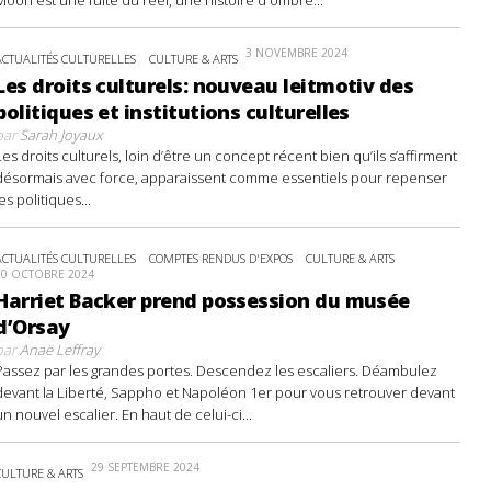
3 NOVEMBRE 2024
ACTUALITÉS CULTURELLES
CULTURE & ARTS
Les droits culturels: nouveau leitmotiv des
politiques et institutions culturelles
par
Sarah Joyaux
Les droits culturels, loin d’être un concept récent bien qu’ils s’affirment
désormais avec force, apparaissent comme essentiels pour repenser
les politiques...
ACTUALITÉS CULTURELLES
COMPTES RENDUS D'EXPOS
CULTURE & ARTS
20 OCTOBRE 2024
Harriet Backer prend possession du musée
d’Orsay
par
Anaë Leffray
Passez par les grandes portes. Descendez les escaliers. Déambulez
devant la Liberté, Sappho et Napoléon 1er pour vous retrouver devant
un nouvel escalier. En haut de celui-ci...
29 SEPTEMBRE 2024
CULTURE & ARTS