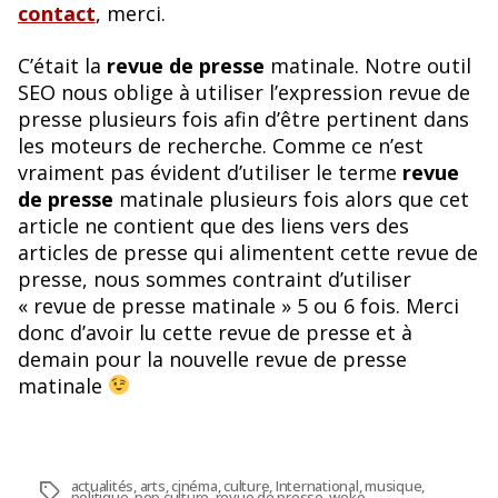
contact
, merci.
C’était la
revue de presse
matinale. Notre outil
SEO nous oblige à utiliser l’expression revue de
presse plusieurs fois afin d’être pertinent dans
les moteurs de recherche. Comme ce n’est
vraiment pas évident d’utiliser le terme
revue
de presse
matinale plusieurs fois alors que cet
article ne contient que des liens vers des
articles de presse qui alimentent cette revue de
presse, nous sommes contraint d’utiliser
« revue de presse matinale » 5 ou 6 fois. Merci
donc d’avoir lu cette revue de presse et à
demain pour la nouvelle revue de presse
matinale
actualités
,
arts
,
cinéma
,
culture
,
International
,
musique
,
Étiquettes
politique
,
pop culture
,
revue de presse
,
woke