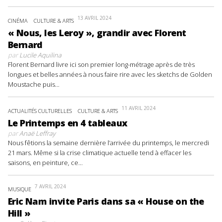
13 AVRIL 2024
CINÉMA
CULTURE & ARTS
« Nous, les Leroy », grandir avec Florent
Bernard
par
Lucile Aquilina
Florent Bernard livre ici son premier long-métrage après de très
longues et belles années à nous faire rire avec les sketchs de Golden
Moustache puis...
11 AVRIL 2024
ACTUALITÉS CULTURELLES
CULTURE & ARTS
Le Printemps en 4 tableaux
par
Anaë Leffray
Nous fêtions la semaine dernière l’arrivée du printemps, le mercredi
21 mars. Même si la crise climatique actuelle tend à effacer les
saisons, en peinture, ce...
7 AVRIL 2024
MUSIQUE
Eric Nam invite Paris dans sa « House on the
Hill »