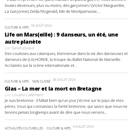
toutes devenues, plus ou moins, des garçonnes ! (Victor Margueritte,
La Garçonne) Zelda Fitzgerald, Kiki de Montparnasse,...
18 AOÛT 2024
CULTURE & ARTS
Life on Mars(eille) : 9 danseurs, un été, une
autre planète
par
Sarah Joyaux
Des coulisses aux calanques, bienvenue dans la vie des danseuses et
danseurs de (LA) HORDE, la troupe du Ballet National de Marseille.
Acclamés sur la scène internationale et...
28 JUILLET 2024
CULTURE & ARTS
NON CLASSÉ
Glas – La mer et la mort en Bretagne
par
Louane Lallemant
Je suis bretonne : il fallait bien qu'un jour j'écrive sur le pays de mes
pères. Vous qui connaissez la fierté bretonne, qui savez que nous ne
tenons jamais longtemps avant de dire que nous venons...
4 JUILLET 2024
ACTUALITÉS CULTURELLES
CULTURE & ARTS