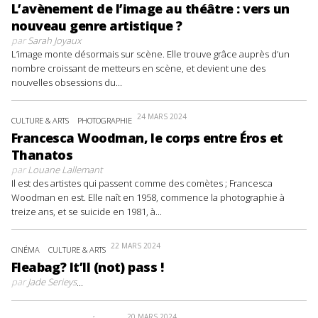
L’avènement de l’image au théâtre : vers un
nouveau genre artistique ?
par
Sarah Joyaux
L’image monte désormais sur scène. Elle trouve grâce auprès d’un
nombre croissant de metteurs en scène, et devient une des
nouvelles obsessions du...
24 MARS 2024
CULTURE & ARTS
PHOTOGRAPHIE
Francesca Woodman, le corps entre Éros et
Thanatos
par
Louane Lallemant
Il est des artistes qui passent comme des comètes ; Francesca
Woodman en est. Elle naît en 1958, commence la photographie à
treize ans, et se suicide en 1981, à...
22 MARS 2024
CINÉMA
CULTURE & ARTS
Fleabag? It’ll (not) pass !
par
Jade Serieys
...
20 MARS 2024