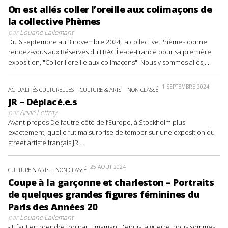
On est allés coller l’oreille aux colimaçons de
la collective Phèmes
par
Louane Lallemant
Du 6 septembre au 3 novembre 2024, la collective Phèmes donne
rendez-vous aux Réserves du FRAC Île-de-France pour sa première
exposition, "Coller l'oreille aux colimaçons". Nous y sommes allés,...
1 SEPTEMBRE 2024
ACTUALITÉS CULTURELLES
CULTURE & ARTS
NON CLASSÉ
JR – Déplacé.e.s
par
Anaë Leffray
Avant-propos De l’autre côté de l’Europe, à Stockholm plus
exactement, quelle fut ma surprise de tomber sur une exposition du
street artiste français JR....
25 AOÛT 2024
CULTURE & ARTS
NON CLASSÉ
Coupe à la garçonne et charleston – Portraits
de quelques grandes figures féminines du
Paris des Années 20
par
Louane Lallemant
- Il faut en prendre ton parti, maman. Depuis la guerre, nous sommes