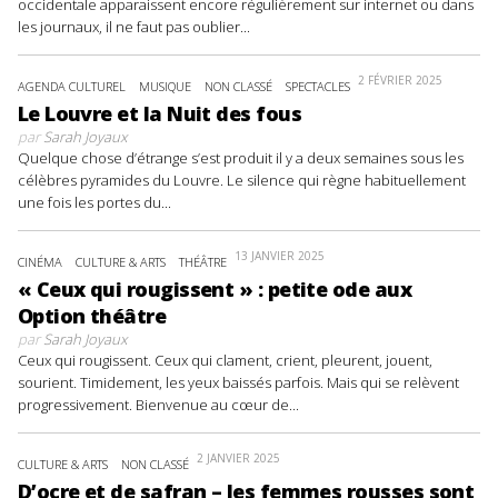
occidentale apparaissent encore régulièrement sur internet ou dans
les journaux, il ne faut pas oublier...
2 FÉVRIER 2025
AGENDA CULTUREL
MUSIQUE
NON CLASSÉ
SPECTACLES
Le Louvre et la Nuit des fous
par
Sarah Joyaux
Quelque chose d’étrange s’est produit il y a deux semaines sous les
célèbres pyramides du Louvre. Le silence qui règne habituellement
une fois les portes du...
13 JANVIER 2025
CINÉMA
CULTURE & ARTS
THÉÂTRE
« Ceux qui rougissent » : petite ode aux
Option théâtre
par
Sarah Joyaux
Ceux qui rougissent. Ceux qui clament, crient, pleurent, jouent,
sourient. Timidement, les yeux baissés parfois. Mais qui se relèvent
progressivement. Bienvenue au cœur de...
2 JANVIER 2025
CULTURE & ARTS
NON CLASSÉ
D’ocre et de safran – les femmes rousses sont