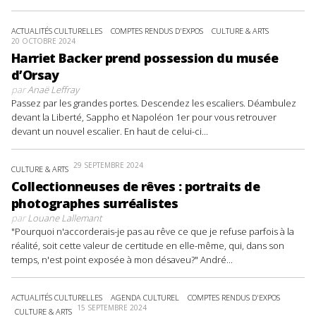
ACTUALITÉS CULTURELLES
COMPTES RENDUS D'EXPOS
CULTURE & ARTS
20 OCTOBRE 2024
Harriet Backer prend possession du musée
d’Orsay
par
Anaë Leffray
Passez par les grandes portes. Descendez les escaliers. Déambulez
devant la Liberté, Sappho et Napoléon 1er pour vous retrouver
devant un nouvel escalier. En haut de celui-ci...
29 SEPTEMBRE 2024
CULTURE & ARTS
Collectionneuses de rêves : portraits de
photographes surréalistes
par
Louane Lallemant
"Pourquoi n'accorderais-je pas au rêve ce que je refuse parfois à la
réalité, soit cette valeur de certitude en elle-même, qui, dans son
temps, n'est point exposée à mon désaveu?" André...
ACTUALITÉS CULTURELLES
AGENDA CULTUREL
COMPTES RENDUS D'EXPOS
15 SEPTEMBRE 2024
CULTURE & ARTS