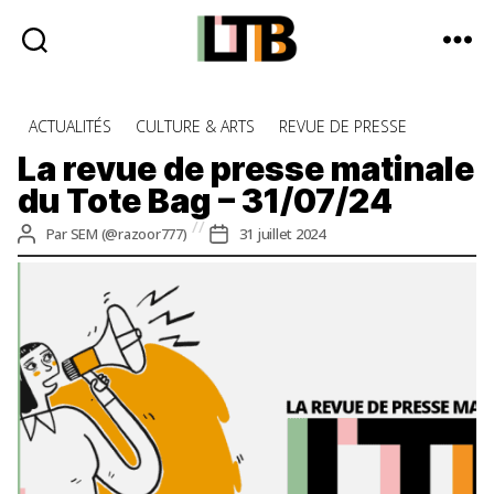
Le
Tote
Catégories
ACTUALITÉS
CULTURE & ARTS
REVUE DE PRESSE
Bag
-
La revue de presse matinale
Média
du Tote Bag – 31/07/24
d'information
quotidienne
Auteur
Date
Par
SEM (@razoor777)
31 juillet 2024
de
de
l’article
l’article