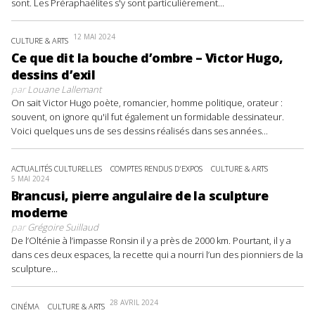
sont. Les Préraphaélites s'y sont particulièrement...
12 MAI 2024
CULTURE & ARTS
Ce que dit la bouche d’ombre – Victor Hugo,
dessins d’exil
par
Louane Lallemant
On sait Victor Hugo poète, romancier, homme politique, orateur :
souvent, on ignore qu'il fut également un formidable dessinateur.
Voici quelques uns de ses dessins réalisés dans ses années...
ACTUALITÉS CULTURELLES
COMPTES RENDUS D'EXPOS
CULTURE & ARTS
5 MAI 2024
Brancusi, pierre angulaire de la sculpture
moderne
par
Grégoire Suillaud
De l’Olténie à l’impasse Ronsin il y a près de 2000 km. Pourtant, il y a
dans ces deux espaces, la recette qui a nourri l’un des pionniers de la
sculpture...
28 AVRIL 2024
CINÉMA
CULTURE & ARTS