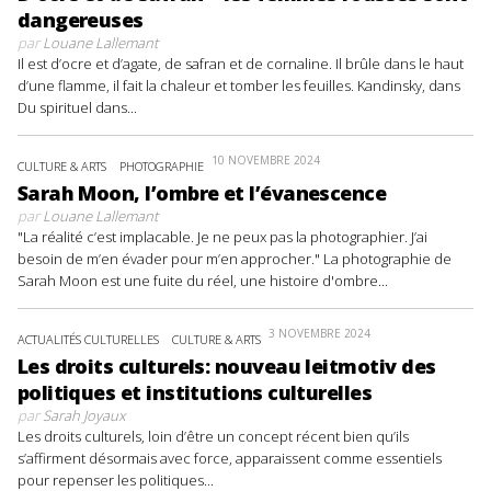
dangereuses
par
Louane Lallemant
Il est d’ocre et d’agate, de safran et de cornaline. Il brûle dans le haut
d’une flamme, il fait la chaleur et tomber les feuilles. Kandinsky, dans
Du spirituel dans...
10 NOVEMBRE 2024
CULTURE & ARTS
PHOTOGRAPHIE
Sarah Moon, l’ombre et l’évanescence
par
Louane Lallemant
"La réalité c’est implacable. Je ne peux pas la photographier. J’ai
besoin de m’en évader pour m’en approcher." La photographie de
Sarah Moon est une fuite du réel, une histoire d'ombre...
3 NOVEMBRE 2024
ACTUALITÉS CULTURELLES
CULTURE & ARTS
Les droits culturels: nouveau leitmotiv des
politiques et institutions culturelles
par
Sarah Joyaux
Les droits culturels, loin d’être un concept récent bien qu’ils
s’affirment désormais avec force, apparaissent comme essentiels
pour repenser les politiques...