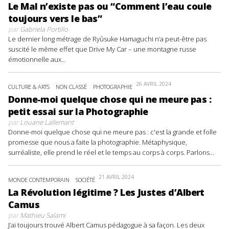
Le Mal n’existe pas ou “Comment l’eau coule
toujours vers le bas”
par
Gabriela Portillo
Le dernier long métrage de Ryûsuke Hamaguchi n’a peut-être pas
suscité le même effet que Drive My Car – une montagne russe
émotionnelle aux...
26 AVRIL 2024
CULTURE & ARTS
NON CLASSÉ
PHOTOGRAPHIE
Donne-moi quelque chose qui ne meure pas :
petit essai sur la Photographie
par
Louane Lallemant
Donne-moi quelque chose qui ne meure pas : c'est la grande et folle
promesse que nous a faite la photographie. Métaphysique,
surréaliste, elle prend le réel et le temps au corps à corps. Parlons...
21 AVRIL 2024
MONDE CONTEMPORAIN
SOCIÉTÉ
La Révolution légitime ? Les Justes d’Albert
Camus
par
Mathieu Salami
J’ai toujours trouvé Albert Camus pédagogue à sa façon. Les deux