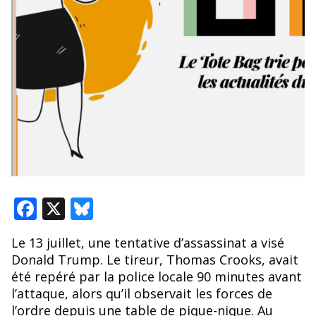
F
X
Bl
ac
u
Le 13 juillet, une tentative d’assassinat a visé
e
e
Donald Trump. Le tireur, Thomas Crooks, avait
b
sk
été repéré par la police locale 90 minutes avant
o
y
l’attaque, alors qu’il observait les forces de
l’ordre depuis une table de pique-nique. Au