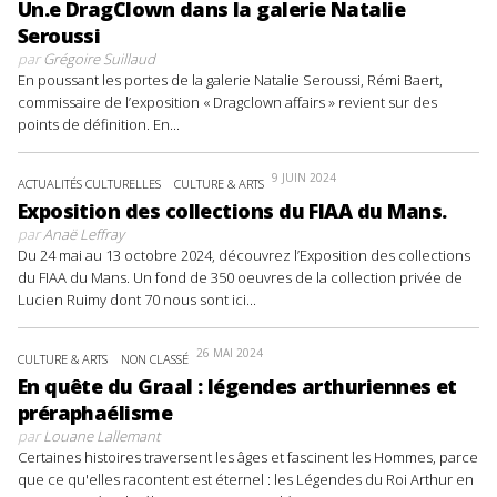
Un.e DragClown dans la galerie Natalie
Seroussi
par
Grégoire Suillaud
En poussant les portes de la galerie Natalie Seroussi, Rémi Baert,
commissaire de l’exposition « Dragclown affairs » revient sur des
points de définition. En...
9 JUIN 2024
ACTUALITÉS CULTURELLES
CULTURE & ARTS
Exposition des collections du FIAA du Mans.
par
Anaë Leffray
Du 24 mai au 13 octobre 2024, découvrez l’Exposition des collections
du FIAA du Mans. Un fond de 350 oeuvres de la collection privée de
Lucien Ruimy dont 70 nous sont ici...
26 MAI 2024
CULTURE & ARTS
NON CLASSÉ
En quête du Graal : légendes arthuriennes et
préraphaélisme
par
Louane Lallemant
Certaines histoires traversent les âges et fascinent les Hommes, parce
que ce qu'elles racontent est éternel : les Légendes du Roi Arthur en