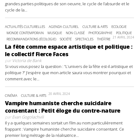
grandes parties politiques de son oeuvre, le cycle de l’absurde et le
cycle de la...
ACTUALITÉS CULTURELLES
AGENDA CULTUREL
CULTURE & ARTS
ECOLOGIE
MONDE CONTEMPORAIN
MUSIQUE
NON CLASSÉ
PHOTOGRAPHIE
POLITIQUE
21 AVRIL 2024
RECOMMANDATIONS (ÉCOLOGIE)
SOCIÉTÉ
SPECTACLES
THÉÂTRE
La fête comme espace artistique et politique :
le collectif Fierce Faces
par
Victoria de Bank
Si vous vous posez la question : “L’univers de la fête est-il artistique et
politique ?” J’espère que mon article saura vous montrer pourquoi et
comment avec le...
20 AVRIL 2024
CINÉMA
CULTURE & ARTS
Vampire humaniste cherche suicidaire
consentant : Petit éloge du contre-nature
par
Evan Gogolachvili
Il y a quelques semaines sortait un film au nom particulièrement
frappant : Vampire humaniste cherche suicidaire consentant. Ce
premier long métrage de la réalisatrice...