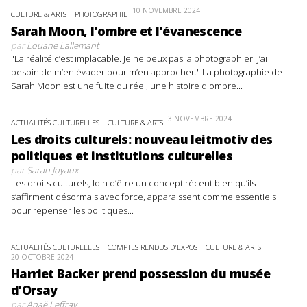
10 NOVEMBRE 2024
CULTURE & ARTS
PHOTOGRAPHIE
Sarah Moon, l’ombre et l’évanescence
par
Louane Lallemant
"La réalité c’est implacable. Je ne peux pas la photographier. J’ai
besoin de m’en évader pour m’en approcher." La photographie de
Sarah Moon est une fuite du réel, une histoire d'ombre...
3 NOVEMBRE 2024
ACTUALITÉS CULTURELLES
CULTURE & ARTS
Les droits culturels: nouveau leitmotiv des
politiques et institutions culturelles
par
Sarah Joyaux
Les droits culturels, loin d’être un concept récent bien qu’ils
s’affirment désormais avec force, apparaissent comme essentiels
pour repenser les politiques...
ACTUALITÉS CULTURELLES
COMPTES RENDUS D'EXPOS
CULTURE & ARTS
20 OCTOBRE 2024
Harriet Backer prend possession du musée
d’Orsay
par
Anaë Leffray