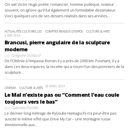
On sait Victor Hugo poète, romancier, homme politique, orateur :
souvent, on ignore qu'il fut également un formidable dessinateur.
Voici quelques uns de ses dessins réalisés dans ses années...
ACTUALITÉS CULTURELLES
COMPTES RENDUS D'EXPOS
CULTURE & ARTS
5 MAI 2024
Brancusi, pierre angulaire de la sculpture
moderne
par
Grégoire Suillaud
De l’Olténie à l’impasse Ronsin il y a près de 2000 km. Pourtant, il y a
dans ces deux espaces, la recette qui a nourri l’un des pionniers de la
sculpture...
28 AVRIL 2024
CINÉMA
CULTURE & ARTS
Le Mal n’existe pas ou “Comment l’eau coule
toujours vers le bas”
par
Gabriela Portillo
Le dernier long métrage de Ryûsuke Hamaguchi n’a peut-être pas
suscité le même effet que Drive My Car – une montagne russe
émotionnelle aux...