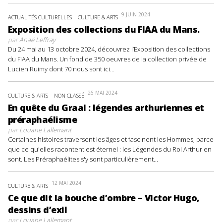
9 JUIN 2024
ACTUALITÉS CULTURELLES
CULTURE & ARTS
Exposition des collections du FIAA du Mans.
par
Anaë Leffray
Du 24 mai au 13 octobre 2024, découvrez l’Exposition des collections
du FIAA du Mans. Un fond de 350 oeuvres de la collection privée de
Lucien Ruimy dont 70 nous sont ici...
26 MAI 2024
CULTURE & ARTS
NON CLASSÉ
En quête du Graal : légendes arthuriennes et
préraphaélisme
par
Louane Lallemant
Certaines histoires traversent les âges et fascinent les Hommes, parce
que ce qu'elles racontent est éternel : les Légendes du Roi Arthur en
sont. Les Préraphaélites s'y sont particulièrement...
12 MAI 2024
CULTURE & ARTS
Ce que dit la bouche d’ombre – Victor Hugo,
dessins d’exil
par
Louane Lallemant