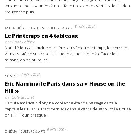
longues et belles années à nous faire rire avec les sketchs de Golden
Moustache puis...
11 AVRIL 2024
ACTUALITÉS CULTURELLES
CULTURE & ARTS
Le Printemps en 4 tableaux
par
Anaë Leffray
Nous fêtions la semaine dernière l’arrivée du printemps, le mercredi
21 mars. Même si la crise climatique actuelle tend à effacer les
saisons, en peinture, ce...
7 AVRIL 2024
MUSIQUE
Eric Nam invite Paris dans sa « House on the
Hill »
par
Solène Finet
L’artiste américain d’origine coréenne était de passage dans la
capitale les 15 et 16 Mars derniers dans le cadre de sa tournée House
on a Hill Tour, presque...
6 AVRIL 2024
CINÉMA
CULTURE & ARTS