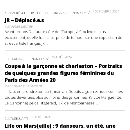
1 SEPTEMBRE 2024
ACTUALITÉS CULTURELLES
CULTURE & ARTS
NON CLASSÉ
JR – Déplacé.e.s
par
Anaë Leffray
Avant-propos De l’autre côté de l’Europe, à Stockholm plus
exactement, quelle fut ma surprise de tomber sur une exposition du
street artiste français JR....
25 AOÛT 2024
CULTURE & ARTS
NON CLASSÉ
Coupe à la garçonne et charleston – Portraits
de quelques grandes figures féminines du
Paris des Années 20
par
Louane Lallemant
- Il faut en prendre ton parti, maman. Depuis la guerre, nous sommes
toutes devenues, plus ou moins, des garçonnes ! (Victor Margueritte,
La Garçonne) Zelda Fitzgerald, Kiki de Montparnasse,...
18 AOÛT 2024
CULTURE & ARTS
Life on Mars(eille) : 9 danseurs, un été, une