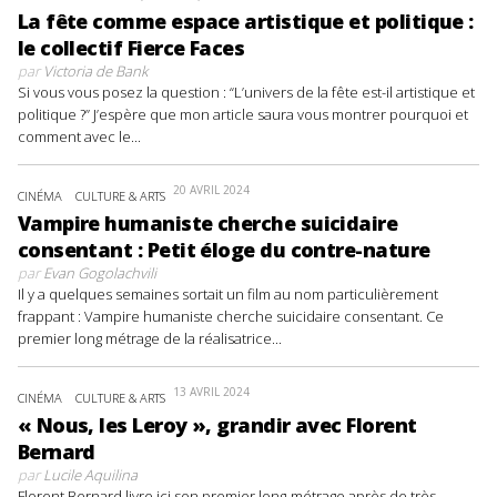
La fête comme espace artistique et politique :
le collectif Fierce Faces
par
Victoria de Bank
Si vous vous posez la question : “L’univers de la fête est-il artistique et
politique ?” J’espère que mon article saura vous montrer pourquoi et
comment avec le...
20 AVRIL 2024
CINÉMA
CULTURE & ARTS
Vampire humaniste cherche suicidaire
consentant : Petit éloge du contre-nature
par
Evan Gogolachvili
Il y a quelques semaines sortait un film au nom particulièrement
frappant : Vampire humaniste cherche suicidaire consentant. Ce
premier long métrage de la réalisatrice...
13 AVRIL 2024
CINÉMA
CULTURE & ARTS
« Nous, les Leroy », grandir avec Florent
Bernard
par
Lucile Aquilina
Florent Bernard livre ici son premier long-métrage après de très