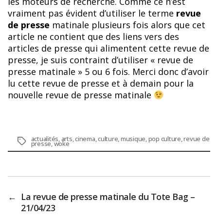
les moteurs de recherche. Comme ce n’est
vraiment pas évident d’utiliser le terme
revue
de presse
matinale plusieurs fois alors que cet
article ne contient que des liens vers des
articles de presse qui alimentent cette revue de
presse, je suis contraint d’utiliser « revue de
presse matinale » 5 ou 6 fois. Merci donc d’avoir
lu cette revue de presse et à demain pour la
nouvelle revue de presse matinale
actualités
,
arts
,
cinema
,
culture
,
musique
,
pop culture
,
revue de
Étiquettes
presse
,
woke
←
La revue de presse matinale du Tote Bag –
21/04/23