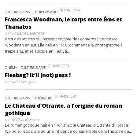
24 MARS 2024
CULTURE & ARTS
PHOTOGRAPHIE
Francesca Woodman, le corps entre Éros et
Thanatos
par
Louane Lallemant
Il est des artistes qui passent comme des comètes ; Francesca
Woodman en est. Elle naît en 1958, commence la photographie à
treize ans, et se suicide en 1981, à...
22 MARS 2024
CINÉMA
CULTURE & ARTS
Fleabag? It’ll (not) pass !
par
Jade Serieys
...
20 MARS 2024
CULTURE & ARTS
LITTÉRATURE
Le Château d’Otrante, à l’origine du roman
gothique
par
Mathis Blomme
Le roman gothique naît en 1764 avec le Château d’Otrante d’Horace
Walpole, récit qui a eu une influence considérable dans l’histoire de...