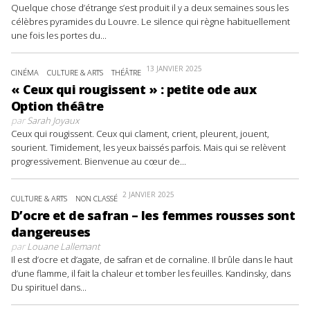
Quelque chose d’étrange s’est produit il y a deux semaines sous les
célèbres pyramides du Louvre. Le silence qui règne habituellement
une fois les portes du...
13 JANVIER 2025
CINÉMA
CULTURE & ARTS
THÉÂTRE
« Ceux qui rougissent » : petite ode aux
Option théâtre
par
Sarah Joyaux
Ceux qui rougissent. Ceux qui clament, crient, pleurent, jouent,
sourient. Timidement, les yeux baissés parfois. Mais qui se relèvent
progressivement. Bienvenue au cœur de...
2 JANVIER 2025
CULTURE & ARTS
NON CLASSÉ
D’ocre et de safran – les femmes rousses sont
dangereuses
par
Louane Lallemant
Il est d’ocre et d’agate, de safran et de cornaline. Il brûle dans le haut
d’une flamme, il fait la chaleur et tomber les feuilles. Kandinsky, dans
Du spirituel dans...