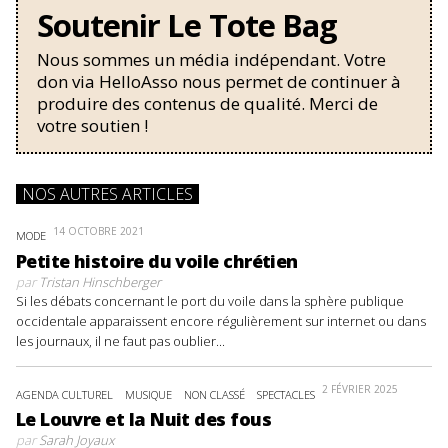
Soutenir Le Tote Bag
Nous sommes un média indépendant. Votre
don via HelloAsso nous permet de continuer à
produire des contenus de qualité. Merci de
votre soutien !
NOS AUTRES ARTICLES
14 OCTOBRE 2021
MODE
Petite histoire du voile chrétien
par
Tristan Hinschberger
Si les débats concernant le port du voile dans la sphère publique
occidentale apparaissent encore régulièrement sur internet ou dans
les journaux, il ne faut pas oublier...
2 FÉVRIER 2025
AGENDA CULTUREL
MUSIQUE
NON CLASSÉ
SPECTACLES
Le Louvre et la Nuit des fous
par
Sarah Joyaux