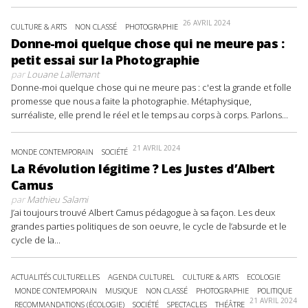
26 AVRIL 2024
CULTURE & ARTS
NON CLASSÉ
PHOTOGRAPHIE
Donne-moi quelque chose qui ne meure pas :
petit essai sur la Photographie
par
Louane Lallemant
Donne-moi quelque chose qui ne meure pas : c'est la grande et folle
promesse que nous a faite la photographie. Métaphysique,
surréaliste, elle prend le réel et le temps au corps à corps. Parlons...
21 AVRIL 2024
MONDE CONTEMPORAIN
SOCIÉTÉ
La Révolution légitime ? Les Justes d’Albert
Camus
par
Mathieu Salami
J’ai toujours trouvé Albert Camus pédagogue à sa façon. Les deux
grandes parties politiques de son oeuvre, le cycle de l’absurde et le
cycle de la...
ACTUALITÉS CULTURELLES
AGENDA CULTUREL
CULTURE & ARTS
ECOLOGIE
MONDE CONTEMPORAIN
MUSIQUE
NON CLASSÉ
PHOTOGRAPHIE
POLITIQUE
21 AVRIL 2024
RECOMMANDATIONS (ÉCOLOGIE)
SOCIÉTÉ
SPECTACLES
THÉÂTRE