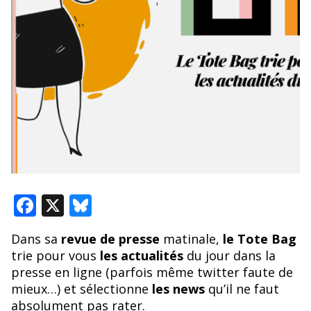
F
X
Bl
ac
u
Dans sa
revue de presse
matinale,
le Tote Bag
e
e
trie pour vous
les actualités
du jour dans la
b
sk
presse en ligne (parfois même twitter faute de
o
y
mieux…) et sélectionne
les news
qu’il ne faut
absolument pas rater.