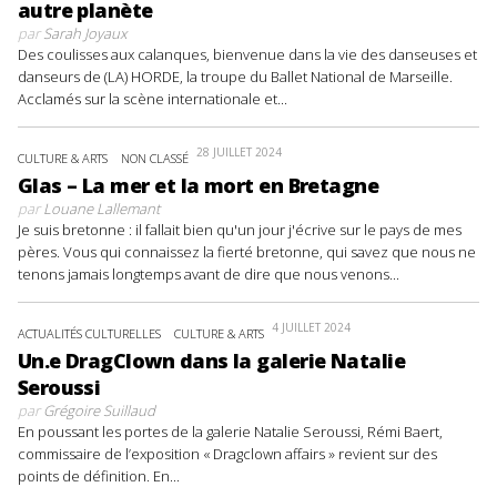
autre planète
par
Sarah Joyaux
Des coulisses aux calanques, bienvenue dans la vie des danseuses et
danseurs de (LA) HORDE, la troupe du Ballet National de Marseille.
Acclamés sur la scène internationale et...
28 JUILLET 2024
CULTURE & ARTS
NON CLASSÉ
Glas – La mer et la mort en Bretagne
par
Louane Lallemant
Je suis bretonne : il fallait bien qu'un jour j'écrive sur le pays de mes
pères. Vous qui connaissez la fierté bretonne, qui savez que nous ne
tenons jamais longtemps avant de dire que nous venons...
4 JUILLET 2024
ACTUALITÉS CULTURELLES
CULTURE & ARTS
Un.e DragClown dans la galerie Natalie
Seroussi
par
Grégoire Suillaud
En poussant les portes de la galerie Natalie Seroussi, Rémi Baert,
commissaire de l’exposition « Dragclown affairs » revient sur des
points de définition. En...