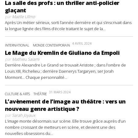
La salle des profs : un thriller anti-policier
glaçant
par
Maëlle Ullmo
Après Un métier sérieux, sorti l’année dernière et qui s’inscrivait dans
la longue lignée des films d’école traitant le sujet de la...
4 AVRIL 2024
INTERNATIONAL
MONDE CONTEMPORAIN
Le Mage du Kremlin de Giuliano da Empoli
par
Mathieu Salami
Derrière Alexandre Le Grand se trouvait Aristote ; dans l’ombre de
Louis XIII, Richelieu ; derrière Daenerys Targaryen, ser Jorah
Mormont… Chaque personnalité...
31 MARS 2024
CULTURE & ARTS
THÉÂTRE
L’avènement de l’image au théâtre : vers un
nouveau genre artistique ?
par
Sarah Joyaux
L’image monte désormais sur scène. Elle trouve grâce auprès d’un
nombre croissant de metteurs en scène, et devient une des
nouvelles obsessions du...