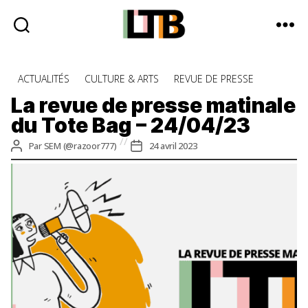
Le
Tote
Catégories
ACTUALITÉS
CULTURE & ARTS
REVUE DE PRESSE
Bag
-
La revue de presse matinale
Média
du Tote Bag – 24/04/23
d'information
quotidienne
Auteur
Date
Par
SEM (@razoor777)
24 avril 2023
de
de
l’article
l’article