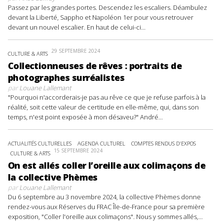
Passez par les grandes portes. Descendez les escaliers. Déambulez
devant la Liberté, Sappho et Napoléon 1er pour vous retrouver
devant un nouvel escalier. En haut de celui-ci...
29 SEPTEMBRE 2024
CULTURE & ARTS
Collectionneuses de rêves : portraits de
photographes surréalistes
par
Louane Lallemant
"Pourquoi n'accorderais-je pas au rêve ce que je refuse parfois à la
réalité, soit cette valeur de certitude en elle-même, qui, dans son
temps, n'est point exposée à mon désaveu?" André...
ACTUALITÉS CULTURELLES
AGENDA CULTUREL
COMPTES RENDUS D'EXPOS
15 SEPTEMBRE 2024
CULTURE & ARTS
On est allés coller l’oreille aux colimaçons de
la collective Phèmes
par
Louane Lallemant
Du 6 septembre au 3 novembre 2024, la collective Phèmes donne
rendez-vous aux Réserves du FRAC Île-de-France pour sa première
exposition, "Coller l'oreille aux colimaçons". Nous y sommes allés,...