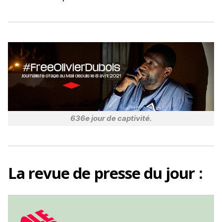
o
k
636e jour de captivité.
La
revue de presse
du jour :