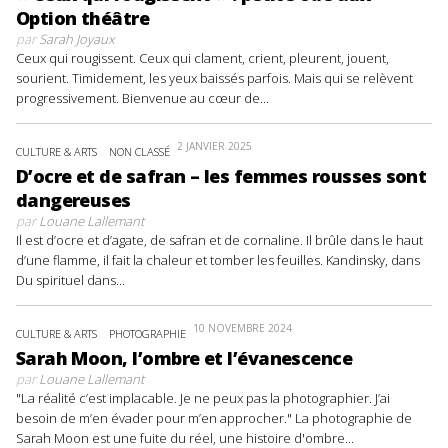
Option théâtre
par
Sarah Joyaux
Ceux qui rougissent. Ceux qui clament, crient, pleurent, jouent,
sourient. Timidement, les yeux baissés parfois. Mais qui se relèvent
progressivement. Bienvenue au cœur de...
2 JANVIER 2025
CULTURE & ARTS
NON CLASSÉ
D’ocre et de safran – les femmes rousses sont
dangereuses
par
Louane Lallemant
Il est d’ocre et d’agate, de safran et de cornaline. Il brûle dans le haut
d’une flamme, il fait la chaleur et tomber les feuilles. Kandinsky, dans
Du spirituel dans...
10 NOVEMBRE 2024
CULTURE & ARTS
PHOTOGRAPHIE
Sarah Moon, l’ombre et l’évanescence
par
Louane Lallemant
"La réalité c’est implacable. Je ne peux pas la photographier. J’ai
besoin de m’en évader pour m’en approcher." La photographie de
Sarah Moon est une fuite du réel, une histoire d'ombre...