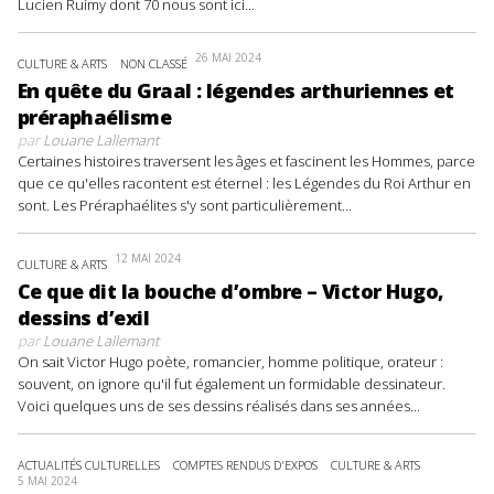
Lucien Ruimy dont 70 nous sont ici...
26 MAI 2024
CULTURE & ARTS
NON CLASSÉ
En quête du Graal : légendes arthuriennes et
préraphaélisme
par
Louane Lallemant
Certaines histoires traversent les âges et fascinent les Hommes, parce
que ce qu'elles racontent est éternel : les Légendes du Roi Arthur en
sont. Les Préraphaélites s'y sont particulièrement...
12 MAI 2024
CULTURE & ARTS
Ce que dit la bouche d’ombre – Victor Hugo,
dessins d’exil
par
Louane Lallemant
On sait Victor Hugo poète, romancier, homme politique, orateur :
souvent, on ignore qu'il fut également un formidable dessinateur.
Voici quelques uns de ses dessins réalisés dans ses années...
ACTUALITÉS CULTURELLES
COMPTES RENDUS D'EXPOS
CULTURE & ARTS
5 MAI 2024