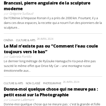
Brancusi, pierre angulaire de la sculpture
moderne
par
Grégoire Suillaud
De l’Olténie à l’impasse Ronsin il y a près de 2000 km. Pourtant, il y a
dans ces deux espaces, la recette qui a nourri l’un des pionniers de la
sculpture...
28 AVRIL 2024
CINÉMA
CULTURE & ARTS
Le Mal n’existe pas ou “Comment l’eau coule
toujours vers le bas”
par
Gabriela Portillo
Le dernier long métrage de Ryûsuke Hamaguchi n’a peut-être pas
suscité le même effet que Drive My Car – une montagne russe
émotionnelle aux...
26 AVRIL 2024
CULTURE & ARTS
NON CLASSÉ
PHOTOGRAPHIE
Donne-moi quelque chose qui ne meure pas :
petit essai sur la Photographie
par
Louane Lallemant
Donne-moi quelque chose qui ne meure pas : c'est la grande et folle