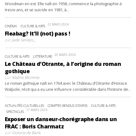
Woodman en est. Elle naît en 1958, commence la photographie à
treize ans, et se suicide en 1981, à...
22 MARS 2024
CINÉMA
CULTURE & ARTS
Fleabag? It’ll (not) pass !
par
Jade Serieys
...
20 MARS 2024
CULTURE & ARTS
LITTÉRATURE
Le Château d’Otrante, à l’origine du roman
gothique
par
Mathis Blomme
Le roman gothique naît en 1764 avec le Château d’Otrante d’Horace
Walpole, récit qui a eu une influence considérable dans l’histoire de...
ACTUALITÉS CULTURELLES
COMPTES RENDUS D'EXPOS
CULTURE & ARTS
17 MARS 2024
SPECTACLES
Exposer un danseur-chorégraphe dans un
FRAC : Boris Charmatz
par
Victoria de Bank