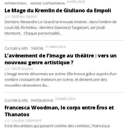
4 AVRIL 2024
INTERNATIONAL
MONDE CONTEMPORAIN
Le Mage du Kremlin de Giuliano da Empoli
par
Mathieu Salami
Derrière Alexandre Le Grand se trouvait Aristote ; dans l’ombre de
Louis XIII, Richelieu ; derrière Daenerys Targaryen, ser Jorah
Mormont… Chaque personnalité...
31 MARS 2024
CULTURE & ARTS
THÉÂTRE
L’avènement de l’image au théâtre : vers un
nouveau genre artistique ?
par
Sarah Joyaux
L’image monte désormais sur scène. Elle trouve grâce auprès d’un
nombre croissant de metteurs en scène, et devient une des
nouvelles obsessions du...
24 MARS 2024
CULTURE & ARTS
PHOTOGRAPHIE
Francesca Woodman, le corps entre Éros et
Thanatos
par
Louane Lallemant
Il est des artistes qui passent comme des comètes ; Francesca