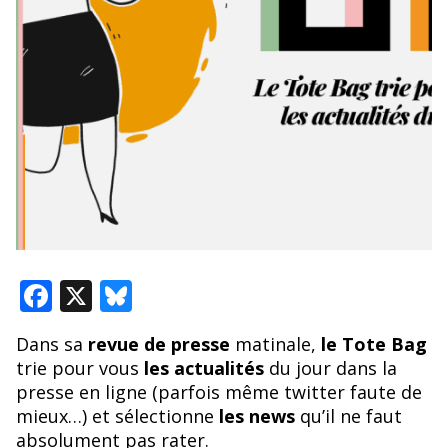
F
X
Bl
ac
u
Dans sa
revue de presse
matinale,
le Tote Bag
e
e
trie pour vous
les actualités
du jour dans la
b
sk
presse en ligne (parfois même twitter faute de
o
y
mieux…) et sélectionne
les news
qu’il ne faut
absolument pas rater.