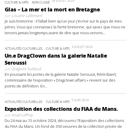
28 JUILLET 2024
CULTURE & ARTS
NON CLASSÉ
Glas – La mer et la mort en Bretagne
par
Louane Lallemant
Je suis bretonne : il fallait bien qu'un jour j'écrive sur le pays de mes
pères. Vous qui connaissez la fierté bretonne, qui savez que nous ne
tenons jamais longtemps avant de dire que nous venons...
4 JUILLET 2024
ACTUALITÉS CULTURELLES
CULTURE & ARTS
Un.e DragClown dans la galerie Natalie
Seroussi
par
Grégoire Suillaud
En poussant les portes de la galerie Natalie Seroussi, Rémi Baert,
commissaire de l’exposition « Dragclown affairs » revient sur des
points de définition. En...
9 JUIN 2024
ACTUALITÉS CULTURELLES
CULTURE & ARTS
Exposition des collections du FIAA du Mans.
par
Anaë Leffray
Du 24 mai au 13 octobre 2024, découvrez l’Exposition des collections
du FIAA du Mans. Un fond de 350 oeuvres de la collection privée de