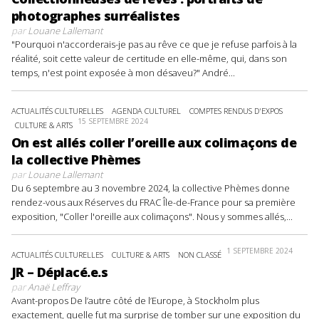
photographes surréalistes
par
Louane Lallemant
"Pourquoi n'accorderais-je pas au rêve ce que je refuse parfois à la
réalité, soit cette valeur de certitude en elle-même, qui, dans son
temps, n'est point exposée à mon désaveu?" André...
ACTUALITÉS CULTURELLES
AGENDA CULTUREL
COMPTES RENDUS D'EXPOS
15 SEPTEMBRE 2024
CULTURE & ARTS
On est allés coller l’oreille aux colimaçons de
la collective Phèmes
par
Louane Lallemant
Du 6 septembre au 3 novembre 2024, la collective Phèmes donne
rendez-vous aux Réserves du FRAC Île-de-France pour sa première
exposition, "Coller l'oreille aux colimaçons". Nous y sommes allés,...
1 SEPTEMBRE 2024
ACTUALITÉS CULTURELLES
CULTURE & ARTS
NON CLASSÉ
JR – Déplacé.e.s
par
Anaë Leffray
Avant-propos De l’autre côté de l’Europe, à Stockholm plus
exactement, quelle fut ma surprise de tomber sur une exposition du