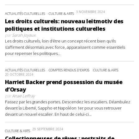
3 NOVEMBRE 2024
ACTUALITÉS CULTURELLES
CULTURE & ARTS
Les droits culturels: nouveau leitmotiv des
politiques et institutions culturelles
par
Sarah Joyaux
Les droits culturels, loin d’être un concept récent bien qu’ils
s’affirment désormais avec force, apparaissent comme essentiels
pour repenser les politiques...
ACTUALITÉS CULTURELLES
COMPTES RENDUS D'EXPOS
CULTURE & ARTS
20 OCTOBRE 2024
Harriet Backer prend possession du musée
d’Orsay
par
Anaë Leffray
Passez par les grandes portes. Descendez les escaliers. Déambulez
devant la Liberté, Sappho et Napoléon 1er pour vous retrouver
devant un nouvel escalier. En haut de celui-ci...
29 SEPTEMBRE 2024
CULTURE & ARTS
Collectionneuses de rêves : portraits de