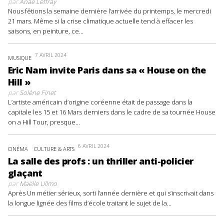
par
Anaë Leffray
Nous fêtions la semaine dernière l’arrivée du printemps, le mercredi
21 mars. Même si la crise climatique actuelle tend à effacer les
saisons, en peinture, ce...
7 AVRIL 2024
MUSIQUE
Eric Nam invite Paris dans sa « House on the
Hill »
par
Solène Finet
L’artiste américain d’origine coréenne était de passage dans la
capitale les 15 et 16 Mars derniers dans le cadre de sa tournée House
on a Hill Tour, presque...
6 AVRIL 2024
CINÉMA
CULTURE & ARTS
La salle des profs : un thriller anti-policier
glaçant
par
Maëlle Ullmo
Après Un métier sérieux, sorti l’année dernière et qui s’inscrivait dans
la longue lignée des films d’école traitant le sujet de la...