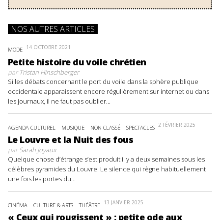
NOS AUTRES ARTICLES
14 OCTOBRE 2021
MODE
Petite histoire du voile chrétien
par
Tristan Hinschberger
Si les débats concernant le port du voile dans la sphère publique
occidentale apparaissent encore régulièrement sur internet ou dans
les journaux, il ne faut pas oublier...
2 FÉVRIER 2025
AGENDA CULTUREL
MUSIQUE
NON CLASSÉ
SPECTACLES
Le Louvre et la Nuit des fous
par
Sarah Joyaux
Quelque chose d’étrange s’est produit il y a deux semaines sous les
célèbres pyramides du Louvre. Le silence qui règne habituellement
une fois les portes du...
13 JANVIER 2025
CINÉMA
CULTURE & ARTS
THÉÂTRE
« Ceux qui rougissent » : petite ode aux