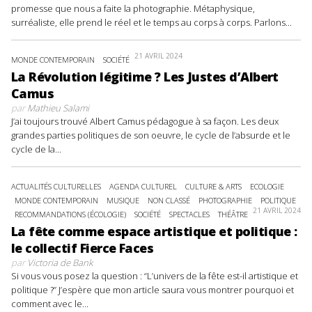
promesse que nous a faite la photographie. Métaphysique,
surréaliste, elle prend le réel et le temps au corps à corps. Parlons...
21 AVRIL 2024
MONDE CONTEMPORAIN
SOCIÉTÉ
La Révolution légitime ? Les Justes d’Albert
Camus
par
Mathieu Salami
J’ai toujours trouvé Albert Camus pédagogue à sa façon. Les deux
grandes parties politiques de son oeuvre, le cycle de l’absurde et le
cycle de la...
ACTUALITÉS CULTURELLES
AGENDA CULTUREL
CULTURE & ARTS
ECOLOGIE
MONDE CONTEMPORAIN
MUSIQUE
NON CLASSÉ
PHOTOGRAPHIE
POLITIQUE
21 AVRIL 2024
RECOMMANDATIONS (ÉCOLOGIE)
SOCIÉTÉ
SPECTACLES
THÉÂTRE
La fête comme espace artistique et politique :
le collectif Fierce Faces
par
Victoria de Bank
Si vous vous posez la question : “L’univers de la fête est-il artistique et
politique ?” J’espère que mon article saura vous montrer pourquoi et
comment avec le...