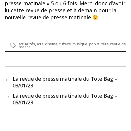
presse matinale » 5 ou 6 fois. Merci donc d’avoir
lu cette revue de presse et à demain pour la
nouvelle revue de presse matinale
actualités
,
arts
,
cinema
,
culture
,
musique
,
pop culture
,
revue de
Étiquettes
presse
←
La revue de presse matinale du Tote Bag –
03/01/23
→
La revue de presse matinale du Tote Bag –
05/01/23