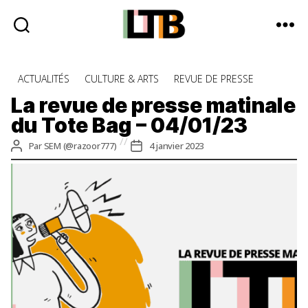
Le
Tote
Catégories
ACTUALITÉS
CULTURE & ARTS
REVUE DE PRESSE
Bag
-
La revue de presse matinale
Média
du Tote Bag – 04/01/23
d'information
quotidienne
Auteur
Date
Par
SEM (@razoor777)
4 janvier 2023
de
de
l’article
l’article