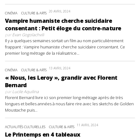
20 AVRIL 2024
CINÉMA
CULTURE & ARTS
Vampire humaniste cherche suicidaire
consentant : Petit éloge du contre-nature
par
Evan Gogolachvili
Il y a quelques semaines sortait un film au nom particulièrement
frappant : Vampire humaniste cherche suicidaire consentant. Ce
premier long métrage de la réalisatrice...
13 AVRIL 2024
CINÉMA
CULTURE & ARTS
« Nous, les Leroy », grandir avec Florent
Bernard
par
Lucile Aquilina
Florent Bernard livre ici son premier long-métrage après de très
longues et belles années à nous faire rire avec les sketchs de Golden
Moustache puis...
11 AVRIL 2024
ACTUALITÉS CULTURELLES
CULTURE & ARTS
Le Printemps en 4 tableaux