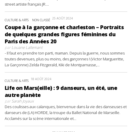
street artiste français JR....
25 AOÛT 2024
CULTURE & ARTS
NON CLASSÉ
Coupe à la garçonne et charleston – Portraits
de quelques grandes figures féminines du
Paris des Années 20
par
Louane Lallemant
- Il faut en prendre ton parti, maman. Depuis la guerre, nous sommes
toutes devenues, plus ou moins, des garçonnes ! (Victor Margueritte,
La Garçonne) Zelda Fitzgerald, Kiki de Montparnasse,...
18 AOÛT 2024
CULTURE & ARTS
Life on Mars(eille) : 9 danseurs, un été, une
autre planète
par
Sarah Joyaux
Des coulisses aux calanques, bienvenue dans la vie des danseuses et
danseurs de (LA) HORDE, la troupe du Ballet National de Marseille.
Acclamés sur la scène internationale et...