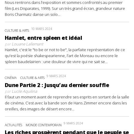
Nous rentrons dans l’exposition et sommes confrontés au premier
film (Les Disparates, 1999). Sur un très grand écran, grandeur nature
Boris Charmatz danse un solo...
10 MARS 2024
CULTURE & ARTS
Hamlet, entre spleen et idéal
par
Louane Lallemant
Hamlet, c'est le "to be or not to be", la parfaite représentation de ce
qu'est la poésie shakespearienne, l'art de Moreau ou encore le
spleen baudelairien : une douleur de vivre qui ne sait se...
9 MARS 2024
CINÉMA
CULTURE & ARTS
Dune Partie 2 : Jusqu’au dernier souffle
par
Lucile Aquilina
Il faut un moment avant de reprendre ses esprits en sortant de la salle
de cinéma. C’est avec la bande son de Hans Zimmer encore dans les
oreilles, des images de désert encore...
9 MARS 2024
ACTUALITÉS
MONDE CONTEMPORAIN
Les riches prospèrent pendant que le peuple se