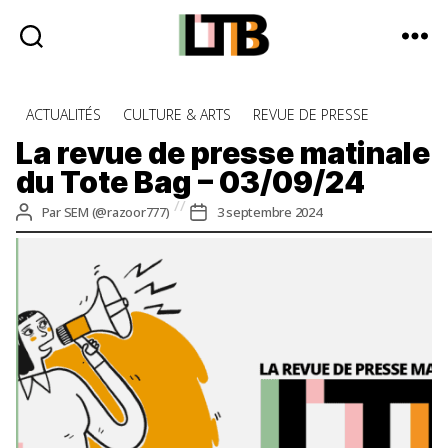
Le
Tote
Catégories
ACTUALITÉS
CULTURE & ARTS
REVUE DE PRESSE
Bag
-
La revue de presse matinale
Média
du Tote Bag – 03/09/24
d'information
quotidienne
Auteur
Date
Par
SEM (@razoor777)
3 septembre 2024
de
de
l’article
l’article