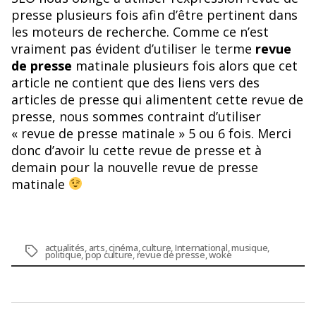
presse plusieurs fois afin d’être pertinent dans
les moteurs de recherche. Comme ce n’est
vraiment pas évident d’utiliser le terme
revue
de presse
matinale plusieurs fois alors que cet
article ne contient que des liens vers des
articles de presse qui alimentent cette revue de
presse, nous sommes contraint d’utiliser
« revue de presse matinale » 5 ou 6 fois. Merci
donc d’avoir lu cette revue de presse et à
demain pour la nouvelle revue de presse
matinale
actualités
,
arts
,
cinéma
,
culture
,
International
,
musique
,
Étiquettes
politique
,
pop culture
,
revue de presse
,
woke