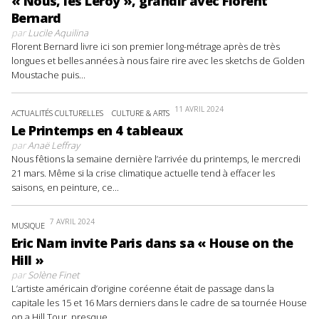
« Nous, les Leroy », grandir avec Florent
Bernard
par
Lucile Aquilina
Florent Bernard livre ici son premier long-métrage après de très
longues et belles années à nous faire rire avec les sketchs de Golden
Moustache puis...
11 AVRIL 2024
ACTUALITÉS CULTURELLES
CULTURE & ARTS
Le Printemps en 4 tableaux
par
Anaë Leffray
Nous fêtions la semaine dernière l’arrivée du printemps, le mercredi
21 mars. Même si la crise climatique actuelle tend à effacer les
saisons, en peinture, ce...
7 AVRIL 2024
MUSIQUE
Eric Nam invite Paris dans sa « House on the
Hill »
par
Solène Finet
L’artiste américain d’origine coréenne était de passage dans la
capitale les 15 et 16 Mars derniers dans le cadre de sa tournée House
on a Hill Tour, presque...