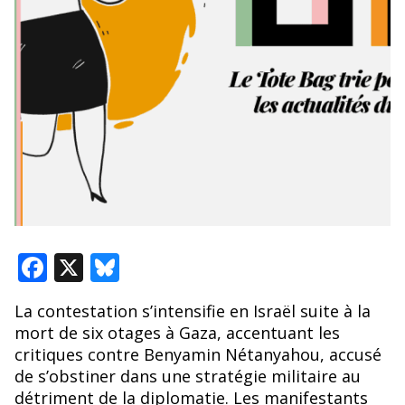
F
X
Bl
ac
u
La contestation s’intensifie en Israël suite à la
e
e
mort de six otages à Gaza, accentuant les
b
sk
critiques contre Benyamin Nétanyahou, accusé
o
y
de s’obstiner dans une stratégie militaire au
détriment de la diplomatie. Les manifestants