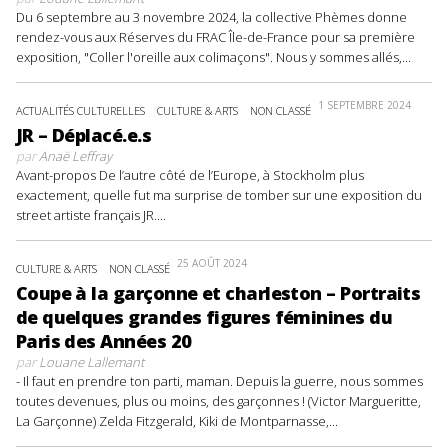
Du 6 septembre au 3 novembre 2024, la collective Phèmes donne
rendez-vous aux Réserves du FRAC Île-de-France pour sa première
exposition, "Coller l'oreille aux colimaçons". Nous y sommes allés,...
1 SEPTEMBRE 2024
ACTUALITÉS CULTURELLES
CULTURE & ARTS
NON CLASSÉ
JR – Déplacé.e.s
par
Anaë Leffray
Avant-propos De l’autre côté de l’Europe, à Stockholm plus
exactement, quelle fut ma surprise de tomber sur une exposition du
street artiste français JR....
25 AOÛT 2024
CULTURE & ARTS
NON CLASSÉ
Coupe à la garçonne et charleston – Portraits
de quelques grandes figures féminines du
Paris des Années 20
par
Louane Lallemant
- Il faut en prendre ton parti, maman. Depuis la guerre, nous sommes
toutes devenues, plus ou moins, des garçonnes ! (Victor Margueritte,
La Garçonne) Zelda Fitzgerald, Kiki de Montparnasse,...