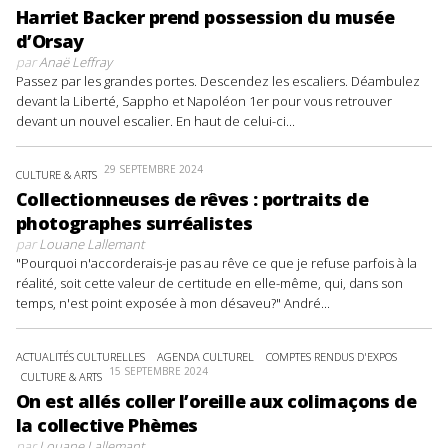
Harriet Backer prend possession du musée
d’Orsay
par
Anaë Leffray
Passez par les grandes portes. Descendez les escaliers. Déambulez
devant la Liberté, Sappho et Napoléon 1er pour vous retrouver
devant un nouvel escalier. En haut de celui-ci...
29 SEPTEMBRE 2024
CULTURE & ARTS
Collectionneuses de rêves : portraits de
photographes surréalistes
par
Louane Lallemant
"Pourquoi n'accorderais-je pas au rêve ce que je refuse parfois à la
réalité, soit cette valeur de certitude en elle-même, qui, dans son
temps, n'est point exposée à mon désaveu?" André...
ACTUALITÉS CULTURELLES
AGENDA CULTUREL
COMPTES RENDUS D'EXPOS
15 SEPTEMBRE 2024
CULTURE & ARTS
On est allés coller l’oreille aux colimaçons de
la collective Phèmes
par
Louane Lallemant