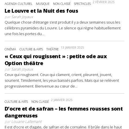
2 FÉVRIER 2025
AGENDA CULTUREL
MUSIQUE
NON CLASSÉ
SPECTACLES
Le Louvre et la Nuit des fous
par
Sarah Joyaux
Quelque chose d’étrange s’est produit il y a deux semaines sous les
célèbres pyramides du Louvre. Le silence qui règne habituellement
une fois les portes du...
13 JANVIER 2025
CINÉMA
CULTURE & ARTS
THÉÂTRE
« Ceux qui rougissent » : petite ode aux
Option théâtre
par
Sarah Joyaux
Ceux qui rougissent. Ceux qui clament, crient, pleurent, jouent,
sourient. Timidement, les yeux baissés parfois. Mais qui se relèvent
progressivement. Bienvenue au cœur de...
2 JANVIER 2025
CULTURE & ARTS
NON CLASSÉ
D’ocre et de safran – les femmes rousses sont
dangereuses
par
Louane Lallemant
Il est d’ocre et d’agate, de safran et de cornaline. Il brûle dans le haut