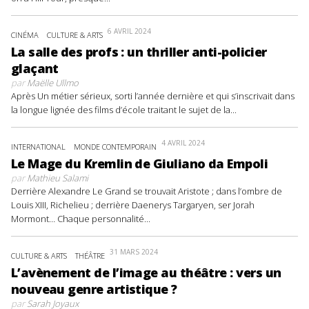
6 AVRIL 2024
CINÉMA
CULTURE & ARTS
La salle des profs : un thriller anti-policier
glaçant
par
Maëlle Ullmo
Après Un métier sérieux, sorti l’année dernière et qui s’inscrivait dans
la longue lignée des films d’école traitant le sujet de la...
4 AVRIL 2024
INTERNATIONAL
MONDE CONTEMPORAIN
Le Mage du Kremlin de Giuliano da Empoli
par
Mathieu Salami
Derrière Alexandre Le Grand se trouvait Aristote ; dans l’ombre de
Louis XIII, Richelieu ; derrière Daenerys Targaryen, ser Jorah
Mormont… Chaque personnalité...
31 MARS 2024
CULTURE & ARTS
THÉÂTRE
L’avènement de l’image au théâtre : vers un
nouveau genre artistique ?
par
Sarah Joyaux