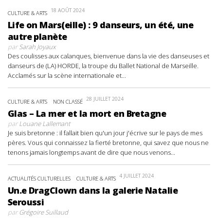
18 AOÛT 2024
CULTURE & ARTS
Life on Mars(eille) : 9 danseurs, un été, une
autre planète
par
Sarah Joyaux
Des coulisses aux calanques, bienvenue dans la vie des danseuses et
danseurs de (LA) HORDE, la troupe du Ballet National de Marseille.
Acclamés sur la scène internationale et...
28 JUILLET 2024
CULTURE & ARTS
NON CLASSÉ
Glas – La mer et la mort en Bretagne
par
Louane Lallemant
Je suis bretonne : il fallait bien qu'un jour j'écrive sur le pays de mes
pères. Vous qui connaissez la fierté bretonne, qui savez que nous ne
tenons jamais longtemps avant de dire que nous venons...
4 JUILLET 2024
ACTUALITÉS CULTURELLES
CULTURE & ARTS
Un.e DragClown dans la galerie Natalie
Seroussi
par
Grégoire Suillaud