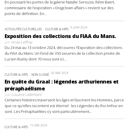
En poussant les portes de la galerie Natalie Seroussi, Rémi Baert,
commissaire de l’exposition « Dragclown affairs » revient sur des
points de définition. En...
9 JUIN 2024
ACTUALITÉS CULTURELLES
CULTURE & ARTS
Exposition des collections du FIAA du Mans.
par
Anaë Leffray
Du 24 mai au 13 octobre 2024, découvrez l’Exposition des collections
du FIAA du Mans. Un fond de 350 oeuvres de la collection privée de
Lucien Ruimy dont 70 nous sont ici...
26 MAI 2024
CULTURE & ARTS
NON CLASSÉ
En quête du Graal : légendes arthuriennes et
préraphaélisme
par
Louane Lallemant
Certaines histoires traversent les âges et fascinent les Hommes, parce
que ce qu'elles racontent est éternel : les Légendes du Roi Arthur en
sont. Les Préraphaélites s'y sont particulièrement...
12 MAI 2024
CULTURE & ARTS