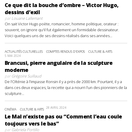
Ce que dit la bouche d’ombre – Victor Hugo,
dessins d’exil
par
Louane Lallemant
On sait Victor Hugo poète, romancier, homme politique, orateur :
souvent, on ignore qu'il fut également un formidable dessinateur.
Voici quelques uns de ses dessins réalisés dans ses années...
ACTUALITÉS CULTURELLES
COMPTES RENDUS D'EXPOS
CULTURE & ARTS
5 MAI 2024
Brancusi, pierre angulaire de la sculpture
moderne
par
Grégoire Suillaud
De l’Olténie à l’impasse Ronsin il y a près de 2000 km. Pourtant, il y a
dans ces deux espaces, la recette qui a nourri l’un des pionniers de la
sculpture...
28 AVRIL 2024
CINÉMA
CULTURE & ARTS
Le Mal n’existe pas ou “Comment l’eau coule
toujours vers le bas”
par
Gabriela Portillo