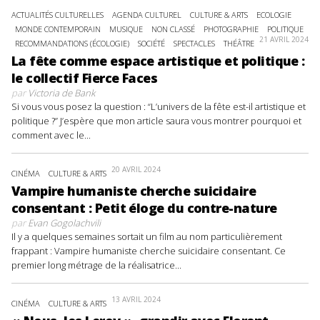
ACTUALITÉS CULTURELLES
AGENDA CULTUREL
CULTURE & ARTS
ECOLOGIE
MONDE CONTEMPORAIN
MUSIQUE
NON CLASSÉ
PHOTOGRAPHIE
POLITIQUE
21 AVRIL 2024
RECOMMANDATIONS (ÉCOLOGIE)
SOCIÉTÉ
SPECTACLES
THÉÂTRE
La fête comme espace artistique et politique :
le collectif Fierce Faces
par
Victoria de Bank
Si vous vous posez la question : “L’univers de la fête est-il artistique et
politique ?” J’espère que mon article saura vous montrer pourquoi et
comment avec le...
20 AVRIL 2024
CINÉMA
CULTURE & ARTS
Vampire humaniste cherche suicidaire
consentant : Petit éloge du contre-nature
par
Evan Gogolachvili
Il y a quelques semaines sortait un film au nom particulièrement
frappant : Vampire humaniste cherche suicidaire consentant. Ce
premier long métrage de la réalisatrice...
13 AVRIL 2024
CINÉMA
CULTURE & ARTS