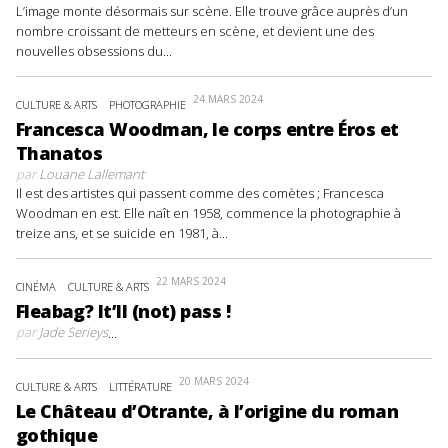
L’image monte désormais sur scène. Elle trouve grâce auprès d’un
nombre croissant de metteurs en scène, et devient une des
nouvelles obsessions du...
24 MARS 2024
CULTURE & ARTS
PHOTOGRAPHIE
Francesca Woodman, le corps entre Éros et
Thanatos
par
Louane Lallemant
Il est des artistes qui passent comme des comètes ; Francesca
Woodman en est. Elle naît en 1958, commence la photographie à
treize ans, et se suicide en 1981, à...
22 MARS 2024
CINÉMA
CULTURE & ARTS
Fleabag? It’ll (not) pass !
par
Jade Serieys
...
20 MARS 2024
CULTURE & ARTS
LITTÉRATURE
Le Château d’Otrante, à l’origine du roman
gothique