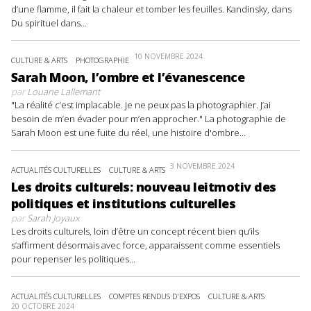
d’une flamme, il fait la chaleur et tomber les feuilles. Kandinsky, dans
Du spirituel dans...
10 NOVEMBRE 2024
CULTURE & ARTS
PHOTOGRAPHIE
Sarah Moon, l’ombre et l’évanescence
par
Louane Lallemant
"La réalité c’est implacable. Je ne peux pas la photographier. J’ai
besoin de m’en évader pour m’en approcher." La photographie de
Sarah Moon est une fuite du réel, une histoire d'ombre...
3 NOVEMBRE 2024
ACTUALITÉS CULTURELLES
CULTURE & ARTS
Les droits culturels: nouveau leitmotiv des
politiques et institutions culturelles
par
Sarah Joyaux
Les droits culturels, loin d’être un concept récent bien qu’ils
s’affirment désormais avec force, apparaissent comme essentiels
pour repenser les politiques...
ACTUALITÉS CULTURELLES
COMPTES RENDUS D'EXPOS
CULTURE & ARTS
20 OCTOBRE 2024