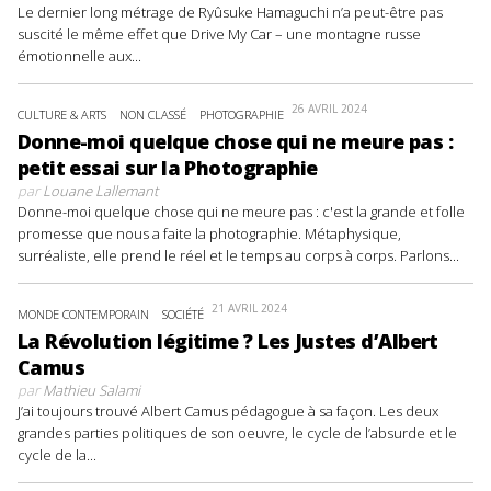
Le dernier long métrage de Ryûsuke Hamaguchi n’a peut-être pas
suscité le même effet que Drive My Car – une montagne russe
émotionnelle aux...
26 AVRIL 2024
CULTURE & ARTS
NON CLASSÉ
PHOTOGRAPHIE
Donne-moi quelque chose qui ne meure pas :
petit essai sur la Photographie
par
Louane Lallemant
Donne-moi quelque chose qui ne meure pas : c'est la grande et folle
promesse que nous a faite la photographie. Métaphysique,
surréaliste, elle prend le réel et le temps au corps à corps. Parlons...
21 AVRIL 2024
MONDE CONTEMPORAIN
SOCIÉTÉ
La Révolution légitime ? Les Justes d’Albert
Camus
par
Mathieu Salami
J’ai toujours trouvé Albert Camus pédagogue à sa façon. Les deux
grandes parties politiques de son oeuvre, le cycle de l’absurde et le
cycle de la...