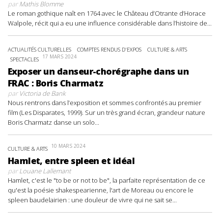
par
Mathis Blomme
Le roman gothique naît en 1764 avec le Château d’Otrante d’Horace
Walpole, récit qui a eu une influence considérable dans l’histoire de...
ACTUALITÉS CULTURELLES
COMPTES RENDUS D'EXPOS
CULTURE & ARTS
17 MARS 2024
SPECTACLES
Exposer un danseur-chorégraphe dans un
FRAC : Boris Charmatz
par
Victoria de Bank
Nous rentrons dans l’exposition et sommes confrontés au premier
film (Les Disparates, 1999). Sur un très grand écran, grandeur nature
Boris Charmatz danse un solo...
10 MARS 2024
CULTURE & ARTS
Hamlet, entre spleen et idéal
par
Louane Lallemant
Hamlet, c'est le "to be or not to be", la parfaite représentation de ce
qu'est la poésie shakespearienne, l'art de Moreau ou encore le
spleen baudelairien : une douleur de vivre qui ne sait se...