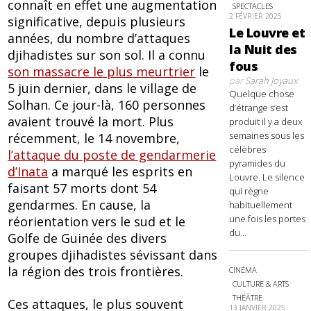
connaît en effet une augmentation
SPECTACLES
2 FÉVRIER 2025
significative, depuis plusieurs
Le Louvre et
années, du nombre d’attaques
la Nuit des
djihadistes sur son sol. Il a connu
fous
son massacre le plus meurtrier
le
par
Sarah Joyaux
5 juin dernier, dans le village de
Quelque chose
Solhan. Ce jour-là, 160 personnes
d’étrange s’est
avaient trouvé la mort. Plus
produit il y a deux
semaines sous les
récemment, le 14 novembre,
célèbres
l’attaque du poste de gendarmerie
pyramides du
d’Inata
a marqué les esprits en
Louvre. Le silence
faisant 57 morts dont 54
qui règne
gendarmes. En cause, la
habituellement
une fois les portes
réorientation vers le sud et le
du...
Golfe de Guinée des divers
groupes djihadistes sévissant dans
la région des trois frontières.
CINÉMA
CULTURE & ARTS
THÉÂTRE
Ces attaques, le plus souvent
13 JANVIER 2025