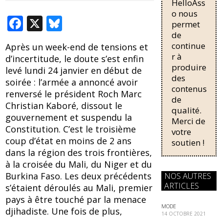
HelloAss
pour une
régularisati
o nous
F
X
Bl
on,
permet
passant de
ac
u
de
trois...
continue
Après un week-end de tensions et
e
e
r à
d’incertitude, le doute s’est enfin
b
sk
produire
levé lundi 24 janvier en début de
des
o
y
soirée : l’armée a annoncé avoir
contenus
renversé le président Roch Marc
o
de
Christian Kaboré, dissout le
qualité.
k
gouvernement et suspendu la
Merci de
Constitution. C’est le troisième
votre
coup d’état en moins de 2 ans
soutien !
dans la région des trois frontières,
à la croisée du Mali, du Niger et du
Burkina Faso. Les deux précédents
NOS AUTRES
ARTICLES
s’étaient déroulés au Mali, premier
pays à être touché par la menace
MODE
djihadiste. Une fois de plus,
14 OCTOBRE 2021