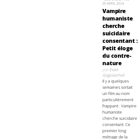
20 AVRIL 2024
Vampire
humaniste
cherche
suicidaire
consentant :
Petit éloge
du contre-
nature
par
Evan
Gogolachvili
Il y a quelques
semaines sortait
un film au nom
particulièrement
frappant : Vampire
humaniste
cherche suicidaire
consentant. Ce
premier long
métrage de la