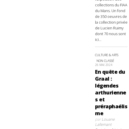
collections du FIAA
du Mans. Un fond
de 350 oeuvres de
la collection privée
de Lucien Ruimy
dont 70 nous sont
ici...
CULTURE & ARTS
NON CLASSÉ
26 MAI 2024
En quête du
Graal :
légendes
arthurienne
s et
préraphaélis
me
par
Louane
Lallemant