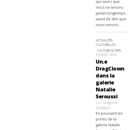
qui savez que
nous ne tenons
jamais longtemps
avant de dire que
nous venons...
ACTUALITÉS
CULTURELLES
CULTURE & ARTS
4 JUILLET 2024
Un.e
DragClown
dans la
galerie
Natalie
Seroussi
par
Grégoire
Suillaud
En poussant les
portes de la
galerie Natalie