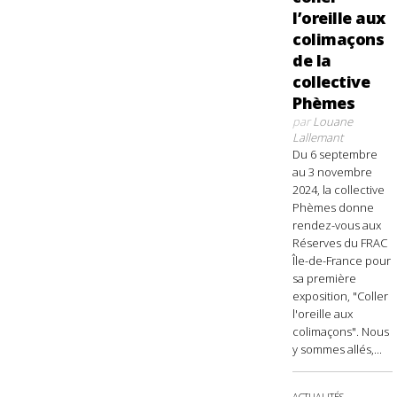
l’oreille aux
colimaçons
de la
collective
Phèmes
par
Louane
Lallemant
Du 6 septembre
au 3 novembre
2024, la collective
Phèmes donne
rendez-vous aux
Réserves du FRAC
Île-de-France pour
sa première
exposition, "Coller
l'oreille aux
colimaçons". Nous
y sommes allés,...
ACTUALITÉS