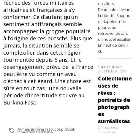
l’échec des forces militaires
escaliers.
africaines et françaises à s’y
Déambulez devant
la Liberté, Sappho
conformer. Ce d’autant qu’un
et Napoléon 1er
sentiment antifrançais semble
pour vous
accompagner la grogne populaire
retrouver devant
à l’origine de ces putschs. Plus que
un nouvel escalier.
jamais, la situation semble se
En haut de celui-
ci...
complexifier dans cette région
tourmentée depuis 6 ans. Et le
désengagement prévu de la France
CULTURE & ARTS
29 SEPTEMBRE 2024
peut être vu comme un aveu
Collectionne
d’échec à cet égard. Une chose est
uses de
sûre en tout cas : une nouvelle
rêves :
période d’incertitude s’ouvre au
portraits de
Burkina Faso.
photograph
es
surréalistes
par
Louane
Armée
,
Burkina Faso
,
Coup d'Etat
,
Étiquettes
Opération barkhane
Lallemant