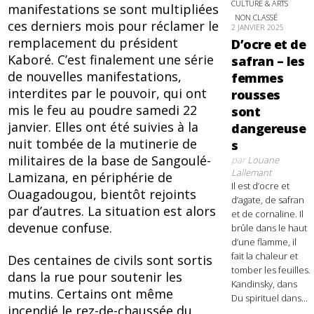
CULTURE & ARTS
manifestations se sont multipliées
NON CLASSÉ
ces derniers mois pour réclamer le
2 JANVIER 2025
remplacement du président
D’ocre et de
Kaboré. C’est finalement une série
safran – les
de nouvelles manifestations,
femmes
interdites par le pouvoir, qui ont
rousses
mis le feu au poudre samedi 22
sont
janvier. Elles ont été suivies à la
dangereuse
nuit tombée de la mutinerie de
s
militaires de la base de Sangoulé-
par
Louane
Lallemant
Lamizana, en périphérie de
Il est d’ocre et
Ouagadougou, bientôt rejoints
d’agate, de safran
par d’autres. La situation est alors
et de cornaline. Il
devenue confuse.
brûle dans le haut
d’une flamme, il
fait la chaleur et
Des centaines de civils sont sortis
tomber les feuilles.
dans la rue pour soutenir les
Kandinsky, dans
mutins. Certains ont même
Du spirituel dans...
incendié le rez-de-chaussée du