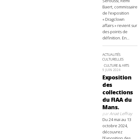
Seroussi, Rémi
Baert, commissaire
de l’exposition
« Dragclown
affairs » revient sur
des points de
définition. En...
ACTUALITÉS
CULTURELLES
CULTURE & ARTS
9 JUIN 2024
Exposition
des
collections
du FIAA du
Mans.
par
Anaë Leffray
Du 24 mai au 13
octobre 2024,
découvrez
l’Exposition des