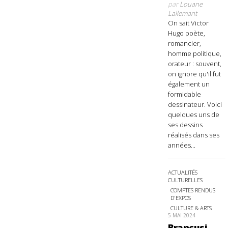
par
Louane
Lallemant
On sait Victor
Hugo poète,
romancier,
homme politique,
orateur : souvent,
on ignore qu'il fut
également un
formidable
dessinateur. Voici
quelques uns de
ses dessins
réalisés dans ses
années...
ACTUALITÉS
CULTURELLES
COMPTES RENDUS
D'EXPOS
CULTURE & ARTS
5 MAI 2024
Brancusi,