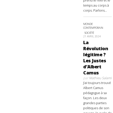
prend le réel et le
temps au corps à
corps. Parlons...
MONDE
CONTEMPORAIN
SOCIÉTÉ
21 AVRIL 2024
La
Révolution
légitime ?
Les Justes
d’Albert
Camus
par
Mathieu Salami
J’ai toujours trouvé
Albert Camus
pédagogue à sa
façon. Les deux
grandes parties
politiques de son