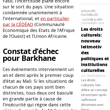
Faso, l’incertitude plane encore
sur le sort du pays. Une situation
ACTUALITÉS
condamnée unanimement à
CULTURELLES
l’international, et
en particulier
CULTURE & ARTS
3 NOVEMBRE 2024
par la CÉDÉAO
(Communauté
Les droits
Economique des Etats de l’Afrique
culturels:
de l’Ouest) et l’Union Africaine.
nouveau
leitmotiv
Constat d’échec
des
pour Barkhane
politiques et
institutions
Ces événements interviennent un
culturelles
an et demi après le premier coup
par
Sarah Joyaux
Les droits
d’état au Mali. Si les situations de
culturels, loin
chacun de ces pays sont bien
d’être un concept
distinctes, tous deux ont basculé
récent bien qu’ils
en grande partie à cause de
s’affirment
l’insécurité qui règne dans cette
désormais avec
force,