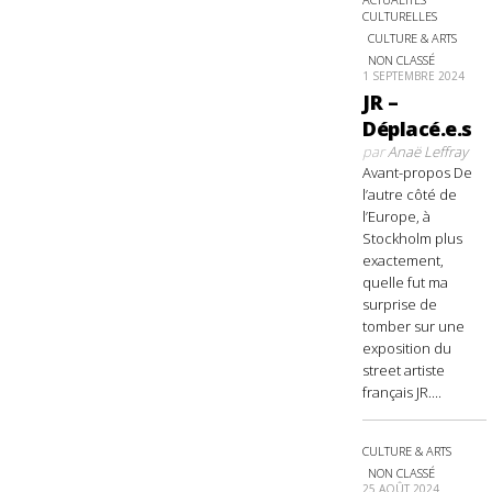
CULTURELLES
CULTURE & ARTS
NON CLASSÉ
1 SEPTEMBRE 2024
JR –
Déplacé.e.s
par
Anaë Leffray
Avant-propos De
l’autre côté de
l’Europe, à
Stockholm plus
exactement,
quelle fut ma
surprise de
tomber sur une
exposition du
street artiste
français JR....
CULTURE & ARTS
NON CLASSÉ
25 AOÛT 2024