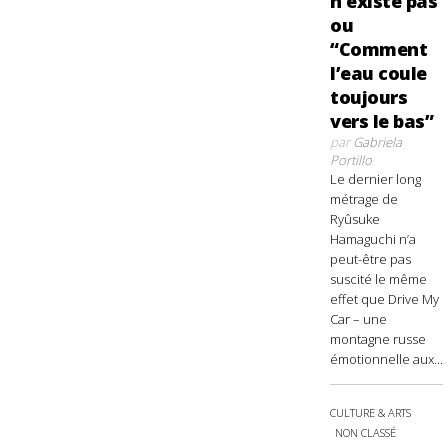
n’existe pas
ou
“Comment
l’eau coule
toujours
vers le bas”
par
Gabriela
Portillo
Le dernier long
métrage de
Ryûsuke
Hamaguchi n’a
peut-être pas
suscité le même
effet que Drive My
Car – une
montagne russe
émotionnelle aux...
CULTURE & ARTS
NON CLASSÉ