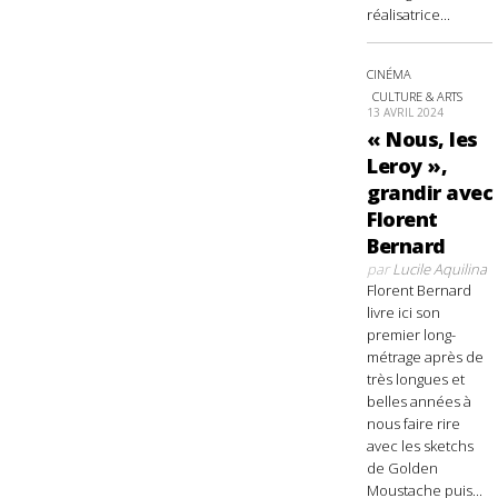
réalisatrice...
CINÉMA
CULTURE & ARTS
13 AVRIL 2024
« Nous, les
Leroy »,
grandir avec
Florent
Bernard
par
Lucile Aquilina
Florent Bernard
livre ici son
premier long-
métrage après de
très longues et
belles années à
nous faire rire
avec les sketchs
de Golden
Moustache puis...