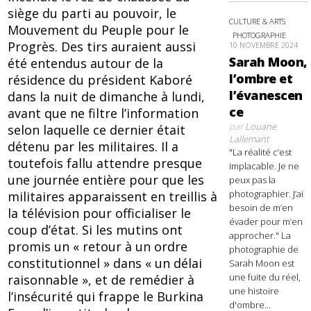
siège du parti au pouvoir, le
CULTURE & ARTS
Mouvement du Peuple pour le
PHOTOGRAPHIE
Progrès. Des tirs auraient aussi
10 NOVEMBRE 2024
Sarah Moon,
été entendus autour de la
l’ombre et
résidence du président Kaboré
l’évanescen
dans la nuit de dimanche à lundi,
ce
avant que ne filtre l’information
par
Louane
selon laquelle ce dernier était
Lallemant
détenu par les militaires. Il a
"La réalité c’est
toutefois fallu attendre presque
implacable. Je ne
une journée entière pour que les
peux pas la
photographier. J’ai
militaires apparaissent en treillis à
besoin de m’en
la télévision pour officialiser le
évader pour m’en
coup d’état. Si les mutins ont
approcher." La
promis un « retour à un ordre
photographie de
constitutionnel » dans « un délai
Sarah Moon est
une fuite du réel,
raisonnable », et de remédier à
une histoire
l’insécurité qui frappe le Burkina
d'ombre...