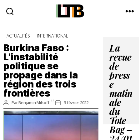
Le
Tote
Catégories
ACTUALITÉS
INTERNATIONAL
Bag
-
Burkina Faso :
La
Média
L’instabilité
revue
d'information
politique se
quotidienne
de
propage dans la
press
région des trois
e
frontières
matin
ale
Auteur
Date
Par
Benjamin Milkoff
3 février 2022
de
de
du
l’article
l’article
Tote
Bag –
24/01