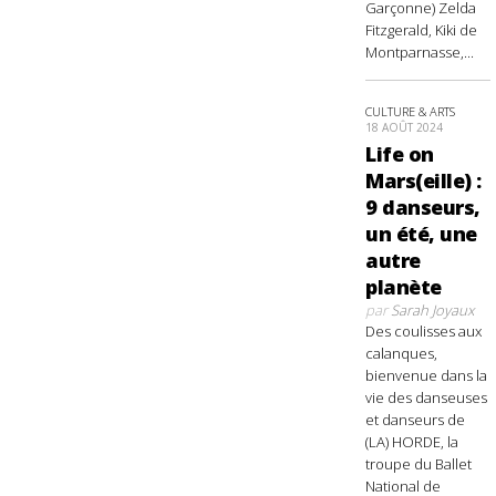
Garçonne) Zelda
Fitzgerald, Kiki de
Montparnasse,...
CULTURE & ARTS
18 AOÛT 2024
Life on
Mars(eille) :
9 danseurs,
un été, une
autre
planète
par
Sarah Joyaux
Des coulisses aux
calanques,
bienvenue dans la
vie des danseuses
et danseurs de
(LA) HORDE, la
troupe du Ballet
National de