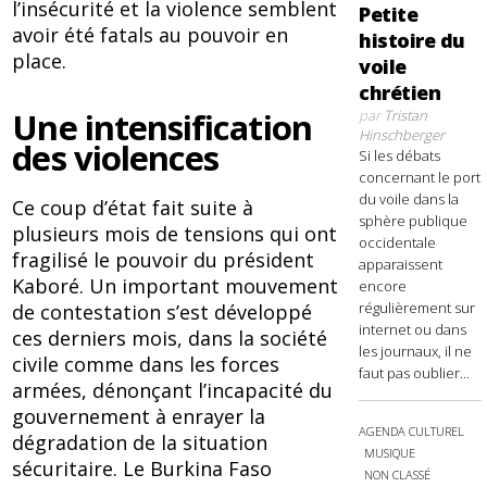
l’insécurité et la violence semblent
Petite
avoir été fatals au pouvoir en
histoire du
place.
voile
chrétien
Une intensification
par
Tristan
Hinschberger
des violences
Si les débats
concernant le port
du voile dans la
Ce coup d’état fait suite à
sphère publique
plusieurs mois de tensions qui ont
occidentale
fragilisé le pouvoir du président
apparaissent
Kaboré. Un important mouvement
encore
régulièrement sur
de contestation s’est développé
internet ou dans
ces derniers mois, dans la société
les journaux, il ne
civile comme dans les forces
faut pas oublier...
armées, dénonçant l’incapacité du
gouvernement à enrayer la
AGENDA CULTUREL
dégradation de la situation
MUSIQUE
sécuritaire. Le Burkina Faso
NON CLASSÉ