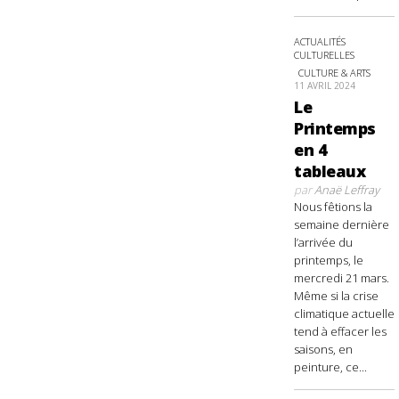
ACTUALITÉS
CULTURELLES
CULTURE & ARTS
11 AVRIL 2024
Le
Printemps
en 4
tableaux
par
Anaë Leffray
Nous fêtions la
semaine dernière
l’arrivée du
printemps, le
mercredi 21 mars.
Même si la crise
climatique actuelle
tend à effacer les
saisons, en
peinture, ce...