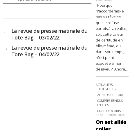
"Pourquoi
n'accorderais-je
pas au rêve ce
que je refuse
parfois à la réalité,
←
La revue de presse matinale du
soit cette valeur
Tote Bag – 03/02/22
de certitude en
elle-même, qui,
→
La revue de presse matinale du
dans son temps,
Tote Bag – 04/02/22
n'est point
exposée à mon
désaveu?" André...
ACTUALITÉS
CULTURELLES
AGENDA CULTUREL
COMPTES RENDUS
D'EXPOS
CULTURE & ARTS
15 SEPTEMBRE 2024
On est allés
coller