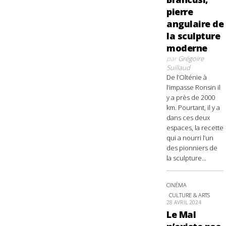
pierre
angulaire de
la sculpture
moderne
par
Grégoire
Suillaud
De l’Olténie à
l’impasse Ronsin il
y a près de 2000
km. Pourtant, il y a
dans ces deux
espaces, la recette
qui a nourri l’un
des pionniers de
la sculpture...
CINÉMA
CULTURE & ARTS
28 AVRIL 2024
Le Mal