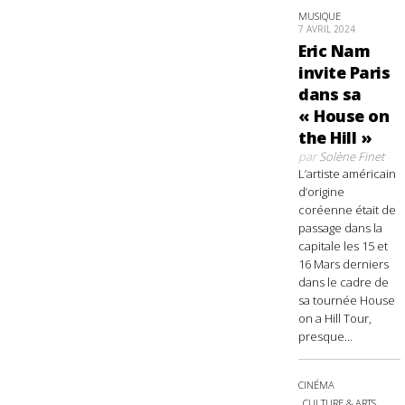
MUSIQUE
7 AVRIL 2024
Eric Nam
invite Paris
dans sa
« House on
the Hill »
par
Solène Finet
L’artiste américain
d’origine
coréenne était de
passage dans la
capitale les 15 et
16 Mars derniers
dans le cadre de
sa tournée House
on a Hill Tour,
presque...
CINÉMA
CULTURE & ARTS