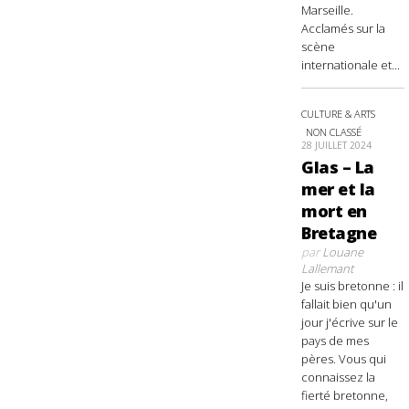
Marseille.
Acclamés sur la
scène
internationale et...
CULTURE & ARTS
NON CLASSÉ
28 JUILLET 2024
Glas – La
mer et la
mort en
Bretagne
par
Louane
Lallemant
Je suis bretonne : il
fallait bien qu'un
jour j'écrive sur le
pays de mes
pères. Vous qui
connaissez la
fierté bretonne,