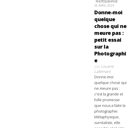
PHOTOGRAPHIE
26 AVRIL 2024
Donne-moi
quelque
chose qui ne
meure pas :
petit essai
sur la
Photographi
e
par
Louane
Lallemant
Donne-moi
quelque chose qui
ne meure pas :
c'est la grande et
folle promesse
que nous a faite la
photographie.
Métaphysique,
surréaliste, elle