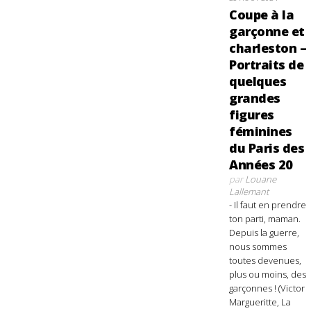
Coupe à la
garçonne et
charleston –
Portraits de
quelques
grandes
figures
féminines
du Paris des
Années 20
par
Louane
Lallemant
- Il faut en prendre
ton parti, maman.
Depuis la guerre,
nous sommes
toutes devenues,
plus ou moins, des
garçonnes ! (Victor
Margueritte, La