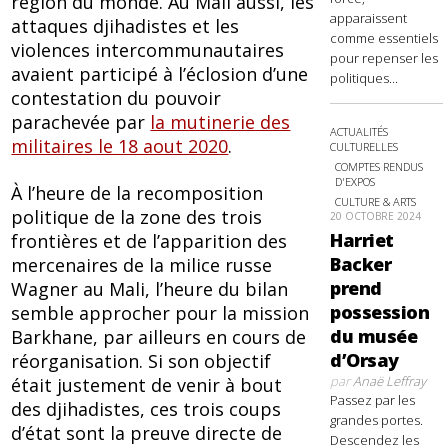
région du monde. Au Mali aussi, les
apparaissent
attaques djihadistes et les
comme essentiels
violences intercommunautaires
pour repenser les
avaient participé à l’éclosion d’une
politiques...
contestation du pouvoir
parachevée par
la mutinerie des
ACTUALITÉS
militaires le 18 aout 2020
.
CULTURELLES
COMPTES RENDUS
D'EXPOS
À l’heure de la recomposition
CULTURE & ARTS
politique de la zone des trois
20 OCTOBRE 2024
Harriet
frontières et de l’apparition des
Backer
mercenaires de la milice russe
prend
Wagner au Mali, l’heure du bilan
possession
semble approcher pour la mission
du musée
Barkhane, par ailleurs en cours de
d’Orsay
réorganisation. Si son objectif
par
Anaë Leffray
était justement de venir à bout
Passez par les
des djihadistes, ces trois coups
grandes portes.
d’état sont la preuve directe de
Descendez les