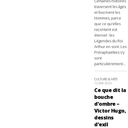
Certaines histoires
traversent les âges
et fascinent les
Hommes, parce
que ce qu'elles
racontent est
éternel : les
Légendes du Roi
Arthur en sont. Les
Préraphaélites s'y
sont
particulièrement...
CULTURE & ARTS
12 MAI 2024
Ce que dit la
bouche
d’ombre –
Victor Hugo,
dessins
d’exil